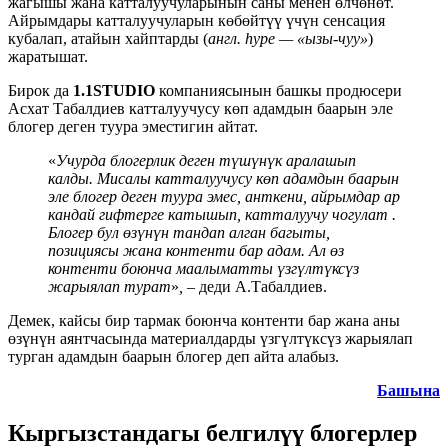
жагышы жана катталуучуларынын саны менен өлчөнөт.
Айрымдары катталуучуларын көбөйтүү үчүн
сенсация
кубалап
, атайын хайптарды
(
англ. hype — «ызы-чуу»
)
жаратышат.
Бирок да
1.1STUDIO
компаниясынын башкы продюсери
Асхат Табалдиев катталуучусу көп адамдын баарын эле
блогер деген туура эместигин айтат.
«
Учурда блогерлик деген түшүнүк аралашып
калды. Мисалы катталуучусу көп адамдын баарын
эле блогер деген туура эмес, анткени, айрымдар ар
кандай гифтерге катышып, катталуучу чогулат .
Блогер бул өзүнүн тандап алган багыты,
позициясы жана контенти бар адам. Ал өз
контенти боюнча маалыматты үзгүлтүксүз
жарыялап турат
»
, –
деди А.Табалдиев.
Демек, кайсы бир тармак боюнча контенти бар жана аны
өзүнүн аянтчасында материалдарды үзгүлтүксүз жарыялап
турган адамдын баарын блогер деп айта алабыз.
Башына
Кыргызстандагы белгилүү блогерлер