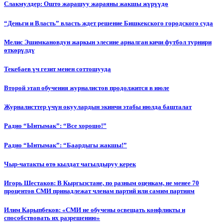
Слакмулдер: Ошто жарашуу жараяны жакшы жүрүүдө
“Деньги и Власть” власть ждет решение Бишкекского городского суда
Мелис Эшимкановдун жаркын элесине арналган кичи футбол турнири
өткөрүлдү
Текебаев үч гезит менен соттошууда
Второй этап обучения журналистов продолжится в июле
Журналисттер үчүн окуулардын экинчи этабы июлда башталат
Радио “Ынтымак”: “Все хорошо!”
Радио “Ынтымак”: “Баардыгы жакшы!”
Чыр-чатакты өтө кылдат чагылдыруу керек
Игорь Шестаков: В Кыргызстане, по разным оценкам, не менее 70
процентов СМИ принадлежат членам партий или самим партиям
Илим Карыпбеков: «СМИ не обучены освещать конфликты и
способствовать их разрешению»