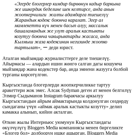
«Эгерде блогерлер кимдир бирөөнүн кадыр баркына
же ишкердик беделине шек келтирсе, анда анын
жоопкерчилиги жалпы адамдарга тиешелүү
Жарандык кодекс боюнча каралат. Эгер ал
мамлекетти күч менен басып алуу, массалык
башаламандык же улут аралык кастыкты
козутуу боюнча чакырыктарды жасаса, анда
Кылмыш жаза кодексинин негизинде жоопко
тартылат
»
,
ー деди юрист.
Аталган мыйзамдар журналисттерге деле тиешелүү.
Айырмасы — алардын ишин жөнгө салган дагы кошумча
мыйзамдар жана кодекстер бар, анда эмнени жазууга болбой
турганы көрсөтүлгөн.
Кыргызстанда блогерлерди жоопкерчиликке тартуу
аракеттери жок эмес. Алсак Sydyman деген ат менен белгилүү
Элмир Сыдыманов Instagram баракчасы аркылуу
Кыргызстандын айрым аймактарында колдонулган сөздөрдү
сындаганы үчүн
«
аймак аралык кастыкты козутту» делип
камакка алынып, кийин акталган.
Өткөн жылы Интерньюс уюмунун Кыргызстандагы
өкүлчүлүгү Bloggers Media компаниясы менен биргеликте
«
Блогер бол
»
долбоорун ишке ашырган. Bloggers Media