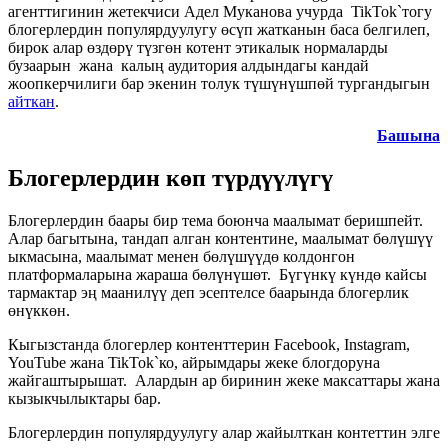
агенттигинин жетекчиси Адел Муканова учурда TikTok`тогу
блогерлердин популярдуулугу өсүп жатканын баса белгилеп,
бирок алар өздөрү түзгөн котент этикалык нормаларды
бузаарын жана калың аудитория алдындагы кандай
жоопкерчилиги бар экенин толук түшүнүшпөй тургандыгын
айткан
.
Башына
Блогерлердин көп түрдүүлүгү
Блогерлердин баары бир тема боюнча маалымат беришпейт.
Алар багытына, тандап алган контентине, маалымат бөлүшүү
ыкмасына, маалымат менен бөлүшүүдө колдонгон
платформаларына жараша бөлүнүшөт. Бүгүнкү күндө кайсы
тармактар эң маанилүү деп эсептелсе баарында блогерлик
өнүккөн.
Кыгызстанда блогерлер контенттерин Facebook, Instagram,
YouTube жана
TikTok`ко, айрымдары жеке блогдоруна
жайгаштырышат.
Алардын ар биринин жеке максаттары жана
кызыкчылыктары бар.
Блогерлердин
популярдуулугу алар жайылткан контеттин элге