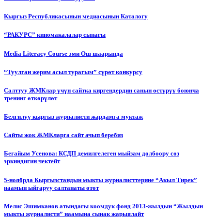
Кыргыз Республикасынын медиасынын Каталогу
“РАКУРС” киномакалалар сынагы
Media Literacy Сourse эми Ош шаарында
“Туулган жерим асыл турагым” сүрөт конкурсу
Салттуу ЖМКлар үчүн сайтка киргендердин санын өстүрүү боюнча
тренинг өткөрүлөт
Белгилүү кыргыз журналисти жардамга муктаж
Сайты жок ЖМКларга сайт ачып беребиз
Бегайым Усенова: КСДП демилгелеген мыйзам долбоору сөз
эркиндигин чектейт
5-ноябрда Кыргызстандын мыкты журналисттерине “Акыл Тирек”
наамын ыйгаруу салтанаты өтөт
Мелис Эшимканов атындагы коомдук фонд 2013-жылдын “Жылдын
мыкты журналисти” наамына сынак жарыялайт