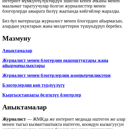
интернет мүмкүнчүлүктөрдүн эшигин кенен ачканы менен
маалымат таратуучулар болгон журналисттер менен
блогерлерди ажырата билүү жаатында көйгөйлөр жаралды.
Биз бул материалда журналиcт менен блогердин айырмасын,
алардын укуктарын жана милдеттерин түшүндүрүп беребиз.
Мазмуну
Аныктамалар
Журналист менен блогердин окшоштуктары жана
айырмачылыктары
Журналист менен блогерлердин жоопкерчиликтери
Блогерлердин көп түрдүүлүгү
Кыргызстандагы белгилүү блогерлер
Аныктамалар
Журналист
— ЖМКда же интернет медиада иштеген же алар
менен тыгыз кызматташтыкта иштеген, коомдун кызыгуусун