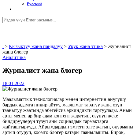
Русский
>
Кызыктуу жана пайдалуу
>
Укук жана этика
>
Журналист
жана блогер
Аналитика
Журналист жана блогер
18.01.2022
Маалыматтык технологиялар менен интернеттин өнүгүшү
бардык адамга пикир айтуу, маалымат таратуу жана өзүн
таанытуу жаатында эбегейсиз эркиндикти тартуулады. Анын
арты менен ар бир адам контент жаратып, өзүнүн жеке
билдирүүлөрүн түзүп аны социалдык тармактарга
жайгаштырууда. Айрымдардын эмгеги элге жагып, окурманы
артып отуруп, коомго блогер катары таанылышты. Бирок,