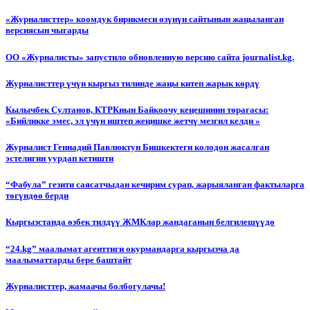
«Журналисттер» коомдук бирикмеси өзүнүн сайтынын жаңыланган
версиясын чыгарды
ОО «Журналисты» запустило обновленную версию сайта journalist.kg.
Журналисттер үчүн кыргыз тилинде жаңы китеп жарык көрдү
Кылычбек Султанов, КТРКнын Байкоочу кеңешинин төрагасы:
«Бийликке эмес, эл үчүн иштеп жеңишке жетчү мезгил келди »
Журналист Геннадий Павлюктун Бишкектеги колодон жасалган
эстелигин уурдап кетишти
“Фабула” гезити саясатчыдан кечирим сурап, жарыяланган фактыларга
төгүндөө берди
Кыргызстанда өзбек тилдүү ЖМКлар жандаганын белгилешүүдө
“24.kg” маалымат агенттиги окурмандарга кыргызча да
маалыматтарды бере баштайт
Журналисттер, жамаачы болбогулачы!