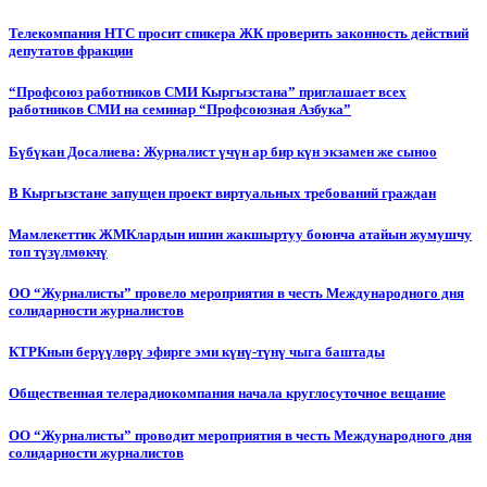
Телекомпания НТС просит спикера ЖК проверить законность действий
депутатов фракции
“Профсоюз работников СМИ Кыргызстана” приглашает всех
работников СМИ на семинар “Профсоюзная Азбука”
Бүбүкан Досалиева: Журналист үчүн ар бир күн экзамен же сыноо
В Кыргызстане запущен проект виртуальных требований граждан
Мамлекеттик ЖМКлардын ишин жакшыртуу боюнча атайын жумушчу
топ түзүлмөкчү
ОО “Журналисты” провело мероприятия в честь Международного дня
солидарности журналистов
КТРКнын берүүлөрү эфирге эми күнү-түнү чыга баштады
Общественная телерадиокомпания начала круглосуточное вещание
ОО “Журналисты” проводит мероприятия в честь Международного дня
солидарности журналистов