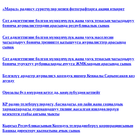
«Марал» радиосу сүрөтчүлөр менен фотографтарга акция өткөрөт
Сот адилеттигине болгон мүмкүнчүлүк жана укук темасын чагылдыруу
боюнча журналисттердин арасында республикалык сынак
Сот адилеттигине болгон мүмкүнчүлүк жана укук маселесин
чагылдыруу боюнча тренингге катышууга журналисттер арасында
сынак
Сот адилеттигине болгон мүмкүнчүлүк жана укук темасын чагылдыруу
боюнча туруктуу рубрикаларды ачууга ЖМКлардын арасында сынак
Белгилүү ардагер журналист, коомдук ишмер Кенжалы Сарымсаков көз
жумду
Орозалы бул өмүрдөн кетсе да, көңүлүбүздөн кетпейт
КР радио-телеберүүлөрдөгү, басмадагы, он-лайн жана социалдык
тармактардагы душмандашуу тилине жасалган изилдөөлөрдүн
кезектеги этабы аягына чыкты
Кыргыз Республикасынын Коомдук телерадиоберүү корпорациясынын
Башкы директору кызматына ачык сынак