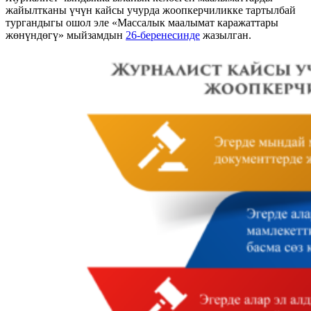
жайылтканы үчүн кайсы учурда жоопкерчиликке тартылбай
тургандыгы ошол эле «Массалык маалымат каражаттары
жөнүндөгү» мыйзамдын
26-беренесинде
жазылган.