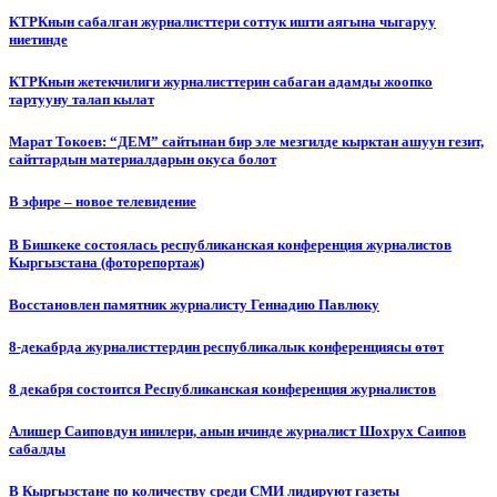
КТРКнын сабалган журналисттери соттук ишти аягына чыгаруу
ниетинде
КТРКнын жетекчилиги журналисттерин сабаган адамды жоопко
тартууну талап кылат
Марат Токоев: “ДЕМ” сайтынан бир эле мезгилде кырктан ашуун гезит,
сайттардын материалдарын окуса болот
В эфире – новое телевидение
В Бишкеке состоялась республиканская конференция журналистов
Кыргызстана (фоторепортаж)
Восстановлен памятник журналисту Геннадию Павлюку
8-декабрда журналисттердин республикалык конференциясы өтөт
8 декабря состоится Республиканская конференция журналистов
Алишер Саиповдун инилери, анын ичинде журналист Шохрух Саипов
сабалды
В Кыргызстане по количеству среди СМИ лидируют газеты