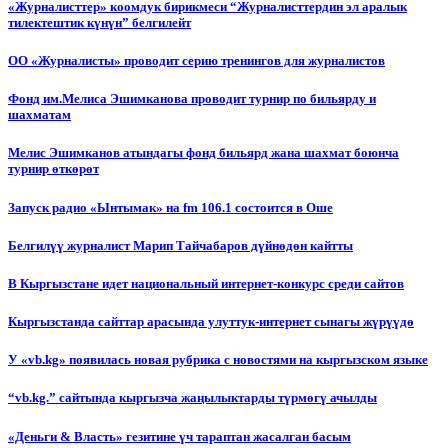
«Журналисттер» коомдук бирикмеси “Журналисттердин эл аралык
тилектештик күнүн” белгилейт
ОО «Журналисты» проводит серию тренингов для журналистов
Фонд им.Мелиса Эшимканова проводит турнир по бильярду и
шахматам
Мелис Эшимканов атындагы фонд бильярд жана шахмат боюнча
турнир өткөрөт
Запуск радио «Ынтымак» на fm 106.1 состоится в Оше
Белгилүү журналист Марип Тайчабаров дүйнөдөн кайтты
В Кыргызстане идет национальный интернет-конкурс среди сайтов
Кыргызстанда сайттар арасында улуттук-интернет сынагы жүрүүдө
У «vb.kg» появилась новая рубрика с новостями на кыргызском языке
“vb.kg.” сайтында кыргызча жаңылыктарды түрмөгү ачылды
«Деньги & Власть» гезитине үч тараптан жасалган басым