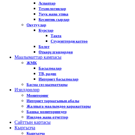
Аспаптар
Технологиялар
Укук жана этика
Кесиптик сырлар
Окутуулар
Курстар
Такта
Студенттерди каттоо
Болот
Өткөрүлгөндөрдөн
Маалыматтар кампасы
ЖМК
Басылмалар
ТВ, радио
Интернет басылмалар
Басма сөз кызматтары
Изилдөөлөр
Мониторинг
Интернет тармагынын абалы
Жалпыга маалымдоо каражаттары
Башка мониторингдер
Изилдөө жана отчеттор
Cайттын картасы
Кыргызча
Кыргызча