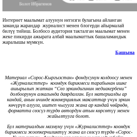
Интернет маалымат алуунун негизги булагына айланган
заманда жарандар журналист менен блогерди айырмалай
билүү тийиш. Болбосо аудитория
такталган маалымат менен
жеке пикирди ажырата албай маалыматтык башаламандык
жаралышы мүмкүн.
Башына
Материал «Сорос-Кыргызстан» фондусунун колдоосу менен
«Журналисттер» коомдук бирикмеси тарабынан ишке
ашырылып жаткан “Сөз эркиндигинин медиакербени”
долбоорунун алкагында даярдалган. Бул материалды ар
кандай, анын ичинде коммерциялык максаттар үчүн эркин
көчүрүп алууга, иштеп чыгууга жана ар кандай чөйрөдө,
форматта сөзсүз түрдө автордун атын көрсөтүү менен
жайылтууга болот.
Бул материалдын мазмуну үчүн «Журналисттер» коомдук
бирикмеси жоопкерчиликтүү жана ал сөзсүз түрдө «Сорос-