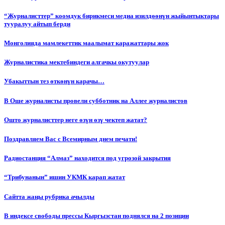
“Журналисттер” коомдук бирикмеси медиа изилдөөнүн жыйынтыктары
тууралуу айтып берди
Монголияда мамлекеттик маалымат каражаттары жок
Журналистика мектебиндеги алгачкы окутуулар
Убакыттын тез өткөнүн карачы…
В Оше журналисты провели субботник на Аллее журналистов
Ошто журналисттер неге өзүн өзү чектеп жатат?
Поздравляем Вас с Всемирным днем печати!
Радиостанция “Алмаз” находится под угрозой закрытия
“Трибунанын” ишин УКМК карап жатат
Сайтта жаңы рубрика ачылды
В индексе свободы прессы Кыргызстан поднялся на 2 позиции