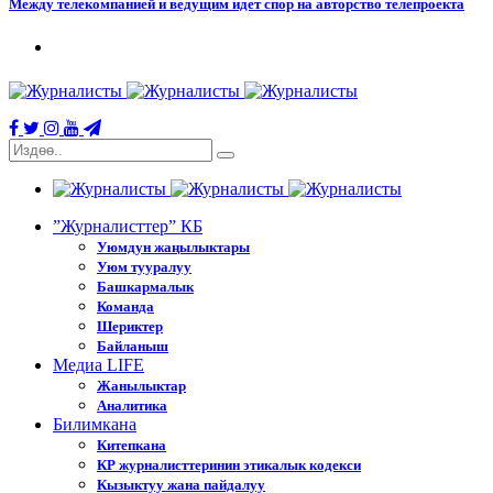
Между телекомпанией и ведущим идет спор на авторство телепроекта
”Журналисттер” КБ
Уюмдун жаңылыктары
Уюм тууралуу
Башкармалык
Команда
Шериктер
Байланыш
Медиа LIFE
Жанылыктар
Аналитика
Билимкана
Китепкана
КР журналисттеринин этикалык кодекси
Кызыктуу жана пайдалуу