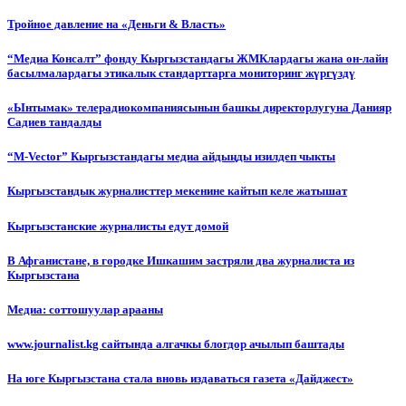
Тройное давление на «Деньги & Власть»
“Медиа Консалт” фонду Кыргызстандагы ЖМКлардагы жана он-лайн
басылмалардагы этикалык стандарттарга мониторинг жүргүздү
«Ынтымак» телерадиокомпаниясынын башкы директорлугуна Данияр
Садиев тандалды
“М-Vector” Кыргызстандагы медиа айдыңды изилдеп чыкты
Кыргызстандык журналисттер мекенине кайтып келе жатышат
Кыргызстанские журналисты едут домой
В Афганистане, в городке Ишкашим застряли два журналиста из
Кыргызстана
Медиа: соттошуулар арааны
www.journalist.kg сайтында алгачкы блогдор ачылып баштады
На юге Кыргызстана стала вновь издаваться газета «Дайджест»