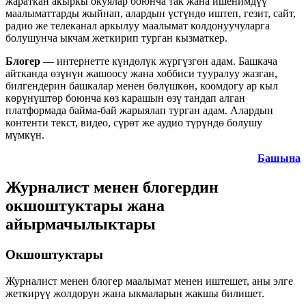
жараткан акыркы окуялар боюнча так жана ишенимдүү
маалыматтарды жыйнап, алардын үстүндө иштеп, гезит, сайт,
радио же телеканал аркылуу маалымат колдонуучуларга
болушунча ыкчам жеткирип турган кызматкер.
Блогер
— интернетте күндөлүк жүргүзгөн адам. Башкача
айтканда өзүнүн жашоосу жана хоббиси тууралуу жазган,
билгендерин башкалар менен бөлүшкөн, коомдогу ар кыл
көрүнүштөр боюнча көз карашын өзү тандап алган
платформада байма-бай жарыялап турган адам. Алардын
контенти текст, видео, сүрөт же аудио түрүндө болушу
мүмкүн.
Башына
Журналист менен блогердин
окшоштуктары жана
айырмачылыктары
Окшоштуктары
Журналист менен блогер маалымат менен иштешет, аны элге
жеткирүү жолдорун жана ыкмаларын жакшы билишет.