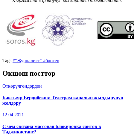
Кыргызстан» фондунун көз карашын чагылдырбайт.
Tags
#"Журналист"
#блогер
Окшош посттор
Өткөрүлгөндөрдөн
Бактыяр Бердибеков: Телеграм каналын жылдырунун
жолдору
12.04.2021
С чем связана массовая блокировка сайтов в
Таджикистане?