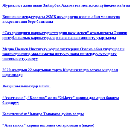
Журналист жана акын Зайырбек Ажыматов мезгилсиз дүйнөдөн кайтты
Бишкек комендатурасы ЖМК өкүлдөрүнө өзгөчө абал мөөнөтүнө
аккредитация бере баштады
“Сөз эркиндиги карикатуристтердин көзү менен” аталыштагы Экинчи
республикалык карикатуралар сынагынын мөөнөтү узартылды
Медиа Полиси Институту журналисттердин Өзгөчө абал учурундагы
жоопкерчилиги, маалыматка жетүүсү жана ишмердүүлүгүндөгү
чектөөлөр тууралуу
2020-жылдын 22-мартынан тарта Кыргызстанда өзгөчө кырдаал
киргизилди
Жаңы жылыңыздар менен!
“Азаттыкка”, “Клоопко” жана “24.kgге” каршы доо арыз боюнча
билдирүү
Кесиптешибиз Чынара Токонова дүйнө салды
“Азаттыкка” каршы иш жана сөз эркиндиги (видео)