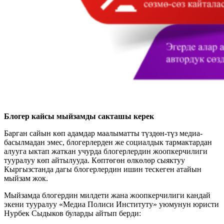
Блогер кайсы мыйзамды сакташы керек
Барган сайын көп адамдар маалыматты түздөн-түз медиа-
басылмадан эмес, блогерлерден же социалдык тармактардан
алууга ыктап жаткан учурда блогерлердин жоопкерчилиги
тууралуу көп айтылууда. Көптөгөн өлкөлөр сыяктуу
Кыргызстанда дагы блогерлердин ишин тескеген атайын
мыйзам жок.
Мыйзамда блогердин милдети жана жоопкерчилиги кандай
экени тууралуу «Медиа Полиси Институту» уюмунун юристи
Нурбек Сыдыков буларды айтып берди: