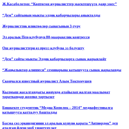
Ж.Касаболотов: “Көптөгөн журналисттер маектешүүгө даяр эмес”
“Дем” сайтынын мыкты элдик кабарчылары аныкталды
Журналисттик иликтөөлөр сынагынын 3-туру
Эл аралык Пен-клубунун 80-мааракелик конгресси
Ош журналисттери өз пресс-клубуна ээ болушту
“Дем” сайты мыкты Элдик кабарчыларга сынак жарыялайт
“Жаңылыктар алиппеси” семинарына катышууга сынак жарыланды
Cкончался известный журналист Алым Токтомушев
Кылмыш жасалгандыгы жөнүндө атайылап жалган маалымат
тараткандар жоопко тартылат
Бишкекте студенттик “Медиа Көпөлөк – 2014” медиафестивалга
катышууга катталуу башталды
Басма сөз эркиндигинин эл аралык күнүнө карата “Антиөрдөк” деп
аталган флеш-моб уюштурулат