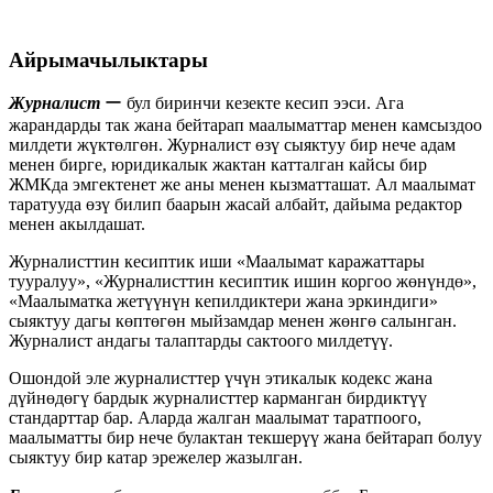
Айрымачылыктары
Журналист
ー бул биринчи кезекте кесип ээси. Ага
жарандарды так жана бейтарап маалыматтар менен камсыздоо
милдети жүктөлгөн. Журналист өзү сыяктуу бир нече адам
менен бирге, юридикалык жактан катталган кайсы бир
ЖМКда эмгектенет же аны менен кызматташат. Ал маалымат
таратууда өзү билип баарын жасай албайт, дайыма редактор
менен акылдашат.
Журналисттин кесиптик иши «Маалымат каражаттары
тууралуу», «Журналисттин кесиптик ишин коргоо жөнүндө»,
«Маалыматка жетүүнүн кепилдиктери жана эркиндиги»
сыяктуу дагы көптөгөн мыйзамдар менен жөнгө салынган.
Журналист андагы талаптарды сактоого милдетүү.
Ошондой эле журналисттер үчүн этикалык кодекс жана
дүйнөдөгү бардык журналисттер карманган бирдиктүү
стандарттар бар. Аларда жалган маалымат таратпоого,
маалыматты бир нече булактан текшерүү жана бейтарап болуу
сыяктуу бир катар эрежелер жазылган.