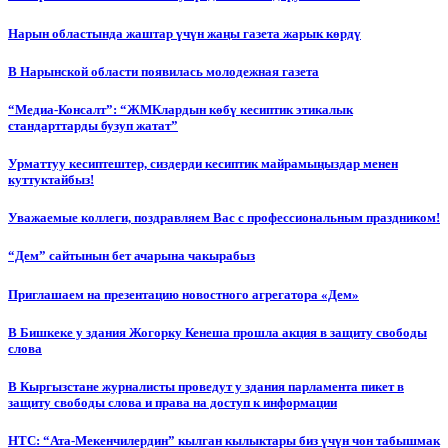
Нарын областында жаштар үчүн жаңы газета жарык көрдү
В Нарынской области появилась молодежная газета
“Медиа-Консалт”: “ЖМКлардын көбү кесиптик этикалык
стандарттарды бузуп жатат”
Урматтуу кесиптештер, сиздерди кесиптик майрамыңыздар менен
куттуктайбыз!
Уважаемые коллеги, поздравляем Вас с профессиональным праздником!
“Дем” сайтынын бет ачарына чакырабыз
Приглашаем на презентацию новостного агрегатора «Дем»
В Бишкеке у здания Жогорку Кенеша прошла акция в защиту свободы
слова
В Кыргызстане журналисты проведут у здания парламента пикет в
защиту свободы слова и права на доступ к информации
НТС: “Ата-Мекенчилердин” кылган кылыктары биз үчүн чон табышмак