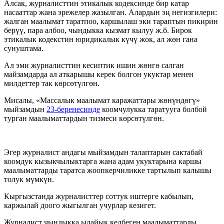
Алсак, журналисттин этикалык кодексинде бир катар
насааттар жана эрежелер жазылган. Алардын эң негизгилери:
жалган маалымат таратпоо, каршылаш эки тараптын пикирин
берүү, пара албоо, чындыкка кызмат кылуу ж.б. Бирок
этикалык кодекстин юридикалык күчү жок, ал жөн гана
сунуштама.
Ал эми журналисттин кесиптик ишин жөнгө салган
майзамдарда ал аткарышы керек болгон укуктар менен
милдеттер так көрсөтүлгөн.
Мисалы, «Массалык маалымат каражаттары жөнүндөгү»
мыйзамдын
23-беренесинде
коомчулукка таратууга болбой
турган маалыматтардын тизмеси көрсөтүлгөн.
Эгер журналист андагы мыйзамдын талаптарын сактабай
коомдук кызыкчылыктарга жана адам укуктарына каршы
маалыматтарды таратса жоопкерчиликке тартылып калышы
толук мүмкүн.
Кыргызстанда журналисттер соттук иштерге кабылып,
каржылай доого жыгылган учурлар кезигет.
Журналист чындыкка ылайык келбеген маалыматтарды