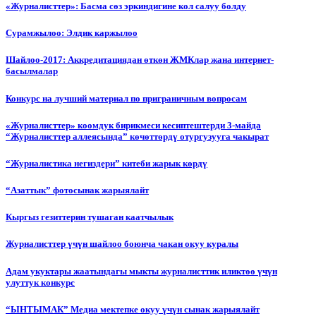
«Журналисттер»: Басма сөз эркиндигине кол салуу болду
Сурамжылоо: Элдик каржылоо
Шайлоо-2017: Аккредитациядан өткөн ЖМКлар жана интернет-
басылмалар
Конкурс на лучший материал по приграничным вопросам
«Журналисттер» коомдук бирикмеси кесиптештерди 3-майда
“Журналисттер аллеясында” көчөттөрдү отургузууга чакырат
“Журналистика негиздери” китеби жарык көрдү
“Азаттык” фотосынак жарыялайт
Кыргыз гезиттерин тушаган каатчылык
Журналисттер үчүн шайлоо боюнча чакан окуу куралы
Адам укуктары жаатындагы мыкты журналисттик иликтөө үчүн
улуттук конкурс
“ЫНТЫМАК” Медиа мектепке окуу үчүн сынак жарыялайт