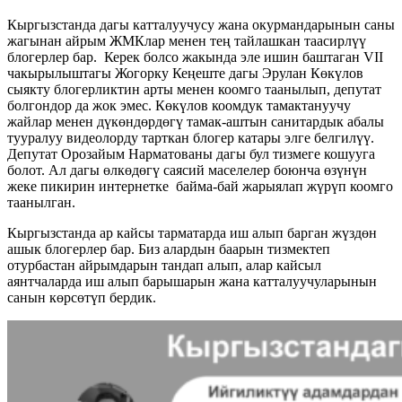
Кыргызстанда дагы катталуучусу жана окурмандарынын саны
жагынан айрым ЖМКлар менен тең тайлашкан таасирлүү
блогерлер бар. Керек болсо жакында эле ишин баштаган VII
чакырылыштагы Жогорку Кеңеште дагы Эрулан Көкүлов
сыякту блогерликтин арты менен коомго таанылып, депутат
болгондор да жок эмес. Көкүлов коомдук тамактануучу
жайлар менен дүкөндөрдөгү тамак-аштын санитардык абалы
тууралуу видеолорду тарткан блогер катары элге белгилүү.
Депутат Орозайым Нарматованы дагы бул тизмеге кошууга
болот. Ал дагы өлкөдөгү саясий маселелер боюнча өзүнүн
жеке пикирин интернетке байма-бай жарыялап жүрүп коомго
таанылган.
Кыргызстанда ар кайсы тарматарда иш алып барган жүздөн
ашык блогерлер бар. Биз алардын баарын тизмектеп
отурбастан айрымдарын тандап алып, алар кайсыл
аянтчаларда иш алып барышарын жана катталуучуларынын
санын көрсөтүп бердик.