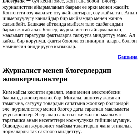
Блогерлик
ー бул кесип эмес, жөн гана хобби. Блогер
журналисттен айырмаланып баарын өз эрки менен жасайт.
Контентти өзү жаратат, өзү жайгаштырат, өзү жайылтат. Анын
ишмердүүлүгү кандайдыр бир мыйзамдар менен жөнгө
салынбайт. Башкача айтканда мыйзам тыю салбагандын
барын жасай алат. Блогер, журналисттен айырмаланып,
маалымат таратууда фактыларга таянууга милдеттүү эмес. Ал
кайсы бир көрүнүш, факты боюнча өз пикирин, аларга болгон
мамилесин билдирүүгө кызыкдар.
Башына
Журналист менен блогерлердин
жоопкерчиликтери
Ким кайсы кесипти аркалап, эмне менен алектенбесин
баарында жоокерчилик бар. Мисалы, ашпозчу жасаган
тамагына, сатуучу товардын сапатына жоопкер болгондой
эле журналисттер менен блогер дагы тараткан маалыматы
үчүн жоопкер. Эгер алар сапатсыз же жалган маалымат
таратышса анын кесепеттери коомчулукка тийиши мүмкүн.
Ошондуктан журналист мыйзам талаптарын жана этикалык
нормаларды так сактоого милдеттүү.