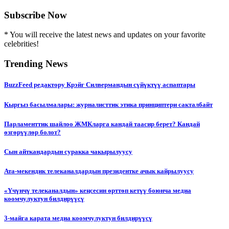
Subscribe Now
* You will receive the latest news and updates on your favorite
celebrities!
Trending News
BuzzFeed редактору Крэйг Силвермандын сүйүктүү аспаптары
Кыргыз басылмалары: журналисттик этика принциптери сакталбайт
Парламенттик шайлоо ЖМКларга кандай таасир берет? Кандай
өзгөрүүлөр болот?
Сын айткандардын суракка чакырылуусу
Ата-мекендик телеканалдардын президентке ачык кайрылуусу
«Үчүнчү телеканалдын» кеңсесин өрттөп кетүү боюнча медиа
коомчулуктун билдирүүсү
3-майга карата медиа коомчулуктун билдирүүсү