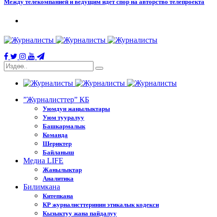
Между телекомпанией и ведущим идет спор на авторство телепроекта
”Журналисттер” КБ
Уюмдун жаңылыктары
Уюм тууралуу
Башкармалык
Команда
Шериктер
Байланыш
Медиа LIFE
Жанылыктар
Аналитика
Билимкана
Китепкана
КР журналисттеринин этикалык кодекси
Кызыктуу жана пайдалуу