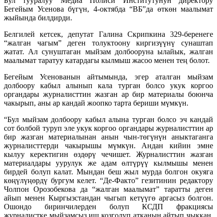
Бул тууралуу Медиа Полиси Институтунун директору
Бегейым Усенова бүгүн, 4-октябда “ВБ”да өткөн маалымат
жыйында билдирди.
Белгилей кетсек, депутат Галина Скрипкина 329-беренеге
“жалган чагым” деген толуктоону киргизүүнү сунаштап
жатат. Ал сунуштаган мыйзам долбооруна ылайык, жалган
маалымат таратуу катардагы кылмыш жасоо менен тең болот.
Бегейым Усенованын айтымында, эгер аталган мыйзам
долбоору кабыл алынып кала турган болсо укук коргоо
органдары журналисттин жазган ар бир материалы боюнча
чакырып, аны ар кандай жоопко тарта бериши мүмкүн.
“Бул мыйзам долбоору кабыл алына турган болсо эч кандай
сот болбой туруп эле укук коргоо органдары журналисттин ар
бир жазган материалынан анын чын-төгүнүн аныктаганга
журналисттерди чакырышы мүмкүн. Андан кийин эмне
кылуу керектигин өздөрү чечишет. Журналисттин жазган
материалдары уурулук же адам өлтүрүү кылмышы менен
бирдей болуп калат. Мындан беш жыл мурда болгон окуяга
көңүлүңөрдү бургум келет. “Де-Факто” гезитинин редактору
Чолпон Орозобекова да “жалган маалымат” таратты деген
айып менен Кыргызстандан чыгып кетүүгө аргасыз болгон.
Ошондо биринчилерден болуп КСДП фракциясы
журналистке мыйзамсыз иш козголуп атканын айтып чыккан.