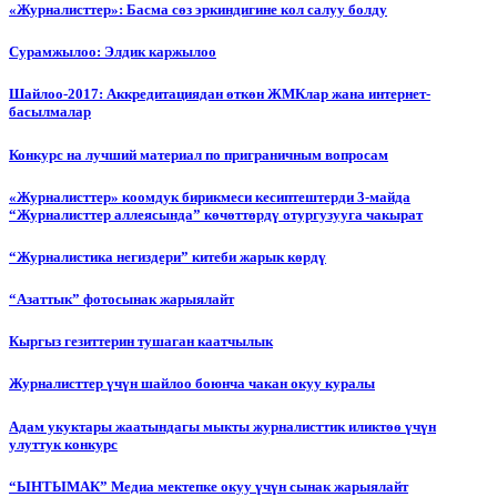
«Журналисттер»: Басма сөз эркиндигине кол салуу болду
Сурамжылоо: Элдик каржылоо
Шайлоо-2017: Аккредитациядан өткөн ЖМКлар жана интернет-
басылмалар
Конкурс на лучший материал по приграничным вопросам
«Журналисттер» коомдук бирикмеси кесиптештерди 3-майда
“Журналисттер аллеясында” көчөттөрдү отургузууга чакырат
“Журналистика негиздери” китеби жарык көрдү
“Азаттык” фотосынак жарыялайт
Кыргыз гезиттерин тушаган каатчылык
Журналисттер үчүн шайлоо боюнча чакан окуу куралы
Адам укуктары жаатындагы мыкты журналисттик иликтөө үчүн
улуттук конкурс
“ЫНТЫМАК” Медиа мектепке окуу үчүн сынак жарыялайт