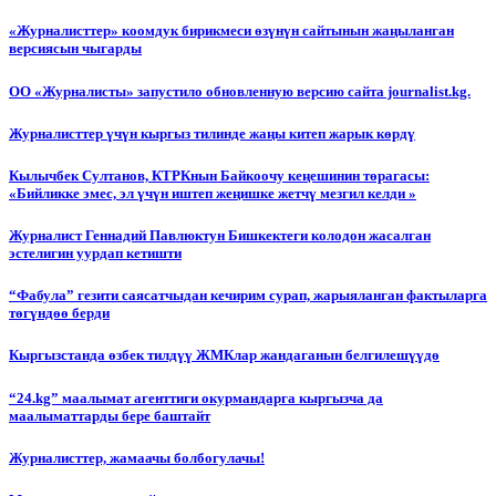
«Журналисттер» коомдук бирикмеси өзүнүн сайтынын жаңыланган
версиясын чыгарды
ОО «Журналисты» запустило обновленную версию сайта journalist.kg.
Журналисттер үчүн кыргыз тилинде жаңы китеп жарык көрдү
Кылычбек Султанов, КТРКнын Байкоочу кеңешинин төрагасы:
«Бийликке эмес, эл үчүн иштеп жеңишке жетчү мезгил келди »
Журналист Геннадий Павлюктун Бишкектеги колодон жасалган
эстелигин уурдап кетишти
“Фабула” гезити саясатчыдан кечирим сурап, жарыяланган фактыларга
төгүндөө берди
Кыргызстанда өзбек тилдүү ЖМКлар жандаганын белгилешүүдө
“24.kg” маалымат агенттиги окурмандарга кыргызча да
маалыматтарды бере баштайт
Журналисттер, жамаачы болбогулачы!