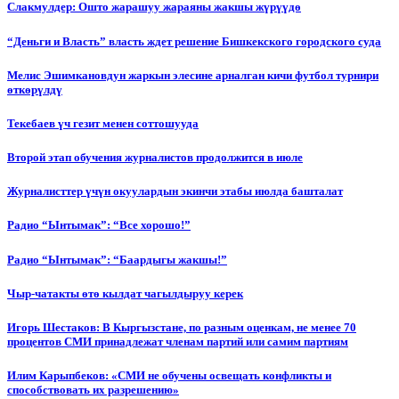
Слакмулдер: Ошто жарашуу жараяны жакшы жүрүүдө
“Деньги и Власть” власть ждет решение Бишкекского городского суда
Мелис Эшимкановдун жаркын элесине арналган кичи футбол турнири
өткөрүлдү
Текебаев үч гезит менен соттошууда
Второй этап обучения журналистов продолжится в июле
Журналисттер үчүн окуулардын экинчи этабы июлда башталат
Радио “Ынтымак”: “Все хорошо!”
Радио “Ынтымак”: “Баардыгы жакшы!”
Чыр-чатакты өтө кылдат чагылдыруу керек
Игорь Шестаков: В Кыргызстане, по разным оценкам, не менее 70
процентов СМИ принадлежат членам партий или самим партиям
Илим Карыпбеков: «СМИ не обучены освещать конфликты и
способствовать их разрешению»