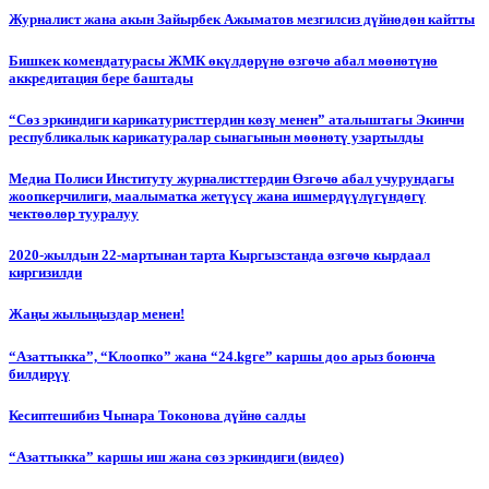
Журналист жана акын Зайырбек Ажыматов мезгилсиз дүйнөдөн кайтты
Бишкек комендатурасы ЖМК өкүлдөрүнө өзгөчө абал мөөнөтүнө
аккредитация бере баштады
“Сөз эркиндиги карикатуристтердин көзү менен” аталыштагы Экинчи
республикалык карикатуралар сынагынын мөөнөтү узартылды
Медиа Полиси Институту журналисттердин Өзгөчө абал учурундагы
жоопкерчилиги, маалыматка жетүүсү жана ишмердүүлүгүндөгү
чектөөлөр тууралуу
2020-жылдын 22-мартынан тарта Кыргызстанда өзгөчө кырдаал
киргизилди
Жаңы жылыңыздар менен!
“Азаттыкка”, “Клоопко” жана “24.kgге” каршы доо арыз боюнча
билдирүү
Кесиптешибиз Чынара Токонова дүйнө салды
“Азаттыкка” каршы иш жана сөз эркиндиги (видео)