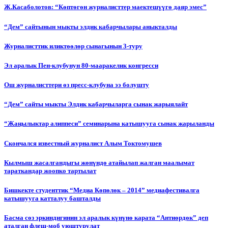
Ж.Касаболотов: “Көптөгөн журналисттер маектешүүгө даяр эмес”
“Дем” сайтынын мыкты элдик кабарчылары аныкталды
Журналисттик иликтөөлөр сынагынын 3-туру
Эл аралык Пен-клубунун 80-мааракелик конгресси
Ош журналисттери өз пресс-клубуна ээ болушту
“Дем” сайты мыкты Элдик кабарчыларга сынак жарыялайт
“Жаңылыктар алиппеси” семинарына катышууга сынак жарыланды
Cкончался известный журналист Алым Токтомушев
Кылмыш жасалгандыгы жөнүндө атайылап жалган маалымат
тараткандар жоопко тартылат
Бишкекте студенттик “Медиа Көпөлөк – 2014” медиафестивалга
катышууга катталуу башталды
Басма сөз эркиндигинин эл аралык күнүнө карата “Антиөрдөк” деп
аталган флеш-моб уюштурулат