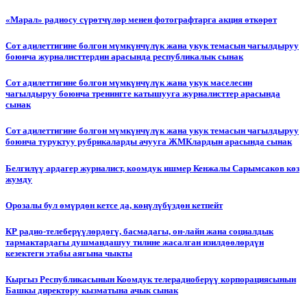
«Марал» радиосу сүрөтчүлөр менен фотографтарга акция өткөрөт
Сот адилеттигине болгон мүмкүнчүлүк жана укук темасын чагылдыруу
боюнча журналисттердин арасында республикалык сынак
Сот адилеттигине болгон мүмкүнчүлүк жана укук маселесин
чагылдыруу боюнча тренингге катышууга журналисттер арасында
сынак
Сот адилеттигине болгон мүмкүнчүлүк жана укук темасын чагылдыруу
боюнча туруктуу рубрикаларды ачууга ЖМКлардын арасында сынак
Белгилүү ардагер журналист, коомдук ишмер Кенжалы Сарымсаков көз
жумду
Орозалы бул өмүрдөн кетсе да, көңүлүбүздөн кетпейт
КР радио-телеберүүлөрдөгү, басмадагы, он-лайн жана социалдык
тармактардагы душмандашуу тилине жасалган изилдөөлөрдүн
кезектеги этабы аягына чыкты
Кыргыз Республикасынын Коомдук телерадиоберүү корпорациясынын
Башкы директору кызматына ачык сынак