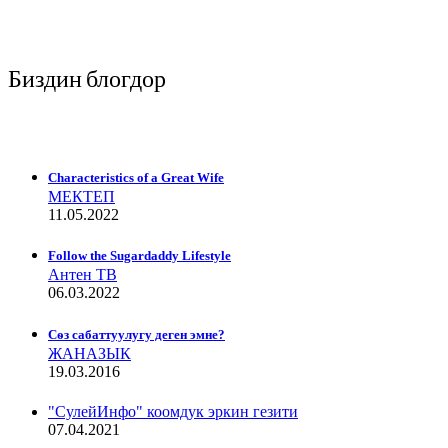
Биздин блогдор
Characteristics of a Great Wife
МЕКТЕП
11.05.2022
Follow the Sugardaddy Lifestyle
Антен ТВ
06.03.2022
Сѳз сабаттуулугу деген эмне?
ЖАНАЗЫК
19.03.2016
"СулейИнфо" коомдук эркин гезити
07.04.2021