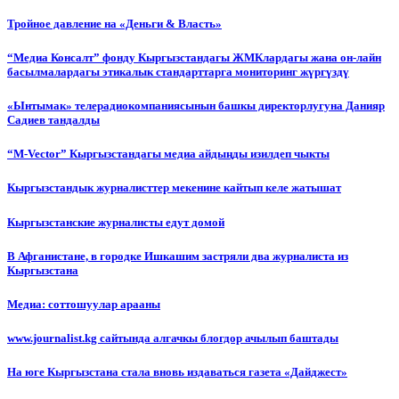
Тройное давление на «Деньги & Власть»
“Медиа Консалт” фонду Кыргызстандагы ЖМКлардагы жана он-лайн
басылмалардагы этикалык стандарттарга мониторинг жүргүздү
«Ынтымак» телерадиокомпаниясынын башкы директорлугуна Данияр
Садиев тандалды
“М-Vector” Кыргызстандагы медиа айдыңды изилдеп чыкты
Кыргызстандык журналисттер мекенине кайтып келе жатышат
Кыргызстанские журналисты едут домой
В Афганистане, в городке Ишкашим застряли два журналиста из
Кыргызстана
Медиа: соттошуулар арааны
www.journalist.kg сайтында алгачкы блогдор ачылып баштады
На юге Кыргызстана стала вновь издаваться газета «Дайджест»