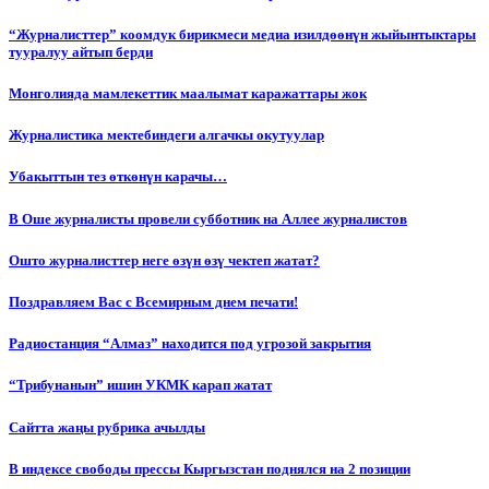
“Журналисттер” коомдук бирикмеси медиа изилдөөнүн жыйынтыктары
тууралуу айтып берди
Монголияда мамлекеттик маалымат каражаттары жок
Журналистика мектебиндеги алгачкы окутуулар
Убакыттын тез өткөнүн карачы…
В Оше журналисты провели субботник на Аллее журналистов
Ошто журналисттер неге өзүн өзү чектеп жатат?
Поздравляем Вас с Всемирным днем печати!
Радиостанция “Алмаз” находится под угрозой закрытия
“Трибунанын” ишин УКМК карап жатат
Сайтта жаңы рубрика ачылды
В индексе свободы прессы Кыргызстан поднялся на 2 позиции