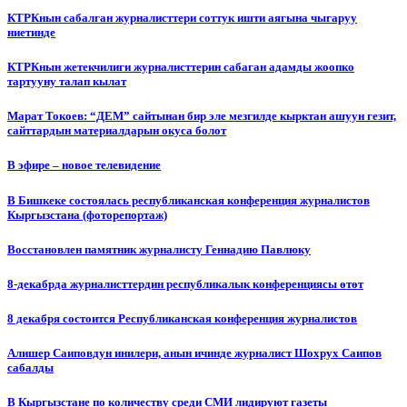
КТРКнын сабалган журналисттери соттук ишти аягына чыгаруу
ниетинде
КТРКнын жетекчилиги журналисттерин сабаган адамды жоопко
тартууну талап кылат
Марат Токоев: “ДЕМ” сайтынан бир эле мезгилде кырктан ашуун гезит,
сайттардын материалдарын окуса болот
В эфире – новое телевидение
В Бишкеке состоялась республиканская конференция журналистов
Кыргызстана (фоторепортаж)
Восстановлен памятник журналисту Геннадию Павлюку
8-декабрда журналисттердин республикалык конференциясы өтөт
8 декабря состоится Республиканская конференция журналистов
Алишер Саиповдун инилери, анын ичинде журналист Шохрух Саипов
сабалды
В Кыргызстане по количеству среди СМИ лидируют газеты