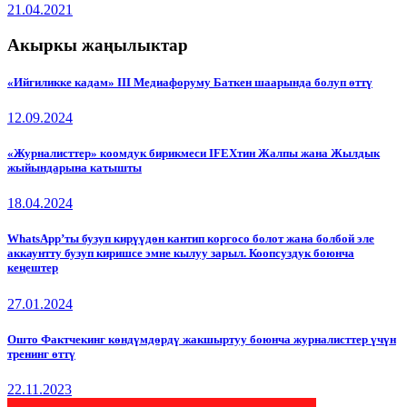
21.04.2021
Акыркы жаңылыктар
«Ийгиликке кадам» III Медиафоруму Баткен шаарында болуп өттү
12.09.2024
«Журналисттер» коомдук бирикмеси IFEXтин Жалпы жана Жылдык
жыйындарына катышты
18.04.2024
WhatsApp’ты бузуп кирүүдөн кантип коргосо болот жана болбой эле
аккаунтту бузуп киришсе эмне кылуу зарыл. Коопсуздук боюнча
кеңештер
27.01.2024
Ошто Фактчекинг көндүмдөрдү жакшыртуу боюнча журналисттер үчүн
тренинг өттү
22.11.2023