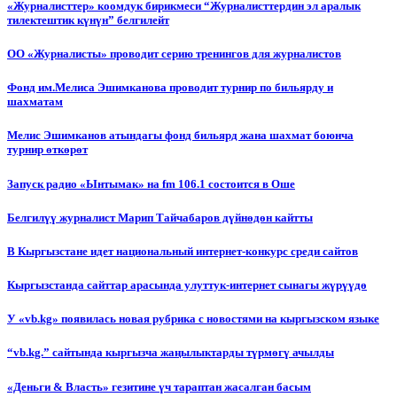
«Журналисттер» коомдук бирикмеси “Журналисттердин эл аралык
тилектештик күнүн” белгилейт
ОО «Журналисты» проводит серию тренингов для журналистов
Фонд им.Мелиса Эшимканова проводит турнир по бильярду и
шахматам
Мелис Эшимканов атындагы фонд бильярд жана шахмат боюнча
турнир өткөрөт
Запуск радио «Ынтымак» на fm 106.1 состоится в Оше
Белгилүү журналист Марип Тайчабаров дүйнөдөн кайтты
В Кыргызстане идет национальный интернет-конкурс среди сайтов
Кыргызстанда сайттар арасында улуттук-интернет сынагы жүрүүдө
У «vb.kg» появилась новая рубрика с новостями на кыргызском языке
“vb.kg.” сайтында кыргызча жаңылыктарды түрмөгү ачылды
«Деньги & Власть» гезитине үч тараптан жасалган басым