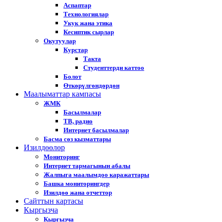
Аспаптар
Технологиялар
Укук жана этика
Кесиптик сырлар
Окутуулар
Курстар
Такта
Студенттерди каттоо
Болот
Өткөрүлгөндөрдөн
Маалыматтар кампасы
ЖМК
Басылмалар
ТВ, радио
Интернет басылмалар
Басма сөз кызматтары
Изилдөөлөр
Мониторинг
Интернет тармагынын абалы
Жалпыга маалымдоо каражаттары
Башка мониторингдер
Изилдөө жана отчеттор
Cайттын картасы
Кыргызча
Кыргызча