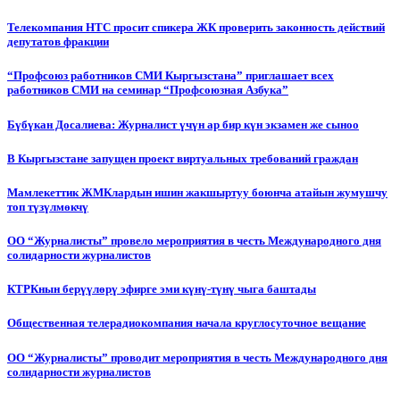
Телекомпания НТС просит спикера ЖК проверить законность действий
депутатов фракции
“Профсоюз работников СМИ Кыргызстана” приглашает всех
работников СМИ на семинар “Профсоюзная Азбука”
Бүбүкан Досалиева: Журналист үчүн ар бир күн экзамен же сыноо
В Кыргызстане запущен проект виртуальных требований граждан
Мамлекеттик ЖМКлардын ишин жакшыртуу боюнча атайын жумушчу
топ түзүлмөкчү
ОО “Журналисты” провело мероприятия в честь Международного дня
солидарности журналистов
КТРКнын берүүлөрү эфирге эми күнү-түнү чыга баштады
Общественная телерадиокомпания начала круглосуточное вещание
ОО “Журналисты” проводит мероприятия в честь Международного дня
солидарности журналистов