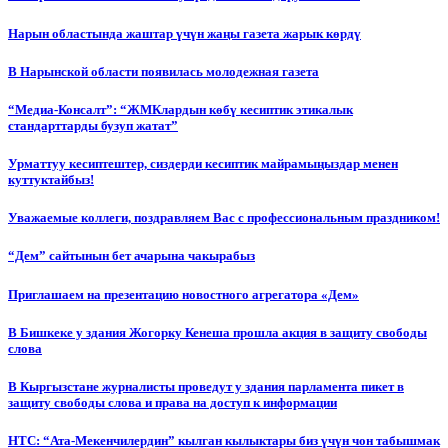
Нарын областында жаштар үчүн жаңы газета жарык көрдү
В Нарынской области появилась молодежная газета
“Медиа-Консалт”: “ЖМКлардын көбү кесиптик этикалык
стандарттарды бузуп жатат”
Урматтуу кесиптештер, сиздерди кесиптик майрамыңыздар менен
куттуктайбыз!
Уважаемые коллеги, поздравляем Вас с профессиональным праздником!
“Дем” сайтынын бет ачарына чакырабыз
Приглашаем на презентацию новостного агрегатора «Дем»
В Бишкеке у здания Жогорку Кенеша прошла акция в защиту свободы
слова
В Кыргызстане журналисты проведут у здания парламента пикет в
защиту свободы слова и права на доступ к информации
НТС: “Ата-Мекенчилердин” кылган кылыктары биз үчүн чон табышмак