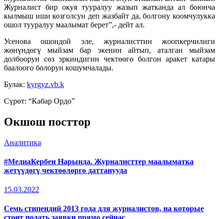
Журналист бир окуя тууралуу жазып жатканда ал боюнча
кылмыш иши козголсун деп жазбайт да, болгону коомчулукка
ошол тууралуу маалымат берет”,- дейт ал.
Усенова ошондой эле, журналисттин жоопкерчилиги
жөнүндөгү мыйзам бар экенин айтып, аталган мыйзам
долбоорун сөз эркиндигин чектөөгө болгон аракет катары
баалоого болорун кошумчалады.
Булак:
kyrgyz.vb.k
Сүрөт: “Кабар Ордо”
Окшош посттор
Аналитика
#МедиаКербен Нарында. Журналисттер маалыматка
жетүүдөгү чектөөлөргө даттанууда
15.03.2022
Семь стипендий 2013 года для журналистов, на которые
стоит подать заявки прямо сейчас