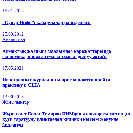
15.01.2013
“Супер-Инфо”: кабарчыларды издейбиз!
25.09.2012
Аналитика
Аймактык жалпыга маалымдоо каражаттарында
экономика, каржы темасын чагылдыруу аксайт
17.05.2021
Иностранные журналисты приглашаются пройти
практику в США
13.06.2013
Жаңылыктар
Журналист Болот Темиров ИИМдин жанындагы митингди
кууп таратууну иликтөөдөн кийинки кысым жөнүндө
билдирди