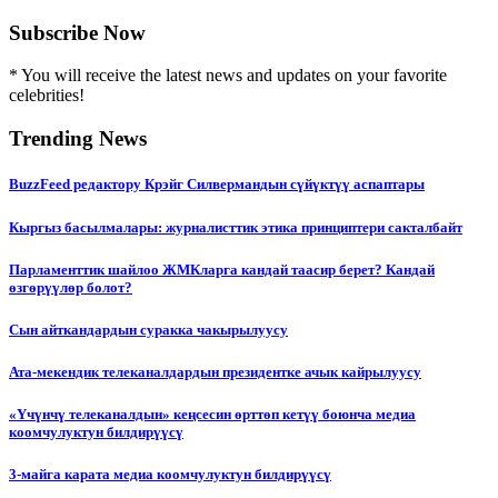
Subscribe Now
* You will receive the latest news and updates on your favorite
celebrities!
Trending News
BuzzFeed редактору Крэйг Силвермандын сүйүктүү аспаптары
Кыргыз басылмалары: журналисттик этика принциптери сакталбайт
Парламенттик шайлоо ЖМКларга кандай таасир берет? Кандай
өзгөрүүлөр болот?
Сын айткандардын суракка чакырылуусу
Ата-мекендик телеканалдардын президентке ачык кайрылуусу
«Үчүнчү телеканалдын» кеңсесин өрттөп кетүү боюнча медиа
коомчулуктун билдирүүсү
3-майга карата медиа коомчулуктун билдирүүсү