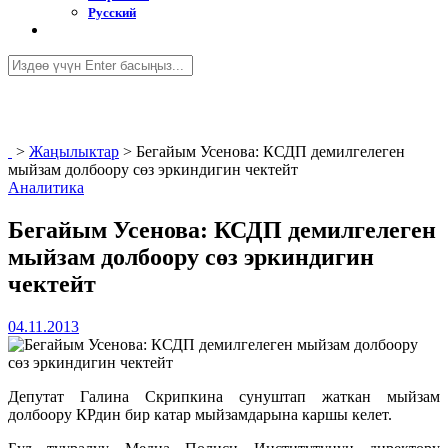
Русский
>
Жаңылыктар
>
Бегайым Усенова: КСДП демилгелеген
мыйзам долбоору сөз эркиндигин чектейт
Аналитика
Бегайым Усенова: КСДП демилгелеген
мыйзам долбоору сөз эркиндигин
чектейт
04.11.2013
Депутат Галина Скрипкина сунуштап жаткан мыйзам
долбоору КРдин бир катар мыйзамдарына каршы келет.