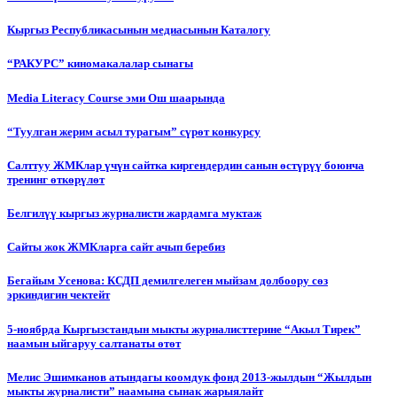
Кыргыз Республикасынын медиасынын Каталогу
“РАКУРС” киномакалалар сынагы
Media Literacy Сourse эми Ош шаарында
“Туулган жерим асыл турагым” сүрөт конкурсу
Салттуу ЖМКлар үчүн сайтка киргендердин санын өстүрүү боюнча
тренинг өткөрүлөт
Белгилүү кыргыз журналисти жардамга муктаж
Сайты жок ЖМКларга сайт ачып беребиз
Бегайым Усенова: КСДП демилгелеген мыйзам долбоору сөз
эркиндигин чектейт
5-ноябрда Кыргызстандын мыкты журналисттерине “Акыл Тирек”
наамын ыйгаруу салтанаты өтөт
Мелис Эшимканов атындагы коомдук фонд 2013-жылдын “Жылдын
мыкты журналисти” наамына сынак жарыялайт