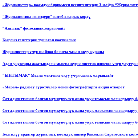
«Журналисттер» коомдук бирикмеси кесиптештерди 3-майда “Журналистт
“Журналистика негиздери” китеби жарык көрдү
“Азаттык” фотосынак жарыялайт
Кыргыз гезиттерин тушаган каатчылык
Журналисттер үчүн шайлоо боюнча чакан окуу куралы
Адам укуктары жаатындагы мыкты журналисттик иликтөө үчүн улуттук 
“ЫНТЫМАК” Медиа мектепке окуу үчүн сынак жарыялайт
«Марал» радиосу сүрөтчүлөр менен фотографтарга акция өткөрөт
Сот адилеттигине болгон мүмкүнчүлүк жана укук темасын чагылдыруу 
Сот адилеттигине болгон мүмкүнчүлүк жана укук маселесин чагылдыруу
Сот адилеттигине болгон мүмкүнчүлүк жана укук темасын чагылдыруу
Белгилүү ардагер журналист, коомдук ишмер Кенжалы Сарымсаков көз 