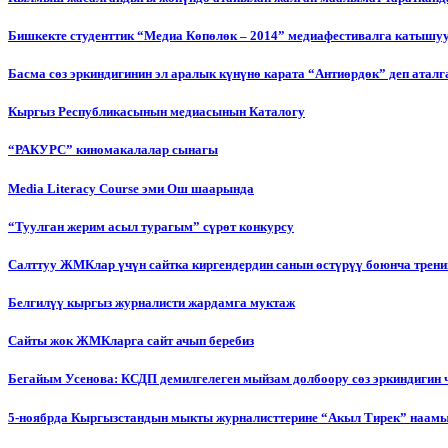
Бишкекте студенттик “Медиа Көпөлөк – 2014” медиафестивалга катышу
Басма сөз эркиндигинин эл аралык күнүнө карата “Антиөрдөк” деп ата
Кыргыз Республикасынын медиасынын Каталогу
“РАКУРС” киномакалалар сынагы
Media Literacy Сourse эми Ош шаарында
“Туулган жерим асыл турагым” сүрөт конкурсу
Салттуу ЖМКлар үчүн сайтка киргендердин санын өстүрүү боюнча трени
Белгилүү кыргыз журналисти жардамга муктаж
Сайты жок ЖМКларга сайт ачып беребиз
Бегайым Усенова: КСДП демилгелеген мыйзам долбоору сөз эркиндигин 
5-ноябрда Кыргызстандын мыкты журналисттерине “Акыл Тирек” наамы