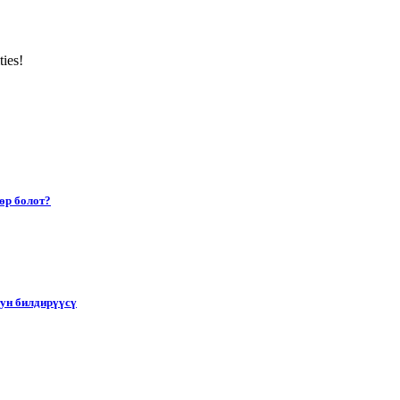
ties!
өр болот?
тун билдирүүсү