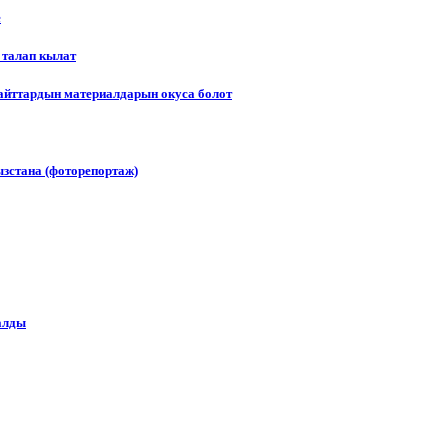
е
 талап кылат
сайттардын материалдарын окуса болот
зстана (фоторепортаж)
алды