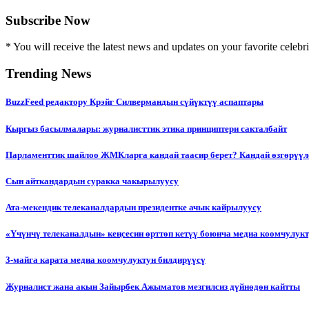
Subscribe Now
* You will receive the latest news and updates on your favorite celebri
Trending News
BuzzFeed редактору Крэйг Силвермандын сүйүктүү аспаптары
Кыргыз басылмалары: журналисттик этика принциптери сакталбайт
Парламенттик шайлоо ЖМКларга кандай таасир берет? Кандай өзгөрүүл
Сын айткандардын суракка чакырылуусу
Ата-мекендик телеканалдардын президентке ачык кайрылуусу
«Үчүнчү телеканалдын» кеңсесин өрттөп кетүү боюнча медиа коомчулук
3-майга карата медиа коомчулуктун билдирүүсү
Журналист жана акын Зайырбек Ажыматов мезгилсиз дүйнөдөн кайтты