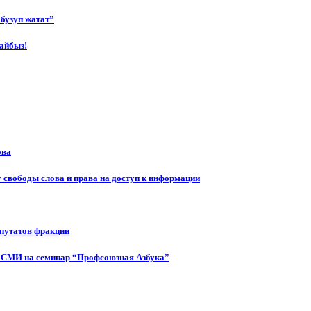
бузуп жатат”
айбыз!
ова
 свободы слова и права на доступ к информации
епутатов фракции
 СМИ на семинар “Профсоюзная Азбука”