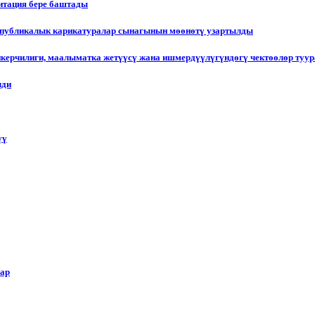
итация бере баштады
еспубликалык карикатуралар сынагынын мөөнөтү узартылды
пкерчилиги, маалыматка жетүүсү жана ишмердүүлүгүндөгү чектөөлөр туу
лди
үү
лар