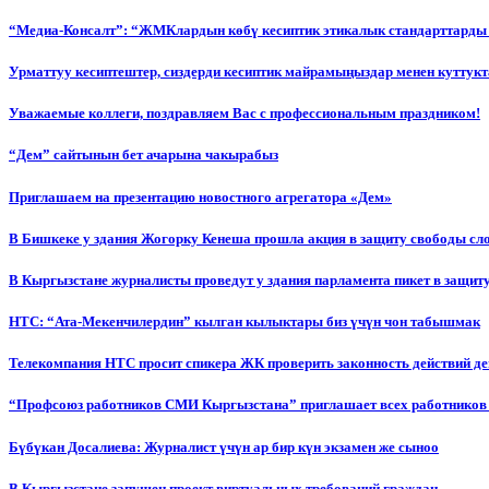
“Медиа-Консалт”: “ЖМКлардын көбү кесиптик этикалык стандарттарды 
Урматтуу кесиптештер, сиздерди кесиптик майрамыңыздар менен куттукт
Уважаемые коллеги, поздравляем Вас с профессиональным праздником!
“Дем” сайтынын бет ачарына чакырабыз
Приглашаем на презентацию новостного агрегатора «Дем»
В Бишкеке у здания Жогорку Кенеша прошла акция в защиту свободы сл
В Кыргызстане журналисты проведут у здания парламента пикет в защиту
НТС: “Ата-Мекенчилердин” кылган кылыктары биз үчүн чон табышмак
Телекомпания НТС просит спикера ЖК проверить законность действий д
“Профсоюз работников СМИ Кыргызстана” приглашает всех работников
Бүбүкан Досалиева: Журналист үчүн ар бир күн экзамен же сыноо
В Кыргызстане запущен проект виртуальных требований граждан