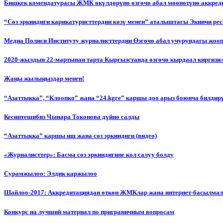
Бишкек комендатурасы ЖМК өкүлдөрүнө өзгөчө абал мөөнөтүнө аккред
“Сөз эркиндиги карикатуристтердин көзү менен” аталыштагы Экинчи р
Медиа Полиси Институту журналисттердин Өзгөчө абал учурундагы жоо
2020-жылдын 22-мартынан тарта Кыргызстанда өзгөчө кырдаал киргизи
Жаңы жылыңыздар менен!
“Азаттыкка”, “Клоопко” жана “24.kgге” каршы доо арыз боюнча билдир
Кесиптешибиз Чынара Токонова дүйнө салды
“Азаттыкка” каршы иш жана сөз эркиндиги (видео)
«Журналисттер»: Басма сөз эркиндигине кол салуу болду
Сурамжылоо: Элдик каржылоо
Шайлоо-2017: Аккредитациядан өткөн ЖМКлар жана интернет-басылма
Конкурс на лучший материал по приграничным вопросам