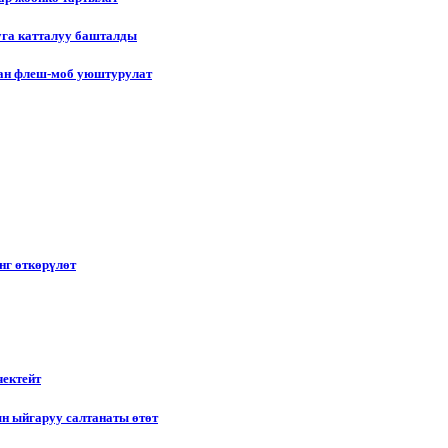
уга катталуу башталды
лган флеш-моб уюштурулат
нг өткөрүлөт
чектейт
н ыйгаруу салтанаты өтөт