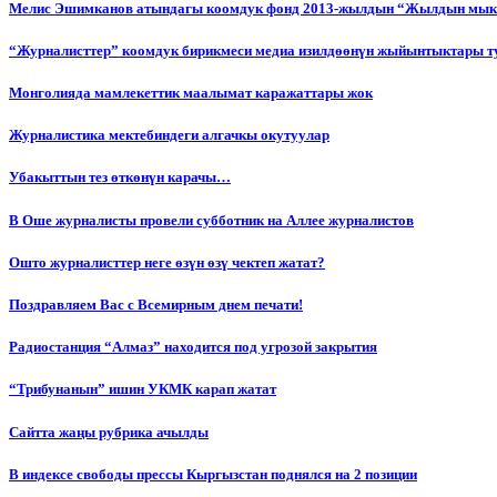
Мелис Эшимканов атындагы коомдук фонд 2013-жылдын “Жылдын мык
“Журналисттер” коомдук бирикмеси медиа изилдөөнүн жыйынтыктары т
Монголияда мамлекеттик маалымат каражаттары жок
Журналистика мектебиндеги алгачкы окутуулар
Убакыттын тез өткөнүн карачы…
В Оше журналисты провели субботник на Аллее журналистов
Ошто журналисттер неге өзүн өзү чектеп жатат?
Поздравляем Вас с Всемирным днем печати!
Радиостанция “Алмаз” находится под угрозой закрытия
“Трибунанын” ишин УКМК карап жатат
Сайтта жаңы рубрика ачылды
В индексе свободы прессы Кыргызстан поднялся на 2 позиции