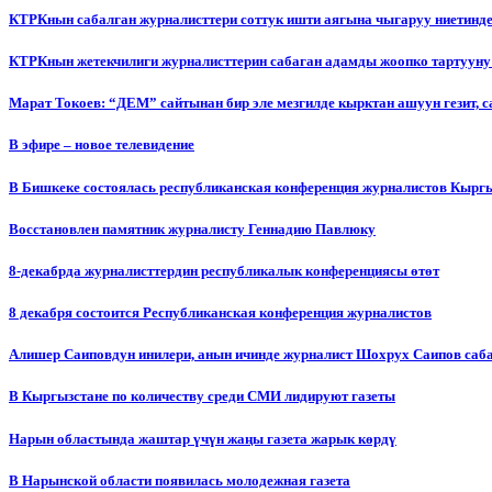
КТРКнын сабалган журналисттери соттук ишти аягына чыгаруу ниетинд
КТРКнын жетекчилиги журналисттерин сабаган адамды жоопко тартууну
Марат Токоев: “ДЕМ” сайтынан бир эле мезгилде кырктан ашуун гезит, 
В эфире – новое телевидение
В Бишкеке состоялась республиканская конференция журналистов Кыргы
Восстановлен памятник журналисту Геннадию Павлюку
8-декабрда журналисттердин республикалык конференциясы өтөт
8 декабря состоится Республиканская конференция журналистов
Алишер Саиповдун инилери, анын ичинде журналист Шохрух Саипов саб
В Кыргызстане по количеству среди СМИ лидируют газеты
Нарын областында жаштар үчүн жаңы газета жарык көрдү
В Нарынской области появилась молодежная газета