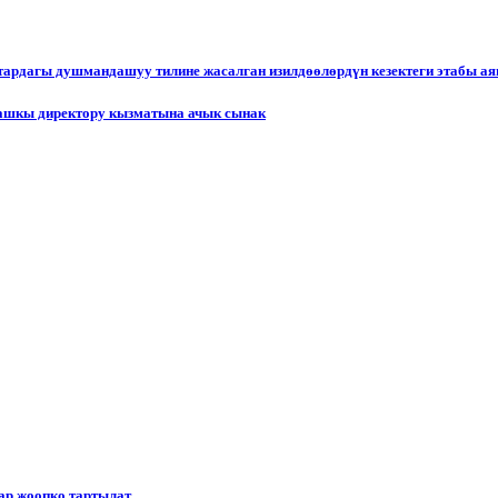
ктардагы душмандашуу тилине жасалган изилдөөлөрдүн кезектеги этабы а
ашкы директору кызматына ачык сынак
р жоопко тартылат