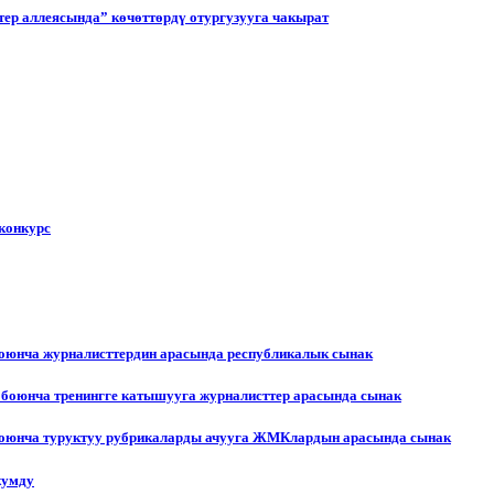
ер аллеясында” көчөттөрдү отургузууга чакырат
конкурс
боюнча журналисттердин арасында республикалык сынак
 боюнча тренингге катышууга журналисттер арасында сынак
 боюнча туруктуу рубрикаларды ачууга ЖМКлардын арасында сынак
жумду