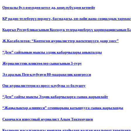
Орозалы бул өмүрдөн кетсе да, көңүлүбүздөн кетпейт
КР радио-телеберүүлөрдөгү, басмадагы, он-лайн жана социалдык тарма
Кыргыз Республикасынын Коомдук телерадиоберүү корпорациясынын Б
Ж.Касаболотов: “Көптөгөн журналисттер маектешүүгө даяр эмес”
“Дем” сайтынын мыкты элдик кабарчылары аныкталды
Журналисттик иликтөөлөр сынагынын 3-туру
Эл аралык Пен-клубунун 80-мааракелик конгресси
Ош журналисттери өз пресс-клубуна ээ болушту
“Дем” сайты мыкты Элдик кабарчыларга сынак жарыялайт
“Жаңылыктар алиппеси” семинарына катышууга сынак жарыланды
Cкончался известный журналист Алым Токтомушев
Кылмыш жасалгандыгы жөнүндө атайылап жалган маалымат таратканда