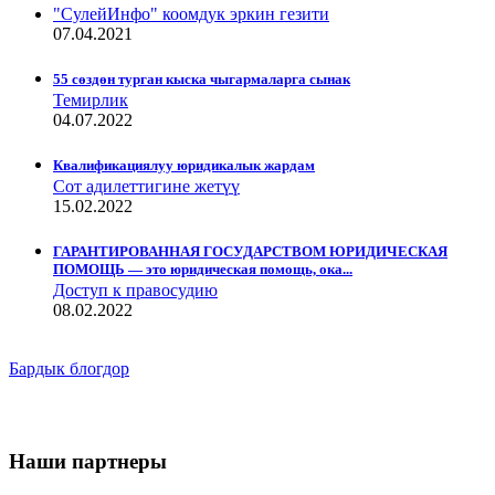
"СулейИнфо" коомдук эркин гезити
07.04.2021
55 сөздөн турган кыска чыгармаларга сынак
Темирлик
04.07.2022
Квалификациялуу юридикалык жардам
Сот адилеттигине жетүү
15.02.2022
ГАРАНТИРОВАННАЯ ГОСУДАРСТВОМ ЮРИДИЧЕСКАЯ
ПОМОЩЬ — это юридическая помощь, ока...
Доступ к правосудию
08.02.2022
Бардык блогдор
Наши партнеры