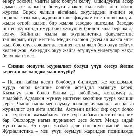
өнөрү боюнча мыкты адис болгум келчү. Ошондуктан аскер
адамы же дарыгер болууга аракет кылсамбы деп ойлоп
жүргөм. Бирок чынын айтайын, окуулардын ичинен эң
оңоюна качырып, журналистика факультетине тапшырып, ал
жылы өтпөй калып, бир жылча заводдо иштедим. Заводдо
иштеп жүргөндө өмүр бою жумушчу бойдон кала бергим да
келчү. Кийинки жылы да журналистика факультетине
тапшырып, өтүп кеттим. Медик болоюн десем ал жакта алты
жыл бою өлүк союшат дегенинен алты жыл бою өлүк сойгум
келген жок. Аскердик окуу жайга өтүшүмө үйдөгүлөр макул
болушкан эмес.
–
Сиздин оюңузча журналист болуш үчүн сөзсүз билим
керекпи же жөндөм маанилүүбү?
– Негизи кайсы кесип болбосун билимден же жөндөмдөн
мурда ошол кесипке болгон астейдил кызыгуу керек.
Кызыгуу жок болсо билим да албайсың, жөндөмүң да
ачылбайт. Адамдын мүнөзү иштеген кесибине туура келиши
керек. Чындыгында мен өзүмдү психологиялык жактан нагыз
журналист деп айта албайм. Анткени кайсы бир окуя болсо
аны сүрөттөп жазмайынча тим тура албаган кесиптештерим
бар. Ошолорду нагыз журналист десе болот. Менде андай
мүнөз жок. Эч нерсе жазбай деле сопсонун жашай алам.
Журналистика – мен үчүн өзүмдүн жарандык позициямди