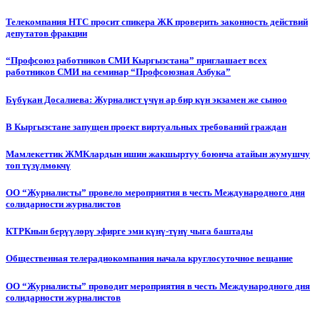
Телекомпания НТС просит спикера ЖК проверить законность действий
депутатов фракции
“Профсоюз работников СМИ Кыргызстана” приглашает всех
работников СМИ на семинар “Профсоюзная Азбука”
Бүбүкан Досалиева: Журналист үчүн ар бир күн экзамен же сыноо
В Кыргызстане запущен проект виртуальных требований граждан
Мамлекеттик ЖМКлардын ишин жакшыртуу боюнча атайын жумушчу
топ түзүлмөкчү
ОО “Журналисты” провело мероприятия в честь Международного дня
солидарности журналистов
КТРКнын берүүлөрү эфирге эми күнү-түнү чыга баштады
Общественная телерадиокомпания начала круглосуточное вещание
ОО “Журналисты” проводит мероприятия в честь Международного дня
солидарности журналистов