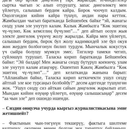
сыртка чыгып эс алып отурушту, запас дөнгөлөктү мен
үйлөтүп, салышып бердим кайра. Бирок чоочуп калдым.
Оңолгондон кийин кайра түшүп, андан нары кеттик.
Жамбылдан чыгып баратканда Бейшенбек байке “эй, жанагы
сөздү улам эле унутуп калам. Калык Жамбылга “Көк эшегиң
чү-чүлөп, Көк кемселиң бүчүлөп”…” деп айтып оозун жыя
электе дөнгөлөк үчүнчү жолу жарылды. Кайра мен үйлөтүп,
салышып бердим, бирок бул жолу кадимкидей эле бул окуя
жөн жерден болбогонун билип турдум. Мынчалык кокустук
үч сыйра болушу мүмкүн эмес. Тигилер тамеки чегип,
сүйлөшүп турушат. Таласка кирип баратканда Бейшенбек
байке: “Эй балдар! Мен жанагы сөздү бүтүрүп коеюнчу, улам
эле унутуп калам атаңгөрү. Ошентип Какең Жамбылга “Көк
эшегиң чү-чүлөп”…” деп келатканда жанына барып:
“Айланайын байке, Таласка кирип кеткичекти ушул сөздү
айтпай эле кое турсаңыз болбойбу?” десем адегенде түшүнгөн
жок. “Ушул сөздү сиз айткан сайын дөңгөлөк жарылып атат.
Мындан кийин өзүңөр үйлөтүп, өзүңөр салышасыңар” десем
“аа чын эле” деп ошондо ишенди.
–
Сиздин оюңузча учурда кыргыз журналистикасына эмне
жетишпейт?
– Фактынын чын-төгүнүн текшерүү, фактыга шилтеме
келтирүү, окурман менен болгон эки тараптуу байланыш,