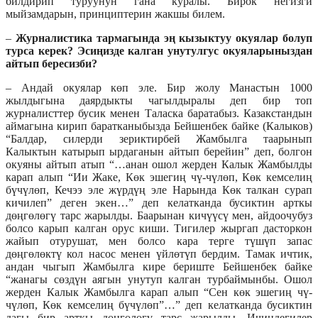
билдирип туруунун гана куралы. Бирок негизги
мыйзамдарын, принциптерин жакшы билем.
–
Журналистика тармагында эң кызыктуу окуялар болуп
турса керек? Эсиңизде калган унутулгус окуяларыныздан
айтып бересизби?
– Андай окуялар көп эле. Бир жолу Манастын 1000
жылдыгына даярдыкты чагылдыралы деп бир топ
журналисттер бусик менен Таласка баратабыз. Казакстандын
аймагына кирип баратканыбызда Бейшенбек байке (Калыков)
“Балдар, силерди зериктирбей Жамбылга таарынып
Калыктын катырып ырдаганын айтып берейин” деп, болгон
окуяны айтып атып “…анан ошол жерден Калык Жамбылды
карап алып “Ии Жаке, Көк эшегиң чү-чүлөп, Көк кемселиң
бүчүлөп, Кечээ эле жүрдүң эле Нарында Көк талкан сурап
кичилеп” деген экен…” деп келатканда бусиктин арткы
дөңгөлөгү тарс жарылды. Баарынан кичүүсү мен, айдоочубуз
болсо карып калган орус киши. Тигилер жыргап дасторкон
жайып отурушат, мен болсо кара терге түшүп запас
дөңгөлөктү кол насос менен үйлөтүп бердим. Тамак ичтик,
андан чыгып Жамбылга кире бериште Бейшенбек байке
“жанагы сөздүн аягын унутуп калган турбаймынбы. Ошол
жерден Калык Жамбылга карап алып “Сен көк эшегиң чү-
чүлөп, Көк кемселиң бүчүлөп”…” деп келатканда бусиктин
дагы бир арткы дөңгөлөгү тарс жарылды. Ичиндегилер