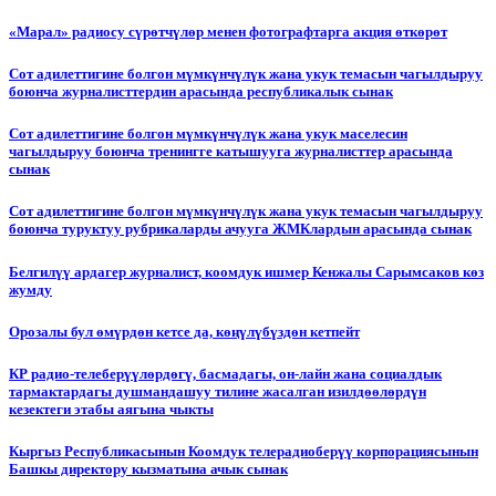
«Марал» радиосу сүрөтчүлөр менен фотографтарга акция өткөрөт
Сот адилеттигине болгон мүмкүнчүлүк жана укук темасын чагылдыруу
боюнча журналисттердин арасында республикалык сынак
Сот адилеттигине болгон мүмкүнчүлүк жана укук маселесин
чагылдыруу боюнча тренингге катышууга журналисттер арасында
сынак
Сот адилеттигине болгон мүмкүнчүлүк жана укук темасын чагылдыруу
боюнча туруктуу рубрикаларды ачууга ЖМКлардын арасында сынак
Белгилүү ардагер журналист, коомдук ишмер Кенжалы Сарымсаков көз
жумду
Орозалы бул өмүрдөн кетсе да, көңүлүбүздөн кетпейт
КР радио-телеберүүлөрдөгү, басмадагы, он-лайн жана социалдык
тармактардагы душмандашуу тилине жасалган изилдөөлөрдүн
кезектеги этабы аягына чыкты
Кыргыз Республикасынын Коомдук телерадиоберүү корпорациясынын
Башкы директору кызматына ачык сынак