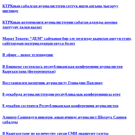
КТРКнын сабалган журналисттери соттук ишти аягына чыгаруу
ниетинде
КТРКнын жетекчилиги журналисттерин сабаган адамды жоопко
тартууну талап кылат
Марат Токоев: “ДЕМ” сайтынан бир эле мезгилде кырктан ашуун гезит,
сайттардын материалдарын окуса болот
В эфире – новое телевидение
В Бишкеке состоялась республиканская конференция журналистов
Кыргызстана (фоторепортаж)
Восстановлен памятник журналисту Геннадию Павлюку
8-декабрда журналисттердин республикалык конференциясы өтөт
8 декабря состоится Республиканская конференция журналистов
Алишер Саиповдун инилери, анын ичинде журналист Шохрух Саипов
сабалды
В Кыргызстане по количеству среди СМИ лидируют газеты