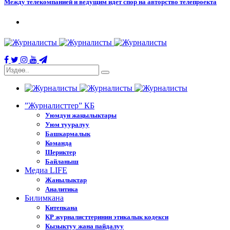
Между телекомпанией и ведущим идет спор на авторство телепроекта
”Журналисттер” КБ
Уюмдун жаңылыктары
Уюм тууралуу
Башкармалык
Команда
Шериктер
Байланыш
Медиа LIFE
Жанылыктар
Аналитика
Билимкана
Китепкана
КР журналисттеринин этикалык кодекси
Кызыктуу жана пайдалуу