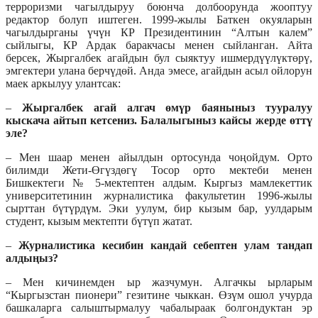
терроризми чагылдыруу боюнча долбоорунда жооптуу
редактор болуп иштеген. 1999-жылы Баткен окуяларын
чагылдырганы үчүн КР Президентинин “Алтын калем”
сыйлыгы, КР Ардак баракчасы менен сыйланган. Айта
берсек, Жыргалбек агайдын бул сыяктуу ишмердүүлүктөрү,
эмгектери улана берчүдөй. Анда эмесе, агайдын асыл ойлорун
маек аркылуу улантсак:
–
Жыргалбек агай алгач өмүр баяныныз тууралуу
кыскача айтып кетсениз. Балалыгыныз кайсы жерде өттү
эле?
– Мен шаар менен айылдын ортосунда чоңойдум. Орто
билимди Жети-Өгүздөгү Тосор орто мектеби менен
Бишкектеги № 5-мектептен алдым. Кыргыз мамлекеттик
университетинин журналистика факультетин 1996-жылы
сырттан бүтүрдүм. Эки уулум, бир кызым бар, уулдарым
студент, кызым мектепти бүтүп жатат.
–
Журналистика кесибин кандай себептен улам тандап
алдыңыз?
– Мен кичинемден ыр жазчумун. Алгачкы ырларым
“Кыргызстан пионери” гезитине чыккан. Өзүм ошол учурда
башкаларга салыштырмалуу чабалыраак болгондуктан эр