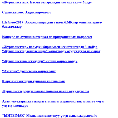
«Журналисттер»: Басма сөз эркиндигине кол салуу болду
Сурамжылоо: Элдик каржылоо
Шайлоо-2017: Аккредитациядан өткөн ЖМКлар жана интернет-
басылмалар
Конкурс на лучший материал по приграничным вопросам
«Журналисттер» коомдук бирикмеси кесиптештерди 3-майда
“Журналисттер аллеясында” көчөттөрдү отургузууга чакырат
“Журналистика негиздери” китеби жарык көрдү
“Азаттык” фотосынак жарыялайт
Кыргыз гезиттерин тушаган каатчылык
Журналисттер үчүн шайлоо боюнча чакан окуу куралы
Адам укуктары жаатындагы мыкты журналисттик иликтөө үчүн
улуттук конкурс
“ЫНТЫМАК” Медиа мектепке окуу үчүн сынак жарыялайт