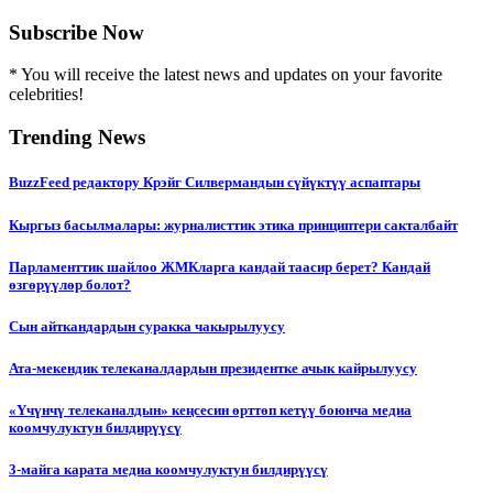
Subscribe Now
* You will receive the latest news and updates on your favorite
celebrities!
Trending News
BuzzFeed редактору Крэйг Силвермандын сүйүктүү аспаптары
Кыргыз басылмалары: журналисттик этика принциптери сакталбайт
Парламенттик шайлоо ЖМКларга кандай таасир берет? Кандай
өзгөрүүлөр болот?
Сын айткандардын суракка чакырылуусу
Ата-мекендик телеканалдардын президентке ачык кайрылуусу
«Үчүнчү телеканалдын» кеңсесин өрттөп кетүү боюнча медиа
коомчулуктун билдирүүсү
3-майга карата медиа коомчулуктун билдирүүсү