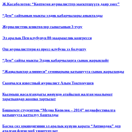
Ж.Касаболотов: “Көптөгөн журналисттер маектешүүгө даяр эмес”
“Дем” сайтынын мыкты элдик кабарчылары аныкталды
Журналисттик иликтөөлөр сынагынын 3-туру
Эл аралык Пен-клубунун 80-мааракелик конгресси
Ош журналисттери өз пресс-клубуна ээ болушту
“Дем” сайты мыкты Элдик кабарчыларга сынак жарыялайт
“Жаңылыктар алиппеси” семинарына катышууга сынак жарыланды
Cкончался известный журналист Алым Токтомушев
Кылмыш жасалгандыгы жөнүндө атайылап жалган маалымат
тараткандар жоопко тартылат
Бишкекте студенттик “Медиа Көпөлөк – 2014” медиафестивалга
катышууга катталуу башталды
Басма сөз эркиндигинин эл аралык күнүнө карата “Антиөрдөк” деп
аталган флеш-моб уюштурулат