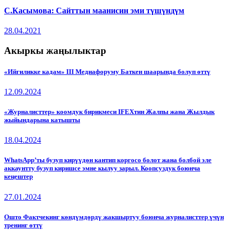
С.Касымова: Сайттын маанисин эми түшүндүм
28.04.2021
Акыркы жаңылыктар
«Ийгиликке кадам» III Медиафоруму Баткен шаарында болуп өттү
12.09.2024
«Журналисттер» коомдук бирикмеси IFEXтин Жалпы жана Жылдык
жыйындарына катышты
18.04.2024
WhatsApp’ты бузуп кирүүдөн кантип коргосо болот жана болбой эле
аккаунтту бузуп киришсе эмне кылуу зарыл. Коопсуздук боюнча
кеңештер
27.01.2024
Ошто Фактчекинг көндүмдөрдү жакшыртуу боюнча журналисттер үчүн
тренинг өттү