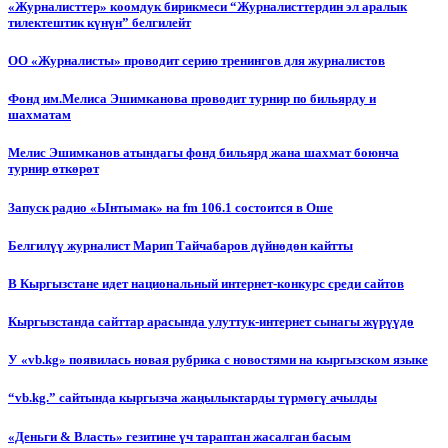
«Журналисттер» коомдук бирикмеси “Журналисттердин эл аралык
тилектештик күнүн” белгилейт
ОО «Журналисты» проводит серию тренингов для журналистов
Фонд им.Мелиса Эшимканова проводит турнир по бильярду и
шахматам
Мелис Эшимканов атындагы фонд бильярд жана шахмат боюнча
турнир өткөрөт
Запуск радио «Ынтымак» на fm 106.1 состоится в Оше
Белгилүү журналист Марип Тайчабаров дүйнөдөн кайтты
В Кыргызстане идет национальный интернет-конкурс среди сайтов
Кыргызстанда сайттар арасында улуттук-интернет сынагы жүрүүдө
У «vb.kg» появилась новая рубрика с новостями на кыргызском языке
“vb.kg.” сайтында кыргызча жаңылыктарды түрмөгү ачылды
«Деньги & Власть» гезитине үч тараптан жасалган басым