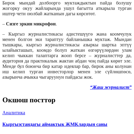
Бирок мындай долбоорго муктаждыктын пайда болушу
жогорку окуу жайларында ушул багытта аткарыла турган
иштер чети оюлбай жатканын дагы көрсөтөт.
–
Сизге эркин микрофон
.
– Кыргыз журналистикасы адистешүүгө жана коомчулук
менен болгон эки тараптуу байланышка муктаж. Мындан
тышкары, кыргыз журналистикасы азыркы шартка эптүү
ылайыкташып, коомдо болуп жаткан өзгөрүүлөрдөн улам
келип чыккан талаптарга жооп берсе – журналисттер да,
аудитория да практикалык жактан абдан чоң пайда көрөт эле.
Менде бул боюнча бир катар идеялар бар, бирок аны колунан
иш келип турган инвесторлор менен эле сүйлөшпөсө,
азырынча ачыкка чыгаруунун пайдасы жок.
“Жаш журналист”
Окшош посттор
Аналитика
Кыргызстандагы аймактык ЖМКлардын саны