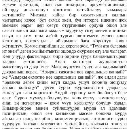
жекече эркиндик, анан сын пикирдин, аргументациянын,
ойлорду аныктоонун көптөгөн натыйжалуу ыкмалары
жетишпейт. Мисалы, кайсы бир саясатчынын калпын
чыгаргың келсе “бул акмак экен, бул иттерге ишенич жок
мындан нары” деп сөгүп отургандын ордуна ошол эле
саясатчынын жалпыга маалым мурунку сөзү менен кийинки
сөзүн эч ким тана албай турган шилтемеси менен кошо
келтирип, ортосундагы айырманы баса көрсөтүп коюш
жетиштүү. Комментарийдин да кереги жок. “Тууй ата буларың
ит экен” деген жыйынтыкты ошондо окурман өзү эле чыгарат.
Көп учурда фактыларды бири бирине туура байланыштырып
талдоо жетишпейт. Анан көптөгөн журналисттер
маектешүүгө даяр эмес. Маек жүргүзүш үчүн ага кадимкидей
даярданыш керек. “Азыркы саясатка көз карашыңыз кандай?”
же “Азыркы өкмөткө көз карашыңыз кандай?”, же андан дагы
“Баланча деген киши өлүп калды, ушул боюнча оюңузду
айтып койсоңуз” деген суроо журналисттин даярдыгы
жоктугун гана көрсөтөт. Андай суроону ким болбосун бере
алат. Суроо мүмкүн болушунча конкреттүү, компетенттүү,
анан эң негизгиси – коом үчүн кызыктуу болушу зарыл.
Кимдир-бирөө менен сүйлөшүүдөн мурда ал адамдын
позициясын, ошол сен кызыккан маселе боюнча мурда
айтылган оюн, кесибин, компетенциясын, ал кишиге суроо
туудуруп жаткан маселенин чоо-жайын, кыскасы толтура
нерсени алдын-ала билиш керек. Ушул мен айткан талаптарга