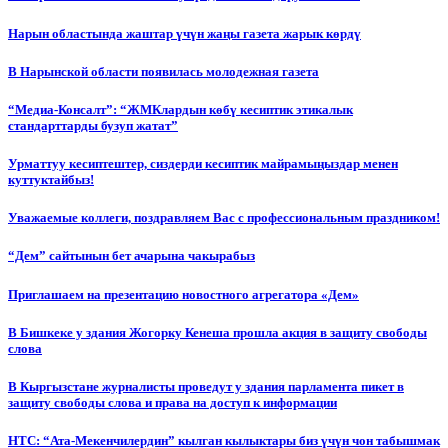
Нарын областында жаштар үчүн жаңы газета жарык көрдү
В Нарынской области появилась молодежная газета
“Медиа-Консалт”: “ЖМКлардын көбү кесиптик этикалык
стандарттарды бузуп жатат”
Урматтуу кесиптештер, сиздерди кесиптик майрамыңыздар менен
куттуктайбыз!
Уважаемые коллеги, поздравляем Вас с профессиональным праздником!
“Дем” сайтынын бет ачарына чакырабыз
Приглашаем на презентацию новостного агрегатора «Дем»
В Бишкеке у здания Жогорку Кенеша прошла акция в защиту свободы
слова
В Кыргызстане журналисты проведут у здания парламента пикет в
защиту свободы слова и права на доступ к информации
НТС: “Ата-Мекенчилердин” кылган кылыктары биз үчүн чон табышмак