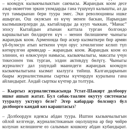
– коомдук кызыкчылыктын сакчысы. Жарандык коом десе
азыр өкмөттөн эркин уюмдарды гана түшүнүп калышты, ал да
түп тамырынан бери туура эмес. Эки революцияны ишке
ашырган, Ош окуясын өз күчү менен баскан, Нарындан
кылмышкерлерди да, кытайларды да кууп чыккан, “Манас”
эпосу Кытайдын атынан каттала турган болгондо
каршылыгын билдирген күч – менин билишимче чыныгы
жарандык коом. Арменияда бир аскер кызматкери бир армян
үй-бүлөсүн атып кеткени үчүн орус элчилигине келип түп
көтөрүлгөн армяндар – жарандык коом. Жарандык коом өз
элинин, өз өлкөсүнүн намысы, кызыкчылыгы, максаты үчүн
тикесинен тик турган, элдин активдүү бөлүгү. Чыныгы
журналист дал ушундай маанидеги жарандык коомдун
кызыкчылыгына кызмат кылууга тийиш. Калгандарынын
баары журналистиканы сырткы күчтөрдүн куралына гана
айландырат. Андай сырткы күчтөр да толтура.
–
Кыргыз журналистикасында Устат-Шакирт долбоору
ишке ашып жатат. Бул сабак-таалим окутуу системасы
тууралуу уктуңуз беле?
Эгер кабардар болсоңуз бул
долбоорго кандай көз караштасыз
?
– Долбоордун идеясы абдан туура. Иштин кызыкчылыгын
ойлой келгенде, журналистиканын оңолушуна ар бир чөйрө
колунан келишинче өз салымын кошкону абдан кубандырат.