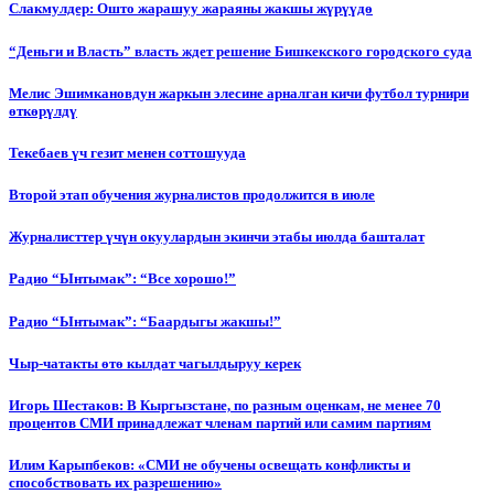
Слакмулдер: Ошто жарашуу жараяны жакшы жүрүүдө
“Деньги и Власть” власть ждет решение Бишкекского городского суда
Мелис Эшимкановдун жаркын элесине арналган кичи футбол турнири
өткөрүлдү
Текебаев үч гезит менен соттошууда
Второй этап обучения журналистов продолжится в июле
Журналисттер үчүн окуулардын экинчи этабы июлда башталат
Радио “Ынтымак”: “Все хорошо!”
Радио “Ынтымак”: “Баардыгы жакшы!”
Чыр-чатакты өтө кылдат чагылдыруу керек
Игорь Шестаков: В Кыргызстане, по разным оценкам, не менее 70
процентов СМИ принадлежат членам партий или самим партиям
Илим Карыпбеков: «СМИ не обучены освещать конфликты и
способствовать их разрешению»