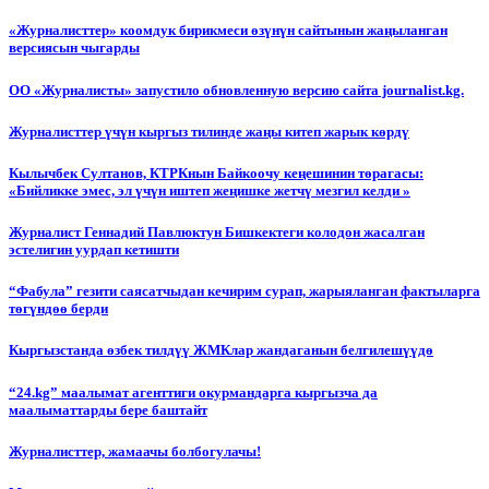
«Журналисттер» коомдук бирикмеси өзүнүн сайтынын жаңыланган
версиясын чыгарды
ОО «Журналисты» запустило обновленную версию сайта journalist.kg.
Журналисттер үчүн кыргыз тилинде жаңы китеп жарык көрдү
Кылычбек Султанов, КТРКнын Байкоочу кеңешинин төрагасы:
«Бийликке эмес, эл үчүн иштеп жеңишке жетчү мезгил келди »
Журналист Геннадий Павлюктун Бишкектеги колодон жасалган
эстелигин уурдап кетишти
“Фабула” гезити саясатчыдан кечирим сурап, жарыяланган фактыларга
төгүндөө берди
Кыргызстанда өзбек тилдүү ЖМКлар жандаганын белгилешүүдө
“24.kg” маалымат агенттиги окурмандарга кыргызча да
маалыматтарды бере баштайт
Журналисттер, жамаачы болбогулачы!