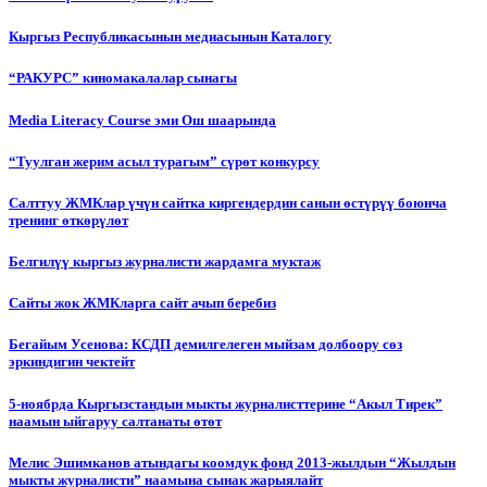
Кыргыз Республикасынын медиасынын Каталогу
“РАКУРС” киномакалалар сынагы
Media Literacy Сourse эми Ош шаарында
“Туулган жерим асыл турагым” сүрөт конкурсу
Салттуу ЖМКлар үчүн сайтка киргендердин санын өстүрүү боюнча
тренинг өткөрүлөт
Белгилүү кыргыз журналисти жардамга муктаж
Сайты жок ЖМКларга сайт ачып беребиз
Бегайым Усенова: КСДП демилгелеген мыйзам долбоору сөз
эркиндигин чектейт
5-ноябрда Кыргызстандын мыкты журналисттерине “Акыл Тирек”
наамын ыйгаруу салтанаты өтөт
Мелис Эшимканов атындагы коомдук фонд 2013-жылдын “Жылдын
мыкты журналисти” наамына сынак жарыялайт