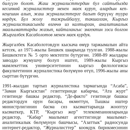
билүүгө болот. Жаш журналисттердин бул сайтыбызда
кесипкөй журналисттер менен маек куруп, алардын кеп-
кеңешин алып, жаш журналисттерге багыт берүүнү туура
көрдүк. Бул жолу тажрыйбалуу, такшалган, Кыргыз
журналистикасында өзгөчө из калтырган, аналитикалык
маалыматтарды жазып, кайталангыс эмгектин ээси болгон
Жыргалбек Касаболотов менен маек курдук.
Жыргалбек Касаболотовдун кыскача өмүр таржымалын айта
кетсек, ал 1971-жылы Бишкек шаарында туулган. 1988-жылы
Бишкектеги № 5 орто мектепти бүтүргөн. 1988-89 жылдары
заводдо жумушчу болуп иштеп, 1989-жылы Кыргыз
мамлекеттик университетинин кыргыз филологиясы
факультетинин журналистика бөлүмүнө өтүп, 1996-жылы аны
сырттан бүтүргөн.
1991-жылдан тартып журналистика тармагында “Асаба”,
“Заман Кыргызстан” гезиттеринде кабарчы, “Ата журт”
гезитинде башкы редактор, “Де-факто” гезитинде башкы
редактордун орун басары, өкмөттүн, Тышкы иштер
министрлигинин басма сөз кызматтарында жооптуу
кызматкер, КТР, “Кыргыз жер” телекомпанияларында
редактор, “Кабар” маалымат агенттигинде маалымат-
аналитикалык бөлүмүнүн башчысы, “Азаттык” радиосунда
интернет-редактор, “Журналисттер” коомдук бирикмесинин