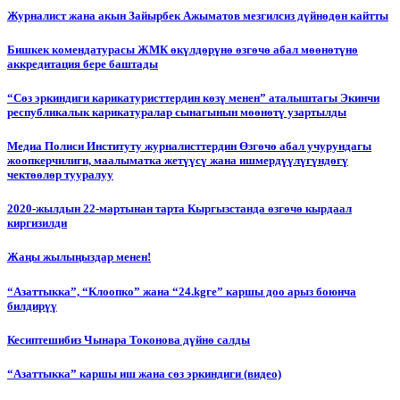
Журналист жана акын Зайырбек Ажыматов мезгилсиз дүйнөдөн кайтты
Бишкек комендатурасы ЖМК өкүлдөрүнө өзгөчө абал мөөнөтүнө
аккредитация бере баштады
“Сөз эркиндиги карикатуристтердин көзү менен” аталыштагы Экинчи
республикалык карикатуралар сынагынын мөөнөтү узартылды
Медиа Полиси Институту журналисттердин Өзгөчө абал учурундагы
жоопкерчилиги, маалыматка жетүүсү жана ишмердүүлүгүндөгү
чектөөлөр тууралуу
2020-жылдын 22-мартынан тарта Кыргызстанда өзгөчө кырдаал
киргизилди
Жаңы жылыңыздар менен!
“Азаттыкка”, “Клоопко” жана “24.kgге” каршы доо арыз боюнча
билдирүү
Кесиптешибиз Чынара Токонова дүйнө салды
“Азаттыкка” каршы иш жана сөз эркиндиги (видео)