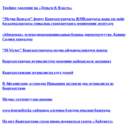
Тройное давление на «Деньги & Власть»
“Медиа Консалт” фонду Кыргызстандагы ЖМКлардагы жана он-лайн
басылмалардагы этикалык стандарттарга мониторинг жүргүздү
«Ынтымак» телерадиокомпаниясынын башкы директорлугуна Данияр
Садиев тандалды
“М-Vector” Кыргызстандагы медиа айдыңды изилдеп чыкты
Кыргызстандык журналисттер мекенине кайтып келе жатышат
Кыргызстанские журналисты едут домой
В Афганистане, в городке Ишкашим застряли два журналиста из
Кыргызстана
Медиа: соттошуулар арааны
www.journalist.kg сайтында алгачкы блогдор ачылып баштады
На юге Кыргызстана стала вновь издаваться газета «Дайджест»