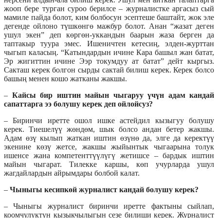
жооп бере турган суроо берилсе – журналистке аргасыз сый
мамиле пайда болот, ким болбосун эсептеше баштайт, жок эле
дегенде ойлоно түшкөнгө мажбур болот. Анан “жазат деген
ушул экен” деп көргөн-уккандын баарын жаза берген да
таптакыр туура эмес. Ишеничтен кетесиң, элден-журттан
чыгып каласың. “Катындардын ичине Кара башыл жан батат,
Эр жигиттин ичине Ээр токумдуу ат батат” дейт кыргыз.
Сакташ керек болгон сырды сактай билиш керек. Керек болсо
башың менен кошо жатканы жакшы.
–
Кайсы бир иштин майын чыгаруу үчүн адам кандай
сапаттарга ээ болушу керек деп ойлойсуз?
– Биринчи иретте ошол ишке астейдил кызыгуу болушу
керек. Тиешелүү жөндөм, шык болсо андан бетер жакшы.
Адам өзү кылып жаткан иштин өзүнө да, элге да керектүү
экенине көзү жетсе, жакшы жыйынтык чыгаарына толук
ишенсе жана компетенттүүлүгү жетишсе – бардык иштин
майын чыгарат. Тилекке каршы, көп учурларда ушул
жагдайлардын айрымдары болбой калат.
–
Чыныгы кесипкөй журналист кандай болушу керек?
– Чыныгы журналист биринчи иретте фактыны сыйлап,
коомчулуктун кызыкчылыгын сезе билиши керек. Журналист