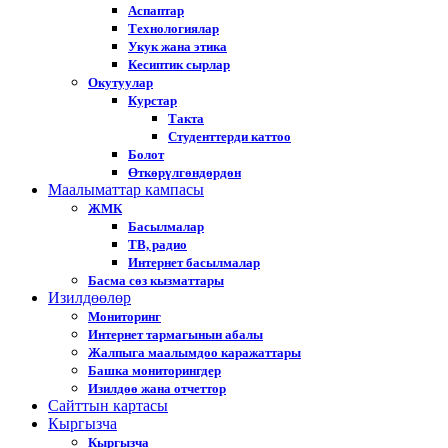
Аспаптар
Технологиялар
Укук жана этика
Кесиптик сырлар
Окутуулар
Курстар
Такта
Студенттерди каттоо
Болот
Өткөрүлгөндөрдөн
Маалыматтар кампасы
ЖМК
Басылмалар
ТВ, радио
Интернет басылмалар
Басма сөз кызматтары
Изилдөөлөр
Мониторинг
Интернет тармагынын абалы
Жалпыга маалымдоо каражаттары
Башка мониторингдер
Изилдөө жана отчеттор
Cайттын картасы
Кыргызча
Кыргызча