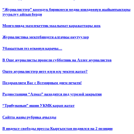
“Журналисттер” коомдук бирикмеси медиа изилдөөнүн жыйынтыктары
тууралуу айтып берди
Монголияда мамлекеттик маалымат каражаттары жок
Журналистика мектебиндеги алгачкы окутуулар
Убакыттын тез өткөнүн карачы…
В Оше журналисты провели субботник на Аллее журналистов
Ошто журналисттер неге өзүн өзү чектеп жатат?
Поздравляем Вас с Всемирным днем печати!
Радиостанция “Алмаз” находится под угрозой закрытия
“Трибунанын” ишин УКМК карап жатат
Сайтта жаңы рубрика ачылды
В индексе свободы прессы Кыргызстан поднялся на 2 позиции