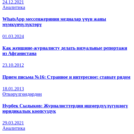
24.12.2021
Аналитика
WhatsApp мессенжеринин медиалар үчүн жаңы
мүмкүнчүлүктөрү
01.03.2024
Как женщине-журналисту делать визуальные репортажи
из Афганистана
23.10.2012
Прием письма №16: Странное и интересное: ставьте рядом
18.01.2013
Өткөрүлгөндөрдөн
Нурбек Сыдыков: Журналисттердин ишмердүүлүгүндөгү
юридикалык коопсуздук
29.03.2021
Аналитика