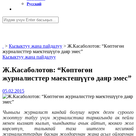
Русский
>
Кызыктуу жана пайдалуу
>
Ж.Касаболотов: “Көптөгөн
журналисттер маектешүүгө даяр эмес”
Кызыктуу жана пайдалуу
Ж.Касаболотов: “Көптөгөн
журналисттер маектешүүгө даяр эмес”
05.02.2015
Чыныгы журналист кандай болушу керек деген суроого
жооптуу табуу үчүн журналистика тармагында ак пейли
менен кызмат кылып, чындыкты ачык айтып, коомго жол
көрсөтүп, талыкпай таза иштеген кесипкөй
журналисттердин баскан жолдорунан жана асыл ойлорунан