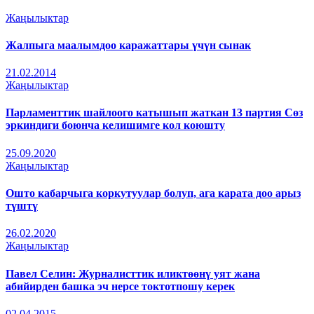
Жаңылыктар
Жалпыга маалымдоо каражаттары үчүн сынак
21.02.2014
Жаңылыктар
Парламенттик шайлоого катышып жаткан 13 партия Сөз
эркиндиги боюнча келишимге кол коюшту
25.09.2020
Жаңылыктар
Ошто кабарчыга коркутуулар болуп, ага карата доо арыз
түштү
26.02.2020
Жаңылыктар
Павел Селин: Журналисттик иликтөөнү уят жана
абийирден башка эч нерсе токтотпошу керек
02.04.2015