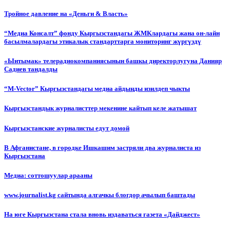
Тройное давление на «Деньги & Власть»
“Медиа Консалт” фонду Кыргызстандагы ЖМКлардагы жана он-лайн
басылмалардагы этикалык стандарттарга мониторинг жүргүздү
«Ынтымак» телерадиокомпаниясынын башкы директорлугуна Данияр
Садиев тандалды
“М-Vector” Кыргызстандагы медиа айдыңды изилдеп чыкты
Кыргызстандык журналисттер мекенине кайтып келе жатышат
Кыргызстанские журналисты едут домой
В Афганистане, в городке Ишкашим застряли два журналиста из
Кыргызстана
Медиа: соттошуулар арааны
www.journalist.kg сайтында алгачкы блогдор ачылып баштады
На юге Кыргызстана стала вновь издаваться газета «Дайджест»