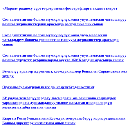
«Марал» радиосу сүрөтчүлөр менен фотографтарга акция өткөрөт
Сот адилеттигине болгон мүмкүнчүлүк жана укук темасын чагылдыруу
боюнча журналисттердин арасында республикалык сынак
Сот адилеттигине болгон мүмкүнчүлүк жана укук маселесин
чагылдыруу боюнча тренингге катышууга журналисттер арасында
сынак
Сот адилеттигине болгон мүмкүнчүлүк жана укук темасын чагылдыруу
боюнча туруктуу рубрикаларды ачууга ЖМКлардын арасында сынак
Белгилүү ардагер журналист, коомдук ишмер Кенжалы Сарымсаков көз
жумду
Орозалы бул өмүрдөн кетсе да, көңүлүбүздөн кетпейт
КР радио-телеберүүлөрдөгү, басмадагы, он-лайн жана социалдык
тармактардагы душмандашуу тилине жасалган изилдөөлөрдүн
кезектеги этабы аягына чыкты
Кыргыз Республикасынын Коомдук телерадиоберүү корпорациясынын
Башкы директору кызматына ачык сынак