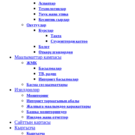
Аспаптар
Технологиялар
Укук жана этика
Кесиптик сырлар
Окутуулар
Курстар
Такта
Студенттерди каттоо
Болот
Өткөрүлгөндөрдөн
Маалыматтар кампасы
ЖМК
Басылмалар
ТВ, радио
Интернет басылмалар
Басма сөз кызматтары
Изилдөөлөр
Мониторинг
Интернет тармагынын абалы
Жалпыга маалымдоо каражаттары
Башка мониторингдер
Изилдөө жана отчеттор
Cайттын картасы
Кыргызча
Кыргызча