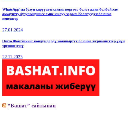
WhatsApp’ты бузуп кирүүдөн кантип коргосо болот жана болбой эле
аккаунтту бузуп киришсе эмне кылуу зарыл. Коопсуздук боюнча
кеңештер
27.01.2024
Ошто Фактчекинг көндүмдөрдү жакшыртуу боюнча журналисттер үчүн
тренинг өттү
22.11.2023
“Башат” сайтынан