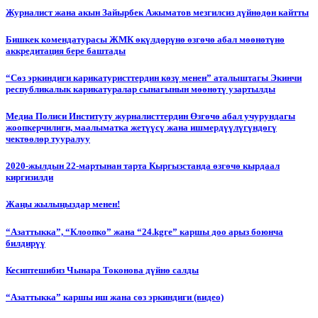
Журналист жана акын Зайырбек Ажыматов мезгилсиз дүйнөдөн кайтты
Бишкек комендатурасы ЖМК өкүлдөрүнө өзгөчө абал мөөнөтүнө
аккредитация бере баштады
“Сөз эркиндиги карикатуристтердин көзү менен” аталыштагы Экинчи
республикалык карикатуралар сынагынын мөөнөтү узартылды
Медиа Полиси Институту журналисттердин Өзгөчө абал учурундагы
жоопкерчилиги, маалыматка жетүүсү жана ишмердүүлүгүндөгү
чектөөлөр тууралуу
2020-жылдын 22-мартынан тарта Кыргызстанда өзгөчө кырдаал
киргизилди
Жаңы жылыңыздар менен!
“Азаттыкка”, “Клоопко” жана “24.kgге” каршы доо арыз боюнча
билдирүү
Кесиптешибиз Чынара Токонова дүйнө салды
“Азаттыкка” каршы иш жана сөз эркиндиги (видео)