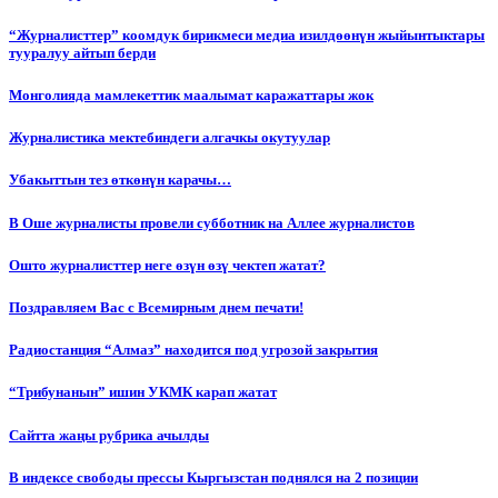
“Журналисттер” коомдук бирикмеси медиа изилдөөнүн жыйынтыктары
тууралуу айтып берди
Монголияда мамлекеттик маалымат каражаттары жок
Журналистика мектебиндеги алгачкы окутуулар
Убакыттын тез өткөнүн карачы…
В Оше журналисты провели субботник на Аллее журналистов
Ошто журналисттер неге өзүн өзү чектеп жатат?
Поздравляем Вас с Всемирным днем печати!
Радиостанция “Алмаз” находится под угрозой закрытия
“Трибунанын” ишин УКМК карап жатат
Сайтта жаңы рубрика ачылды
В индексе свободы прессы Кыргызстан поднялся на 2 позиции