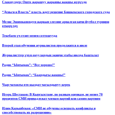
Слакмулдер: Ошто жарашуу жараяны жакшы жүрүүдө
“Деньги и Власть” власть ждет решение Бишкекского городского суда
Мелис Эшимкановдун жаркын элесине арналган кичи футбол турнири
өткөрүлдү
Текебаев үч гезит менен соттошууда
Второй этап обучения журналистов продолжится в июле
Журналисттер үчүн окуулардын экинчи этабы июлда башталат
Радио “Ынтымак”: “Все хорошо!”
Радио “Ынтымак”: “Баардыгы жакшы!”
Чыр-чатакты өтө кылдат чагылдыруу керек
Игорь Шестаков: В Кыргызстане, по разным оценкам, не менее 70
процентов СМИ принадлежат членам партий или самим партиям
Илим Карыпбеков: «СМИ не обучены освещать конфликты и
способствовать их разрешению»