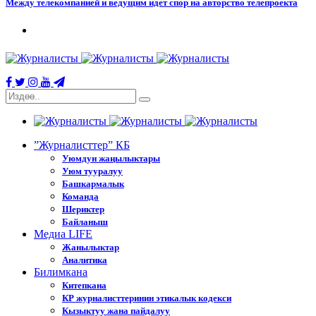
Между телекомпанией и ведущим идет спор на авторство телепроекта
”Журналисттер” КБ
Уюмдун жаңылыктары
Уюм тууралуу
Башкармалык
Команда
Шериктер
Байланыш
Медиа LIFE
Жанылыктар
Аналитика
Билимкана
Китепкана
КР журналисттеринин этикалык кодекси
Кызыктуу жана пайдалуу