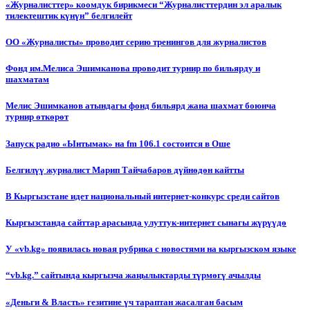
«Журналисттер» коомдук бирикмеси “Журналисттердин эл аралык
тилектештик күнүн” белгилейт
ОО «Журналисты» проводит серию тренингов для журналистов
Фонд им.Мелиса Эшимканова проводит турнир по бильярду и
шахматам
Мелис Эшимканов атындагы фонд бильярд жана шахмат боюнча
турнир өткөрөт
Запуск радио «Ынтымак» на fm 106.1 состоится в Оше
Белгилүү журналист Марип Тайчабаров дүйнөдөн кайтты
В Кыргызстане идет национальный интернет-конкурс среди сайтов
Кыргызстанда сайттар арасында улуттук-интернет сынагы жүрүүдө
У «vb.kg» появилась новая рубрика с новостями на кыргызском языке
“vb.kg.” сайтында кыргызча жаңылыктарды түрмөгү ачылды
«Деньги & Власть» гезитине үч тараптан жасалган басым