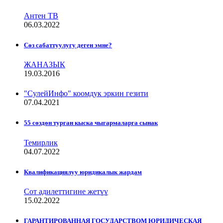
Антен ТВ
06.03.2022
Сѳз сабаттуулугу деген эмне?
ЖАНАЗЫК
19.03.2016
"СулейИнфо" коомдук эркин гезити
07.04.2021
55 сөздөн турган кыска чыгармаларга сынак
Темирлик
04.07.2022
Квалификациялуу юридикалык жардам
Сот адилеттигине жетүү
15.02.2022
ГАРАНТИРОВАННАЯ ГОСУДАРСТВОМ ЮРИДИЧЕСКАЯ