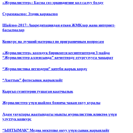
«Журналисттер»: Басма сөз эркиндигине кол салуу болду
Сурамжылоо: Элдик каржылоо
Шайлоо-2017: Аккредитациядан өткөн ЖМКлар жана интернет-
басылмалар
Конкурс на лучший материал по приграничным вопросам
«Журналисттер» коомдук бирикмеси кесиптештерди 3-майда
“Журналисттер аллеясында” көчөттөрдү отургузууга чакырат
“Журналистика негиздери” китеби жарык көрдү
“Азаттык” фотосынак жарыялайт
Кыргыз гезиттерин тушаган каатчылык
Журналисттер үчүн шайлоо боюнча чакан окуу куралы
Адам укуктары жаатындагы мыкты журналисттик иликтөө үчүн
улуттук конкурс
“ЫНТЫМАК” Медиа мектепке окуу үчүн сынак жарыялайт