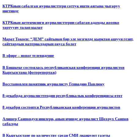
КТРКнын сабалган журналисттери соттук ишти аягына чыгаруу
ниетинде
КТРКнын жетекчилиги журналисттерин сабаган адамды жоопко
тартууну талап кылат
Марат Токоев: “ДЕМ” сайтынан бир эле мезгилде кырктан ашуун гезит,
сайттардын материалдарын окуса болот
В эфире – новое телевидение
В Бишкеке состоялась республиканская конференция журналистов
Кыргызстана (фоторепортаж)
Восстановлен памятник журналисту Геннадию Павлюку
8-декабрда журналисттердин республикалык конференциясы өтөт
8 декабря состоится Республиканская конференция журналистов
Алишер Саиповдун инилери, анын ичинде журналист Шохрух Саипов
сабалды
В Кыргызстане по количеству среди СМИ лидируют газеты