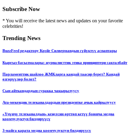
Subscribe Now
* You will receive the latest news and updates on your favorite
celebrities!
Trending News
BuzzFeed редактору Крэйг Силвермандын сүйүктүү аспаптары
Кыргыз басылмалары: журналисттик этика принциптери сакталбайт
Парламенттик шайлоо ЖМКларга кандай таасир берет? Кандай
өзгөрүүлөр болот?
Сын айткандардын суракка чакырылуусу
Ата-мекендик телеканалдардын президентке ачык кайрылуусу
«Үчүнчү телеканалдын» кеңсесин өрттөп кетүү боюнча медиа
коомчулуктун билдирүүсү
3-майга карата медиа коомчулуктун билдирүүсү