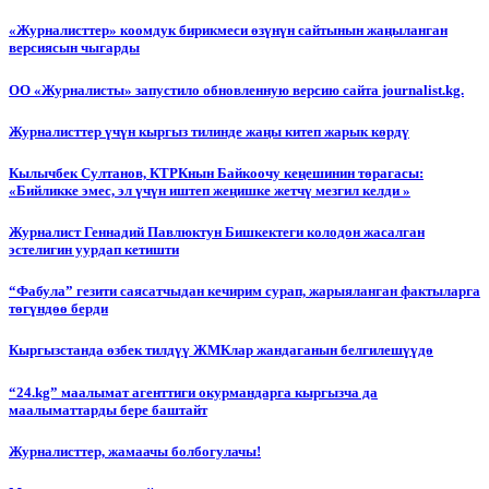
«Журналисттер» коомдук бирикмеси өзүнүн сайтынын жаңыланган
версиясын чыгарды
ОО «Журналисты» запустило обновленную версию сайта journalist.kg.
Журналисттер үчүн кыргыз тилинде жаңы китеп жарык көрдү
Кылычбек Султанов, КТРКнын Байкоочу кеңешинин төрагасы:
«Бийликке эмес, эл үчүн иштеп жеңишке жетчү мезгил келди »
Журналист Геннадий Павлюктун Бишкектеги колодон жасалган
эстелигин уурдап кетишти
“Фабула” гезити саясатчыдан кечирим сурап, жарыяланган фактыларга
төгүндөө берди
Кыргызстанда өзбек тилдүү ЖМКлар жандаганын белгилешүүдө
“24.kg” маалымат агенттиги окурмандарга кыргызча да
маалыматтарды бере баштайт
Журналисттер, жамаачы болбогулачы!