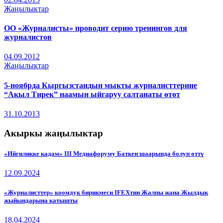
Жаңылыктар
ОО «Журналисты» проводит серию тренингов для
журналистов
04.09.2012
Жаңылыктар
5-ноябрда Кыргызстандын мыкты журналисттерине
“Акыл Тирек” наамын ыйгаруу салтанаты өтөт
31.10.2013
Акыркы жаңылыктар
«Ийгиликке кадам» III Медиафоруму Баткен шаарында болуп өттү
12.09.2024
«Журналисттер» коомдук бирикмеси IFEXтин Жалпы жана Жылдык
жыйындарына катышты
18.04.2024