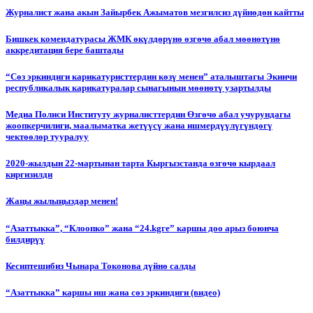
Журналист жана акын Зайырбек Ажыматов мезгилсиз дүйнөдөн кайтты
Бишкек комендатурасы ЖМК өкүлдөрүнө өзгөчө абал мөөнөтүнө
аккредитация бере баштады
“Сөз эркиндиги карикатуристтердин көзү менен” аталыштагы Экинчи
республикалык карикатуралар сынагынын мөөнөтү узартылды
Медиа Полиси Институту журналисттердин Өзгөчө абал учурундагы
жоопкерчилиги, маалыматка жетүүсү жана ишмердүүлүгүндөгү
чектөөлөр тууралуу
2020-жылдын 22-мартынан тарта Кыргызстанда өзгөчө кырдаал
киргизилди
Жаңы жылыңыздар менен!
“Азаттыкка”, “Клоопко” жана “24.kgге” каршы доо арыз боюнча
билдирүү
Кесиптешибиз Чынара Токонова дүйнө салды
“Азаттыкка” каршы иш жана сөз эркиндиги (видео)