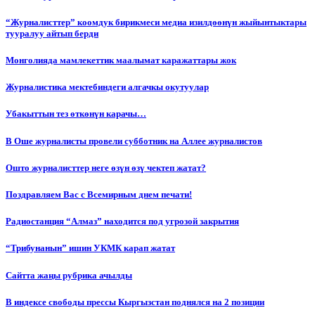
“Журналисттер” коомдук бирикмеси медиа изилдөөнүн жыйынтыктары
тууралуу айтып берди
Монголияда мамлекеттик маалымат каражаттары жок
Журналистика мектебиндеги алгачкы окутуулар
Убакыттын тез өткөнүн карачы…
В Оше журналисты провели субботник на Аллее журналистов
Ошто журналисттер неге өзүн өзү чектеп жатат?
Поздравляем Вас с Всемирным днем печати!
Радиостанция “Алмаз” находится под угрозой закрытия
“Трибунанын” ишин УКМК карап жатат
Сайтта жаңы рубрика ачылды
В индексе свободы прессы Кыргызстан поднялся на 2 позиции