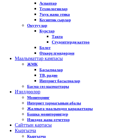
Аспаптар
Технологиялар
Укук жана этика
Кесиптик сырлар
Окутуулар
Курстар
Такта
Студенттерди каттоо
Болот
Өткөрүлгөндөрдөн
Маалыматтар кампасы
ЖМК
Басылмалар
ТВ, радио
Интернет басылмалар
Басма сөз кызматтары
Изилдөөлөр
Мониторинг
Интернет тармагынын абалы
Жалпыга маалымдоо каражаттары
Башка мониторингдер
Изилдөө жана отчеттор
Cайттын картасы
Кыргызча
Кыргызча