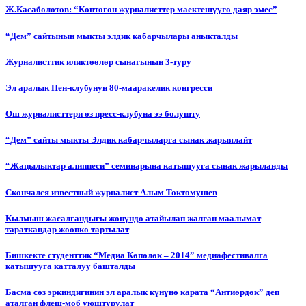
Ж.Касаболотов: “Көптөгөн журналисттер маектешүүгө даяр эмес”
“Дем” сайтынын мыкты элдик кабарчылары аныкталды
Журналисттик иликтөөлөр сынагынын 3-туру
Эл аралык Пен-клубунун 80-мааракелик конгресси
Ош журналисттери өз пресс-клубуна ээ болушту
“Дем” сайты мыкты Элдик кабарчыларга сынак жарыялайт
“Жаңылыктар алиппеси” семинарына катышууга сынак жарыланды
Cкончался известный журналист Алым Токтомушев
Кылмыш жасалгандыгы жөнүндө атайылап жалган маалымат
тараткандар жоопко тартылат
Бишкекте студенттик “Медиа Көпөлөк – 2014” медиафестивалга
катышууга катталуу башталды
Басма сөз эркиндигинин эл аралык күнүнө карата “Антиөрдөк” деп
аталган флеш-моб уюштурулат