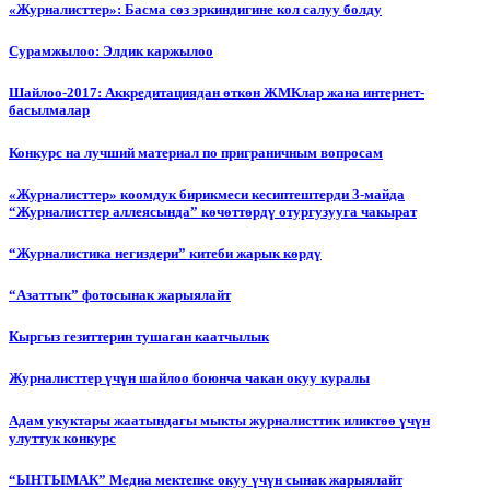
«Журналисттер»: Басма сөз эркиндигине кол салуу болду
Сурамжылоо: Элдик каржылоо
Шайлоо-2017: Аккредитациядан өткөн ЖМКлар жана интернет-
басылмалар
Конкурс на лучший материал по приграничным вопросам
«Журналисттер» коомдук бирикмеси кесиптештерди 3-майда
“Журналисттер аллеясында” көчөттөрдү отургузууга чакырат
“Журналистика негиздери” китеби жарык көрдү
“Азаттык” фотосынак жарыялайт
Кыргыз гезиттерин тушаган каатчылык
Журналисттер үчүн шайлоо боюнча чакан окуу куралы
Адам укуктары жаатындагы мыкты журналисттик иликтөө үчүн
улуттук конкурс
“ЫНТЫМАК” Медиа мектепке окуу үчүн сынак жарыялайт