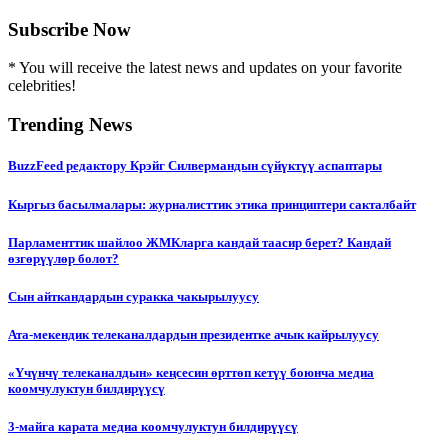
Subscribe Now
* You will receive the latest news and updates on your favorite
celebrities!
Trending News
BuzzFeed редактору Крэйг Силвермандын сүйүктүү аспаптары
Кыргыз басылмалары: журналисттик этика принциптери сакталбайт
Парламенттик шайлоо ЖМКларга кандай таасир берет? Кандай
өзгөрүүлөр болот?
Сын айткандардын суракка чакырылуусу
Ата-мекендик телеканалдардын президентке ачык кайрылуусу
«Үчүнчү телеканалдын» кеңсесин өрттөп кетүү боюнча медиа
коомчулуктун билдирүүсү
3-майга карата медиа коомчулуктун билдирүүсү