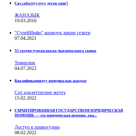
Сѳз сабаттуулугу деген эмне?
ЖАНАЗЫК
19.03.2016
"СулейИнфо" коомдук эркин гезити
07.04.2021
55 сөздөн турган кыска чыгармаларга сынак
Темирлик
04.07.2022
Квалификациялуу юридикалык жардам
Сот адилеттигине жетүү
15.02.2022
ГАРАНТИРОВАННАЯ ГОСУДАРСТВОМ ЮРИДИЧЕСКАЯ
ПОМОЩЬ — это юридическая помощь, ока...
Доступ к правосудию
08.02.2022