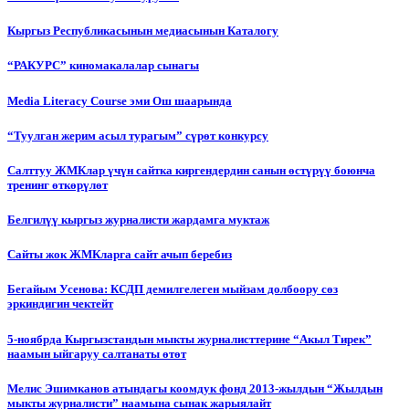
Кыргыз Республикасынын медиасынын Каталогу
“РАКУРС” киномакалалар сынагы
Media Literacy Сourse эми Ош шаарында
“Туулган жерим асыл турагым” сүрөт конкурсу
Салттуу ЖМКлар үчүн сайтка киргендердин санын өстүрүү боюнча
тренинг өткөрүлөт
Белгилүү кыргыз журналисти жардамга муктаж
Сайты жок ЖМКларга сайт ачып беребиз
Бегайым Усенова: КСДП демилгелеген мыйзам долбоору сөз
эркиндигин чектейт
5-ноябрда Кыргызстандын мыкты журналисттерине “Акыл Тирек”
наамын ыйгаруу салтанаты өтөт
Мелис Эшимканов атындагы коомдук фонд 2013-жылдын “Жылдын
мыкты журналисти” наамына сынак жарыялайт