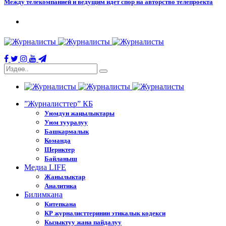
Между телекомпанией и ведущим идет спор на авторство телепроекта
”Журналисттер” КБ
Уюмдун жаңылыктары
Уюм тууралуу
Башкармалык
Команда
Шериктер
Байланыш
Медиа LIFE
Жанылыктар
Аналитика
Билимкана
Китепкана
КР журналисттеринин этикалык кодекси
Кызыктуу жана пайдалуу