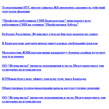
Телекомпания НТС просит спикера ЖК проверить законность действий
депутатов фракции
“Профсоюз работников СМИ Кыргызстана” приглашает всех
работников СМИ на семинар “Профсоюзная Азбука”
Бүбүкан Досалиева: Журналист үчүн ар бир күн экзамен же сыноо
В Кыргызстане запущен проект виртуальных требований граждан
Мамлекеттик ЖМКлардын ишин жакшыртуу боюнча атайын жумушчу
топ түзүлмөкчү
ОО “Журналисты” провело мероприятия в честь Международного дня
солидарности журналистов
КТРКнын берүүлөрү эфирге эми күнү-түнү чыга баштады
Общественная телерадиокомпания начала круглосуточное вещание
ОО “Журналисты” проводит мероприятия в честь Международного дня
солидарности журналистов