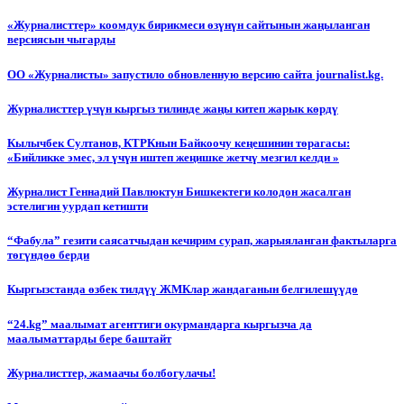
«Журналисттер» коомдук бирикмеси өзүнүн сайтынын жаңыланган
версиясын чыгарды
ОО «Журналисты» запустило обновленную версию сайта journalist.kg.
Журналисттер үчүн кыргыз тилинде жаңы китеп жарык көрдү
Кылычбек Султанов, КТРКнын Байкоочу кеңешинин төрагасы:
«Бийликке эмес, эл үчүн иштеп жеңишке жетчү мезгил келди »
Журналист Геннадий Павлюктун Бишкектеги колодон жасалган
эстелигин уурдап кетишти
“Фабула” гезити саясатчыдан кечирим сурап, жарыяланган фактыларга
төгүндөө берди
Кыргызстанда өзбек тилдүү ЖМКлар жандаганын белгилешүүдө
“24.kg” маалымат агенттиги окурмандарга кыргызча да
маалыматтарды бере баштайт
Журналисттер, жамаачы болбогулачы!