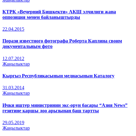
КТРК «Вечерний Бишкекти» АКШ элчилиги жана
оппозиция менен байланыштырды
22.04.2015
Порази известного фотографа Роберта Каплина своим
документальным фото
12.07.2012
Жаңылыктар
Кыргыз Республикасынын медиасынын Каталогу
31.03.2014
Жаңылыктар
Ички иштер министринин экс-орун басары “Азия News”
гезитине каршы доо арызынан баш тартты
29.05.2019
Жаңылыктар