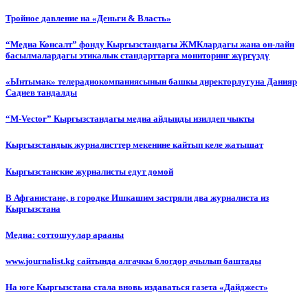
Тройное давление на «Деньги & Власть»
“Медиа Консалт” фонду Кыргызстандагы ЖМКлардагы жана он-лайн
басылмалардагы этикалык стандарттарга мониторинг жүргүздү
«Ынтымак» телерадиокомпаниясынын башкы директорлугуна Данияр
Садиев тандалды
“М-Vector” Кыргызстандагы медиа айдыңды изилдеп чыкты
Кыргызстандык журналисттер мекенине кайтып келе жатышат
Кыргызстанские журналисты едут домой
В Афганистане, в городке Ишкашим застряли два журналиста из
Кыргызстана
Медиа: соттошуулар арааны
www.journalist.kg сайтында алгачкы блогдор ачылып баштады
На юге Кыргызстана стала вновь издаваться газета «Дайджест»