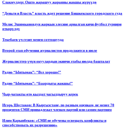
Слакмулдер: Ошто жарашуу жараяны жакшы жүрүүдө
“Деньги и Власть” власть ждет решение Бишкекского городского суда
Мелис Эшимкановдун жаркын элесине арналган кичи футбол турнири
өткөрүлдү
Текебаев үч гезит менен соттошууда
Второй этап обучения журналистов продолжится в июле
Журналисттер үчүн окуулардын экинчи этабы июлда башталат
Радио “Ынтымак”: “Все хорошо!”
Радио “Ынтымак”: “Баардыгы жакшы!”
Чыр-чатакты өтө кылдат чагылдыруу керек
Игорь Шестаков: В Кыргызстане, по разным оценкам, не менее 70
процентов СМИ принадлежат членам партий или самим партиям
Илим Карыпбеков: «СМИ не обучены освещать конфликты и
способствовать их разрешению»