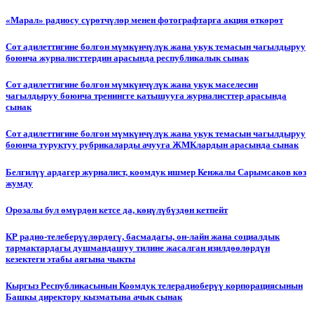
«Марал» радиосу сүрөтчүлөр менен фотографтарга акция өткөрөт
Сот адилеттигине болгон мүмкүнчүлүк жана укук темасын чагылдыруу
боюнча журналисттердин арасында республикалык сынак
Сот адилеттигине болгон мүмкүнчүлүк жана укук маселесин
чагылдыруу боюнча тренингге катышууга журналисттер арасында
сынак
Сот адилеттигине болгон мүмкүнчүлүк жана укук темасын чагылдыруу
боюнча туруктуу рубрикаларды ачууга ЖМКлардын арасында сынак
Белгилүү ардагер журналист, коомдук ишмер Кенжалы Сарымсаков көз
жумду
Орозалы бул өмүрдөн кетсе да, көңүлүбүздөн кетпейт
КР радио-телеберүүлөрдөгү, басмадагы, он-лайн жана социалдык
тармактардагы душмандашуу тилине жасалган изилдөөлөрдүн
кезектеги этабы аягына чыкты
Кыргыз Республикасынын Коомдук телерадиоберүү корпорациясынын
Башкы директору кызматына ачык сынак