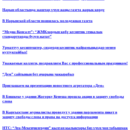
Нарын областында жаштар үчүн жаңы газета жарык көрдү
В Нарынской области появилась молодежная газета
“Медиа-Консалт”: “ЖМКлардын көбү кесиптик этикалык
стандарттарды бузуп жатат”
Урматтуу кесиптештер, сиздерди кесиптик майрамыңыздар менен
куттуктайбыз!
Уважаемые коллеги, поздравляем Вас с профессиональным праздником!
“Дем” сайтынын бет ачарына чакырабыз
Приглашаем на презентацию новостного агрегатора «Дем»
В Бишкеке у здания Жогорку Кенеша прошла акция в защиту свободы
слова
В Кыргызстане журналисты проведут у здания парламента пикет в
защиту свободы слова и права на доступ к информации
НТС: “Ата-Мекенчилердин” кылган кылыктары биз үчүн чон табышмак