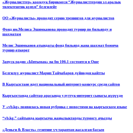
«Журналисттер» коомдук бирикмеси “Журналисттердин эл аралык
тилектештик күнүн” белгилейт
ОО «Журналисты» проводит серию тренингов для журналистов
Фонд им.Мелиса Эшимканова проводит турнир по бильярду и
шахматам
Мелис Эшимканов атындагы фонд бильярд жана шахмат боюнча
турнир өткөрөт
Запуск радио «Ынтымак» на fm 106.1 состоится в Оше
Белгилүү журналист Марип Тайчабаров дүйнөдөн кайтты
В Кыргызстане идет национальный интернет-конкурс среди сайтов
Кыргызстанда сайттар арасында улуттук-интернет сынагы жүрүүдө
У «vb.kg» появилась новая рубрика с новостями на кыргызском языке
“vb.kg.” сайтында кыргызча жаңылыктарды түрмөгү ачылды
«Деньги & Власть» гезитине үч тараптан жасалган басым