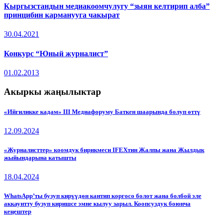
Кыргызстандын медиакоомчулугу “зыян келтирип алба”
принцибин карманууга чакырат
30.04.2021
Конкурс “Юный журналист”
01.02.2013
Акыркы жаңылыктар
«Ийгиликке кадам» III Медиафоруму Баткен шаарында болуп өттү
12.09.2024
«Журналисттер» коомдук бирикмеси IFEXтин Жалпы жана Жылдык
жыйындарына катышты
18.04.2024
WhatsApp’ты бузуп кирүүдөн кантип коргосо болот жана болбой эле
аккаунтту бузуп киришсе эмне кылуу зарыл. Коопсуздук боюнча
кеңештер