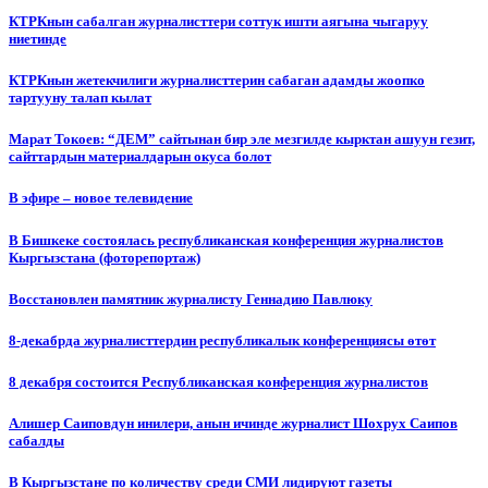
КТРКнын сабалган журналисттери соттук ишти аягына чыгаруу
ниетинде
КТРКнын жетекчилиги журналисттерин сабаган адамды жоопко
тартууну талап кылат
Марат Токоев: “ДЕМ” сайтынан бир эле мезгилде кырктан ашуун гезит,
сайттардын материалдарын окуса болот
В эфире – новое телевидение
В Бишкеке состоялась республиканская конференция журналистов
Кыргызстана (фоторепортаж)
Восстановлен памятник журналисту Геннадию Павлюку
8-декабрда журналисттердин республикалык конференциясы өтөт
8 декабря состоится Республиканская конференция журналистов
Алишер Саиповдун инилери, анын ичинде журналист Шохрух Саипов
сабалды
В Кыргызстане по количеству среди СМИ лидируют газеты