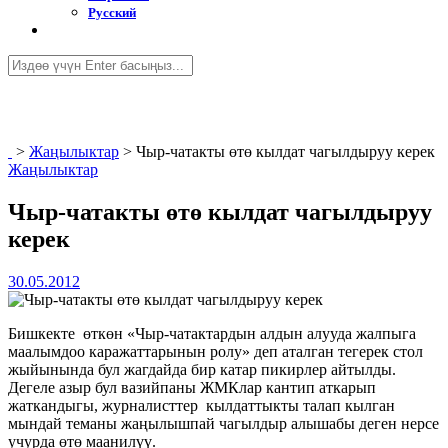
Русский
>
Жаңылыктар
>
Чыр-чатакты өтө кылдат чагылдыруу керек
Жаңылыктар
Чыр-чатакты өтө кылдат чагылдыруу
керек
30.05.2012
Бишкекте өткөн «Чыр-чатактардын алдын алууда жалпыга
маалымдоо каражаттарынын ролу» деп аталган тегерек стол
жыйынында бул жагдайда бир катар пикирлер айтылды.
Дегеле азыр бул вазийпаны ЖМКлар кантип аткарып
жаткандыгы, журналисттер кылдаттыкты талап кылган
мындай теманы жаңылышпай чагылдыр алышабы деген нерсе
учурда өтө маанилүү.