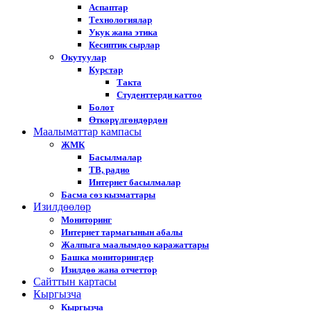
Аспаптар
Технологиялар
Укук жана этика
Кесиптик сырлар
Окутуулар
Курстар
Такта
Студенттерди каттоо
Болот
Өткөрүлгөндөрдөн
Маалыматтар кампасы
ЖМК
Басылмалар
ТВ, радио
Интернет басылмалар
Басма сөз кызматтары
Изилдөөлөр
Мониторинг
Интернет тармагынын абалы
Жалпыга маалымдоо каражаттары
Башка мониторингдер
Изилдөө жана отчеттор
Cайттын картасы
Кыргызча
Кыргызча