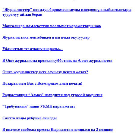
“Журналисттер” коомдук бирикмеси медиа изилдөөнүн жыйынтыктары
тууралуу айтып берди
Монголияда мамлекеттик маалымат каражаттары жок
Журналистика мектебиндеги алгачкы окутуулар
Убакыттын тез өткөнүн карачы…
В Оше журналисты провели субботник на Аллее журналистов
Ошто журналисттер неге өзүн өзү чектеп жатат?
Поздравляем Вас с Всемирным днем печати!
Радиостанция “Алмаз” находится под угрозой закрытия
“Трибунанын” ишин УКМК карап жатат
Сайтта жаңы рубрика ачылды
В индексе свободы прессы Кыргызстан поднялся на 2 позиции