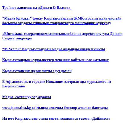
Тройное давление на «Деньги & Власть»
“Медиа Консалт” фонду Кыргызстандагы ЖМКлардагы жана он-лайн
басылмалардагы этикалык стандарттарга мониторинг жүргүздү
«Ынтымак» телерадиокомпаниясынын башкы директорлугуна Данияр
Садиев тандалды
“М-Vector” Кыргызстандагы медиа айдыңды изилдеп чыкты
Кыргызстандык журналисттер мекенине кайтып келе жатышат
Кыргызстанские журналисты едут домой
В Афганистане, в городке Ишкашим застряли два журналиста из
Кыргызстана
Медиа: соттошуулар арааны
www.journalist.kg сайтында алгачкы блогдор ачылып баштады
На юге Кыргызстана стала вновь издаваться газета «Дайджест»