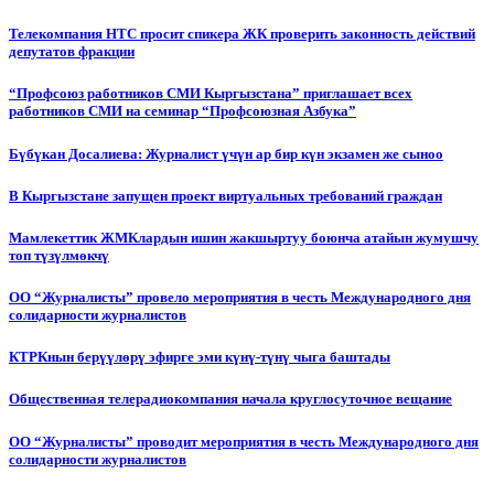
Телекомпания НТС просит спикера ЖК проверить законность действий
депутатов фракции
“Профсоюз работников СМИ Кыргызстана” приглашает всех
работников СМИ на семинар “Профсоюзная Азбука”
Бүбүкан Досалиева: Журналист үчүн ар бир күн экзамен же сыноо
В Кыргызстане запущен проект виртуальных требований граждан
Мамлекеттик ЖМКлардын ишин жакшыртуу боюнча атайын жумушчу
топ түзүлмөкчү
ОО “Журналисты” провело мероприятия в честь Международного дня
солидарности журналистов
КТРКнын берүүлөрү эфирге эми күнү-түнү чыга баштады
Общественная телерадиокомпания начала круглосуточное вещание
ОО “Журналисты” проводит мероприятия в честь Международного дня
солидарности журналистов