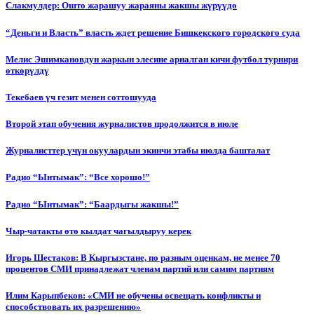
Слакмулдер: Ошто жарашуу жараяны жакшы жүрүүдө
“Деньги и Власть” власть ждет решение Бишкекского городского суда
Мелис Эшимкановдун жаркын элесине арналган кичи футбол турнири
өткөрүлдү
Текебаев үч гезит менен соттошууда
Второй этап обучения журналистов продолжится в июле
Журналисттер үчүн окуулардын экинчи этабы июлда башталат
Радио “Ынтымак”: “Все хорошо!”
Радио “Ынтымак”: “Баардыгы жакшы!”
Чыр-чатакты өтө кылдат чагылдыруу керек
Игорь Шестаков: В Кыргызстане, по разным оценкам, не менее 70
процентов СМИ принадлежат членам партий или самим партиям
Илим Карыпбеков: «СМИ не обучены освещать конфликты и
способствовать их разрешению»