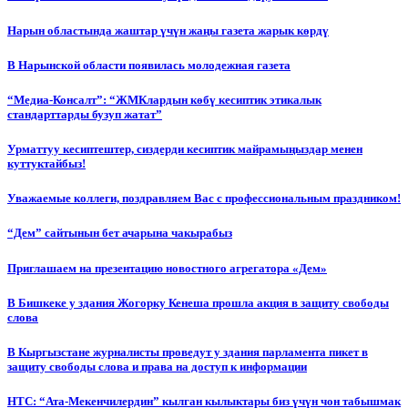
Нарын областында жаштар үчүн жаңы газета жарык көрдү
В Нарынской области появилась молодежная газета
“Медиа-Консалт”: “ЖМКлардын көбү кесиптик этикалык
стандарттарды бузуп жатат”
Урматтуу кесиптештер, сиздерди кесиптик майрамыңыздар менен
куттуктайбыз!
Уважаемые коллеги, поздравляем Вас с профессиональным праздником!
“Дем” сайтынын бет ачарына чакырабыз
Приглашаем на презентацию новостного агрегатора «Дем»
В Бишкеке у здания Жогорку Кенеша прошла акция в защиту свободы
слова
В Кыргызстане журналисты проведут у здания парламента пикет в
защиту свободы слова и права на доступ к информации
НТС: “Ата-Мекенчилердин” кылган кылыктары биз үчүн чон табышмак