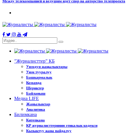
Между телекомпанией и ведущим идет спор на авторство телепроекта
”Журналисттер” КБ
Уюмдун жаңылыктары
Уюм тууралуу
Башкармалык
Команда
Шериктер
Байланыш
Медиа LIFE
Жанылыктар
Аналитика
Билимкана
Китепкана
КР журналисттеринин этикалык кодекси
Кызыктуу жана пайдалуу