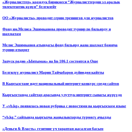
«Журналисттер» коомдук бирикмеси “Журналисттердин эл аралык
тилектештик күнүн” белгилейт
ОО «Журналисты» проводит серию тренингов для журналистов
Фонд им.Мелиса Эшимканова проводит турнир по бильярду и
шахматам
Мелис Эшимканов атындагы фонд бильярд жана шахмат боюнча
турнир өткөрөт
Запуск радио «Ынтымак» на fm 106.1 состоится в Оше
Белгилүү журналист Марип Тайчабаров дүйнөдөн кайтты
В Кыргызстане идет национальный интернет-конкурс среди сайтов
Кыргызстанда сайттар арасында улуттук-интернет сынагы жүрүүдө
У «vb.kg» появилась новая рубрика с новостями на кыргызском языке
“vb.kg.” сайтында кыргызча жаңылыктарды түрмөгү ачылды
«Деньги & Власть» гезитине үч тараптан жасалган басым