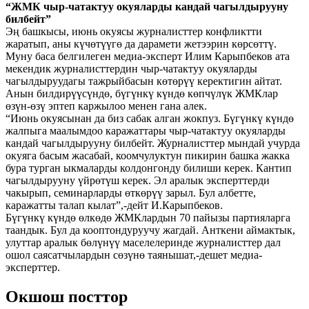
“ЖМК чыр-чатактуу окуяларды кандай чагылдырууну
билбейт”
Эң башкысы, июнь окуясы журналисттер конфликтти
жаратып, аны күчөтүүгө да дарамети жетээрин көрсөттү.
Муну баса белгилеген медиа-эксперт Илим Карыпбеков ата
мекендик журналисттердин чыр-чатактуу окуяларды
чагылдыруудагы тажрыйбасын көтөрүү керектигин айтат.
Анын билдирүүсүндө, бүгүнкү күндө көпчүлүк ЖМКлар
өзүн-өзү эптеп каржылоо менен гана алек.
“Июнь окуясынан да биз сабак алган жокпуз. Бүгүнкү күндө
жалпыга маалымдоо каражаттары чыр-чатактуу окуяларды
кандай чагылдырууну билбейт. Журналисттер мындай учурда
окуяга басым жасабай, коомчулуктун пикирин башка жакка
бура турган ыкмаларды колдонгонду билиши керек. Кантип
чагылдырууну үйрөтүш керек. Эл аралык эксперттерди
чакырып, семинарларды өткөрүү зарыл. Бул албетте,
каражатты талап кылат”,-дейт И.Карыпбеков.
Бүгүнкү күндө өлкөдө ЖМКлардын 70 пайызы партияларга
таандык. Бул да кооптондуруучу жагдай. Анткени аймактык,
улуттар аралык бөлүнүү маселелеринде журналисттер дал
ошол саясатчылардын сөзүнө таянышат,-дешет медиа-
эксперттер.
Окшош посттор