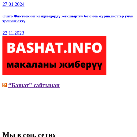
27.01.2024
Ошто Фактчекинг көндүмдөрдү жакшыртуу боюнча журналисттер үчүн
тренинг өттү
22.11.2023
“Башат” сайтынан
Мы в соц. сетях