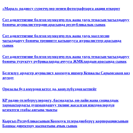
«Марал» радиосу сүрөтчүлөр менен фотографтарга акция өткөрөт
Сот адилеттигине болгон мүмкүнчүлүк жана укук темасын чагылдыруу
боюнча журналисттердин арасында республикалык сынак
Сот адилеттигине болгон мүмкүнчүлүк жана укук маселесин
чагылдыруу боюнча тренингге катышууга журналисттер арасында
сынак
Сот адилеттигине болгон мүмкүнчүлүк жана укук темасын чагылдыруу
боюнча туруктуу рубрикаларды ачууга ЖМКлардын арасында сынак
Белгилүү ардагер журналист, коомдук ишмер Кенжалы Сарымсаков көз
жумду
Орозалы бул өмүрдөн кетсе да, көңүлүбүздөн кетпейт
КР радио-телеберүүлөрдөгү, басмадагы, он-лайн жана социалдык
тармактардагы душмандашуу тилине жасалган изилдөөлөрдүн
кезектеги этабы аягына чыкты
Кыргыз Республикасынын Коомдук телерадиоберүү корпорациясынын
Башкы директору кызматына ачык сынак