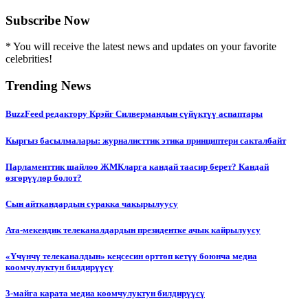
Subscribe Now
* You will receive the latest news and updates on your favorite
celebrities!
Trending News
BuzzFeed редактору Крэйг Силвермандын сүйүктүү аспаптары
Кыргыз басылмалары: журналисттик этика принциптери сакталбайт
Парламенттик шайлоо ЖМКларга кандай таасир берет? Кандай
өзгөрүүлөр болот?
Сын айткандардын суракка чакырылуусу
Ата-мекендик телеканалдардын президентке ачык кайрылуусу
«Үчүнчү телеканалдын» кеңсесин өрттөп кетүү боюнча медиа
коомчулуктун билдирүүсү
3-майга карата медиа коомчулуктун билдирүүсү