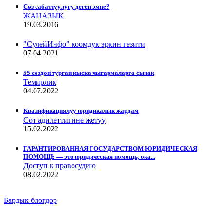
Сѳз сабаттуулугу деген эмне?
ЖАНАЗЫК
19.03.2016
"СулейИнфо" коомдук эркин гезити
07.04.2021
55 сөздөн турган кыска чыгармаларга сынак
Темирлик
04.07.2022
Квалификациялуу юридикалык жардам
Сот адилеттигине жетүү
15.02.2022
ГАРАНТИРОВАННАЯ ГОСУДАРСТВОМ ЮРИДИЧЕСКАЯ
ПОМОЩЬ — это юридическая помощь, ока...
Доступ к правосудию
08.02.2022
Бардык блогдор