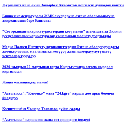
Журналист жана акын Зайырбек Ажыматов мезгилсиз дүйнөдөн кайтты
Бишкек комендатурасы ЖМК өкүлдөрүнө өзгөчө абал мөөнөтүнө
аккредитация бере баштады
“Сөз эркиндиги карикатуристтердин көзү менен” аталыштагы Экинчи
республикалык карикатуралар сынагынын мөөнөтү узартылды
Медиа Полиси Институту журналисттердин Өзгөчө абал учурундагы
жоопкерчилиги, маалыматка жетүүсү жана ишмердүүлүгүндөгү
чектөөлөр тууралуу
2020-жылдын 22-мартынан тарта Кыргызстанда өзгөчө кырдаал
киргизилди
Жаңы жылыңыздар менен!
“Азаттыкка”, “Клоопко” жана “24.kgге” каршы доо арыз боюнча
билдирүү
Кесиптешибиз Чынара Токонова дүйнө салды
“Азаттыкка” каршы иш жана сөз эркиндиги (видео)