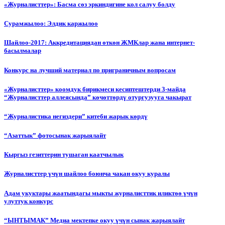
«Журналисттер»: Басма сөз эркиндигине кол салуу болду
Сурамжылоо: Элдик каржылоо
Шайлоо-2017: Аккредитациядан өткөн ЖМКлар жана интернет-
басылмалар
Конкурс на лучший материал по приграничным вопросам
«Журналисттер» коомдук бирикмеси кесиптештерди 3-майда
“Журналисттер аллеясында” көчөттөрдү отургузууга чакырат
“Журналистика негиздери” китеби жарык көрдү
“Азаттык” фотосынак жарыялайт
Кыргыз гезиттерин тушаган каатчылык
Журналисттер үчүн шайлоо боюнча чакан окуу куралы
Адам укуктары жаатындагы мыкты журналисттик иликтөө үчүн
улуттук конкурс
“ЫНТЫМАК” Медиа мектепке окуу үчүн сынак жарыялайт