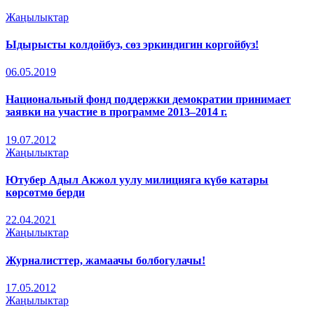
Жаңылыктар
Ыдырысты колдойбуз, сөз эркиндигин коргойбуз!
06.05.2019
Национальный фонд поддержки демократии принимает
заявки на участие в программе 2013–2014 г.
19.07.2012
Жаңылыктар
Ютубер Адыл Акжол уулу милицияга күбө катары
көрсөтмө берди
22.04.2021
Жаңылыктар
Журналисттер, жамаачы болбогулачы!
17.05.2012
Жаңылыктар