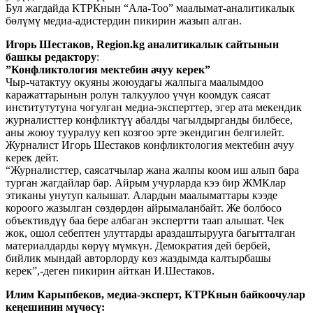
Бул жагдайда КТРКнын “Ала-Тоо” маалымат-аналитикалык
бөлүмү медиа-адистердин пикирин жазып алган.
Игорь Шестаков, Region.kg аналитикалык сайтынын
башкы редактору
:
”Конфликтология мектебин ачуу керек”
Чыр-чатактуу окуяны жоюудагы жалпыга маалымдоо
каражаттарынын ролун талкуулоо үчүн коомдук саясат
институтутуна чогулган медиа-эксперттер, эгер ата мекендик
журналисттер конфликтүү абалды чагылдырганды билбесе,
аны жоюу тууралуу кеп козгоо эрте экендигин белгилейт.
Журналист Игорь Шестаков конфликтология мектебин ачуу
керек дейт.
“Журналисттер, саясатчылар жана жалпы коом иш алып бара
турган жагдайлар бар. Айрым учурларда кээ бир ЖМКлар
этиканы унутуп калышат. Алардын маалыматтары кээде
короого жазылган сөздөрдөн айрымаланбайт. Же болбосо
объективдүү баа бере албаган экспертти таап алышат. Чек
жок, ошол себептен улуттарды араздаштырууга багытталган
материалдарды көрүү мүмкүн. Демократия дей бербей,
бийлик мындай авторлорду көз жаздымда калтырбашы
керек”,-деген пикирин айткан И.Шестаков.
Илим Карыпбеков, медиа-эксперт, КТРКнын байкоочулар
кеңешинин мүчөсү: