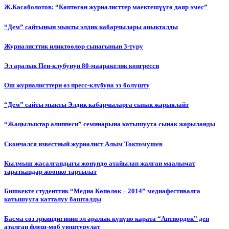
Ж.Касаболотов: “Көптөгөн журналисттер маектешүүгө даяр эмес”
“Дем” сайтынын мыкты элдик кабарчылары аныкталды
Журналисттик иликтөөлөр сынагынын 3-туру
Эл аралык Пен-клубунун 80-мааракелик конгресси
Ош журналисттери өз пресс-клубуна ээ болушту
“Дем” сайты мыкты Элдик кабарчыларга сынак жарыялайт
“Жаңылыктар алиппеси” семинарына катышууга сынак жарыланды
Cкончался известный журналист Алым Токтомушев
Кылмыш жасалгандыгы жөнүндө атайылап жалган маалымат
тараткандар жоопко тартылат
Бишкекте студенттик “Медиа Көпөлөк – 2014” медиафестивалга
катышууга катталуу башталды
Басма сөз эркиндигинин эл аралык күнүнө карата “Антиөрдөк” деп
аталган флеш-моб уюштурулат