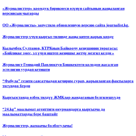
«Журналисттер» коомдук бирикмеси өзүнүн сайтынын жаңыланган
версиясын чыгарды
ОО «Журналисты» запустило обновленную версию сайта journalist.kg.
Журналисттер үчүн кыргыз тилинде жаңы китеп жарык көрдү
Кылычбек Султанов, КТРКнын Байкоочу кеңешинин төрагасы:
«Бийликке эмес, эл үчүн иштеп жеңишке жетчү мезгил келди »
Журналист Геннадий Павлюктун Бишкектеги колодон жасалган
эстелигин уурдап кетишти
“Фабула” гезити саясатчыдан кечирим сурап, жарыяланган фактыларга
төгүндөө берди
Кыргызстанда өзбек тилдүү ЖМКлар жандаганын белгилешүүдө
“24.kg” маалымат агенттиги окурмандарга кыргызча да
маалыматтарды бере баштайт
Журналисттер, жамаачы болбогулачы!