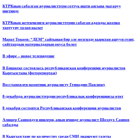
КТРКнын сабалган журналисттери соттук ишти аягына чыгаруу
ниетинде
КТРКнын жетекчилиги журналисттерин сабаган адамды жоопко
тартууну талап кылат
Марат Токоев: “ДЕМ” сайтынан бир эле мезгилде кырктан ашуун гезит,
сайттардын материалдарын окуса болот
В эфире – новое телевидение
В Бишкеке состоялась республиканская конференция журналистов
Кыргызстана (фоторепортаж)
Восстановлен памятник журналисту Геннадию Павлюку
8-декабрда журналисттердин республикалык конференциясы өтөт
8 декабря состоится Республиканская конференция журналистов
Алишер Саиповдун инилери, анын ичинде журналист Шохрух Саипов
сабалды
В Кыргызстане по количеству среди СМИ лидируют газеты