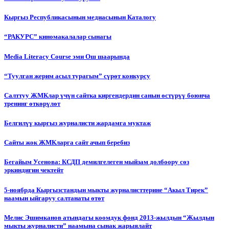
Кыргыз Республикасынын медиасынын Каталогу
“РАКУРС” киномакалалар сынагы
Media Literacy Сourse эми Ош шаарында
“Туулган жерим асыл турагым” сүрөт конкурсу
Салттуу ЖМКлар үчүн сайтка киргендердин санын өстүрүү боюнча
тренинг өткөрүлөт
Белгилүү кыргыз журналисти жардамга муктаж
Сайты жок ЖМКларга сайт ачып беребиз
Бегайым Усенова: КСДП демилгелеген мыйзам долбоору сөз
эркиндигин чектейт
5-ноябрда Кыргызстандын мыкты журналисттерине “Акыл Тирек”
наамын ыйгаруу салтанаты өтөт
Мелис Эшимканов атындагы коомдук фонд 2013-жылдын “Жылдын
мыкты журналисти” наамына сынак жарыялайт