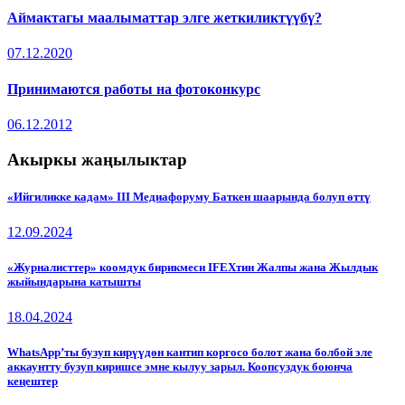
Аймактагы маалыматтар элге жеткиликтүүбү?
07.12.2020
Принимаются работы на фотоконкурс
06.12.2012
Акыркы жаңылыктар
«Ийгиликке кадам» III Медиафоруму Баткен шаарында болуп өттү
12.09.2024
«Журналисттер» коомдук бирикмеси IFEXтин Жалпы жана Жылдык
жыйындарына катышты
18.04.2024
WhatsApp’ты бузуп кирүүдөн кантип коргосо болот жана болбой эле
аккаунтту бузуп киришсе эмне кылуу зарыл. Коопсуздук боюнча
кеңештер