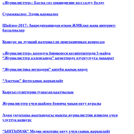
«Журналисттер»: Басма сөз эркиндигине кол салуу болду
Сурамжылоо: Элдик каржылоо
Шайлоо-2017: Аккредитациядан өткөн ЖМКлар жана интернет-
басылмалар
Конкурс на лучший материал по приграничным вопросам
«Журналисттер» коомдук бирикмеси кесиптештерди 3-майда
“Журналисттер аллеясында” көчөттөрдү отургузууга чакырат
“Журналистика негиздери” китеби жарык көрдү
“Азаттык” фотосынак жарыялайт
Кыргыз гезиттерин тушаган каатчылык
Журналисттер үчүн шайлоо боюнча чакан окуу куралы
Адам укуктары жаатындагы мыкты журналисттик иликтөө үчүн
улуттук конкурс
“ЫНТЫМАК” Медиа мектепке окуу үчүн сынак жарыялайт