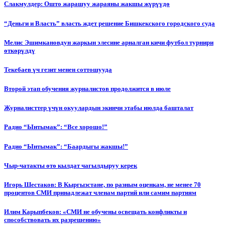
Слакмулдер: Ошто жарашуу жараяны жакшы жүрүүдө
“Деньги и Власть” власть ждет решение Бишкекского городского суда
Мелис Эшимкановдун жаркын элесине арналган кичи футбол турнири
өткөрүлдү
Текебаев үч гезит менен соттошууда
Второй этап обучения журналистов продолжится в июле
Журналисттер үчүн окуулардын экинчи этабы июлда башталат
Радио “Ынтымак”: “Все хорошо!”
Радио “Ынтымак”: “Баардыгы жакшы!”
Чыр-чатакты өтө кылдат чагылдыруу керек
Игорь Шестаков: В Кыргызстане, по разным оценкам, не менее 70
процентов СМИ принадлежат членам партий или самим партиям
Илим Карыпбеков: «СМИ не обучены освещать конфликты и
способствовать их разрешению»