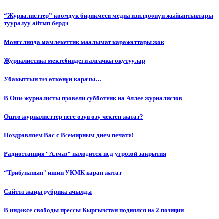
“Журналисттер” коомдук бирикмеси медиа изилдөөнүн жыйынтыктары
тууралуу айтып берди
Монголияда мамлекеттик маалымат каражаттары жок
Журналистика мектебиндеги алгачкы окутуулар
Убакыттын тез өткөнүн карачы…
В Оше журналисты провели субботник на Аллее журналистов
Ошто журналисттер неге өзүн өзү чектеп жатат?
Поздравляем Вас с Всемирным днем печати!
Радиостанция “Алмаз” находится под угрозой закрытия
“Трибунанын” ишин УКМК карап жатат
Сайтта жаңы рубрика ачылды
В индексе свободы прессы Кыргызстан поднялся на 2 позиции