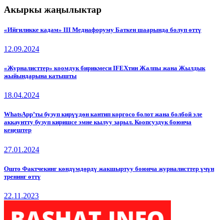
Акыркы жаңылыктар
«Ийгиликке кадам» III Медиафоруму Баткен шаарында болуп өттү
12.09.2024
«Журналисттер» коомдук бирикмеси IFEXтин Жалпы жана Жылдык
жыйындарына катышты
18.04.2024
WhatsApp’ты бузуп кирүүдөн кантип коргосо болот жана болбой эле
аккаунтту бузуп киришсе эмне кылуу зарыл. Коопсуздук боюнча
кеңештер
27.01.2024
Ошто Фактчекинг көндүмдөрдү жакшыртуу боюнча журналисттер үчүн
тренинг өттү
22.11.2023