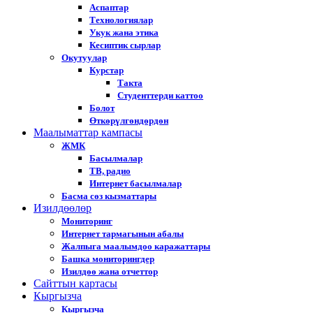
Аспаптар
Технологиялар
Укук жана этика
Кесиптик сырлар
Окутуулар
Курстар
Такта
Студенттерди каттоо
Болот
Өткөрүлгөндөрдөн
Маалыматтар кампасы
ЖМК
Басылмалар
ТВ, радио
Интернет басылмалар
Басма сөз кызматтары
Изилдөөлөр
Мониторинг
Интернет тармагынын абалы
Жалпыга маалымдоо каражаттары
Башка мониторингдер
Изилдөө жана отчеттор
Cайттын картасы
Кыргызча
Кыргызча