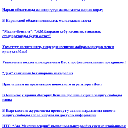
Нарын областында жаштар үчүн жаңы газета жарык көрдү
В Нарынской области появилась молодежная газета
“Медиа-Консалт”: “ЖМКлардын көбү кесиптик этикалык
стандарттарды бузуп жатат”
Урматтуу кесиптештер, сиздерди кесиптик майрамыңыздар менен
куттуктайбыз!
Уважаемые коллеги, поздравляем Вас с профессиональным праздником!
“Дем” сайтынын бет ачарына чакырабыз
Приглашаем на презентацию новостного агрегатора «Дем»
В Бишкеке у здания Жогорку Кенеша прошла акция в защиту свободы
слова
В Кыргызстане журналисты проведут у здания парламента пикет в
защиту свободы слова и права на доступ к информации
НТС: “Ата-Мекенчилердин” кылган кылыктары биз үчүн чон табышмак