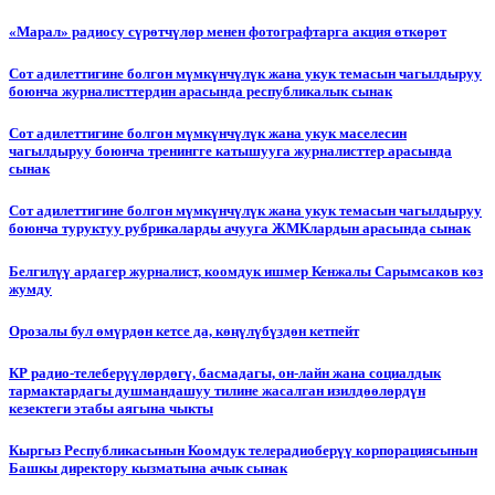
«Марал» радиосу сүрөтчүлөр менен фотографтарга акция өткөрөт
Сот адилеттигине болгон мүмкүнчүлүк жана укук темасын чагылдыруу
боюнча журналисттердин арасында республикалык сынак
Сот адилеттигине болгон мүмкүнчүлүк жана укук маселесин
чагылдыруу боюнча тренингге катышууга журналисттер арасында
сынак
Сот адилеттигине болгон мүмкүнчүлүк жана укук темасын чагылдыруу
боюнча туруктуу рубрикаларды ачууга ЖМКлардын арасында сынак
Белгилүү ардагер журналист, коомдук ишмер Кенжалы Сарымсаков көз
жумду
Орозалы бул өмүрдөн кетсе да, көңүлүбүздөн кетпейт
КР радио-телеберүүлөрдөгү, басмадагы, он-лайн жана социалдык
тармактардагы душмандашуу тилине жасалган изилдөөлөрдүн
кезектеги этабы аягына чыкты
Кыргыз Республикасынын Коомдук телерадиоберүү корпорациясынын
Башкы директору кызматына ачык сынак