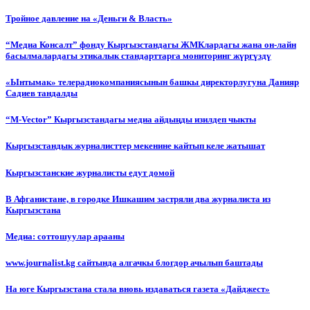
Тройное давление на «Деньги & Власть»
“Медиа Консалт” фонду Кыргызстандагы ЖМКлардагы жана он-лайн
басылмалардагы этикалык стандарттарга мониторинг жүргүздү
«Ынтымак» телерадиокомпаниясынын башкы директорлугуна Данияр
Садиев тандалды
“М-Vector” Кыргызстандагы медиа айдыңды изилдеп чыкты
Кыргызстандык журналисттер мекенине кайтып келе жатышат
Кыргызстанские журналисты едут домой
В Афганистане, в городке Ишкашим застряли два журналиста из
Кыргызстана
Медиа: соттошуулар арааны
www.journalist.kg сайтында алгачкы блогдор ачылып баштады
На юге Кыргызстана стала вновь издаваться газета «Дайджест»