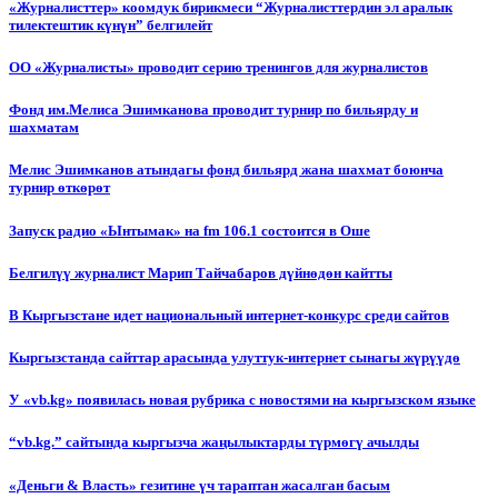
«Журналисттер» коомдук бирикмеси “Журналисттердин эл аралык
тилектештик күнүн” белгилейт
ОО «Журналисты» проводит серию тренингов для журналистов
Фонд им.Мелиса Эшимканова проводит турнир по бильярду и
шахматам
Мелис Эшимканов атындагы фонд бильярд жана шахмат боюнча
турнир өткөрөт
Запуск радио «Ынтымак» на fm 106.1 состоится в Оше
Белгилүү журналист Марип Тайчабаров дүйнөдөн кайтты
В Кыргызстане идет национальный интернет-конкурс среди сайтов
Кыргызстанда сайттар арасында улуттук-интернет сынагы жүрүүдө
У «vb.kg» появилась новая рубрика с новостями на кыргызском языке
“vb.kg.” сайтында кыргызча жаңылыктарды түрмөгү ачылды
«Деньги & Власть» гезитине үч тараптан жасалган басым