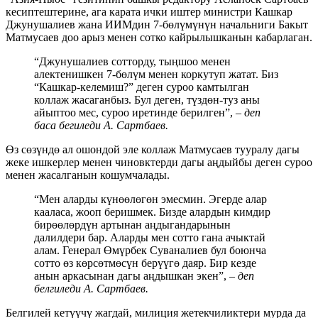
кесиптештерине, ага карата ички иштер министри Кашкар
Джунушалиев жана ИИМдин 7-бөлүмүнүн начальниги Бакыт
Матмусаев доо арыз менен сотко кайрылышканын кабарлаган.
“Джунушалиев сотторду, тыңшоо менен
алектенишкен 7-бөлүм менен коркутуп жатат. Биз
“Кашкар-келемиш?” деген суроо камтылган
коллаж жасаганбыз. Бул деген, түздөн-туз аны
айыптоо мес, суроо иретинде берилген”,
– деп
баса бегиледи А. Сартбаев.
Өз сөзүндө ал ошондой эле коллаж Матмусаев тууралу дагы
жеке ишкерлер менен чиновктерди дагы аңдыйбы деген суроо
менен жасалганын кошумчалады.
“Мен аларды күнөөлөгөн эмесмин. Эгерде алар
кааласа, жооп беришмек. Бизде алардын кимдир
бирөөлөрдүн артынан аңдыгандарынын
далилдери бар. Аларды мен сотто гана ачыктай
алам. Генерал Өмүрбек Суваналиев бул боюнча
сотто өз көрсөтмөсүн берүүгө даяр. Бир кезде
анын аркасынан дагы аңдышкан экен”, –
деп
белгиледи А. Сартбаев.
Белгилей кетүүчү жагдай, милиция жетекчиликтери мурда да