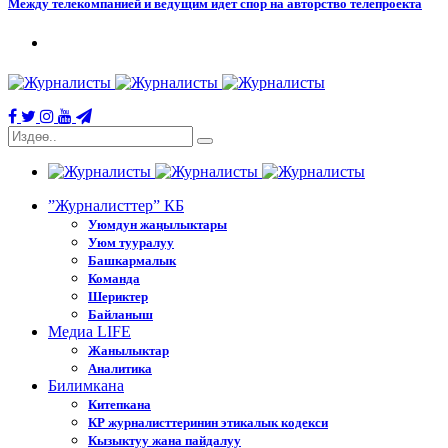
Между телекомпанией и ведущим идет спор на авторство телепроекта
”Журналисттер” КБ
Уюмдун жаңылыктары
Уюм тууралуу
Башкармалык
Команда
Шериктер
Байланыш
Медиа LIFE
Жанылыктар
Аналитика
Билимкана
Китепкана
КР журналисттеринин этикалык кодекси
Кызыктуу жана пайдалуу