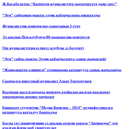
Ж.Касаболотов: “Көптөгөн журналисттер маектешүүгө даяр эмес”
“Дем” сайтынын мыкты элдик кабарчылары аныкталды
Журналисттик иликтөөлөр сынагынын 3-туру
Эл аралык Пен-клубунун 80-мааракелик конгресси
Ош журналисттери өз пресс-клубуна ээ болушту
“Дем” сайты мыкты Элдик кабарчыларга сынак жарыялайт
“Жаңылыктар алиппеси” семинарына катышууга сынак жарыланды
Cкончался известный журналист Алым Токтомушев
Кылмыш жасалгандыгы жөнүндө атайылап жалган маалымат
тараткандар жоопко тартылат
Бишкекте студенттик “Медиа Көпөлөк – 2014” медиафестивалга
катышууга катталуу башталды
Басма сөз эркиндигинин эл аралык күнүнө карата “Антиөрдөк” деп
аталган флеш-моб уюштурулат