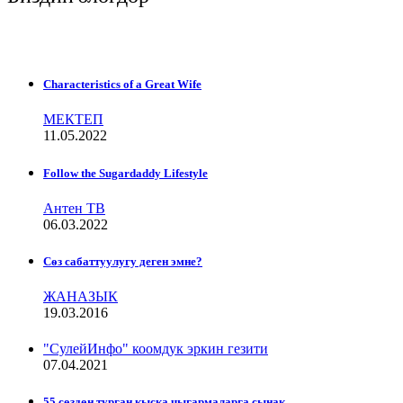
Characteristics of a Great Wife
МЕКТЕП
11.05.2022
Follow the Sugardaddy Lifestyle
Антен ТВ
06.03.2022
Сѳз сабаттуулугу деген эмне?
ЖАНАЗЫК
19.03.2016
"СулейИнфо" коомдук эркин гезити
07.04.2021
55 сөздөн турган кыска чыгармаларга сынак