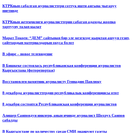
КТРКнын сабалган журналисттери соттук ишти аягына чыгаруу
ниетинде
КТРКнын жетекчилиги журналисттерин сабаган адамды жоопко
тартууну талап кылат
Марат Токоев: “ДЕМ” сайтынан бир эле мезгилде кырктан ашуун гезит,
сайттардын материалдарын окуса болот
В эфире – новое телевидение
В Бишкеке состоялась республиканская конференция журналистов
Кыргызстана (фоторепортаж)
Восстановлен памятник журналисту Геннадию Павлюку
8-декабрда журналисттердин республикалык конференциясы өтөт
8 декабря состоится Республиканская конференция журналистов
Алишер Саиповдун инилери, анын ичинде журналист Шохрух Саипов
сабалды
В Кыргызстане по количеству среди СМИ лидируют газеты