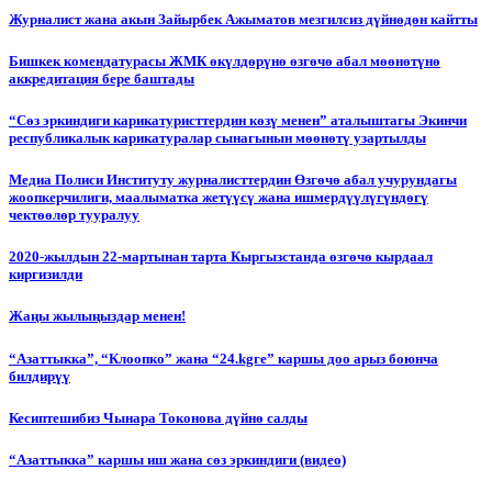
Журналист жана акын Зайырбек Ажыматов мезгилсиз дүйнөдөн кайтты
Бишкек комендатурасы ЖМК өкүлдөрүнө өзгөчө абал мөөнөтүнө
аккредитация бере баштады
“Сөз эркиндиги карикатуристтердин көзү менен” аталыштагы Экинчи
республикалык карикатуралар сынагынын мөөнөтү узартылды
Медиа Полиси Институту журналисттердин Өзгөчө абал учурундагы
жоопкерчилиги, маалыматка жетүүсү жана ишмердүүлүгүндөгү
чектөөлөр тууралуу
2020-жылдын 22-мартынан тарта Кыргызстанда өзгөчө кырдаал
киргизилди
Жаңы жылыңыздар менен!
“Азаттыкка”, “Клоопко” жана “24.kgге” каршы доо арыз боюнча
билдирүү
Кесиптешибиз Чынара Токонова дүйнө салды
“Азаттыкка” каршы иш жана сөз эркиндиги (видео)