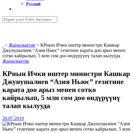
Русский
>
Жаңылыктар
>
КРнын Ички иштер министри Кашкар
Джунушалиев “Азия Ньюс” гезитине карата доо арыз менен
сотко кайрылып, 5 млн сом доо өндүрүүнү талап кылууда
Жаңылыктар
КРнын Ички иштер министри Кашкар
Джунушалиев “Азия Ньюс” гезитине
карата доо арыз менен сотко
кайрылып, 5 млн сом доо өндүрүүнү
талап кылууда
20.07.2019