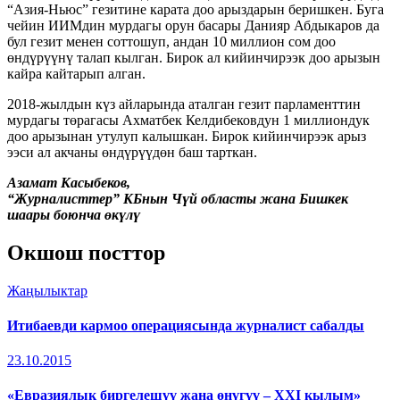
“Азия-Ньюс” гезитине карата доо арыздарын беришкен. Буга
чейин ИИМдин мурдагы орун басары Данияр Абдыкаров да
бул гезит менен соттошуп, андан 10 миллион сом доо
өндүрүүнү талап кылган. Бирок ал кийинчирээк доо арызын
кайра кайтарып алган.
2018-жылдын күз айларында аталган гезит парламенттин
мурдагы төрагасы Ахматбек Келдибековдун 1 миллиондук
доо арызынан утулуп калышкан. Бирок кийинчирээк арыз
ээси ал акчаны өндүрүүдөн баш тарткан.
Азамат Касыбеков,
“Журналисттер” КБнын Чүй областы жана Бишкек
шаары боюнча өкүлү
Окшош посттор
Жаңылыктар
Итибаевди кармоо операциясында журналист сабалды
23.10.2015
«Евразиялык биргелешүү жана өнүгүү – XXI кылым»