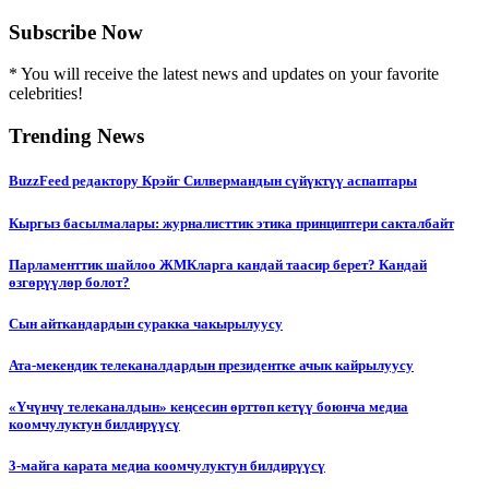
Subscribe Now
* You will receive the latest news and updates on your favorite
celebrities!
Trending News
BuzzFeed редактору Крэйг Силвермандын сүйүктүү аспаптары
Кыргыз басылмалары: журналисттик этика принциптери сакталбайт
Парламенттик шайлоо ЖМКларга кандай таасир берет? Кандай
өзгөрүүлөр болот?
Сын айткандардын суракка чакырылуусу
Ата-мекендик телеканалдардын президентке ачык кайрылуусу
«Үчүнчү телеканалдын» кеңсесин өрттөп кетүү боюнча медиа
коомчулуктун билдирүүсү
3-майга карата медиа коомчулуктун билдирүүсү