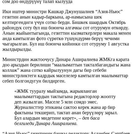
Ики иштер министри Кашкар Джунушалиев “Азия-Ньюс”
гезитин анын кадыр-баркына, ар-намысына шек
келтиргендиги үчүн сотко берди. Бишкек шаардык Октябрь
райондук соту бул иш боюнча алгачкы сот отурумун өткөрдү.
Анын жыйынтыгында, гезиттин кызматкерлери макала менен
анда камтылган фото сүрөткө түшүндүрмө берүү чечими
чыгарылган. Бул иш боюнча кийинки сот отуруму 1 августка
жылдырылды.
Министрдин жактоочусу Динара Аширалиева ЖМКга карата
доо арыздын берилиши “маалыматтын такталбагандыгы жана
коллаж” жана сотко кайрылуунун дагы бир себеби
министрликтеги кадрдык маселелер камтылган маалыматтар
себеп болгондугун билдирген.
«ЖМК тууралу мыйзамда, жарыяланган
маалыматтардын тактыгына редакторлор жоопту
деп жазылган. Маселе 5 млн сомдо эмес.
Журналисттер этиканы сактоо керек жана ар бир
фактыны текшерип, тактап анан берүүлөрү зарыл.
Бул алардын мидетине кирет»
,
– деп баса
белгиледи Динара Аширалиева.
“Азия-Ньюс” гезитинин башкы редактору Асланбек Сартбаев