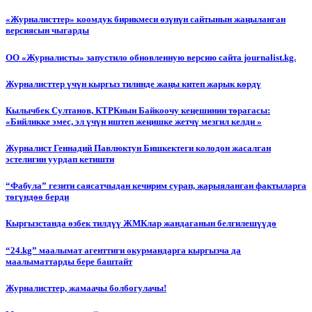
«Журналисттер» коомдук бирикмеси өзүнүн сайтынын жаңыланган
версиясын чыгарды
ОО «Журналисты» запустило обновленную версию сайта journalist.kg.
Журналисттер үчүн кыргыз тилинде жаңы китеп жарык көрдү
Кылычбек Султанов, КТРКнын Байкоочу кеңешинин төрагасы:
«Бийликке эмес, эл үчүн иштеп жеңишке жетчү мезгил келди »
Журналист Геннадий Павлюктун Бишкектеги колодон жасалган
эстелигин уурдап кетишти
“Фабула” гезити саясатчыдан кечирим сурап, жарыяланган фактыларга
төгүндөө берди
Кыргызстанда өзбек тилдүү ЖМКлар жандаганын белгилешүүдө
“24.kg” маалымат агенттиги окурмандарга кыргызча да
маалыматтарды бере баштайт
Журналисттер, жамаачы болбогулачы!