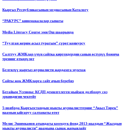
Кыргыз Республикасынын медиасынын Каталогу
“РАКУРС” киномакалалар сынагы
Media Literacy Сourse эми Ош шаарында
“Туулган жерим асыл турагым” сүрөт конкурсу
Салттуу ЖМКлар үчүн сайтка киргендердин санын өстүрүү боюнча
тренинг өткөрүлөт
Белгилүү кыргыз журналисти жардамга муктаж
Сайты жок ЖМКларга сайт ачып беребиз
Бегайым Усенова: КСДП демилгелеген мыйзам долбоору сөз
эркиндигин чектейт
5-ноябрда Кыргызстандын мыкты журналисттерине “Акыл Тирек”
наамын ыйгаруу салтанаты өтөт
Мелис Эшимканов атындагы коомдук фонд 2013-жылдын “Жылдын
мыкты журналисти” наамына сынак жарыялайт