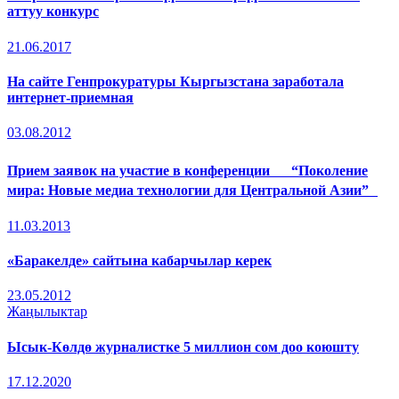
аттуу конкурс
21.06.2017
На сайте Генпрокуратуры Кыргызстана заработала
интернет-приемная
03.08.2012
Прием заявок на участие в конференции “Поколение
мира: Новые медиа технологии для Центральной Азии”
11.03.2013
«Баракелде» сайтына кабарчылар керек
23.05.2012
Жаңылыктар
Ысык-Көлдө журналистке 5 миллион сом доо коюшту
17.12.2020