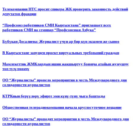
Телекомпания НТС просит спикера ЖК проверить законность действий
депутатов фракции
“Профсоюз работников СМИ Кыргызстана” приглашает всех
работников СМИ на семинар “Профсоюзная Азбука”
Бүбүкан Досалиева: Журналист үчүн ар бир күн экзамен же сыноо
В Кыргызстане запущен проект виртуальных требований граждан
Мамлекеттик ЖМКлардын ишин жакшыртуу боюнча атайын жумушчу
топ түзүлмөкчү
ОО “Журналисты” провело мероприятия в честь Международного дня
солидарности журналистов
КТРКнын берүүлөрү эфирге эми күнү-түнү чыга баштады
Общественная телерадиокомпания начала круглосуточное вещание
ОО “Журналисты” проводит мероприятия в честь Международного дня
солидарности журналистов