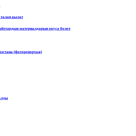
е
 талап кылат
сайттардын материалдарын окуса болот
зстана (фоторепортаж)
алды