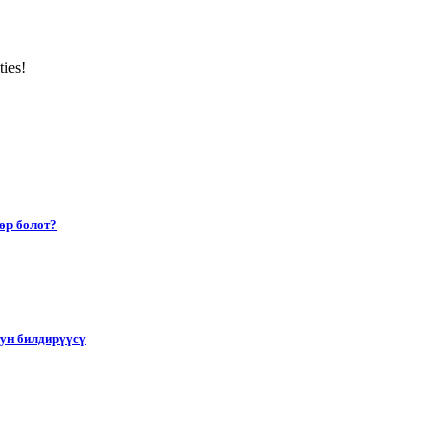
ties!
өр болот?
тун билдирүүсү