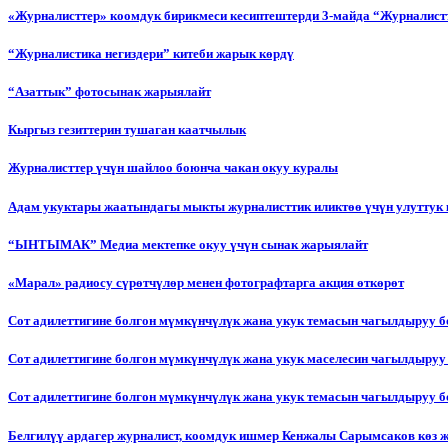
«Журналисттер» коомдук бирикмеси кесиптештерди 3-майда “Журналистт
“Журналистика негиздери” китеби жарык көрдү
“Азаттык” фотосынак жарыялайт
Кыргыз гезиттерин тушаган каатчылык
Журналисттер үчүн шайлоо боюнча чакан окуу куралы
Адам укуктары жаатындагы мыкты журналисттик иликтөө үчүн улуттук 
“ЫНТЫМАК” Медиа мектепке окуу үчүн сынак жарыялайт
«Марал» радиосу сүрөтчүлөр менен фотографтарга акция өткөрөт
Сот адилеттигине болгон мүмкүнчүлүк жана укук темасын чагылдыруу 
Сот адилеттигине болгон мүмкүнчүлүк жана укук маселесин чагылдыруу
Сот адилеттигине болгон мүмкүнчүлүк жана укук темасын чагылдыруу
Белгилүү ардагер журналист, коомдук ишмер Кенжалы Сарымсаков көз 