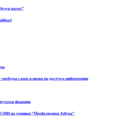
бузуп жатат”
айбыз!
ова
 свободы слова и права на доступ к информации
епутатов фракции
 СМИ на семинар “Профсоюзная Азбука”