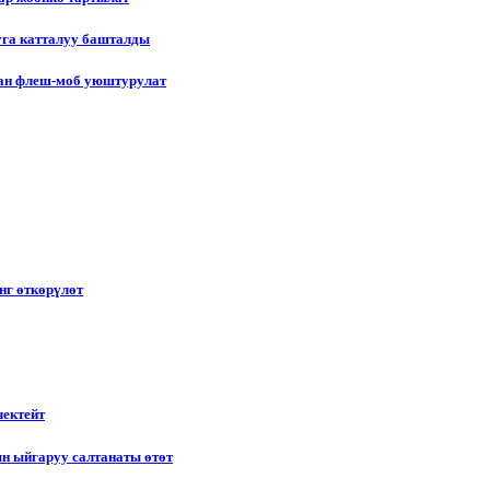
уга катталуу башталды
лган флеш-моб уюштурулат
нг өткөрүлөт
чектейт
н ыйгаруу салтанаты өтөт