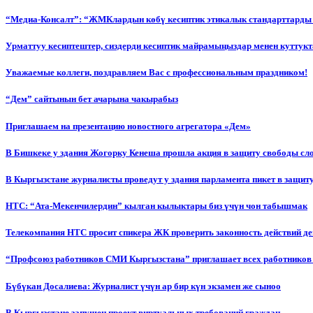
“Медиа-Консалт”: “ЖМКлардын көбү кесиптик этикалык стандарттарды 
Урматтуу кесиптештер, сиздерди кесиптик майрамыңыздар менен куттукт
Уважаемые коллеги, поздравляем Вас с профессиональным праздником!
“Дем” сайтынын бет ачарына чакырабыз
Приглашаем на презентацию новостного агрегатора «Дем»
В Бишкеке у здания Жогорку Кенеша прошла акция в защиту свободы сл
В Кыргызстане журналисты проведут у здания парламента пикет в защиту
НТС: “Ата-Мекенчилердин” кылган кылыктары биз үчүн чон табышмак
Телекомпания НТС просит спикера ЖК проверить законность действий д
“Профсоюз работников СМИ Кыргызстана” приглашает всех работников
Бүбүкан Досалиева: Журналист үчүн ар бир күн экзамен же сыноо
В Кыргызстане запущен проект виртуальных требований граждан