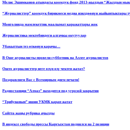
Мелис Эшимканов атындагы коомдук фонд 2013-жылдын “Жылдын мык
“Журналисттер” коомдук бирикмеси медиа изилдөөнүн жыйынтыктары т
Монголияда мамлекеттик маалымат каражаттары жок
Журналистика мектебиндеги алгачкы окутуулар
Убакыттын тез өткөнүн карачы…
В Оше журналисты провели субботник на Аллее журналистов
Ошто журналисттер неге өзүн өзү чектеп жатат?
Поздравляем Вас с Всемирным днем печати!
Радиостанция “Алмаз” находится под угрозой закрытия
“Трибунанын” ишин УКМК карап жатат
Сайтта жаңы рубрика ачылды
В индексе свободы прессы Кыргызстан поднялся на 2 позиции