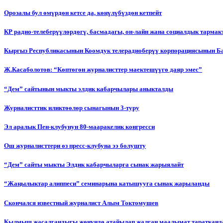
Орозалы бул өмүрдөн кетсе да, көңүлүбүздөн кетпейт
КР радио-телеберүүлөрдөгү, басмадагы, он-лайн жана социалдык тарма
Кыргыз Республикасынын Коомдук телерадиоберүү корпорациясынын Б
Ж.Касаболотов: “Көптөгөн журналисттер маектешүүгө даяр эмес”
“Дем” сайтынын мыкты элдик кабарчылары аныкталды
Журналисттик иликтөөлөр сынагынын 3-туру
Эл аралык Пен-клубунун 80-мааракелик конгресси
Ош журналисттери өз пресс-клубуна ээ болушту
“Дем” сайты мыкты Элдик кабарчыларга сынак жарыялайт
“Жаңылыктар алиппеси” семинарына катышууга сынак жарыланды
Cкончался известный журналист Алым Токтомушев
Кылмыш жасалгандыгы жөнүндө атайылап жалган маалымат таратканда