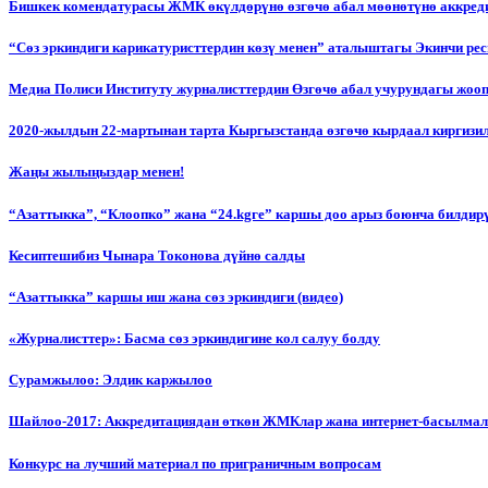
Бишкек комендатурасы ЖМК өкүлдөрүнө өзгөчө абал мөөнөтүнө аккред
“Сөз эркиндиги карикатуристтердин көзү менен” аталыштагы Экинчи р
Медиа Полиси Институту журналисттердин Өзгөчө абал учурундагы жоо
2020-жылдын 22-мартынан тарта Кыргызстанда өзгөчө кырдаал киргизи
Жаңы жылыңыздар менен!
“Азаттыкка”, “Клоопко” жана “24.kgге” каршы доо арыз боюнча билдир
Кесиптешибиз Чынара Токонова дүйнө салды
“Азаттыкка” каршы иш жана сөз эркиндиги (видео)
«Журналисттер»: Басма сөз эркиндигине кол салуу болду
Сурамжылоо: Элдик каржылоо
Шайлоо-2017: Аккредитациядан өткөн ЖМКлар жана интернет-басылма
Конкурс на лучший материал по приграничным вопросам