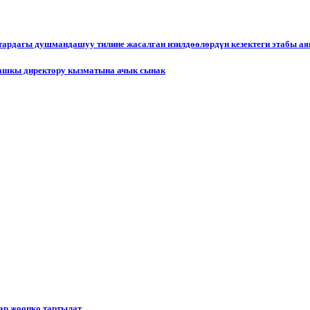
ктардагы душмандашуу тилине жасалган изилдөөлөрдүн кезектеги этабы а
ашкы директору кызматына ачык сынак
р жоопко тартылат