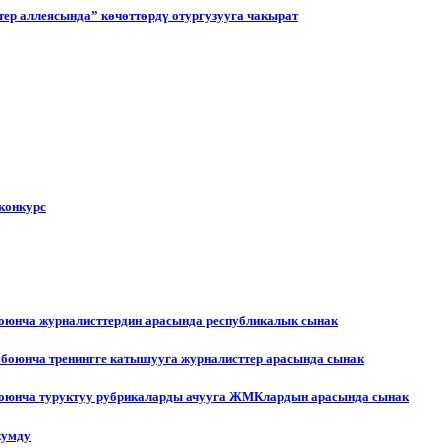
ер аллеясында” көчөттөрдү отургузууга чакырат
конкурс
боюнча журналисттердин арасында республикалык сынак
 боюнча тренингге катышууга журналисттер арасында сынак
 боюнча туруктуу рубрикаларды ачууга ЖМКлардын арасында сынак
жумду