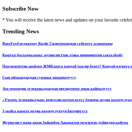
Subscribe Now
* You will receive the latest news and updates on your favorite celebri
Trending News
BuzzFeed редактору Крэйг Силвермандын сүйүктүү аспаптары
Кыргыз басылмалары: журналисттик этика принциптери сакталбайт
Парламенттик шайлоо ЖМКларга кандай таасир берет? Кандай өзгөрүүл
Сын айткандардын суракка чакырылуусу
Ата-мекендик телеканалдардын президентке ачык кайрылуусу
«Үчүнчү телеканалдын» кеңсесин өрттөп кетүү боюнча медиа коомчулук
3-майга карата медиа коомчулуктун билдирүүсү
Журналист жана акын Зайырбек Ажыматов мезгилсиз дүйнөдөн кайтты