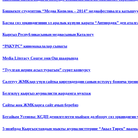
Бишкекте студенттик “Медиа Көпөлөк – 2014” медиафестивалга катышу
Басма сөз эркиндигинин эл аралык күнүнө карата “Антиөрдөк” деп ата
Кыргыз Республикасынын медиасынын Каталогу
“РАКУРС” киномакалалар сынагы
Media Literacy Сourse эми Ош шаарында
“Туулган жерим асыл турагым” сүрөт конкурсу
Салттуу ЖМКлар үчүн сайтка киргендердин санын өстүрүү боюнча трени
Белгилүү кыргыз журналисти жардамга муктаж
Сайты жок ЖМКларга сайт ачып беребиз
Бегайым Усенова: КСДП демилгелеген мыйзам долбоору сөз эркиндигин 
5-ноябрда Кыргызстандын мыкты журналисттерине “Акыл Тирек” наамы