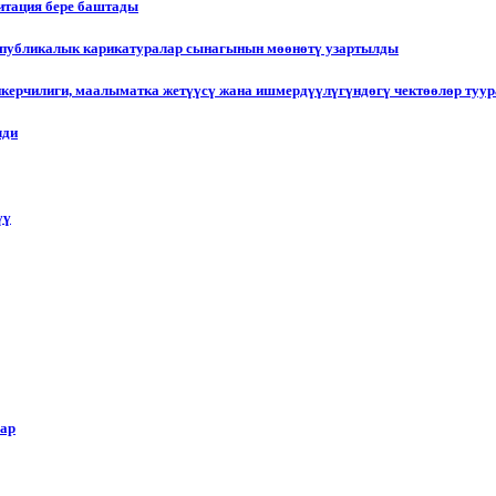
итация бере баштады
еспубликалык карикатуралар сынагынын мөөнөтү узартылды
пкерчилиги, маалыматка жетүүсү жана ишмердүүлүгүндөгү чектөөлөр туу
лди
үү
лар