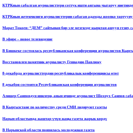
КТРКнын сабалган журналисттери соттук ишти аягына чыгаруу ниетинд
КТРКнын жетекчилиги журналисттерин сабаган адамды жоопко тартууну
Марат Токоев: “ДЕМ” сайтынан бир эле мезгилде кырктан ашуун гезит, 
В эфире – новое телевидение
В Бишкеке состоялась республиканская конференция журналистов Кыргы
Восстановлен памятник журналисту Геннадию Павлюку
8-декабрда журналисттердин республикалык конференциясы өтөт
8 декабря состоится Республиканская конференция журналистов
Алишер Саиповдун инилери, анын ичинде журналист Шохрух Саипов саб
В Кыргызстане по количеству среди СМИ лидируют газеты
Нарын областында жаштар үчүн жаңы газета жарык көрдү
В Нарынской области появилась молодежная газета