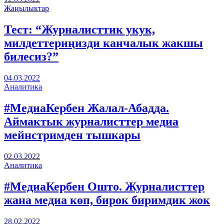
Жаңылыктар
Тест: “Журналисттик укук,
милдеттериңизди канчалык жакшы
билесиз?”
04.03.2022
Аналитика
#МедиаКербен Жалал-Абадда.
Аймактык журналисттер медиа
мейнстримден тышкары
02.03.2022
Аналитика
#МедиаКербен Ошто. Журналисттер
жана медиа көп, бирок биримдик жок
28.02.2022