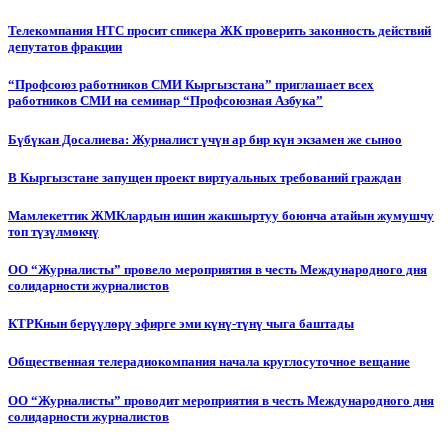
Телекомпания НТС просит спикера ЖК проверить законность действий
депутатов фракции
“Профсоюз работников СМИ Кыргызстана” приглашает всех
работников СМИ на семинар “Профсоюзная Азбука”
Бүбүкан Досалиева: Журналист үчүн ар бир күн экзамен же сыноо
В Кыргызстане запущен проект виртуальных требований граждан
Мамлекеттик ЖМКлардын ишин жакшыртуу боюнча атайын жумушчу
топ түзүлмөкчү
ОО “Журналисты” провело мероприятия в честь Международного дня
солидарности журналистов
КТРКнын берүүлөрү эфирге эми күнү-түнү чыга баштады
Общественная телерадиокомпания начала круглосуточное вещание
ОО “Журналисты” проводит мероприятия в честь Международного дня
солидарности журналистов