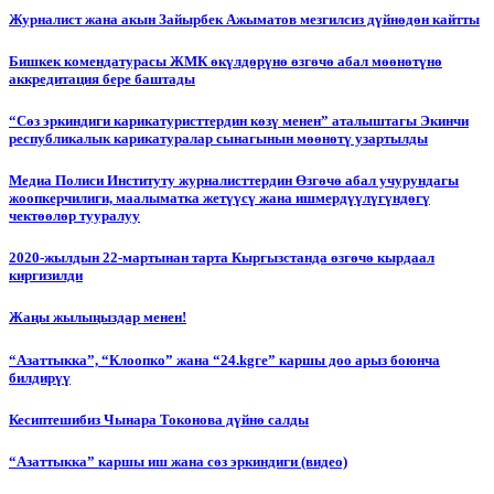
Журналист жана акын Зайырбек Ажыматов мезгилсиз дүйнөдөн кайтты
Бишкек комендатурасы ЖМК өкүлдөрүнө өзгөчө абал мөөнөтүнө
аккредитация бере баштады
“Сөз эркиндиги карикатуристтердин көзү менен” аталыштагы Экинчи
республикалык карикатуралар сынагынын мөөнөтү узартылды
Медиа Полиси Институту журналисттердин Өзгөчө абал учурундагы
жоопкерчилиги, маалыматка жетүүсү жана ишмердүүлүгүндөгү
чектөөлөр тууралуу
2020-жылдын 22-мартынан тарта Кыргызстанда өзгөчө кырдаал
киргизилди
Жаңы жылыңыздар менен!
“Азаттыкка”, “Клоопко” жана “24.kgге” каршы доо арыз боюнча
билдирүү
Кесиптешибиз Чынара Токонова дүйнө салды
“Азаттыкка” каршы иш жана сөз эркиндиги (видео)