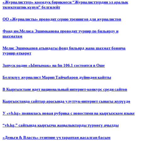
«Журналисттер» коомдук бирикмеси “Журналисттердин эл аралык
тилектештик күнүн” белгилейт
ОО «Журналисты» проводит серию тренингов для журналистов
Фонд им.Мелиса Эшимканова проводит турнир по бильярду и
шахматам
Мелис Эшимканов атындагы фонд бильярд жана шахмат боюнча
турнир өткөрөт
Запуск радио «Ынтымак» на fm 106.1 состоится в Оше
Белгилүү журналист Марип Тайчабаров дүйнөдөн кайтты
В Кыргызстане идет национальный интернет-конкурс среди сайтов
Кыргызстанда сайттар арасында улуттук-интернет сынагы жүрүүдө
У «vb.kg» появилась новая рубрика с новостями на кыргызском языке
“vb.kg.” сайтында кыргызча жаңылыктарды түрмөгү ачылды
«Деньги & Власть» гезитине үч тараптан жасалган басым