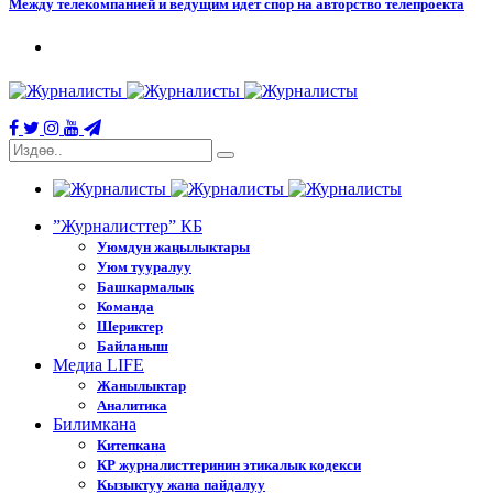
Между телекомпанией и ведущим идет спор на авторство телепроекта
”Журналисттер” КБ
Уюмдун жаңылыктары
Уюм тууралуу
Башкармалык
Команда
Шериктер
Байланыш
Медиа LIFE
Жанылыктар
Аналитика
Билимкана
Китепкана
КР журналисттеринин этикалык кодекси
Кызыктуу жана пайдалуу