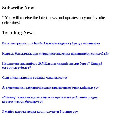
Subscribe Now
* You will receive the latest news and updates on your favorite
celebrities!
Trending News
BuzzFeed редактору Крэйг Силвермандын сүйүктүү аспаптары
Кыргыз басылмалары: журналисттик этика принциптери сакталбайт
Парламенттик шайлоо ЖМКларга кандай таасир берет? Кандай
өзгөрүүлөр болот?
Сын айткандардын суракка чакырылуусу
Ата-мекендик телеканалдардын президентке ачык кайрылуусу
«Үчүнчү телеканалдын» кеңсесин өрттөп кетүү боюнча медиа
коомчулуктун билдирүүсү
3-майга карата медиа коомчулуктун билдирүүсү