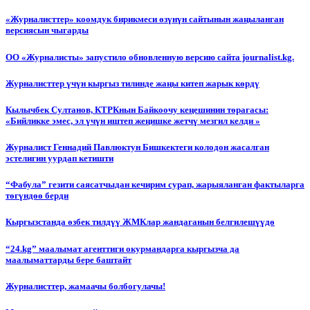
«Журналисттер» коомдук бирикмеси өзүнүн сайтынын жаңыланган
версиясын чыгарды
ОО «Журналисты» запустило обновленную версию сайта journalist.kg.
Журналисттер үчүн кыргыз тилинде жаңы китеп жарык көрдү
Кылычбек Султанов, КТРКнын Байкоочу кеңешинин төрагасы:
«Бийликке эмес, эл үчүн иштеп жеңишке жетчү мезгил келди »
Журналист Геннадий Павлюктун Бишкектеги колодон жасалган
эстелигин уурдап кетишти
“Фабула” гезити саясатчыдан кечирим сурап, жарыяланган фактыларга
төгүндөө берди
Кыргызстанда өзбек тилдүү ЖМКлар жандаганын белгилешүүдө
“24.kg” маалымат агенттиги окурмандарга кыргызча да
маалыматтарды бере баштайт
Журналисттер, жамаачы болбогулачы!