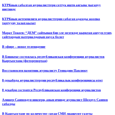
КТРКнын сабалган журналисттери соттук ишти аягына чыгаруу
ниетинде
КТРКнын жетекчилиги журналисттерин сабаган адамды жоопко
тартууну талап кылат
Марат Токоев: “ДЕМ” сайтынан бир эле мезгилде кырктан ашуун гезит,
сайттардын материалдарын окуса болот
В эфире – новое телевидение
В Бишкеке состоялась республиканская конференция журналистов
Кыргызстана (фоторепортаж)
Восстановлен памятник журналисту Геннадию Павлюку
8-декабрда журналисттердин республикалык конференциясы өтөт
8 декабря состоится Республиканская конференция журналистов
Алишер Саиповдун инилери, анын ичинде журналист Шохрух Саипов
сабалды
В Кыргызстане по количеству среди СМИ лидируют газеты