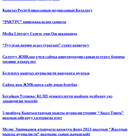
Кыргыз Республикасынын медиасынын Каталогу
“РАКУРС” киномакалалар сынагы
Media Literacy Сourse эми Ош шаарында
“Туулган жерим асыл турагым” сүрөт конкурсу
Салттуу ЖМКлар үчүн сайтка киргендердин санын өстүрүү боюнча
тренинг өткөрүлөт
Белгилүү кыргыз журналисти жардамга муктаж
Сайты жок ЖМКларга сайт ачып беребиз
Бегайым Усенова: КСДП демилгелеген мыйзам долбоору сөз
эркиндигин чектейт
5-ноябрда Кыргызстандын мыкты журналисттерине “Акыл Тирек”
наамын ыйгаруу салтанаты өтөт
Мелис Эшимканов атындагы коомдук фонд 2013-жылдын “Жылдын
мыкты журналисти” наамына сынак жарыялайт