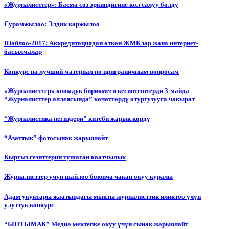
«Журналисттер»: Басма сөз эркиндигине кол салуу болду
Сурамжылоо: Элдик каржылоо
Шайлоо-2017: Аккредитациядан өткөн ЖМКлар жана интернет-
басылмалар
Конкурс на лучший материал по приграничным вопросам
«Журналисттер» коомдук бирикмеси кесиптештерди 3-майда
“Журналисттер аллеясында” көчөттөрдү отургузууга чакырат
“Журналистика негиздери” китеби жарык көрдү
“Азаттык” фотосынак жарыялайт
Кыргыз гезиттерин тушаган каатчылык
Журналисттер үчүн шайлоо боюнча чакан окуу куралы
Адам укуктары жаатындагы мыкты журналисттик иликтөө үчүн
улуттук конкурс
“ЫНТЫМАК” Медиа мектепке окуу үчүн сынак жарыялайт