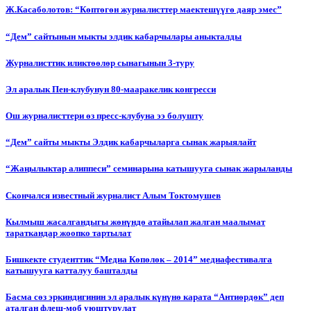
Ж.Касаболотов: “Көптөгөн журналисттер маектешүүгө даяр эмес”
“Дем” сайтынын мыкты элдик кабарчылары аныкталды
Журналисттик иликтөөлөр сынагынын 3-туру
Эл аралык Пен-клубунун 80-мааракелик конгресси
Ош журналисттери өз пресс-клубуна ээ болушту
“Дем” сайты мыкты Элдик кабарчыларга сынак жарыялайт
“Жаңылыктар алиппеси” семинарына катышууга сынак жарыланды
Cкончался известный журналист Алым Токтомушев
Кылмыш жасалгандыгы жөнүндө атайылап жалган маалымат
тараткандар жоопко тартылат
Бишкекте студенттик “Медиа Көпөлөк – 2014” медиафестивалга
катышууга катталуу башталды
Басма сөз эркиндигинин эл аралык күнүнө карата “Антиөрдөк” деп
аталган флеш-моб уюштурулат