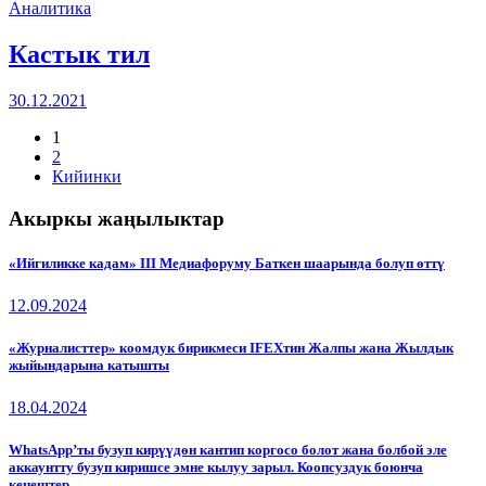
Аналитика
Кастык тил
30.12.2021
1
2
Кийинки
Акыркы жаңылыктар
«Ийгиликке кадам» III Медиафоруму Баткен шаарында болуп өттү
12.09.2024
«Журналисттер» коомдук бирикмеси IFEXтин Жалпы жана Жылдык
жыйындарына катышты
18.04.2024
WhatsApp’ты бузуп кирүүдөн кантип коргосо болот жана болбой эле
аккаунтту бузуп киришсе эмне кылуу зарыл. Коопсуздук боюнча
кеңештер