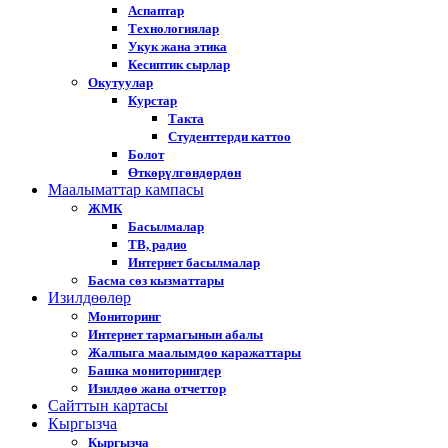
Аспаптар
Технологиялар
Укук жана этика
Кесиптик сырлар
Окутуулар
Курстар
Такта
Студенттерди каттоо
Болот
Өткөрүлгөндөрдөн
Маалыматтар кампасы
ЖМК
Басылмалар
ТВ, радио
Интернет басылмалар
Басма сөз кызматтары
Изилдөөлөр
Мониторинг
Интернет тармагынын абалы
Жалпыга маалымдоо каражаттары
Башка мониторингдер
Изилдөө жана отчеттор
Cайттын картасы
Кыргызча
Кыргызча