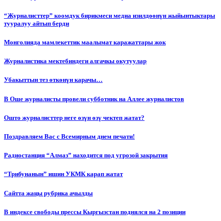
“Журналисттер” коомдук бирикмеси медиа изилдөөнүн жыйынтыктары
тууралуу айтып берди
Монголияда мамлекеттик маалымат каражаттары жок
Журналистика мектебиндеги алгачкы окутуулар
Убакыттын тез өткөнүн карачы…
В Оше журналисты провели субботник на Аллее журналистов
Ошто журналисттер неге өзүн өзү чектеп жатат?
Поздравляем Вас с Всемирным днем печати!
Радиостанция “Алмаз” находится под угрозой закрытия
“Трибунанын” ишин УКМК карап жатат
Сайтта жаңы рубрика ачылды
В индексе свободы прессы Кыргызстан поднялся на 2 позиции