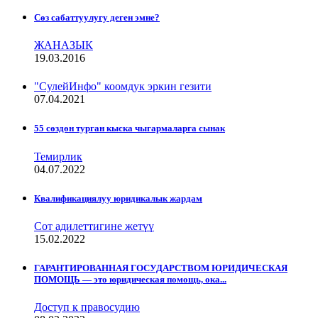
Сѳз сабаттуулугу деген эмне?
ЖАНАЗЫК
19.03.2016
"СулейИнфо" коомдук эркин гезити
07.04.2021
55 сөздөн турган кыска чыгармаларга сынак
Темирлик
04.07.2022
Квалификациялуу юридикалык жардам
Сот адилеттигине жетүү
15.02.2022
ГАРАНТИРОВАННАЯ ГОСУДАРСТВОМ ЮРИДИЧЕСКАЯ
ПОМОЩЬ — это юридическая помощь, ока...
Доступ к правосудию