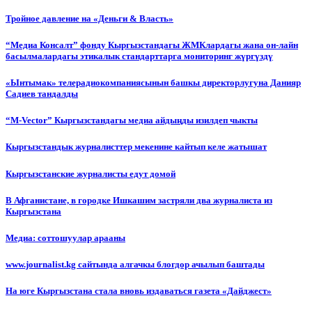
Тройное давление на «Деньги & Власть»
“Медиа Консалт” фонду Кыргызстандагы ЖМКлардагы жана он-лайн
басылмалардагы этикалык стандарттарга мониторинг жүргүздү
«Ынтымак» телерадиокомпаниясынын башкы директорлугуна Данияр
Садиев тандалды
“М-Vector” Кыргызстандагы медиа айдыңды изилдеп чыкты
Кыргызстандык журналисттер мекенине кайтып келе жатышат
Кыргызстанские журналисты едут домой
В Афганистане, в городке Ишкашим застряли два журналиста из
Кыргызстана
Медиа: соттошуулар арааны
www.journalist.kg сайтында алгачкы блогдор ачылып баштады
На юге Кыргызстана стала вновь издаваться газета «Дайджест»