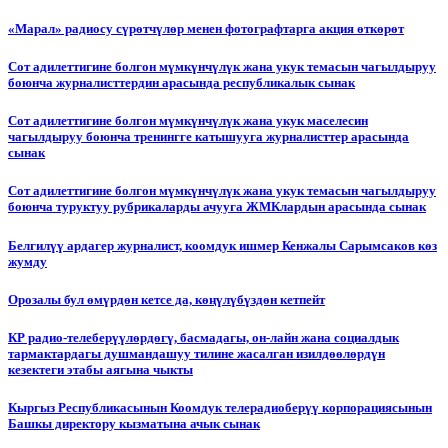
«Марал» радиосу сүрөтчүлөр менен фотографтарга акция өткөрөт
Сот адилеттигине болгон мүмкүнчүлүк жана укук темасын чагылдыруу
боюнча журналисттердин арасында республикалык сынак
Сот адилеттигине болгон мүмкүнчүлүк жана укук маселесин
чагылдыруу боюнча тренингге катышууга журналисттер арасында
сынак
Сот адилеттигине болгон мүмкүнчүлүк жана укук темасын чагылдыруу
боюнча туруктуу рубрикаларды ачууга ЖМКлардын арасында сынак
Белгилүү ардагер журналист, коомдук ишмер Кенжалы Сарымсаков көз
жумду
Орозалы бул өмүрдөн кетсе да, көңүлүбүздөн кетпейт
КР радио-телеберүүлөрдөгү, басмадагы, он-лайн жана социалдык
тармактардагы душмандашуу тилине жасалган изилдөөлөрдүн
кезектеги этабы аягына чыкты
Кыргыз Республикасынын Коомдук телерадиоберүү корпорациясынын
Башкы директору кызматына ачык сынак