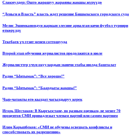
Слакмулдер: Ошто жарашуу жараяны жакшы жүрүүдө
“Деньги и Власть” власть ждет решение Бишкекского городского суда
Мелис Эшимкановдун жаркын элесине арналган кичи футбол турнири
өткөрүлдү
Текебаев үч гезит менен соттошууда
Второй этап обучения журналистов продолжится в июле
Журналисттер үчүн окуулардын экинчи этабы июлда башталат
Радио “Ынтымак”: “Все хорошо!”
Радио “Ынтымак”: “Баардыгы жакшы!”
Чыр-чатакты өтө кылдат чагылдыруу керек
Игорь Шестаков: В Кыргызстане, по разным оценкам, не менее 70
процентов СМИ принадлежат членам партий или самим партиям
Илим Карыпбеков: «СМИ не обучены освещать конфликты и
способствовать их разрешению»