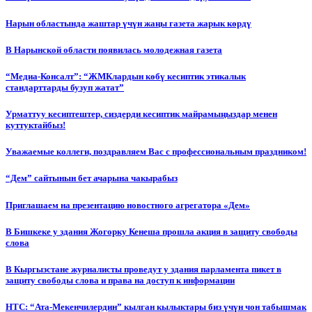
Нарын областында жаштар үчүн жаңы газета жарык көрдү
В Нарынской области появилась молодежная газета
“Медиа-Консалт”: “ЖМКлардын көбү кесиптик этикалык
стандарттарды бузуп жатат”
Урматтуу кесиптештер, сиздерди кесиптик майрамыңыздар менен
куттуктайбыз!
Уважаемые коллеги, поздравляем Вас с профессиональным праздником!
“Дем” сайтынын бет ачарына чакырабыз
Приглашаем на презентацию новостного агрегатора «Дем»
В Бишкеке у здания Жогорку Кенеша прошла акция в защиту свободы
слова
В Кыргызстане журналисты проведут у здания парламента пикет в
защиту свободы слова и права на доступ к информации
НТС: “Ата-Мекенчилердин” кылган кылыктары биз үчүн чон табышмак