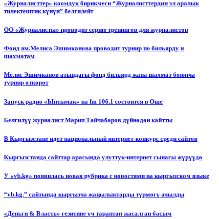
«Журналисттер» коомдук бирикмеси “Журналисттердин эл аралык
тилектештик күнүн” белгилейт
ОО «Журналисты» проводит серию тренингов для журналистов
Фонд им.Мелиса Эшимканова проводит турнир по бильярду и
шахматам
Мелис Эшимканов атындагы фонд бильярд жана шахмат боюнча
турнир өткөрөт
Запуск радио «Ынтымак» на fm 106.1 состоится в Оше
Белгилүү журналист Марип Тайчабаров дүйнөдөн кайтты
В Кыргызстане идет национальный интернет-конкурс среди сайтов
Кыргызстанда сайттар арасында улуттук-интернет сынагы жүрүүдө
У «vb.kg» появилась новая рубрика с новостями на кыргызском языке
“vb.kg.” сайтында кыргызча жаңылыктарды түрмөгү ачылды
«Деньги & Власть» гезитине үч тараптан жасалган басым