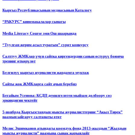
Кыргыз Республикасынын медиасынын Каталогу
“РАКУРС” киномакалалар сынагы
Media Literacy Сourse эми Ош шаарында
“Туулган жерим асыл турагым” сүрөт конкурсу
Салттуу ЖМКлар үчүн сайтка киргендердин санын өстүрүү боюнча
тренинг өткөрүлөт
Белгилүү кыргыз журналисти жардамга муктаж
Сайты жок ЖМКларга сайт ачып беребиз
Бегайым Усенова: КСДП демилгелеген мыйзам долбоору сөз
эркиндигин чектейт
5-ноябрда Кыргызстандын мыкты журналисттерине “Акыл Тирек”
наамын ыйгаруу салтанаты өтөт
Мелис Эшимканов атындагы коомдук фонд 2013-жылдын “Жылдын
мыкты журналисти” наамына сынак жарыялайт