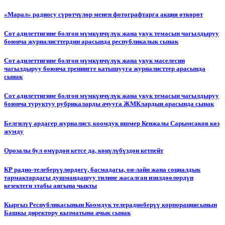
«Марал» радиосу сүрөтчүлөр менен фотографтарга акция өткөрөт
Сот адилеттигине болгон мүмкүнчүлүк жана укук темасын чагылдыруу
боюнча журналисттердин арасында республикалык сынак
Сот адилеттигине болгон мүмкүнчүлүк жана укук маселесин
чагылдыруу боюнча тренингге катышууга журналисттер арасында
сынак
Сот адилеттигине болгон мүмкүнчүлүк жана укук темасын чагылдыруу
боюнча туруктуу рубрикаларды ачууга ЖМКлардын арасында сынак
Белгилүү ардагер журналист, коомдук ишмер Кенжалы Сарымсаков көз
жумду
Орозалы бул өмүрдөн кетсе да, көңүлүбүздөн кетпейт
КР радио-телеберүүлөрдөгү, басмадагы, он-лайн жана социалдык
тармактардагы душмандашуу тилине жасалган изилдөөлөрдүн
кезектеги этабы аягына чыкты
Кыргыз Республикасынын Коомдук телерадиоберүү корпорациясынын
Башкы директору кызматына ачык сынак