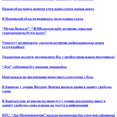
Нарын областында жаштар үчүн жаңы газета жарык көрдү
В Нарынской области появилась молодежная газета
“Медиа-Консалт”: “ЖМКлардын көбү кесиптик этикалык
стандарттарды бузуп жатат”
Урматтуу кесиптештер, сиздерди кесиптик майрамыңыздар менен
куттуктайбыз!
Уважаемые коллеги, поздравляем Вас с профессиональным праздником!
“Дем” сайтынын бет ачарына чакырабыз
Приглашаем на презентацию новостного агрегатора «Дем»
В Бишкеке у здания Жогорку Кенеша прошла акция в защиту свободы
слова
В Кыргызстане журналисты проведут у здания парламента пикет в
защиту свободы слова и права на доступ к информации
НТС: “Ата-Мекенчилердин” кылган кылыктары биз үчүн чон табышмак