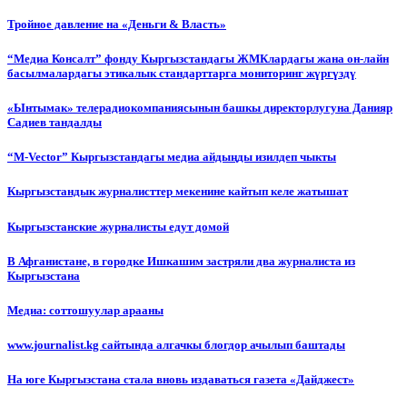
Тройное давление на «Деньги & Власть»
“Медиа Консалт” фонду Кыргызстандагы ЖМКлардагы жана он-лайн
басылмалардагы этикалык стандарттарга мониторинг жүргүздү
«Ынтымак» телерадиокомпаниясынын башкы директорлугуна Данияр
Садиев тандалды
“М-Vector” Кыргызстандагы медиа айдыңды изилдеп чыкты
Кыргызстандык журналисттер мекенине кайтып келе жатышат
Кыргызстанские журналисты едут домой
В Афганистане, в городке Ишкашим застряли два журналиста из
Кыргызстана
Медиа: соттошуулар арааны
www.journalist.kg сайтында алгачкы блогдор ачылып баштады
На юге Кыргызстана стала вновь издаваться газета «Дайджест»