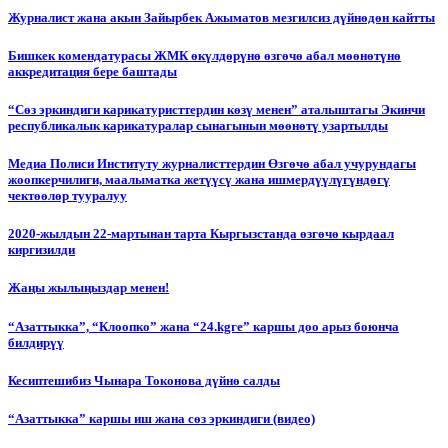
Журналист жана акын Зайырбек Ажыматов мезгилсиз дүйнөдөн кайтты
Бишкек комендатурасы ЖМК өкүлдөрүнө өзгөчө абал мөөнөтүнө
аккредитация бере баштады
“Сөз эркиндиги карикатуристтердин көзү менен” аталыштагы Экинчи
республикалык карикатуралар сынагынын мөөнөтү узартылды
Медиа Полиси Институту журналисттердин Өзгөчө абал учурундагы
жоопкерчилиги, маалыматка жетүүсү жана ишмердүүлүгүндөгү
чектөөлөр тууралуу
2020-жылдын 22-мартынан тарта Кыргызстанда өзгөчө кырдаал
киргизилди
Жаңы жылыңыздар менен!
“Азаттыкка”, “Клоопко” жана “24.kgге” каршы доо арыз боюнча
билдирүү
Кесиптешибиз Чынара Токонова дүйнө салды
“Азаттыкка” каршы иш жана сөз эркиндиги (видео)