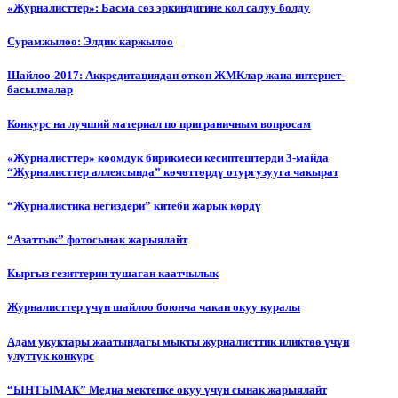
«Журналисттер»: Басма сөз эркиндигине кол салуу болду
Сурамжылоо: Элдик каржылоо
Шайлоо-2017: Аккредитациядан өткөн ЖМКлар жана интернет-
басылмалар
Конкурс на лучший материал по приграничным вопросам
«Журналисттер» коомдук бирикмеси кесиптештерди 3-майда
“Журналисттер аллеясында” көчөттөрдү отургузууга чакырат
“Журналистика негиздери” китеби жарык көрдү
“Азаттык” фотосынак жарыялайт
Кыргыз гезиттерин тушаган каатчылык
Журналисттер үчүн шайлоо боюнча чакан окуу куралы
Адам укуктары жаатындагы мыкты журналисттик иликтөө үчүн
улуттук конкурс
“ЫНТЫМАК” Медиа мектепке окуу үчүн сынак жарыялайт