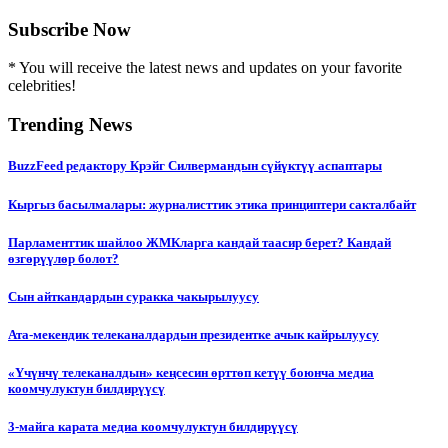
Subscribe Now
* You will receive the latest news and updates on your favorite
celebrities!
Trending News
BuzzFeed редактору Крэйг Силвермандын сүйүктүү аспаптары
Кыргыз басылмалары: журналисттик этика принциптери сакталбайт
Парламенттик шайлоо ЖМКларга кандай таасир берет? Кандай
өзгөрүүлөр болот?
Сын айткандардын суракка чакырылуусу
Ата-мекендик телеканалдардын президентке ачык кайрылуусу
«Үчүнчү телеканалдын» кеңсесин өрттөп кетүү боюнча медиа
коомчулуктун билдирүүсү
3-майга карата медиа коомчулуктун билдирүүсү