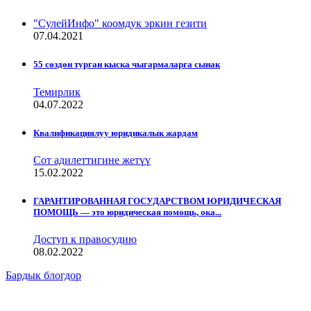
"СулейИнфо" коомдук эркин гезити
07.04.2021
55 сөздөн турган кыска чыгармаларга сынак
Темирлик
04.07.2022
Квалификациялуу юридикалык жардам
Сот адилеттигине жетүү
15.02.2022
ГАРАНТИРОВАННАЯ ГОСУДАРСТВОМ ЮРИДИЧЕСКАЯ
ПОМОЩЬ — это юридическая помощь, ока...
Доступ к правосудию
08.02.2022
Бардык блогдор