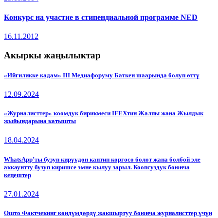
Конкурс на участие в стипендиальной программе NED
16.11.2012
Акыркы жаңылыктар
«Ийгиликке кадам» III Медиафоруму Баткен шаарында болуп өттү
12.09.2024
«Журналисттер» коомдук бирикмеси IFEXтин Жалпы жана Жылдык
жыйындарына катышты
18.04.2024
WhatsApp’ты бузуп кирүүдөн кантип коргосо болот жана болбой эле
аккаунтту бузуп киришсе эмне кылуу зарыл. Коопсуздук боюнча
кеңештер
27.01.2024
Ошто Фактчекинг көндүмдөрдү жакшыртуу боюнча журналисттер үчүн