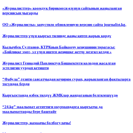
«Журналисттер» коомдук бирикмеси өзүнүн сайтынын жаңыланган
версиясын чыгарды
ОО «Журналисты» запустило обновленную версию сайта journalist.kg.
Журналисттер үчүн кыргыз тилинде жаңы китеп жарык көрдү
Кылычбек Султанов, КТРКнын Байкоочу кеңешинин төрагасы:
«Бийликке эмес, эл үчүн иштеп жеңишке жетчү мезгил келди »
Журналист Геннадий Павлюктун Бишкектеги колодон жасалган
эстелигин уурдап кетишти
“Фабула” гезити саясатчыдан кечирим сурап, жарыяланган фактыларга
төгүндөө берди
Кыргызстанда өзбек тилдүү ЖМКлар жандаганын белгилешүүдө
“24.kg” маалымат агенттиги окурмандарга кыргызча да
маалыматтарды бере баштайт
Журналисттер, жамаачы болбогулачы!