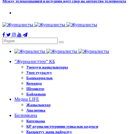
Между телекомпанией и ведущим идет спор на авторство телепроекта
”Журналисттер” КБ
Уюмдун жаңылыктары
Уюм тууралуу
Башкармалык
Команда
Шериктер
Байланыш
Медиа LIFE
Жанылыктар
Аналитика
Билимкана
Китепкана
КР журналисттеринин этикалык кодекси
Кызыктуу жана пайдалуу