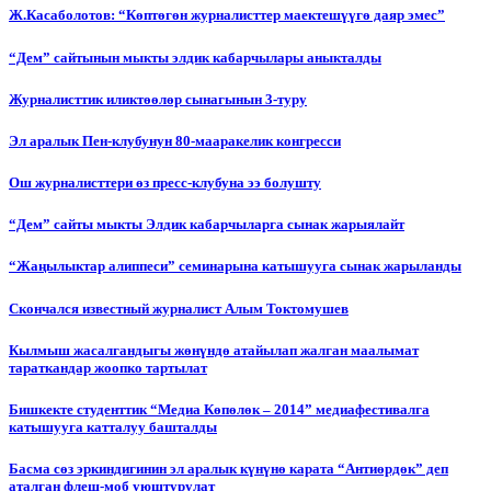
Ж.Касаболотов: “Көптөгөн журналисттер маектешүүгө даяр эмес”
“Дем” сайтынын мыкты элдик кабарчылары аныкталды
Журналисттик иликтөөлөр сынагынын 3-туру
Эл аралык Пен-клубунун 80-мааракелик конгресси
Ош журналисттери өз пресс-клубуна ээ болушту
“Дем” сайты мыкты Элдик кабарчыларга сынак жарыялайт
“Жаңылыктар алиппеси” семинарына катышууга сынак жарыланды
Cкончался известный журналист Алым Токтомушев
Кылмыш жасалгандыгы жөнүндө атайылап жалган маалымат
тараткандар жоопко тартылат
Бишкекте студенттик “Медиа Көпөлөк – 2014” медиафестивалга
катышууга катталуу башталды
Басма сөз эркиндигинин эл аралык күнүнө карата “Антиөрдөк” деп
аталган флеш-моб уюштурулат