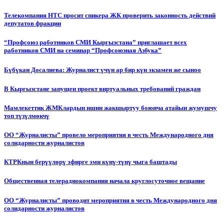
Телекомпания НТС просит спикера ЖК проверить законность действий
депутатов фракции
“Профсоюз работников СМИ Кыргызстана” приглашает всех
работников СМИ на семинар “Профсоюзная Азбука”
Бүбүкан Досалиева: Журналист үчүн ар бир күн экзамен же сыноо
В Кыргызстане запущен проект виртуальных требований граждан
Мамлекеттик ЖМКлардын ишин жакшыртуу боюнча атайын жумушчу
топ түзүлмөкчү
ОО “Журналисты” провело мероприятия в честь Международного дня
солидарности журналистов
КТРКнын берүүлөрү эфирге эми күнү-түнү чыга баштады
Общественная телерадиокомпания начала круглосуточное вещание
ОО “Журналисты” проводит мероприятия в честь Международного дня
солидарности журналистов