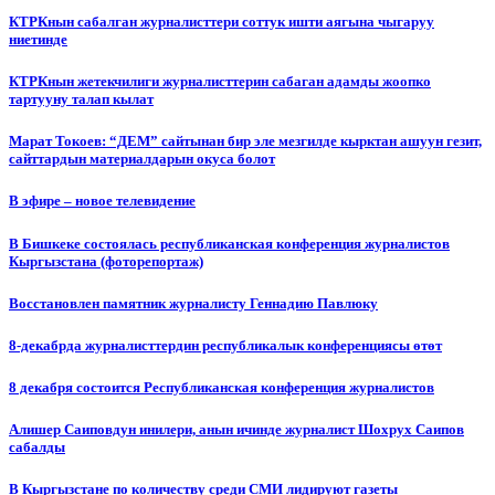
КТРКнын сабалган журналисттери соттук ишти аягына чыгаруу
ниетинде
КТРКнын жетекчилиги журналисттерин сабаган адамды жоопко
тартууну талап кылат
Марат Токоев: “ДЕМ” сайтынан бир эле мезгилде кырктан ашуун гезит,
сайттардын материалдарын окуса болот
В эфире – новое телевидение
В Бишкеке состоялась республиканская конференция журналистов
Кыргызстана (фоторепортаж)
Восстановлен памятник журналисту Геннадию Павлюку
8-декабрда журналисттердин республикалык конференциясы өтөт
8 декабря состоится Республиканская конференция журналистов
Алишер Саиповдун инилери, анын ичинде журналист Шохрух Саипов
сабалды
В Кыргызстане по количеству среди СМИ лидируют газеты