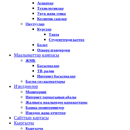
Аспаптар
Технологиялар
Укук жана этика
Кесиптик сырлар
Окутуулар
Курстар
Такта
Студенттерди каттоо
Болот
Өткөрүлгөндөрдөн
Маалыматтар кампасы
ЖМК
Басылмалар
ТВ, радио
Интернет басылмалар
Басма сөз кызматтары
Изилдөөлөр
Мониторинг
Интернет тармагынын абалы
Жалпыга маалымдоо каражаттары
Башка мониторингдер
Изилдөө жана отчеттор
Cайттын картасы
Кыргызча
Кыргызча