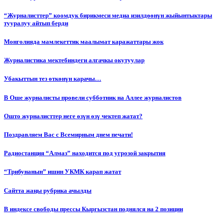
“Журналисттер” коомдук бирикмеси медиа изилдөөнүн жыйынтыктары
тууралуу айтып берди
Монголияда мамлекеттик маалымат каражаттары жок
Журналистика мектебиндеги алгачкы окутуулар
Убакыттын тез өткөнүн карачы…
В Оше журналисты провели субботник на Аллее журналистов
Ошто журналисттер неге өзүн өзү чектеп жатат?
Поздравляем Вас с Всемирным днем печати!
Радиостанция “Алмаз” находится под угрозой закрытия
“Трибунанын” ишин УКМК карап жатат
Сайтта жаңы рубрика ачылды
В индексе свободы прессы Кыргызстан поднялся на 2 позиции