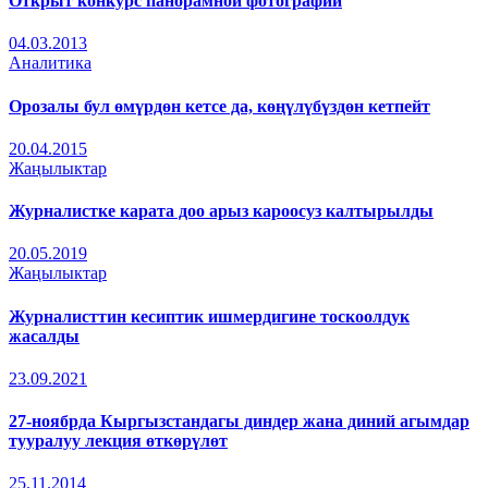
Открыт конкурс панорамной фотографии
04.03.2013
Аналитика
Орозалы бул өмүрдөн кетсе да, көңүлүбүздөн кетпейт
20.04.2015
Жаңылыктар
Журналистке карата доо арыз кароосуз калтырылды
20.05.2019
Жаңылыктар
Журналисттин кесиптик ишмердигине тоскоолдук
жасалды
23.09.2021
27-ноябрда Кыргызстандагы диндер жана диний агымдар
тууралуу лекция өткөрүлөт
25.11.2014