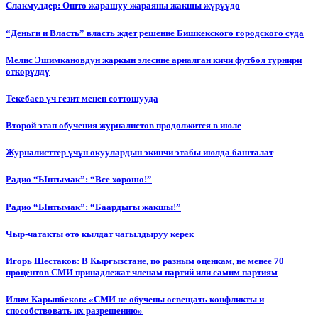
Слакмулдер: Ошто жарашуу жараяны жакшы жүрүүдө
“Деньги и Власть” власть ждет решение Бишкекского городского суда
Мелис Эшимкановдун жаркын элесине арналган кичи футбол турнири
өткөрүлдү
Текебаев үч гезит менен соттошууда
Второй этап обучения журналистов продолжится в июле
Журналисттер үчүн окуулардын экинчи этабы июлда башталат
Радио “Ынтымак”: “Все хорошо!”
Радио “Ынтымак”: “Баардыгы жакшы!”
Чыр-чатакты өтө кылдат чагылдыруу керек
Игорь Шестаков: В Кыргызстане, по разным оценкам, не менее 70
процентов СМИ принадлежат членам партий или самим партиям
Илим Карыпбеков: «СМИ не обучены освещать конфликты и
способствовать их разрешению»