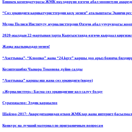
Бишкек комендатурасы ЖМК өкүлдөрүнө өзгөчө абал мөөнөтүнө аккред
“Сөз эркиндиги карикатуристтердин көзү менен” аталыштагы Экинчи р
Медиа Полиси Институту журналисттердин Өзгөчө абал учурундагы жоо
2020-жылдын 22-мартынан тарта Кыргызстанда өзгөчө кырдаал киргизи
Жаңы жылыңыздар менен!
“Азаттыкка”, “Клоопко” жана “24.kgге” каршы доо арыз боюнча билдир
Кесиптешибиз Чынара Токонова дүйнө салды
“Азаттыкка” каршы иш жана сөз эркиндиги (видео)
«Журналисттер»: Басма сөз эркиндигине кол салуу болду
Сурамжылоо: Элдик каржылоо
Шайлоо-2017: Аккредитациядан өткөн ЖМКлар жана интернет-басылма
Конкурс на лучший материал по приграничным вопросам