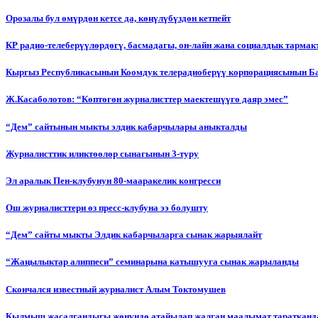
Орозалы бул өмүрдөн кетсе да, көңүлүбүздөн кетпейт
КР радио-телеберүүлөрдөгү, басмадагы, он-лайн жана социалдык тарма
Кыргыз Республикасынын Коомдук телерадиоберүү корпорациясынын Б
Ж.Касаболотов: “Көптөгөн журналисттер маектешүүгө даяр эмес”
“Дем” сайтынын мыкты элдик кабарчылары аныкталды
Журналисттик иликтөөлөр сынагынын 3-туру
Эл аралык Пен-клубунун 80-мааракелик конгресси
Ош журналисттери өз пресс-клубуна ээ болушту
“Дем” сайты мыкты Элдик кабарчыларга сынак жарыялайт
“Жаңылыктар алиппеси” семинарына катышууга сынак жарыланды
Cкончался известный журналист Алым Токтомушев
Кылмыш жасалгандыгы жөнүндө атайылап жалган маалымат таратканда