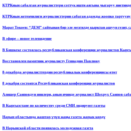
КТРКнын сабалган журналисттери соттук ишти аягына чыгаруу ниетинд
КТРКнын жетекчилиги журналисттерин сабаган адамды жоопко тартууну
Марат Токоев: “ДЕМ” сайтынан бир эле мезгилде кырктан ашуун гезит, 
В эфире – новое телевидение
В Бишкеке состоялась республиканская конференция журналистов Кыргы
Восстановлен памятник журналисту Геннадию Павлюку
8-декабрда журналисттердин республикалык конференциясы өтөт
8 декабря состоится Республиканская конференция журналистов
Алишер Саиповдун инилери, анын ичинде журналист Шохрух Саипов саб
В Кыргызстане по количеству среди СМИ лидируют газеты
Нарын областында жаштар үчүн жаңы газета жарык көрдү
В Нарынской области появилась молодежная газета