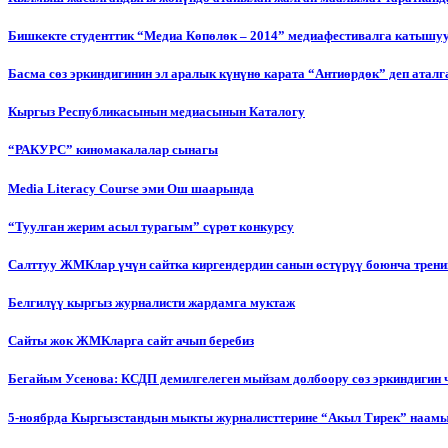
Бишкекте студенттик “Медиа Көпөлөк – 2014” медиафестивалга катышу
Басма сөз эркиндигинин эл аралык күнүнө карата “Антиөрдөк” деп ата
Кыргыз Республикасынын медиасынын Каталогу
“РАКУРС” киномакалалар сынагы
Media Literacy Сourse эми Ош шаарында
“Туулган жерим асыл турагым” сүрөт конкурсу
Салттуу ЖМКлар үчүн сайтка киргендердин санын өстүрүү боюнча трени
Белгилүү кыргыз журналисти жардамга муктаж
Сайты жок ЖМКларга сайт ачып беребиз
Бегайым Усенова: КСДП демилгелеген мыйзам долбоору сөз эркиндигин 
5-ноябрда Кыргызстандын мыкты журналисттерине “Акыл Тирек” наамы