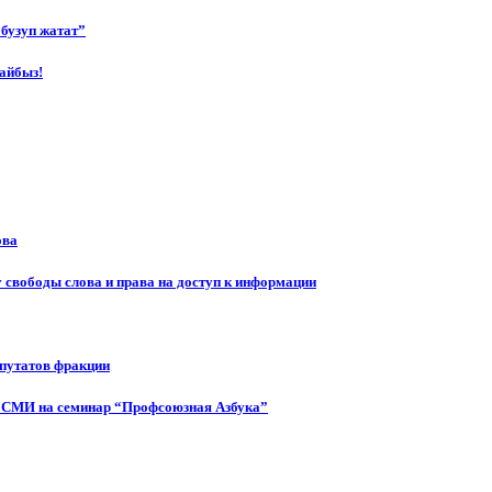
бузуп жатат”
айбыз!
ова
 свободы слова и права на доступ к информации
епутатов фракции
 СМИ на семинар “Профсоюзная Азбука”