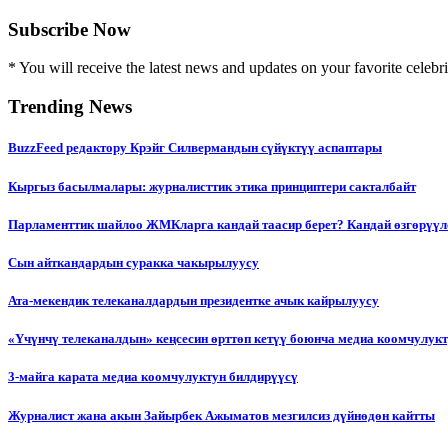
Subscribe Now
* You will receive the latest news and updates on your favorite celebri
Trending News
BuzzFeed редактору Крэйг Силвермандын сүйүктүү аспаптары
Кыргыз басылмалары: журналисттик этика принциптери сакталбайт
Парламенттик шайлоо ЖМКларга кандай таасир берет? Кандай өзгөрүүл
Сын айткандардын суракка чакырылуусу
Ата-мекендик телеканалдардын президентке ачык кайрылуусу
«Үчүнчү телеканалдын» кеңсесин өрттөп кетүү боюнча медиа коомчулук
3-майга карата медиа коомчулуктун билдирүүсү
Журналист жана акын Зайырбек Ажыматов мезгилсиз дүйнөдөн кайтты