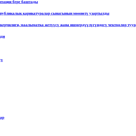
итация бере баштады
еспубликалык карикатуралар сынагынын мөөнөтү узартылды
пкерчилиги, маалыматка жетүүсү жана ишмердүүлүгүндөгү чектөөлөр туу
лди
үү
лар