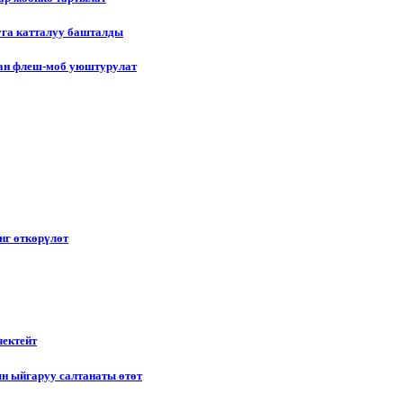
уга катталуу башталды
лган флеш-моб уюштурулат
нг өткөрүлөт
чектейт
н ыйгаруу салтанаты өтөт