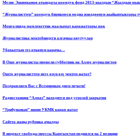
Мелис Эшимканов атындагы коомдук фонд 2013-жылдын “Жылдын мык
“Журналисттер” коомдук бирикмеси медиа изилдөөнүн жыйынтыктары т
Монголияда мамлекеттик маалымат каражаттары жок
Журналистика мектебиндеги алгачкы окутуулар
Убакыттын тез өткөнүн карачы…
В Оше журналисты провели субботник на Аллее журналистов
Ошто журналисттер неге өзүн өзү чектеп жатат?
Поздравляем Вас с Всемирным днем печати!
Радиостанция “Алмаз” находится под угрозой закрытия
“Трибунанын” ишин УКМК карап жатат
Сайтта жаңы рубрика ачылды
В индексе свободы прессы Кыргызстан поднялся на 2 позиции