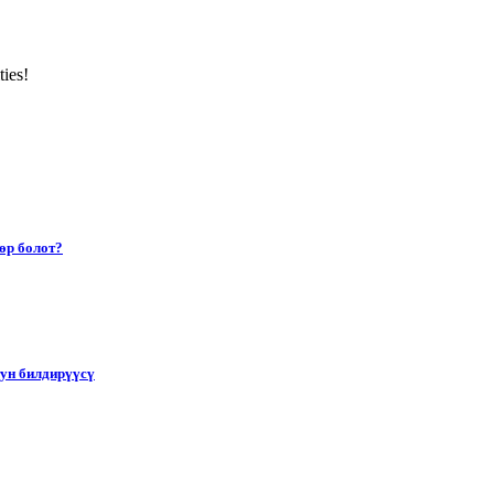
ties!
өр болот?
тун билдирүүсү