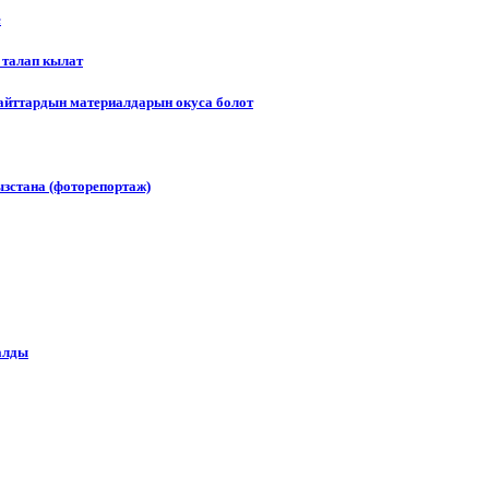
е
 талап кылат
сайттардын материалдарын окуса болот
зстана (фоторепортаж)
алды