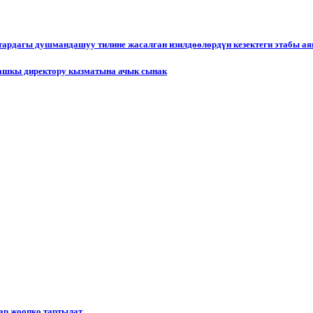
ктардагы душмандашуу тилине жасалган изилдөөлөрдүн кезектеги этабы а
ашкы директору кызматына ачык сынак
р жоопко тартылат