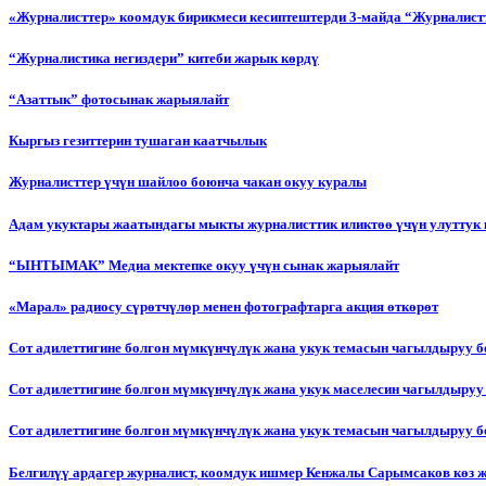
«Журналисттер» коомдук бирикмеси кесиптештерди 3-майда “Журналистт
“Журналистика негиздери” китеби жарык көрдү
“Азаттык” фотосынак жарыялайт
Кыргыз гезиттерин тушаган каатчылык
Журналисттер үчүн шайлоо боюнча чакан окуу куралы
Адам укуктары жаатындагы мыкты журналисттик иликтөө үчүн улуттук 
“ЫНТЫМАК” Медиа мектепке окуу үчүн сынак жарыялайт
«Марал» радиосу сүрөтчүлөр менен фотографтарга акция өткөрөт
Сот адилеттигине болгон мүмкүнчүлүк жана укук темасын чагылдыруу 
Сот адилеттигине болгон мүмкүнчүлүк жана укук маселесин чагылдыруу
Сот адилеттигине болгон мүмкүнчүлүк жана укук темасын чагылдыруу
Белгилүү ардагер журналист, коомдук ишмер Кенжалы Сарымсаков көз 