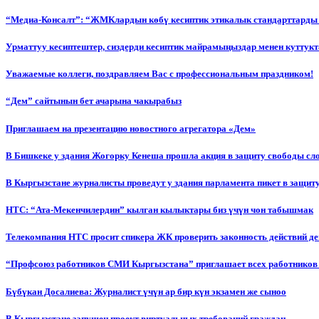
“Медиа-Консалт”: “ЖМКлардын көбү кесиптик этикалык стандарттарды 
Урматтуу кесиптештер, сиздерди кесиптик майрамыңыздар менен куттукт
Уважаемые коллеги, поздравляем Вас с профессиональным праздником!
“Дем” сайтынын бет ачарына чакырабыз
Приглашаем на презентацию новостного агрегатора «Дем»
В Бишкеке у здания Жогорку Кенеша прошла акция в защиту свободы сл
В Кыргызстане журналисты проведут у здания парламента пикет в защиту
НТС: “Ата-Мекенчилердин” кылган кылыктары биз үчүн чон табышмак
Телекомпания НТС просит спикера ЖК проверить законность действий д
“Профсоюз работников СМИ Кыргызстана” приглашает всех работников
Бүбүкан Досалиева: Журналист үчүн ар бир күн экзамен же сыноо
В Кыргызстане запущен проект виртуальных требований граждан