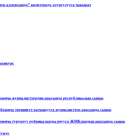
ер аллеясында” көчөттөрдү отургузууга чакырат
конкурс
боюнча журналисттердин арасында республикалык сынак
 боюнча тренингге катышууга журналисттер арасында сынак
 боюнча туруктуу рубрикаларды ачууга ЖМКлардын арасында сынак
жумду