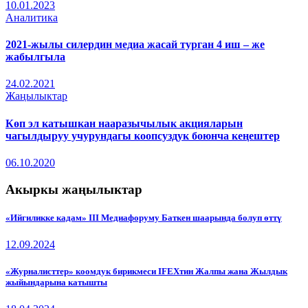
10.01.2023
Аналитика
2021-жылы силердин медиа жасай турган 4 иш – же
жабылгыла
24.02.2021
Жаңылыктар
Көп эл катышкан нааразычылык акцияларын
чагылдыруу учурундагы коопсуздук боюнча кеңештер
06.10.2020
Акыркы жаңылыктар
«Ийгиликке кадам» III Медиафоруму Баткен шаарында болуп өттү
12.09.2024
«Журналисттер» коомдук бирикмеси IFEXтин Жалпы жана Жылдык
жыйындарына катышты