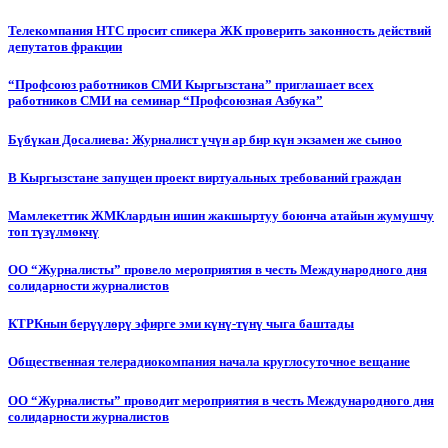
Телекомпания НТС просит спикера ЖК проверить законность действий
депутатов фракции
“Профсоюз работников СМИ Кыргызстана” приглашает всех
работников СМИ на семинар “Профсоюзная Азбука”
Бүбүкан Досалиева: Журналист үчүн ар бир күн экзамен же сыноо
В Кыргызстане запущен проект виртуальных требований граждан
Мамлекеттик ЖМКлардын ишин жакшыртуу боюнча атайын жумушчу
топ түзүлмөкчү
ОО “Журналисты” провело мероприятия в честь Международного дня
солидарности журналистов
КТРКнын берүүлөрү эфирге эми күнү-түнү чыга баштады
Общественная телерадиокомпания начала круглосуточное вещание
ОО “Журналисты” проводит мероприятия в честь Международного дня
солидарности журналистов