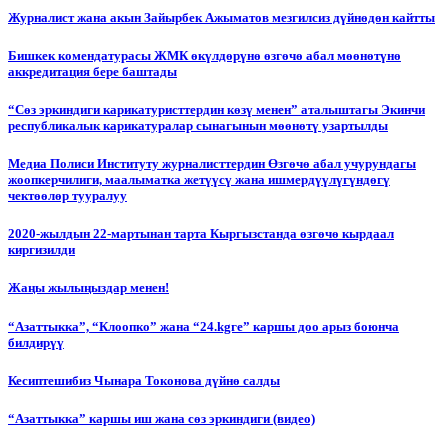
Журналист жана акын Зайырбек Ажыматов мезгилсиз дүйнөдөн кайтты
Бишкек комендатурасы ЖМК өкүлдөрүнө өзгөчө абал мөөнөтүнө
аккредитация бере баштады
“Сөз эркиндиги карикатуристтердин көзү менен” аталыштагы Экинчи
республикалык карикатуралар сынагынын мөөнөтү узартылды
Медиа Полиси Институту журналисттердин Өзгөчө абал учурундагы
жоопкерчилиги, маалыматка жетүүсү жана ишмердүүлүгүндөгү
чектөөлөр тууралуу
2020-жылдын 22-мартынан тарта Кыргызстанда өзгөчө кырдаал
киргизилди
Жаңы жылыңыздар менен!
“Азаттыкка”, “Клоопко” жана “24.kgге” каршы доо арыз боюнча
билдирүү
Кесиптешибиз Чынара Токонова дүйнө салды
“Азаттыкка” каршы иш жана сөз эркиндиги (видео)