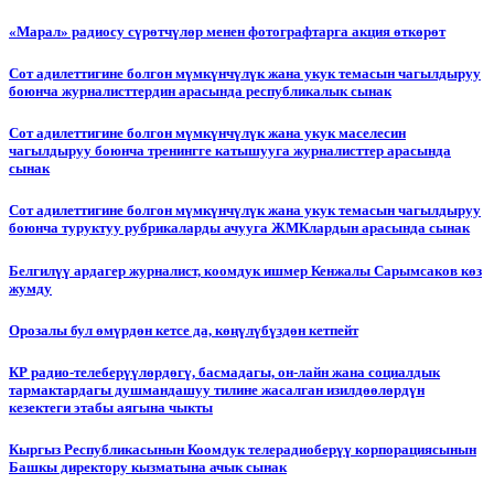
«Марал» радиосу сүрөтчүлөр менен фотографтарга акция өткөрөт
Сот адилеттигине болгон мүмкүнчүлүк жана укук темасын чагылдыруу
боюнча журналисттердин арасында республикалык сынак
Сот адилеттигине болгон мүмкүнчүлүк жана укук маселесин
чагылдыруу боюнча тренингге катышууга журналисттер арасында
сынак
Сот адилеттигине болгон мүмкүнчүлүк жана укук темасын чагылдыруу
боюнча туруктуу рубрикаларды ачууга ЖМКлардын арасында сынак
Белгилүү ардагер журналист, коомдук ишмер Кенжалы Сарымсаков көз
жумду
Орозалы бул өмүрдөн кетсе да, көңүлүбүздөн кетпейт
КР радио-телеберүүлөрдөгү, басмадагы, он-лайн жана социалдык
тармактардагы душмандашуу тилине жасалган изилдөөлөрдүн
кезектеги этабы аягына чыкты
Кыргыз Республикасынын Коомдук телерадиоберүү корпорациясынын
Башкы директору кызматына ачык сынак