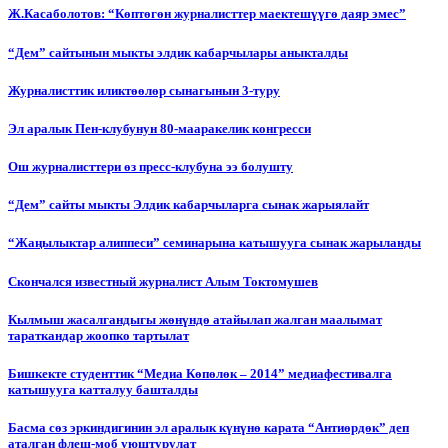
Ж.Касаболотов: “Көптөгөн журналисттер маектешүүгө даяр эмес”
“Дем” сайтынын мыкты элдик кабарчылары аныкталды
Журналисттик иликтөөлөр сынагынын 3-туру
Эл аралык Пен-клубунун 80-мааракелик конгресси
Ош журналисттери өз пресс-клубуна ээ болушту
“Дем” сайты мыкты Элдик кабарчыларга сынак жарыялайт
“Жаңылыктар алиппеси” семинарына катышууга сынак жарыланды
Cкончался известный журналист Алым Токтомушев
Кылмыш жасалгандыгы жөнүндө атайылап жалган маалымат
тараткандар жоопко тартылат
Бишкекте студенттик “Медиа Көпөлөк – 2014” медиафестивалга
катышууга катталуу башталды
Басма сөз эркиндигинин эл аралык күнүнө карата “Антиөрдөк” деп
аталган флеш-моб уюштурулат