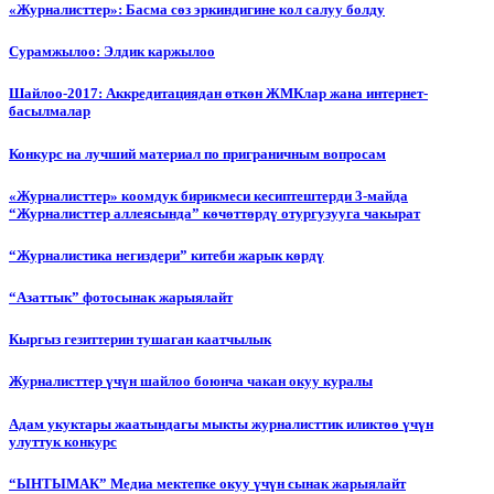
«Журналисттер»: Басма сөз эркиндигине кол салуу болду
Сурамжылоо: Элдик каржылоо
Шайлоо-2017: Аккредитациядан өткөн ЖМКлар жана интернет-
басылмалар
Конкурс на лучший материал по приграничным вопросам
«Журналисттер» коомдук бирикмеси кесиптештерди 3-майда
“Журналисттер аллеясында” көчөттөрдү отургузууга чакырат
“Журналистика негиздери” китеби жарык көрдү
“Азаттык” фотосынак жарыялайт
Кыргыз гезиттерин тушаган каатчылык
Журналисттер үчүн шайлоо боюнча чакан окуу куралы
Адам укуктары жаатындагы мыкты журналисттик иликтөө үчүн
улуттук конкурс
“ЫНТЫМАК” Медиа мектепке окуу үчүн сынак жарыялайт