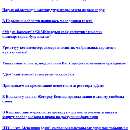
Нарын областында жаштар үчүн жаңы газета жарык көрдү
В Нарынской области появилась молодежная газета
“Медиа-Консалт”: “ЖМКлардын көбү кесиптик этикалык
стандарттарды бузуп жатат”
Урматтуу кесиптештер, сиздерди кесиптик майрамыңыздар менен
куттуктайбыз!
Уважаемые коллеги, поздравляем Вас с профессиональным праздником!
“Дем” сайтынын бет ачарына чакырабыз
Приглашаем на презентацию новостного агрегатора «Дем»
В Бишкеке у здания Жогорку Кенеша прошла акция в защиту свободы
слова
В Кыргызстане журналисты проведут у здания парламента пикет в
защиту свободы слова и права на доступ к информации
НТС: “Ата-Мекенчилердин” кылган кылыктары биз үчүн чон табышмак