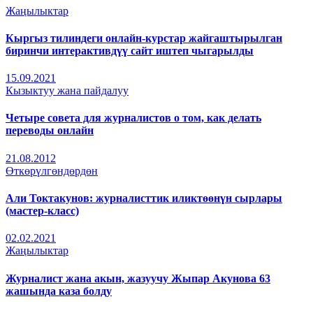
Жаңылыктар
Кыргыз тилиндеги онлайн-курстар жайгаштырылган
биринчи интерактивдүү сайт иштеп чыгарылды
15.09.2021
Кызыктуу жана пайдалуу
Четыре совета для журналистов о том, как делать
переводы онлайн
21.08.2012
Өткөрүлгөндөрдөн
Али Токтакунов: журналисттик иликтөөнүн сырлары
(мастер-класс)
02.02.2021
Жаңылыктар
Журналист жана акын, жазуучу Жыпар Акунова 63
жашында каза болду