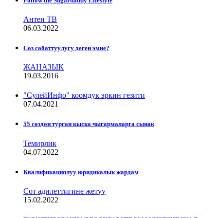
Follow the Sugardaddy Lifestyle
Антен ТВ
06.03.2022
Сѳз сабаттуулугу деген эмне?
ЖАНАЗЫК
19.03.2016
"СулейИнфо" коомдук эркин гезити
07.04.2021
55 сөздөн турган кыска чыгармаларга сынак
Темирлик
04.07.2022
Квалификациялуу юридикалык жардам
Сот адилеттигине жетүү
15.02.2022