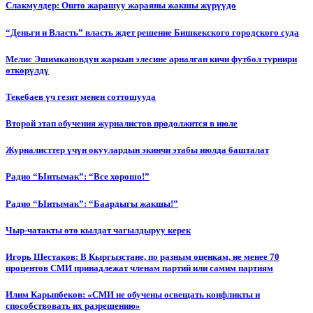
Слакмулдер: Ошто жарашуу жараяны жакшы жүрүүдө
“Деньги и Власть” власть ждет решение Бишкекского городского суда
Мелис Эшимкановдун жаркын элесине арналган кичи футбол турнири
өткөрүлдү
Текебаев үч гезит менен соттошууда
Второй этап обучения журналистов продолжится в июле
Журналисттер үчүн окуулардын экинчи этабы июлда башталат
Радио “Ынтымак”: “Все хорошо!”
Радио “Ынтымак”: “Баардыгы жакшы!”
Чыр-чатакты өтө кылдат чагылдыруу керек
Игорь Шестаков: В Кыргызстане, по разным оценкам, не менее 70
процентов СМИ принадлежат членам партий или самим партиям
Илим Карыпбеков: «СМИ не обучены освещать конфликты и
способствовать их разрешению»