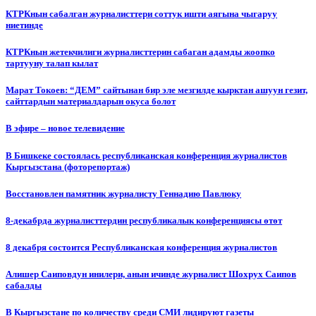
КТРКнын сабалган журналисттери соттук ишти аягына чыгаруу
ниетинде
КТРКнын жетекчилиги журналисттерин сабаган адамды жоопко
тартууну талап кылат
Марат Токоев: “ДЕМ” сайтынан бир эле мезгилде кырктан ашуун гезит,
сайттардын материалдарын окуса болот
В эфире – новое телевидение
В Бишкеке состоялась республиканская конференция журналистов
Кыргызстана (фоторепортаж)
Восстановлен памятник журналисту Геннадию Павлюку
8-декабрда журналисттердин республикалык конференциясы өтөт
8 декабря состоится Республиканская конференция журналистов
Алишер Саиповдун инилери, анын ичинде журналист Шохрух Саипов
сабалды
В Кыргызстане по количеству среди СМИ лидируют газеты