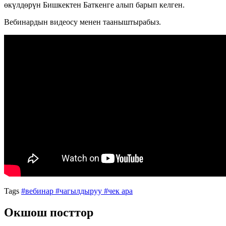
өкүлдөрүн Бишкектен Баткенге алып барып келген.
Вебинардын видеосу менен тааныштырабыз.
Tags
#вебинар
#чагылдыруу
#чек ара
Окшош посттор