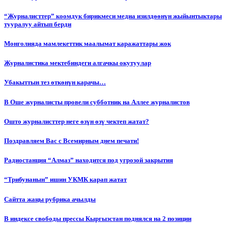
“Журналисттер” коомдук бирикмеси медиа изилдөөнүн жыйынтыктары
тууралуу айтып берди
Монголияда мамлекеттик маалымат каражаттары жок
Журналистика мектебиндеги алгачкы окутуулар
Убакыттын тез өткөнүн карачы…
В Оше журналисты провели субботник на Аллее журналистов
Ошто журналисттер неге өзүн өзү чектеп жатат?
Поздравляем Вас с Всемирным днем печати!
Радиостанция “Алмаз” находится под угрозой закрытия
“Трибунанын” ишин УКМК карап жатат
Сайтта жаңы рубрика ачылды
В индексе свободы прессы Кыргызстан поднялся на 2 позиции