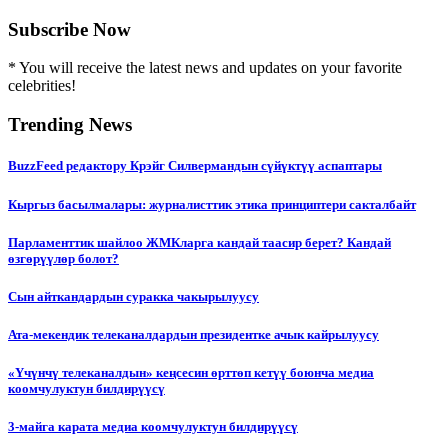
Subscribe Now
* You will receive the latest news and updates on your favorite
celebrities!
Trending News
BuzzFeed редактору Крэйг Силвермандын сүйүктүү аспаптары
Кыргыз басылмалары: журналисттик этика принциптери сакталбайт
Парламенттик шайлоо ЖМКларга кандай таасир берет? Кандай
өзгөрүүлөр болот?
Сын айткандардын суракка чакырылуусу
Ата-мекендик телеканалдардын президентке ачык кайрылуусу
«Үчүнчү телеканалдын» кеңсесин өрттөп кетүү боюнча медиа
коомчулуктун билдирүүсү
3-майга карата медиа коомчулуктун билдирүүсү