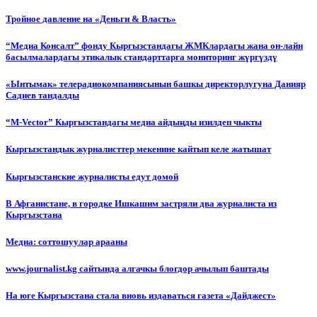
Тройное давление на «Деньги & Власть»
“Медиа Консалт” фонду Кыргызстандагы ЖМКлардагы жана он-лайн
басылмалардагы этикалык стандарттарга мониторинг жүргүздү
«Ынтымак» телерадиокомпаниясынын башкы директорлугуна Данияр
Садиев тандалды
“М-Vector” Кыргызстандагы медиа айдыңды изилдеп чыкты
Кыргызстандык журналисттер мекенине кайтып келе жатышат
Кыргызстанские журналисты едут домой
В Афганистане, в городке Ишкашим застряли два журналиста из
Кыргызстана
Медиа: соттошуулар арааны
www.journalist.kg сайтында алгачкы блогдор ачылып баштады
На юге Кыргызстана стала вновь издаваться газета «Дайджест»