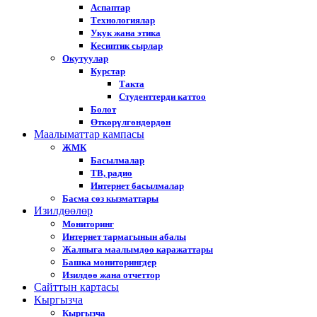
Аспаптар
Технологиялар
Укук жана этика
Кесиптик сырлар
Окутуулар
Курстар
Такта
Студенттерди каттоо
Болот
Өткөрүлгөндөрдөн
Маалыматтар кампасы
ЖМК
Басылмалар
ТВ, радио
Интернет басылмалар
Басма сөз кызматтары
Изилдөөлөр
Мониторинг
Интернет тармагынын абалы
Жалпыга маалымдоо каражаттары
Башка мониторингдер
Изилдөө жана отчеттор
Cайттын картасы
Кыргызча
Кыргызча