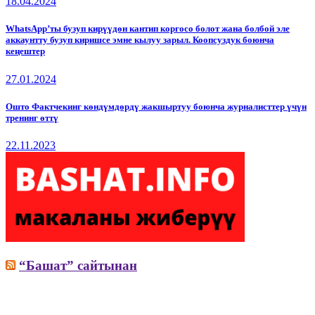
18.04.2024
WhatsApp’ты бузуп кирүүдөн кантип коргосо болот жана болбой эле
аккаунтту бузуп киришсе эмне кылуу зарыл. Коопсуздук боюнча
кеңештер
27.01.2024
Ошто Фактчекинг көндүмдөрдү жакшыртуу боюнча журналисттер үчүн
тренинг өттү
22.11.2023
“Башат” сайтынан