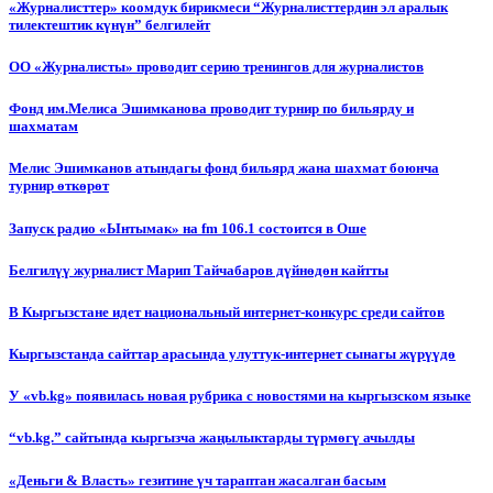
«Журналисттер» коомдук бирикмеси “Журналисттердин эл аралык
тилектештик күнүн” белгилейт
ОО «Журналисты» проводит серию тренингов для журналистов
Фонд им.Мелиса Эшимканова проводит турнир по бильярду и
шахматам
Мелис Эшимканов атындагы фонд бильярд жана шахмат боюнча
турнир өткөрөт
Запуск радио «Ынтымак» на fm 106.1 состоится в Оше
Белгилүү журналист Марип Тайчабаров дүйнөдөн кайтты
В Кыргызстане идет национальный интернет-конкурс среди сайтов
Кыргызстанда сайттар арасында улуттук-интернет сынагы жүрүүдө
У «vb.kg» появилась новая рубрика с новостями на кыргызском языке
“vb.kg.” сайтында кыргызча жаңылыктарды түрмөгү ачылды
«Деньги & Власть» гезитине үч тараптан жасалган басым