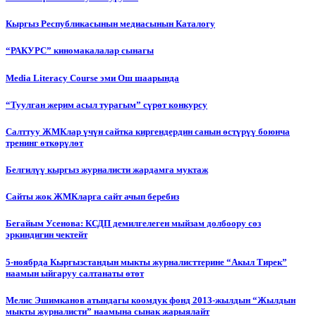
Кыргыз Республикасынын медиасынын Каталогу
“РАКУРС” киномакалалар сынагы
Media Literacy Сourse эми Ош шаарында
“Туулган жерим асыл турагым” сүрөт конкурсу
Салттуу ЖМКлар үчүн сайтка киргендердин санын өстүрүү боюнча
тренинг өткөрүлөт
Белгилүү кыргыз журналисти жардамга муктаж
Сайты жок ЖМКларга сайт ачып беребиз
Бегайым Усенова: КСДП демилгелеген мыйзам долбоору сөз
эркиндигин чектейт
5-ноябрда Кыргызстандын мыкты журналисттерине “Акыл Тирек”
наамын ыйгаруу салтанаты өтөт
Мелис Эшимканов атындагы коомдук фонд 2013-жылдын “Жылдын
мыкты журналисти” наамына сынак жарыялайт