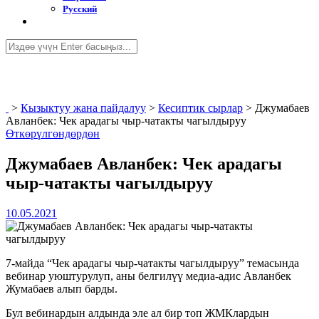
Русский
>
Кызыктуу жана пайдалуу
>
Кесиптик сырлар
>
Джумабаев
Авланбек: Чек арадагы чыр-чатакты чагылдыруу
Өткөрүлгөндөрдөн
Джумабаев Авланбек: Чек арадагы
чыр-чатакты чагылдыруу
10.05.2021
7-майда “Чек арадагы чыр-чатакты чагылдыруу” темасында
вебинар уюштурулуп, аны белгилүү медиа-адис Авланбек
Жумабаев алып барды.
Бул вебинардын алдында эле ал бир топ ЖМКлардын