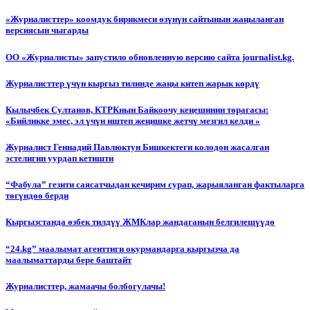
«Журналисттер» коомдук бирикмеси өзүнүн сайтынын жаңыланган
версиясын чыгарды
ОО «Журналисты» запустило обновленную версию сайта journalist.kg.
Журналисттер үчүн кыргыз тилинде жаңы китеп жарык көрдү
Кылычбек Султанов, КТРКнын Байкоочу кеңешинин төрагасы:
«Бийликке эмес, эл үчүн иштеп жеңишке жетчү мезгил келди »
Журналист Геннадий Павлюктун Бишкектеги колодон жасалган
эстелигин уурдап кетишти
“Фабула” гезити саясатчыдан кечирим сурап, жарыяланган фактыларга
төгүндөө берди
Кыргызстанда өзбек тилдүү ЖМКлар жандаганын белгилешүүдө
“24.kg” маалымат агенттиги окурмандарга кыргызча да
маалыматтарды бере баштайт
Журналисттер, жамаачы болбогулачы!