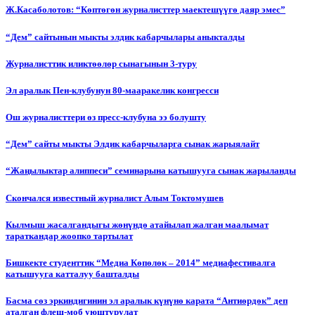
Ж.Касаболотов: “Көптөгөн журналисттер маектешүүгө даяр эмес”
“Дем” сайтынын мыкты элдик кабарчылары аныкталды
Журналисттик иликтөөлөр сынагынын 3-туру
Эл аралык Пен-клубунун 80-мааракелик конгресси
Ош журналисттери өз пресс-клубуна ээ болушту
“Дем” сайты мыкты Элдик кабарчыларга сынак жарыялайт
“Жаңылыктар алиппеси” семинарына катышууга сынак жарыланды
Cкончался известный журналист Алым Токтомушев
Кылмыш жасалгандыгы жөнүндө атайылап жалган маалымат
тараткандар жоопко тартылат
Бишкекте студенттик “Медиа Көпөлөк – 2014” медиафестивалга
катышууга катталуу башталды
Басма сөз эркиндигинин эл аралык күнүнө карата “Антиөрдөк” деп
аталган флеш-моб уюштурулат