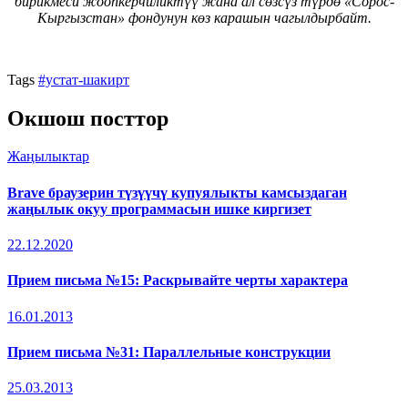
бирикмеси жоопкерчиликтүү жана ал сөзсүз түрдө «Сорос-
Кыргызстан» фондунун көз карашын чагылдырбайт.
Tags
#устат-шакирт
Окшош посттор
Жаңылыктар
Brave браузерин түзүүчү купуялыкты камсыздаган
жаңылык окуу программасын ишке киргизет
22.12.2020
Прием письма №15: Раскрывайте черты характера
16.01.2013
Прием письма №31: Параллельные конструкции
25.03.2013