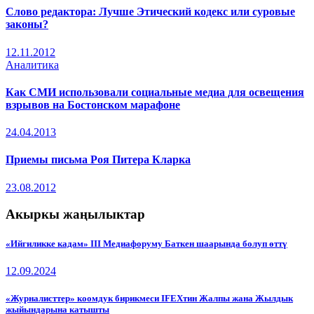
Слово редактора: Лучше Этический кодекс или суровые
законы?
12.11.2012
Аналитика
Как СМИ использовали социальные медиа для освещения
взрывов на Бостонском марафоне
24.04.2013
Приемы письма Роя Питера Кларка
23.08.2012
Акыркы жаңылыктар
«Ийгиликке кадам» III Медиафоруму Баткен шаарында болуп өттү
12.09.2024
«Журналисттер» коомдук бирикмеси IFEXтин Жалпы жана Жылдык
жыйындарына катышты