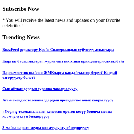
Subscribe Now
* You will receive the latest news and updates on your favorite
celebrities!
Trending News
BuzzFeed редактору Крэйг Силвермандын сүйүктүү аспаптары
Кыргыз басылмалары: журналисттик этика принциптери сакталбайт
Парламенттик шайлоо ЖМКларга кандай таасир берет? Кандай
өзгөрүүлөр болот?
Сын айткандардын суракка чакырылуусу
Ата-мекендик телеканалдардын президентке ачык кайрылуусу
«Үчүнчү телеканалдын» кеңсесин өрттөп кетүү боюнча медиа
коомчулуктун билдирүүсү
3-майга карата медиа коомчулуктун билдирүүсү