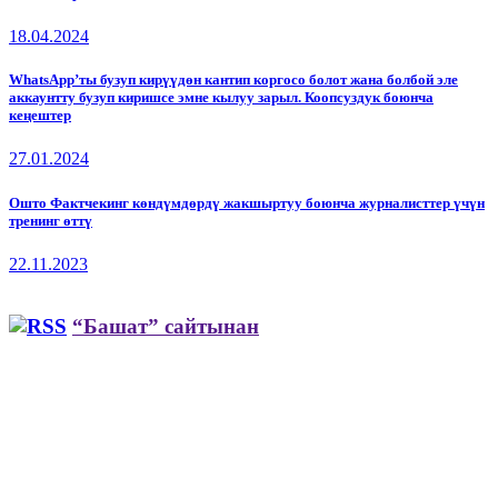
18.04.2024
WhatsApp’ты бузуп кирүүдөн кантип коргосо болот жана болбой эле
аккаунтту бузуп киришсе эмне кылуу зарыл. Коопсуздук боюнча
кеңештер
27.01.2024
Ошто Фактчекинг көндүмдөрдү жакшыртуу боюнча журналисттер үчүн
тренинг өттү
22.11.2023
“Башат” сайтынан