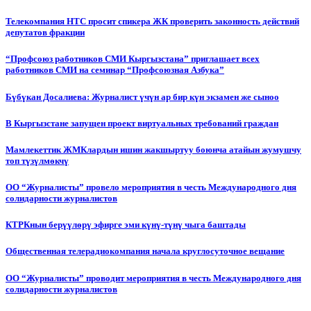
Телекомпания НТС просит спикера ЖК проверить законность действий
депутатов фракции
“Профсоюз работников СМИ Кыргызстана” приглашает всех
работников СМИ на семинар “Профсоюзная Азбука”
Бүбүкан Досалиева: Журналист үчүн ар бир күн экзамен же сыноо
В Кыргызстане запущен проект виртуальных требований граждан
Мамлекеттик ЖМКлардын ишин жакшыртуу боюнча атайын жумушчу
топ түзүлмөкчү
ОО “Журналисты” провело мероприятия в честь Международного дня
солидарности журналистов
КТРКнын берүүлөрү эфирге эми күнү-түнү чыга баштады
Общественная телерадиокомпания начала круглосуточное вещание
ОО “Журналисты” проводит мероприятия в честь Международного дня
солидарности журналистов