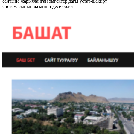
сайтына жарыяланган эмгектер дагы устат-шакирт
системасынын жемиши десе болот.