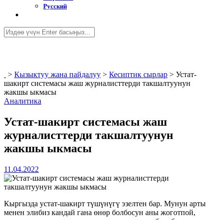
Русский
>
Кызыктуу жана пайдалуу
>
Кесиптик сырлар
>
Устат-
шакирт системасы жаш журналисттерди такшалтуунун
жакшы ыкмасы
Аналитика
Устат-шакирт системасы жаш
журналисттерди такшалтуунун
жакшы ыкмасы
11.04.2022
Кыргызда устат-шакирт түшүнүгү эзелтен бар. Мунун арты
менен элибиз кандай гана өнөр болбосун аны жоготпой,