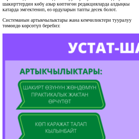
шакирттердин көбү азыр көптөгөн редакцияларда алдыңкы
катарда эмгектенип, өз ордуларын тапты десек болот.
Системанын артыкчылыктары жана кемчиликтери тууралуу
төмөндө көрсөтүп беребиз: