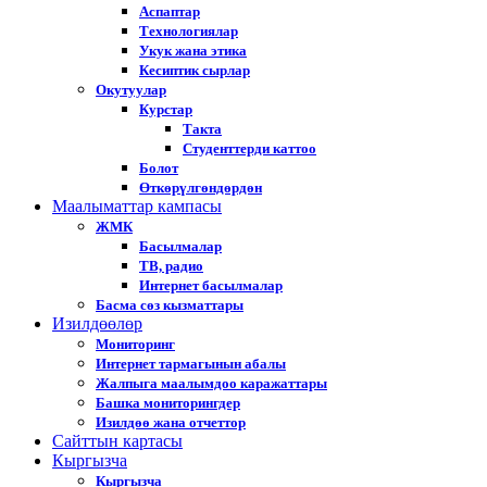
Аспаптар
Технологиялар
Укук жана этика
Кесиптик сырлар
Окутуулар
Курстар
Такта
Студенттерди каттоо
Болот
Өткөрүлгөндөрдөн
Маалыматтар кампасы
ЖМК
Басылмалар
ТВ, радио
Интернет басылмалар
Басма сөз кызматтары
Изилдөөлөр
Мониторинг
Интернет тармагынын абалы
Жалпыга маалымдоо каражаттары
Башка мониторингдер
Изилдөө жана отчеттор
Cайттын картасы
Кыргызча
Кыргызча