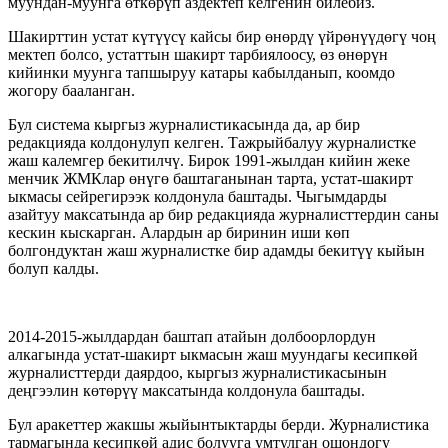
муундан-муунга өткөрүп аздектеп келгенин билебиз.
Шакирттин устат күтүүсү кайсы бир өнөрдү үйрөнүүдөгү чоң
мектеп болсо, устаттын шакирт тарбиялоосу, өз өнөрүн
кийинки муунга тапшыруу катары кабылданып, коомдо
жогору бааланган.
Бул система кыргыз журналистикасында да, ар бир
редакцияда колдонулуп келген. Тажрыйбалуу журналистке
жаш калемгер бекитилчү. Бирок 1991-жылдан кийин жеке
менчик ЖМКлар өнүгө баштаганынан тарта, устат-шакирт
ыкмасы сейрегирээк колдонула баштады. Чыгымдарды
азайтуу максатында ар бир редакцияда журналисттердин саны
кескин кыскарган. Алардын ар биринин иши көп
болгондуктан жаш журналистке бир адамды бекитүү кыйын
болуп калды.
2014-2015-жылдардан баштап атайын долбоорлордун
алкагында устат-шакирт ыкмасын жаш муундагы кесипкөй
журналисттерди даярдоо, кыргыз журналистикасынын
деңгээлин көтөрүү максатында колдонула баштады.
Бул аракеттер жакшы жыйынтыктарды берди. Журналистика
тармагында кесипкөй адис болууга умтулган ошондогу