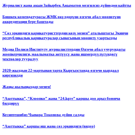
Журналист жана акын Зайырбек Ажыматов мезгилсиз дүйнөдөн кайтты
Бишкек комендатурасы ЖМК өкүлдөрүнө өзгөчө абал мөөнөтүнө
аккредитация бере баштады
“Сөз эркиндиги карикатуристтердин көзү менен” аталыштагы Экинчи
республикалык карикатуралар сынагынын мөөнөтү узартылды
Медиа Полиси Институту журналисттердин Өзгөчө абал учурундагы
жоопкерчилиги, маалыматка жетүүсү жана ишмердүүлүгүндөгү
чектөөлөр тууралуу
2020-жылдын 22-мартынан тарта Кыргызстанда өзгөчө кырдаал
киргизилди
Жаңы жылыңыздар менен!
“Азаттыкка”, “Клоопко” жана “24.kgге” каршы доо арыз боюнча
билдирүү
Кесиптешибиз Чынара Токонова дүйнө салды
“Азаттыкка” каршы иш жана сөз эркиндиги (видео)