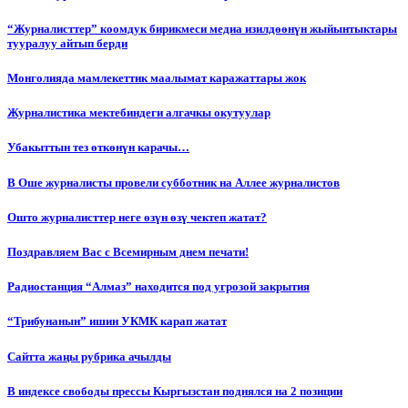
“Журналисттер” коомдук бирикмеси медиа изилдөөнүн жыйынтыктары
тууралуу айтып берди
Монголияда мамлекеттик маалымат каражаттары жок
Журналистика мектебиндеги алгачкы окутуулар
Убакыттын тез өткөнүн карачы…
В Оше журналисты провели субботник на Аллее журналистов
Ошто журналисттер неге өзүн өзү чектеп жатат?
Поздравляем Вас с Всемирным днем печати!
Радиостанция “Алмаз” находится под угрозой закрытия
“Трибунанын” ишин УКМК карап жатат
Сайтта жаңы рубрика ачылды
В индексе свободы прессы Кыргызстан поднялся на 2 позиции