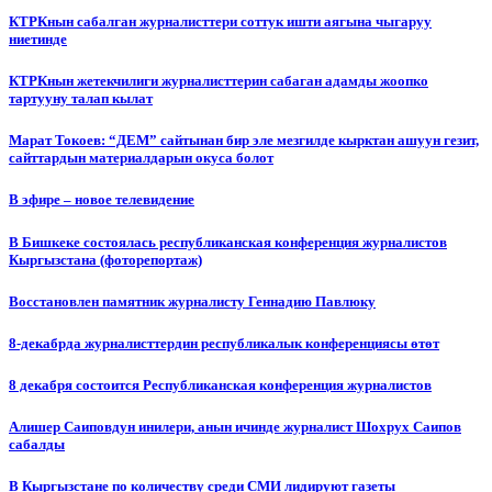
КТРКнын сабалган журналисттери соттук ишти аягына чыгаруу
ниетинде
КТРКнын жетекчилиги журналисттерин сабаган адамды жоопко
тартууну талап кылат
Марат Токоев: “ДЕМ” сайтынан бир эле мезгилде кырктан ашуун гезит,
сайттардын материалдарын окуса болот
В эфире – новое телевидение
В Бишкеке состоялась республиканская конференция журналистов
Кыргызстана (фоторепортаж)
Восстановлен памятник журналисту Геннадию Павлюку
8-декабрда журналисттердин республикалык конференциясы өтөт
8 декабря состоится Республиканская конференция журналистов
Алишер Саиповдун инилери, анын ичинде журналист Шохрух Саипов
сабалды
В Кыргызстане по количеству среди СМИ лидируют газеты