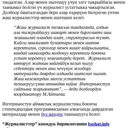
тандалган. Алар менен иштешүү үчүн элге тажрыйбасы менен
таанымал болгон үч журналист устаттыкка чакыртылган.
Долбоор башталгандан бери алар өздөрүнө бөлүнгөн үчтөн
жаш журналисттер менен иштешип келет.
“Жаш журналист темасын тандаганда, алдын
ала тажрыйбалуу шакирт менен биргеликте аны
жакшылап пландап алат, структурасын түзөт.
Кайсы маалымат булактары менен иштөө
керектигин, суроолор менен кимге кайрылышты,
кандай ыкмаларды колдонуу керектиги боюнча
устат керектүү кеңештерди берет. Журналист
көтөрүп жаткан көйгөйдүн келип чыгуу
себептери менен аны чечүнүн жолдору
материалды даярдоо алдында иштелип чыгат.
Жаш калемгердин эмгеги устаттын
текшерүүсүнөн өткөндөн кийин Интерньюстун
сайтына жарыяланат”, — деди долбоордун
координатору М.Айтиева.
Интерньюстун
аймактык журналистика боюнча
стипендиалдык программасынын алкагында даярдалган
материалдар менен
бул жерден
таанышууга болот.
“Журналисттер” коомдук бирикмесинин
bashat.info