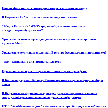
Нарын областында жаштар үчүн жаңы газета жарык көрдү
В Нарынской области появилась молодежная газета
“Медиа-Консалт”: “ЖМКлардын көбү кесиптик этикалык
стандарттарды бузуп жатат”
Урматтуу кесиптештер, сиздерди кесиптик майрамыңыздар менен
куттуктайбыз!
Уважаемые коллеги, поздравляем Вас с профессиональным праздником!
“Дем” сайтынын бет ачарына чакырабыз
Приглашаем на презентацию новостного агрегатора «Дем»
В Бишкеке у здания Жогорку Кенеша прошла акция в защиту свободы
слова
В Кыргызстане журналисты проведут у здания парламента пикет в
защиту свободы слова и права на доступ к информации
НТС: “Ата-Мекенчилердин” кылган кылыктары биз үчүн чон табышмак