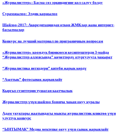
«Журналисттер»: Басма сөз эркиндигине кол салуу болду
Сурамжылоо: Элдик каржылоо
Шайлоо-2017: Аккредитациядан өткөн ЖМКлар жана интернет-
басылмалар
Конкурс на лучший материал по приграничным вопросам
«Журналисттер» коомдук бирикмеси кесиптештерди 3-майда
“Журналисттер аллеясында” көчөттөрдү отургузууга чакырат
“Журналистика негиздери” китеби жарык көрдү
“Азаттык” фотосынак жарыялайт
Кыргыз гезиттерин тушаган каатчылык
Журналисттер үчүн шайлоо боюнча чакан окуу куралы
Адам укуктары жаатындагы мыкты журналисттик иликтөө үчүн
улуттук конкурс
“ЫНТЫМАК” Медиа мектепке окуу үчүн сынак жарыялайт