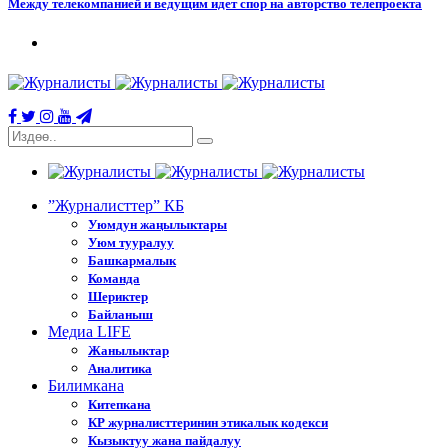
Между телекомпанией и ведущим идет спор на авторство телепроекта
”Журналисттер” КБ
Уюмдун жаңылыктары
Уюм тууралуу
Башкармалык
Команда
Шериктер
Байланыш
Медиа LIFE
Жанылыктар
Аналитика
Билимкана
Китепкана
КР журналисттеринин этикалык кодекси
Кызыктуу жана пайдалуу