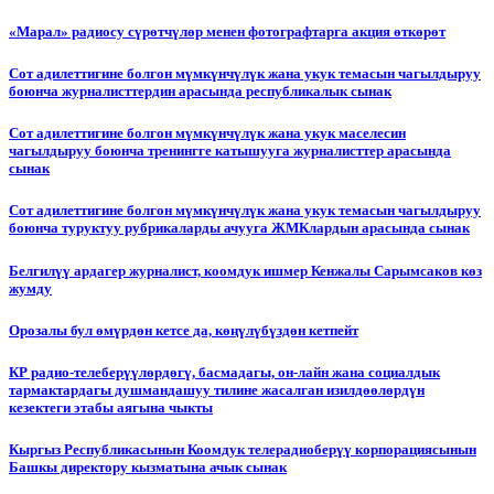
«Марал» радиосу сүрөтчүлөр менен фотографтарга акция өткөрөт
Сот адилеттигине болгон мүмкүнчүлүк жана укук темасын чагылдыруу
боюнча журналисттердин арасында республикалык сынак
Сот адилеттигине болгон мүмкүнчүлүк жана укук маселесин
чагылдыруу боюнча тренингге катышууга журналисттер арасында
сынак
Сот адилеттигине болгон мүмкүнчүлүк жана укук темасын чагылдыруу
боюнча туруктуу рубрикаларды ачууга ЖМКлардын арасында сынак
Белгилүү ардагер журналист, коомдук ишмер Кенжалы Сарымсаков көз
жумду
Орозалы бул өмүрдөн кетсе да, көңүлүбүздөн кетпейт
КР радио-телеберүүлөрдөгү, басмадагы, он-лайн жана социалдык
тармактардагы душмандашуу тилине жасалган изилдөөлөрдүн
кезектеги этабы аягына чыкты
Кыргыз Республикасынын Коомдук телерадиоберүү корпорациясынын
Башкы директору кызматына ачык сынак