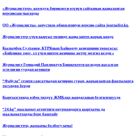
«Журналисттер» коомдук бирикмеси өзүнүн сайтынын жаңыланган
версиясын чыгарды
ОО «Журналисты» запустило обновленную версию сайта journalist.kg.
Журналисттер үчүн кыргыз тилинде жаңы китеп жарык көрдү
Кылычбек Султанов, КТРКнын Байкоочу кеңешинин төрагасы:
«Бийликке эмес, эл үчүн иштеп жеңишке жетчү мезгил келди »
Журналист Геннадий Павлюктун Бишкектеги колодон жасалган
эстелигин уурдап кетишти
“Фабула” гезити саясатчыдан кечирим сурап, жарыяланган фактыларга
төгүндөө берди
Кыргызстанда өзбек тилдүү ЖМКлар жандаганын белгилешүүдө
“24.kg” маалымат агенттиги окурмандарга кыргызча да
маалыматтарды бере баштайт
Журналисттер, жамаачы болбогулачы!