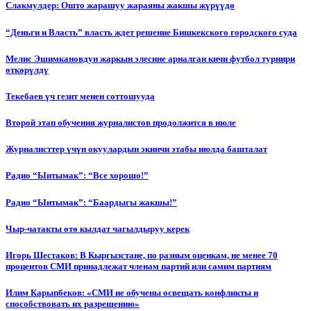
Слакмулдер: Ошто жарашуу жараяны жакшы жүрүүдө
“Деньги и Власть” власть ждет решение Бишкекского городского суда
Мелис Эшимкановдун жаркын элесине арналган кичи футбол турнири
өткөрүлдү
Текебаев үч гезит менен соттошууда
Второй этап обучения журналистов продолжится в июле
Журналисттер үчүн окуулардын экинчи этабы июлда башталат
Радио “Ынтымак”: “Все хорошо!”
Радио “Ынтымак”: “Баардыгы жакшы!”
Чыр-чатакты өтө кылдат чагылдыруу керек
Игорь Шестаков: В Кыргызстане, по разным оценкам, не менее 70
процентов СМИ принадлежат членам партий или самим партиям
Илим Карыпбеков: «СМИ не обучены освещать конфликты и
способствовать их разрешению»