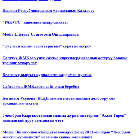
Кыргыз Республикасынын медиасынын Каталогу
“РАКУРС” киномакалалар сынагы
Media Literacy Сourse эми Ош шаарында
“Туулган жерим асыл турагым” сүрөт конкурсу
Салттуу ЖМКлар үчүн сайтка киргендердин санын өстүрүү боюнча
тренинг өткөрүлөт
Белгилүү кыргыз журналисти жардамга муктаж
Сайты жок ЖМКларга сайт ачып беребиз
Бегайым Усенова: КСДП демилгелеген мыйзам долбоору сөз
эркиндигин чектейт
5-ноябрда Кыргызстандын мыкты журналисттерине “Акыл Тирек”
наамын ыйгаруу салтанаты өтөт
Мелис Эшимканов атындагы коомдук фонд 2013-жылдын “Жылдын
мыкты журналисти” наамына сынак жарыялайт