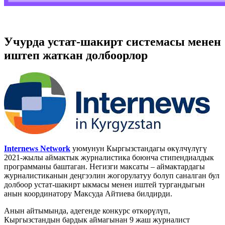
Учурда устат-шакирт системасы менен
иштеп жаткан долбоорлор
Internews Network
уюмунун Кыргызстандагы өкүлчүлүгү
2021-жылы аймактык журналистика боюнча стипендиалдык
программаны баштаган. Негизги максаты –
аймактардагы
журналистиканын деңгээлин жогорулатуу болуп саналган бул
долбоор
у
стат-шакирт ыкмасы менен иштей тургандыгын
анын координатору Максуда Айтиева билдирди.
Анын айтымында, адегенде конкурс өткөрүлүп,
Кыргызстандын бардык аймагынан 9 жаш журналист