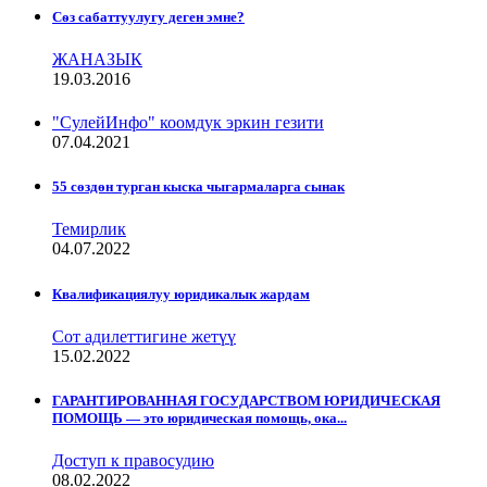
Сѳз сабаттуулугу деген эмне?
ЖАНАЗЫК
19.03.2016
"СулейИнфо" коомдук эркин гезити
07.04.2021
55 сөздөн турган кыска чыгармаларга сынак
Темирлик
04.07.2022
Квалификациялуу юридикалык жардам
Сот адилеттигине жетүү
15.02.2022
ГАРАНТИРОВАННАЯ ГОСУДАРСТВОМ ЮРИДИЧЕСКАЯ
ПОМОЩЬ — это юридическая помощь, ока...
Доступ к правосудию
08.02.2022