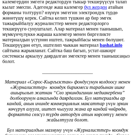
калемгердин эмгеги редактордун тыкыр текшерүүсүн талап
кылат эмеспи. Адегенде жаш калемгер
бул жерден
атайын
форманы толтуруп? өзүнүн эмгегин электрондук түрдө
жөнөтүшү керек. Сайтка келип түшкөн ар бир эмгек
тажырыйбалуу журналисттер менен редакторлорго
текшерүүгө сунушталат. Алар материал менен таанышып,
мүмкүнчүлүккө жараша калемгер менен биргеликте
материалдын үстүнөн иштеп, тажрыйбасы менен бөлүшөт.
Текшерүүдөн өтүп, иштелип чыккан материал
bashat.info
сайтына жарыяланат. Сайтка
баш багып, устат-шакирт
системасы аркылуу даярдалган эмгектер менен таанышсаңыз
болот.
_____________________
Материал «Сорос-Кыргызстан» фондусунун колдоосу менен
«Журналисттер» коомдук бирикмеси тарабынан ишке
ашырылып жаткан “Сөз эркиндигинин медиакербени”
долбоорунун алкагында даярдалган. Бул материалды ар
кандай, анын ичинде коммерциялык максаттар үчүн эркин
көчүрүп алууга, иштеп чыгууга жана ар кандай чөйрөдө,
форматта сөзсүз түрдө автордун атын көрсөтүү менен
жайылтууга болот.
Бул материалдын мазмуну үчүн «Журналисттер» коомдук