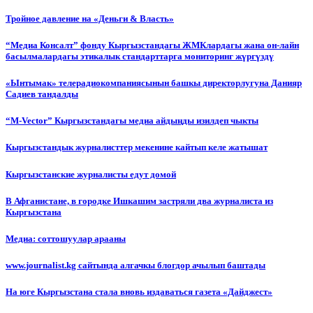
Тройное давление на «Деньги & Власть»
“Медиа Консалт” фонду Кыргызстандагы ЖМКлардагы жана он-лайн
басылмалардагы этикалык стандарттарга мониторинг жүргүздү
«Ынтымак» телерадиокомпаниясынын башкы директорлугуна Данияр
Садиев тандалды
“М-Vector” Кыргызстандагы медиа айдыңды изилдеп чыкты
Кыргызстандык журналисттер мекенине кайтып келе жатышат
Кыргызстанские журналисты едут домой
В Афганистане, в городке Ишкашим застряли два журналиста из
Кыргызстана
Медиа: соттошуулар арааны
www.journalist.kg сайтында алгачкы блогдор ачылып баштады
На юге Кыргызстана стала вновь издаваться газета «Дайджест»