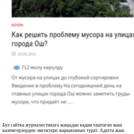
Бул сайтка журналистикага жаңыдан кадам таштаган жаш
калемгерлердин эмгектери жарыяланып турат. Адатта жаш