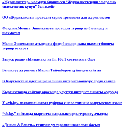
«Журналисттер» коомдук бирикмеси “Журналисттердин эл аралык
тилектештик күнүн” белгилейт
ОО «Журналисты» проводит серию тренингов для журналистов
Фонд им.Мелиса Эшимканова проводит турнир по бильярду и
шахматам
Мелис Эшимканов атындагы фонд бильярд жана шахмат боюнча
турнир өткөрөт
Запуск радио «Ынтымак» на fm 106.1 состоится в Оше
Белгилүү журналист Марип Тайчабаров дүйнөдөн кайтты
В Кыргызстане идет национальный интернет-конкурс среди сайтов
Кыргызстанда сайттар арасында улуттук-интернет сынагы жүрүүдө
У «vb.kg» появилась новая рубрика с новостями на кыргызском языке
“vb.kg.” сайтында кыргызча жаңылыктарды түрмөгү ачылды
«Деньги & Власть» гезитине үч тараптан жасалган басым