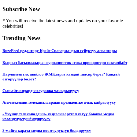
Subscribe Now
* You will receive the latest news and updates on your favorite
celebrities!
Trending News
BuzzFeed редактору Крэйг Силвермандын сүйүктүү аспаптары
Кыргыз басылмалары: журналисттик этика принциптери сакталбайт
Парламенттик шайлоо ЖМКларга кандай таасир берет? Кандай
өзгөрүүлөр болот?
Сын айткандардын суракка чакырылуусу
Ата-мекендик телеканалдардын президентке ачык кайрылуусу
«Үчүнчү телеканалдын» кеңсесин өрттөп кетүү боюнча медиа
коомчулуктун билдирүүсү
3-майга карата медиа коомчулуктун билдирүүсү