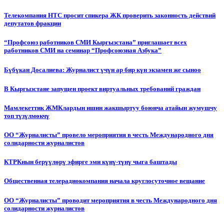
Телекомпания НТС просит спикера ЖК проверить законность действий
депутатов фракции
“Профсоюз работников СМИ Кыргызстана” приглашает всех
работников СМИ на семинар “Профсоюзная Азбука”
Бүбүкан Досалиева: Журналист үчүн ар бир күн экзамен же сыноо
В Кыргызстане запущен проект виртуальных требований граждан
Мамлекеттик ЖМКлардын ишин жакшыртуу боюнча атайын жумушчу
топ түзүлмөкчү
ОО “Журналисты” провело мероприятия в честь Международного дня
солидарности журналистов
КТРКнын берүүлөрү эфирге эми күнү-түнү чыга баштады
Общественная телерадиокомпания начала круглосуточное вещание
ОО “Журналисты” проводит мероприятия в честь Международного дня
солидарности журналистов