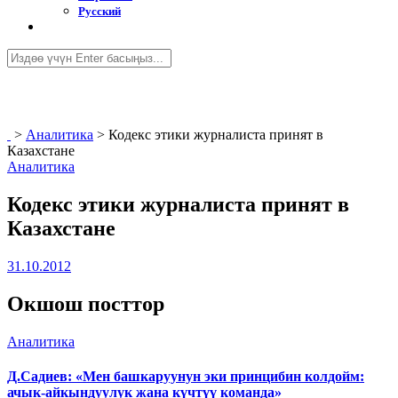
Русский
>
Аналитика
>
Кодекс этики журналиста принят в
Казахстане
Аналитика
Кодекс этики журналиста принят в
Казахстане
31.10.2012
Окшош посттор
Аналитика
Д.Садиев: «Мен башкаруунун эки принцибин колдойм:
ачык-айкындуулук жана күчтүү команда»