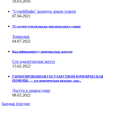
19.03.2016
"СулейИнфо" коомдук эркин гезити
07.04.2021
55 сөздөн турган кыска чыгармаларга сынак
Темирлик
04.07.2022
Квалификациялуу юридикалык жардам
Сот адилеттигине жетүү
15.02.2022
ГАРАНТИРОВАННАЯ ГОСУДАРСТВОМ ЮРИДИЧЕСКАЯ
ПОМОЩЬ — это юридическая помощь, ока...
Доступ к правосудию
08.02.2022
Бардык блогдор