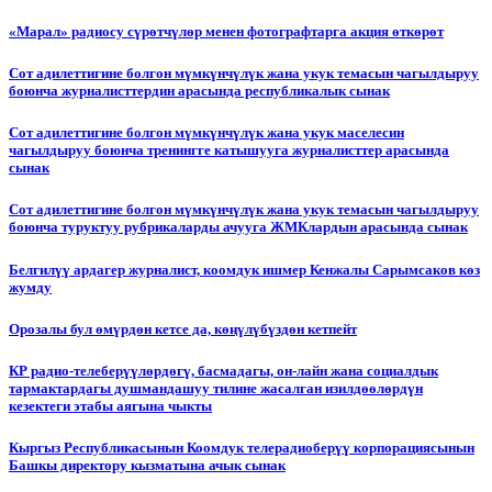
«Марал» радиосу сүрөтчүлөр менен фотографтарга акция өткөрөт
Сот адилеттигине болгон мүмкүнчүлүк жана укук темасын чагылдыруу
боюнча журналисттердин арасында республикалык сынак
Сот адилеттигине болгон мүмкүнчүлүк жана укук маселесин
чагылдыруу боюнча тренингге катышууга журналисттер арасында
сынак
Сот адилеттигине болгон мүмкүнчүлүк жана укук темасын чагылдыруу
боюнча туруктуу рубрикаларды ачууга ЖМКлардын арасында сынак
Белгилүү ардагер журналист, коомдук ишмер Кенжалы Сарымсаков көз
жумду
Орозалы бул өмүрдөн кетсе да, көңүлүбүздөн кетпейт
КР радио-телеберүүлөрдөгү, басмадагы, он-лайн жана социалдык
тармактардагы душмандашуу тилине жасалган изилдөөлөрдүн
кезектеги этабы аягына чыкты
Кыргыз Республикасынын Коомдук телерадиоберүү корпорациясынын
Башкы директору кызматына ачык сынак