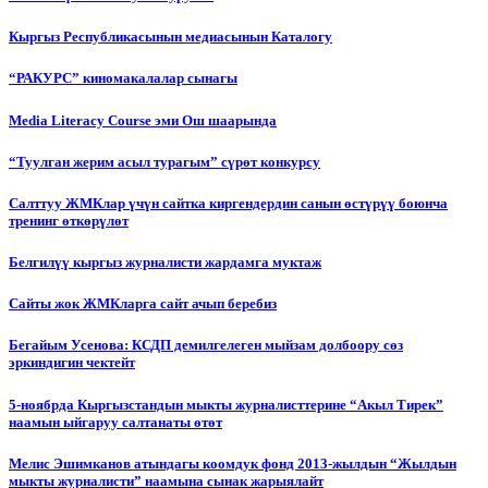
Кыргыз Республикасынын медиасынын Каталогу
“РАКУРС” киномакалалар сынагы
Media Literacy Сourse эми Ош шаарында
“Туулган жерим асыл турагым” сүрөт конкурсу
Салттуу ЖМКлар үчүн сайтка киргендердин санын өстүрүү боюнча
тренинг өткөрүлөт
Белгилүү кыргыз журналисти жардамга муктаж
Сайты жок ЖМКларга сайт ачып беребиз
Бегайым Усенова: КСДП демилгелеген мыйзам долбоору сөз
эркиндигин чектейт
5-ноябрда Кыргызстандын мыкты журналисттерине “Акыл Тирек”
наамын ыйгаруу салтанаты өтөт
Мелис Эшимканов атындагы коомдук фонд 2013-жылдын “Жылдын
мыкты журналисти” наамына сынак жарыялайт