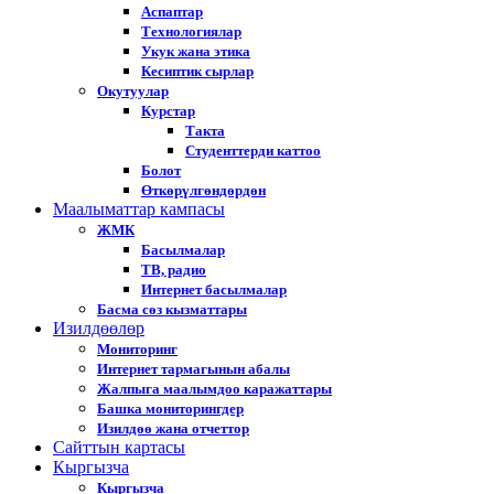
Аспаптар
Технологиялар
Укук жана этика
Кесиптик сырлар
Окутуулар
Курстар
Такта
Студенттерди каттоо
Болот
Өткөрүлгөндөрдөн
Маалыматтар кампасы
ЖМК
Басылмалар
ТВ, радио
Интернет басылмалар
Басма сөз кызматтары
Изилдөөлөр
Мониторинг
Интернет тармагынын абалы
Жалпыга маалымдоо каражаттары
Башка мониторингдер
Изилдөө жана отчеттор
Cайттын картасы
Кыргызча
Кыргызча