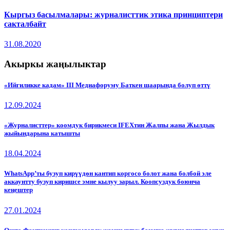
Кыргыз басылмалары: журналисттик этика принциптери
сакталбайт
31.08.2020
Акыркы жаңылыктар
«Ийгиликке кадам» III Медиафоруму Баткен шаарында болуп өттү
12.09.2024
«Журналисттер» коомдук бирикмеси IFEXтин Жалпы жана Жылдык
жыйындарына катышты
18.04.2024
WhatsApp’ты бузуп кирүүдөн кантип коргосо болот жана болбой эле
аккаунтту бузуп киришсе эмне кылуу зарыл. Коопсуздук боюнча
кеңештер
27.01.2024