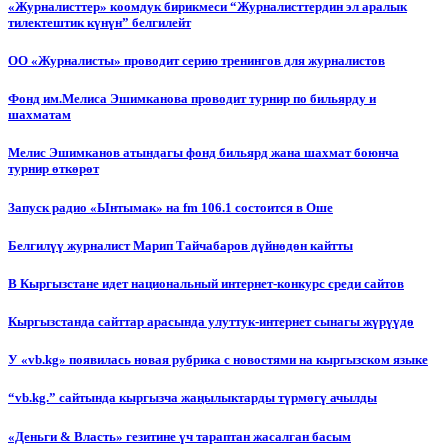
«Журналисттер» коомдук бирикмеси “Журналисттердин эл аралык
тилектештик күнүн” белгилейт
ОО «Журналисты» проводит серию тренингов для журналистов
Фонд им.Мелиса Эшимканова проводит турнир по бильярду и
шахматам
Мелис Эшимканов атындагы фонд бильярд жана шахмат боюнча
турнир өткөрөт
Запуск радио «Ынтымак» на fm 106.1 состоится в Оше
Белгилүү журналист Марип Тайчабаров дүйнөдөн кайтты
В Кыргызстане идет национальный интернет-конкурс среди сайтов
Кыргызстанда сайттар арасында улуттук-интернет сынагы жүрүүдө
У «vb.kg» появилась новая рубрика с новостями на кыргызском языке
“vb.kg.” сайтында кыргызча жаңылыктарды түрмөгү ачылды
«Деньги & Власть» гезитине үч тараптан жасалган басым