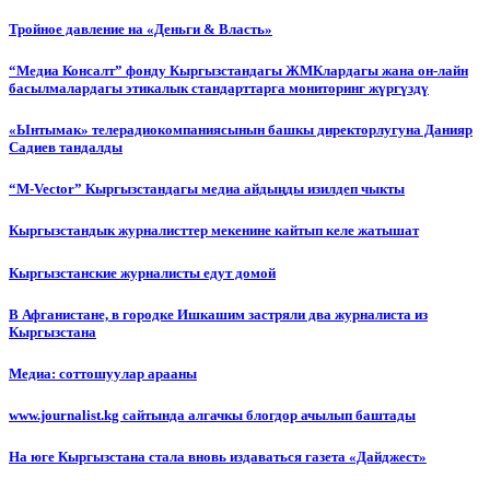
Тройное давление на «Деньги & Власть»
“Медиа Консалт” фонду Кыргызстандагы ЖМКлардагы жана он-лайн
басылмалардагы этикалык стандарттарга мониторинг жүргүздү
«Ынтымак» телерадиокомпаниясынын башкы директорлугуна Данияр
Садиев тандалды
“М-Vector” Кыргызстандагы медиа айдыңды изилдеп чыкты
Кыргызстандык журналисттер мекенине кайтып келе жатышат
Кыргызстанские журналисты едут домой
В Афганистане, в городке Ишкашим застряли два журналиста из
Кыргызстана
Медиа: соттошуулар арааны
www.journalist.kg сайтында алгачкы блогдор ачылып баштады
На юге Кыргызстана стала вновь издаваться газета «Дайджест»