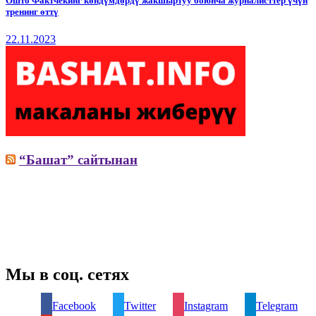
Ошто Фактчекинг көндүмдөрдү жакшыртуу боюнча журналисттер үчүн
тренинг өттү
22.11.2023
“Башат” сайтынан
Мы в соц. сетях
Facebook
Twitter
Instagram
Telegram