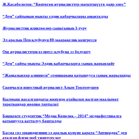
Ж.Касаболотов: “Көптөгөн журналисттер маектешүүгө даяр эмес”
“Дем” сайтынын мыкты элдик кабарчылары аныкталды
Журналисттик иликтөөлөр сынагынын 3-туру
Эл аралык Пен-клубунун 80-мааракелик конгресси
Ош журналисттери өз пресс-клубуна ээ болушту
“Дем” сайты мыкты Элдик кабарчыларга сынак жарыялайт
“Жаңылыктар алиппеси” семинарына катышууга сынак жарыланды
Cкончался известный журналист Алым Токтомушев
Кылмыш жасалгандыгы жөнүндө атайылап жалган маалымат
тараткандар жоопко тартылат
Бишкекте студенттик “Медиа Көпөлөк – 2014” медиафестивалга
катышууга катталуу башталды
Басма сөз эркиндигинин эл аралык күнүнө карата “Антиөрдөк” деп
аталган флеш-моб уюштурулат