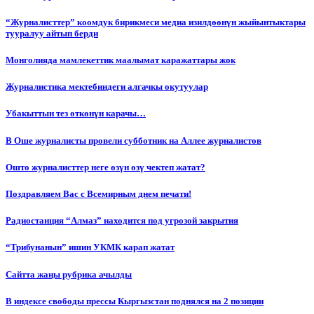
“Журналисттер” коомдук бирикмеси медиа изилдөөнүн жыйынтыктары
тууралуу айтып берди
Монголияда мамлекеттик маалымат каражаттары жок
Журналистика мектебиндеги алгачкы окутуулар
Убакыттын тез өткөнүн карачы…
В Оше журналисты провели субботник на Аллее журналистов
Ошто журналисттер неге өзүн өзү чектеп жатат?
Поздравляем Вас с Всемирным днем печати!
Радиостанция “Алмаз” находится под угрозой закрытия
“Трибунанын” ишин УКМК карап жатат
Сайтта жаңы рубрика ачылды
В индексе свободы прессы Кыргызстан поднялся на 2 позиции