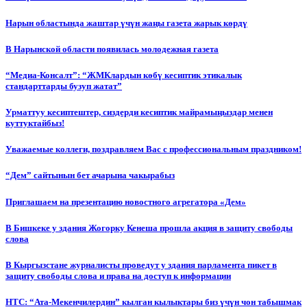
Нарын областында жаштар үчүн жаңы газета жарык көрдү
В Нарынской области появилась молодежная газета
“Медиа-Консалт”: “ЖМКлардын көбү кесиптик этикалык
стандарттарды бузуп жатат”
Урматтуу кесиптештер, сиздерди кесиптик майрамыңыздар менен
куттуктайбыз!
Уважаемые коллеги, поздравляем Вас с профессиональным праздником!
“Дем” сайтынын бет ачарына чакырабыз
Приглашаем на презентацию новостного агрегатора «Дем»
В Бишкеке у здания Жогорку Кенеша прошла акция в защиту свободы
слова
В Кыргызстане журналисты проведут у здания парламента пикет в
защиту свободы слова и права на доступ к информации
НТС: “Ата-Мекенчилердин” кылган кылыктары биз үчүн чон табышмак