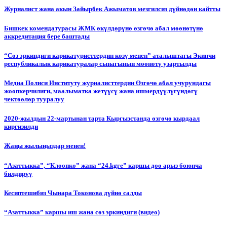
Журналист жана акын Зайырбек Ажыматов мезгилсиз дүйнөдөн кайтты
Бишкек комендатурасы ЖМК өкүлдөрүнө өзгөчө абал мөөнөтүнө
аккредитация бере баштады
“Сөз эркиндиги карикатуристтердин көзү менен” аталыштагы Экинчи
республикалык карикатуралар сынагынын мөөнөтү узартылды
Медиа Полиси Институту журналисттердин Өзгөчө абал учурундагы
жоопкерчилиги, маалыматка жетүүсү жана ишмердүүлүгүндөгү
чектөөлөр тууралуу
2020-жылдын 22-мартынан тарта Кыргызстанда өзгөчө кырдаал
киргизилди
Жаңы жылыңыздар менен!
“Азаттыкка”, “Клоопко” жана “24.kgге” каршы доо арыз боюнча
билдирүү
Кесиптешибиз Чынара Токонова дүйнө салды
“Азаттыкка” каршы иш жана сөз эркиндиги (видео)