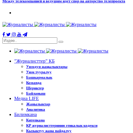
Между телекомпанией и ведущим идет спор на авторство телепроекта
”Журналисттер” КБ
Уюмдун жаңылыктары
Уюм тууралуу
Башкармалык
Команда
Шериктер
Байланыш
Медиа LIFE
Жанылыктар
Аналитика
Билимкана
Китепкана
КР журналисттеринин этикалык кодекси
Кызыктуу жана пайдалуу