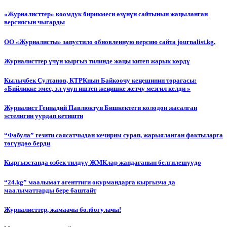
«Журналисттер» коомдук бирикмеси өзүнүн сайтынын жаңыланган
версиясын чыгарды
ОО «Журналисты» запустило обновленную версию сайта journalist.kg.
Журналисттер үчүн кыргыз тилинде жаңы китеп жарык көрдү
Кылычбек Султанов, КТРКнын Байкоочу кеңешинин төрагасы:
«Бийликке эмес, эл үчүн иштеп жеңишке жетчү мезгил келди »
Журналист Геннадий Павлюктун Бишкектеги колодон жасалган
эстелигин уурдап кетишти
“Фабула” гезити саясатчыдан кечирим сурап, жарыяланган фактыларга
төгүндөө берди
Кыргызстанда өзбек тилдүү ЖМКлар жандаганын белгилешүүдө
“24.kg” маалымат агенттиги окурмандарга кыргызча да
маалыматтарды бере баштайт
Журналисттер, жамаачы болбогулачы!