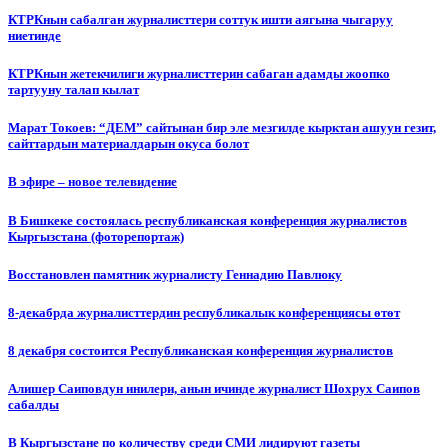
КТРКнын сабалган журналисттери соттук ишти аягына чыгаруу
ниетинде
КТРКнын жетекчилиги журналисттерин сабаган адамды жоопко
тартууну талап кылат
Марат Токоев: “ДЕМ” сайтынан бир эле мезгилде кырктан ашуун гезит,
сайттардын материалдарын окуса болот
В эфире – новое телевидение
В Бишкеке состоялась республиканская конференция журналистов
Кыргызстана (фоторепортаж)
Восстановлен памятник журналисту Геннадию Павлюку
8-декабрда журналисттердин республикалык конференциясы өтөт
8 декабря состоится Республиканская конференция журналистов
Алишер Саиповдун инилери, анын ичинде журналист Шохрух Саипов
сабалды
В Кыргызстане по количеству среди СМИ лидируют газеты