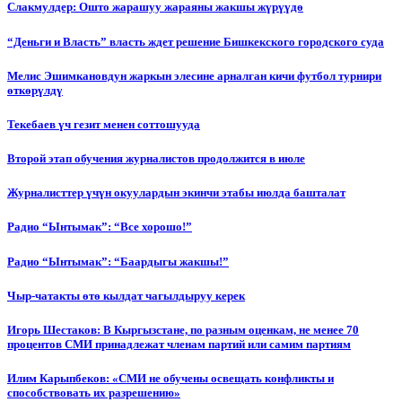
Слакмулдер: Ошто жарашуу жараяны жакшы жүрүүдө
“Деньги и Власть” власть ждет решение Бишкекского городского суда
Мелис Эшимкановдун жаркын элесине арналган кичи футбол турнири
өткөрүлдү
Текебаев үч гезит менен соттошууда
Второй этап обучения журналистов продолжится в июле
Журналисттер үчүн окуулардын экинчи этабы июлда башталат
Радио “Ынтымак”: “Все хорошо!”
Радио “Ынтымак”: “Баардыгы жакшы!”
Чыр-чатакты өтө кылдат чагылдыруу керек
Игорь Шестаков: В Кыргызстане, по разным оценкам, не менее 70
процентов СМИ принадлежат членам партий или самим партиям
Илим Карыпбеков: «СМИ не обучены освещать конфликты и
способствовать их разрешению»