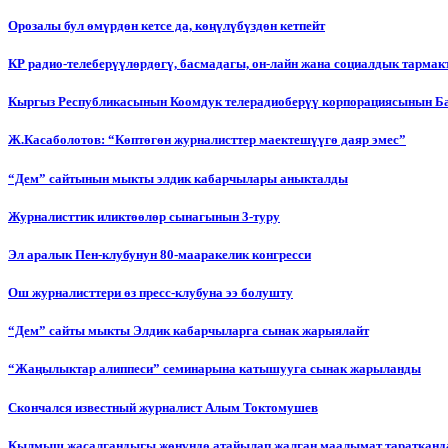
Орозалы бул өмүрдөн кетсе да, көңүлүбүздөн кетпейт
КР радио-телеберүүлөрдөгү, басмадагы, он-лайн жана социалдык тарма
Кыргыз Республикасынын Коомдук телерадиоберүү корпорациясынын Б
Ж.Касаболотов: “Көптөгөн журналисттер маектешүүгө даяр эмес”
“Дем” сайтынын мыкты элдик кабарчылары аныкталды
Журналисттик иликтөөлөр сынагынын 3-туру
Эл аралык Пен-клубунун 80-мааракелик конгресси
Ош журналисттери өз пресс-клубуна ээ болушту
“Дем” сайты мыкты Элдик кабарчыларга сынак жарыялайт
“Жаңылыктар алиппеси” семинарына катышууга сынак жарыланды
Cкончался известный журналист Алым Токтомушев
Кылмыш жасалгандыгы жөнүндө атайылап жалган маалымат таратканда