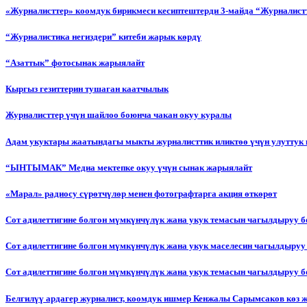
«Журналисттер» коомдук бирикмеси кесиптештерди 3-майда “Журналистт
“Журналистика негиздери” китеби жарык көрдү
“Азаттык” фотосынак жарыялайт
Кыргыз гезиттерин тушаган каатчылык
Журналисттер үчүн шайлоо боюнча чакан окуу куралы
Адам укуктары жаатындагы мыкты журналисттик иликтөө үчүн улуттук 
“ЫНТЫМАК” Медиа мектепке окуу үчүн сынак жарыялайт
«Марал» радиосу сүрөтчүлөр менен фотографтарга акция өткөрөт
Сот адилеттигине болгон мүмкүнчүлүк жана укук темасын чагылдыруу 
Сот адилеттигине болгон мүмкүнчүлүк жана укук маселесин чагылдыруу
Сот адилеттигине болгон мүмкүнчүлүк жана укук темасын чагылдыруу
Белгилүү ардагер журналист, коомдук ишмер Кенжалы Сарымсаков көз 