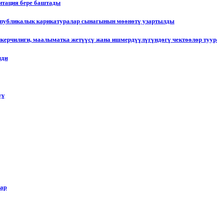
итация бере баштады
еспубликалык карикатуралар сынагынын мөөнөтү узартылды
пкерчилиги, маалыматка жетүүсү жана ишмердүүлүгүндөгү чектөөлөр туу
лди
үү
лар