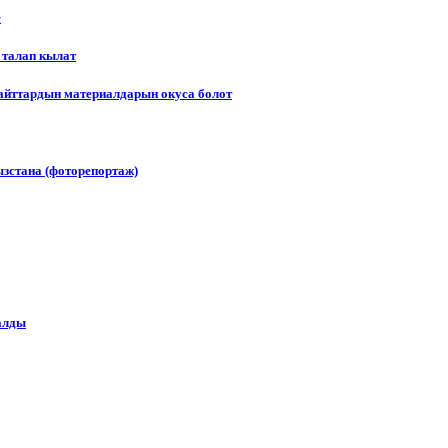
е
 талап кылат
сайттардын материалдарын окуса болот
зстана (фоторепортаж)
алды