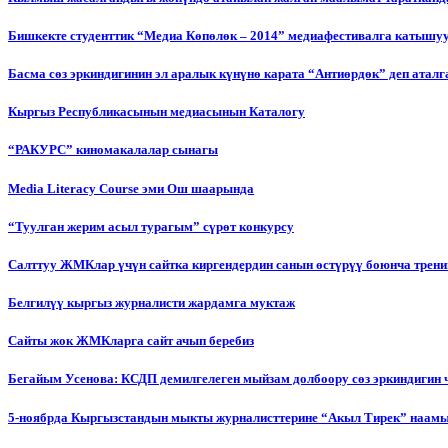
Бишкекте студенттик “Медиа Көпөлөк – 2014” медиафестивалга катышу
Басма сөз эркиндигинин эл аралык күнүнө карата “Антиөрдөк” деп ата
Кыргыз Республикасынын медиасынын Каталогу
“РАКУРС” киномакалалар сынагы
Media Literacy Сourse эми Ош шаарында
“Туулган жерим асыл турагым” сүрөт конкурсу
Салттуу ЖМКлар үчүн сайтка киргендердин санын өстүрүү боюнча трени
Белгилүү кыргыз журналисти жардамга муктаж
Сайты жок ЖМКларга сайт ачып беребиз
Бегайым Усенова: КСДП демилгелеген мыйзам долбоору сөз эркиндигин 
5-ноябрда Кыргызстандын мыкты журналисттерине “Акыл Тирек” наамы