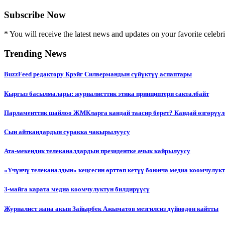
Subscribe Now
* You will receive the latest news and updates on your favorite celebri
Trending News
BuzzFeed редактору Крэйг Силвермандын сүйүктүү аспаптары
Кыргыз басылмалары: журналисттик этика принциптери сакталбайт
Парламенттик шайлоо ЖМКларга кандай таасир берет? Кандай өзгөрүүл
Сын айткандардын суракка чакырылуусу
Ата-мекендик телеканалдардын президентке ачык кайрылуусу
«Үчүнчү телеканалдын» кеңсесин өрттөп кетүү боюнча медиа коомчулук
3-майга карата медиа коомчулуктун билдирүүсү
Журналист жана акын Зайырбек Ажыматов мезгилсиз дүйнөдөн кайтты