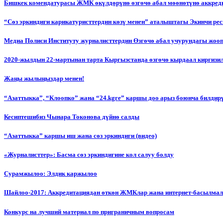
Бишкек комендатурасы ЖМК өкүлдөрүнө өзгөчө абал мөөнөтүнө аккред
“Сөз эркиндиги карикатуристтердин көзү менен” аталыштагы Экинчи р
Медиа Полиси Институту журналисттердин Өзгөчө абал учурундагы жоо
2020-жылдын 22-мартынан тарта Кыргызстанда өзгөчө кырдаал киргизи
Жаңы жылыңыздар менен!
“Азаттыкка”, “Клоопко” жана “24.kgге” каршы доо арыз боюнча билдир
Кесиптешибиз Чынара Токонова дүйнө салды
“Азаттыкка” каршы иш жана сөз эркиндиги (видео)
«Журналисттер»: Басма сөз эркиндигине кол салуу болду
Сурамжылоо: Элдик каржылоо
Шайлоо-2017: Аккредитациядан өткөн ЖМКлар жана интернет-басылма
Конкурс на лучший материал по приграничным вопросам