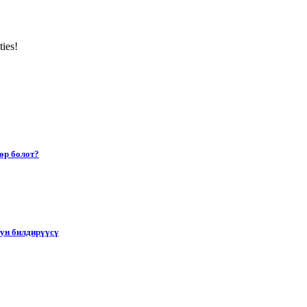
ties!
өр болот?
тун билдирүүсү