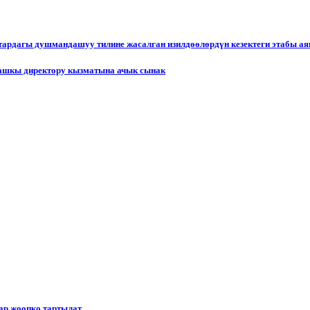
ктардагы душмандашуу тилине жасалган изилдөөлөрдүн кезектеги этабы а
ашкы директору кызматына ачык сынак
р жоопко тартылат