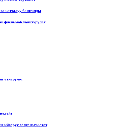
уга катталуу башталды
лган флеш-моб уюштурулат
нг өткөрүлөт
чектейт
н ыйгаруу салтанаты өтөт