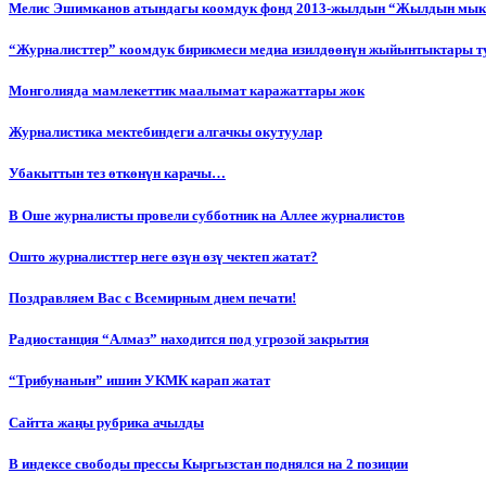
Мелис Эшимканов атындагы коомдук фонд 2013-жылдын “Жылдын мык
“Журналисттер” коомдук бирикмеси медиа изилдөөнүн жыйынтыктары т
Монголияда мамлекеттик маалымат каражаттары жок
Журналистика мектебиндеги алгачкы окутуулар
Убакыттын тез өткөнүн карачы…
В Оше журналисты провели субботник на Аллее журналистов
Ошто журналисттер неге өзүн өзү чектеп жатат?
Поздравляем Вас с Всемирным днем печати!
Радиостанция “Алмаз” находится под угрозой закрытия
“Трибунанын” ишин УКМК карап жатат
Сайтта жаңы рубрика ачылды
В индексе свободы прессы Кыргызстан поднялся на 2 позиции