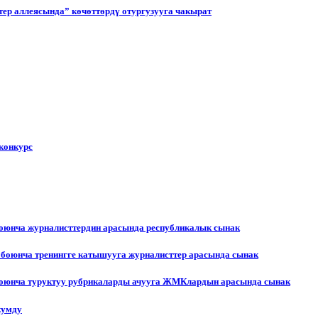
ер аллеясында” көчөттөрдү отургузууга чакырат
конкурс
боюнча журналисттердин арасында республикалык сынак
 боюнча тренингге катышууга журналисттер арасында сынак
 боюнча туруктуу рубрикаларды ачууга ЖМКлардын арасында сынак
жумду