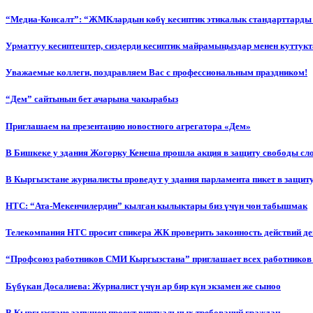
“Медиа-Консалт”: “ЖМКлардын көбү кесиптик этикалык стандарттарды 
Урматтуу кесиптештер, сиздерди кесиптик майрамыңыздар менен куттукт
Уважаемые коллеги, поздравляем Вас с профессиональным праздником!
“Дем” сайтынын бет ачарына чакырабыз
Приглашаем на презентацию новостного агрегатора «Дем»
В Бишкеке у здания Жогорку Кенеша прошла акция в защиту свободы сл
В Кыргызстане журналисты проведут у здания парламента пикет в защиту
НТС: “Ата-Мекенчилердин” кылган кылыктары биз үчүн чон табышмак
Телекомпания НТС просит спикера ЖК проверить законность действий д
“Профсоюз работников СМИ Кыргызстана” приглашает всех работников
Бүбүкан Досалиева: Журналист үчүн ар бир күн экзамен же сыноо
В Кыргызстане запущен проект виртуальных требований граждан