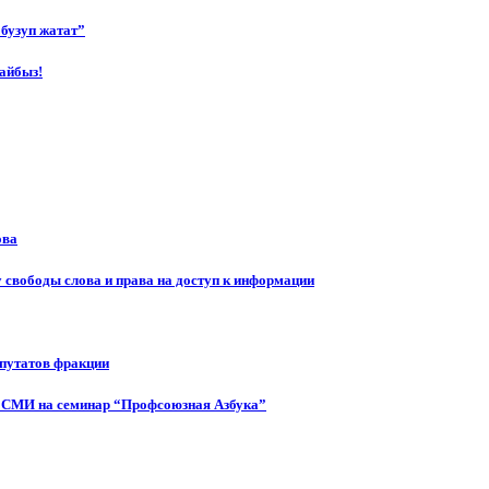
бузуп жатат”
айбыз!
ова
 свободы слова и права на доступ к информации
епутатов фракции
 СМИ на семинар “Профсоюзная Азбука”