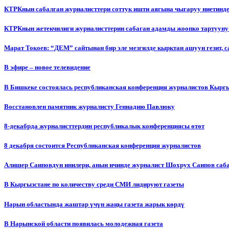
КТРКнын сабалган журналисттери соттук ишти аягына чыгаруу ниетинд
КТРКнын жетекчилиги журналисттерин сабаган адамды жоопко тартууну
Марат Токоев: “ДЕМ” сайтынан бир эле мезгилде кырктан ашуун гезит, 
В эфире – новое телевидение
В Бишкеке состоялась республиканская конференция журналистов Кыргы
Восстановлен памятник журналисту Геннадию Павлюку
8-декабрда журналисттердин республикалык конференциясы өтөт
8 декабря состоится Республиканская конференция журналистов
Алишер Саиповдун инилери, анын ичинде журналист Шохрух Саипов саб
В Кыргызстане по количеству среди СМИ лидируют газеты
Нарын областында жаштар үчүн жаңы газета жарык көрдү
В Нарынской области появилась молодежная газета