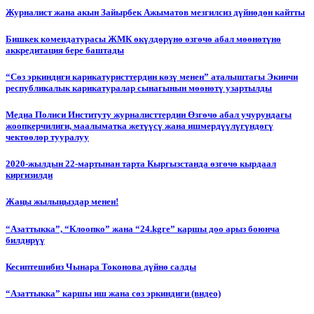
Журналист жана акын Зайырбек Ажыматов мезгилсиз дүйнөдөн кайтты
Бишкек комендатурасы ЖМК өкүлдөрүнө өзгөчө абал мөөнөтүнө
аккредитация бере баштады
“Сөз эркиндиги карикатуристтердин көзү менен” аталыштагы Экинчи
республикалык карикатуралар сынагынын мөөнөтү узартылды
Медиа Полиси Институту журналисттердин Өзгөчө абал учурундагы
жоопкерчилиги, маалыматка жетүүсү жана ишмердүүлүгүндөгү
чектөөлөр тууралуу
2020-жылдын 22-мартынан тарта Кыргызстанда өзгөчө кырдаал
киргизилди
Жаңы жылыңыздар менен!
“Азаттыкка”, “Клоопко” жана “24.kgге” каршы доо арыз боюнча
билдирүү
Кесиптешибиз Чынара Токонова дүйнө салды
“Азаттыкка” каршы иш жана сөз эркиндиги (видео)