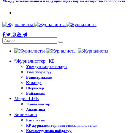
Между телекомпанией и ведущим идет спор на авторство телепроекта
”Журналисттер” КБ
Уюмдун жаңылыктары
Уюм тууралуу
Башкармалык
Команда
Шериктер
Байланыш
Медиа LIFE
Жанылыктар
Аналитика
Билимкана
Китепкана
КР журналисттеринин этикалык кодекси
Кызыктуу жана пайдалуу