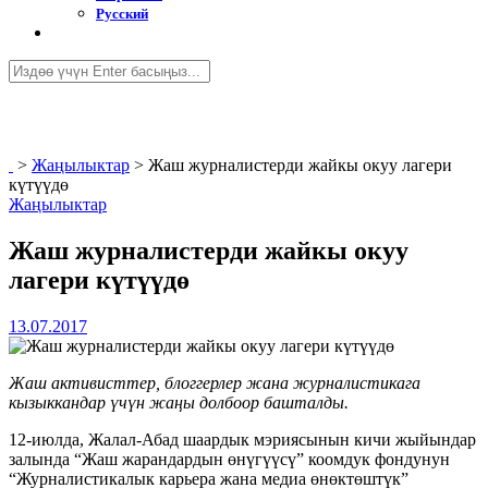
Русский
>
Жаңылыктар
>
Жаш журналистерди жайкы окуу лагери
күтүүдө
Жаңылыктар
Жаш журналистерди жайкы окуу
лагери күтүүдө
13.07.2017
Жаш активисттер, блоггерлер жана журналистикага
кызыккандар үчүн жаңы долбоор башталды.
12-июлда, Жалал-Абад шаардык мэриясынын кичи жыйындар
залында “Жаш жарандардын өнүгүүсү” коомдук фондунун
“Журналистикалык карьера жана медиа өнөктөштүк”