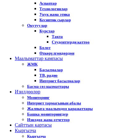
Аспаптар
Технологиялар
Укук жана этика
Кесиптик сырлар
Окутуулар
Курстар
Такта
Студенттерди каттоо
Болот
Өткөрүлгөндөрдөн
Маалыматтар кампасы
ЖМК
Басылмалар
ТВ, радио
Интернет басылмалар
Басма сөз кызматтары
Изилдөөлөр
Мониторинг
Интернет тармагынын абалы
Жалпыга маалымдоо каражаттары
Башка мониторингдер
Изилдөө жана отчеттор
Cайттын картасы
Кыргызча
Кыргызча