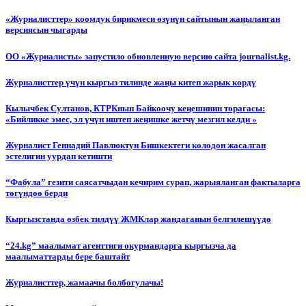
«Журналисттер» коомдук бирикмеси өзүнүн сайтынын жаңыланган
версиясын чыгарды
ОО «Журналисты» запустило обновленную версию сайта journalist.kg.
Журналисттер үчүн кыргыз тилинде жаңы китеп жарык көрдү
Кылычбек Султанов, КТРКнын Байкоочу кеңешинин төрагасы:
«Бийликке эмес, эл үчүн иштеп жеңишке жетчү мезгил келди »
Журналист Геннадий Павлюктун Бишкектеги колодон жасалган
эстелигин уурдап кетишти
“Фабула” гезити саясатчыдан кечирим сурап, жарыяланган фактыларга
төгүндөө берди
Кыргызстанда өзбек тилдүү ЖМКлар жандаганын белгилешүүдө
“24.kg” маалымат агенттиги окурмандарга кыргызча да
маалыматтарды бере баштайт
Журналисттер, жамаачы болбогулачы!