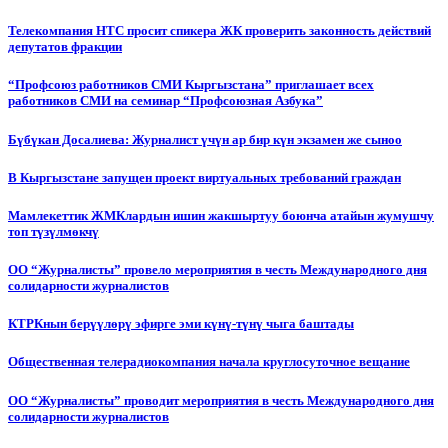
Телекомпания НТС просит спикера ЖК проверить законность действий
депутатов фракции
“Профсоюз работников СМИ Кыргызстана” приглашает всех
работников СМИ на семинар “Профсоюзная Азбука”
Бүбүкан Досалиева: Журналист үчүн ар бир күн экзамен же сыноо
В Кыргызстане запущен проект виртуальных требований граждан
Мамлекеттик ЖМКлардын ишин жакшыртуу боюнча атайын жумушчу
топ түзүлмөкчү
ОО “Журналисты” провело мероприятия в честь Международного дня
солидарности журналистов
КТРКнын берүүлөрү эфирге эми күнү-түнү чыга баштады
Общественная телерадиокомпания начала круглосуточное вещание
ОО “Журналисты” проводит мероприятия в честь Международного дня
солидарности журналистов