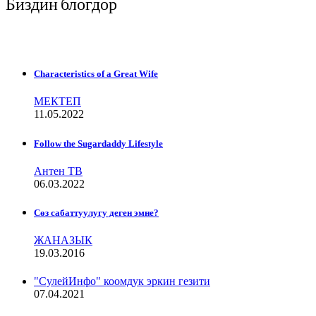
Биздин блогдор
Characteristics of a Great Wife
МЕКТЕП
11.05.2022
Follow the Sugardaddy Lifestyle
Антен ТВ
06.03.2022
Сѳз сабаттуулугу деген эмне?
ЖАНАЗЫК
19.03.2016
"СулейИнфо" коомдук эркин гезити
07.04.2021