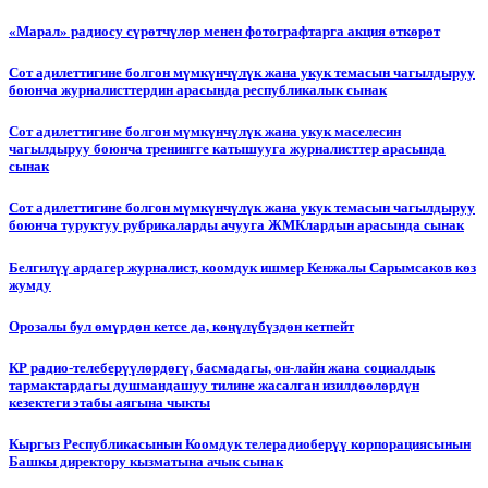
«Марал» радиосу сүрөтчүлөр менен фотографтарга акция өткөрөт
Сот адилеттигине болгон мүмкүнчүлүк жана укук темасын чагылдыруу
боюнча журналисттердин арасында республикалык сынак
Сот адилеттигине болгон мүмкүнчүлүк жана укук маселесин
чагылдыруу боюнча тренингге катышууга журналисттер арасында
сынак
Сот адилеттигине болгон мүмкүнчүлүк жана укук темасын чагылдыруу
боюнча туруктуу рубрикаларды ачууга ЖМКлардын арасында сынак
Белгилүү ардагер журналист, коомдук ишмер Кенжалы Сарымсаков көз
жумду
Орозалы бул өмүрдөн кетсе да, көңүлүбүздөн кетпейт
КР радио-телеберүүлөрдөгү, басмадагы, он-лайн жана социалдык
тармактардагы душмандашуу тилине жасалган изилдөөлөрдүн
кезектеги этабы аягына чыкты
Кыргыз Республикасынын Коомдук телерадиоберүү корпорациясынын
Башкы директору кызматына ачык сынак