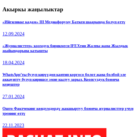
Акыркы жаңылыктар
«Ийгиликке кадам» III Медиафоруму Баткен шаарында болуп өттү
12.09.2024
«Журналисттер» коомдук бирикмеси IFEXтин Жалпы жана Жылдык
жыйындарына катышты
18.04.2024
WhatsApp’ты бузуп кирүүдөн кантип коргосо болот жана болбой эле
аккаунтту бузуп киришсе эмне кылуу зарыл. Коопсуздук боюнча
кеңештер
27.01.2024
Ошто Фактчекинг көндүмдөрдү жакшыртуу боюнча журналисттер үчүн
тренинг өттү
22.11.2023