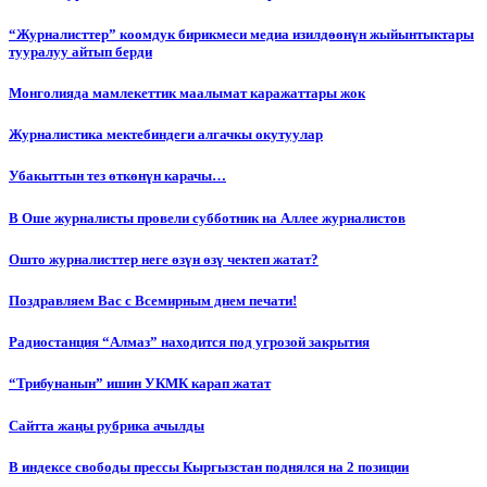
“Журналисттер” коомдук бирикмеси медиа изилдөөнүн жыйынтыктары
тууралуу айтып берди
Монголияда мамлекеттик маалымат каражаттары жок
Журналистика мектебиндеги алгачкы окутуулар
Убакыттын тез өткөнүн карачы…
В Оше журналисты провели субботник на Аллее журналистов
Ошто журналисттер неге өзүн өзү чектеп жатат?
Поздравляем Вас с Всемирным днем печати!
Радиостанция “Алмаз” находится под угрозой закрытия
“Трибунанын” ишин УКМК карап жатат
Сайтта жаңы рубрика ачылды
В индексе свободы прессы Кыргызстан поднялся на 2 позиции