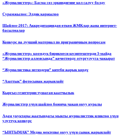
«Журналисттер»: Басма сөз эркиндигине кол салуу болду
Сурамжылоо: Элдик каржылоо
Шайлоо-2017: Аккредитациядан өткөн ЖМКлар жана интернет-
басылмалар
Конкурс на лучший материал по приграничным вопросам
«Журналисттер» коомдук бирикмеси кесиптештерди 3-майда
“Журналисттер аллеясында” көчөттөрдү отургузууга чакырат
“Журналистика негиздери” китеби жарык көрдү
“Азаттык” фотосынак жарыялайт
Кыргыз гезиттерин тушаган каатчылык
Журналисттер үчүн шайлоо боюнча чакан окуу куралы
Адам укуктары жаатындагы мыкты журналисттик иликтөө үчүн
улуттук конкурс
“ЫНТЫМАК” Медиа мектепке окуу үчүн сынак жарыялайт