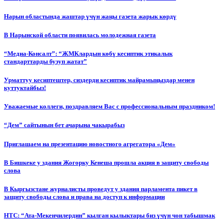
Нарын областында жаштар үчүн жаңы газета жарык көрдү
В Нарынской области появилась молодежная газета
“Медиа-Консалт”: “ЖМКлардын көбү кесиптик этикалык
стандарттарды бузуп жатат”
Урматтуу кесиптештер, сиздерди кесиптик майрамыңыздар менен
куттуктайбыз!
Уважаемые коллеги, поздравляем Вас с профессиональным праздником!
“Дем” сайтынын бет ачарына чакырабыз
Приглашаем на презентацию новостного агрегатора «Дем»
В Бишкеке у здания Жогорку Кенеша прошла акция в защиту свободы
слова
В Кыргызстане журналисты проведут у здания парламента пикет в
защиту свободы слова и права на доступ к информации
НТС: “Ата-Мекенчилердин” кылган кылыктары биз үчүн чон табышмак