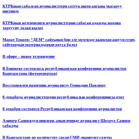
КТРКнын сабалган журналисттери соттук ишти аягына чыгаруу
ниетинде
КТРКнын жетекчилиги журналисттерин сабаган адамды жоопко
тартууну талап кылат
Марат Токоев: “ДЕМ” сайтынан бир эле мезгилде кырктан ашуун гезит,
сайттардын материалдарын окуса болот
В эфире – новое телевидение
В Бишкеке состоялась республиканская конференция журналистов
Кыргызстана (фоторепортаж)
Восстановлен памятник журналисту Геннадию Павлюку
8-декабрда журналисттердин республикалык конференциясы өтөт
8 декабря состоится Республиканская конференция журналистов
Алишер Саиповдун инилери, анын ичинде журналист Шохрух Саипов
сабалды
В Кыргызстане по количеству среди СМИ лидируют газеты