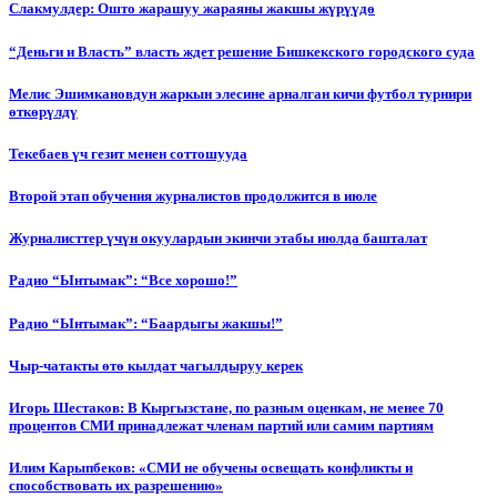
Слакмулдер: Ошто жарашуу жараяны жакшы жүрүүдө
“Деньги и Власть” власть ждет решение Бишкекского городского суда
Мелис Эшимкановдун жаркын элесине арналган кичи футбол турнири
өткөрүлдү
Текебаев үч гезит менен соттошууда
Второй этап обучения журналистов продолжится в июле
Журналисттер үчүн окуулардын экинчи этабы июлда башталат
Радио “Ынтымак”: “Все хорошо!”
Радио “Ынтымак”: “Баардыгы жакшы!”
Чыр-чатакты өтө кылдат чагылдыруу керек
Игорь Шестаков: В Кыргызстане, по разным оценкам, не менее 70
процентов СМИ принадлежат членам партий или самим партиям
Илим Карыпбеков: «СМИ не обучены освещать конфликты и
способствовать их разрешению»