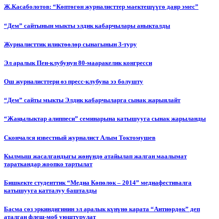
Ж.Касаболотов: “Көптөгөн журналисттер маектешүүгө даяр эмес”
“Дем” сайтынын мыкты элдик кабарчылары аныкталды
Журналисттик иликтөөлөр сынагынын 3-туру
Эл аралык Пен-клубунун 80-мааракелик конгресси
Ош журналисттери өз пресс-клубуна ээ болушту
“Дем” сайты мыкты Элдик кабарчыларга сынак жарыялайт
“Жаңылыктар алиппеси” семинарына катышууга сынак жарыланды
Cкончался известный журналист Алым Токтомушев
Кылмыш жасалгандыгы жөнүндө атайылап жалган маалымат
тараткандар жоопко тартылат
Бишкекте студенттик “Медиа Көпөлөк – 2014” медиафестивалга
катышууга катталуу башталды
Басма сөз эркиндигинин эл аралык күнүнө карата “Антиөрдөк” деп
аталган флеш-моб уюштурулат