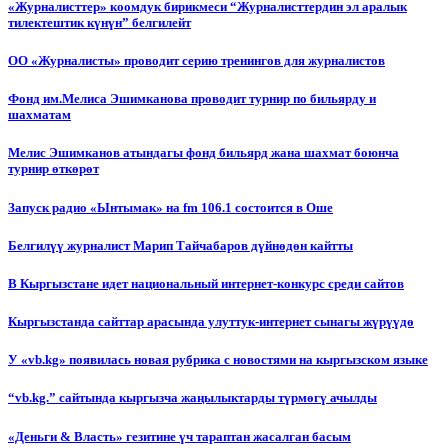
«Журналисттер» коомдук бирикмеси “Журналисттердин эл аралык
тилектештик күнүн” белгилейт
ОО «Журналисты» проводит серию тренингов для журналистов
Фонд им.Мелиса Эшимканова проводит турнир по бильярду и
шахматам
Мелис Эшимканов атындагы фонд бильярд жана шахмат боюнча
турнир өткөрөт
Запуск радио «Ынтымак» на fm 106.1 состоится в Оше
Белгилүү журналист Марип Тайчабаров дүйнөдөн кайтты
В Кыргызстане идет национальный интернет-конкурс среди сайтов
Кыргызстанда сайттар арасында улуттук-интернет сынагы жүрүүдө
У «vb.kg» появилась новая рубрика с новостями на кыргызском языке
“vb.kg.” сайтында кыргызча жаңылыктарды түрмөгү ачылды
«Деньги & Власть» гезитине үч тараптан жасалган басым