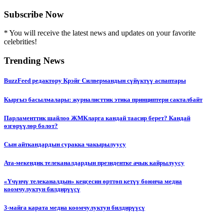
Subscribe Now
* You will receive the latest news and updates on your favorite
celebrities!
Trending News
BuzzFeed редактору Крэйг Силвермандын сүйүктүү аспаптары
Кыргыз басылмалары: журналисттик этика принциптери сакталбайт
Парламенттик шайлоо ЖМКларга кандай таасир берет? Кандай
өзгөрүүлөр болот?
Сын айткандардын суракка чакырылуусу
Ата-мекендик телеканалдардын президентке ачык кайрылуусу
«Үчүнчү телеканалдын» кеңсесин өрттөп кетүү боюнча медиа
коомчулуктун билдирүүсү
3-майга карата медиа коомчулуктун билдирүүсү