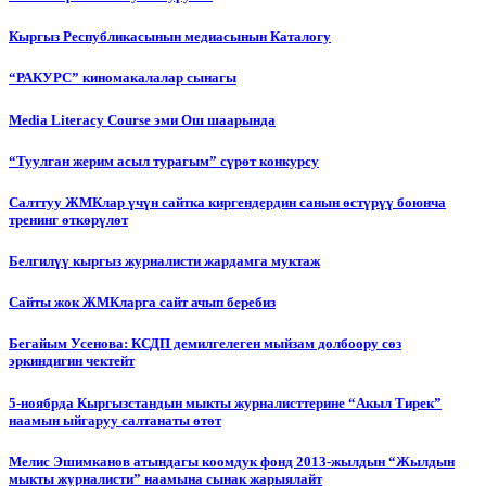
Кыргыз Республикасынын медиасынын Каталогу
“РАКУРС” киномакалалар сынагы
Media Literacy Сourse эми Ош шаарында
“Туулган жерим асыл турагым” сүрөт конкурсу
Салттуу ЖМКлар үчүн сайтка киргендердин санын өстүрүү боюнча
тренинг өткөрүлөт
Белгилүү кыргыз журналисти жардамга муктаж
Сайты жок ЖМКларга сайт ачып беребиз
Бегайым Усенова: КСДП демилгелеген мыйзам долбоору сөз
эркиндигин чектейт
5-ноябрда Кыргызстандын мыкты журналисттерине “Акыл Тирек”
наамын ыйгаруу салтанаты өтөт
Мелис Эшимканов атындагы коомдук фонд 2013-жылдын “Жылдын
мыкты журналисти” наамына сынак жарыялайт