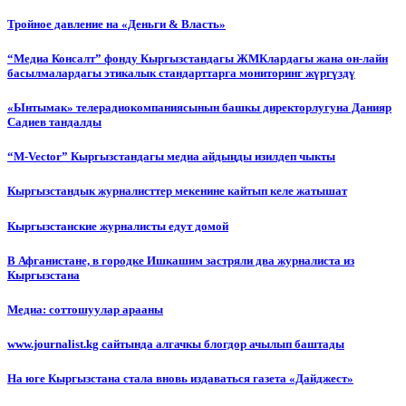
Тройное давление на «Деньги & Власть»
“Медиа Консалт” фонду Кыргызстандагы ЖМКлардагы жана он-лайн
басылмалардагы этикалык стандарттарга мониторинг жүргүздү
«Ынтымак» телерадиокомпаниясынын башкы директорлугуна Данияр
Садиев тандалды
“М-Vector” Кыргызстандагы медиа айдыңды изилдеп чыкты
Кыргызстандык журналисттер мекенине кайтып келе жатышат
Кыргызстанские журналисты едут домой
В Афганистане, в городке Ишкашим застряли два журналиста из
Кыргызстана
Медиа: соттошуулар арааны
www.journalist.kg сайтында алгачкы блогдор ачылып баштады
На юге Кыргызстана стала вновь издаваться газета «Дайджест»