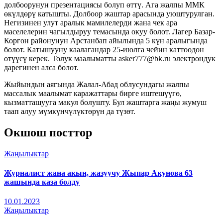
долбоорунун презентациясы болуп өттү. Ага жалпы ММК
өкүлдөрү катышты. Долбоор жаштар арасында уюштурулган.
Негизинен улут аралык мамилелерди жана чек ара
маселелерин чагылдыруу темасында окуу болот. Лагер Базар-
Коргон районунун Арстанбап айылында 5 күн аралыгында
болот. Катышууну каалагандар 25-июлга чейин каттоодон
өтүүсү керек. Толук маалыматты asker777@bk.ru электрондук
дарегинен алса болот.
Жыйындын аягында Жалал-Абад облусундагы жалпы
массалык маалымат каражаттары бирге иштешүүгө,
кызматташууга макул болушту. Бул жаштарга жаңы жумуш
таап алуу мүмкүнчүлүктөрүн да түзөт.
Окшош посттор
Жаңылыктар
Журналист жана акын, жазуучу Жыпар Акунова 63
жашында каза болду
10.01.2023
Жаңылыктар