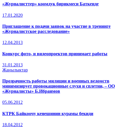
«Журналисттер» коомдук бирикмеси Баткенде
17.01.2020
Приглашение к подачи заявок на участие в тренинге
«Журналистское расследование»
12.04.2013
Конкурс фото- и видеопроектов принимает работы
31.01.2013
Жаңылыктар
Прозрачность работы милиции и военных ведомств
минимизирует провокационные слухи и сплетни, – ОО
«Журналисты» Б.Ибраимов
05.06.2012
КТРК Байкоочу кеңешинин курамы бекиди
18.04.2012