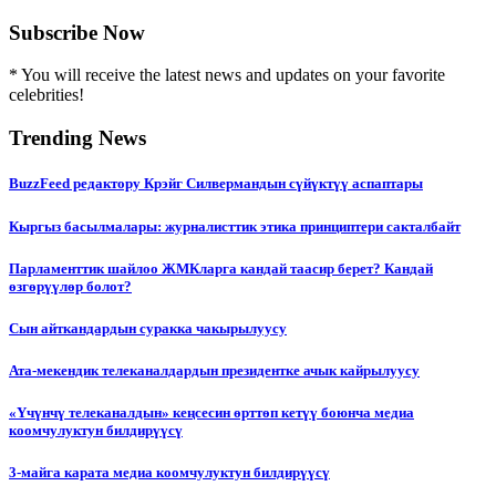
Subscribe Now
* You will receive the latest news and updates on your favorite
celebrities!
Trending News
BuzzFeed редактору Крэйг Силвермандын сүйүктүү аспаптары
Кыргыз басылмалары: журналисттик этика принциптери сакталбайт
Парламенттик шайлоо ЖМКларга кандай таасир берет? Кандай
өзгөрүүлөр болот?
Сын айткандардын суракка чакырылуусу
Ата-мекендик телеканалдардын президентке ачык кайрылуусу
«Үчүнчү телеканалдын» кеңсесин өрттөп кетүү боюнча медиа
коомчулуктун билдирүүсү
3-майга карата медиа коомчулуктун билдирүүсү