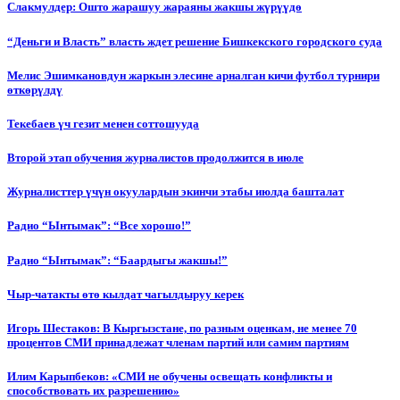
Слакмулдер: Ошто жарашуу жараяны жакшы жүрүүдө
“Деньги и Власть” власть ждет решение Бишкекского городского суда
Мелис Эшимкановдун жаркын элесине арналган кичи футбол турнири
өткөрүлдү
Текебаев үч гезит менен соттошууда
Второй этап обучения журналистов продолжится в июле
Журналисттер үчүн окуулардын экинчи этабы июлда башталат
Радио “Ынтымак”: “Все хорошо!”
Радио “Ынтымак”: “Баардыгы жакшы!”
Чыр-чатакты өтө кылдат чагылдыруу керек
Игорь Шестаков: В Кыргызстане, по разным оценкам, не менее 70
процентов СМИ принадлежат членам партий или самим партиям
Илим Карыпбеков: «СМИ не обучены освещать конфликты и
способствовать их разрешению»