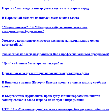
Нарын областында жаштар үчүн жаңы газета жарык көрдү
В Нарынской области появилась молодежная газета
“Медиа-Консалт”: “ЖМКлардын көбү кесиптик этикалык
стандарттарды бузуп жатат”
Урматтуу кесиптештер, сиздерди кесиптик майрамыңыздар менен
куттуктайбыз!
Уважаемые коллеги, поздравляем Вас с профессиональным праздником!
“Дем” сайтынын бет ачарына чакырабыз
Приглашаем на презентацию новостного агрегатора «Дем»
В Бишкеке у здания Жогорку Кенеша прошла акция в защиту свободы
слова
В Кыргызстане журналисты проведут у здания парламента пикет в
защиту свободы слова и права на доступ к информации
НТС: “Ата-Мекенчилердин” кылган кылыктары биз үчүн чон табышмак