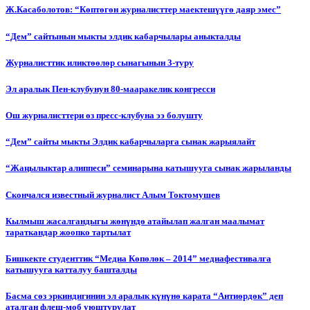
Ж.Касаболотов: “Көптөгөн журналисттер маектешүүгө даяр эмес”
“Дем” сайтынын мыкты элдик кабарчылары аныкталды
Журналисттик иликтөөлөр сынагынын 3-туру
Эл аралык Пен-клубунун 80-мааракелик конгресси
Ош журналисттери өз пресс-клубуна ээ болушту
“Дем” сайты мыкты Элдик кабарчыларга сынак жарыялайт
“Жаңылыктар алиппеси” семинарына катышууга сынак жарыланды
Cкончался известный журналист Алым Токтомушев
Кылмыш жасалгандыгы жөнүндө атайылап жалган маалымат
тараткандар жоопко тартылат
Бишкекте студенттик “Медиа Көпөлөк – 2014” медиафестивалга
катышууга катталуу башталды
Басма сөз эркиндигинин эл аралык күнүнө карата “Антиөрдөк” деп
аталган флеш-моб уюштурулат