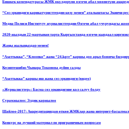
Бишкек комендатурасы ЖМК өкүлдөрүнө өзгөчө абал мөөнөтүнө аккред
“Сөз эркиндиги карикатуристтердин көзү менен” аталыштагы Экинчи р
Медиа Полиси Институту журналисттердин Өзгөчө абал учурундагы жоо
2020-жылдын 22-мартынан тарта Кыргызстанда өзгөчө кырдаал киргизи
Жаңы жылыңыздар менен!
“Азаттыкка”, “Клоопко” жана “24.kgге” каршы доо арыз боюнча билдир
Кесиптешибиз Чынара Токонова дүйнө салды
“Азаттыкка” каршы иш жана сөз эркиндиги (видео)
«Журналисттер»: Басма сөз эркиндигине кол салуу болду
Сурамжылоо: Элдик каржылоо
Шайлоо-2017: Аккредитациядан өткөн ЖМКлар жана интернет-басылма
Конкурс на лучший материал по приграничным вопросам