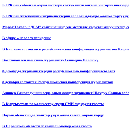
КТРКнын сабалган журналисттери соттук ишти аягына чыгаруу ниетинд
КТРКнын жетекчилиги журналисттерин сабаган адамды жоопко тартууну
Марат Токоев: “ДЕМ” сайтынан бир эле мезгилде кырктан ашуун гезит, 
В эфире – новое телевидение
В Бишкеке состоялась республиканская конференция журналистов Кыргы
Восстановлен памятник журналисту Геннадию Павлюку
8-декабрда журналисттердин республикалык конференциясы өтөт
8 декабря состоится Республиканская конференция журналистов
Алишер Саиповдун инилери, анын ичинде журналист Шохрух Саипов саб
В Кыргызстане по количеству среди СМИ лидируют газеты
Нарын областында жаштар үчүн жаңы газета жарык көрдү
В Нарынской области появилась молодежная газета