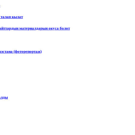
е
 талап кылат
сайттардын материалдарын окуса болот
зстана (фоторепортаж)
алды