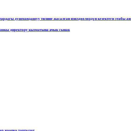
ктардагы душмандашуу тилине жасалган изилдөөлөрдүн кезектеги этабы а
ашкы директору кызматына ачык сынак
р жоопко тартылат