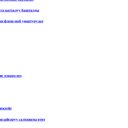
уга катталуу башталды
лган флеш-моб уюштурулат
нг өткөрүлөт
чектейт
н ыйгаруу салтанаты өтөт