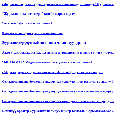
«Журналисттер» коомдук бирикмеси кесиптештерди 3-майда “Журналистт
“Журналистика негиздери” китеби жарык көрдү
“Азаттык” фотосынак жарыялайт
Кыргыз гезиттерин тушаган каатчылык
Журналисттер үчүн шайлоо боюнча чакан окуу куралы
Адам укуктары жаатындагы мыкты журналисттик иликтөө үчүн улуттук 
“ЫНТЫМАК” Медиа мектепке окуу үчүн сынак жарыялайт
«Марал» радиосу сүрөтчүлөр менен фотографтарга акция өткөрөт
Сот адилеттигине болгон мүмкүнчүлүк жана укук темасын чагылдыруу 
Сот адилеттигине болгон мүмкүнчүлүк жана укук маселесин чагылдыруу
Сот адилеттигине болгон мүмкүнчүлүк жана укук темасын чагылдыруу
Белгилүү ардагер журналист, коомдук ишмер Кенжалы Сарымсаков көз 