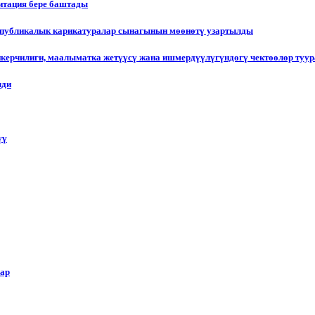
итация бере баштады
еспубликалык карикатуралар сынагынын мөөнөтү узартылды
пкерчилиги, маалыматка жетүүсү жана ишмердүүлүгүндөгү чектөөлөр туу
лди
үү
лар