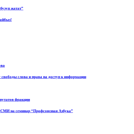
бузуп жатат”
айбыз!
ова
 свободы слова и права на доступ к информации
епутатов фракции
 СМИ на семинар “Профсоюзная Азбука”