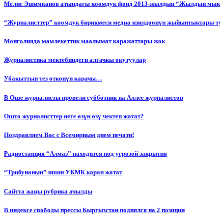
Мелис Эшимканов атындагы коомдук фонд 2013-жылдын “Жылдын мык
“Журналисттер” коомдук бирикмеси медиа изилдөөнүн жыйынтыктары т
Монголияда мамлекеттик маалымат каражаттары жок
Журналистика мектебиндеги алгачкы окутуулар
Убакыттын тез өткөнүн карачы…
В Оше журналисты провели субботник на Аллее журналистов
Ошто журналисттер неге өзүн өзү чектеп жатат?
Поздравляем Вас с Всемирным днем печати!
Радиостанция “Алмаз” находится под угрозой закрытия
“Трибунанын” ишин УКМК карап жатат
Сайтта жаңы рубрика ачылды
В индексе свободы прессы Кыргызстан поднялся на 2 позиции