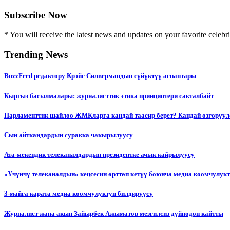
Subscribe Now
* You will receive the latest news and updates on your favorite celebri
Trending News
BuzzFeed редактору Крэйг Силвермандын сүйүктүү аспаптары
Кыргыз басылмалары: журналисттик этика принциптери сакталбайт
Парламенттик шайлоо ЖМКларга кандай таасир берет? Кандай өзгөрүүл
Сын айткандардын суракка чакырылуусу
Ата-мекендик телеканалдардын президентке ачык кайрылуусу
«Үчүнчү телеканалдын» кеңсесин өрттөп кетүү боюнча медиа коомчулук
3-майга карата медиа коомчулуктун билдирүүсү
Журналист жана акын Зайырбек Ажыматов мезгилсиз дүйнөдөн кайтты