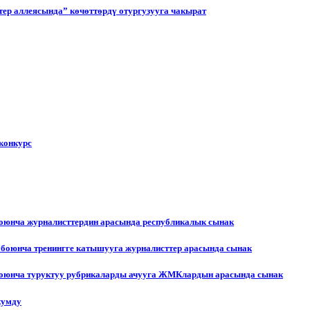
ер аллеясында” көчөттөрдү отургузууга чакырат
конкурс
боюнча журналисттердин арасында республикалык сынак
 боюнча тренингге катышууга журналисттер арасында сынак
 боюнча туруктуу рубрикаларды ачууга ЖМКлардын арасында сынак
жумду