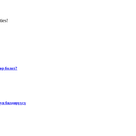
ties!
өр болот?
тун билдирүүсү