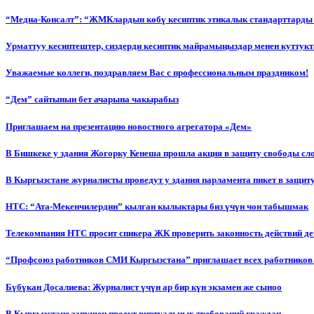
“Медиа-Консалт”: “ЖМКлардын көбү кесиптик этикалык стандарттарды 
Урматтуу кесиптештер, сиздерди кесиптик майрамыңыздар менен куттукт
Уважаемые коллеги, поздравляем Вас с профессиональным праздником!
“Дем” сайтынын бет ачарына чакырабыз
Приглашаем на презентацию новостного агрегатора «Дем»
В Бишкеке у здания Жогорку Кенеша прошла акция в защиту свободы сл
В Кыргызстане журналисты проведут у здания парламента пикет в защиту
НТС: “Ата-Мекенчилердин” кылган кылыктары биз үчүн чон табышмак
Телекомпания НТС просит спикера ЖК проверить законность действий д
“Профсоюз работников СМИ Кыргызстана” приглашает всех работников
Бүбүкан Досалиева: Журналист үчүн ар бир күн экзамен же сыноо
В Кыргызстане запущен проект виртуальных требований граждан