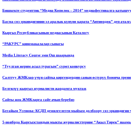
Бишкекте студенттик “Медиа Көпөлөк – 2014” медиафестивалга катышу
Басма сөз эркиндигинин эл аралык күнүнө карата “Антиөрдөк” деп ата
Кыргыз Республикасынын медиасынын Каталогу
“РАКУРС” киномакалалар сынагы
Media Literacy Сourse эми Ош шаарында
“Туулган жерим асыл турагым” сүрөт конкурсу
Салттуу ЖМКлар үчүн сайтка киргендердин санын өстүрүү боюнча трени
Белгилүү кыргыз журналисти жардамга муктаж
Сайты жок ЖМКларга сайт ачып беребиз
Бегайым Усенова: КСДП демилгелеген мыйзам долбоору сөз эркиндигин 
5-ноябрда Кыргызстандын мыкты журналисттерине “Акыл Тирек” наамы