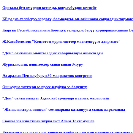
Орозалы бул өмүрдөн кетсе да, көңүлүбүздөн кетпейт
КР радио-телеберүүлөрдөгү, басмадагы, он-лайн жана социалдык тарма
Кыргыз Республикасынын Коомдук телерадиоберүү корпорациясынын Б
Ж.Касаболотов: “Көптөгөн журналисттер маектешүүгө даяр эмес”
“Дем” сайтынын мыкты элдик кабарчылары аныкталды
Журналисттик иликтөөлөр сынагынын 3-туру
Эл аралык Пен-клубунун 80-мааракелик конгресси
Ош журналисттери өз пресс-клубуна ээ болушту
“Дем” сайты мыкты Элдик кабарчыларга сынак жарыялайт
“Жаңылыктар алиппеси” семинарына катышууга сынак жарыланды
Cкончался известный журналист Алым Токтомушев
Кылмыш жасалгандыгы жөнүндө атайылап жалган маалымат таратканда