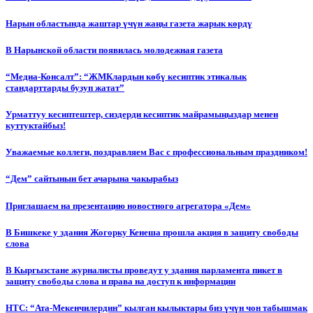
Нарын областында жаштар үчүн жаңы газета жарык көрдү
В Нарынской области появилась молодежная газета
“Медиа-Консалт”: “ЖМКлардын көбү кесиптик этикалык
стандарттарды бузуп жатат”
Урматтуу кесиптештер, сиздерди кесиптик майрамыңыздар менен
куттуктайбыз!
Уважаемые коллеги, поздравляем Вас с профессиональным праздником!
“Дем” сайтынын бет ачарына чакырабыз
Приглашаем на презентацию новостного агрегатора «Дем»
В Бишкеке у здания Жогорку Кенеша прошла акция в защиту свободы
слова
В Кыргызстане журналисты проведут у здания парламента пикет в
защиту свободы слова и права на доступ к информации
НТС: “Ата-Мекенчилердин” кылган кылыктары биз үчүн чон табышмак