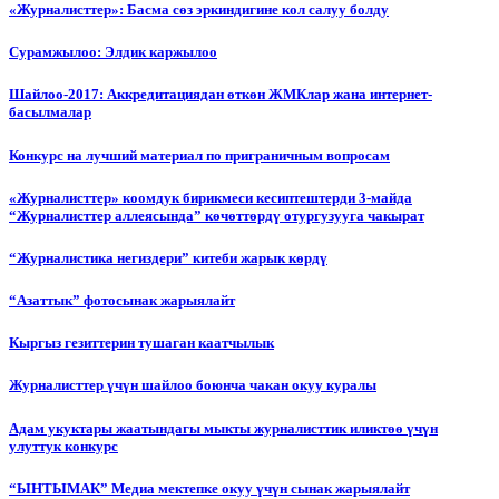
«Журналисттер»: Басма сөз эркиндигине кол салуу болду
Сурамжылоо: Элдик каржылоо
Шайлоо-2017: Аккредитациядан өткөн ЖМКлар жана интернет-
басылмалар
Конкурс на лучший материал по приграничным вопросам
«Журналисттер» коомдук бирикмеси кесиптештерди 3-майда
“Журналисттер аллеясында” көчөттөрдү отургузууга чакырат
“Журналистика негиздери” китеби жарык көрдү
“Азаттык” фотосынак жарыялайт
Кыргыз гезиттерин тушаган каатчылык
Журналисттер үчүн шайлоо боюнча чакан окуу куралы
Адам укуктары жаатындагы мыкты журналисттик иликтөө үчүн
улуттук конкурс
“ЫНТЫМАК” Медиа мектепке окуу үчүн сынак жарыялайт