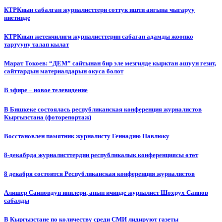
КТРКнын сабалган журналисттери соттук ишти аягына чыгаруу
ниетинде
КТРКнын жетекчилиги журналисттерин сабаган адамды жоопко
тартууну талап кылат
Марат Токоев: “ДЕМ” сайтынан бир эле мезгилде кырктан ашуун гезит,
сайттардын материалдарын окуса болот
В эфире – новое телевидение
В Бишкеке состоялась республиканская конференция журналистов
Кыргызстана (фоторепортаж)
Восстановлен памятник журналисту Геннадию Павлюку
8-декабрда журналисттердин республикалык конференциясы өтөт
8 декабря состоится Республиканская конференция журналистов
Алишер Саиповдун инилери, анын ичинде журналист Шохрух Саипов
сабалды
В Кыргызстане по количеству среди СМИ лидируют газеты