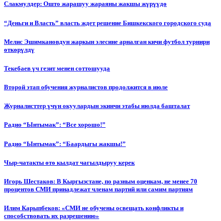
Слакмулдер: Ошто жарашуу жараяны жакшы жүрүүдө
“Деньги и Власть” власть ждет решение Бишкекского городского суда
Мелис Эшимкановдун жаркын элесине арналган кичи футбол турнири
өткөрүлдү
Текебаев үч гезит менен соттошууда
Второй этап обучения журналистов продолжится в июле
Журналисттер үчүн окуулардын экинчи этабы июлда башталат
Радио “Ынтымак”: “Все хорошо!”
Радио “Ынтымак”: “Баардыгы жакшы!”
Чыр-чатакты өтө кылдат чагылдыруу керек
Игорь Шестаков: В Кыргызстане, по разным оценкам, не менее 70
процентов СМИ принадлежат членам партий или самим партиям
Илим Карыпбеков: «СМИ не обучены освещать конфликты и
способствовать их разрешению»