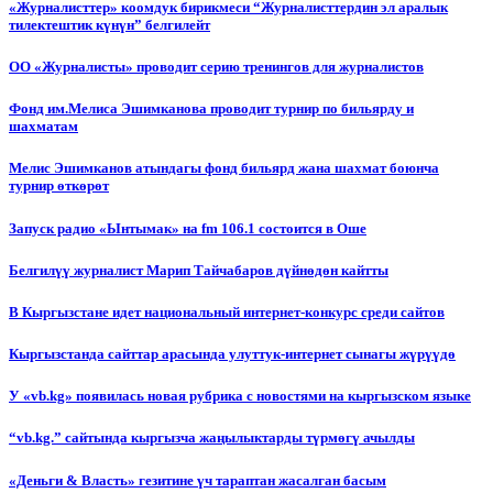
«Журналисттер» коомдук бирикмеси “Журналисттердин эл аралык
тилектештик күнүн” белгилейт
ОО «Журналисты» проводит серию тренингов для журналистов
Фонд им.Мелиса Эшимканова проводит турнир по бильярду и
шахматам
Мелис Эшимканов атындагы фонд бильярд жана шахмат боюнча
турнир өткөрөт
Запуск радио «Ынтымак» на fm 106.1 состоится в Оше
Белгилүү журналист Марип Тайчабаров дүйнөдөн кайтты
В Кыргызстане идет национальный интернет-конкурс среди сайтов
Кыргызстанда сайттар арасында улуттук-интернет сынагы жүрүүдө
У «vb.kg» появилась новая рубрика с новостями на кыргызском языке
“vb.kg.” сайтында кыргызча жаңылыктарды түрмөгү ачылды
«Деньги & Власть» гезитине үч тараптан жасалган басым