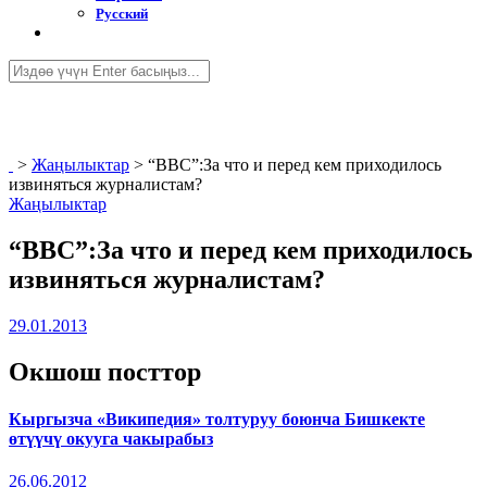
Русский
>
Жаңылыктар
>
“BBC”:За что и перед кем приходилось
извиняться журналистам?
Жаңылыктар
“BBC”:За что и перед кем приходилось
извиняться журналистам?
29.01.2013
Окшош посттор
Кыргызча «Википедия» толтуруу боюнча Бишкекте
өтүүчү окууга чакырабыз
26.06.2012