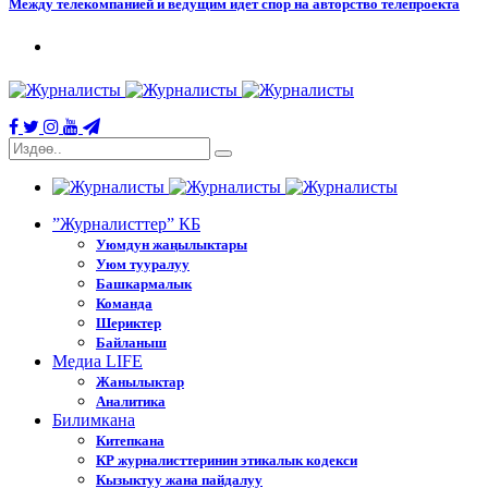
Между телекомпанией и ведущим идет спор на авторство телепроекта
”Журналисттер” КБ
Уюмдун жаңылыктары
Уюм тууралуу
Башкармалык
Команда
Шериктер
Байланыш
Медиа LIFE
Жанылыктар
Аналитика
Билимкана
Китепкана
КР журналисттеринин этикалык кодекси
Кызыктуу жана пайдалуу