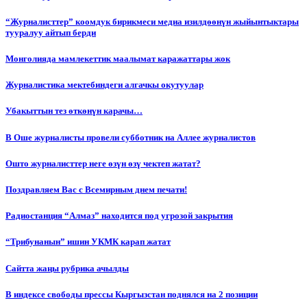
“Журналисттер” коомдук бирикмеси медиа изилдөөнүн жыйынтыктары
тууралуу айтып берди
Монголияда мамлекеттик маалымат каражаттары жок
Журналистика мектебиндеги алгачкы окутуулар
Убакыттын тез өткөнүн карачы…
В Оше журналисты провели субботник на Аллее журналистов
Ошто журналисттер неге өзүн өзү чектеп жатат?
Поздравляем Вас с Всемирным днем печати!
Радиостанция “Алмаз” находится под угрозой закрытия
“Трибунанын” ишин УКМК карап жатат
Сайтта жаңы рубрика ачылды
В индексе свободы прессы Кыргызстан поднялся на 2 позиции