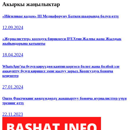
Акыркы жаңылыктар
«Ийгиликке кадам» III Медиафоруму Баткен шаарында болуп өттү
12.09.2024
«Журналисттер» коомдук бирикмеси IFEXтин Жалпы жана Жылдык
жыйындарына катышты
18.04.2024
WhatsApp’ты бузуп кирүүдөн кантип коргосо болот жана болбой эле
аккаунтту бузуп киришсе эмне кылуу зарыл. Коопсуздук боюнча
кеңештер
27.01.2024
Ошто Фактчекинг көндүмдөрдү жакшыртуу боюнча журналисттер үчүн
тренинг өттү
22.11.2023