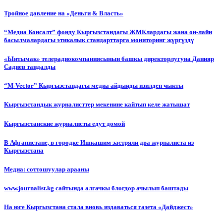
Тройное давление на «Деньги & Власть»
“Медиа Консалт” фонду Кыргызстандагы ЖМКлардагы жана он-лайн
басылмалардагы этикалык стандарттарга мониторинг жүргүздү
«Ынтымак» телерадиокомпаниясынын башкы директорлугуна Данияр
Садиев тандалды
“М-Vector” Кыргызстандагы медиа айдыңды изилдеп чыкты
Кыргызстандык журналисттер мекенине кайтып келе жатышат
Кыргызстанские журналисты едут домой
В Афганистане, в городке Ишкашим застряли два журналиста из
Кыргызстана
Медиа: соттошуулар арааны
www.journalist.kg сайтында алгачкы блогдор ачылып баштады
На юге Кыргызстана стала вновь издаваться газета «Дайджест»