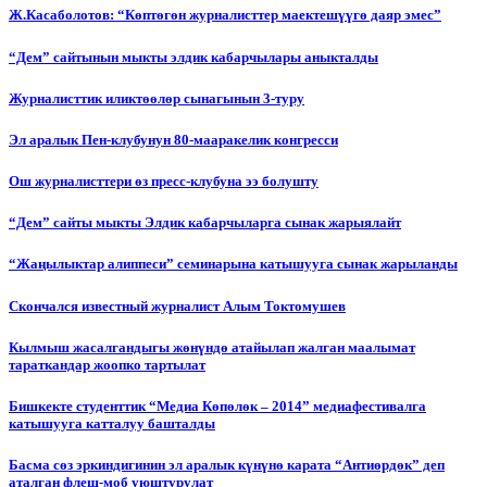
Ж.Касаболотов: “Көптөгөн журналисттер маектешүүгө даяр эмес”
“Дем” сайтынын мыкты элдик кабарчылары аныкталды
Журналисттик иликтөөлөр сынагынын 3-туру
Эл аралык Пен-клубунун 80-мааракелик конгресси
Ош журналисттери өз пресс-клубуна ээ болушту
“Дем” сайты мыкты Элдик кабарчыларга сынак жарыялайт
“Жаңылыктар алиппеси” семинарына катышууга сынак жарыланды
Cкончался известный журналист Алым Токтомушев
Кылмыш жасалгандыгы жөнүндө атайылап жалган маалымат
тараткандар жоопко тартылат
Бишкекте студенттик “Медиа Көпөлөк – 2014” медиафестивалга
катышууга катталуу башталды
Басма сөз эркиндигинин эл аралык күнүнө карата “Антиөрдөк” деп
аталган флеш-моб уюштурулат