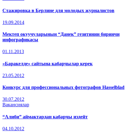
Стажировка в Берлине для молодых журналистов
19.09.2014
Мектеп окуучуларынын “Данек” гезитинин биринчи
инфографикасы
01.11.2013
«Баракелде» сайтына кабарчылар керек
23.05.2012
Конкурс для профессиональных фотографов Hasselblad
30.07.2012
Вакансиялар
“Алиби” аймактардан кабарчы издейт
04.10.2012