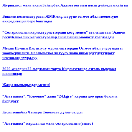
Журналист жана акын Зайырбек Ажыматов мезгилсиз дүйнөдөн кайтты
Бишкек комендатурасы ЖМК өкүлдөрүнө өзгөчө абал мөөнөтүнө
аккредитация бере баштады
“Сөз эркиндиги карикатуристтердин көзү менен” аталыштагы Экинчи
республикалык карикатуралар сынагынын мөөнөтү узартылды
Медиа Полиси Институту журналисттердин Өзгөчө абал учурундагы
жоопкерчилиги, маалыматка жетүүсү жана ишмердүүлүгүндөгү
чектөөлөр тууралуу
2020-жылдын 22-мартынан тарта Кыргызстанда өзгөчө кырдаал
киргизилди
Жаңы жылыңыздар менен!
“Азаттыкка”, “Клоопко” жана “24.kgге” каршы доо арыз боюнча
билдирүү
Кесиптешибиз Чынара Токонова дүйнө салды
“Азаттыкка” каршы иш жана сөз эркиндиги (видео)