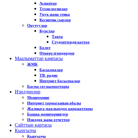
Аспаптар
Технологиялар
Укук жана этика
Кесиптик сырлар
Окутуулар
Курстар
Такта
Студенттерди каттоо
Болот
Өткөрүлгөндөрдөн
Маалыматтар кампасы
ЖМК
Басылмалар
ТВ, радио
Интернет басылмалар
Басма сөз кызматтары
Изилдөөлөр
Мониторинг
Интернет тармагынын абалы
Жалпыга маалымдоо каражаттары
Башка мониторингдер
Изилдөө жана отчеттор
Cайттын картасы
Кыргызча
Кыргызча