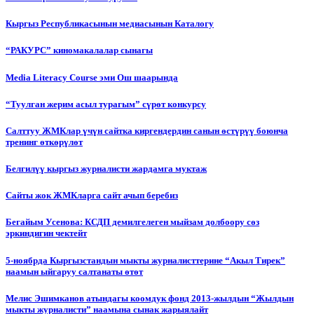
Кыргыз Республикасынын медиасынын Каталогу
“РАКУРС” киномакалалар сынагы
Media Literacy Сourse эми Ош шаарында
“Туулган жерим асыл турагым” сүрөт конкурсу
Салттуу ЖМКлар үчүн сайтка киргендердин санын өстүрүү боюнча
тренинг өткөрүлөт
Белгилүү кыргыз журналисти жардамга муктаж
Сайты жок ЖМКларга сайт ачып беребиз
Бегайым Усенова: КСДП демилгелеген мыйзам долбоору сөз
эркиндигин чектейт
5-ноябрда Кыргызстандын мыкты журналисттерине “Акыл Тирек”
наамын ыйгаруу салтанаты өтөт
Мелис Эшимканов атындагы коомдук фонд 2013-жылдын “Жылдын
мыкты журналисти” наамына сынак жарыялайт