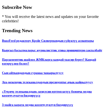
Subscribe Now
* You will receive the latest news and updates on your favorite
celebrities!
Trending News
BuzzFeed редактору Крэйг Силвермандын сүйүктүү аспаптары
Кыргыз басылмалары: журналисттик этика принциптери сакталбайт
Парламенттик шайлоо ЖМКларга кандай таасир берет? Кандай
өзгөрүүлөр болот?
Сын айткандардын суракка чакырылуусу
Ата-мекендик телеканалдардын президентке ачык кайрылуусу
«Үчүнчү телеканалдын» кеңсесин өрттөп кетүү боюнча медиа
коомчулуктун билдирүүсү
3-майга карата медиа коомчулуктун билдирүүсү