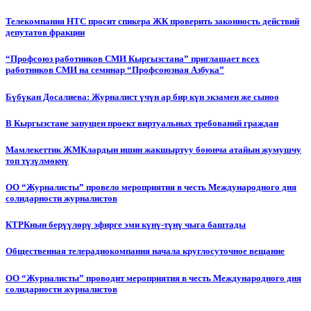
Телекомпания НТС просит спикера ЖК проверить законность действий
депутатов фракции
“Профсоюз работников СМИ Кыргызстана” приглашает всех
работников СМИ на семинар “Профсоюзная Азбука”
Бүбүкан Досалиева: Журналист үчүн ар бир күн экзамен же сыноо
В Кыргызстане запущен проект виртуальных требований граждан
Мамлекеттик ЖМКлардын ишин жакшыртуу боюнча атайын жумушчу
топ түзүлмөкчү
ОО “Журналисты” провело мероприятия в честь Международного дня
солидарности журналистов
КТРКнын берүүлөрү эфирге эми күнү-түнү чыга баштады
Общественная телерадиокомпания начала круглосуточное вещание
ОО “Журналисты” проводит мероприятия в честь Международного дня
солидарности журналистов