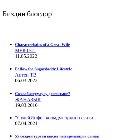
Биздин блогдор
Characteristics of a Great Wife
МЕКТЕП
11.05.2022
Follow the Sugardaddy Lifestyle
Антен ТВ
06.03.2022
Сѳз сабаттуулугу деген эмне?
ЖАНАЗЫК
19.03.2016
"СулейИнфо" коомдук эркин гезити
07.04.2021
55 сөздөн турган кыска чыгармаларга сынак