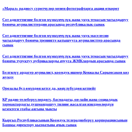
«Марал» радиосу сүрөтчүлөр менен фотографтарга акция өткөрөт
Сот адилеттигине болгон мүмкүнчүлүк жана укук темасын чагылдыруу
боюнча журналисттердин арасында республикалык сынак
Сот адилеттигине болгон мүмкүнчүлүк жана укук маселесин
чагылдыруу боюнча тренингге катышууга журналисттер арасында
сынак
Сот адилеттигине болгон мүмкүнчүлүк жана укук темасын чагылдыруу
боюнча туруктуу рубрикаларды ачууга ЖМКлардын арасында сынак
Белгилүү ардагер журналист, коомдук ишмер Кенжалы Сарымсаков көз
жумду
Орозалы бул өмүрдөн кетсе да, көңүлүбүздөн кетпейт
КР радио-телеберүүлөрдөгү, басмадагы, он-лайн жана социалдык
тармактардагы душмандашуу тилине жасалган изилдөөлөрдүн
кезектеги этабы аягына чыкты
Кыргыз Республикасынын Коомдук телерадиоберүү корпорациясынын
Башкы директору кызматына ачык сынак