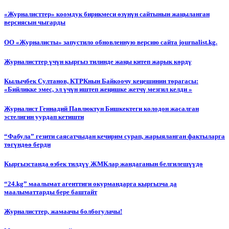
«Журналисттер» коомдук бирикмеси өзүнүн сайтынын жаңыланган
версиясын чыгарды
ОО «Журналисты» запустило обновленную версию сайта journalist.kg.
Журналисттер үчүн кыргыз тилинде жаңы китеп жарык көрдү
Кылычбек Султанов, КТРКнын Байкоочу кеңешинин төрагасы:
«Бийликке эмес, эл үчүн иштеп жеңишке жетчү мезгил келди »
Журналист Геннадий Павлюктун Бишкектеги колодон жасалган
эстелигин уурдап кетишти
“Фабула” гезити саясатчыдан кечирим сурап, жарыяланган фактыларга
төгүндөө берди
Кыргызстанда өзбек тилдүү ЖМКлар жандаганын белгилешүүдө
“24.kg” маалымат агенттиги окурмандарга кыргызча да
маалыматтарды бере баштайт
Журналисттер, жамаачы болбогулачы!