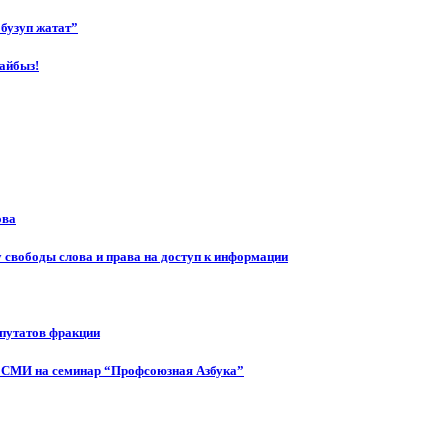
бузуп жатат”
айбыз!
ова
 свободы слова и права на доступ к информации
епутатов фракции
 СМИ на семинар “Профсоюзная Азбука”