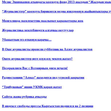
Мелис Эшимканов атындагы коомдук фонд 2013-жылдын “Жылдын мык
“Журналисттер” коомдук бирикмеси медиа изилдөөнүн жыйынтыктары т
Монголияда мамлекеттик маалымат каражаттары жок
Журналистика мектебиндеги алгачкы окутуулар
Убакыттын тез өткөнүн карачы…
В Оше журналисты провели субботник на Аллее журналистов
Ошто журналисттер неге өзүн өзү чектеп жатат?
Поздравляем Вас с Всемирным днем печати!
Радиостанция “Алмаз” находится под угрозой закрытия
“Трибунанын” ишин УКМК карап жатат
Сайтта жаңы рубрика ачылды
В индексе свободы прессы Кыргызстан поднялся на 2 позиции