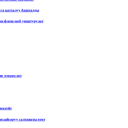
уга катталуу башталды
лган флеш-моб уюштурулат
нг өткөрүлөт
чектейт
н ыйгаруу салтанаты өтөт