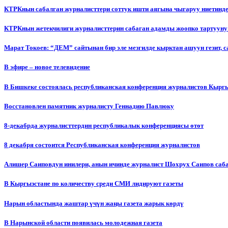
КТРКнын сабалган журналисттери соттук ишти аягына чыгаруу ниетинд
КТРКнын жетекчилиги журналисттерин сабаган адамды жоопко тартууну
Марат Токоев: “ДЕМ” сайтынан бир эле мезгилде кырктан ашуун гезит, 
В эфире – новое телевидение
В Бишкеке состоялась республиканская конференция журналистов Кыргы
Восстановлен памятник журналисту Геннадию Павлюку
8-декабрда журналисттердин республикалык конференциясы өтөт
8 декабря состоится Республиканская конференция журналистов
Алишер Саиповдун инилери, анын ичинде журналист Шохрух Саипов саб
В Кыргызстане по количеству среди СМИ лидируют газеты
Нарын областында жаштар үчүн жаңы газета жарык көрдү
В Нарынской области появилась молодежная газета