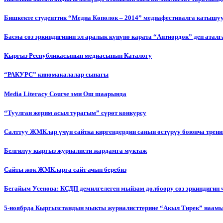
Бишкекте студенттик “Медиа Көпөлөк – 2014” медиафестивалга катышу
Басма сөз эркиндигинин эл аралык күнүнө карата “Антиөрдөк” деп ата
Кыргыз Республикасынын медиасынын Каталогу
“РАКУРС” киномакалалар сынагы
Media Literacy Сourse эми Ош шаарында
“Туулган жерим асыл турагым” сүрөт конкурсу
Салттуу ЖМКлар үчүн сайтка киргендердин санын өстүрүү боюнча трени
Белгилүү кыргыз журналисти жардамга муктаж
Сайты жок ЖМКларга сайт ачып беребиз
Бегайым Усенова: КСДП демилгелеген мыйзам долбоору сөз эркиндигин 
5-ноябрда Кыргызстандын мыкты журналисттерине “Акыл Тирек” наамы