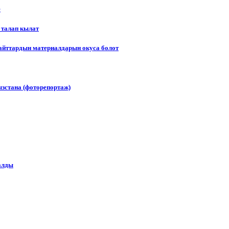
е
 талап кылат
сайттардын материалдарын окуса болот
зстана (фоторепортаж)
алды