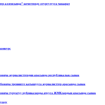
ер аллеясында” көчөттөрдү отургузууга чакырат
конкурс
боюнча журналисттердин арасында республикалык сынак
 боюнча тренингге катышууга журналисттер арасында сынак
 боюнча туруктуу рубрикаларды ачууга ЖМКлардын арасында сынак
жумду