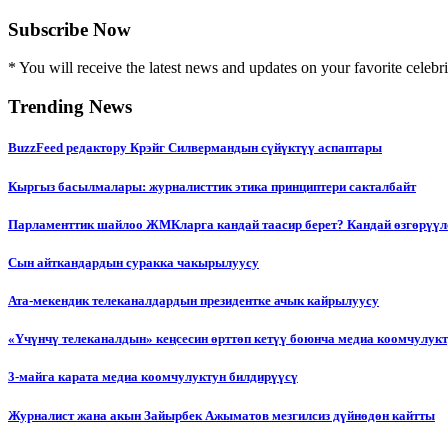
Subscribe Now
* You will receive the latest news and updates on your favorite celebri
Trending News
BuzzFeed редактору Крэйг Силвермандын сүйүктүү аспаптары
Кыргыз басылмалары: журналисттик этика принциптери сакталбайт
Парламенттик шайлоо ЖМКларга кандай таасир берет? Кандай өзгөрүүл
Сын айткандардын суракка чакырылуусу
Ата-мекендик телеканалдардын президентке ачык кайрылуусу
«Үчүнчү телеканалдын» кеңсесин өрттөп кетүү боюнча медиа коомчулук
3-майга карата медиа коомчулуктун билдирүүсү
Журналист жана акын Зайырбек Ажыматов мезгилсиз дүйнөдөн кайтты