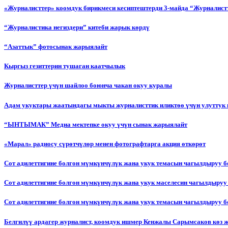
«Журналисттер» коомдук бирикмеси кесиптештерди 3-майда “Журналистт
“Журналистика негиздери” китеби жарык көрдү
“Азаттык” фотосынак жарыялайт
Кыргыз гезиттерин тушаган каатчылык
Журналисттер үчүн шайлоо боюнча чакан окуу куралы
Адам укуктары жаатындагы мыкты журналисттик иликтөө үчүн улуттук 
“ЫНТЫМАК” Медиа мектепке окуу үчүн сынак жарыялайт
«Марал» радиосу сүрөтчүлөр менен фотографтарга акция өткөрөт
Сот адилеттигине болгон мүмкүнчүлүк жана укук темасын чагылдыруу 
Сот адилеттигине болгон мүмкүнчүлүк жана укук маселесин чагылдыруу
Сот адилеттигине болгон мүмкүнчүлүк жана укук темасын чагылдыруу
Белгилүү ардагер журналист, коомдук ишмер Кенжалы Сарымсаков көз 