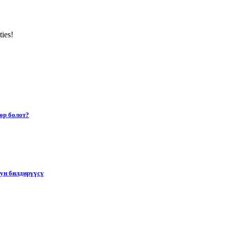
ties!
өр болот?
тун билдирүүсү