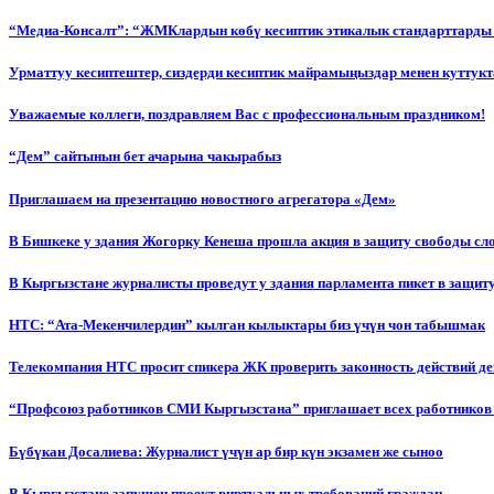
“Медиа-Консалт”: “ЖМКлардын көбү кесиптик этикалык стандарттарды 
Урматтуу кесиптештер, сиздерди кесиптик майрамыңыздар менен куттукт
Уважаемые коллеги, поздравляем Вас с профессиональным праздником!
“Дем” сайтынын бет ачарына чакырабыз
Приглашаем на презентацию новостного агрегатора «Дем»
В Бишкеке у здания Жогорку Кенеша прошла акция в защиту свободы сл
В Кыргызстане журналисты проведут у здания парламента пикет в защиту
НТС: “Ата-Мекенчилердин” кылган кылыктары биз үчүн чон табышмак
Телекомпания НТС просит спикера ЖК проверить законность действий д
“Профсоюз работников СМИ Кыргызстана” приглашает всех работников
Бүбүкан Досалиева: Журналист үчүн ар бир күн экзамен же сыноо
В Кыргызстане запущен проект виртуальных требований граждан