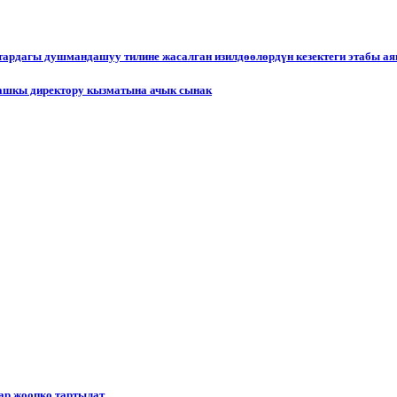
ктардагы душмандашуу тилине жасалган изилдөөлөрдүн кезектеги этабы а
ашкы директору кызматына ачык сынак
р жоопко тартылат