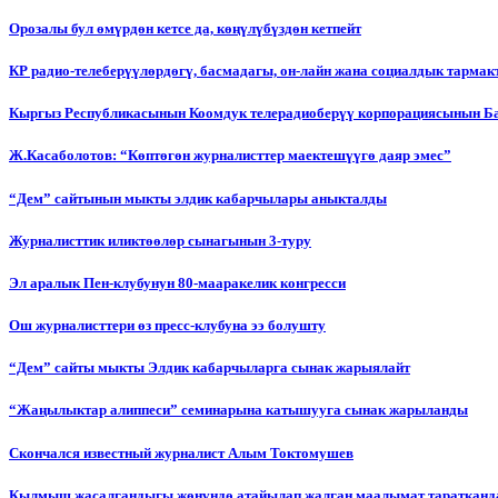
Орозалы бул өмүрдөн кетсе да, көңүлүбүздөн кетпейт
КР радио-телеберүүлөрдөгү, басмадагы, он-лайн жана социалдык тарма
Кыргыз Республикасынын Коомдук телерадиоберүү корпорациясынын Б
Ж.Касаболотов: “Көптөгөн журналисттер маектешүүгө даяр эмес”
“Дем” сайтынын мыкты элдик кабарчылары аныкталды
Журналисттик иликтөөлөр сынагынын 3-туру
Эл аралык Пен-клубунун 80-мааракелик конгресси
Ош журналисттери өз пресс-клубуна ээ болушту
“Дем” сайты мыкты Элдик кабарчыларга сынак жарыялайт
“Жаңылыктар алиппеси” семинарына катышууга сынак жарыланды
Cкончался известный журналист Алым Токтомушев
Кылмыш жасалгандыгы жөнүндө атайылап жалган маалымат таратканда