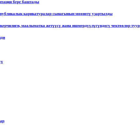
итация бере баштады
еспубликалык карикатуралар сынагынын мөөнөтү узартылды
пкерчилиги, маалыматка жетүүсү жана ишмердүүлүгүндөгү чектөөлөр туу
лди
үү
лар