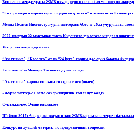
Бишкек комендатурасы ЖМК өкүлдөрүнө өзгөчө абал мөөнөтүнө аккред
“Сөз эркиндиги карикатуристтердин көзү менен” аталыштагы Экинчи р
Медиа Полиси Институту журналисттердин Өзгөчө абал учурундагы жоо
2020-жылдын 22-мартынан тарта Кыргызстанда өзгөчө кырдаал киргизи
Жаңы жылыңыздар менен!
“Азаттыкка”, “Клоопко” жана “24.kgге” каршы доо арыз боюнча билдир
Кесиптешибиз Чынара Токонова дүйнө салды
“Азаттыкка” каршы иш жана сөз эркиндиги (видео)
«Журналисттер»: Басма сөз эркиндигине кол салуу болду
Сурамжылоо: Элдик каржылоо
Шайлоо-2017: Аккредитациядан өткөн ЖМКлар жана интернет-басылма
Конкурс на лучший материал по приграничным вопросам