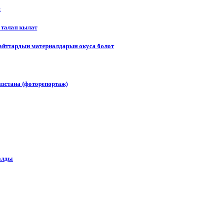
е
 талап кылат
сайттардын материалдарын окуса болот
зстана (фоторепортаж)
алды