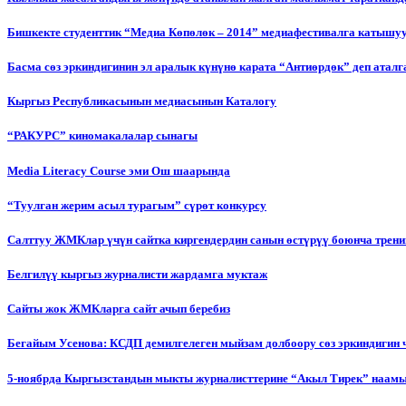
Бишкекте студенттик “Медиа Көпөлөк – 2014” медиафестивалга катышу
Басма сөз эркиндигинин эл аралык күнүнө карата “Антиөрдөк” деп ата
Кыргыз Республикасынын медиасынын Каталогу
“РАКУРС” киномакалалар сынагы
Media Literacy Сourse эми Ош шаарында
“Туулган жерим асыл турагым” сүрөт конкурсу
Салттуу ЖМКлар үчүн сайтка киргендердин санын өстүрүү боюнча трени
Белгилүү кыргыз журналисти жардамга муктаж
Сайты жок ЖМКларга сайт ачып беребиз
Бегайым Усенова: КСДП демилгелеген мыйзам долбоору сөз эркиндигин 
5-ноябрда Кыргызстандын мыкты журналисттерине “Акыл Тирек” наамы