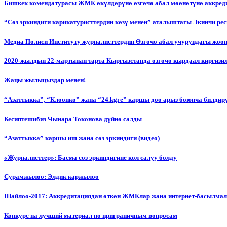
Бишкек комендатурасы ЖМК өкүлдөрүнө өзгөчө абал мөөнөтүнө аккред
“Сөз эркиндиги карикатуристтердин көзү менен” аталыштагы Экинчи р
Медиа Полиси Институту журналисттердин Өзгөчө абал учурундагы жоо
2020-жылдын 22-мартынан тарта Кыргызстанда өзгөчө кырдаал киргизи
Жаңы жылыңыздар менен!
“Азаттыкка”, “Клоопко” жана “24.kgге” каршы доо арыз боюнча билдир
Кесиптешибиз Чынара Токонова дүйнө салды
“Азаттыкка” каршы иш жана сөз эркиндиги (видео)
«Журналисттер»: Басма сөз эркиндигине кол салуу болду
Сурамжылоо: Элдик каржылоо
Шайлоо-2017: Аккредитациядан өткөн ЖМКлар жана интернет-басылма
Конкурс на лучший материал по приграничным вопросам