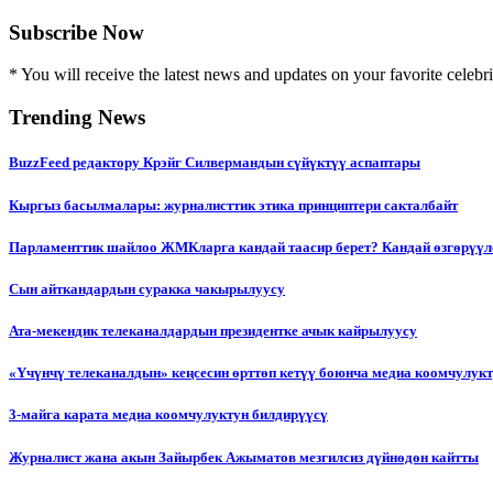
Subscribe Now
* You will receive the latest news and updates on your favorite celebri
Trending News
BuzzFeed редактору Крэйг Силвермандын сүйүктүү аспаптары
Кыргыз басылмалары: журналисттик этика принциптери сакталбайт
Парламенттик шайлоо ЖМКларга кандай таасир берет? Кандай өзгөрүүл
Сын айткандардын суракка чакырылуусу
Ата-мекендик телеканалдардын президентке ачык кайрылуусу
«Үчүнчү телеканалдын» кеңсесин өрттөп кетүү боюнча медиа коомчулук
3-майга карата медиа коомчулуктун билдирүүсү
Журналист жана акын Зайырбек Ажыматов мезгилсиз дүйнөдөн кайтты