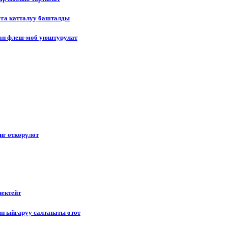
уга катталуу башталды
лган флеш-моб уюштурулат
нг өткөрүлөт
чектейт
н ыйгаруу салтанаты өтөт