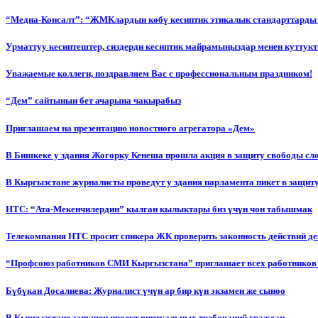
“Медиа-Консалт”: “ЖМКлардын көбү кесиптик этикалык стандарттарды 
Урматтуу кесиптештер, сиздерди кесиптик майрамыңыздар менен куттукт
Уважаемые коллеги, поздравляем Вас с профессиональным праздником!
“Дем” сайтынын бет ачарына чакырабыз
Приглашаем на презентацию новостного агрегатора «Дем»
В Бишкеке у здания Жогорку Кенеша прошла акция в защиту свободы сл
В Кыргызстане журналисты проведут у здания парламента пикет в защиту
НТС: “Ата-Мекенчилердин” кылган кылыктары биз үчүн чон табышмак
Телекомпания НТС просит спикера ЖК проверить законность действий д
“Профсоюз работников СМИ Кыргызстана” приглашает всех работников
Бүбүкан Досалиева: Журналист үчүн ар бир күн экзамен же сыноо
В Кыргызстане запущен проект виртуальных требований граждан