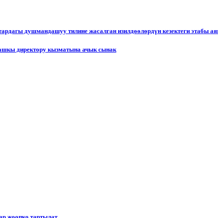
ктардагы душмандашуу тилине жасалган изилдөөлөрдүн кезектеги этабы а
ашкы директору кызматына ачык сынак
р жоопко тартылат