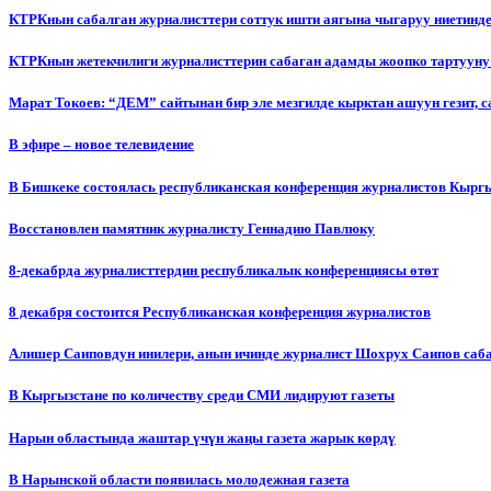
КТРКнын сабалган журналисттери соттук ишти аягына чыгаруу ниетинд
КТРКнын жетекчилиги журналисттерин сабаган адамды жоопко тартууну
Марат Токоев: “ДЕМ” сайтынан бир эле мезгилде кырктан ашуун гезит, 
В эфире – новое телевидение
В Бишкеке состоялась республиканская конференция журналистов Кыргы
Восстановлен памятник журналисту Геннадию Павлюку
8-декабрда журналисттердин республикалык конференциясы өтөт
8 декабря состоится Республиканская конференция журналистов
Алишер Саиповдун инилери, анын ичинде журналист Шохрух Саипов саб
В Кыргызстане по количеству среди СМИ лидируют газеты
Нарын областында жаштар үчүн жаңы газета жарык көрдү
В Нарынской области появилась молодежная газета