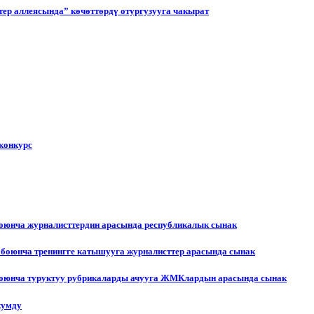
ер аллеясында” көчөттөрдү отургузууга чакырат
конкурс
боюнча журналисттердин арасында республикалык сынак
 боюнча тренингге катышууга журналисттер арасында сынак
 боюнча туруктуу рубрикаларды ачууга ЖМКлардын арасында сынак
жумду