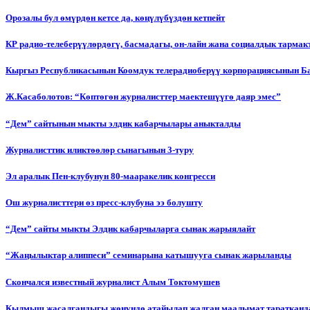
Орозалы бул өмүрдөн кетсе да, көңүлүбүздөн кетпейт
КР радио-телеберүүлөрдөгү, басмадагы, он-лайн жана социалдык тарма
Кыргыз Республикасынын Коомдук телерадиоберүү корпорациясынын Б
Ж.Касаболотов: “Көптөгөн журналисттер маектешүүгө даяр эмес”
“Дем” сайтынын мыкты элдик кабарчылары аныкталды
Журналисттик иликтөөлөр сынагынын 3-туру
Эл аралык Пен-клубунун 80-мааракелик конгресси
Ош журналисттери өз пресс-клубуна ээ болушту
“Дем” сайты мыкты Элдик кабарчыларга сынак жарыялайт
“Жаңылыктар алиппеси” семинарына катышууга сынак жарыланды
Cкончался известный журналист Алым Токтомушев
Кылмыш жасалгандыгы жөнүндө атайылап жалган маалымат таратканда