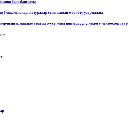
итация бере баштады
еспубликалык карикатуралар сынагынын мөөнөтү узартылды
пкерчилиги, маалыматка жетүүсү жана ишмердүүлүгүндөгү чектөөлөр туу
лди
үү
лар