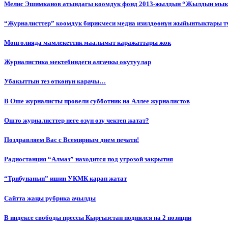
Мелис Эшимканов атындагы коомдук фонд 2013-жылдын “Жылдын мык
“Журналисттер” коомдук бирикмеси медиа изилдөөнүн жыйынтыктары т
Монголияда мамлекеттик маалымат каражаттары жок
Журналистика мектебиндеги алгачкы окутуулар
Убакыттын тез өткөнүн карачы…
В Оше журналисты провели субботник на Аллее журналистов
Ошто журналисттер неге өзүн өзү чектеп жатат?
Поздравляем Вас с Всемирным днем печати!
Радиостанция “Алмаз” находится под угрозой закрытия
“Трибунанын” ишин УКМК карап жатат
Сайтта жаңы рубрика ачылды
В индексе свободы прессы Кыргызстан поднялся на 2 позиции