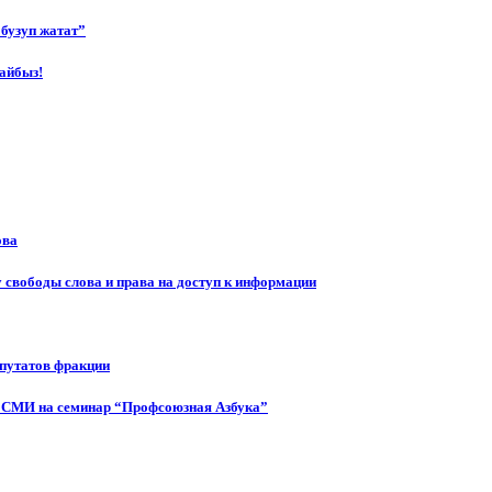
бузуп жатат”
айбыз!
ова
 свободы слова и права на доступ к информации
епутатов фракции
 СМИ на семинар “Профсоюзная Азбука”