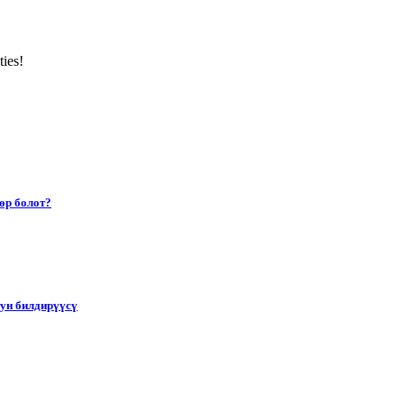
ties!
өр болот?
тун билдирүүсү