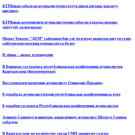
КТРКнын сабалган журналисттери соттук ишти аягына чыгаруу
ниетинде
КТРКнын жетекчилиги журналисттерин сабаган адамды жоопко
тартууну талап кылат
Марат Токоев: “ДЕМ” сайтынан бир эле мезгилде кырктан ашуун гезит,
сайттардын материалдарын окуса болот
В эфире – новое телевидение
В Бишкеке состоялась республиканская конференция журналистов
Кыргызстана (фоторепортаж)
Восстановлен памятник журналисту Геннадию Павлюку
8-декабрда журналисттердин республикалык конференциясы өтөт
8 декабря состоится Республиканская конференция журналистов
Алишер Саиповдун инилери, анын ичинде журналист Шохрух Саипов
сабалды
В Кыргызстане по количеству среди СМИ лидируют газеты