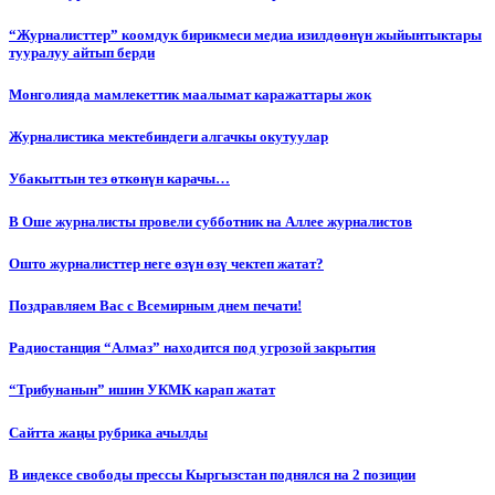
“Журналисттер” коомдук бирикмеси медиа изилдөөнүн жыйынтыктары
тууралуу айтып берди
Монголияда мамлекеттик маалымат каражаттары жок
Журналистика мектебиндеги алгачкы окутуулар
Убакыттын тез өткөнүн карачы…
В Оше журналисты провели субботник на Аллее журналистов
Ошто журналисттер неге өзүн өзү чектеп жатат?
Поздравляем Вас с Всемирным днем печати!
Радиостанция “Алмаз” находится под угрозой закрытия
“Трибунанын” ишин УКМК карап жатат
Сайтта жаңы рубрика ачылды
В индексе свободы прессы Кыргызстан поднялся на 2 позиции