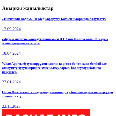
Акыркы жаңылыктар
«Ийгиликке кадам» III Медиафоруму Баткен шаарында болуп өттү
12.09.2024
«Журналисттер» коомдук бирикмеси IFEXтин Жалпы жана Жылдык
жыйындарына катышты
18.04.2024
WhatsApp’ты бузуп кирүүдөн кантип коргосо болот жана болбой эле
аккаунтту бузуп киришсе эмне кылуу зарыл. Коопсуздук боюнча
кеңештер
27.01.2024
Ошто Фактчекинг көндүмдөрдү жакшыртуу боюнча журналисттер үчүн
тренинг өттү
22.11.2023