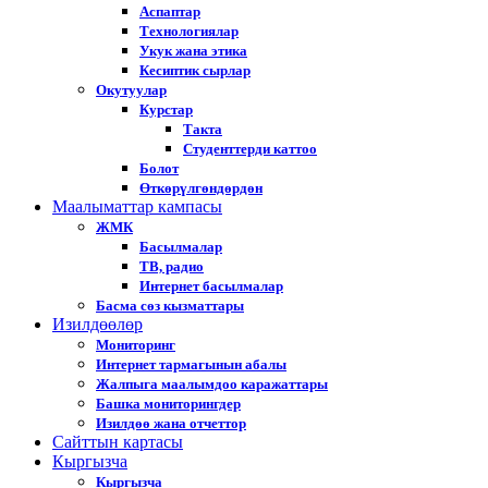
Аспаптар
Технологиялар
Укук жана этика
Кесиптик сырлар
Окутуулар
Курстар
Такта
Студенттерди каттоо
Болот
Өткөрүлгөндөрдөн
Маалыматтар кампасы
ЖМК
Басылмалар
ТВ, радио
Интернет басылмалар
Басма сөз кызматтары
Изилдөөлөр
Мониторинг
Интернет тармагынын абалы
Жалпыга маалымдоо каражаттары
Башка мониторингдер
Изилдөө жана отчеттор
Cайттын картасы
Кыргызча
Кыргызча