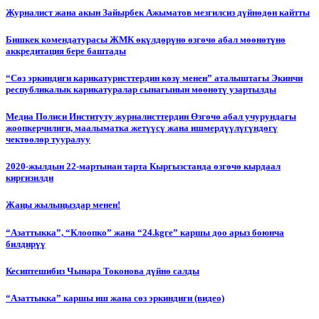
Журналист жана акын Зайырбек Ажыматов мезгилсиз дүйнөдөн кайтты
Бишкек комендатурасы ЖМК өкүлдөрүнө өзгөчө абал мөөнөтүнө
аккредитация бере баштады
“Сөз эркиндиги карикатуристтердин көзү менен” аталыштагы Экинчи
республикалык карикатуралар сынагынын мөөнөтү узартылды
Медиа Полиси Институту журналисттердин Өзгөчө абал учурундагы
жоопкерчилиги, маалыматка жетүүсү жана ишмердүүлүгүндөгү
чектөөлөр тууралуу
2020-жылдын 22-мартынан тарта Кыргызстанда өзгөчө кырдаал
киргизилди
Жаңы жылыңыздар менен!
“Азаттыкка”, “Клоопко” жана “24.kgге” каршы доо арыз боюнча
билдирүү
Кесиптешибиз Чынара Токонова дүйнө салды
“Азаттыкка” каршы иш жана сөз эркиндиги (видео)