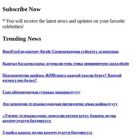
Subscribe Now
* You will receive the latest news and updates on your favorite
celebrities!
Trending News
BuzzFeed редактору Крэйг Силвермандын сүйүктүү аспаптары
Кыргыз басылмалары: журналисттик этика принциптери сакталбайт
Парламенттик шайлоо ЖМКларга кандай таасир берет? Кандай
өзгөрүүлөр болот?
Сын айткандардын суракка чакырылуусу
Ата-мекендик телеканалдардын президентке ачык кайрылуусу
«Үчүнчү телеканалдын» кеңсесин өрттөп кетүү боюнча медиа
коомчулуктун билдирүүсү
3-майга карата медиа коомчулуктун билдирүүсү