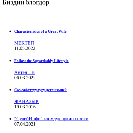
Биздин блогдор
Characteristics of a Great Wife
МЕКТЕП
11.05.2022
Follow the Sugardaddy Lifestyle
Антен ТВ
06.03.2022
Сѳз сабаттуулугу деген эмне?
ЖАНАЗЫК
19.03.2016
"СулейИнфо" коомдук эркин гезити
07.04.2021