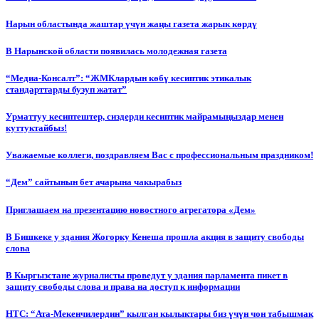
Нарын областында жаштар үчүн жаңы газета жарык көрдү
В Нарынской области появилась молодежная газета
“Медиа-Консалт”: “ЖМКлардын көбү кесиптик этикалык
стандарттарды бузуп жатат”
Урматтуу кесиптештер, сиздерди кесиптик майрамыңыздар менен
куттуктайбыз!
Уважаемые коллеги, поздравляем Вас с профессиональным праздником!
“Дем” сайтынын бет ачарына чакырабыз
Приглашаем на презентацию новостного агрегатора «Дем»
В Бишкеке у здания Жогорку Кенеша прошла акция в защиту свободы
слова
В Кыргызстане журналисты проведут у здания парламента пикет в
защиту свободы слова и права на доступ к информации
НТС: “Ата-Мекенчилердин” кылган кылыктары биз үчүн чон табышмак