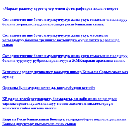
«Марал» радиосу сүрөтчүлөр менен фотографтарга акция өткөрөт
Сот адилеттигине болгон мүмкүнчүлүк жана укук темасын чагылдыруу
боюнча журналисттердин арасында республикалык сынак
Сот адилеттигине болгон мүмкүнчүлүк жана укук маселесин
чагылдыруу боюнча тренингге катышууга журналисттер арасында
сынак
Сот адилеттигине болгон мүмкүнчүлүк жана укук темасын чагылдыруу
боюнча туруктуу рубрикаларды ачууга ЖМКлардын арасында сынак
Белгилүү ардагер журналист, коомдук ишмер Кенжалы Сарымсаков көз
жумду
Орозалы бул өмүрдөн кетсе да, көңүлүбүздөн кетпейт
КР радио-телеберүүлөрдөгү, басмадагы, он-лайн жана социалдык
тармактардагы душмандашуу тилине жасалган изилдөөлөрдүн
кезектеги этабы аягына чыкты
Кыргыз Республикасынын Коомдук телерадиоберүү корпорациясынын
Башкы директору кызматына ачык сынак