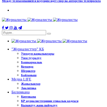
Между телекомпанией и ведущим идет спор на авторство телепроекта
”Журналисттер” КБ
Уюмдун жаңылыктары
Уюм тууралуу
Башкармалык
Команда
Шериктер
Байланыш
Медиа LIFE
Жанылыктар
Аналитика
Билимкана
Китепкана
КР журналисттеринин этикалык кодекси
Кызыктуу жана пайдалуу