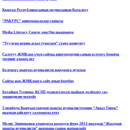
Кыргыз Республикасынын медиасынын Каталогу
“РАКУРС” киномакалалар сынагы
Media Literacy Сourse эми Ош шаарында
“Туулган жерим асыл турагым” сүрөт конкурсу
Салттуу ЖМКлар үчүн сайтка киргендердин санын өстүрүү боюнча
тренинг өткөрүлөт
Белгилүү кыргыз журналисти жардамга муктаж
Сайты жок ЖМКларга сайт ачып беребиз
Бегайым Усенова: КСДП демилгелеген мыйзам долбоору сөз
эркиндигин чектейт
5-ноябрда Кыргызстандын мыкты журналисттерине “Акыл Тирек”
наамын ыйгаруу салтанаты өтөт
Мелис Эшимканов атындагы коомдук фонд 2013-жылдын “Жылдын
мыкты журналисти” наамына сынак жарыялайт