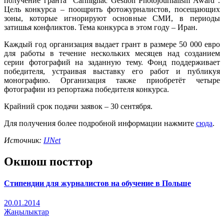
получение гранта “Carmignac Gestion Photojournalism Award”.
Цель конкурса – поощрить фотожурналистов, посещающих
зоны, которые игнорируют основные СМИ, в периоды
затишья конфликтов. Тема конкурса в этом году – Иран.
Каждый год организация выдает грант в размере 50 000 евро
для работы в течение нескольких месяцев над созданием
серии фотографий на заданную тему. Фонд поддерживает
победителя, устраивая выставку его работ и публикуя
монографию. Организация также приобретёт четыре
фотографии из репортажа победителя конкурса.
Крайний срок подачи заявок – 30 сентября.
Для получения более подробной информации нажмите
сюда
.
Источник:
IJNet
Окшош посттор
Стипендии для журналистов на обучение в Польше
20.01.2014
Жаңылыктар