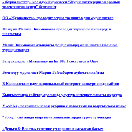
«Журналисттер» коомдук бирикмеси “Журналисттердин эл аралык
тилектештик күнүн” белгилейт
ОО «Журналисты» проводит серию тренингов для журналистов
Фонд им.Мелиса Эшимканова проводит турнир по бильярду и
шахматам
Мелис Эшимканов атындагы фонд бильярд жана шахмат боюнча
турнир өткөрөт
Запуск радио «Ынтымак» на fm 106.1 состоится в Оше
Белгилүү журналист Марип Тайчабаров дүйнөдөн кайтты
В Кыргызстане идет национальный интернет-конкурс среди сайтов
Кыргызстанда сайттар арасында улуттук-интернет сынагы жүрүүдө
У «vb.kg» появилась новая рубрика с новостями на кыргызском языке
“vb.kg.” сайтында кыргызча жаңылыктарды түрмөгү ачылды
«Деньги & Власть» гезитине үч тараптан жасалган басым