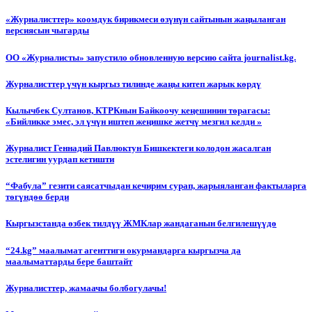
«Журналисттер» коомдук бирикмеси өзүнүн сайтынын жаңыланган
версиясын чыгарды
ОО «Журналисты» запустило обновленную версию сайта journalist.kg.
Журналисттер үчүн кыргыз тилинде жаңы китеп жарык көрдү
Кылычбек Султанов, КТРКнын Байкоочу кеңешинин төрагасы:
«Бийликке эмес, эл үчүн иштеп жеңишке жетчү мезгил келди »
Журналист Геннадий Павлюктун Бишкектеги колодон жасалган
эстелигин уурдап кетишти
“Фабула” гезити саясатчыдан кечирим сурап, жарыяланган фактыларга
төгүндөө берди
Кыргызстанда өзбек тилдүү ЖМКлар жандаганын белгилешүүдө
“24.kg” маалымат агенттиги окурмандарга кыргызча да
маалыматтарды бере баштайт
Журналисттер, жамаачы болбогулачы!