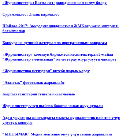
«Журналисттер»: Басма сөз эркиндигине кол салуу болду
Сурамжылоо: Элдик каржылоо
Шайлоо-2017: Аккредитациядан өткөн ЖМКлар жана интернет-
басылмалар
Конкурс на лучший материал по приграничным вопросам
«Журналисттер» коомдук бирикмеси кесиптештерди 3-майда
“Журналисттер аллеясында” көчөттөрдү отургузууга чакырат
“Журналистика негиздери” китеби жарык көрдү
“Азаттык” фотосынак жарыялайт
Кыргыз гезиттерин тушаган каатчылык
Журналисттер үчүн шайлоо боюнча чакан окуу куралы
Адам укуктары жаатындагы мыкты журналисттик иликтөө үчүн
улуттук конкурс
“ЫНТЫМАК” Медиа мектепке окуу үчүн сынак жарыялайт