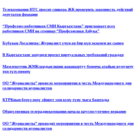
Телекомпания НТС просит спикера ЖК проверить законность действий
депутатов фракции
“Профсоюз работников СМИ Кыргызстана” приглашает всех
работников СМИ на семинар “Профсоюзная Азбука”
Бүбүкан Досалиева: Журналист үчүн ар бир күн экзамен же сыноо
В Кыргызстане запущен проект виртуальных требований граждан
Мамлекеттик ЖМКлардын ишин жакшыртуу боюнча атайын жумушчу
топ түзүлмөкчү
ОО “Журналисты” провело мероприятия в честь Международного дня
солидарности журналистов
КТРКнын берүүлөрү эфирге эми күнү-түнү чыга баштады
Общественная телерадиокомпания начала круглосуточное вещание
ОО “Журналисты” проводит мероприятия в честь Международного дня
солидарности журналистов