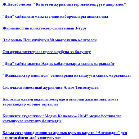
Ж.Касаболотов: “Көптөгөн журналисттер маектешүүгө даяр эмес”
“Дем” сайтынын мыкты элдик кабарчылары аныкталды
Журналисттик иликтөөлөр сынагынын 3-туру
Эл аралык Пен-клубунун 80-мааракелик конгресси
Ош журналисттери өз пресс-клубуна ээ болушту
“Дем” сайты мыкты Элдик кабарчыларга сынак жарыялайт
“Жаңылыктар алиппеси” семинарына катышууга сынак жарыланды
Cкончался известный журналист Алым Токтомушев
Кылмыш жасалгандыгы жөнүндө атайылап жалган маалымат
тараткандар жоопко тартылат
Бишкекте студенттик “Медиа Көпөлөк – 2014” медиафестивалга
катышууга катталуу башталды
Басма сөз эркиндигинин эл аралык күнүнө карата “Антиөрдөк” деп
аталган флеш-моб уюштурулат