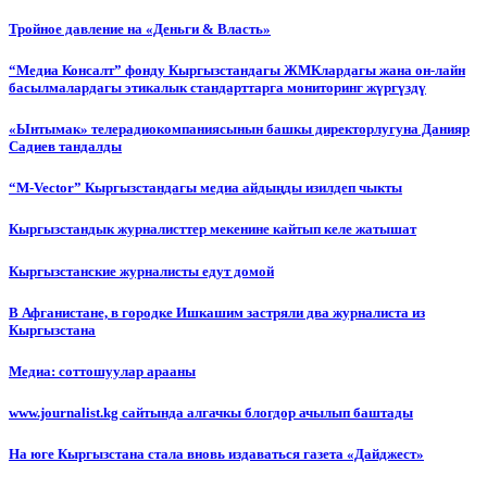
Тройное давление на «Деньги & Власть»
“Медиа Консалт” фонду Кыргызстандагы ЖМКлардагы жана он-лайн
басылмалардагы этикалык стандарттарга мониторинг жүргүздү
«Ынтымак» телерадиокомпаниясынын башкы директорлугуна Данияр
Садиев тандалды
“М-Vector” Кыргызстандагы медиа айдыңды изилдеп чыкты
Кыргызстандык журналисттер мекенине кайтып келе жатышат
Кыргызстанские журналисты едут домой
В Афганистане, в городке Ишкашим застряли два журналиста из
Кыргызстана
Медиа: соттошуулар арааны
www.journalist.kg сайтында алгачкы блогдор ачылып баштады
На юге Кыргызстана стала вновь издаваться газета «Дайджест»