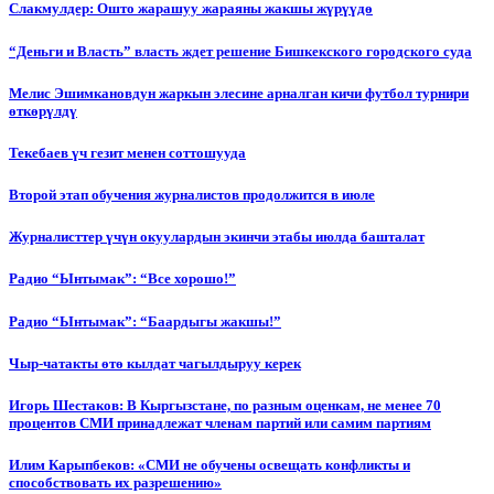
Слакмулдер: Ошто жарашуу жараяны жакшы жүрүүдө
“Деньги и Власть” власть ждет решение Бишкекского городского суда
Мелис Эшимкановдун жаркын элесине арналган кичи футбол турнири
өткөрүлдү
Текебаев үч гезит менен соттошууда
Второй этап обучения журналистов продолжится в июле
Журналисттер үчүн окуулардын экинчи этабы июлда башталат
Радио “Ынтымак”: “Все хорошо!”
Радио “Ынтымак”: “Баардыгы жакшы!”
Чыр-чатакты өтө кылдат чагылдыруу керек
Игорь Шестаков: В Кыргызстане, по разным оценкам, не менее 70
процентов СМИ принадлежат членам партий или самим партиям
Илим Карыпбеков: «СМИ не обучены освещать конфликты и
способствовать их разрешению»