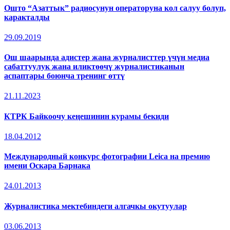
Ошто “Азаттык” радиосунун операторуна кол салуу болуп,
каракталды
29.09.2019
Ош шаарында адистер жана журналисттер үчүн медиа
сабаттуулук жана иликтөөчү журналистиканын
аспаптары боюнча тренинг өттү
21.11.2023
КТРК Байкоочу кеңешинин курамы бекиди
18.04.2012
Международный конкурс фотографии Leica на премию
имени Оскара Барнака
24.01.2013
Журналистика мектебиндеги алгачкы окутуулар
03.06.2013