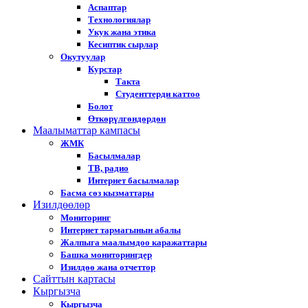
Аспаптар
Технологиялар
Укук жана этика
Кесиптик сырлар
Окутуулар
Курстар
Такта
Студенттерди каттоо
Болот
Өткөрүлгөндөрдөн
Маалыматтар кампасы
ЖМК
Басылмалар
ТВ, радио
Интернет басылмалар
Басма сөз кызматтары
Изилдөөлөр
Мониторинг
Интернет тармагынын абалы
Жалпыга маалымдоо каражаттары
Башка мониторингдер
Изилдөө жана отчеттор
Cайттын картасы
Кыргызча
Кыргызча