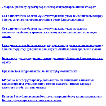
«Марал» радиосу сүрөтчүлөр менен фотографтарга акция өткөрөт
Сот адилеттигине болгон мүмкүнчүлүк жана укук темасын чагылдыруу
боюнча журналисттердин арасында республикалык сынак
Сот адилеттигине болгон мүмкүнчүлүк жана укук маселесин
чагылдыруу боюнча тренингге катышууга журналисттер арасында
сынак
Сот адилеттигине болгон мүмкүнчүлүк жана укук темасын чагылдыруу
боюнча туруктуу рубрикаларды ачууга ЖМКлардын арасында сынак
Белгилүү ардагер журналист, коомдук ишмер Кенжалы Сарымсаков көз
жумду
Орозалы бул өмүрдөн кетсе да, көңүлүбүздөн кетпейт
КР радио-телеберүүлөрдөгү, басмадагы, он-лайн жана социалдык
тармактардагы душмандашуу тилине жасалган изилдөөлөрдүн
кезектеги этабы аягына чыкты
Кыргыз Республикасынын Коомдук телерадиоберүү корпорациясынын
Башкы директору кызматына ачык сынак