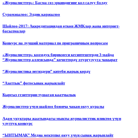
«Журналисттер»: Басма сөз эркиндигине кол салуу болду
Сурамжылоо: Элдик каржылоо
Шайлоо-2017: Аккредитациядан өткөн ЖМКлар жана интернет-
басылмалар
Конкурс на лучший материал по приграничным вопросам
«Журналисттер» коомдук бирикмеси кесиптештерди 3-майда
“Журналисттер аллеясында” көчөттөрдү отургузууга чакырат
“Журналистика негиздери” китеби жарык көрдү
“Азаттык” фотосынак жарыялайт
Кыргыз гезиттерин тушаган каатчылык
Журналисттер үчүн шайлоо боюнча чакан окуу куралы
Адам укуктары жаатындагы мыкты журналисттик иликтөө үчүн
улуттук конкурс
“ЫНТЫМАК” Медиа мектепке окуу үчүн сынак жарыялайт