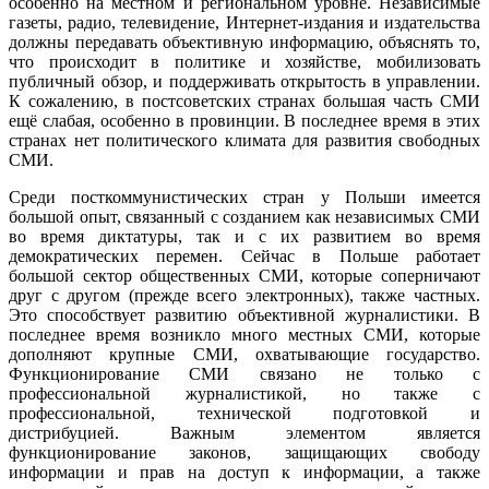
особенно на местном и региональном уровне. Независимые
газеты, радио, телевидение, Интернет-издания и издательства
должны передавать объективную информацию, объяснять то,
что происходит в политике и хозяйстве, мобилизовать
публичный обзор, и поддерживать открытость в управлении.
К сожалению, в постсоветских странах большая часть СМИ
ещё слабая, особенно в провинции. В последнее время в этих
странах нет политического климата для развития свободных
СМИ.
Среди посткоммунистических стран у Польши имеется
большой опыт, связанный с созданием как независимых СМИ
во время диктатуры, так и с их развитием во время
демократических перемен. Сейчас в Польше работает
большой сектор общественных СМИ, которые соперничают
друг с другом (прежде всего электронных), также частных.
Это способствует развитию объективной журналистики. В
последнее время возникло много местных СМИ, которые
дополняют крупные СМИ, охватывающие государство.
Функционирование СМИ связано не только с
профессиональной журналистикой, но также с
профессиональной, технической подготовкой и
дистрибуцией. Важным элементом является
функционирование законов, защищающих свободу
информации и прав на доступ к информации, а также