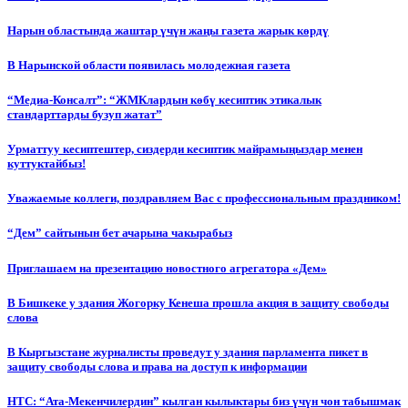
Нарын областында жаштар үчүн жаңы газета жарык көрдү
В Нарынской области появилась молодежная газета
“Медиа-Консалт”: “ЖМКлардын көбү кесиптик этикалык
стандарттарды бузуп жатат”
Урматтуу кесиптештер, сиздерди кесиптик майрамыңыздар менен
куттуктайбыз!
Уважаемые коллеги, поздравляем Вас с профессиональным праздником!
“Дем” сайтынын бет ачарына чакырабыз
Приглашаем на презентацию новостного агрегатора «Дем»
В Бишкеке у здания Жогорку Кенеша прошла акция в защиту свободы
слова
В Кыргызстане журналисты проведут у здания парламента пикет в
защиту свободы слова и права на доступ к информации
НТС: “Ата-Мекенчилердин” кылган кылыктары биз үчүн чон табышмак