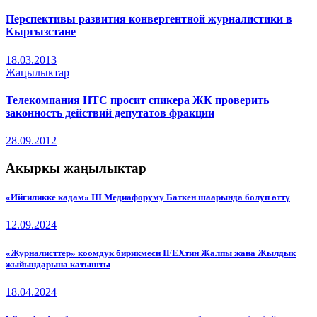
Перспективы развития конвергентной журналистики в
Кыргызстане
18.03.2013
Жаңылыктар
Телекомпания НТС просит спикера ЖК проверить
законность действий депутатов фракции
28.09.2012
Акыркы жаңылыктар
«Ийгиликке кадам» III Медиафоруму Баткен шаарында болуп өттү
12.09.2024
«Журналисттер» коомдук бирикмеси IFEXтин Жалпы жана Жылдык
жыйындарына катышты
18.04.2024