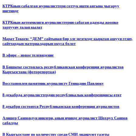
КТРКнын сабалган журналисттери соттук ишти аягына чыгаруу
ниетинде
КТРКнын жетекчилиги журналисттерин сабаган адамды жоопко
тартууну талап кылат
Марат Токоев: “ДЕМ” сайтынан бир эле мезгилде кырктан ашуун гезит,
сайттардын материалдарын окуса болот
В эфире – новое телевидение
В Бишкеке состоялась республиканская конференция журналистов
Кыргызстана (фоторепортаж)
Восстановлен памятник журналисту Геннадию Павлюку
8-декабрда журналисттердин республикалык конференциясы өтөт
8 декабря состоится Республиканская конференция журналистов
Алишер Саиповдун инилери, анын ичинде журналист Шохрух Саипов
сабалды
В Кыргызстане по количеству среди СМИ лидируют газеты