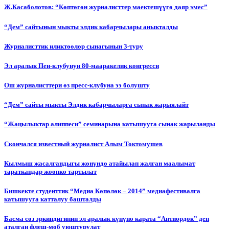
Ж.Касаболотов: “Көптөгөн журналисттер маектешүүгө даяр эмес”
“Дем” сайтынын мыкты элдик кабарчылары аныкталды
Журналисттик иликтөөлөр сынагынын 3-туру
Эл аралык Пен-клубунун 80-мааракелик конгресси
Ош журналисттери өз пресс-клубуна ээ болушту
“Дем” сайты мыкты Элдик кабарчыларга сынак жарыялайт
“Жаңылыктар алиппеси” семинарына катышууга сынак жарыланды
Cкончался известный журналист Алым Токтомушев
Кылмыш жасалгандыгы жөнүндө атайылап жалган маалымат
тараткандар жоопко тартылат
Бишкекте студенттик “Медиа Көпөлөк – 2014” медиафестивалга
катышууга катталуу башталды
Басма сөз эркиндигинин эл аралык күнүнө карата “Антиөрдөк” деп
аталган флеш-моб уюштурулат