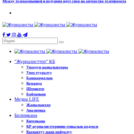
Между телекомпанией и ведущим идет спор на авторство телепроекта
”Журналисттер” КБ
Уюмдун жаңылыктары
Уюм тууралуу
Башкармалык
Команда
Шериктер
Байланыш
Медиа LIFE
Жанылыктар
Аналитика
Билимкана
Китепкана
КР журналисттеринин этикалык кодекси
Кызыктуу жана пайдалуу