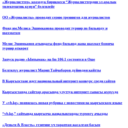
«Журналисттер» коомдук бирикмеси “Журналисттердин эл аралык
тилектештик күнүн” белгилейт
ОО «Журналисты» проводит серию тренингов для журналистов
Фонд им.Мелиса Эшимканова проводит турнир по бильярду и
шахматам
Мелис Эшимканов атындагы фонд бильярд жана шахмат боюнча
турнир өткөрөт
Запуск радио «Ынтымак» на fm 106.1 состоится в Оше
Белгилүү журналист Марип Тайчабаров дүйнөдөн кайтты
В Кыргызстане идет национальный интернет-конкурс среди сайтов
Кыргызстанда сайттар арасында улуттук-интернет сынагы жүрүүдө
У «vb.kg» появилась новая рубрика с новостями на кыргызском языке
“vb.kg.” сайтында кыргызча жаңылыктарды түрмөгү ачылды
«Деньги & Власть» гезитине үч тараптан жасалган басым