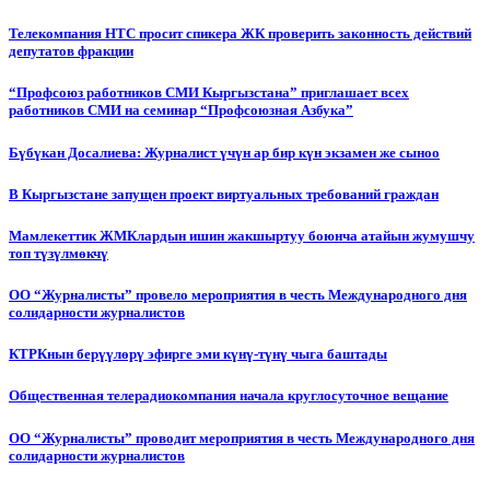
Телекомпания НТС просит спикера ЖК проверить законность действий
депутатов фракции
“Профсоюз работников СМИ Кыргызстана” приглашает всех
работников СМИ на семинар “Профсоюзная Азбука”
Бүбүкан Досалиева: Журналист үчүн ар бир күн экзамен же сыноо
В Кыргызстане запущен проект виртуальных требований граждан
Мамлекеттик ЖМКлардын ишин жакшыртуу боюнча атайын жумушчу
топ түзүлмөкчү
ОО “Журналисты” провело мероприятия в честь Международного дня
солидарности журналистов
КТРКнын берүүлөрү эфирге эми күнү-түнү чыга баштады
Общественная телерадиокомпания начала круглосуточное вещание
ОО “Журналисты” проводит мероприятия в честь Международного дня
солидарности журналистов