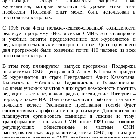
организаций, которые занимаются защитой прав
журналистов, которые заботятся об уровне этики этой
профессии. Польский опыт может быть использован в
постсоветских странах.
С 1996 года Фонд польско-чешско-словацкой солидарности
реализует программу «Независимые СМИ». Это стажировки
и учебные визиты предназначенные для журналистов и
редакторов печатаных и электронных газет. До сегодняшнего
дня программой были охвачены почти 410 человек из всех
постсоветских стран.
В этом году планируется выпуск программы «Поддержка
независимых СМИ Центральной Азии». В Польшу приедут
25 журналистов из стран Центральной Азии: Казахстана,
Кыргызстана, Узбекистана, Таджикистана и Туркменистана.
Во время учебных визитов у них будет возможность посетить
редакции газет и журналов, радио, телевидение, Интернет –
портал, а также ИА. Они познакомятся с работой и опытом
польских коллег. Расписание пребывания гостей будет
соответствовать профессии и специализации. Дополнительно
планируется организовать семинары и лекции на тему:
трансформации в польских СМИ после 1989 года, законов,
регулирующих общественные и частные СМИ,
расследовательская журналистика, этика СМИ, организации