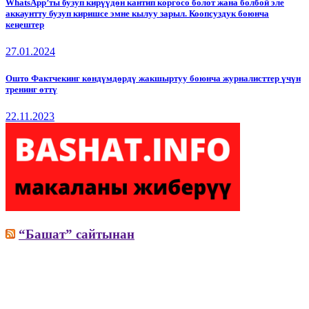
WhatsApp’ты бузуп кирүүдөн кантип коргосо болот жана болбой эле
аккаунтту бузуп киришсе эмне кылуу зарыл. Коопсуздук боюнча
кеңештер
27.01.2024
Ошто Фактчекинг көндүмдөрдү жакшыртуу боюнча журналисттер үчүн
тренинг өттү
22.11.2023
“Башат” сайтынан