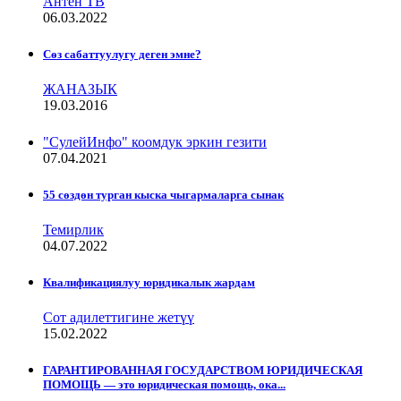
Антен ТВ
06.03.2022
Сѳз сабаттуулугу деген эмне?
ЖАНАЗЫК
19.03.2016
"СулейИнфо" коомдук эркин гезити
07.04.2021
55 сөздөн турган кыска чыгармаларга сынак
Темирлик
04.07.2022
Квалификациялуу юридикалык жардам
Сот адилеттигине жетүү
15.02.2022
ГАРАНТИРОВАННАЯ ГОСУДАРСТВОМ ЮРИДИЧЕСКАЯ
ПОМОЩЬ — это юридическая помощь, ока...