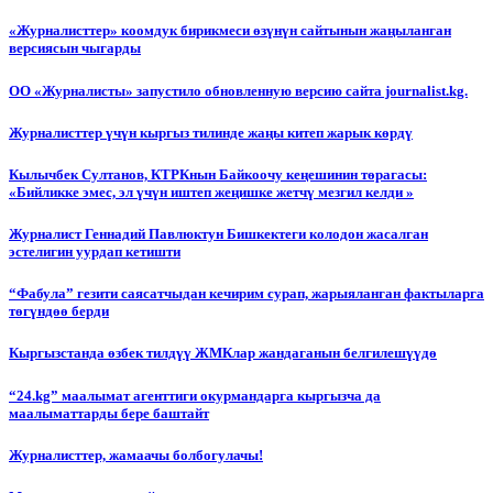
«Журналисттер» коомдук бирикмеси өзүнүн сайтынын жаңыланган
версиясын чыгарды
ОО «Журналисты» запустило обновленную версию сайта journalist.kg.
Журналисттер үчүн кыргыз тилинде жаңы китеп жарык көрдү
Кылычбек Султанов, КТРКнын Байкоочу кеңешинин төрагасы:
«Бийликке эмес, эл үчүн иштеп жеңишке жетчү мезгил келди »
Журналист Геннадий Павлюктун Бишкектеги колодон жасалган
эстелигин уурдап кетишти
“Фабула” гезити саясатчыдан кечирим сурап, жарыяланган фактыларга
төгүндөө берди
Кыргызстанда өзбек тилдүү ЖМКлар жандаганын белгилешүүдө
“24.kg” маалымат агенттиги окурмандарга кыргызча да
маалыматтарды бере баштайт
Журналисттер, жамаачы болбогулачы!