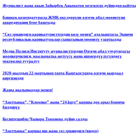
Журналист жана акын Зайырбек Ажыматов мезгилсиз дүйнөдөн кайтты
Бишкек комендатурасы ЖМК өкүлдөрүнө өзгөчө абал мөөнөтүнө
аккредитация бере баштады
“Сөз эркиндиги карикатуристтердин көзү менен” аталыштагы Экинчи
республикалык карикатуралар сынагынын мөөнөтү узартылды
Медиа Полиси Институту журналисттердин Өзгөчө абал учурундагы
жоопкерчилиги, маалыматка жетүүсү жана ишмердүүлүгүндөгү
чектөөлөр тууралуу
2020-жылдын 22-мартынан тарта Кыргызстанда өзгөчө кырдаал
киргизилди
Жаңы жылыңыздар менен!
“Азаттыкка”, “Клоопко” жана “24.kgге” каршы доо арыз боюнча
билдирүү
Кесиптешибиз Чынара Токонова дүйнө салды
“Азаттыкка” каршы иш жана сөз эркиндиги (видео)