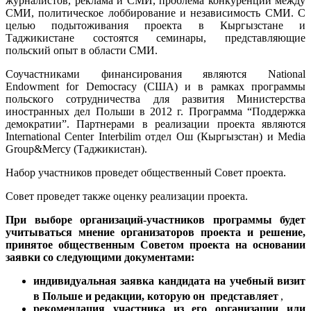
журналистов, реклама и СМИ, проблема конкуренции между
СМИ, политическое лоббирование и независимость СМИ. С
целью подытоживания проекта в Кыргызстане и
Таджикистане состоятся семинары, представляющие
польский опыт в области СМИ.
Соучастниками финансирования являются National
Endowment for Democracy (США) и в рамках программы
польского сотрудничества для развития Министерства
иностранных дел Польши в 2012 г. Программа “Поддержка
демократии”. Партнерами в реализации проекта являются
International Center Interbilim отдел Ош (Кыргызстан) и Media
Group&Mercy (Таджикистан).
Набор участников проведет общественный Совет проекта.
Совет проведет также оценку реализации проекта.
При выборе организаций-участников программы будет
учитываться мнение организаторов проекта и решение,
принятое общественным Советом проекта на основании
заявки со следующими документами:
индивидуальная заявка кандидата на учебный визит
в Польше и редакции, которую он представляет
,
рекомендация участника из его организации или