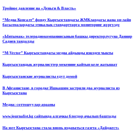
Тройное давление на «Деньги & Власть»
“Медиа Консалт” фонду Кыргызстандагы ЖМКлардагы жана он-лайн
басылмалардагы этикалык стандарттарга мониторинг жүргүздү
«Ынтымак» телерадиокомпаниясынын башкы директорлугуна Данияр
Садиев тандалды
“М-Vector” Кыргызстандагы медиа айдыңды изилдеп чыкты
Кыргызстандык журналисттер мекенине кайтып келе жатышат
Кыргызстанские журналисты едут домой
В Афганистане, в городке Ишкашим застряли два журналиста из
Кыргызстана
Медиа: соттошуулар арааны
www.journalist.kg сайтында алгачкы блогдор ачылып баштады
На юге Кыргызстана стала вновь издаваться газета «Дайджест»