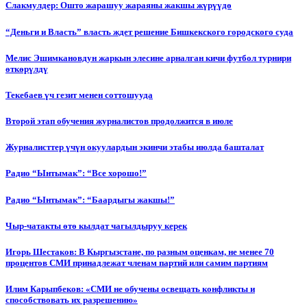
Слакмулдер: Ошто жарашуу жараяны жакшы жүрүүдө
“Деньги и Власть” власть ждет решение Бишкекского городского суда
Мелис Эшимкановдун жаркын элесине арналган кичи футбол турнири
өткөрүлдү
Текебаев үч гезит менен соттошууда
Второй этап обучения журналистов продолжится в июле
Журналисттер үчүн окуулардын экинчи этабы июлда башталат
Радио “Ынтымак”: “Все хорошо!”
Радио “Ынтымак”: “Баардыгы жакшы!”
Чыр-чатакты өтө кылдат чагылдыруу керек
Игорь Шестаков: В Кыргызстане, по разным оценкам, не менее 70
процентов СМИ принадлежат членам партий или самим партиям
Илим Карыпбеков: «СМИ не обучены освещать конфликты и
способствовать их разрешению»