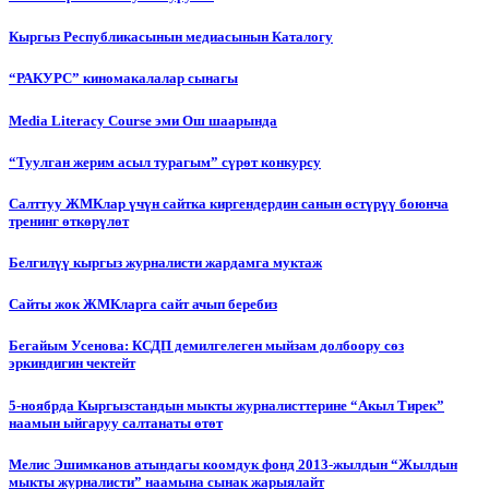
Кыргыз Республикасынын медиасынын Каталогу
“РАКУРС” киномакалалар сынагы
Media Literacy Сourse эми Ош шаарында
“Туулган жерим асыл турагым” сүрөт конкурсу
Салттуу ЖМКлар үчүн сайтка киргендердин санын өстүрүү боюнча
тренинг өткөрүлөт
Белгилүү кыргыз журналисти жардамга муктаж
Сайты жок ЖМКларга сайт ачып беребиз
Бегайым Усенова: КСДП демилгелеген мыйзам долбоору сөз
эркиндигин чектейт
5-ноябрда Кыргызстандын мыкты журналисттерине “Акыл Тирек”
наамын ыйгаруу салтанаты өтөт
Мелис Эшимканов атындагы коомдук фонд 2013-жылдын “Жылдын
мыкты журналисти” наамына сынак жарыялайт