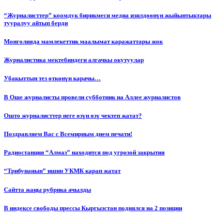
“Журналисттер” коомдук бирикмеси медиа изилдөөнүн жыйынтыктары
тууралуу айтып берди
Монголияда мамлекеттик маалымат каражаттары жок
Журналистика мектебиндеги алгачкы окутуулар
Убакыттын тез өткөнүн карачы…
В Оше журналисты провели субботник на Аллее журналистов
Ошто журналисттер неге өзүн өзү чектеп жатат?
Поздравляем Вас с Всемирным днем печати!
Радиостанция “Алмаз” находится под угрозой закрытия
“Трибунанын” ишин УКМК карап жатат
Сайтта жаңы рубрика ачылды
В индексе свободы прессы Кыргызстан поднялся на 2 позиции