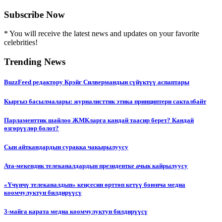
Subscribe Now
* You will receive the latest news and updates on your favorite
celebrities!
Trending News
BuzzFeed редактору Крэйг Силвермандын сүйүктүү аспаптары
Кыргыз басылмалары: журналисттик этика принциптери сакталбайт
Парламенттик шайлоо ЖМКларга кандай таасир берет? Кандай
өзгөрүүлөр болот?
Сын айткандардын суракка чакырылуусу
Ата-мекендик телеканалдардын президентке ачык кайрылуусу
«Үчүнчү телеканалдын» кеңсесин өрттөп кетүү боюнча медиа
коомчулуктун билдирүүсү
3-майга карата медиа коомчулуктун билдирүүсү