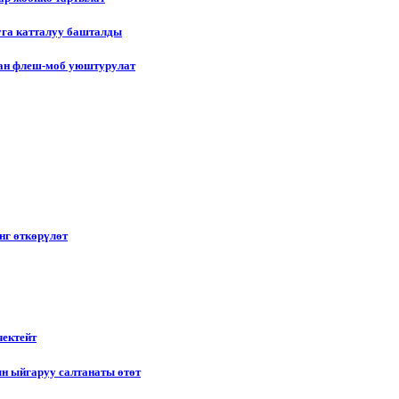
уга катталуу башталды
лган флеш-моб уюштурулат
нг өткөрүлөт
чектейт
н ыйгаруу салтанаты өтөт