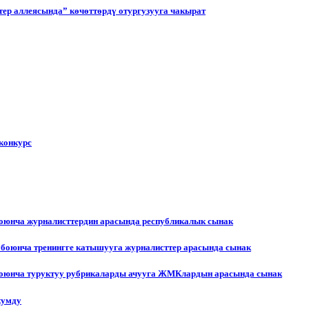
ер аллеясында” көчөттөрдү отургузууга чакырат
конкурс
боюнча журналисттердин арасында республикалык сынак
 боюнча тренингге катышууга журналисттер арасында сынак
 боюнча туруктуу рубрикаларды ачууга ЖМКлардын арасында сынак
жумду