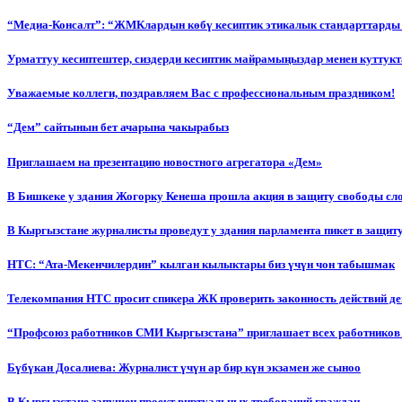
“Медиа-Консалт”: “ЖМКлардын көбү кесиптик этикалык стандарттарды 
Урматтуу кесиптештер, сиздерди кесиптик майрамыңыздар менен куттукт
Уважаемые коллеги, поздравляем Вас с профессиональным праздником!
“Дем” сайтынын бет ачарына чакырабыз
Приглашаем на презентацию новостного агрегатора «Дем»
В Бишкеке у здания Жогорку Кенеша прошла акция в защиту свободы сл
В Кыргызстане журналисты проведут у здания парламента пикет в защиту
НТС: “Ата-Мекенчилердин” кылган кылыктары биз үчүн чон табышмак
Телекомпания НТС просит спикера ЖК проверить законность действий д
“Профсоюз работников СМИ Кыргызстана” приглашает всех работников
Бүбүкан Досалиева: Журналист үчүн ар бир күн экзамен же сыноо
В Кыргызстане запущен проект виртуальных требований граждан