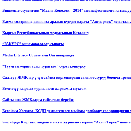
Бишкекте студенттик “Медиа Көпөлөк – 2014” медиафестивалга катышу
Басма сөз эркиндигинин эл аралык күнүнө карата “Антиөрдөк” деп ата
Кыргыз Республикасынын медиасынын Каталогу
“РАКУРС” киномакалалар сынагы
Media Literacy Сourse эми Ош шаарында
“Туулган жерим асыл турагым” сүрөт конкурсу
Салттуу ЖМКлар үчүн сайтка киргендердин санын өстүрүү боюнча трени
Белгилүү кыргыз журналисти жардамга муктаж
Сайты жок ЖМКларга сайт ачып беребиз
Бегайым Усенова: КСДП демилгелеген мыйзам долбоору сөз эркиндигин 
5-ноябрда Кыргызстандын мыкты журналисттерине “Акыл Тирек” наамы