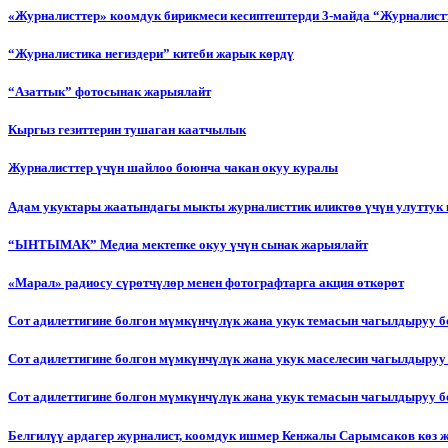
«Журналисттер» коомдук бирикмеси кесиптештерди 3-майда “Журналистт
“Журналистика негиздери” китеби жарык көрдү
“Азаттык” фотосынак жарыялайт
Кыргыз гезиттерин тушаган каатчылык
Журналисттер үчүн шайлоо боюнча чакан окуу куралы
Адам укуктары жаатындагы мыкты журналисттик иликтөө үчүн улуттук 
“ЫНТЫМАК” Медиа мектепке окуу үчүн сынак жарыялайт
«Марал» радиосу сүрөтчүлөр менен фотографтарга акция өткөрөт
Сот адилеттигине болгон мүмкүнчүлүк жана укук темасын чагылдыруу 
Сот адилеттигине болгон мүмкүнчүлүк жана укук маселесин чагылдыруу
Сот адилеттигине болгон мүмкүнчүлүк жана укук темасын чагылдыруу
Белгилүү ардагер журналист, коомдук ишмер Кенжалы Сарымсаков көз 