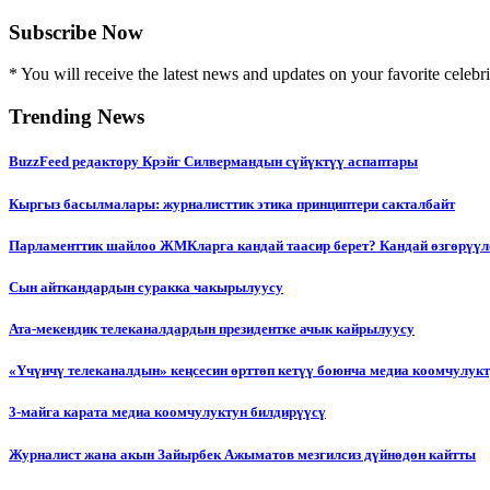
Subscribe Now
* You will receive the latest news and updates on your favorite celebri
Trending News
BuzzFeed редактору Крэйг Силвермандын сүйүктүү аспаптары
Кыргыз басылмалары: журналисттик этика принциптери сакталбайт
Парламенттик шайлоо ЖМКларга кандай таасир берет? Кандай өзгөрүүл
Сын айткандардын суракка чакырылуусу
Ата-мекендик телеканалдардын президентке ачык кайрылуусу
«Үчүнчү телеканалдын» кеңсесин өрттөп кетүү боюнча медиа коомчулук
3-майга карата медиа коомчулуктун билдирүүсү
Журналист жана акын Зайырбек Ажыматов мезгилсиз дүйнөдөн кайтты