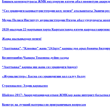
Бишкек комендатурасы ЖМК өкүлдөрүнө өзгөчө абал мөөнөтүнө аккред
“Сөз эркиндиги карикатуристтердин көзү менен” аталыштагы Экинчи р
Медиа Полиси Институту журналисттердин Өзгөчө абал учурундагы жоо
2020-жылдын 22-мартынан тарта Кыргызстанда өзгөчө кырдаал киргизи
Жаңы жылыңыздар менен!
“Азаттыкка”, “Клоопко” жана “24.kgге” каршы доо арыз боюнча билдир
Кесиптешибиз Чынара Токонова дүйнө салды
“Азаттыкка” каршы иш жана сөз эркиндиги (видео)
«Журналисттер»: Басма сөз эркиндигине кол салуу болду
Сурамжылоо: Элдик каржылоо
Шайлоо-2017: Аккредитациядан өткөн ЖМКлар жана интернет-басылма
Конкурс на лучший материал по приграничным вопросам