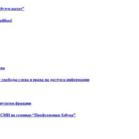
бузуп жатат”
айбыз!
ова
 свободы слова и права на доступ к информации
епутатов фракции
 СМИ на семинар “Профсоюзная Азбука”