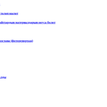
е
 талап кылат
сайттардын материалдарын окуса болот
зстана (фоторепортаж)
алды