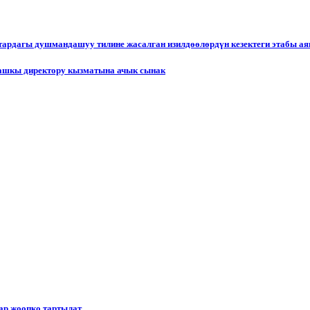
ктардагы душмандашуу тилине жасалган изилдөөлөрдүн кезектеги этабы а
ашкы директору кызматына ачык сынак
р жоопко тартылат