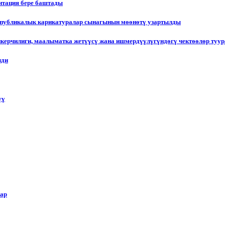
итация бере баштады
еспубликалык карикатуралар сынагынын мөөнөтү узартылды
пкерчилиги, маалыматка жетүүсү жана ишмердүүлүгүндөгү чектөөлөр туу
лди
үү
лар