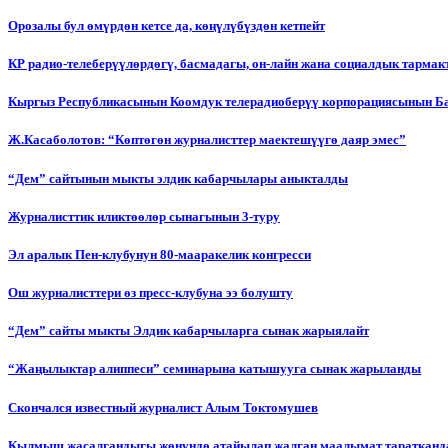
Орозалы бул өмүрдөн кетсе да, көңүлүбүздөн кетпейт
КР радио-телеберүүлөрдөгү, басмадагы, он-лайн жана социалдык тарма
Кыргыз Республикасынын Коомдук телерадиоберүү корпорациясынын Б
Ж.Касаболотов: “Көптөгөн журналисттер маектешүүгө даяр эмес”
“Дем” сайтынын мыкты элдик кабарчылары аныкталды
Журналисттик иликтөөлөр сынагынын 3-туру
Эл аралык Пен-клубунун 80-мааракелик конгресси
Ош журналисттери өз пресс-клубуна ээ болушту
“Дем” сайты мыкты Элдик кабарчыларга сынак жарыялайт
“Жаңылыктар алиппеси” семинарына катышууга сынак жарыланды
Cкончался известный журналист Алым Токтомушев
Кылмыш жасалгандыгы жөнүндө атайылап жалган маалымат таратканда