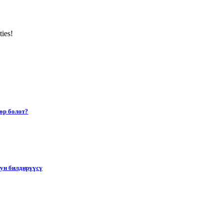
ties!
өр болот?
тун билдирүүсү