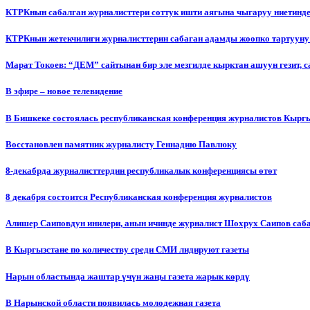
КТРКнын сабалган журналисттери соттук ишти аягына чыгаруу ниетинд
КТРКнын жетекчилиги журналисттерин сабаган адамды жоопко тартууну
Марат Токоев: “ДЕМ” сайтынан бир эле мезгилде кырктан ашуун гезит, 
В эфире – новое телевидение
В Бишкеке состоялась республиканская конференция журналистов Кыргы
Восстановлен памятник журналисту Геннадию Павлюку
8-декабрда журналисттердин республикалык конференциясы өтөт
8 декабря состоится Республиканская конференция журналистов
Алишер Саиповдун инилери, анын ичинде журналист Шохрух Саипов саб
В Кыргызстане по количеству среди СМИ лидируют газеты
Нарын областында жаштар үчүн жаңы газета жарык көрдү
В Нарынской области появилась молодежная газета