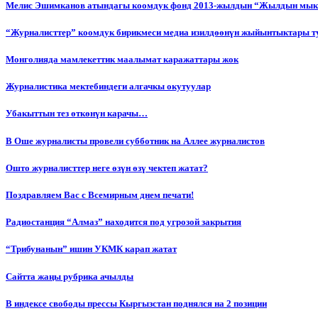
Мелис Эшимканов атындагы коомдук фонд 2013-жылдын “Жылдын мык
“Журналисттер” коомдук бирикмеси медиа изилдөөнүн жыйынтыктары т
Монголияда мамлекеттик маалымат каражаттары жок
Журналистика мектебиндеги алгачкы окутуулар
Убакыттын тез өткөнүн карачы…
В Оше журналисты провели субботник на Аллее журналистов
Ошто журналисттер неге өзүн өзү чектеп жатат?
Поздравляем Вас с Всемирным днем печати!
Радиостанция “Алмаз” находится под угрозой закрытия
“Трибунанын” ишин УКМК карап жатат
Сайтта жаңы рубрика ачылды
В индексе свободы прессы Кыргызстан поднялся на 2 позиции