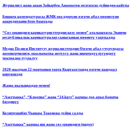
Журналист жана акын Зайырбек Ажыматов мезгилсиз дүйнөдөн кайтты
Бишкек комендатурасы ЖМК өкүлдөрүнө өзгөчө абал мөөнөтүнө
аккредитация бере баштады
“Сөз эркиндиги карикатуристтердин көзү менен” аталыштагы Экинчи
республикалык карикатуралар сынагынын мөөнөтү узартылды
Медиа Полиси Институту журналисттердин Өзгөчө абал учурундагы
жоопкерчилиги, маалыматка жетүүсү жана ишмердүүлүгүндөгү
чектөөлөр тууралуу
2020-жылдын 22-мартынан тарта Кыргызстанда өзгөчө кырдаал
киргизилди
Жаңы жылыңыздар менен!
“Азаттыкка”, “Клоопко” жана “24.kgге” каршы доо арыз боюнча
билдирүү
Кесиптешибиз Чынара Токонова дүйнө салды
“Азаттыкка” каршы иш жана сөз эркиндиги (видео)