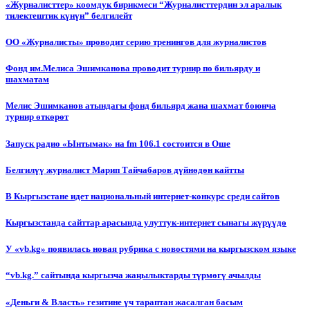
«Журналисттер» коомдук бирикмеси “Журналисттердин эл аралык
тилектештик күнүн” белгилейт
ОО «Журналисты» проводит серию тренингов для журналистов
Фонд им.Мелиса Эшимканова проводит турнир по бильярду и
шахматам
Мелис Эшимканов атындагы фонд бильярд жана шахмат боюнча
турнир өткөрөт
Запуск радио «Ынтымак» на fm 106.1 состоится в Оше
Белгилүү журналист Марип Тайчабаров дүйнөдөн кайтты
В Кыргызстане идет национальный интернет-конкурс среди сайтов
Кыргызстанда сайттар арасында улуттук-интернет сынагы жүрүүдө
У «vb.kg» появилась новая рубрика с новостями на кыргызском языке
“vb.kg.” сайтында кыргызча жаңылыктарды түрмөгү ачылды
«Деньги & Власть» гезитине үч тараптан жасалган басым