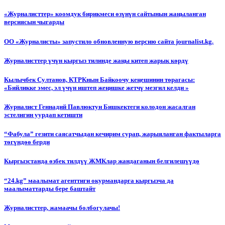
«Журналисттер» коомдук бирикмеси өзүнүн сайтынын жаңыланган
версиясын чыгарды
ОО «Журналисты» запустило обновленную версию сайта journalist.kg.
Журналисттер үчүн кыргыз тилинде жаңы китеп жарык көрдү
Кылычбек Султанов, КТРКнын Байкоочу кеңешинин төрагасы:
«Бийликке эмес, эл үчүн иштеп жеңишке жетчү мезгил келди »
Журналист Геннадий Павлюктун Бишкектеги колодон жасалган
эстелигин уурдап кетишти
“Фабула” гезити саясатчыдан кечирим сурап, жарыяланган фактыларга
төгүндөө берди
Кыргызстанда өзбек тилдүү ЖМКлар жандаганын белгилешүүдө
“24.kg” маалымат агенттиги окурмандарга кыргызча да
маалыматтарды бере баштайт
Журналисттер, жамаачы болбогулачы!