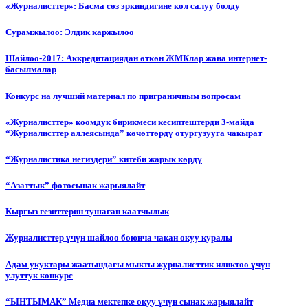
«Журналисттер»: Басма сөз эркиндигине кол салуу болду
Сурамжылоо: Элдик каржылоо
Шайлоо-2017: Аккредитациядан өткөн ЖМКлар жана интернет-
басылмалар
Конкурс на лучший материал по приграничным вопросам
«Журналисттер» коомдук бирикмеси кесиптештерди 3-майда
“Журналисттер аллеясында” көчөттөрдү отургузууга чакырат
“Журналистика негиздери” китеби жарык көрдү
“Азаттык” фотосынак жарыялайт
Кыргыз гезиттерин тушаган каатчылык
Журналисттер үчүн шайлоо боюнча чакан окуу куралы
Адам укуктары жаатындагы мыкты журналисттик иликтөө үчүн
улуттук конкурс
“ЫНТЫМАК” Медиа мектепке окуу үчүн сынак жарыялайт