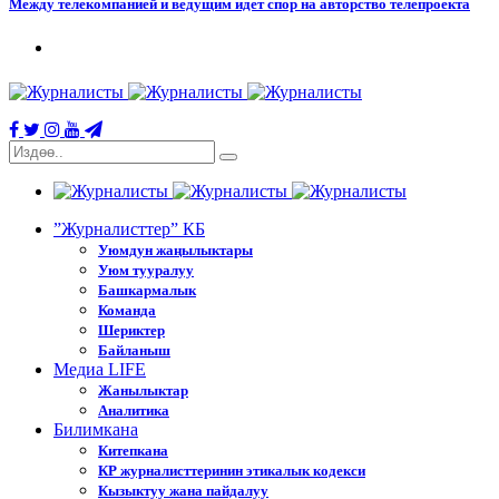
Между телекомпанией и ведущим идет спор на авторство телепроекта
”Журналисттер” КБ
Уюмдун жаңылыктары
Уюм тууралуу
Башкармалык
Команда
Шериктер
Байланыш
Медиа LIFE
Жанылыктар
Аналитика
Билимкана
Китепкана
КР журналисттеринин этикалык кодекси
Кызыктуу жана пайдалуу