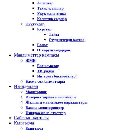
Аспаптар
Технологиялар
Укук жана этика
Кесиптик сырлар
Окутуулар
Курстар
Такта
Студенттерди каттоо
Болот
Өткөрүлгөндөрдөн
Маалыматтар кампасы
ЖМК
Басылмалар
ТВ, радио
Интернет басылмалар
Басма сөз кызматтары
Изилдөөлөр
Мониторинг
Интернет тармагынын абалы
Жалпыга маалымдоо каражаттары
Башка мониторингдер
Изилдөө жана отчеттор
Cайттын картасы
Кыргызча
Кыргызча