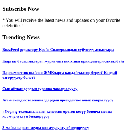
Subscribe Now
* You will receive the latest news and updates on your favorite
celebrities!
Trending News
BuzzFeed редактору Крэйг Силвермандын сүйүктүү аспаптары
Кыргыз басылмалары: журналисттик этика принциптери сакталбайт
Парламенттик шайлоо ЖМКларга кандай таасир берет? Кандай
өзгөрүүлөр болот?
Сын айткандардын суракка чакырылуусу
Ата-мекендик телеканалдардын президентке ачык кайрылуусу
«Үчүнчү телеканалдын» кеңсесин өрттөп кетүү боюнча медиа
коомчулуктун билдирүүсү
3-майга карата медиа коомчулуктун билдирүүсү