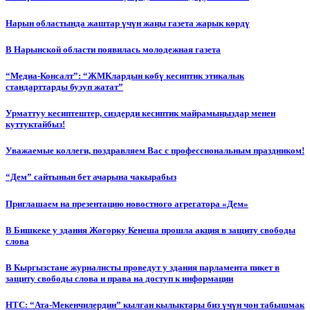
Нарын областында жаштар үчүн жаңы газета жарык көрдү
В Нарынской области появилась молодежная газета
“Медиа-Консалт”: “ЖМКлардын көбү кесиптик этикалык
стандарттарды бузуп жатат”
Урматтуу кесиптештер, сиздерди кесиптик майрамыңыздар менен
куттуктайбыз!
Уважаемые коллеги, поздравляем Вас с профессиональным праздником!
“Дем” сайтынын бет ачарына чакырабыз
Приглашаем на презентацию новостного агрегатора «Дем»
В Бишкеке у здания Жогорку Кенеша прошла акция в защиту свободы
слова
В Кыргызстане журналисты проведут у здания парламента пикет в
защиту свободы слова и права на доступ к информации
НТС: “Ата-Мекенчилердин” кылган кылыктары биз үчүн чон табышмак