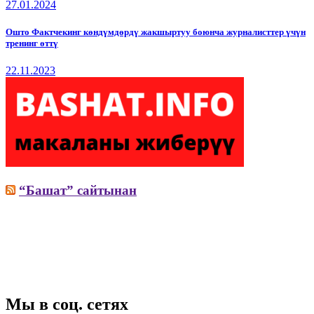
27.01.2024
Ошто Фактчекинг көндүмдөрдү жакшыртуу боюнча журналисттер үчүн
тренинг өттү
22.11.2023
“Башат” сайтынан
Мы в соц. сетях