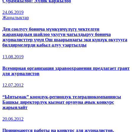
Сурамжылоо: Элдик каржылоо
24.06.2019
Жаңылыктар
Ден соолугу боюнча мүмкүнчүлүгү чектелген
жарандардын шайлоо укугун чагылдыруу боюнча
журналисттер үчүн Ош шаарындагы эки күндүк окутууга
билдирмелерди кабыл алуу узартылды
13.08.2019
Всемирная организация здравоохранения предлагает грант
для журналистов
12.07.2012
“Ынтымак” коомдук-региондук телерадиокомпаниясы
Башкы директорлук кызмат орунуна ачык конкурс
жарыялайт
20.06.2012
Принимаются работы на конкурс для журналистов,