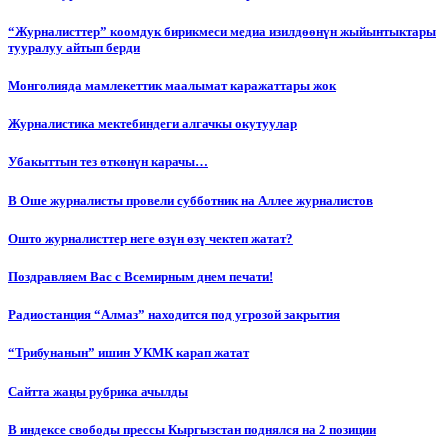
“Журналисттер” коомдук бирикмеси медиа изилдөөнүн жыйынтыктары
тууралуу айтып берди
Монголияда мамлекеттик маалымат каражаттары жок
Журналистика мектебиндеги алгачкы окутуулар
Убакыттын тез өткөнүн карачы…
В Оше журналисты провели субботник на Аллее журналистов
Ошто журналисттер неге өзүн өзү чектеп жатат?
Поздравляем Вас с Всемирным днем печати!
Радиостанция “Алмаз” находится под угрозой закрытия
“Трибунанын” ишин УКМК карап жатат
Сайтта жаңы рубрика ачылды
В индексе свободы прессы Кыргызстан поднялся на 2 позиции