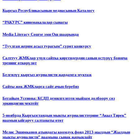
Кыргыз Республикасынын медиасынын Каталогу
“РАКУРС” киномакалалар сынагы
Media Literacy Сourse эми Ош шаарында
“Туулган жерим асыл турагым” сүрөт конкурсу
Салттуу ЖМКлар үчүн сайтка киргендердин санын өстүрүү боюнча
тренинг өткөрүлөт
Белгилүү кыргыз журналисти жардамга муктаж
Сайты жок ЖМКларга сайт ачып беребиз
Бегайым Усенова: КСДП демилгелеген мыйзам долбоору сөз
эркиндигин чектейт
5-ноябрда Кыргызстандын мыкты журналисттерине “Акыл Тирек”
наамын ыйгаруу салтанаты өтөт
Мелис Эшимканов атындагы коомдук фонд 2013-жылдын “Жылдын
мыкты журналисти” наамына сынак жарыялайт