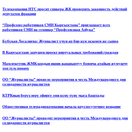
Телекомпания НТС просит спикера ЖК проверить законность действий
депутатов фракции
“Профсоюз работников СМИ Кыргызстана” приглашает всех
работников СМИ на семинар “Профсоюзная Азбука”
Бүбүкан Досалиева: Журналист үчүн ар бир күн экзамен же сыноо
В Кыргызстане запущен проект виртуальных требований граждан
Мамлекеттик ЖМКлардын ишин жакшыртуу боюнча атайын жумушчу
топ түзүлмөкчү
ОО “Журналисты” провело мероприятия в честь Международного дня
солидарности журналистов
КТРКнын берүүлөрү эфирге эми күнү-түнү чыга баштады
Общественная телерадиокомпания начала круглосуточное вещание
ОО “Журналисты” проводит мероприятия в честь Международного дня
солидарности журналистов