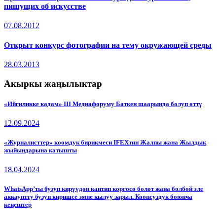
пишущих об искусстве
07.08.2012
Открыт конкурс фотографии на тему окружающей среды
28.03.2013
Акыркы жаңылыктар
«Ийгиликке кадам» III Медиафоруму Баткен шаарында болуп өттү
12.09.2024
«Журналисттер» коомдук бирикмеси IFEXтин Жалпы жана Жылдык
жыйындарына катышты
18.04.2024
WhatsApp’ты бузуп кирүүдөн кантип коргосо болот жана болбой эле
аккаунтту бузуп киришсе эмне кылуу зарыл. Коопсуздук боюнча
кеңештер