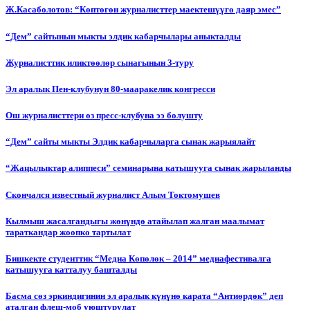
Ж.Касаболотов: “Көптөгөн журналисттер маектешүүгө даяр эмес”
“Дем” сайтынын мыкты элдик кабарчылары аныкталды
Журналисттик иликтөөлөр сынагынын 3-туру
Эл аралык Пен-клубунун 80-мааракелик конгресси
Ош журналисттери өз пресс-клубуна ээ болушту
“Дем” сайты мыкты Элдик кабарчыларга сынак жарыялайт
“Жаңылыктар алиппеси” семинарына катышууга сынак жарыланды
Cкончался известный журналист Алым Токтомушев
Кылмыш жасалгандыгы жөнүндө атайылап жалган маалымат
тараткандар жоопко тартылат
Бишкекте студенттик “Медиа Көпөлөк – 2014” медиафестивалга
катышууга катталуу башталды
Басма сөз эркиндигинин эл аралык күнүнө карата “Антиөрдөк” деп
аталган флеш-моб уюштурулат