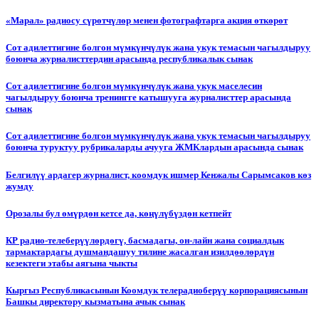
«Марал» радиосу сүрөтчүлөр менен фотографтарга акция өткөрөт
Сот адилеттигине болгон мүмкүнчүлүк жана укук темасын чагылдыруу
боюнча журналисттердин арасында республикалык сынак
Сот адилеттигине болгон мүмкүнчүлүк жана укук маселесин
чагылдыруу боюнча тренингге катышууга журналисттер арасында
сынак
Сот адилеттигине болгон мүмкүнчүлүк жана укук темасын чагылдыруу
боюнча туруктуу рубрикаларды ачууга ЖМКлардын арасында сынак
Белгилүү ардагер журналист, коомдук ишмер Кенжалы Сарымсаков көз
жумду
Орозалы бул өмүрдөн кетсе да, көңүлүбүздөн кетпейт
КР радио-телеберүүлөрдөгү, басмадагы, он-лайн жана социалдык
тармактардагы душмандашуу тилине жасалган изилдөөлөрдүн
кезектеги этабы аягына чыкты
Кыргыз Республикасынын Коомдук телерадиоберүү корпорациясынын
Башкы директору кызматына ачык сынак