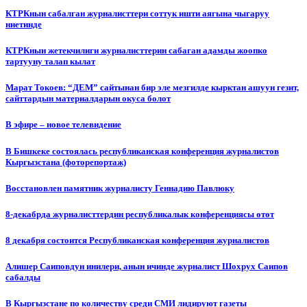
КТРКнын сабалган журналисттери соттук ишти аягына чыгаруу
ниетинде
КТРКнын жетекчилиги журналисттерин сабаган адамды жоопко
тартууну талап кылат
Марат Токоев: “ДЕМ” сайтынан бир эле мезгилде кырктан ашуун гезит,
сайттардын материалдарын окуса болот
В эфире – новое телевидение
В Бишкеке состоялась республиканская конференция журналистов
Кыргызстана (фоторепортаж)
Восстановлен памятник журналисту Геннадию Павлюку
8-декабрда журналисттердин республикалык конференциясы өтөт
8 декабря состоится Республиканская конференция журналистов
Алишер Саиповдун инилери, анын ичинде журналист Шохрух Саипов
сабалды
В Кыргызстане по количеству среди СМИ лидируют газеты