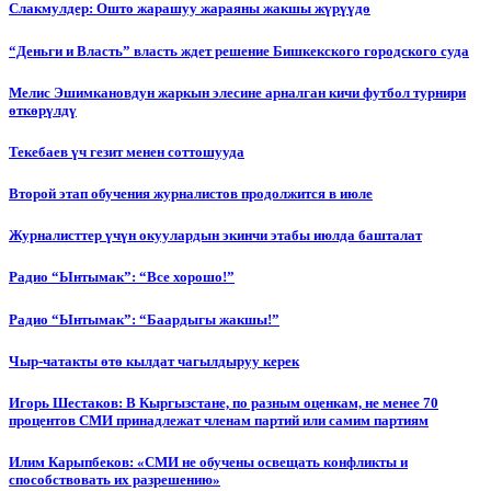
Слакмулдер: Ошто жарашуу жараяны жакшы жүрүүдө
“Деньги и Власть” власть ждет решение Бишкекского городского суда
Мелис Эшимкановдун жаркын элесине арналган кичи футбол турнири
өткөрүлдү
Текебаев үч гезит менен соттошууда
Второй этап обучения журналистов продолжится в июле
Журналисттер үчүн окуулардын экинчи этабы июлда башталат
Радио “Ынтымак”: “Все хорошо!”
Радио “Ынтымак”: “Баардыгы жакшы!”
Чыр-чатакты өтө кылдат чагылдыруу керек
Игорь Шестаков: В Кыргызстане, по разным оценкам, не менее 70
процентов СМИ принадлежат членам партий или самим партиям
Илим Карыпбеков: «СМИ не обучены освещать конфликты и
способствовать их разрешению»