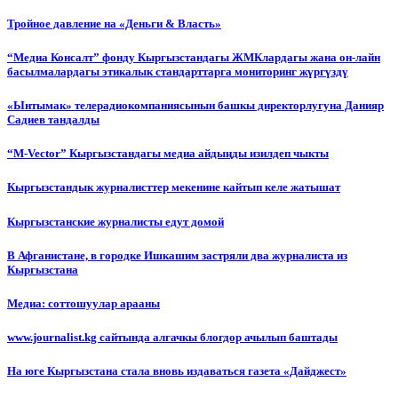
Тройное давление на «Деньги & Власть»
“Медиа Консалт” фонду Кыргызстандагы ЖМКлардагы жана он-лайн
басылмалардагы этикалык стандарттарга мониторинг жүргүздү
«Ынтымак» телерадиокомпаниясынын башкы директорлугуна Данияр
Садиев тандалды
“М-Vector” Кыргызстандагы медиа айдыңды изилдеп чыкты
Кыргызстандык журналисттер мекенине кайтып келе жатышат
Кыргызстанские журналисты едут домой
В Афганистане, в городке Ишкашим застряли два журналиста из
Кыргызстана
Медиа: соттошуулар арааны
www.journalist.kg сайтында алгачкы блогдор ачылып баштады
На юге Кыргызстана стала вновь издаваться газета «Дайджест»