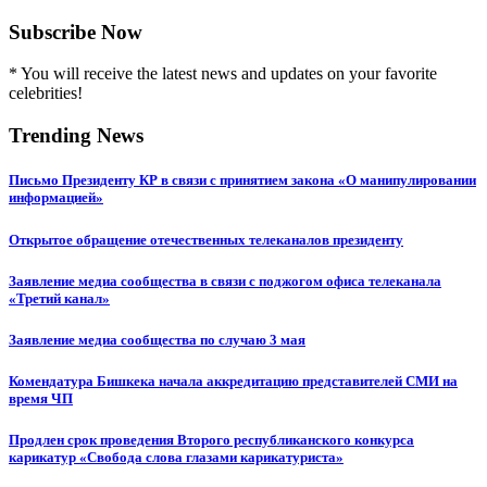
Subscribe Now
* You will receive the latest news and updates on your favorite
celebrities!
Trending News
Письмо Президенту КР в связи с принятием закона «О манипулировании
информацией»
Открытое обращение отечественных телеканалов президенту
Заявление медиа сообщества в связи с поджогом офиса телеканала
«Третий канал»
Заявление медиа сообщества по случаю 3 мая
Комендатура Бишкека начала аккредитацию представителей СМИ на
время ЧП
Продлен срок проведения Второго республиканского конкурса
карикатур «Свобода слова глазами карикатуриста»