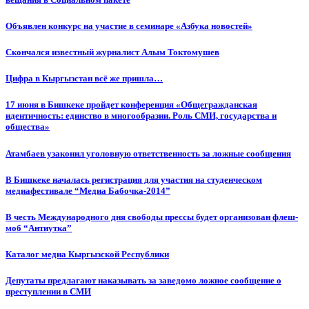
Объявлен конкурс на участие в семинаре «Азбука новостей»
Cкончался известный журналист Алым Токтомушев
Цифра в Кыргызстан всё же пришла…
17 июня в Бишкеке пройдет конференция «Общегражданская
идентичность: единство в многообразии. Роль СМИ, государства и
общества»
Атамбаев узаконил уголовную ответственность за ложные сообщения
В Бишкеке началась регистрация для участия на студенческом
медиафестивале “Медиа Бабочка-2014”
В честь Международного дня свободы прессы будет организован флеш-
моб “Антиутка”
Каталог медиа Кыргызской Республики
Депутаты предлагают наказывать за заведомо ложное сообщение о
преступлении в СМИ