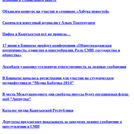
Объявлен конкурс на участие в семинаре «Азбука новостей»
Cкончался известный журналист Алым Токтомушев
Цифра в Кыргызстан всё же пришла…
17 июня в Бишкеке пройдет конференция «Общегражданская
идентичность: единство в многообразии. Роль СМИ, государства и
общества»
Атамбаев узаконил уголовную ответственность за ложные сообщения
В Бишкеке началась регистрация для участия на студенческом
медиафестивале “Медиа Бабочка-2014”
В честь Международного дня свободы прессы будет организован флеш-
моб “Антиутка”
Каталог медиа Кыргызской Республики
Депутаты предлагают наказывать за заведомо ложное сообщение о
преступлении в СМИ