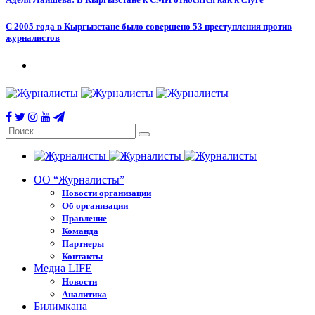
С 2005 года в Кыргызстане было совершено 53 преступления против
журналистов
ОО “Журналисты”
Новости организации
Об организации
Правление
Команда
Партнеры
Контакты
Медиа LIFE
Новости
Аналитика
Билимкана