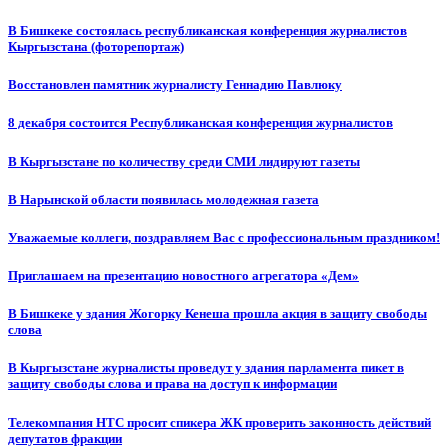
В Бишкеке состоялась республиканская конференция журналистов
Кыргызстана (фоторепортаж)
Восстановлен памятник журналисту Геннадию Павлюку
8 декабря состоится Республиканская конференция журналистов
В Кыргызстане по количеству среди СМИ лидируют газеты
В Нарынской области появилась молодежная газета
Уважаемые коллеги, поздравляем Вас с профессиональным праздником!
Приглашаем на презентацию новостного агрегатора «Дем»
В Бишкеке у здания Жогорку Кенеша прошла акция в защиту свободы
слова
В Кыргызстане журналисты проведут у здания парламента пикет в
защиту свободы слова и права на доступ к информации
Телекомпания НТС просит спикера ЖК проверить законность действий
депутатов фракции