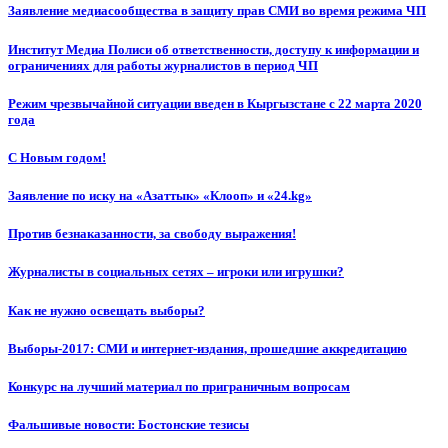
Заявление медиасообщества в защиту прав СМИ во время режима ЧП
Институт Медиа Полиси об ответственности, доступу к информации и
ограничениях для работы журналистов в период ЧП
Режим чрезвычайной ситуации введен в Кыргызстане с 22 марта 2020
года
С Новым годом!
Заявление по иску на «Азаттык» «Клооп» и «24.kg»
Против безнаказанности, за свободу выражения!
Журналисты в социальных сетях – игроки или игрушки?
Как не нужно освещать выборы?
Выборы-2017: СМИ и интернет-издания, прошедшие аккредитацию
Конкурс на лучший материал по приграничным вопросам
Фальшивые новости: Бостонские тезисы