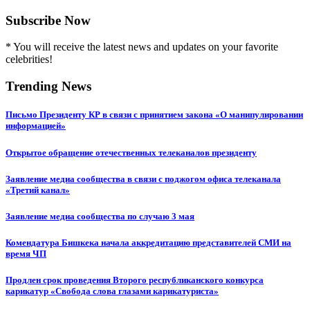
Subscribe Now
* You will receive the latest news and updates on your favorite
celebrities!
Trending News
Письмо Президенту КР в связи с принятием закона «О манипулировании
информацией»
Открытое обращение отечественных телеканалов президенту
Заявление медиа сообщества в связи с поджогом офиса телеканала
«Третий канал»
Заявление медиа сообщества по случаю 3 мая
Комендатура Бишкека начала аккредитацию представителей СМИ на
время ЧП
Продлен срок проведения Второго республиканского конкурса
карикатур «Свобода слова глазами карикатуриста»