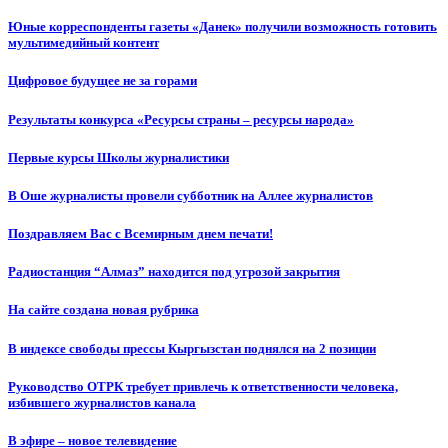
Юные корреспонденты газеты «Данек» получили возможность готовить
мультимедийный контент
Цифровое будущее не за горами
Результаты конкурса «Ресурсы страны – ресурсы народа»
Первые курсы Школы журналистики
В Оше журналисты провели субботник на Аллее журналистов
Поздравляем Вас с Всемирным днем печати!
Радиостанция “Алмаз” находится под угрозой закрытия
На сайте создана новая рубрика
В индексе свободы прессы Кыргызстан поднялся на 2 позиции
Руководство ОТРК требует привлечь к ответственности человека,
избившего журналистов канала
В эфире – новое телевидение