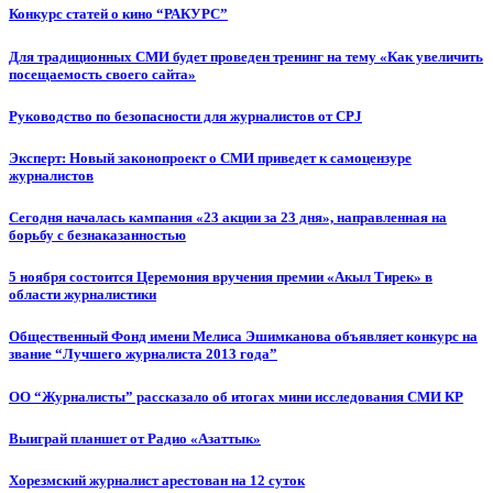
Конкурс статей о кино “РАКУРС”
Для традиционных СМИ будет проведен тренинг на тему «Как увеличить
посещаемость своего сайта»
Руководство по безопасности для журналистов от CPJ
Эксперт: Новый законопроект о СМИ приведет к самоцензуре
журналистов
Сегодня началась кампания «23 акции за 23 дня», направленная на
борьбу с безнаказанностью
5 ноября состоится Церемония вручения премии «Акыл Тирек» в
области журналистики
Общественный Фонд имени Мелиса Эшимканова объявляет конкурс на
звание “Лучшего журналиста 2013 года”
ОО “Журналисты” рассказало об итогах мини исследования СМИ КР
Выиграй планшет от Радио «Азаттык»
Хорезмский журналист арестован на 12 суток