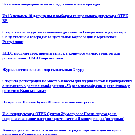
Завершен очередной этап исследования языка вражды
Из 13 человек 10 допущены к выборам генерального директора ОТРК
КР
Открытый конкурс на замещение должности Генерального директора
Общественной телерадиовещательной корпорации Кыргызской
Республики
EEDC продлил срок приема заявок в конкурсе малых грантов для
региональных СМИ Кыргызстана
Журналисттик иликтөөлөр сынагынын 3-туру
Открыта регистрация на мастер-классы для журналистов и гражданских
активистов в рамках конференции «Через многообразие к устойчивому
развитию Кыргызстана»
Эл аралык Пен-клубунун 80-мааракелик конгресси
И.о. гендиректора ОТРК Султан Жумагулов: После перехода на
цифровое вещание наступит время жесткой конкуренции (интервью)
Конкурс для частных телевизионных и радио-организаций на право
вещания в Социальном пакете