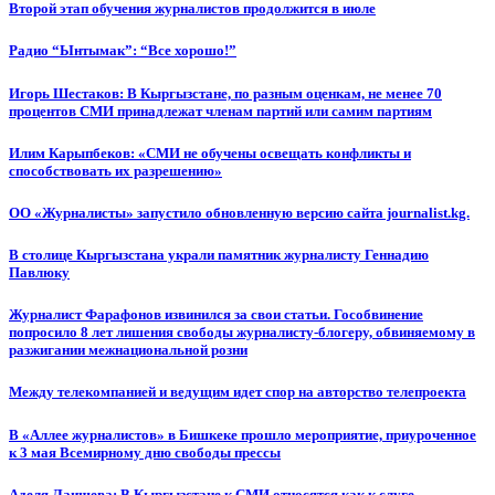
Второй этап обучения журналистов продолжится в июле
Радио “Ынтымак”: “Все хорошо!”
Игорь Шестаков: В Кыргызстане, по разным оценкам, не менее 70
процентов СМИ принадлежат членам партий или самим партиям
Илим Карыпбеков: «СМИ не обучены освещать конфликты и
способствовать их разрешению»
ОО «Журналисты» запустило обновленную версию сайта journalist.kg.
В столице Кыргызстана украли памятник журналисту Геннадию
Павлюку
Журналист Фарафонов извинился за свои статьи. Гособвинение
попросило 8 лет лишения свободы журналисту-блогеру, обвиняемому в
разжигании межнациональной розни
Между телекомпанией и ведущим идет спор на авторство телепроекта
В «Аллее журналистов» в Бишкеке прошло мероприятие, приуроченное
к 3 мая Всемирному дню свободы прессы
Аделя Лаишева: В Кыргызстане к СМИ относятся как к слуге