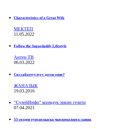
Characteristics of a Great Wife
МЕКТЕП
11.05.2022
Follow the Sugardaddy Lifestyle
Антен ТВ
06.03.2022
Сѳз сабаттуулугу деген эмне?
ЖАНАЗЫК
19.03.2016
"СулейИнфо" коомдук эркин гезити
07.04.2021
55 сөздөн турган кыска чыгармаларга сынак