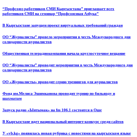
“Профсоюз работников СМИ Кыргызстана” приглашает всех
работников СМИ на семинар “Профсоюзная Азбука”
В Кыргызстане запущен проект виртуальных требований граждан
ОО “Журналисты” провело мероприятия в честь Международного дня
солидарности журналистов
Общественная телерадиокомпания начала круглосуточное вещание
ОО “Журналисты” проводит мероприятия в честь Международного дня
солидарности журналистов
ОО «Журналисты» проводит серию тренингов для журналистов
Фонд им.Мелиса Эшимканова проводит турнир по бильярду и
шахматам
Запуск радио «Ынтымак» на fm 106.1 состоится в Оше
В Кыргызстане идет национальный интернет-конкурс среди сайтов
У «vb.kg» появилась новая рубрика с новостями на кыргызском языке