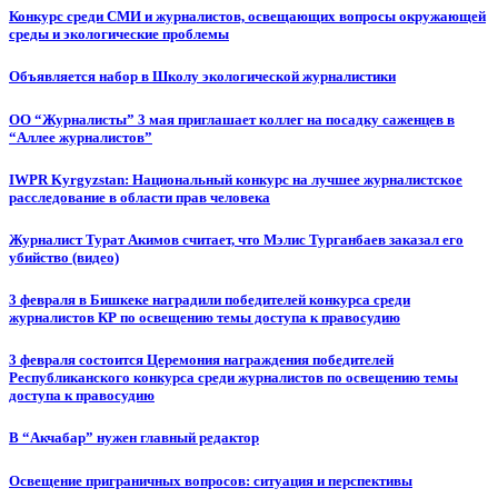
Конкурс среди СМИ и журналистов, освещающих вопросы окружающей
среды и экологические проблемы
Объявляется набор в Школу экологической журналистики
ОО “Журналисты” 3 мая приглашает коллег на посадку саженцев в
“Аллее журналистов”
IWPR Kyrgyzstan: Национальный конкурс на лучшее журналистское
расследование в области прав человека
Журналист Турат Акимов считает, что Мэлис Турганбаев заказал его
убийство (видео)
3 февраля в Бишкеке наградили победителей конкурса среди
журналистов КР по освещению темы доступа к правосудию
3 февраля состоится Церемония награждения победителей
Республиканского конкурса среди журналистов по освещению темы
доступа к правосудию
В “Акчабар” нужен главный редактор
Освещение приграничных вопросов: ситуация и перспективы