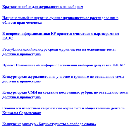
Краткое пособие для журналистов по выборам
Национальный конкурс на лучшее журналистское расследование в
области прав человека
В вопросе информполитики КР придется считаться с партнерами по
ЕАЭС
Республиканский конкурс среди журналистов на освещение темы
доступа к правосудию
Проект Положения об информ обеспечении выборов депутатов ЖК КР
Конкурс среди журналистов на участие в тренинге по освещению темы
доступа к правосудию
Конкурс среди СМИ на создание постоянных рубрик по освещению темы
доступа к правосудию
Скончался известный кыргызский журналист и общественный деятель
Кенжалы Сарымсаков
Конкурс карикатур «Карикатуристы о свободе слова»