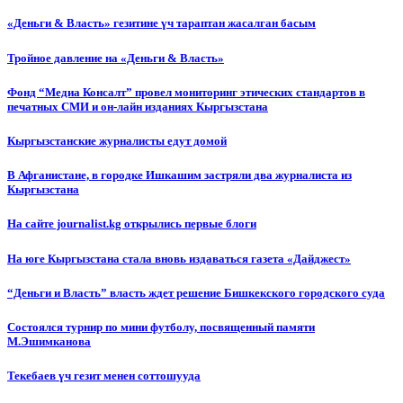
«Деньги & Власть» гезитине үч тараптан жасалган басым
Тройное давление на «Деньги & Власть»
Фонд “Медиа Консалт” провел мониторинг этических стандартов в
печатных СМИ и он-лайн изданиях Кыргызстана
Кыргызстанские журналисты едут домой
В Афганистане, в городке Ишкашим застряли два журналиста из
Кыргызстана
На сайте journalist.kg открылись первые блоги
На юге Кыргызстана стала вновь издаваться газета «Дайджест»
“Деньги и Власть” власть ждет решение Бишкекского городского суда
Состоялся турнир по мини футболу, посвященный памяти
М.Эшимканова
Текебаев үч гезит менен соттошууда