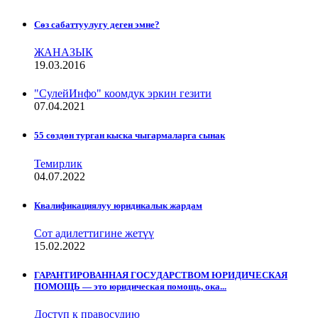
Сѳз сабаттуулугу деген эмне?
ЖАНАЗЫК
19.03.2016
"СулейИнфо" коомдук эркин гезити
07.04.2021
55 сөздөн турган кыска чыгармаларга сынак
Темирлик
04.07.2022
Квалификациялуу юридикалык жардам
Сот адилеттигине жетүү
15.02.2022
ГАРАНТИРОВАННАЯ ГОСУДАРСТВОМ ЮРИДИЧЕСКАЯ
ПОМОЩЬ — это юридическая помощь, ока...
Доступ к правосудию