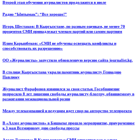
Второй этап обучения журналистов продолжится в июле
Радио “Ынтымак”: “Все хорошо!”
Игорь Шестаков: В Кыргызстане, по разным оценкам, не менее 70
процентов СМИ принадлежат членам партий или самим партиям
Илим Карыпбеков: «СМИ не обучены освещать конфликты и
способствовать их разрешению»
ОО «Журналисты» запустило обновленную версию сайта journalist.kg.
В столице Кыргызстана украли памятник журналисту Геннадию
Павлюку
Журналист Фарафонов извинился за свои статьи. Гособвинение
попросило 8 лет лишения свободы журналисту-блогеру, обвиняемому в
разжигании межнациональной розни
Между телекомпанией и ведущим идет спор на авторство телепроекта
В «Аллее журналистов» в Бишкеке прошло мероприятие, приуроченное
к 3 мая Всемирному дню свободы прессы
Аделя Лаишева: В Кыргызстане к СМИ относятся как к слуге