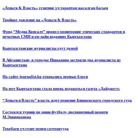
«Деньги & Власть» гезитине үч тараптан жасалган басым
Тройное давление на «Деньги & Власть»
Фонд “Медиа Консалт” провел мониторинг этических стандартов в
печатных СМИ и он-лайн изданиях Кыргызстана
Кыргызстанские журналисты едут домой
В Афганистане, в городке Ишкашим застряли два журналиста из
Кыргызстана
На сайте journalist.kg открылись первые блоги
На юге Кыргызстана стала вновь издаваться газета «Дайджест»
“Деньги и Власть” власть ждет решение Бишкекского городского суда
Состоялся турнир по мини футболу, посвященный памяти
М.Эшимканова
Текебаев үч гезит менен соттошууда