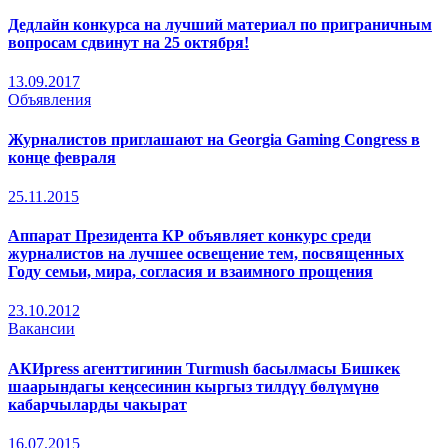
Дедлайн конкурса на лучший материал по приграничным
вопросам сдвинут на 25 октября!
13.09.2017
Объявления
Журналистов приглашают на Georgia Gaming Congress в
конце февраля
25.11.2015
Аппарат Президента КР объявляет конкурс среди
журналистов на лучшее освещение тем, посвященных
Году семьи, мира, согласия и взаимного прощения
23.10.2012
Вакансии
АКИpress агенттигинин Turmush басылмасы Бишкек
шаарындагы кеңсесинин кыргыз тилдүү бөлүмүнө
кабарчыларды чакырат
16.07.2015