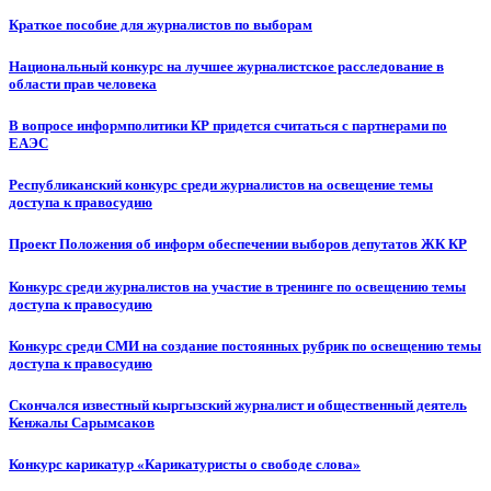
Краткое пособие для журналистов по выборам
Национальный конкурс на лучшее журналистское расследование в
области прав человека
В вопросе информполитики КР придется считаться с партнерами по
ЕАЭС
Республиканский конкурс среди журналистов на освещение темы
доступа к правосудию
Проект Положения об информ обеспечении выборов депутатов ЖК КР
Конкурс среди журналистов на участие в тренинге по освещению темы
доступа к правосудию
Конкурс среди СМИ на создание постоянных рубрик по освещению темы
доступа к правосудию
Скончался известный кыргызский журналист и общественный деятель
Кенжалы Сарымсаков
Конкурс карикатур «Карикатуристы о свободе слова»