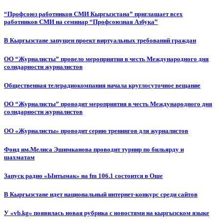
“Профсоюз работников СМИ Кыргызстана” приглашает всех
работников СМИ на семинар “Профсоюзная Азбука”
В Кыргызстане запущен проект виртуальных требований граждан
ОО “Журналисты” провело мероприятия в честь Международного дня
солидарности журналистов
Общественная телерадиокомпания начала круглосуточное вещание
ОО “Журналисты” проводит мероприятия в честь Международного дня
солидарности журналистов
ОО «Журналисты» проводит серию тренингов для журналистов
Фонд им.Мелиса Эшимканова проводит турнир по бильярду и
шахматам
Запуск радио «Ынтымак» на fm 106.1 состоится в Оше
В Кыргызстане идет национальный интернет-конкурс среди сайтов
У «vb.kg» появилась новая рубрика с новостями на кыргызском языке