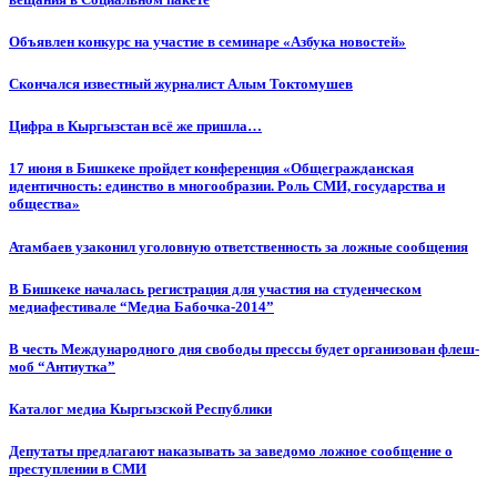
Объявлен конкурс на участие в семинаре «Азбука новостей»
Cкончался известный журналист Алым Токтомушев
Цифра в Кыргызстан всё же пришла…
17 июня в Бишкеке пройдет конференция «Общегражданская
идентичность: единство в многообразии. Роль СМИ, государства и
общества»
Атамбаев узаконил уголовную ответственность за ложные сообщения
В Бишкеке началась регистрация для участия на студенческом
медиафестивале “Медиа Бабочка-2014”
В честь Международного дня свободы прессы будет организован флеш-
моб “Антиутка”
Каталог медиа Кыргызской Республики
Депутаты предлагают наказывать за заведомо ложное сообщение о
преступлении в СМИ