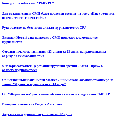
Конкурс статей о кино “РАКУРС”
Для традиционных СМИ будет проведен тренинг на тему «Как увеличить
посещаемость своего сайта»
Руководство по безопасности для журналистов от CPJ
Эксперт: Новый законопроект о СМИ приведет к самоцензуре
журналистов
Сегодня началась кампания «23 акции за 23 дня», направленная на
борьбу с безнаказанностью
5 ноября состоится Церемония вручения премии «Акыл Тирек» в
области журналистики
Общественный Фонд имени Мелиса Эшимканова объявляет конкурс на
звание “Лучшего журналиста 2013 года”
ОО “Журналисты” рассказало об итогах мини исследования СМИ КР
Выиграй планшет от Радио «Азаттык»
Хорезмский журналист арестован на 12 суток