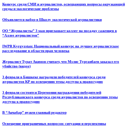
Конкурс среди СМИ и журналистов, освещающих вопросы окружающей
среды и экологические проблемы
Объявляется набор в Школу экологической журналистики
ОО “Журналисты” 3 мая приглашает коллег на посадку саженцев в
“Аллее журналистов”
IWPR Kyrgyzstan: Национальный конкурс на лучшее журналистское
расследование в области прав человека
Журналист Турат Акимов считает, что Мэлис Турганбаев заказал его
убийство (видео)
3 февраля в Бишкеке наградили победителей конкурса среди
журналистов КР по освещению темы доступа к правосудию
3 февраля состоится Церемония награждения победителей
Республиканского конкурса среди журналистов по освещению темы
доступа к правосудию
В “Акчабар” нужен главный редактор
Освещение приграничных вопросов: ситуация и перспективы