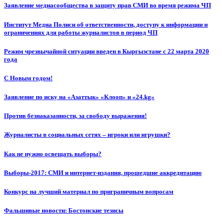
Заявление медиасообщества в защиту прав СМИ во время режима ЧП
Институт Медиа Полиси об ответственности, доступу к информации и
ограничениях для работы журналистов в период ЧП
Режим чрезвычайной ситуации введен в Кыргызстане с 22 марта 2020
года
С Новым годом!
Заявление по иску на «Азаттык» «Клооп» и «24.kg»
Против безнаказанности, за свободу выражения!
Журналисты в социальных сетях – игроки или игрушки?
Как не нужно освещать выборы?
Выборы-2017: СМИ и интернет-издания, прошедшие аккредитацию
Конкурс на лучший материал по приграничным вопросам
Фальшивые новости: Бостонские тезисы