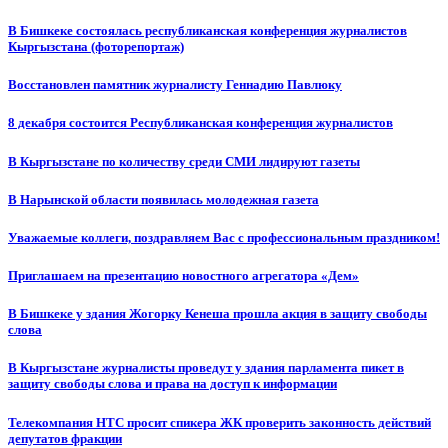
В Бишкеке состоялась республиканская конференция журналистов
Кыргызстана (фоторепортаж)
Восстановлен памятник журналисту Геннадию Павлюку
8 декабря состоится Республиканская конференция журналистов
В Кыргызстане по количеству среди СМИ лидируют газеты
В Нарынской области появилась молодежная газета
Уважаемые коллеги, поздравляем Вас с профессиональным праздником!
Приглашаем на презентацию новостного агрегатора «Дем»
В Бишкеке у здания Жогорку Кенеша прошла акция в защиту свободы
слова
В Кыргызстане журналисты проведут у здания парламента пикет в
защиту свободы слова и права на доступ к информации
Телекомпания НТС просит спикера ЖК проверить законность действий
депутатов фракции