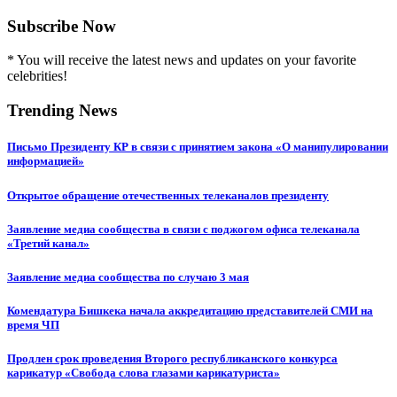
Subscribe Now
* You will receive the latest news and updates on your favorite
celebrities!
Trending News
Письмо Президенту КР в связи с принятием закона «О манипулировании
информацией»
Открытое обращение отечественных телеканалов президенту
Заявление медиа сообщества в связи с поджогом офиса телеканала
«Третий канал»
Заявление медиа сообщества по случаю 3 мая
Комендатура Бишкека начала аккредитацию представителей СМИ на
время ЧП
Продлен срок проведения Второго республиканского конкурса
карикатур «Свобода слова глазами карикатуриста»