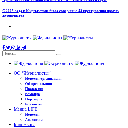
С 2005 года в Кыргызстане было совершено 53 преступления против
журналистов
ОО “Журналисты”
Новости организации
Об организации
Правление
Команда
Партнеры
Контакты
Медиа LIFE
Новости
Аналитика
Билимкана