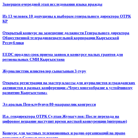
Завершен очередной этап исследования языка вражды
Из 13 человек 10 допущены к выборам генерального директора ОТРК
КР
Открытый конкурс на замещение должности Генерального директора
Общественной телерадиовещательной корпорации Кыргызской
Республики
EEDC продлил срок приема заявок в конкурсе малых грантов для
региональных СМИ Кыргызстана
Журналисттик иликтөөлөр сынагынын 3-туру
Открыта регистрация на мастер-классы для журналистов и гражданских
активистов в рамках конференции «Через многообразие к устойчивому
развитию Кыргызстана»
Эл аралык Пен-клубунун 80-мааракелик конгресси
И.о. гендиректора ОТРК Султан Жумагулов: После перехода на
цифровое вещание наступит время жесткой конкуренции (интервью)
Конкурс для частных телевизионных и радио-организаций на право
вещания в Социальном пакете