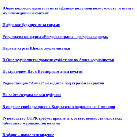
Юные корреспонденты газеты «Данек» получили возможность готовить
мультимедийный контент
Цифровое будущее не за горами
Результаты конкурса «Ресурсы страны – ресурсы народа»
Первые курсы Школы журналистики
В Оше журналисты провели субботник на Аллее журналистов
Поздравляем Вас с Всемирным днем печати!
Радиостанция “Алмаз” находится под угрозой закрытия
На сайте создана новая рубрика
В индексе свободы прессы Кыргызстан поднялся на 2 позиции
Руководство ОТРК требует привлечь к ответственности человека,
избившего журналистов канала
В эфире – новое телевидение