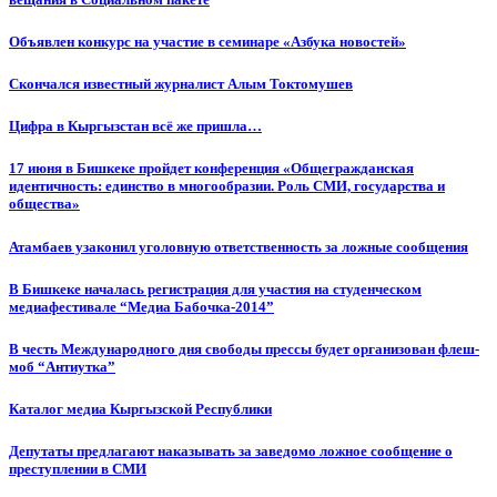
Объявлен конкурс на участие в семинаре «Азбука новостей»
Cкончался известный журналист Алым Токтомушев
Цифра в Кыргызстан всё же пришла…
17 июня в Бишкеке пройдет конференция «Общегражданская
идентичность: единство в многообразии. Роль СМИ, государства и
общества»
Атамбаев узаконил уголовную ответственность за ложные сообщения
В Бишкеке началась регистрация для участия на студенческом
медиафестивале “Медиа Бабочка-2014”
В честь Международного дня свободы прессы будет организован флеш-
моб “Антиутка”
Каталог медиа Кыргызской Республики
Депутаты предлагают наказывать за заведомо ложное сообщение о
преступлении в СМИ