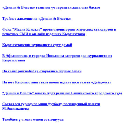
«Деньги & Власть» гезитине үч тараптан жасалган басым
Тройное давление на «Деньги & Власть»
Фонд “Медиа Консалт” провел мониторинг этических стандартов в
печатных СМИ и он-лайн изданиях Кыргызстана
Кыргызстанские журналисты едут домой
В Афганистане, в городке Ишкашим застряли два журналиста из
Кыргызстана
На сайте journalist.kg открылись первые блоги
На юге Кыргызстана стала вновь издаваться газета «Дайджест»
“Деньги и Власть” власть ждет решение Бишкекского городского суда
Состоялся турнир по мини футболу, посвященный памяти
М.Эшимканова
Текебаев үч гезит менен соттошууда