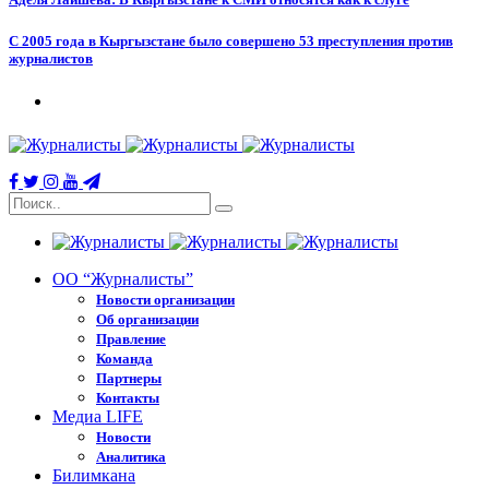
С 2005 года в Кыргызстане было совершено 53 преступления против
журналистов
ОО “Журналисты”
Новости организации
Об организации
Правление
Команда
Партнеры
Контакты
Медиа LIFE
Новости
Аналитика
Билимкана