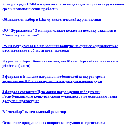
Конкурс среди СМИ и журналистов, освещающих вопросы окружающей
среды и экологические проблемы
Объявляется набор в Школу экологической журналистики
ОО “Журналисты” 3 мая приглашает коллег на посадку саженцев в
“Аллее журналистов”
IWPR Kyrgyzstan: Национальный конкурс на лучшее журналистское
расследование в области прав человека
Журналист Турат Акимов считает, что Мэлис Турганбаев заказал его
убийство (видео)
3 февраля в Бишкеке наградили победителей конкурса среди
журналистов КР по освещению темы доступа к правосудию
3 февраля состоится Церемония награждения победителей
Республиканского конкурса среди журналистов по освещению темы
доступа к правосудию
В “Акчабар” нужен главный редактор
Освещение приграничных вопросов: ситуация и перспективы