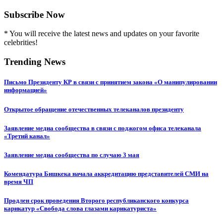
Subscribe Now
* You will receive the latest news and updates on your favorite
celebrities!
Trending News
Письмо Президенту КР в связи с принятием закона «О манипулировании
информацией»
Открытое обращение отечественных телеканалов президенту
Заявление медиа сообщества в связи с поджогом офиса телеканала
«Третий канал»
Заявление медиа сообщества по случаю 3 мая
Комендатура Бишкека начала аккредитацию представителей СМИ на
время ЧП
Продлен срок проведения Второго республиканского конкурса
карикатур «Свобода слова глазами карикатуриста»