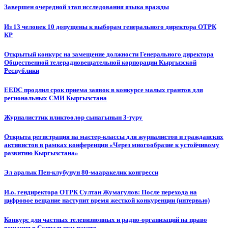
Завершен очередной этап исследования языка вражды
Из 13 человек 10 допущены к выборам генерального директора ОТРК
КР
Открытый конкурс на замещение должности Генерального директора
Общественной телерадиовещательной корпорации Кыргызской
Республики
EEDC продлил срок приема заявок в конкурсе малых грантов для
региональных СМИ Кыргызстана
Журналисттик иликтөөлөр сынагынын 3-туру
Открыта регистрация на мастер-классы для журналистов и гражданских
активистов в рамках конференции «Через многообразие к устойчивому
развитию Кыргызстана»
Эл аралык Пен-клубунун 80-мааракелик конгресси
И.о. гендиректора ОТРК Султан Жумагулов: После перехода на
цифровое вещание наступит время жесткой конкуренции (интервью)
Конкурс для частных телевизионных и радио-организаций на право
вещания в Социальном пакете