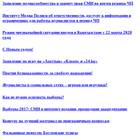
Заявление медиасообщества в защиту прав СМИ во время режима ЧП
Институт Медиа Полиси об ответственности, доступу к информации и
ограничениях для работы журналистов в период ЧП
Режим чрезвычайной ситуации введен в Кыргызстане с 22 марта 2020
года
С Новым годом!
Заявление по иску на «Азаттык» «Клооп» и «24.kg»
Против безнаказанности, за свободу выражения!
Журналисты в социальных сетях – игроки или игрушки?
Как не нужно освещать выборы?
Выборы-2017: СМИ и интернет-издания, прошедшие аккредитацию
Конкурс на лучший материал по приграничным вопросам
Фальшивые новости: Бостонские тезисы