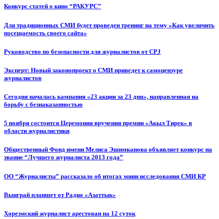
Конкурс статей о кино “РАКУРС”
Для традиционных СМИ будет проведен тренинг на тему «Как увеличить
посещаемость своего сайта»
Руководство по безопасности для журналистов от CPJ
Эксперт: Новый законопроект о СМИ приведет к самоцензуре
журналистов
Сегодня началась кампания «23 акции за 23 дня», направленная на
борьбу с безнаказанностью
5 ноября состоится Церемония вручения премии «Акыл Тирек» в
области журналистики
Общественный Фонд имени Мелиса Эшимканова объявляет конкурс на
звание “Лучшего журналиста 2013 года”
ОО “Журналисты” рассказало об итогах мини исследования СМИ КР
Выиграй планшет от Радио «Азаттык»
Хорезмский журналист арестован на 12 суток