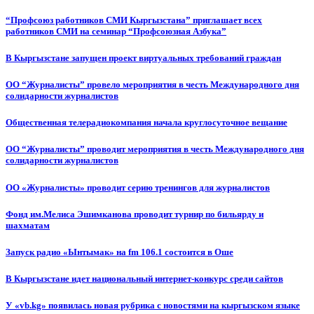
“Профсоюз работников СМИ Кыргызстана” приглашает всех
работников СМИ на семинар “Профсоюзная Азбука”
В Кыргызстане запущен проект виртуальных требований граждан
ОО “Журналисты” провело мероприятия в честь Международного дня
солидарности журналистов
Общественная телерадиокомпания начала круглосуточное вещание
ОО “Журналисты” проводит мероприятия в честь Международного дня
солидарности журналистов
ОО «Журналисты» проводит серию тренингов для журналистов
Фонд им.Мелиса Эшимканова проводит турнир по бильярду и
шахматам
Запуск радио «Ынтымак» на fm 106.1 состоится в Оше
В Кыргызстане идет национальный интернет-конкурс среди сайтов
У «vb.kg» появилась новая рубрика с новостями на кыргызском языке