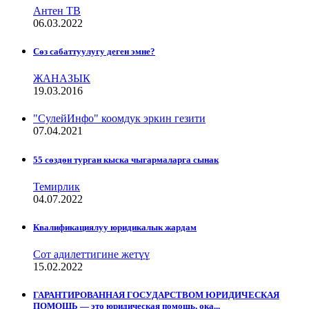
Антен ТВ
06.03.2022
Сѳз сабаттуулугу деген эмне?
ЖАНАЗЫК
19.03.2016
"СулейИнфо" коомдук эркин гезити
07.04.2021
55 сөздөн турган кыска чыгармаларга сынак
Темирлик
04.07.2022
Квалификациялуу юридикалык жардам
Сот адилеттигине жетүү
15.02.2022
ГАРАНТИРОВАННАЯ ГОСУДАРСТВОМ ЮРИДИЧЕСКАЯ
ПОМОЩЬ — это юридическая помощь, ока...