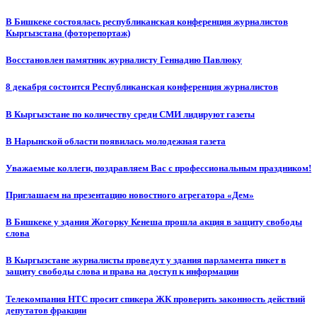
В Бишкеке состоялась республиканская конференция журналистов
Кыргызстана (фоторепортаж)
Восстановлен памятник журналисту Геннадию Павлюку
8 декабря состоится Республиканская конференция журналистов
В Кыргызстане по количеству среди СМИ лидируют газеты
В Нарынской области появилась молодежная газета
Уважаемые коллеги, поздравляем Вас с профессиональным праздником!
Приглашаем на презентацию новостного агрегатора «Дем»
В Бишкеке у здания Жогорку Кенеша прошла акция в защиту свободы
слова
В Кыргызстане журналисты проведут у здания парламента пикет в
защиту свободы слова и права на доступ к информации
Телекомпания НТС просит спикера ЖК проверить законность действий
депутатов фракции