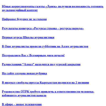
Юные корреспонденты газеты «Данек» получили возможность готовить
мультимедийный контент
Цифровое будущее не за горами
Результаты конкурса «Ресурсы страны – ресурсы народа»
Первые курсы Школы журналистики
В Оше журналисты провели субботник на Аллее журналистов
Поздравляем Вас с Всемирным днем печати!
Радиостанция “Алмаз” находится под угрозой закрытия
На сайте создана новая рубрика
В индексе свободы прессы Кыргызстан поднялся на 2 позиции
Руководство ОТРК требует привлечь к ответственности человека,
избившего журналистов канала
В эфире – новое телевидение