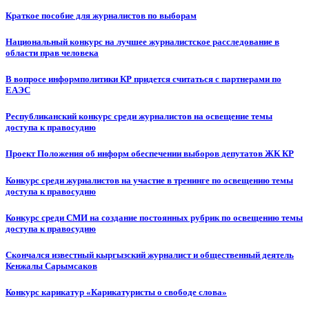
Краткое пособие для журналистов по выборам
Национальный конкурс на лучшее журналистское расследование в
области прав человека
В вопросе информполитики КР придется считаться с партнерами по
ЕАЭС
Республиканский конкурс среди журналистов на освещение темы
доступа к правосудию
Проект Положения об информ обеспечении выборов депутатов ЖК КР
Конкурс среди журналистов на участие в тренинге по освещению темы
доступа к правосудию
Конкурс среди СМИ на создание постоянных рубрик по освещению темы
доступа к правосудию
Скончался известный кыргызский журналист и общественный деятель
Кенжалы Сарымсаков
Конкурс карикатур «Карикатуристы о свободе слова»