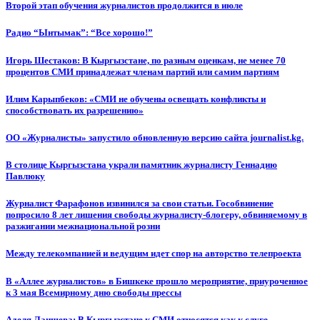
Второй этап обучения журналистов продолжится в июле
Радио “Ынтымак”: “Все хорошо!”
Игорь Шестаков: В Кыргызстане, по разным оценкам, не менее 70
процентов СМИ принадлежат членам партий или самим партиям
Илим Карыпбеков: «СМИ не обучены освещать конфликты и
способствовать их разрешению»
ОО «Журналисты» запустило обновленную версию сайта journalist.kg.
В столице Кыргызстана украли памятник журналисту Геннадию
Павлюку
Журналист Фарафонов извинился за свои статьи. Гособвинение
попросило 8 лет лишения свободы журналисту-блогеру, обвиняемому в
разжигании межнациональной розни
Между телекомпанией и ведущим идет спор на авторство телепроекта
В «Аллее журналистов» в Бишкеке прошло мероприятие, приуроченное
к 3 мая Всемирному дню свободы прессы
Аделя Лаишева: В Кыргызстане к СМИ относятся как к слуге