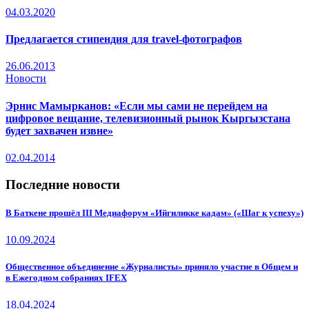
04.03.2020
Предлагается стипендия для travel-фотографов
26.06.2013
Новости
Эрнис Мамырканов: «Если мы сами не перейдем на
цифровое вещание, телевизионный рынок Кыргызстана
будет захвачен извне»
02.04.2014
Последние новости
В Баткене прошёл III Медиафорум «Ийгиликке кадам» («Шаг к успеху»)
10.09.2024
Общественное объединение «Журналисты» приняло участие в Общем и
в Ежегодном собраниях IFEX
18.04.2024