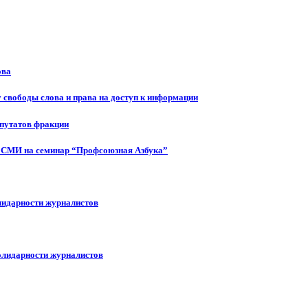
ова
 свободы слова и права на доступ к информации
епутатов фракции
 СМИ на семинар “Профсоюзная Азбука”
лидарности журналистов
олидарности журналистов