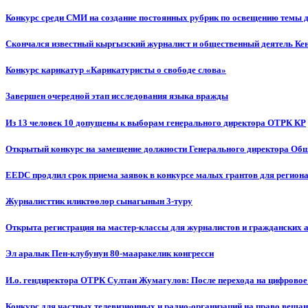
Конкурс среди СМИ на создание постоянных рубрик по освещению темы 
Скончался известный кыргызский журналист и общественный деятель К
Конкурс карикатур «Карикатуристы о свободе слова»
Завершен очередной этап исследования языка вражды
Из 13 человек 10 допущены к выборам генерального директора ОТРК КР
Открытый конкурс на замещение должности Генерального директора Об
EEDC продлил срок приема заявок в конкурсе малых грантов для реги
Журналисттик иликтөөлөр сынагынын 3-туру
Открыта регистрация на мастер-классы для журналистов и гражданских 
Эл аралык Пен-клубунун 80-мааракелик конгресси
И.о. гендиректора ОТРК Султан Жумагулов: После перехода на цифровое
Конкурс для частных телевизионных и радио-организаций на право веща