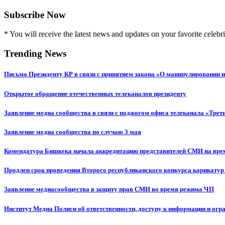
Subscribe Now
* You will receive the latest news and updates on your favorite celebri
Trending News
Письмо Президенту КР в связи с принятием закона «О манипулировании
Открытое обращение отечественных телеканалов президенту
Заявление медиа сообщества в связи с поджогом офиса телеканала «Трет
Заявление медиа сообщества по случаю 3 мая
Комендатура Бишкека начала аккредитацию представителей СМИ на вр
Продлен срок проведения Второго республиканского конкурса карикатур
Заявление медиасообщества в защиту прав СМИ во время режима ЧП
Институт Медиа Полиси об ответственности, доступу к информации и огр