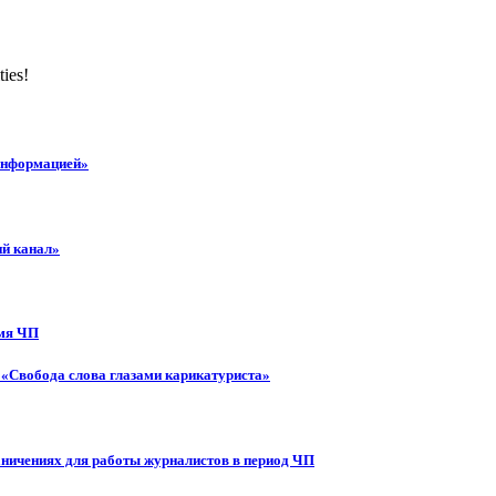
ties!
 информацией»
ий канал»
емя ЧП
 «Свобода слова глазами карикатуриста»
аничениях для работы журналистов в период ЧП