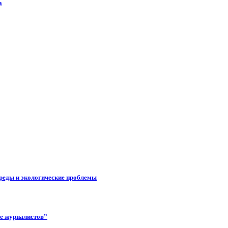
а
реды и экологические проблемы
ее журналистов”