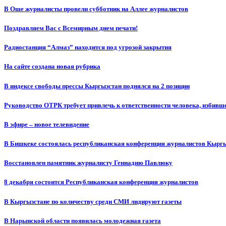
В Оше журналисты провели субботник на Аллее журналистов
Поздравляем Вас с Всемирным днем печати!
Радиостанция “Алмаз” находится под угрозой закрытия
На сайте создана новая рубрика
В индексе свободы прессы Кыргызстан поднялся на 2 позиции
Руководство ОТРК требует привлечь к ответственности человека, избивш
В эфире – новое телевидение
В Бишкеке состоялась республиканская конференция журналистов Кыргы
Восстановлен памятник журналисту Геннадию Павлюку
8 декабря состоится Республиканская конференция журналистов
В Кыргызстане по количеству среди СМИ лидируют газеты
В Нарынской области появилась молодежная газета