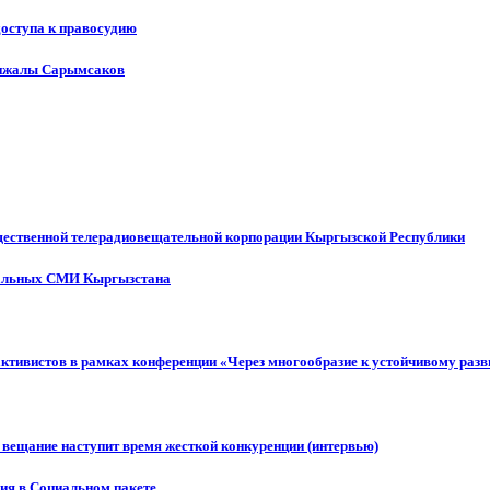
доступа к правосудию
енжалы Сарымсаков
щественной телерадиовещательной корпорации Кыргызской Республики
ональных СМИ Кыргызстана
активистов в рамках конференции «Через многообразие к устойчивому ра
 вещание наступит время жесткой конкуренции (интервью)
ния в Социальном пакете