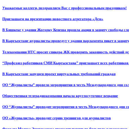
Уважаемые коллеги, поздравляем Вас с профессиональным праздником!
Приглашаем на презентацию новостного агрегатора «Дем»
В Бишкеке у здания Жогорку Кенеша прошла акция в защиту свободы сл
В Кыргызстане журналисты проведут у здания парламента пикет в защиту
Телекомпания НТС просит спикера ЖК проверить законность действий д
“Профсоюз работников СМИ Кыргызстана” приглашает всех работников
В Кыргызстане запущен проект виртуальных требований граждан
ОО “Журналисты” провело мероприятия в честь Международного дня со
Общественная телерадиокомпания начала круглосуточное вещание
ОО “Журналисты” проводит мероприятия в честь Международного дня с
ОО «Журналисты» проводит серию тренингов для журналистов
Фонд им.Мелиса Эшимканова проводит турнир по бильярду и шахматам