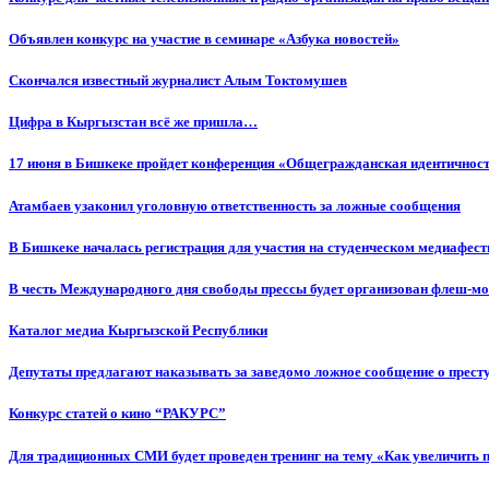
Объявлен конкурс на участие в семинаре «Азбука новостей»
Cкончался известный журналист Алым Токтомушев
Цифра в Кыргызстан всё же пришла…
17 июня в Бишкеке пройдет конференция «Общегражданская идентичность
Атамбаев узаконил уголовную ответственность за ложные сообщения
В Бишкеке началась регистрация для участия на студенческом медиафес
В честь Международного дня свободы прессы будет организован флеш-м
Каталог медиа Кыргызской Республики
Депутаты предлагают наказывать за заведомо ложное сообщение о прес
Конкурс статей о кино “РАКУРС”
Для традиционных СМИ будет проведен тренинг на тему «Как увеличить 