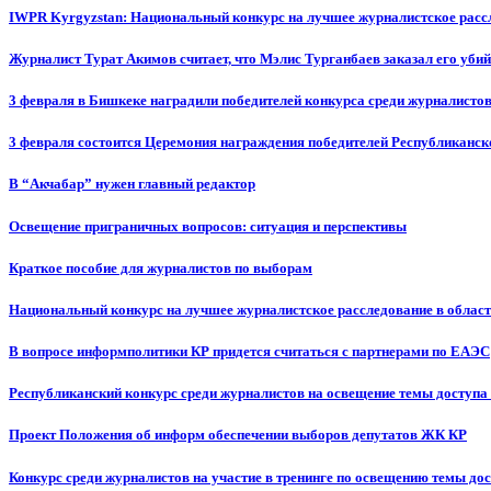
IWPR Kyrgyzstan: Национальный конкурс на лучшее журналистское рассл
Журналист Турат Акимов считает, что Мэлис Турганбаев заказал его убий
3 февраля в Бишкеке наградили победителей конкурса среди журналисто
3 февраля состоится Церемония награждения победителей Республиканск
В “Акчабар” нужен главный редактор
Освещение приграничных вопросов: ситуация и перспективы
Краткое пособие для журналистов по выборам
Национальный конкурс на лучшее журналистское расследование в област
В вопросе информполитики КР придется считаться с партнерами по ЕАЭС
Республиканский конкурс среди журналистов на освещение темы доступа
Проект Положения об информ обеспечении выборов депутатов ЖК КР
Конкурс среди журналистов на участие в тренинге по освещению темы до