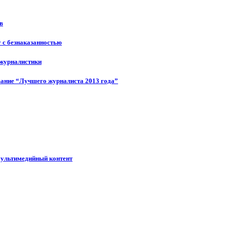
в
у с безнаказанностью
 журналистики
ание “Лучшего журналиста 2013 года”
мультимедийный контент