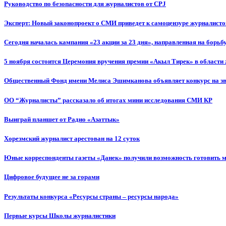
Руководство по безопасности для журналистов от CPJ
Эксперт: Новый законопроект о СМИ приведет к самоцензуре журналисто
Сегодня началась кампания «23 акции за 23 дня», направленная на борьб
5 ноября состоится Церемония вручения премии «Акыл Тирек» в области
Общественный Фонд имени Мелиса Эшимканова объявляет конкурс на зв
ОО “Журналисты” рассказало об итогах мини исследования СМИ КР
Выиграй планшет от Радио «Азаттык»
Хорезмский журналист арестован на 12 суток
Юные корреспонденты газеты «Данек» получили возможность готовить 
Цифровое будущее не за горами
Результаты конкурса «Ресурсы страны – ресурсы народа»
Первые курсы Школы журналистики