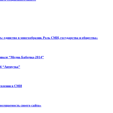
: единство в многообразии. Роль СМИ, государства и общества»
тивале “Медиа Бабочка-2014”
об “Антиутка”
туплении в СМИ
посещаемость своего сайта»