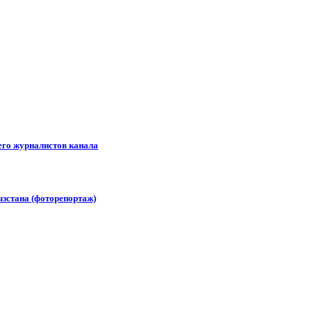
его журналистов канала
зстана (фоторепортаж)