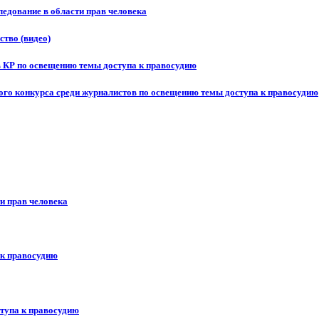
едование в области прав человека
ство (видео)
в КР по освещению темы доступа к правосудию
ого конкурса среди журналистов по освещению темы доступа к правосудию
и прав человека
 к правосудию
ступа к правосудию