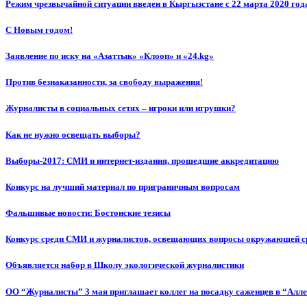
Режим чрезвычайной ситуации введен в Кыргызстане с 22 марта 2020 год
С Новым годом!
Заявление по иску на «Азаттык» «Клооп» и «24.kg»
Против безнаказанности, за свободу выражения!
Журналисты в социальных сетях – игроки или игрушки?
Как не нужно освещать выборы?
Выборы-2017: СМИ и интернет-издания, прошедшие аккредитацию
Конкурс на лучший материал по приграничным вопросам
Фальшивые новости: Бостонские тезисы
Конкурс среди СМИ и журналистов, освещающих вопросы окружающей с
Объявляется набор в Школу экологической журналистики
ОО “Журналисты” 3 мая приглашает коллег на посадку саженцев в “Алл