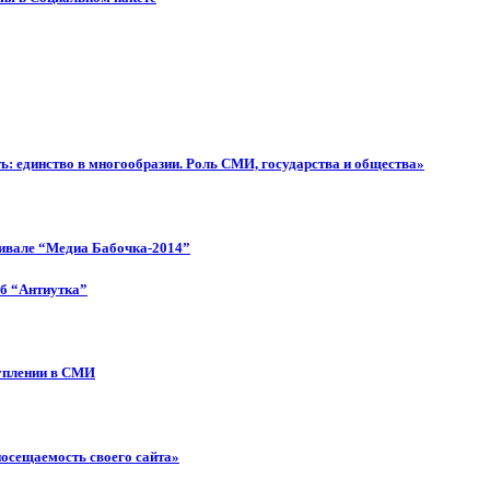
: единство в многообразии. Роль СМИ, государства и общества»
тивале “Медиа Бабочка-2014”
об “Антиутка”
туплении в СМИ
посещаемость своего сайта»