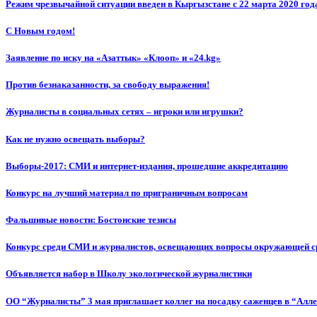
Режим чрезвычайной ситуации введен в Кыргызстане с 22 марта 2020 год
С Новым годом!
Заявление по иску на «Азаттык» «Клооп» и «24.kg»
Против безнаказанности, за свободу выражения!
Журналисты в социальных сетях – игроки или игрушки?
Как не нужно освещать выборы?
Выборы-2017: СМИ и интернет-издания, прошедшие аккредитацию
Конкурс на лучший материал по приграничным вопросам
Фальшивые новости: Бостонские тезисы
Конкурс среди СМИ и журналистов, освещающих вопросы окружающей с
Объявляется набор в Школу экологической журналистики
ОО “Журналисты” 3 мая приглашает коллег на посадку саженцев в “Алл