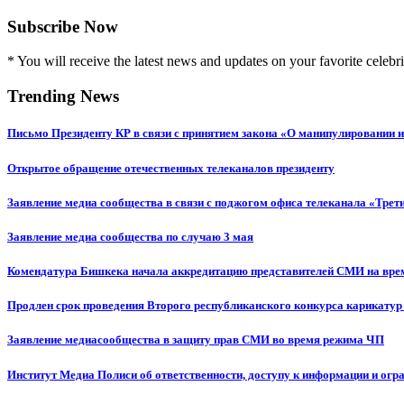
Subscribe Now
* You will receive the latest news and updates on your favorite celebri
Trending News
Письмо Президенту КР в связи с принятием закона «О манипулировании
Открытое обращение отечественных телеканалов президенту
Заявление медиа сообщества в связи с поджогом офиса телеканала «Трет
Заявление медиа сообщества по случаю 3 мая
Комендатура Бишкека начала аккредитацию представителей СМИ на вр
Продлен срок проведения Второго республиканского конкурса карикатур
Заявление медиасообщества в защиту прав СМИ во время режима ЧП
Институт Медиа Полиси об ответственности, доступу к информации и огр