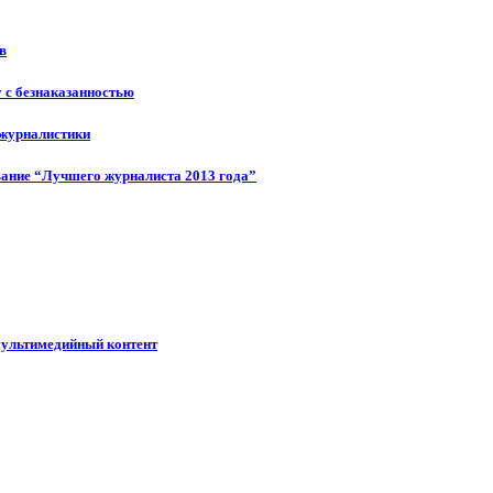
в
у с безнаказанностью
 журналистики
ание “Лучшего журналиста 2013 года”
мультимедийный контент