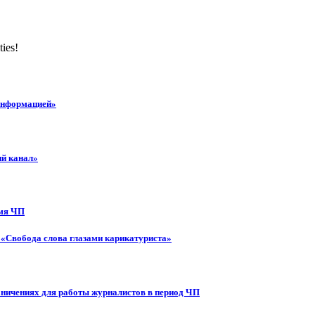
ties!
 информацией»
ий канал»
емя ЧП
 «Свобода слова глазами карикатуриста»
аничениях для работы журналистов в период ЧП