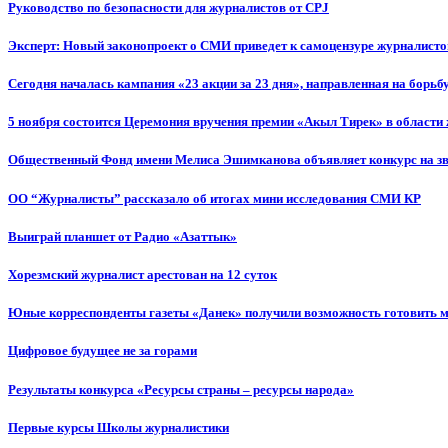
Руководство по безопасности для журналистов от CPJ
Эксперт: Новый законопроект о СМИ приведет к самоцензуре журналисто
Сегодня началась кампания «23 акции за 23 дня», направленная на борьб
5 ноября состоится Церемония вручения премии «Акыл Тирек» в области
Общественный Фонд имени Мелиса Эшимканова объявляет конкурс на зв
ОО “Журналисты” рассказало об итогах мини исследования СМИ КР
Выиграй планшет от Радио «Азаттык»
Хорезмский журналист арестован на 12 суток
Юные корреспонденты газеты «Данек» получили возможность готовить 
Цифровое будущее не за горами
Результаты конкурса «Ресурсы страны – ресурсы народа»
Первые курсы Школы журналистики