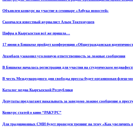
Объявлен конкурс на участие в семинаре «Азбука новостей»
Cкончался известный журналист Алым Токтомушев
Цифра в Кыргызстан всё же пришла…
17 июня в Бишкеке пройдет конференция «Общегражданская идентичность
Атамбаев узаконил уголовную ответственность за ложные сообщения
В Бишкеке началась регистрация для участия на студенческом медиафес
В честь Международного дня свободы прессы будет организован флеш-м
Каталог медиа Кыргызской Республики
Депутаты предлагают наказывать за заведомо ложное сообщение о прес
Конкурс статей о кино “РАКУРС”
Для традиционных СМИ будет проведен тренинг на тему «Как увеличить 