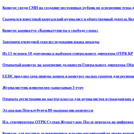
Конкурс среди СМИ на создание постоянных рубрик по освещению темы 
Скончался известный кыргызский журналист и общественный деятель К
Конкурс карикатур «Карикатуристы о свободе слова»
Завершен очередной этап исследования языка вражды
Из 13 человек 10 допущены к выборам генерального директора ОТРК КР
Открытый конкурс на замещение должности Генерального директора Об
EEDC продлил срок приема заявок в конкурсе малых грантов для реги
Журналисттик иликтөөлөр сынагынын 3-туру
Открыта регистрация на мастер-классы для журналистов и гражданских 
Эл аралык Пен-клубунун 80-мааракелик конгресси
И.о. гендиректора ОТРК Султан Жумагулов: После перехода на цифровое
Конкурс для частных телевизионных и радио-организаций на право веща