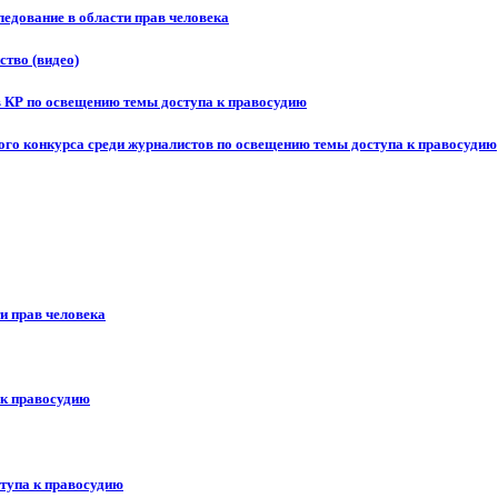
едование в области прав человека
ство (видео)
в КР по освещению темы доступа к правосудию
ого конкурса среди журналистов по освещению темы доступа к правосудию
и прав человека
 к правосудию
ступа к правосудию