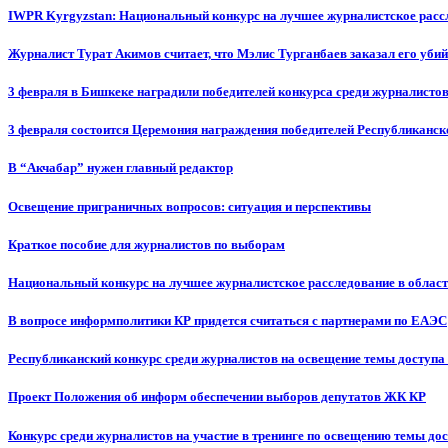
IWPR Kyrgyzstan: Национальный конкурс на лучшее журналистское рассл
Журналист Турат Акимов считает, что Мэлис Турганбаев заказал его убий
3 февраля в Бишкеке наградили победителей конкурса среди журналисто
3 февраля состоится Церемония награждения победителей Республиканск
В “Акчабар” нужен главный редактор
Освещение приграничных вопросов: ситуация и перспективы
Краткое пособие для журналистов по выборам
Национальный конкурс на лучшее журналистское расследование в област
В вопросе информполитики КР придется считаться с партнерами по ЕАЭС
Республиканский конкурс среди журналистов на освещение темы доступа
Проект Положения об информ обеспечении выборов депутатов ЖК КР
Конкурс среди журналистов на участие в тренинге по освещению темы до