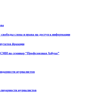
ова
 свободы слова и права на доступ к информации
епутатов фракции
 СМИ на семинар “Профсоюзная Азбука”
лидарности журналистов
олидарности журналистов