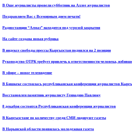
В Оше журналисты провели субботник на Аллее журналистов
Поздравляем Вас с Всемирным днем печати!
Радиостанция “Алмаз” находится под угрозой закрытия
На сайте создана новая рубрика
В индексе свободы прессы Кыргызстан поднялся на 2 позиции
Руководство ОТРК требует привлечь к ответственности человека, избивш
В эфире – новое телевидение
В Бишкеке состоялась республиканская конференция журналистов Кыргы
Восстановлен памятник журналисту Геннадию Павлюку
8 декабря состоится Республиканская конференция журналистов
В Кыргызстане по количеству среди СМИ лидируют газеты
В Нарынской области появилась молодежная газета