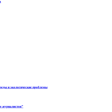
а
реды и экологические проблемы
ее журналистов”