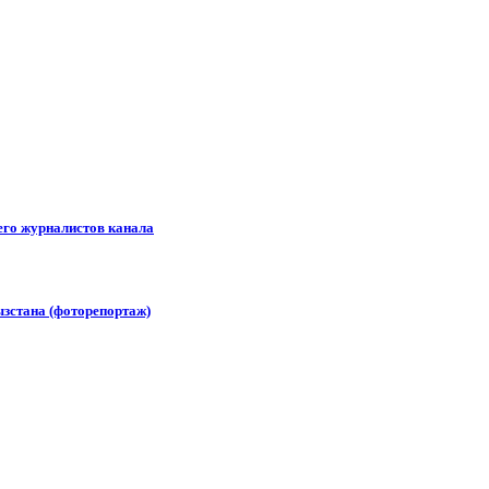
его журналистов канала
зстана (фоторепортаж)