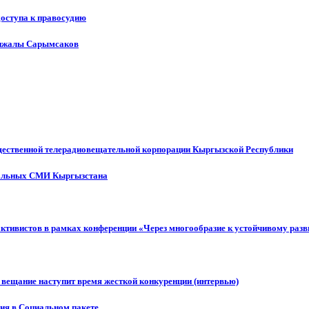
доступа к правосудию
енжалы Сарымсаков
щественной телерадиовещательной корпорации Кыргызской Республики
ональных СМИ Кыргызстана
активистов в рамках конференции «Через многообразие к устойчивому ра
 вещание наступит время жесткой конкуренции (интервью)
ния в Социальном пакете