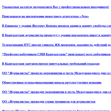
Уважаемые коллеги, поздравляем Вас с профессиональным праздником!
Приглашаем на презентацию новостного агрегатора «Дем»
В Бишкеке у здания Жогорку Кенеша прошла акция в защиту свободы сл
В Кыргызстане журналисты проведут у здания парламента пикет в защиту
Телекомпания НТС просит спикера ЖК проверить законность действий д
“Профсоюз работников СМИ Кыргызстана” приглашает всех работников
В Кыргызстане запущен проект виртуальных требований граждан
ОО “Журналисты” провело мероприятия в честь Международного дня со
Общественная телерадиокомпания начала круглосуточное вещание
ОО “Журналисты” проводит мероприятия в честь Международного дня с
ОО «Журналисты» проводит серию тренингов для журналистов
Фонд им.Мелиса Эшимканова проводит турнир по бильярду и шахматам