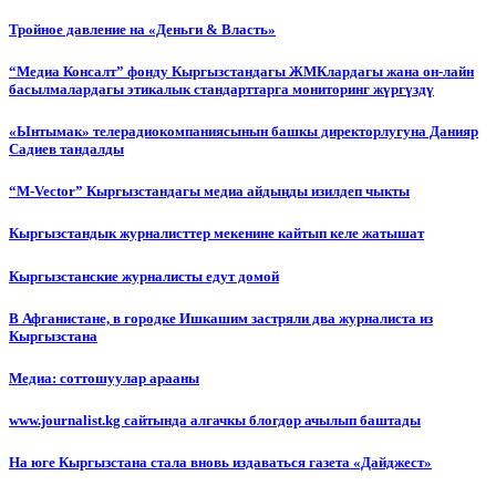
Тройное давление на «Деньги & Власть»
“Медиа Консалт” фонду Кыргызстандагы ЖМКлардагы жана он-лайн
басылмалардагы этикалык стандарттарга мониторинг жүргүздү
«Ынтымак» телерадиокомпаниясынын башкы директорлугуна Данияр
Садиев тандалды
“М-Vector” Кыргызстандагы медиа айдыңды изилдеп чыкты
Кыргызстандык журналисттер мекенине кайтып келе жатышат
Кыргызстанские журналисты едут домой
В Афганистане, в городке Ишкашим застряли два журналиста из
Кыргызстана
Медиа: соттошуулар арааны
www.journalist.kg сайтында алгачкы блогдор ачылып баштады
На юге Кыргызстана стала вновь издаваться газета «Дайджест»