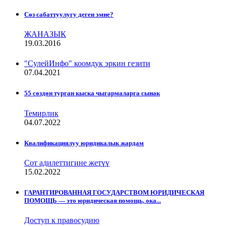
Сѳз сабаттуулугу деген эмне?
ЖАНАЗЫК
19.03.2016
"СулейИнфо" коомдук эркин гезити
07.04.2021
55 сөздөн турган кыска чыгармаларга сынак
Темирлик
04.07.2022
Квалификациялуу юридикалык жардам
Сот адилеттигине жетүү
15.02.2022
ГАРАНТИРОВАННАЯ ГОСУДАРСТВОМ ЮРИДИЧЕСКАЯ
ПОМОЩЬ — это юридическая помощь, ока...
Доступ к правосудию