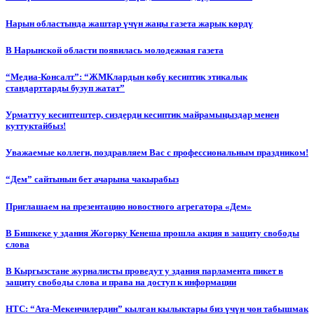
Нарын областында жаштар үчүн жаңы газета жарык көрдү
В Нарынской области появилась молодежная газета
“Медиа-Консалт”: “ЖМКлардын көбү кесиптик этикалык
стандарттарды бузуп жатат”
Урматтуу кесиптештер, сиздерди кесиптик майрамыңыздар менен
куттуктайбыз!
Уважаемые коллеги, поздравляем Вас с профессиональным праздником!
“Дем” сайтынын бет ачарына чакырабыз
Приглашаем на презентацию новостного агрегатора «Дем»
В Бишкеке у здания Жогорку Кенеша прошла акция в защиту свободы
слова
В Кыргызстане журналисты проведут у здания парламента пикет в
защиту свободы слова и права на доступ к информации
НТС: “Ата-Мекенчилердин” кылган кылыктары биз үчүн чон табышмак