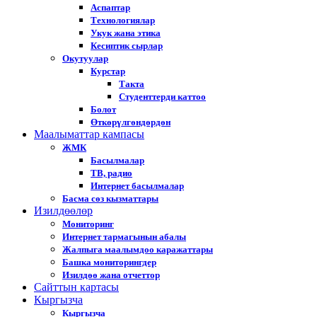
Аспаптар
Технологиялар
Укук жана этика
Кесиптик сырлар
Окутуулар
Курстар
Такта
Студенттерди каттоо
Болот
Өткөрүлгөндөрдөн
Маалыматтар кампасы
ЖМК
Басылмалар
ТВ, радио
Интернет басылмалар
Басма сөз кызматтары
Изилдөөлөр
Мониторинг
Интернет тармагынын абалы
Жалпыга маалымдоо каражаттары
Башка мониторингдер
Изилдөө жана отчеттор
Cайттын картасы
Кыргызча
Кыргызча