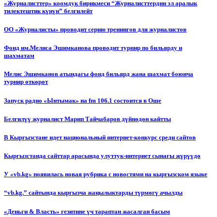
«Журналисттер» коомдук бирикмеси “Журналисттердин эл аралык
тилектештик күнүн” белгилейт
ОО «Журналисты» проводит серию тренингов для журналистов
Фонд им.Мелиса Эшимканова проводит турнир по бильярду и
шахматам
Мелис Эшимканов атындагы фонд бильярд жана шахмат боюнча
турнир өткөрөт
Запуск радио «Ынтымак» на fm 106.1 состоится в Оше
Белгилүү журналист Марип Тайчабаров дүйнөдөн кайтты
В Кыргызстане идет национальный интернет-конкурс среди сайтов
Кыргызстанда сайттар арасында улуттук-интернет сынагы жүрүүдө
У «vb.kg» появилась новая рубрика с новостями на кыргызском языке
“vb.kg.” сайтында кыргызча жаңылыктарды түрмөгү ачылды
«Деньги & Власть» гезитине үч тараптан жасалган басым