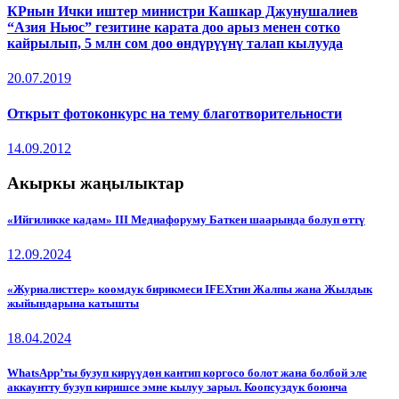
КРнын Ички иштер министри Кашкар Джунушалиев
“Азия Ньюс” гезитине карата доо арыз менен сотко
кайрылып, 5 млн сом доо өндүрүүнү талап кылууда
20.07.2019
Открыт фотоконкурс на тему благотворительности
14.09.2012
Акыркы жаңылыктар
«Ийгиликке кадам» III Медиафоруму Баткен шаарында болуп өттү
12.09.2024
«Журналисттер» коомдук бирикмеси IFEXтин Жалпы жана Жылдык
жыйындарына катышты
18.04.2024
WhatsApp’ты бузуп кирүүдөн кантип коргосо болот жана болбой эле
аккаунтту бузуп киришсе эмне кылуу зарыл. Коопсуздук боюнча