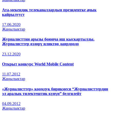
Ата-мекендик телеканалдардын президентке ачык
кайрылуусу
17.06.2020
Жаңылыктар
Журналисттин арызы боюнча иш кыскартылды.
Журналисттер өздөрү иликтөө даярдоодо
23.12.2020
Открыт конкурс World Mobile Content
11.07.2012
Жаңылыктар
«Журналисттер» коомдук бирикмеси “Журналисттердин
эл аралык тилектештик күнүн” белгилейт
04.09.2012
Жаңылыктар