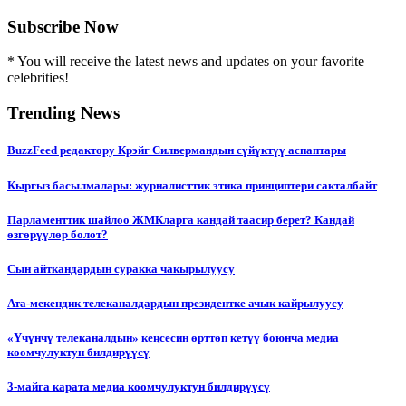
Subscribe Now
* You will receive the latest news and updates on your favorite
celebrities!
Trending News
BuzzFeed редактору Крэйг Силвермандын сүйүктүү аспаптары
Кыргыз басылмалары: журналисттик этика принциптери сакталбайт
Парламенттик шайлоо ЖМКларга кандай таасир берет? Кандай
өзгөрүүлөр болот?
Сын айткандардын суракка чакырылуусу
Ата-мекендик телеканалдардын президентке ачык кайрылуусу
«Үчүнчү телеканалдын» кеңсесин өрттөп кетүү боюнча медиа
коомчулуктун билдирүүсү
3-майга карата медиа коомчулуктун билдирүүсү