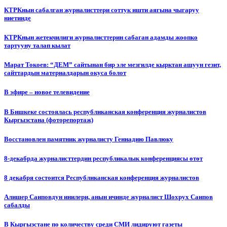
КТРКнын сабалган журналисттери соттук ишти аягына чыгаруу
ниетинде
КТРКнын жетекчилиги журналисттерин сабаган адамды жоопко
тартууну талап кылат
Марат Токоев: “ДЕМ” сайтынан бир эле мезгилде кырктан ашуун гезит,
сайттардын материалдарын окуса болот
В эфире – новое телевидение
В Бишкеке состоялась республиканская конференция журналистов
Кыргызстана (фоторепортаж)
Восстановлен памятник журналисту Геннадию Павлюку
8-декабрда журналисттердин республикалык конференциясы өтөт
8 декабря состоится Республиканская конференция журналистов
Алишер Саиповдун инилери, анын ичинде журналист Шохрух Саипов
сабалды
В Кыргызстане по количеству среди СМИ лидируют газеты