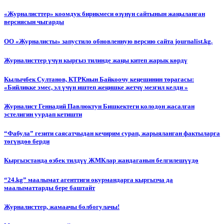
«Журналисттер» коомдук бирикмеси өзүнүн сайтынын жаңыланган
версиясын чыгарды
ОО «Журналисты» запустило обновленную версию сайта journalist.kg.
Журналисттер үчүн кыргыз тилинде жаңы китеп жарык көрдү
Кылычбек Султанов, КТРКнын Байкоочу кеңешинин төрагасы:
«Бийликке эмес, эл үчүн иштеп жеңишке жетчү мезгил келди »
Журналист Геннадий Павлюктун Бишкектеги колодон жасалган
эстелигин уурдап кетишти
“Фабула” гезити саясатчыдан кечирим сурап, жарыяланган фактыларга
төгүндөө берди
Кыргызстанда өзбек тилдүү ЖМКлар жандаганын белгилешүүдө
“24.kg” маалымат агенттиги окурмандарга кыргызча да
маалыматтарды бере баштайт
Журналисттер, жамаачы болбогулачы!