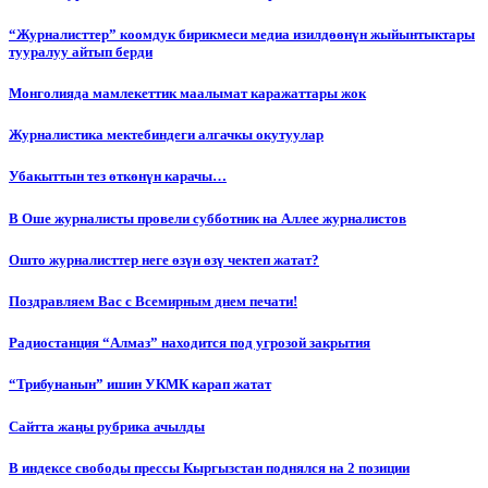
“Журналисттер” коомдук бирикмеси медиа изилдөөнүн жыйынтыктары
тууралуу айтып берди
Монголияда мамлекеттик маалымат каражаттары жок
Журналистика мектебиндеги алгачкы окутуулар
Убакыттын тез өткөнүн карачы…
В Оше журналисты провели субботник на Аллее журналистов
Ошто журналисттер неге өзүн өзү чектеп жатат?
Поздравляем Вас с Всемирным днем печати!
Радиостанция “Алмаз” находится под угрозой закрытия
“Трибунанын” ишин УКМК карап жатат
Сайтта жаңы рубрика ачылды
В индексе свободы прессы Кыргызстан поднялся на 2 позиции