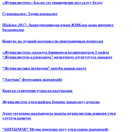
«Журналисттер»: Басма сөз эркиндигине кол салуу болду
Сурамжылоо: Элдик каржылоо
Шайлоо-2017: Аккредитациядан өткөн ЖМКлар жана интернет-
басылмалар
Конкурс на лучший материал по приграничным вопросам
«Журналисттер» коомдук бирикмеси кесиптештерди 3-майда
“Журналисттер аллеясында” көчөттөрдү отургузууга чакырат
“Журналистика негиздери” китеби жарык көрдү
“Азаттык” фотосынак жарыялайт
Кыргыз гезиттерин тушаган каатчылык
Журналисттер үчүн шайлоо боюнча чакан окуу куралы
Адам укуктары жаатындагы мыкты журналисттик иликтөө үчүн
улуттук конкурс
“ЫНТЫМАК” Медиа мектепке окуу үчүн сынак жарыялайт