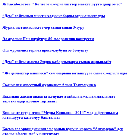
Ж.Касаболотов: “Көптөгөн журналисттер маектешүүгө даяр эмес”
“Дем” сайтынын мыкты элдик кабарчылары аныкталды
Журналисттик иликтөөлөр сынагынын 3-туру
Эл аралык Пен-клубунун 80-мааракелик конгресси
Ош журналисттери өз пресс-клубуна ээ болушту
“Дем” сайты мыкты Элдик кабарчыларга сынак жарыялайт
“Жаңылыктар алиппеси” семинарына катышууга сынак жарыланды
Cкончался известный журналист Алым Токтомушев
Кылмыш жасалгандыгы жөнүндө атайылап жалган маалымат
тараткандар жоопко тартылат
Бишкекте студенттик “Медиа Көпөлөк – 2014” медиафестивалга
катышууга катталуу башталды
Басма сөз эркиндигинин эл аралык күнүнө карата “Антиөрдөк” деп
аталган флеш-моб уюштурулат