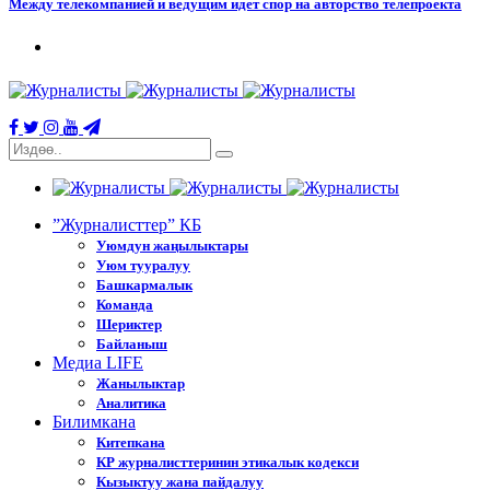
Между телекомпанией и ведущим идет спор на авторство телепроекта
”Журналисттер” КБ
Уюмдун жаңылыктары
Уюм тууралуу
Башкармалык
Команда
Шериктер
Байланыш
Медиа LIFE
Жанылыктар
Аналитика
Билимкана
Китепкана
КР журналисттеринин этикалык кодекси
Кызыктуу жана пайдалуу