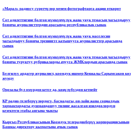
«Марал» радиосу сүрөтчүлөр менен фотографтарга акция өткөрөт
Сот адилеттигине болгон мүмкүнчүлүк жана укук темасын чагылдыруу
боюнча журналисттердин арасында республикалык сынак
Сот адилеттигине болгон мүмкүнчүлүк жана укук маселесин
чагылдыруу боюнча тренингге катышууга журналисттер арасында
сынак
Сот адилеттигине болгон мүмкүнчүлүк жана укук темасын чагылдыруу
боюнча туруктуу рубрикаларды ачууга ЖМКлардын арасында сынак
Белгилүү ардагер журналист, коомдук ишмер Кенжалы Сарымсаков көз
жумду
Орозалы бул өмүрдөн кетсе да, көңүлүбүздөн кетпейт
КР радио-телеберүүлөрдөгү, басмадагы, он-лайн жана социалдык
тармактардагы душмандашуу тилине жасалган изилдөөлөрдүн
кезектеги этабы аягына чыкты
Кыргыз Республикасынын Коомдук телерадиоберүү корпорациясынын
Башкы директору кызматына ачык сынак