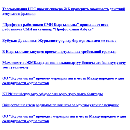
Телекомпания НТС просит спикера ЖК проверить законность действий
депутатов фракции
“Профсоюз работников СМИ Кыргызстана” приглашает всех
работников СМИ на семинар “Профсоюзная Азбука”
Бүбүкан Досалиева: Журналист үчүн ар бир күн экзамен же сыноо
В Кыргызстане запущен проект виртуальных требований граждан
Мамлекеттик ЖМКлардын ишин жакшыртуу боюнча атайын жумушчу
топ түзүлмөкчү
ОО “Журналисты” провело мероприятия в честь Международного дня
солидарности журналистов
КТРКнын берүүлөрү эфирге эми күнү-түнү чыга баштады
Общественная телерадиокомпания начала круглосуточное вещание
ОО “Журналисты” проводит мероприятия в честь Международного дня
солидарности журналистов