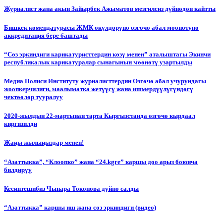
Журналист жана акын Зайырбек Ажыматов мезгилсиз дүйнөдөн кайтты
Бишкек комендатурасы ЖМК өкүлдөрүнө өзгөчө абал мөөнөтүнө
аккредитация бере баштады
“Сөз эркиндиги карикатуристтердин көзү менен” аталыштагы Экинчи
республикалык карикатуралар сынагынын мөөнөтү узартылды
Медиа Полиси Институту журналисттердин Өзгөчө абал учурундагы
жоопкерчилиги, маалыматка жетүүсү жана ишмердүүлүгүндөгү
чектөөлөр тууралуу
2020-жылдын 22-мартынан тарта Кыргызстанда өзгөчө кырдаал
киргизилди
Жаңы жылыңыздар менен!
“Азаттыкка”, “Клоопко” жана “24.kgге” каршы доо арыз боюнча
билдирүү
Кесиптешибиз Чынара Токонова дүйнө салды
“Азаттыкка” каршы иш жана сөз эркиндиги (видео)