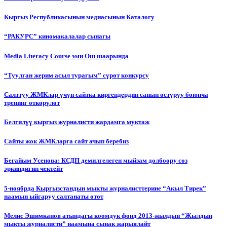
Кыргыз Республикасынын медиасынын Каталогу
“РАКУРС” киномакалалар сынагы
Media Literacy Сourse эми Ош шаарында
“Туулган жерим асыл турагым” сүрөт конкурсу
Салттуу ЖМКлар үчүн сайтка киргендердин санын өстүрүү боюнча
тренинг өткөрүлөт
Белгилүү кыргыз журналисти жардамга муктаж
Сайты жок ЖМКларга сайт ачып беребиз
Бегайым Усенова: КСДП демилгелеген мыйзам долбоору сөз
эркиндигин чектейт
5-ноябрда Кыргызстандын мыкты журналисттерине “Акыл Тирек”
наамын ыйгаруу салтанаты өтөт
Мелис Эшимканов атындагы коомдук фонд 2013-жылдын “Жылдын
мыкты журналисти” наамына сынак жарыялайт