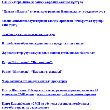
Слакмулдер: Ошто жарашуу жараяны жакшы жүрүүдө
“Деньги и Власть” власть ждет решение Бишкекского городского суда
Мелис Эшимкановдун жаркын элесине арналган кичи футбол турнири
өткөрүлдү
Текебаев үч гезит менен соттошууда
Второй этап обучения журналистов продолжится в июле
Журналисттер үчүн окуулардын экинчи этабы июлда башталат
Радио “Ынтымак”: “Все хорошо!”
Радио “Ынтымак”: “Баардыгы жакшы!”
Чыр-чатакты өтө кылдат чагылдыруу керек
Игорь Шестаков: В Кыргызстане, по разным оценкам, не менее 70
процентов СМИ принадлежат членам партий или самим партиям
Илим Карыпбеков: «СМИ не обучены освещать конфликты и
способствовать их разрешению»