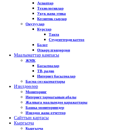
Аспаптар
Технологиялар
Укук жана этика
Кесиптик сырлар
Окутуулар
Курстар
Такта
Студенттерди каттоо
Болот
Өткөрүлгөндөрдөн
Маалыматтар кампасы
ЖМК
Басылмалар
ТВ, радио
Интернет басылмалар
Басма сөз кызматтары
Изилдөөлөр
Мониторинг
Интернет тармагынын абалы
Жалпыга маалымдоо каражаттары
Башка мониторингдер
Изилдөө жана отчеттор
Cайттын картасы
Кыргызча
Кыргызча