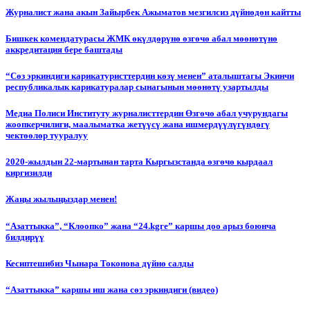
Журналист жана акын Зайырбек Ажыматов мезгилсиз дүйнөдөн кайтты
Бишкек комендатурасы ЖМК өкүлдөрүнө өзгөчө абал мөөнөтүнө
аккредитация бере баштады
“Сөз эркиндиги карикатуристтердин көзү менен” аталыштагы Экинчи
республикалык карикатуралар сынагынын мөөнөтү узартылды
Медиа Полиси Институту журналисттердин Өзгөчө абал учурундагы
жоопкерчилиги, маалыматка жетүүсү жана ишмердүүлүгүндөгү
чектөөлөр тууралуу
2020-жылдын 22-мартынан тарта Кыргызстанда өзгөчө кырдаал
киргизилди
Жаңы жылыңыздар менен!
“Азаттыкка”, “Клоопко” жана “24.kgге” каршы доо арыз боюнча
билдирүү
Кесиптешибиз Чынара Токонова дүйнө салды
“Азаттыкка” каршы иш жана сөз эркиндиги (видео)