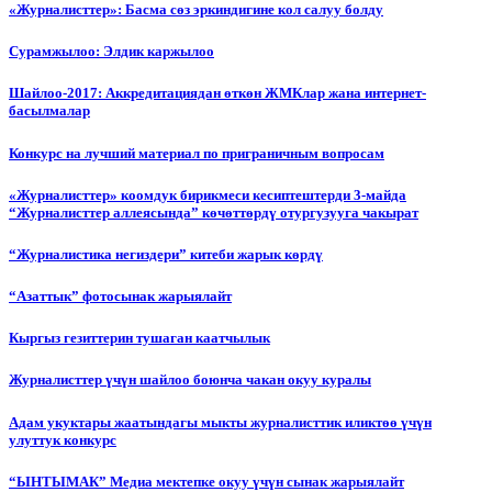
«Журналисттер»: Басма сөз эркиндигине кол салуу болду
Сурамжылоо: Элдик каржылоо
Шайлоо-2017: Аккредитациядан өткөн ЖМКлар жана интернет-
басылмалар
Конкурс на лучший материал по приграничным вопросам
«Журналисттер» коомдук бирикмеси кесиптештерди 3-майда
“Журналисттер аллеясында” көчөттөрдү отургузууга чакырат
“Журналистика негиздери” китеби жарык көрдү
“Азаттык” фотосынак жарыялайт
Кыргыз гезиттерин тушаган каатчылык
Журналисттер үчүн шайлоо боюнча чакан окуу куралы
Адам укуктары жаатындагы мыкты журналисттик иликтөө үчүн
улуттук конкурс
“ЫНТЫМАК” Медиа мектепке окуу үчүн сынак жарыялайт