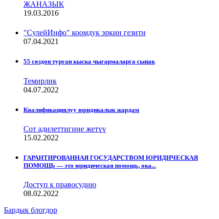
ЖАНАЗЫК
19.03.2016
"СулейИнфо" коомдук эркин гезити
07.04.2021
55 сөздөн турган кыска чыгармаларга сынак
Темирлик
04.07.2022
Квалификациялуу юридикалык жардам
Сот адилеттигине жетүү
15.02.2022
ГАРАНТИРОВАННАЯ ГОСУДАРСТВОМ ЮРИДИЧЕСКАЯ
ПОМОЩЬ — это юридическая помощь, ока...
Доступ к правосудию
08.02.2022
Бардык блогдор