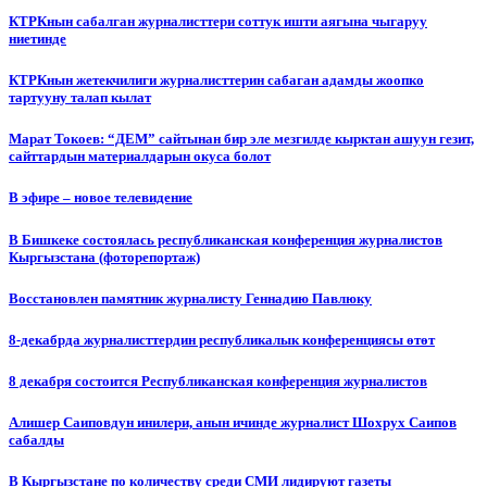
КТРКнын сабалган журналисттери соттук ишти аягына чыгаруу
ниетинде
КТРКнын жетекчилиги журналисттерин сабаган адамды жоопко
тартууну талап кылат
Марат Токоев: “ДЕМ” сайтынан бир эле мезгилде кырктан ашуун гезит,
сайттардын материалдарын окуса болот
В эфире – новое телевидение
В Бишкеке состоялась республиканская конференция журналистов
Кыргызстана (фоторепортаж)
Восстановлен памятник журналисту Геннадию Павлюку
8-декабрда журналисттердин республикалык конференциясы өтөт
8 декабря состоится Республиканская конференция журналистов
Алишер Саиповдун инилери, анын ичинде журналист Шохрух Саипов
сабалды
В Кыргызстане по количеству среди СМИ лидируют газеты