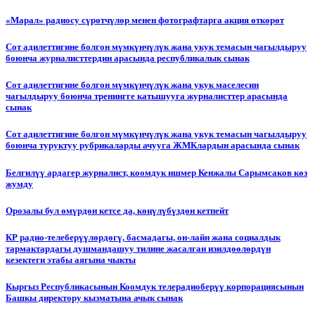
«Марал» радиосу сүрөтчүлөр менен фотографтарга акция өткөрөт
Сот адилеттигине болгон мүмкүнчүлүк жана укук темасын чагылдыруу
боюнча журналисттердин арасында республикалык сынак
Сот адилеттигине болгон мүмкүнчүлүк жана укук маселесин
чагылдыруу боюнча тренингге катышууга журналисттер арасында
сынак
Сот адилеттигине болгон мүмкүнчүлүк жана укук темасын чагылдыруу
боюнча туруктуу рубрикаларды ачууга ЖМКлардын арасында сынак
Белгилүү ардагер журналист, коомдук ишмер Кенжалы Сарымсаков көз
жумду
Орозалы бул өмүрдөн кетсе да, көңүлүбүздөн кетпейт
КР радио-телеберүүлөрдөгү, басмадагы, он-лайн жана социалдык
тармактардагы душмандашуу тилине жасалган изилдөөлөрдүн
кезектеги этабы аягына чыкты
Кыргыз Республикасынын Коомдук телерадиоберүү корпорациясынын
Башкы директору кызматына ачык сынак