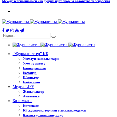
Между телекомпанией и ведущим идет спор на авторство телепроекта
”Журналисттер” КБ
Уюмдун жаңылыктары
Уюм тууралуу
Башкармалык
Команда
Шериктер
Байланыш
Медиа LIFE
Жанылыктар
Аналитика
Билимкана
Китепкана
КР журналисттеринин этикалык кодекси
Кызыктуу жана пайдалуу