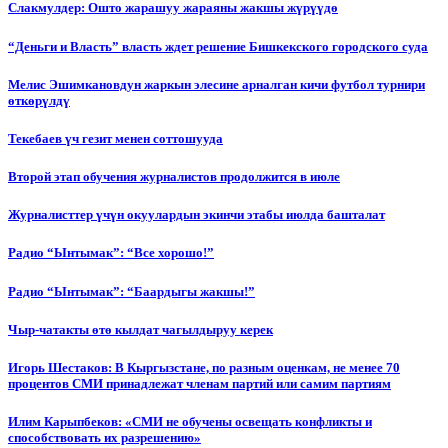
Слакмулдер: Ошто жарашуу жараяны жакшы жүрүүдө
“Деньги и Власть” власть ждет решение Бишкекского городского суда
Мелис Эшимкановдун жаркын элесине арналган кичи футбол турнири
өткөрүлдү
Текебаев үч гезит менен соттошууда
Второй этап обучения журналистов продолжится в июле
Журналисттер үчүн окуулардын экинчи этабы июлда башталат
Радио “Ынтымак”: “Все хорошо!”
Радио “Ынтымак”: “Баардыгы жакшы!”
Чыр-чатакты өтө кылдат чагылдыруу керек
Игорь Шестаков: В Кыргызстане, по разным оценкам, не менее 70
процентов СМИ принадлежат членам партий или самим партиям
Илим Карыпбеков: «СМИ не обучены освещать конфликты и
способствовать их разрешению»