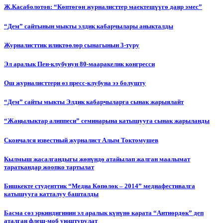
Ж.Касаболотов: “Көптөгөн журналисттер маектешүүгө даяр эмес”
“Дем” сайтынын мыкты элдик кабарчылары аныкталды
Журналисттик иликтөөлөр сынагынын 3-туру
Эл аралык Пен-клубунун 80-мааракелик конгресси
Ош журналисттери өз пресс-клубуна ээ болушту
“Дем” сайты мыкты Элдик кабарчыларга сынак жарыялайт
“Жаңылыктар алиппеси” семинарына катышууга сынак жарыланды
Cкончался известный журналист Алым Токтомушев
Кылмыш жасалгандыгы жөнүндө атайылап жалган маалымат
тараткандар жоопко тартылат
Бишкекте студенттик “Медиа Көпөлөк – 2014” медиафестивалга
катышууга катталуу башталды
Басма сөз эркиндигинин эл аралык күнүнө карата “Антиөрдөк” деп
аталган флеш-моб уюштурулат