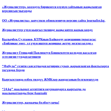
«Журналисттер» коомдук бирикмеси өзүнүн сайтынын жаңыланган
версиясын чыгарды
ОО «Журналисты» запустило обновленную версию сайта journalist.kg.
Журналисттер үчүн кыргыз тилинде жаңы китеп жарык көрдү
Кылычбек Султанов, КТРКнын Байкоочу кеңешинин төрагасы:
«Бийликке эмес, эл үчүн иштеп жеңишке жетчү мезгил келди »
Журналист Геннадий Павлюктун Бишкектеги колодон жасалган
эстелигин уурдап кетишти
“Фабула” гезити саясатчыдан кечирим сурап, жарыяланган фактыларга
төгүндөө берди
Кыргызстанда өзбек тилдүү ЖМКлар жандаганын белгилешүүдө
“24.kg” маалымат агенттиги окурмандарга кыргызча да
маалыматтарды бере баштайт
Журналисттер, жамаачы болбогулачы!