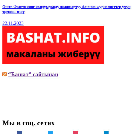
Ошто Фактчекинг көндүмдөрдү жакшыртуу боюнча журналисттер үчүн
тренинг өттү
22.11.2023
“Башат” сайтынан
Мы в соц. сетях