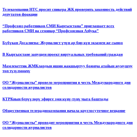
Телекомпания НТС просит спикера ЖК проверить законность действий
депутатов фракции
“Профсоюз работников СМИ Кыргызстана” приглашает всех
работников СМИ на семинар “Профсоюзная Азбука”
Бүбүкан Досалиева: Журналист үчүн ар бир күн экзамен же сыноо
В Кыргызстане запущен проект виртуальных требований граждан
Мамлекеттик ЖМКлардын ишин жакшыртуу боюнча атайын жумушчу
топ түзүлмөкчү
ОО “Журналисты” провело мероприятия в честь Международного дня
солидарности журналистов
КТРКнын берүүлөрү эфирге эми күнү-түнү чыга баштады
Общественная телерадиокомпания начала круглосуточное вещание
ОО “Журналисты” проводит мероприятия в честь Международного дня
солидарности журналистов