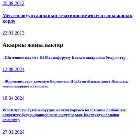
26.09.2012
Мектеп окуучуларынын гезитинин кезектеги саны жарык
көрдү
23.01.2013
Акыркы жаңылыктар
«Ийгиликке кадам» III Медиафоруму Баткен шаарында болуп өттү
12.09.2024
«Журналисттер» коомдук бирикмеси IFEXтин Жалпы жана Жылдык
жыйындарына катышты
18.04.2024
WhatsApp’ты бузуп кирүүдөн кантип коргосо болот жана болбой эле
аккаунтту бузуп киришсе эмне кылуу зарыл. Коопсуздук боюнча
кеңештер
27.01.2024