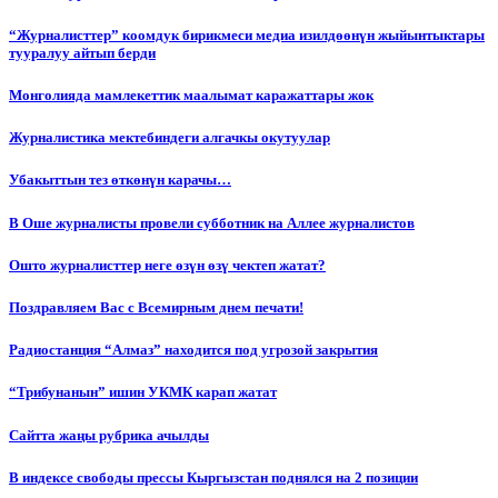
“Журналисттер” коомдук бирикмеси медиа изилдөөнүн жыйынтыктары
тууралуу айтып берди
Монголияда мамлекеттик маалымат каражаттары жок
Журналистика мектебиндеги алгачкы окутуулар
Убакыттын тез өткөнүн карачы…
В Оше журналисты провели субботник на Аллее журналистов
Ошто журналисттер неге өзүн өзү чектеп жатат?
Поздравляем Вас с Всемирным днем печати!
Радиостанция “Алмаз” находится под угрозой закрытия
“Трибунанын” ишин УКМК карап жатат
Сайтта жаңы рубрика ачылды
В индексе свободы прессы Кыргызстан поднялся на 2 позиции