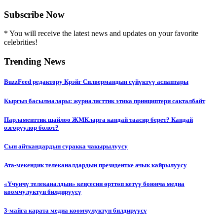
Subscribe Now
* You will receive the latest news and updates on your favorite
celebrities!
Trending News
BuzzFeed редактору Крэйг Силвермандын сүйүктүү аспаптары
Кыргыз басылмалары: журналисттик этика принциптери сакталбайт
Парламенттик шайлоо ЖМКларга кандай таасир берет? Кандай
өзгөрүүлөр болот?
Сын айткандардын суракка чакырылуусу
Ата-мекендик телеканалдардын президентке ачык кайрылуусу
«Үчүнчү телеканалдын» кеңсесин өрттөп кетүү боюнча медиа
коомчулуктун билдирүүсү
3-майга карата медиа коомчулуктун билдирүүсү