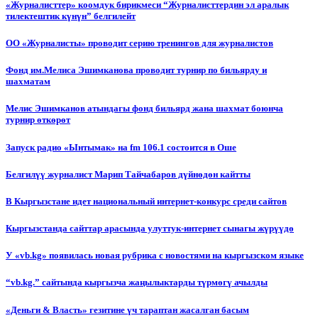
«Журналисттер» коомдук бирикмеси “Журналисттердин эл аралык
тилектештик күнүн” белгилейт
ОО «Журналисты» проводит серию тренингов для журналистов
Фонд им.Мелиса Эшимканова проводит турнир по бильярду и
шахматам
Мелис Эшимканов атындагы фонд бильярд жана шахмат боюнча
турнир өткөрөт
Запуск радио «Ынтымак» на fm 106.1 состоится в Оше
Белгилүү журналист Марип Тайчабаров дүйнөдөн кайтты
В Кыргызстане идет национальный интернет-конкурс среди сайтов
Кыргызстанда сайттар арасында улуттук-интернет сынагы жүрүүдө
У «vb.kg» появилась новая рубрика с новостями на кыргызском языке
“vb.kg.” сайтында кыргызча жаңылыктарды түрмөгү ачылды
«Деньги & Власть» гезитине үч тараптан жасалган басым