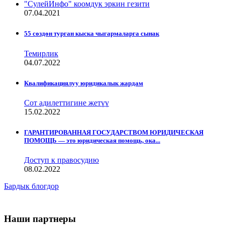
"СулейИнфо" коомдук эркин гезити
07.04.2021
55 сөздөн турган кыска чыгармаларга сынак
Темирлик
04.07.2022
Квалификациялуу юридикалык жардам
Сот адилеттигине жетүү
15.02.2022
ГАРАНТИРОВАННАЯ ГОСУДАРСТВОМ ЮРИДИЧЕСКАЯ
ПОМОЩЬ — это юридическая помощь, ока...
Доступ к правосудию
08.02.2022
Бардык блогдор
Наши партнеры