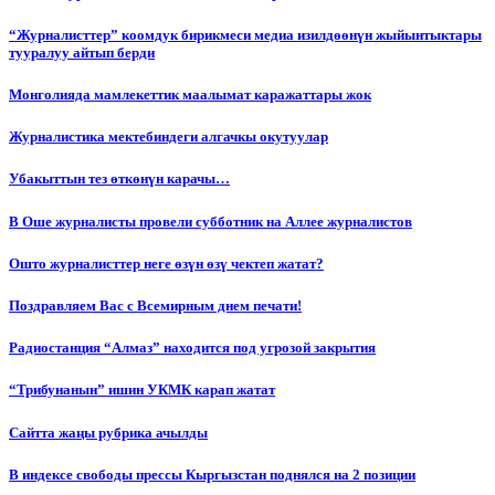
“Журналисттер” коомдук бирикмеси медиа изилдөөнүн жыйынтыктары
тууралуу айтып берди
Монголияда мамлекеттик маалымат каражаттары жок
Журналистика мектебиндеги алгачкы окутуулар
Убакыттын тез өткөнүн карачы…
В Оше журналисты провели субботник на Аллее журналистов
Ошто журналисттер неге өзүн өзү чектеп жатат?
Поздравляем Вас с Всемирным днем печати!
Радиостанция “Алмаз” находится под угрозой закрытия
“Трибунанын” ишин УКМК карап жатат
Сайтта жаңы рубрика ачылды
В индексе свободы прессы Кыргызстан поднялся на 2 позиции