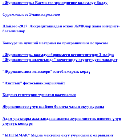
«Журналисттер»: Басма сөз эркиндигине кол салуу болду
Сурамжылоо: Элдик каржылоо
Шайлоо-2017: Аккредитациядан өткөн ЖМКлар жана интернет-
басылмалар
Конкурс на лучший материал по приграничным вопросам
«Журналисттер» коомдук бирикмеси кесиптештерди 3-майда
“Журналисттер аллеясында” көчөттөрдү отургузууга чакырат
“Журналистика негиздери” китеби жарык көрдү
“Азаттык” фотосынак жарыялайт
Кыргыз гезиттерин тушаган каатчылык
Журналисттер үчүн шайлоо боюнча чакан окуу куралы
Адам укуктары жаатындагы мыкты журналисттик иликтөө үчүн
улуттук конкурс
“ЫНТЫМАК” Медиа мектепке окуу үчүн сынак жарыялайт