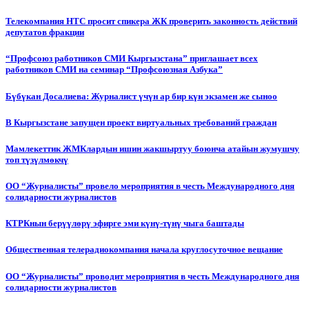
Телекомпания НТС просит спикера ЖК проверить законность действий
депутатов фракции
“Профсоюз работников СМИ Кыргызстана” приглашает всех
работников СМИ на семинар “Профсоюзная Азбука”
Бүбүкан Досалиева: Журналист үчүн ар бир күн экзамен же сыноо
В Кыргызстане запущен проект виртуальных требований граждан
Мамлекеттик ЖМКлардын ишин жакшыртуу боюнча атайын жумушчу
топ түзүлмөкчү
ОО “Журналисты” провело мероприятия в честь Международного дня
солидарности журналистов
КТРКнын берүүлөрү эфирге эми күнү-түнү чыга баштады
Общественная телерадиокомпания начала круглосуточное вещание
ОО “Журналисты” проводит мероприятия в честь Международного дня
солидарности журналистов