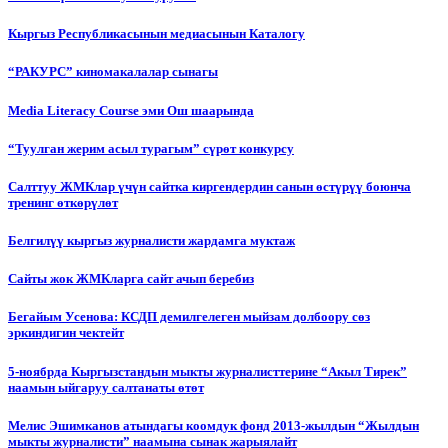
Кыргыз Республикасынын медиасынын Каталогу
“РАКУРС” киномакалалар сынагы
Media Literacy Сourse эми Ош шаарында
“Туулган жерим асыл турагым” сүрөт конкурсу
Салттуу ЖМКлар үчүн сайтка киргендердин санын өстүрүү боюнча
тренинг өткөрүлөт
Белгилүү кыргыз журналисти жардамга муктаж
Сайты жок ЖМКларга сайт ачып беребиз
Бегайым Усенова: КСДП демилгелеген мыйзам долбоору сөз
эркиндигин чектейт
5-ноябрда Кыргызстандын мыкты журналисттерине “Акыл Тирек”
наамын ыйгаруу салтанаты өтөт
Мелис Эшимканов атындагы коомдук фонд 2013-жылдын “Жылдын
мыкты журналисти” наамына сынак жарыялайт