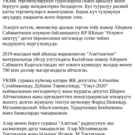
УКМК тергөөчүлөрүнүн суроолоруна скайп аркылуу жооп
берүүгө даяр экендиктерин билдирген. Бул тууралуу расмий
катты тергөөчүлөргө жөнөтүшкөн. Бирок күч түзүмүнүн
өкүлдөрү азырынча жооп берише элек.
Эскерте кетсек, мекемелер аралык тергөө тобу ишкер Айеркен
Саймаитинин өлүмүнө байланыштуу КР ККнын “Өлүмгө
шектүү” деген беренесинин негизинде сотко чейин
өндүрүштү жүргүзүшүүдө.
2019-жылдын май айында жарыяланган “Азаттыктын”
материалында уйгур улутундагы Кытайлык ишкер Айеркен
Саймаити Кыргызстандан чет өлкөгө күмөндүү жолдор менен
700 млн доллар чыгаргандыгы айтылган.
УКМК суракка күбөлөр катары ЖК депутаты Алтынбек
Сулаймановду, Дүйшөн Төрөкуловду, “Үмүт-2020”
кыймылынын негиздөөчүсү жана мурдагы депутат Ширин
Айтматованы жана президенттин иннагурациясын өткөрүүгө
жоопту делген жумушчу топтун мүчөлөрү Фарид Ниязовду,
Мухаммедкалый Абылгазиевди, Турдуназира Бекбоеваны
жана башкаларды чакырышкан.
Алар менен бирге суракка “Азаттык” радиосунун эки
кызматкери дагы чакырылган. Алар Мухаммедали
Токтакунов жана Ыдырыс Исаков. М.Токтакунов