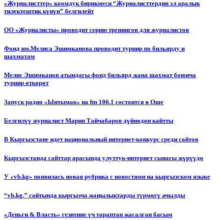
«Журналисттер» коомдук бирикмеси “Журналисттердин эл аралык
тилектештик күнүн” белгилейт
ОО «Журналисты» проводит серию тренингов для журналистов
Фонд им.Мелиса Эшимканова проводит турнир по бильярду и
шахматам
Мелис Эшимканов атындагы фонд бильярд жана шахмат боюнча
турнир өткөрөт
Запуск радио «Ынтымак» на fm 106.1 состоится в Оше
Белгилүү журналист Марип Тайчабаров дүйнөдөн кайтты
В Кыргызстане идет национальный интернет-конкурс среди сайтов
Кыргызстанда сайттар арасында улуттук-интернет сынагы жүрүүдө
У «vb.kg» появилась новая рубрика с новостями на кыргызском языке
“vb.kg.” сайтында кыргызча жаңылыктарды түрмөгү ачылды
«Деньги & Власть» гезитине үч тараптан жасалган басым