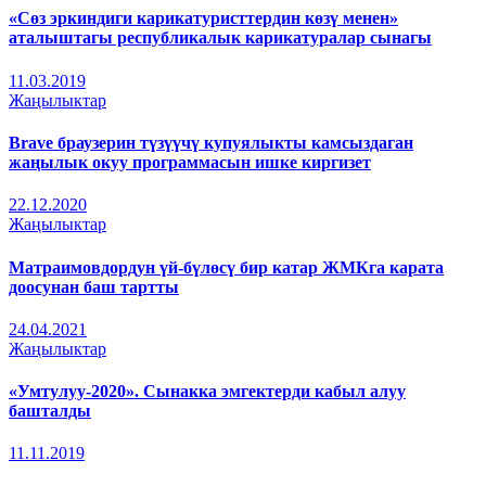
«Сөз эркиндиги карикатуристтердин көзү менен»
аталыштагы республикалык карикатуралар сынагы
11.03.2019
Жаңылыктар
Brave браузерин түзүүчү купуялыкты камсыздаган
жаңылык окуу программасын ишке киргизет
22.12.2020
Жаңылыктар
Матраимовдордун үй-бүлөсү бир катар ЖМКга карата
доосунан баш тартты
24.04.2021
Жаңылыктар
«Умтулуу-2020». Сынакка эмгектерди кабыл алуу
башталды
11.11.2019