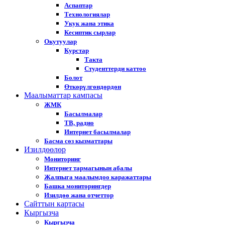
Аспаптар
Технологиялар
Укук жана этика
Кесиптик сырлар
Окутуулар
Курстар
Такта
Студенттерди каттоо
Болот
Өткөрүлгөндөрдөн
Маалыматтар кампасы
ЖМК
Басылмалар
ТВ, радио
Интернет басылмалар
Басма сөз кызматтары
Изилдөөлөр
Мониторинг
Интернет тармагынын абалы
Жалпыга маалымдоо каражаттары
Башка мониторингдер
Изилдөө жана отчеттор
Cайттын картасы
Кыргызча
Кыргызча