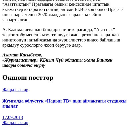
“Азаттыктын” Прагадагы башкы кенсесинде штаттык
кызматкер катары катталган, ал эми Ы.Исаков болсо Прагага
иш сапары менен 2020-жылдын февралына чейин
чакыртылган.
А. Каасмалиеванын билдиргенине караганда, “Азаттык”
тергөө тобу менен кызматташууга жана резонанс жараткан
иликтөөнүн натыйжасында журналисттер видео байланыш
аркылуу суроолорго жооп берүүгө даяр.
Азамат Касыбеков,
«Журналисттер» КБнын Чүй областы жана Бишкек
шаары боюнча өкүлү
Окшош посттор
Жаңылыктар
Жумгалда облустук «Нарын ТВ» нын аймактагы студиясы
ачылат
17.09.2013
Жаңылыктар