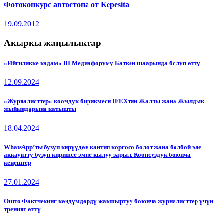
Фотоконкурс автостопа от Kepesita
19.09.2012
Акыркы жаңылыктар
«Ийгиликке кадам» III Медиафоруму Баткен шаарында болуп өттү
12.09.2024
«Журналисттер» коомдук бирикмеси IFEXтин Жалпы жана Жылдык
жыйындарына катышты
18.04.2024
WhatsApp’ты бузуп кирүүдөн кантип коргосо болот жана болбой эле
аккаунтту бузуп киришсе эмне кылуу зарыл. Коопсуздук боюнча
кеңештер
27.01.2024
Ошто Фактчекинг көндүмдөрдү жакшыртуу боюнча журналисттер үчүн
тренинг өттү