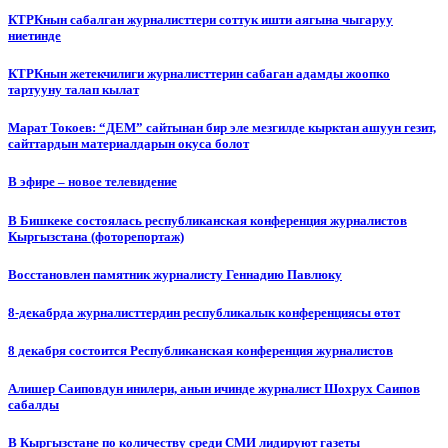
КТРКнын сабалган журналисттери соттук ишти аягына чыгаруу
ниетинде
КТРКнын жетекчилиги журналисттерин сабаган адамды жоопко
тартууну талап кылат
Марат Токоев: “ДЕМ” сайтынан бир эле мезгилде кырктан ашуун гезит,
сайттардын материалдарын окуса болот
В эфире – новое телевидение
В Бишкеке состоялась республиканская конференция журналистов
Кыргызстана (фоторепортаж)
Восстановлен памятник журналисту Геннадию Павлюку
8-декабрда журналисттердин республикалык конференциясы өтөт
8 декабря состоится Республиканская конференция журналистов
Алишер Саиповдун инилери, анын ичинде журналист Шохрух Саипов
сабалды
В Кыргызстане по количеству среди СМИ лидируют газеты