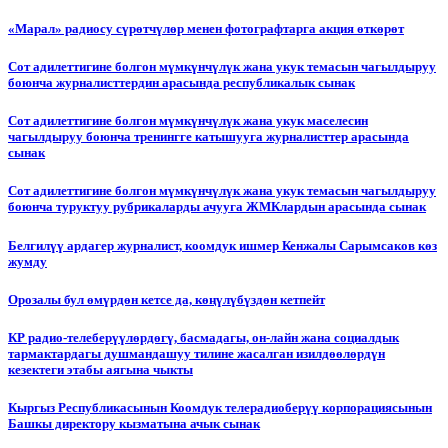
«Марал» радиосу сүрөтчүлөр менен фотографтарга акция өткөрөт
Сот адилеттигине болгон мүмкүнчүлүк жана укук темасын чагылдыруу
боюнча журналисттердин арасында республикалык сынак
Сот адилеттигине болгон мүмкүнчүлүк жана укук маселесин
чагылдыруу боюнча тренингге катышууга журналисттер арасында
сынак
Сот адилеттигине болгон мүмкүнчүлүк жана укук темасын чагылдыруу
боюнча туруктуу рубрикаларды ачууга ЖМКлардын арасында сынак
Белгилүү ардагер журналист, коомдук ишмер Кенжалы Сарымсаков көз
жумду
Орозалы бул өмүрдөн кетсе да, көңүлүбүздөн кетпейт
КР радио-телеберүүлөрдөгү, басмадагы, он-лайн жана социалдык
тармактардагы душмандашуу тилине жасалган изилдөөлөрдүн
кезектеги этабы аягына чыкты
Кыргыз Республикасынын Коомдук телерадиоберүү корпорациясынын
Башкы директору кызматына ачык сынак