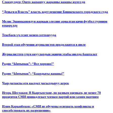
Слакмулдер: Ошто жарашуу жараяны жакшы жүрүүдө
“Деньги и Власть” власть ждет решение Бишкекского городского суда
Мелис Эшимкановдун жаркын элесине арналган кичи футбол турнири
өткөрүлдү
Текебаев үч гезит менен соттошууда
Второй этап обучения журналистов продолжится в июле
Журналисттер үчүн окуулардын экинчи этабы июлда башталат
Радио “Ынтымак”: “Все хорошо!”
Радио “Ынтымак”: “Баардыгы жакшы!”
Чыр-чатакты өтө кылдат чагылдыруу керек
Игорь Шестаков: В Кыргызстане, по разным оценкам, не менее 70
процентов СМИ принадлежат членам партий или самим партиям
Илим Карыпбеков: «СМИ не обучены освещать конфликты и
способствовать их разрешению»