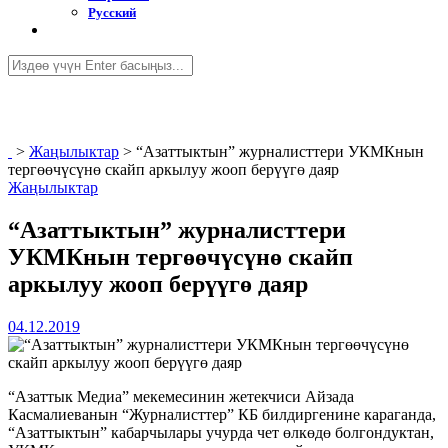
Русский
>
Жаңылыктар
>
“Азаттыктын” журналисттери УКМКнын
тергөөчүсүнө скайп аркылуу жооп берүүгө даяр
Жаңылыктар
“Азаттыктын” журналисттери
УКМКнын тергөөчүсүнө скайп
аркылуу жооп берүүгө даяр
04.12.2019
“Азаттык Медиа” мекемесинин жетекчиси Айзада
Касмалиеванын “Журналисттер” КБ билдиргенине караганда,
“Азаттыктын” кабарчылары учурда чет өлкөдө болгондуктан,