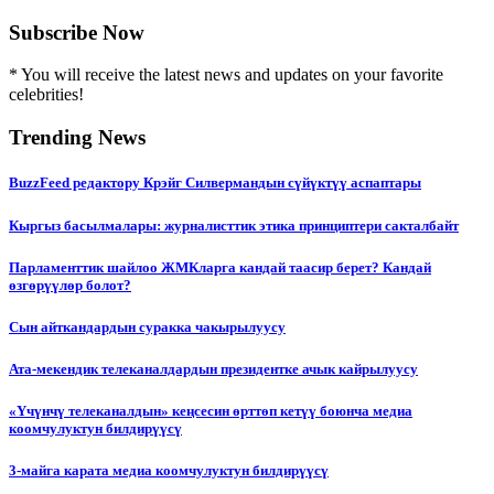
Subscribe Now
* You will receive the latest news and updates on your favorite
celebrities!
Trending News
BuzzFeed редактору Крэйг Силвермандын сүйүктүү аспаптары
Кыргыз басылмалары: журналисттик этика принциптери сакталбайт
Парламенттик шайлоо ЖМКларга кандай таасир берет? Кандай
өзгөрүүлөр болот?
Сын айткандардын суракка чакырылуусу
Ата-мекендик телеканалдардын президентке ачык кайрылуусу
«Үчүнчү телеканалдын» кеңсесин өрттөп кетүү боюнча медиа
коомчулуктун билдирүүсү
3-майга карата медиа коомчулуктун билдирүүсү