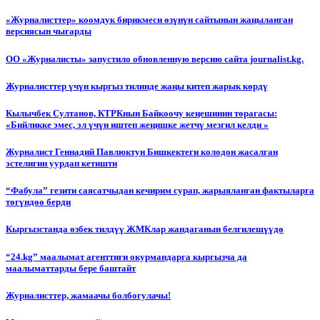
«Журналисттер» коомдук бирикмеси өзүнүн сайтынын жаңыланган
версиясын чыгарды
ОО «Журналисты» запустило обновленную версию сайта journalist.kg.
Журналисттер үчүн кыргыз тилинде жаңы китеп жарык көрдү
Кылычбек Султанов, КТРКнын Байкоочу кеңешинин төрагасы:
«Бийликке эмес, эл үчүн иштеп жеңишке жетчү мезгил келди »
Журналист Геннадий Павлюктун Бишкектеги колодон жасалган
эстелигин уурдап кетишти
“Фабула” гезити саясатчыдан кечирим сурап, жарыяланган фактыларга
төгүндөө берди
Кыргызстанда өзбек тилдүү ЖМКлар жандаганын белгилешүүдө
“24.kg” маалымат агенттиги окурмандарга кыргызча да
маалыматтарды бере баштайт
Журналисттер, жамаачы болбогулачы!