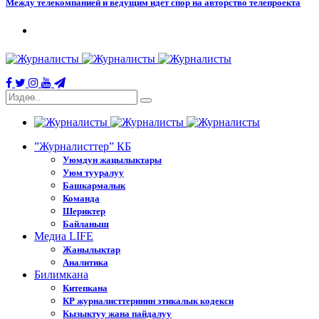
Между телекомпанией и ведущим идет спор на авторство телепроекта
”Журналисттер” КБ
Уюмдун жаңылыктары
Уюм тууралуу
Башкармалык
Команда
Шериктер
Байланыш
Медиа LIFE
Жанылыктар
Аналитика
Билимкана
Китепкана
КР журналисттеринин этикалык кодекси
Кызыктуу жана пайдалуу