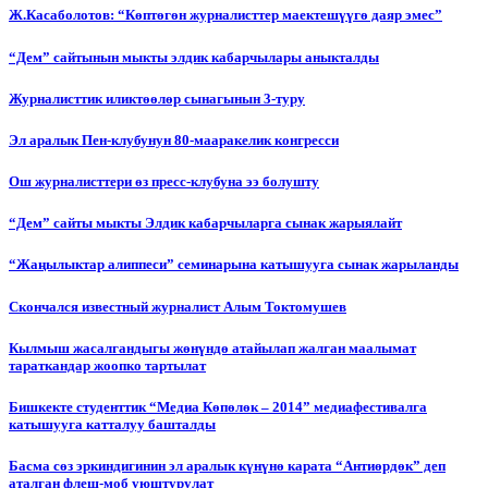
Ж.Касаболотов: “Көптөгөн журналисттер маектешүүгө даяр эмес”
“Дем” сайтынын мыкты элдик кабарчылары аныкталды
Журналисттик иликтөөлөр сынагынын 3-туру
Эл аралык Пен-клубунун 80-мааракелик конгресси
Ош журналисттери өз пресс-клубуна ээ болушту
“Дем” сайты мыкты Элдик кабарчыларга сынак жарыялайт
“Жаңылыктар алиппеси” семинарына катышууга сынак жарыланды
Cкончался известный журналист Алым Токтомушев
Кылмыш жасалгандыгы жөнүндө атайылап жалган маалымат
тараткандар жоопко тартылат
Бишкекте студенттик “Медиа Көпөлөк – 2014” медиафестивалга
катышууга катталуу башталды
Басма сөз эркиндигинин эл аралык күнүнө карата “Антиөрдөк” деп
аталган флеш-моб уюштурулат