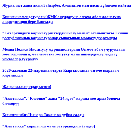
Журналист жана акын Зайырбек Ажыматов мезгилсиз дүйнөдөн кайтты
Бишкек комендатурасы ЖМК өкүлдөрүнө өзгөчө абал мөөнөтүнө
аккредитация бере баштады
“Сөз эркиндиги карикатуристтердин көзү менен” аталыштагы Экинчи
республикалык карикатуралар сынагынын мөөнөтү узартылды
Медиа Полиси Институту журналисттердин Өзгөчө абал учурундагы
жоопкерчилиги, маалыматка жетүүсү жана ишмердүүлүгүндөгү
чектөөлөр тууралуу
2020-жылдын 22-мартынан тарта Кыргызстанда өзгөчө кырдаал
киргизилди
Жаңы жылыңыздар менен!
“Азаттыкка”, “Клоопко” жана “24.kgге” каршы доо арыз боюнча
билдирүү
Кесиптешибиз Чынара Токонова дүйнө салды
“Азаттыкка” каршы иш жана сөз эркиндиги (видео)