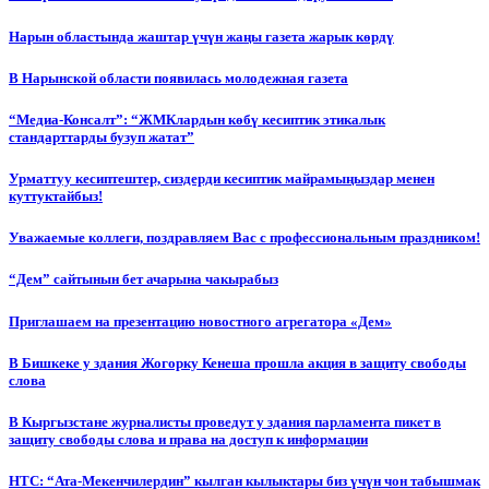
Нарын областында жаштар үчүн жаңы газета жарык көрдү
В Нарынской области появилась молодежная газета
“Медиа-Консалт”: “ЖМКлардын көбү кесиптик этикалык
стандарттарды бузуп жатат”
Урматтуу кесиптештер, сиздерди кесиптик майрамыңыздар менен
куттуктайбыз!
Уважаемые коллеги, поздравляем Вас с профессиональным праздником!
“Дем” сайтынын бет ачарына чакырабыз
Приглашаем на презентацию новостного агрегатора «Дем»
В Бишкеке у здания Жогорку Кенеша прошла акция в защиту свободы
слова
В Кыргызстане журналисты проведут у здания парламента пикет в
защиту свободы слова и права на доступ к информации
НТС: “Ата-Мекенчилердин” кылган кылыктары биз үчүн чон табышмак