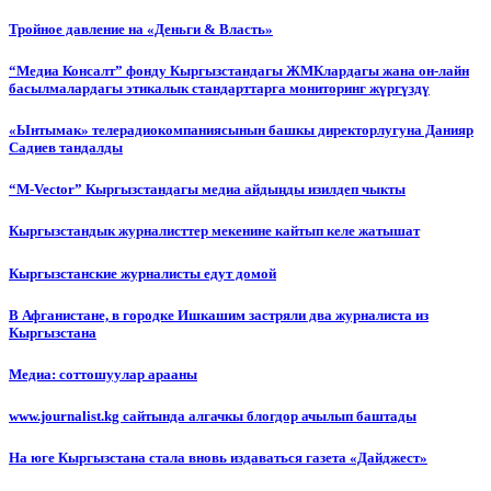
Тройное давление на «Деньги & Власть»
“Медиа Консалт” фонду Кыргызстандагы ЖМКлардагы жана он-лайн
басылмалардагы этикалык стандарттарга мониторинг жүргүздү
«Ынтымак» телерадиокомпаниясынын башкы директорлугуна Данияр
Садиев тандалды
“М-Vector” Кыргызстандагы медиа айдыңды изилдеп чыкты
Кыргызстандык журналисттер мекенине кайтып келе жатышат
Кыргызстанские журналисты едут домой
В Афганистане, в городке Ишкашим застряли два журналиста из
Кыргызстана
Медиа: соттошуулар арааны
www.journalist.kg сайтында алгачкы блогдор ачылып баштады
На юге Кыргызстана стала вновь издаваться газета «Дайджест»