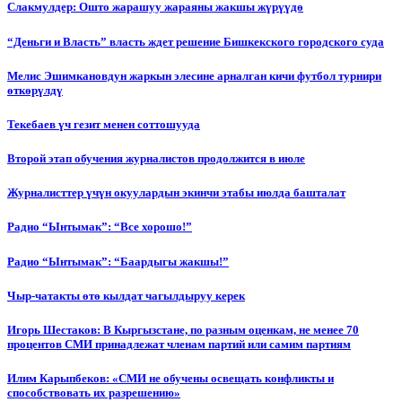
Слакмулдер: Ошто жарашуу жараяны жакшы жүрүүдө
“Деньги и Власть” власть ждет решение Бишкекского городского суда
Мелис Эшимкановдун жаркын элесине арналган кичи футбол турнири
өткөрүлдү
Текебаев үч гезит менен соттошууда
Второй этап обучения журналистов продолжится в июле
Журналисттер үчүн окуулардын экинчи этабы июлда башталат
Радио “Ынтымак”: “Все хорошо!”
Радио “Ынтымак”: “Баардыгы жакшы!”
Чыр-чатакты өтө кылдат чагылдыруу керек
Игорь Шестаков: В Кыргызстане, по разным оценкам, не менее 70
процентов СМИ принадлежат членам партий или самим партиям
Илим Карыпбеков: «СМИ не обучены освещать конфликты и
способствовать их разрешению»