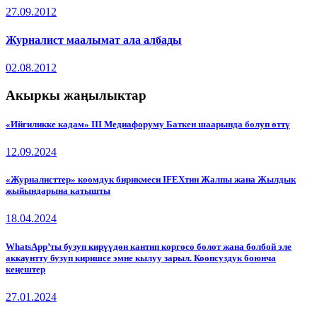
27.09.2012
Журналист маалымат ала албады
02.08.2012
Акыркы жаңылыктар
«Ийгиликке кадам» III Медиафоруму Баткен шаарында болуп өттү
12.09.2024
«Журналисттер» коомдук бирикмеси IFEXтин Жалпы жана Жылдык
жыйындарына катышты
18.04.2024
WhatsApp’ты бузуп кирүүдөн кантип коргосо болот жана болбой эле
аккаунтту бузуп киришсе эмне кылуу зарыл. Коопсуздук боюнча
кеңештер
27.01.2024