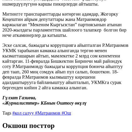
ишмердүүлүгүнө каршы пикирлерди айтышты.
Митингге транспаранттарды көтөргөн адамдар, Жогорку
Кеңештин айрым депутаттары жана Матраимовдор
каржылаган “Мекеним Кыргызстан” партиясынын атынан
2020-жылдагы парламенттик шайлоого талапкер болгон бир
нече аткаминерлер да катышты.
Эске салсак, бажыдагы коррупцияга айыпталган Р.Матраимов
УКМК тарабынан камакка алынганда тергөө менен
кызматташарын айтып, мамлекетке 2 млрд сом кенемтени
кайтарган. 11-февралда Бишкектин Биринчи май райондук
соту Р.Матраимовду бажыдагы коррупция боюнча айыптуу
деп таап, 260 миң сомдук айып пул салып, бошоткон. 18-
февралда Р.Матраимов кылмыштуу кирешени
адалдаштырууга байланыштуу айыпталып, УКМКга сурак
бергенден кийин 2 айга камакка алынган.
Гүлзат Газиева,
«Журналисттер»
КБнын
Оштогу өкүлү
Tags
#кол салуу
#Матраимов
#Ош
Окшош посттор