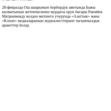
28-февралда Ош шаарынын борбордук аянтында Бажы
кызматынын жетекчисинин мурдагы орун басары Раимбек
Матраимовду колдоо митинги учурунда «Азаттык» жана
«Клооп» медиаларынын журналисттерине чагымчылдык
аракеттер болду.