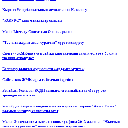
Кыргыз Республикасынын медиасынын Каталогу
“РАКУРС” киномакалалар сынагы
Media Literacy Сourse эми Ош шаарында
“Туулган жерим асыл турагым” сүрөт конкурсу
Салттуу ЖМКлар үчүн сайтка киргендердин санын өстүрүү боюнча
тренинг өткөрүлөт
Белгилүү кыргыз журналисти жардамга муктаж
Сайты жок ЖМКларга сайт ачып беребиз
Бегайым Усенова: КСДП демилгелеген мыйзам долбоору сөз
эркиндигин чектейт
5-ноябрда Кыргызстандын мыкты журналисттерине “Акыл Тирек”
наамын ыйгаруу салтанаты өтөт
Мелис Эшимканов атындагы коомдук фонд 2013-жылдын “Жылдын
мыкты журналисти” наамына сынак жарыялайт