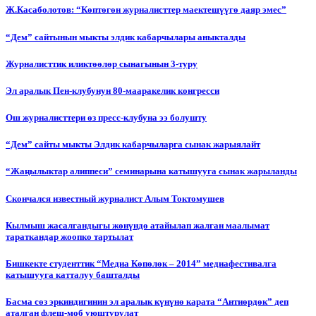
Ж.Касаболотов: “Көптөгөн журналисттер маектешүүгө даяр эмес”
“Дем” сайтынын мыкты элдик кабарчылары аныкталды
Журналисттик иликтөөлөр сынагынын 3-туру
Эл аралык Пен-клубунун 80-мааракелик конгресси
Ош журналисттери өз пресс-клубуна ээ болушту
“Дем” сайты мыкты Элдик кабарчыларга сынак жарыялайт
“Жаңылыктар алиппеси” семинарына катышууга сынак жарыланды
Cкончался известный журналист Алым Токтомушев
Кылмыш жасалгандыгы жөнүндө атайылап жалган маалымат
тараткандар жоопко тартылат
Бишкекте студенттик “Медиа Көпөлөк – 2014” медиафестивалга
катышууга катталуу башталды
Басма сөз эркиндигинин эл аралык күнүнө карата “Антиөрдөк” деп
аталган флеш-моб уюштурулат