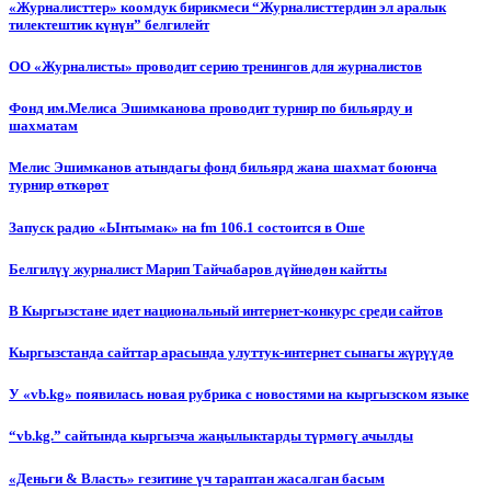
«Журналисттер» коомдук бирикмеси “Журналисттердин эл аралык
тилектештик күнүн” белгилейт
ОО «Журналисты» проводит серию тренингов для журналистов
Фонд им.Мелиса Эшимканова проводит турнир по бильярду и
шахматам
Мелис Эшимканов атындагы фонд бильярд жана шахмат боюнча
турнир өткөрөт
Запуск радио «Ынтымак» на fm 106.1 состоится в Оше
Белгилүү журналист Марип Тайчабаров дүйнөдөн кайтты
В Кыргызстане идет национальный интернет-конкурс среди сайтов
Кыргызстанда сайттар арасында улуттук-интернет сынагы жүрүүдө
У «vb.kg» появилась новая рубрика с новостями на кыргызском языке
“vb.kg.” сайтында кыргызча жаңылыктарды түрмөгү ачылды
«Деньги & Власть» гезитине үч тараптан жасалган басым