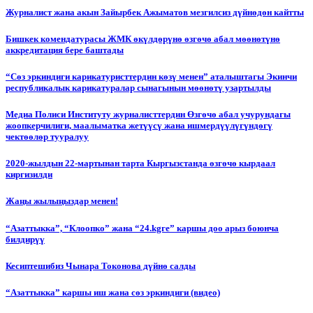
Журналист жана акын Зайырбек Ажыматов мезгилсиз дүйнөдөн кайтты
Бишкек комендатурасы ЖМК өкүлдөрүнө өзгөчө абал мөөнөтүнө
аккредитация бере баштады
“Сөз эркиндиги карикатуристтердин көзү менен” аталыштагы Экинчи
республикалык карикатуралар сынагынын мөөнөтү узартылды
Медиа Полиси Институту журналисттердин Өзгөчө абал учурундагы
жоопкерчилиги, маалыматка жетүүсү жана ишмердүүлүгүндөгү
чектөөлөр тууралуу
2020-жылдын 22-мартынан тарта Кыргызстанда өзгөчө кырдаал
киргизилди
Жаңы жылыңыздар менен!
“Азаттыкка”, “Клоопко” жана “24.kgге” каршы доо арыз боюнча
билдирүү
Кесиптешибиз Чынара Токонова дүйнө салды
“Азаттыкка” каршы иш жана сөз эркиндиги (видео)