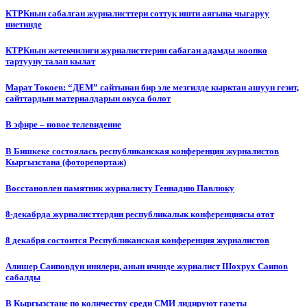
КТРКнын сабалган журналисттери соттук ишти аягына чыгаруу
ниетинде
КТРКнын жетекчилиги журналисттерин сабаган адамды жоопко
тартууну талап кылат
Марат Токоев: “ДЕМ” сайтынан бир эле мезгилде кырктан ашуун гезит,
сайттардын материалдарын окуса болот
В эфире – новое телевидение
В Бишкеке состоялась республиканская конференция журналистов
Кыргызстана (фоторепортаж)
Восстановлен памятник журналисту Геннадию Павлюку
8-декабрда журналисттердин республикалык конференциясы өтөт
8 декабря состоится Республиканская конференция журналистов
Алишер Саиповдун инилери, анын ичинде журналист Шохрух Саипов
сабалды
В Кыргызстане по количеству среди СМИ лидируют газеты