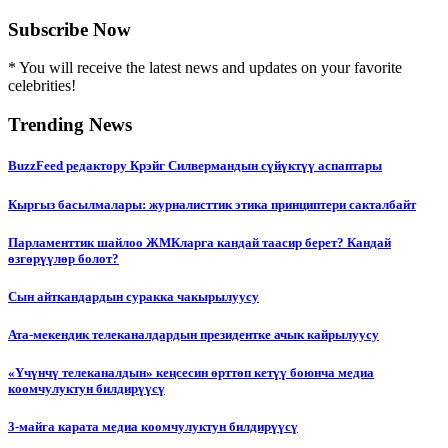
Subscribe Now
* You will receive the latest news and updates on your favorite
celebrities!
Trending News
BuzzFeed редактору Крэйг Силвермандын сүйүктүү аспаптары
Кыргыз басылмалары: журналисттик этика принциптери сакталбайт
Парламенттик шайлоо ЖМКларга кандай таасир берет? Кандай
өзгөрүүлөр болот?
Сын айткандардын суракка чакырылуусу
Ата-мекендик телеканалдардын президентке ачык кайрылуусу
«Үчүнчү телеканалдын» кеңсесин өрттөп кетүү боюнча медиа
коомчулуктун билдирүүсү
3-майга карата медиа коомчулуктун билдирүүсү