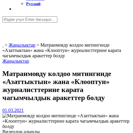
Русский
>
Жаңылыктар
>
Матраимовду колдоо митингинде
«Азаттыктын» жана «Клооптун» журналисттерине карата
чагымчылдык аракеттер болду
Жаңылыктар
Матраимовду колдоо митингинде
«Азаттыктын» жана «Клооптун»
журналисттерине карата
чагымчылдык аракеттер болду
01.03.2021
Видеодон алынды