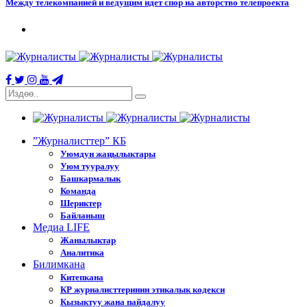
Между телекомпанией и ведущим идет спор на авторство телепроекта
”Журналисттер” КБ
Уюмдун жаңылыктары
Уюм тууралуу
Башкармалык
Команда
Шериктер
Байланыш
Медиа LIFE
Жанылыктар
Аналитика
Билимкана
Китепкана
КР журналисттеринин этикалык кодекси
Кызыктуу жана пайдалуу