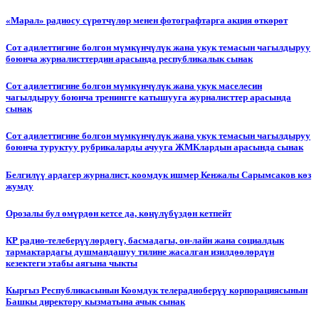
«Марал» радиосу сүрөтчүлөр менен фотографтарга акция өткөрөт
Сот адилеттигине болгон мүмкүнчүлүк жана укук темасын чагылдыруу
боюнча журналисттердин арасында республикалык сынак
Сот адилеттигине болгон мүмкүнчүлүк жана укук маселесин
чагылдыруу боюнча тренингге катышууга журналисттер арасында
сынак
Сот адилеттигине болгон мүмкүнчүлүк жана укук темасын чагылдыруу
боюнча туруктуу рубрикаларды ачууга ЖМКлардын арасында сынак
Белгилүү ардагер журналист, коомдук ишмер Кенжалы Сарымсаков көз
жумду
Орозалы бул өмүрдөн кетсе да, көңүлүбүздөн кетпейт
КР радио-телеберүүлөрдөгү, басмадагы, он-лайн жана социалдык
тармактардагы душмандашуу тилине жасалган изилдөөлөрдүн
кезектеги этабы аягына чыкты
Кыргыз Республикасынын Коомдук телерадиоберүү корпорациясынын
Башкы директору кызматына ачык сынак