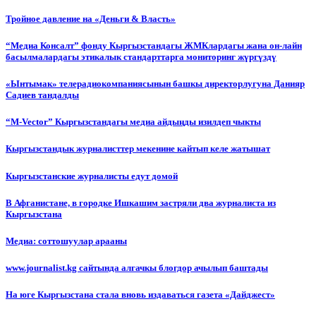
Тройное давление на «Деньги & Власть»
“Медиа Консалт” фонду Кыргызстандагы ЖМКлардагы жана он-лайн
басылмалардагы этикалык стандарттарга мониторинг жүргүздү
«Ынтымак» телерадиокомпаниясынын башкы директорлугуна Данияр
Садиев тандалды
“М-Vector” Кыргызстандагы медиа айдыңды изилдеп чыкты
Кыргызстандык журналисттер мекенине кайтып келе жатышат
Кыргызстанские журналисты едут домой
В Афганистане, в городке Ишкашим застряли два журналиста из
Кыргызстана
Медиа: соттошуулар арааны
www.journalist.kg сайтында алгачкы блогдор ачылып баштады
На юге Кыргызстана стала вновь издаваться газета «Дайджест»