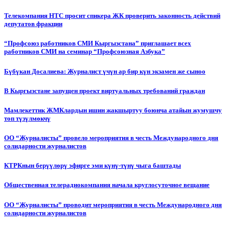
Телекомпания НТС просит спикера ЖК проверить законность действий
депутатов фракции
“Профсоюз работников СМИ Кыргызстана” приглашает всех
работников СМИ на семинар “Профсоюзная Азбука”
Бүбүкан Досалиева: Журналист үчүн ар бир күн экзамен же сыноо
В Кыргызстане запущен проект виртуальных требований граждан
Мамлекеттик ЖМКлардын ишин жакшыртуу боюнча атайын жумушчу
топ түзүлмөкчү
ОО “Журналисты” провело мероприятия в честь Международного дня
солидарности журналистов
КТРКнын берүүлөрү эфирге эми күнү-түнү чыга баштады
Общественная телерадиокомпания начала круглосуточное вещание
ОО “Журналисты” проводит мероприятия в честь Международного дня
солидарности журналистов