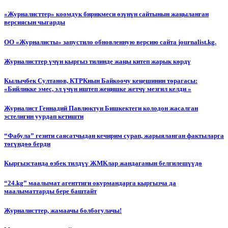
«Журналисттер» коомдук бирикмеси өзүнүн сайтынын жаңыланган
версиясын чыгарды
ОО «Журналисты» запустило обновленную версию сайта journalist.kg.
Журналисттер үчүн кыргыз тилинде жаңы китеп жарык көрдү
Кылычбек Султанов, КТРКнын Байкоочу кеңешинин төрагасы:
«Бийликке эмес, эл үчүн иштеп жеңишке жетчү мезгил келди »
Журналист Геннадий Павлюктун Бишкектеги колодон жасалган
эстелигин уурдап кетишти
“Фабула” гезити саясатчыдан кечирим сурап, жарыяланган фактыларга
төгүндөө берди
Кыргызстанда өзбек тилдүү ЖМКлар жандаганын белгилешүүдө
“24.kg” маалымат агенттиги окурмандарга кыргызча да
маалыматтарды бере баштайт
Журналисттер, жамаачы болбогулачы!