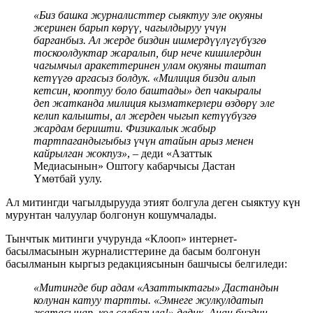
«Биз башка журналисттер сыяктуу эле окуяны
жеринен барып көрүү, чагылдыруу үчүн
барганбыз. Ал жерде биздин ишмердүүлүгүбүзгө
тоскоолдуктар жаралып, бир нече кишилердин
чагымчыл аракеттеринен улам окуяны таштап
кетүүгө аргасыз болдук. «Милиция бизди алып
кетсин, кооптуу боло баштады» деп чакыралы
деп жатканда милиция кызматкерлери өздөрү эле
келип калышты, ал жерден чыгып кетүүбүзгө
жардам беришти. Физикалык жабыр
тартпагандыгыбыз үчүн атайын арыз менен
кайрылган жокпуз»
, – деди «Азаттык
Медиасынын» Оштогу кабарчысы Дастан
Үмөтбай уулу.
Ал митингди чагылдырууда этият болгула деген сыяктуу күн
мурунтан чалуулар болгонун кошумчалады.
Тынчтык митинги учурунда «Клооп» интернет-
басылмасынын журналисттерине да басым болгонун
басылманын кыргыз редакциясынын башчысы белгиледи:
«Митингде бир адам «Азаттыктагы» Дастандын
колунан катуу тартты. «Эмнеге жулкулдатып
жатасыңар, кол салбагыла!» дедик. Анан биздин