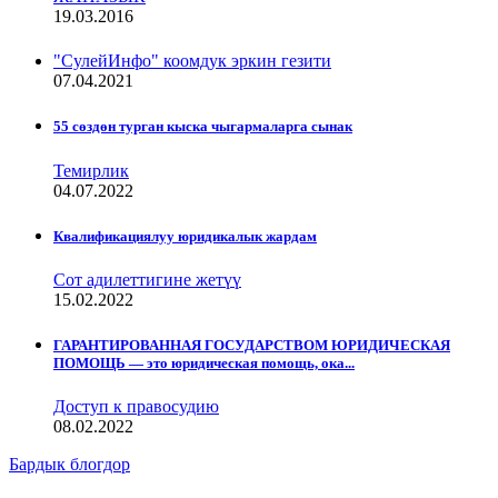
19.03.2016
"СулейИнфо" коомдук эркин гезити
07.04.2021
55 сөздөн турган кыска чыгармаларга сынак
Темирлик
04.07.2022
Квалификациялуу юридикалык жардам
Сот адилеттигине жетүү
15.02.2022
ГАРАНТИРОВАННАЯ ГОСУДАРСТВОМ ЮРИДИЧЕСКАЯ
ПОМОЩЬ — это юридическая помощь, ока...
Доступ к правосудию
08.02.2022
Бардык блогдор