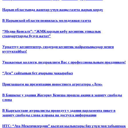
Нарын областында жаштар үчүн жаңы газета жарык көрдү
В Нарынской области появилась молодежная газета
“Медиа-Консалт”: “ЖМКлардын көбү кесиптик этикалык
стандарттарды бузуп жатат”
Урматтуу кесиптештер, сиздерди кесиптик майрамыңыздар менен
куттуктайбыз!
Уважаемые коллеги, поздравляем Вас с профессиональным праздником!
“Дем” сайтынын бет ачарына чакырабыз
Приглашаем на презентацию новостного агрегатора «Дем»
В Бишкеке у здания Жогорку Кенеша прошла акция в защиту свободы
слова
В Кыргызстане журналисты проведут у здания парламента пикет в
защиту свободы слова и права на доступ к информации
НТС: “Ата-Мекенчилердин” кылган кылыктары биз үчүн чон табышмак