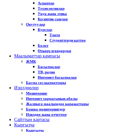
Аспаптар
Технологиялар
Укук жана этика
Кесиптик сырлар
Окутуулар
Курстар
Такта
Студенттерди каттоо
Болот
Өткөрүлгөндөрдөн
Маалыматтар кампасы
ЖМК
Басылмалар
ТВ, радио
Интернет басылмалар
Басма сөз кызматтары
Изилдөөлөр
Мониторинг
Интернет тармагынын абалы
Жалпыга маалымдоо каражаттары
Башка мониторингдер
Изилдөө жана отчеттор
Cайттын картасы
Кыргызча
Кыргызча