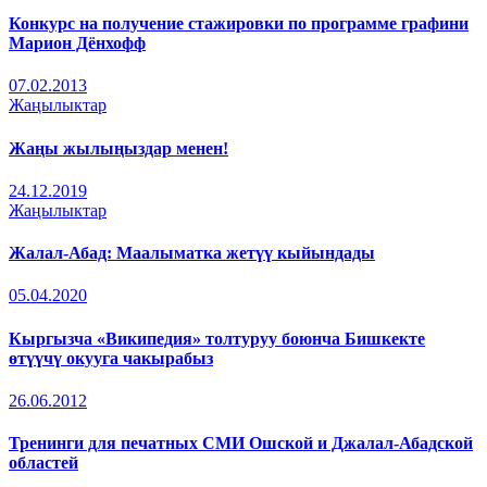
Конкурс на получение стажировки по программе графини
Марион Дёнхофф
07.02.2013
Жаңылыктар
Жаңы жылыңыздар менен!
24.12.2019
Жаңылыктар
Жалал-Абад: Маалыматка жетүү кыйындады
05.04.2020
Кыргызча «Википедия» толтуруу боюнча Бишкекте
өтүүчү окууга чакырабыз
26.06.2012
Тренинги для печатных СМИ Ошской и Джалал-Абадской
областей