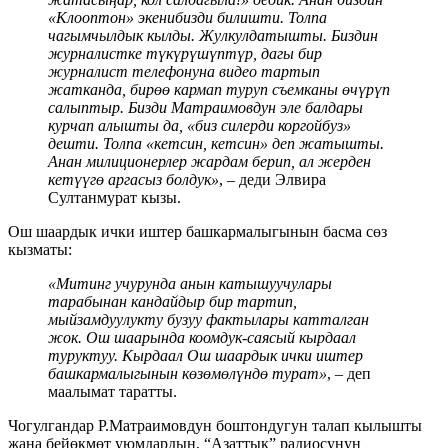
«Клооптон» экенибизди билишти. Толпа
чагымчылдык кылды. Жулкулдатышты. Биздин
журналистке түкүрүшүптүр, дагы бир
журналист телефонуна видео тартып
жатканда, бирөө кармап туруп съемканы өчүрүп
салыптыр. Бизди Матраимовдун эле балдары
курчап алышты да, «биз силерди коргойбуз»
дешти. Толпа «кетсин, кетсин» деп жатышты.
Анан милиционерлер жардам берип, ал жерден
кетүүгө аргасыз болдук»
, – деди Элвира
Султанмурат кызы.
Ош шаардык ички иштер башкармалыгынын басма сөз
кызматы:
«Митинг учурунда анын катышуучулары
тарабынан кандайдыр бир тартип,
мыйзамдуулукту бузуу фактылары катталган
жок. Ош шаарында коомдук-саясый кырдаал
туруктуу. Кырдаал Ош шаардык ички иштер
башкармалыгынын көзөмөлүндө турат»
, – деп
маалымат таратты.
Чогулгандар Р.Матраимовдун боштондугун талап кылышты
жана бейөкмөт уюмдардын, “Азаттык” радиосунун