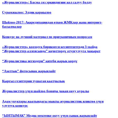
«Журналисттер»: Басма сөз эркиндигине кол салуу болду
Сурамжылоо: Элдик каржылоо
Шайлоо-2017: Аккредитациядан өткөн ЖМКлар жана интернет-
басылмалар
Конкурс на лучший материал по приграничным вопросам
«Журналисттер» коомдук бирикмеси кесиптештерди 3-майда
“Журналисттер аллеясында” көчөттөрдү отургузууга чакырат
“Журналистика негиздери” китеби жарык көрдү
“Азаттык” фотосынак жарыялайт
Кыргыз гезиттерин тушаган каатчылык
Журналисттер үчүн шайлоо боюнча чакан окуу куралы
Адам укуктары жаатындагы мыкты журналисттик иликтөө үчүн
улуттук конкурс
“ЫНТЫМАК” Медиа мектепке окуу үчүн сынак жарыялайт