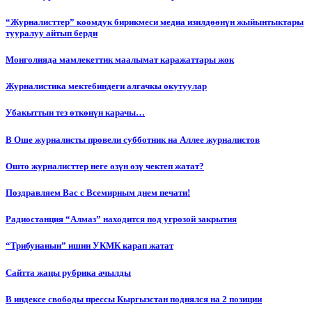
“Журналисттер” коомдук бирикмеси медиа изилдөөнүн жыйынтыктары
тууралуу айтып берди
Монголияда мамлекеттик маалымат каражаттары жок
Журналистика мектебиндеги алгачкы окутуулар
Убакыттын тез өткөнүн карачы…
В Оше журналисты провели субботник на Аллее журналистов
Ошто журналисттер неге өзүн өзү чектеп жатат?
Поздравляем Вас с Всемирным днем печати!
Радиостанция “Алмаз” находится под угрозой закрытия
“Трибунанын” ишин УКМК карап жатат
Сайтта жаңы рубрика ачылды
В индексе свободы прессы Кыргызстан поднялся на 2 позиции