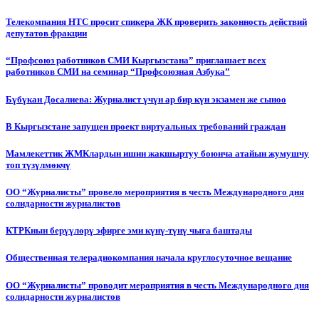
Телекомпания НТС просит спикера ЖК проверить законность действий
депутатов фракции
“Профсоюз работников СМИ Кыргызстана” приглашает всех
работников СМИ на семинар “Профсоюзная Азбука”
Бүбүкан Досалиева: Журналист үчүн ар бир күн экзамен же сыноо
В Кыргызстане запущен проект виртуальных требований граждан
Мамлекеттик ЖМКлардын ишин жакшыртуу боюнча атайын жумушчу
топ түзүлмөкчү
ОО “Журналисты” провело мероприятия в честь Международного дня
солидарности журналистов
КТРКнын берүүлөрү эфирге эми күнү-түнү чыга баштады
Общественная телерадиокомпания начала круглосуточное вещание
ОО “Журналисты” проводит мероприятия в честь Международного дня
солидарности журналистов