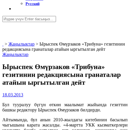
Русский
>
Жаңылыктар
>
Ырыспек Өмүрзаков «Трибуна» гезитинин
редакциясына гранаталар атайын ыргытылган дейт
Жаңылыктар
Ырыспек Өмүрзаков «Трибуна»
гезитинин редакциясына гранаталар
атайын ыргытылган дейт
18.03.2013
Бул тууралуу бүгүн өткөн маалымат жыйында гезиттин
башкы редактору Ырыспек Өмүрзаков билдирди.
Айтымында, бул анын 2010-жылдагы китебинин басылып
чыгышына карата жасалды. «4-мартта УКК кызматкерлери