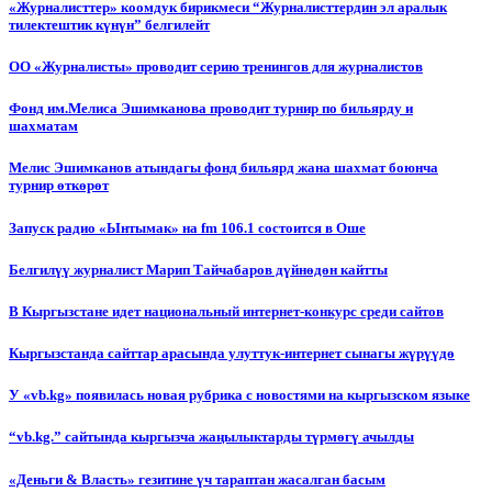
«Журналисттер» коомдук бирикмеси “Журналисттердин эл аралык
тилектештик күнүн” белгилейт
ОО «Журналисты» проводит серию тренингов для журналистов
Фонд им.Мелиса Эшимканова проводит турнир по бильярду и
шахматам
Мелис Эшимканов атындагы фонд бильярд жана шахмат боюнча
турнир өткөрөт
Запуск радио «Ынтымак» на fm 106.1 состоится в Оше
Белгилүү журналист Марип Тайчабаров дүйнөдөн кайтты
В Кыргызстане идет национальный интернет-конкурс среди сайтов
Кыргызстанда сайттар арасында улуттук-интернет сынагы жүрүүдө
У «vb.kg» появилась новая рубрика с новостями на кыргызском языке
“vb.kg.” сайтында кыргызча жаңылыктарды түрмөгү ачылды
«Деньги & Власть» гезитине үч тараптан жасалган басым