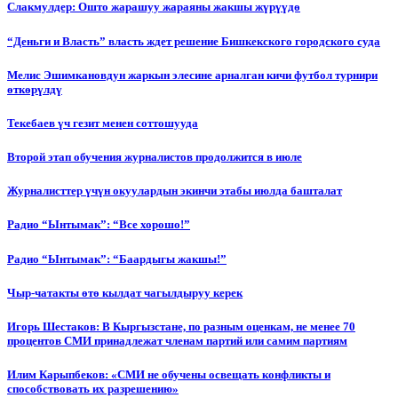
Слакмулдер: Ошто жарашуу жараяны жакшы жүрүүдө
“Деньги и Власть” власть ждет решение Бишкекского городского суда
Мелис Эшимкановдун жаркын элесине арналган кичи футбол турнири
өткөрүлдү
Текебаев үч гезит менен соттошууда
Второй этап обучения журналистов продолжится в июле
Журналисттер үчүн окуулардын экинчи этабы июлда башталат
Радио “Ынтымак”: “Все хорошо!”
Радио “Ынтымак”: “Баардыгы жакшы!”
Чыр-чатакты өтө кылдат чагылдыруу керек
Игорь Шестаков: В Кыргызстане, по разным оценкам, не менее 70
процентов СМИ принадлежат членам партий или самим партиям
Илим Карыпбеков: «СМИ не обучены освещать конфликты и
способствовать их разрешению»