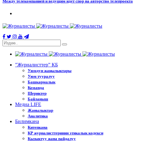
Между телекомпанией и ведущим идет спор на авторство телепроекта
”Журналисттер” КБ
Уюмдун жаңылыктары
Уюм тууралуу
Башкармалык
Команда
Шериктер
Байланыш
Медиа LIFE
Жанылыктар
Аналитика
Билимкана
Китепкана
КР журналисттеринин этикалык кодекси
Кызыктуу жана пайдалуу