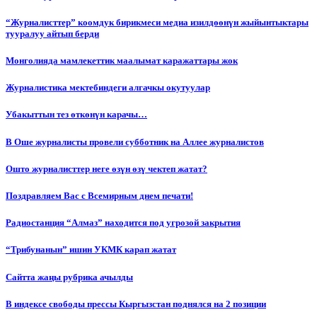
“Журналисттер” коомдук бирикмеси медиа изилдөөнүн жыйынтыктары
тууралуу айтып берди
Монголияда мамлекеттик маалымат каражаттары жок
Журналистика мектебиндеги алгачкы окутуулар
Убакыттын тез өткөнүн карачы…
В Оше журналисты провели субботник на Аллее журналистов
Ошто журналисттер неге өзүн өзү чектеп жатат?
Поздравляем Вас с Всемирным днем печати!
Радиостанция “Алмаз” находится под угрозой закрытия
“Трибунанын” ишин УКМК карап жатат
Сайтта жаңы рубрика ачылды
В индексе свободы прессы Кыргызстан поднялся на 2 позиции