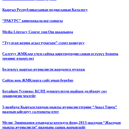
Кыргыз Республикасынын медиасынын Каталогу
“РАКУРС” киномакалалар сынагы
Media Literacy Сourse эми Ош шаарында
“Туулган жерим асыл турагым” сүрөт конкурсу
Салттуу ЖМКлар үчүн сайтка киргендердин санын өстүрүү боюнча
тренинг өткөрүлөт
Белгилүү кыргыз журналисти жардамга муктаж
Сайты жок ЖМКларга сайт ачып беребиз
Бегайым Усенова: КСДП демилгелеген мыйзам долбоору сөз
эркиндигин чектейт
5-ноябрда Кыргызстандын мыкты журналисттерине “Акыл Тирек”
наамын ыйгаруу салтанаты өтөт
Мелис Эшимканов атындагы коомдук фонд 2013-жылдын “Жылдын
мыкты журналисти” наамына сынак жарыялайт