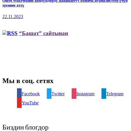
Ошто Фактчекинг көндүмдөрдү жакшыртуу боюнча журналисттер үчүн
тренинг өттү
22.11.2023
“Башат” сайтынан
Мы в соц. сетях
Facebook
Twitter
Instagram
Telegram
YouTube
Биздин блогдор