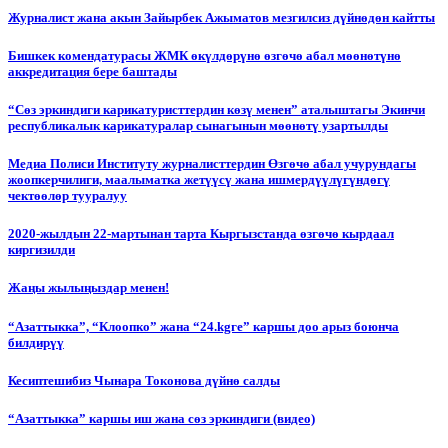
Журналист жана акын Зайырбек Ажыматов мезгилсиз дүйнөдөн кайтты
Бишкек комендатурасы ЖМК өкүлдөрүнө өзгөчө абал мөөнөтүнө
аккредитация бере баштады
“Сөз эркиндиги карикатуристтердин көзү менен” аталыштагы Экинчи
республикалык карикатуралар сынагынын мөөнөтү узартылды
Медиа Полиси Институту журналисттердин Өзгөчө абал учурундагы
жоопкерчилиги, маалыматка жетүүсү жана ишмердүүлүгүндөгү
чектөөлөр тууралуу
2020-жылдын 22-мартынан тарта Кыргызстанда өзгөчө кырдаал
киргизилди
Жаңы жылыңыздар менен!
“Азаттыкка”, “Клоопко” жана “24.kgге” каршы доо арыз боюнча
билдирүү
Кесиптешибиз Чынара Токонова дүйнө салды
“Азаттыкка” каршы иш жана сөз эркиндиги (видео)