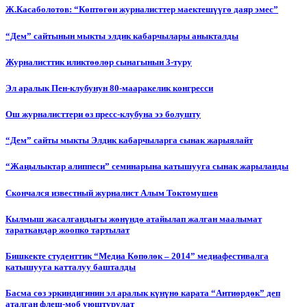
Ж.Касаболотов: “Көптөгөн журналисттер маектешүүгө даяр эмес”
“Дем” сайтынын мыкты элдик кабарчылары аныкталды
Журналисттик иликтөөлөр сынагынын 3-туру
Эл аралык Пен-клубунун 80-мааракелик конгресси
Ош журналисттери өз пресс-клубуна ээ болушту
“Дем” сайты мыкты Элдик кабарчыларга сынак жарыялайт
“Жаңылыктар алиппеси” семинарына катышууга сынак жарыланды
Cкончался известный журналист Алым Токтомушев
Кылмыш жасалгандыгы жөнүндө атайылап жалган маалымат
тараткандар жоопко тартылат
Бишкекте студенттик “Медиа Көпөлөк – 2014” медиафестивалга
катышууга катталуу башталды
Басма сөз эркиндигинин эл аралык күнүнө карата “Антиөрдөк” деп
аталган флеш-моб уюштурулат