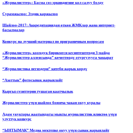
«Журналисттер»: Басма сөз эркиндигине кол салуу болду
Сурамжылоо: Элдик каржылоо
Шайлоо-2017: Аккредитациядан өткөн ЖМКлар жана интернет-
басылмалар
Конкурс на лучший материал по приграничным вопросам
«Журналисттер» коомдук бирикмеси кесиптештерди 3-майда
“Журналисттер аллеясында” көчөттөрдү отургузууга чакырат
“Журналистика негиздери” китеби жарык көрдү
“Азаттык” фотосынак жарыялайт
Кыргыз гезиттерин тушаган каатчылык
Журналисттер үчүн шайлоо боюнча чакан окуу куралы
Адам укуктары жаатындагы мыкты журналисттик иликтөө үчүн
улуттук конкурс
“ЫНТЫМАК” Медиа мектепке окуу үчүн сынак жарыялайт