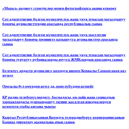
«Марал» радиосу сүрөтчүлөр менен фотографтарга акция өткөрөт
Сот адилеттигине болгон мүмкүнчүлүк жана укук темасын чагылдыруу
боюнча журналисттердин арасында республикалык сынак
Сот адилеттигине болгон мүмкүнчүлүк жана укук маселесин
чагылдыруу боюнча тренингге катышууга журналисттер арасында
сынак
Сот адилеттигине болгон мүмкүнчүлүк жана укук темасын чагылдыруу
боюнча туруктуу рубрикаларды ачууга ЖМКлардын арасында сынак
Белгилүү ардагер журналист, коомдук ишмер Кенжалы Сарымсаков көз
жумду
Орозалы бул өмүрдөн кетсе да, көңүлүбүздөн кетпейт
КР радио-телеберүүлөрдөгү, басмадагы, он-лайн жана социалдык
тармактардагы душмандашуу тилине жасалган изилдөөлөрдүн
кезектеги этабы аягына чыкты
Кыргыз Республикасынын Коомдук телерадиоберүү корпорациясынын
Башкы директору кызматына ачык сынак