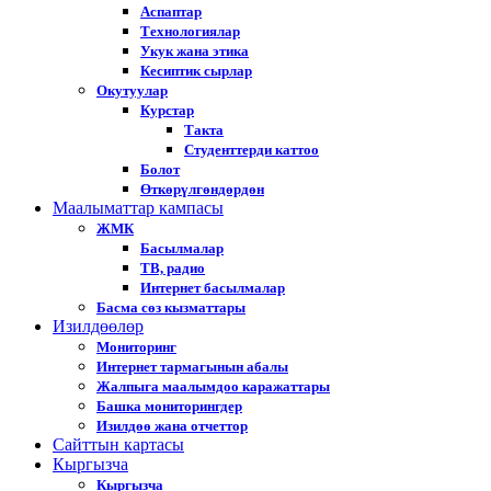
Аспаптар
Технологиялар
Укук жана этика
Кесиптик сырлар
Окутуулар
Курстар
Такта
Студенттерди каттоо
Болот
Өткөрүлгөндөрдөн
Маалыматтар кампасы
ЖМК
Басылмалар
ТВ, радио
Интернет басылмалар
Басма сөз кызматтары
Изилдөөлөр
Мониторинг
Интернет тармагынын абалы
Жалпыга маалымдоо каражаттары
Башка мониторингдер
Изилдөө жана отчеттор
Cайттын картасы
Кыргызча
Кыргызча