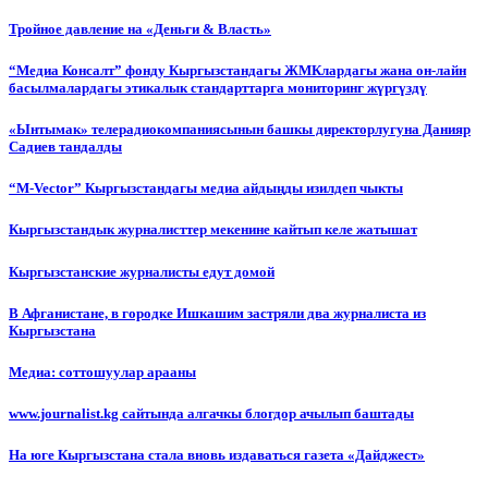
Тройное давление на «Деньги & Власть»
“Медиа Консалт” фонду Кыргызстандагы ЖМКлардагы жана он-лайн
басылмалардагы этикалык стандарттарга мониторинг жүргүздү
«Ынтымак» телерадиокомпаниясынын башкы директорлугуна Данияр
Садиев тандалды
“М-Vector” Кыргызстандагы медиа айдыңды изилдеп чыкты
Кыргызстандык журналисттер мекенине кайтып келе жатышат
Кыргызстанские журналисты едут домой
В Афганистане, в городке Ишкашим застряли два журналиста из
Кыргызстана
Медиа: соттошуулар арааны
www.journalist.kg сайтында алгачкы блогдор ачылып баштады
На юге Кыргызстана стала вновь издаваться газета «Дайджест»