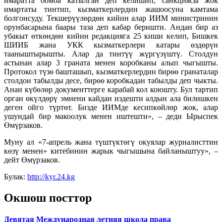
имаратта бомба катылган деп келишип, санкциясы жок
имартаты тинтип, кызматкерлердин жашоосуна камтама
болгонсуду. Текшерүүлөрдөн кийин алар ИИМ министринин
орунбасарына баары таза деп кабар беришти. Андан бир аз
убакыт өткөндөн кийин редакцияга 25 киши келип, Бишкек
ШИИБ жана УКК кызматкерлери катары өздөрүн
тааныштырышты. Алар да тинтүү жүргүзүштү. Столдун
астынан алар 3 граната менен коробканы алып чыгышты.
Протокол түзө башташып, кызматкерлердин бирөө гранаталар
столдон табылды десе, бирөө коробкадан табылды деп чыкты.
Анан күбөлөр документтерге карабай кол коюшту. Бул тартип
орган өкүлдөрү эмнени кайдан издешти алдын ала билишкен
деген ойго түртөт. Бизде ИИМде кесипкөйлөр жок, алар
ушундай бир макоолук менен иштешти», – деди Ырыспек
Өмүрзаков.
Муну ал «7-апрель жана түштүктөгү окуялар журналисттин
көзү менен» китебинин жарык чыгышына байланыштуу», –
дейт Өмүрзаков.
Булак:
http://kyr.24.kg
Окшош посттор
Девятая Международная летняя школа права