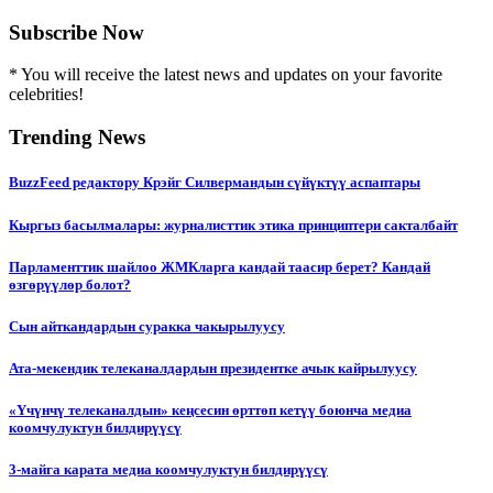
Subscribe Now
* You will receive the latest news and updates on your favorite
celebrities!
Trending News
BuzzFeed редактору Крэйг Силвермандын сүйүктүү аспаптары
Кыргыз басылмалары: журналисттик этика принциптери сакталбайт
Парламенттик шайлоо ЖМКларга кандай таасир берет? Кандай
өзгөрүүлөр болот?
Сын айткандардын суракка чакырылуусу
Ата-мекендик телеканалдардын президентке ачык кайрылуусу
«Үчүнчү телеканалдын» кеңсесин өрттөп кетүү боюнча медиа
коомчулуктун билдирүүсү
3-майга карата медиа коомчулуктун билдирүүсү