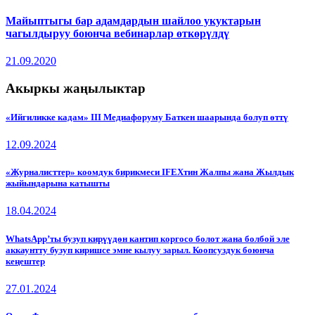
Майыптыгы бар адамдардын шайлоо укуктарын
чагылдыруу боюнча вебинарлар өткөрүлдү
21.09.2020
Акыркы жаңылыктар
«Ийгиликке кадам» III Медиафоруму Баткен шаарында болуп өттү
12.09.2024
«Журналисттер» коомдук бирикмеси IFEXтин Жалпы жана Жылдык
жыйындарына катышты
18.04.2024
WhatsApp’ты бузуп кирүүдөн кантип коргосо болот жана болбой эле
аккаунтту бузуп киришсе эмне кылуу зарыл. Коопсуздук боюнча
кеңештер
27.01.2024