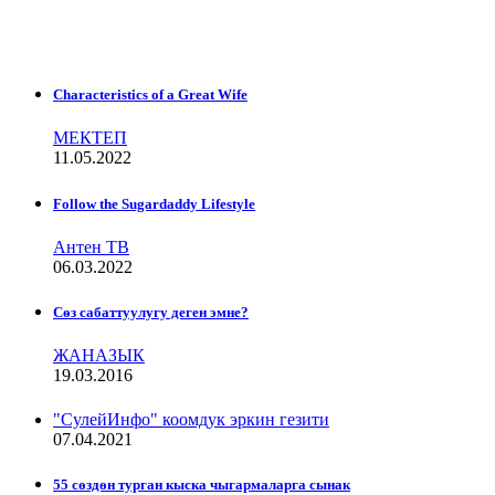
Characteristics of a Great Wife
МЕКТЕП
11.05.2022
Follow the Sugardaddy Lifestyle
Антен ТВ
06.03.2022
Сѳз сабаттуулугу деген эмне?
ЖАНАЗЫК
19.03.2016
"СулейИнфо" коомдук эркин гезити
07.04.2021
55 сөздөн турган кыска чыгармаларга сынак