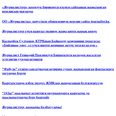
«Журналисттер» коомдук бирикмеси өзүнүн сайтынын жаңыланган
версиясын чыгарды
ОО «Журналисты» запустило обновленную версию сайта journalist.kg.
Журналисттер үчүн кыргыз тилинде жаңы китеп жарык көрдү
Кылычбек Султанов, КТРКнын Байкоочу кеңешинин төрагасы:
«Бийликке эмес, эл үчүн иштеп жеңишке жетчү мезгил келди »
Журналист Геннадий Павлюктун Бишкектеги колодон жасалган
эстелигин уурдап кетишти
“Фабула” гезити саясатчыдан кечирим сурап, жарыяланган фактыларга
төгүндөө берди
Кыргызстанда өзбек тилдүү ЖМКлар жандаганын белгилешүүдө
“24.kg” маалымат агенттиги окурмандарга кыргызча да
маалыматтарды бере баштайт
Журналисттер, жамаачы болбогулачы!