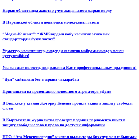
Нарын областында жаштар үчүн жаңы газета жарык көрдү
В Нарынской области появилась молодежная газета
“Медиа-Консалт”: “ЖМКлардын көбү кесиптик этикалык
стандарттарды бузуп жатат”
Урматтуу кесиптештер, сиздерди кесиптик майрамыңыздар менен
куттуктайбыз!
Уважаемые коллеги, поздравляем Вас с профессиональным праздником!
“Дем” сайтынын бет ачарына чакырабыз
Приглашаем на презентацию новостного агрегатора «Дем»
В Бишкеке у здания Жогорку Кенеша прошла акция в защиту свободы
слова
В Кыргызстане журналисты проведут у здания парламента пикет в
защиту свободы слова и права на доступ к информации
НТС: “Ата-Мекенчилердин” кылган кылыктары биз үчүн чон табышмак