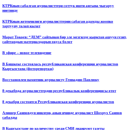
КТРКнын сабалган журналисттери соттук ишти аягына чыгаруу
ниетинде
КТРКнын жетекчилиги журналисттерин сабаган адамды жоопко
тартууну талап кылат
Марат Токоев: “ДЕМ” сайтынан бир эле мезгилде кырктан ашуун гезит,
сайттардын материалдарын окуса болот
В эфире – новое телевидение
В Бишкеке состоялась республиканская конференция журналистов
Кыргызстана (фоторепортаж)
Восстановлен памятник журналисту Геннадию Павлюку
8-декабрда журналисттердин республикалык конференциясы өтөт
8 декабря состоится Республиканская конференция журналистов
Алишер Саиповдун инилери, анын ичинде журналист Шохрух Саипов
сабалды
В Кыргызстане по количеству среди СМИ лидируют газеты