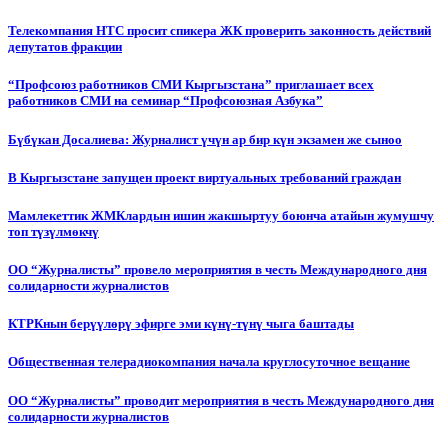
Телекомпания НТС просит спикера ЖК проверить законность действий
депутатов фракции
“Профсоюз работников СМИ Кыргызстана” приглашает всех
работников СМИ на семинар “Профсоюзная Азбука”
Бүбүкан Досалиева: Журналист үчүн ар бир күн экзамен же сыноо
В Кыргызстане запущен проект виртуальных требований граждан
Мамлекеттик ЖМКлардын ишин жакшыртуу боюнча атайын жумушчу
топ түзүлмөкчү
ОО “Журналисты” провело мероприятия в честь Международного дня
солидарности журналистов
КТРКнын берүүлөрү эфирге эми күнү-түнү чыга баштады
Общественная телерадиокомпания начала круглосуточное вещание
ОО “Журналисты” проводит мероприятия в честь Международного дня
солидарности журналистов