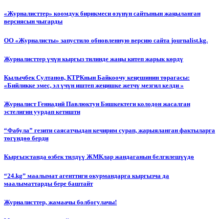
«Журналисттер» коомдук бирикмеси өзүнүн сайтынын жаңыланган
версиясын чыгарды
ОО «Журналисты» запустило обновленную версию сайта journalist.kg.
Журналисттер үчүн кыргыз тилинде жаңы китеп жарык көрдү
Кылычбек Султанов, КТРКнын Байкоочу кеңешинин төрагасы:
«Бийликке эмес, эл үчүн иштеп жеңишке жетчү мезгил келди »
Журналист Геннадий Павлюктун Бишкектеги колодон жасалган
эстелигин уурдап кетишти
“Фабула” гезити саясатчыдан кечирим сурап, жарыяланган фактыларга
төгүндөө берди
Кыргызстанда өзбек тилдүү ЖМКлар жандаганын белгилешүүдө
“24.kg” маалымат агенттиги окурмандарга кыргызча да
маалыматтарды бере баштайт
Журналисттер, жамаачы болбогулачы!