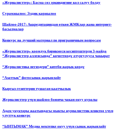
«Журналисттер»: Басма сөз эркиндигине кол салуу болду
Сурамжылоо: Элдик каржылоо
Шайлоо-2017: Аккредитациядан өткөн ЖМКлар жана интернет-
басылмалар
Конкурс на лучший материал по приграничным вопросам
«Журналисттер» коомдук бирикмеси кесиптештерди 3-майда
“Журналисттер аллеясында” көчөттөрдү отургузууга чакырат
“Журналистика негиздери” китеби жарык көрдү
“Азаттык” фотосынак жарыялайт
Кыргыз гезиттерин тушаган каатчылык
Журналисттер үчүн шайлоо боюнча чакан окуу куралы
Адам укуктары жаатындагы мыкты журналисттик иликтөө үчүн
улуттук конкурс
“ЫНТЫМАК” Медиа мектепке окуу үчүн сынак жарыялайт