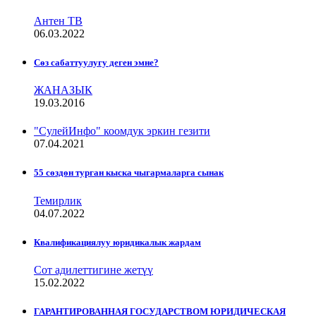
Антен ТВ
06.03.2022
Сѳз сабаттуулугу деген эмне?
ЖАНАЗЫК
19.03.2016
"СулейИнфо" коомдук эркин гезити
07.04.2021
55 сөздөн турган кыска чыгармаларга сынак
Темирлик
04.07.2022
Квалификациялуу юридикалык жардам
Сот адилеттигине жетүү
15.02.2022
ГАРАНТИРОВАННАЯ ГОСУДАРСТВОМ ЮРИДИЧЕСКАЯ