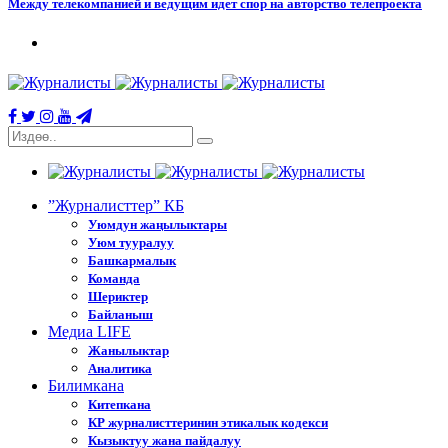
Между телекомпанией и ведущим идет спор на авторство телепроекта
”Журналисттер” КБ
Уюмдун жаңылыктары
Уюм тууралуу
Башкармалык
Команда
Шериктер
Байланыш
Медиа LIFE
Жанылыктар
Аналитика
Билимкана
Китепкана
КР журналисттеринин этикалык кодекси
Кызыктуу жана пайдалуу