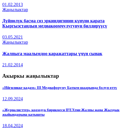
01.02.2013
Жаңылыктар
Дүйнөлүк басма сөз эркиндигинин күнүнө карата
Кыргызстандын медиакоомчулугунун билдирүүсү
03.05.2021
Жаңылыктар
Жалпыга маалымдоо каражаттары үчүн сынак
21.02.2014
Акыркы жаңылыктар
«Ийгиликке кадам» III Медиафоруму Баткен шаарында болуп өттү
12.09.2024
«Журналисттер» коомдук бирикмеси IFEXтин Жалпы жана Жылдык
жыйындарына катышты
18.04.2024