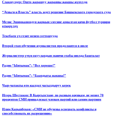
Слакмулдер: Ошто жарашуу жараяны жакшы жүрүүдө
“Деньги и Власть” власть ждет решение Бишкекского городского суда
Мелис Эшимкановдун жаркын элесине арналган кичи футбол турнири
өткөрүлдү
Текебаев үч гезит менен соттошууда
Второй этап обучения журналистов продолжится в июле
Журналисттер үчүн окуулардын экинчи этабы июлда башталат
Радио “Ынтымак”: “Все хорошо!”
Радио “Ынтымак”: “Баардыгы жакшы!”
Чыр-чатакты өтө кылдат чагылдыруу керек
Игорь Шестаков: В Кыргызстане, по разным оценкам, не менее 70
процентов СМИ принадлежат членам партий или самим партиям
Илим Карыпбеков: «СМИ не обучены освещать конфликты и
способствовать их разрешению»