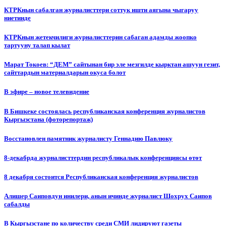
КТРКнын сабалган журналисттери соттук ишти аягына чыгаруу
ниетинде
КТРКнын жетекчилиги журналисттерин сабаган адамды жоопко
тартууну талап кылат
Марат Токоев: “ДЕМ” сайтынан бир эле мезгилде кырктан ашуун гезит,
сайттардын материалдарын окуса болот
В эфире – новое телевидение
В Бишкеке состоялась республиканская конференция журналистов
Кыргызстана (фоторепортаж)
Восстановлен памятник журналисту Геннадию Павлюку
8-декабрда журналисттердин республикалык конференциясы өтөт
8 декабря состоится Республиканская конференция журналистов
Алишер Саиповдун инилери, анын ичинде журналист Шохрух Саипов
сабалды
В Кыргызстане по количеству среди СМИ лидируют газеты