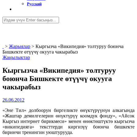
Русский
>
Жарыялар
>
Кыргызча «Википедия» толтуруу боюнча
Бишкекте өтүүчү окууга чакырабыз
Жаңылыктар
Кыргызча «Википедия» толтуруу
боюнча Бишкекте өтүүчү окууга
чакырабыз
26.06.2012
«Эне Тил» долбоорун биргеликте өнүктүрүүнүн алкагында
«Жаштар демилгелерин өнүктүрүү коомдук фонду», «Айсок
Кыргыз интернет бирикмеси» менен өнөктөштүктө кыргызча
«википедияга» тексттерди киргизүү боюнча бишкекте
биринчи тренингин уюштурууда.