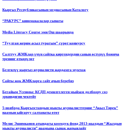
Кыргыз Республикасынын медиасынын Каталогу
“РАКУРС” киномакалалар сынагы
Media Literacy Сourse эми Ош шаарында
“Туулган жерим асыл турагым” сүрөт конкурсу
Салттуу ЖМКлар үчүн сайтка киргендердин санын өстүрүү боюнча
тренинг өткөрүлөт
Белгилүү кыргыз журналисти жардамга муктаж
Сайты жок ЖМКларга сайт ачып беребиз
Бегайым Усенова: КСДП демилгелеген мыйзам долбоору сөз
эркиндигин чектейт
5-ноябрда Кыргызстандын мыкты журналисттерине “Акыл Тирек”
наамын ыйгаруу салтанаты өтөт
Мелис Эшимканов атындагы коомдук фонд 2013-жылдын “Жылдын
мыкты журналисти” наамына сынак жарыялайт