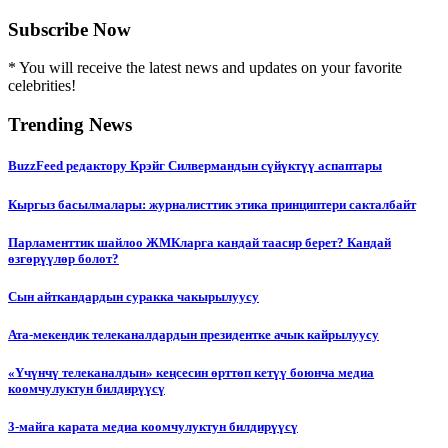
Subscribe Now
* You will receive the latest news and updates on your favorite
celebrities!
Trending News
BuzzFeed редактору Крэйг Силвермандын сүйүктүү аспаптары
Кыргыз басылмалары: журналисттик этика принциптери сакталбайт
Парламенттик шайлоо ЖМКларга кандай таасир берет? Кандай
өзгөрүүлөр болот?
Сын айткандардын суракка чакырылуусу
Ата-мекендик телеканалдардын президентке ачык кайрылуусу
«Үчүнчү телеканалдын» кеңсесин өрттөп кетүү боюнча медиа
коомчулуктун билдирүүсү
3-майга карата медиа коомчулуктун билдирүүсү