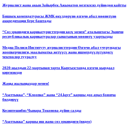
Журналист жана акын Зайырбек Ажыматов мезгилсиз дүйнөдөн кайтты
Бишкек комендатурасы ЖМК өкүлдөрүнө өзгөчө абал мөөнөтүнө
аккредитация бере баштады
“Сөз эркиндиги карикатуристтердин көзү менен” аталыштагы Экинчи
республикалык карикатуралар сынагынын мөөнөтү узартылды
Медиа Полиси Институту журналисттердин Өзгөчө абал учурундагы
жоопкерчилиги, маалыматка жетүүсү жана ишмердүүлүгүндөгү
чектөөлөр тууралуу
2020-жылдын 22-мартынан тарта Кыргызстанда өзгөчө кырдаал
киргизилди
Жаңы жылыңыздар менен!
“Азаттыкка”, “Клоопко” жана “24.kgге” каршы доо арыз боюнча
билдирүү
Кесиптешибиз Чынара Токонова дүйнө салды
“Азаттыкка” каршы иш жана сөз эркиндиги (видео)