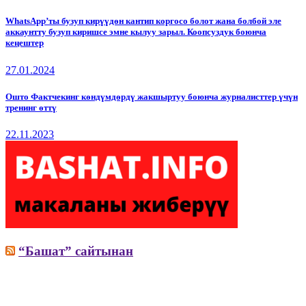
WhatsApp’ты бузуп кирүүдөн кантип коргосо болот жана болбой эле
аккаунтту бузуп киришсе эмне кылуу зарыл. Коопсуздук боюнча
кеңештер
27.01.2024
Ошто Фактчекинг көндүмдөрдү жакшыртуу боюнча журналисттер үчүн
тренинг өттү
22.11.2023
“Башат” сайтынан