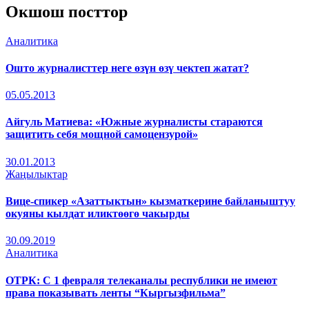
Окшош посттор
Аналитика
Ошто журналисттер неге өзүн өзү чектеп жатат?
05.05.2013
Айгуль Матиева: «Южные журналисты стараются
защитить себя мощной самоцензурой»
30.01.2013
Жаңылыктар
Вице-спикер «Азаттыктын» кызматкерине байланыштуу
окуяны кылдат иликтөөгө чакырды
30.09.2019
Аналитика
ОТРК: С 1 февраля телеканалы республики не имеют
права показывать ленты “Кыргызфильма”