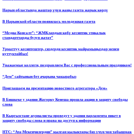
Нарын областында жаштар үчүн жаңы газета жарык көрдү
В Нарынской области появилась молодежная газета
“Медиа-Консалт”: “ЖМКлардын көбү кесиптик этикалык
стандарттарды бузуп жатат”
Урматтуу кесиптештер, сиздерди кесиптик майрамыңыздар менен
куттуктайбыз!
Уважаемые коллеги, поздравляем Вас с профессиональным праздником!
“Дем” сайтынын бет ачарына чакырабыз
Приглашаем на презентацию новостного агрегатора «Дем»
В Бишкеке у здания Жогорку Кенеша прошла акция в защиту свободы
слова
В Кыргызстане журналисты проведут у здания парламента пикет в
защиту свободы слова и права на доступ к информации
НТС: “Ата-Мекенчилердин” кылган кылыктары биз үчүн чон табышмак