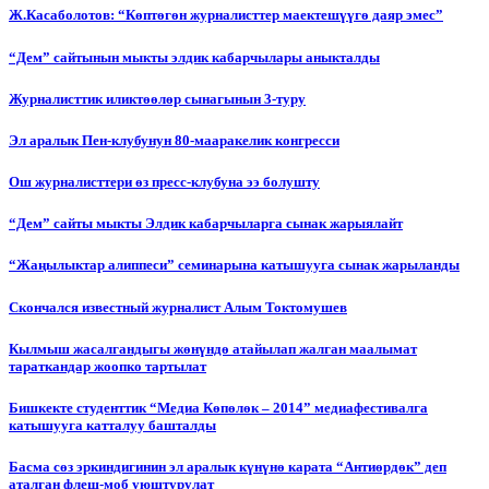
Ж.Касаболотов: “Көптөгөн журналисттер маектешүүгө даяр эмес”
“Дем” сайтынын мыкты элдик кабарчылары аныкталды
Журналисттик иликтөөлөр сынагынын 3-туру
Эл аралык Пен-клубунун 80-мааракелик конгресси
Ош журналисттери өз пресс-клубуна ээ болушту
“Дем” сайты мыкты Элдик кабарчыларга сынак жарыялайт
“Жаңылыктар алиппеси” семинарына катышууга сынак жарыланды
Cкончался известный журналист Алым Токтомушев
Кылмыш жасалгандыгы жөнүндө атайылап жалган маалымат
тараткандар жоопко тартылат
Бишкекте студенттик “Медиа Көпөлөк – 2014” медиафестивалга
катышууга катталуу башталды
Басма сөз эркиндигинин эл аралык күнүнө карата “Антиөрдөк” деп
аталган флеш-моб уюштурулат