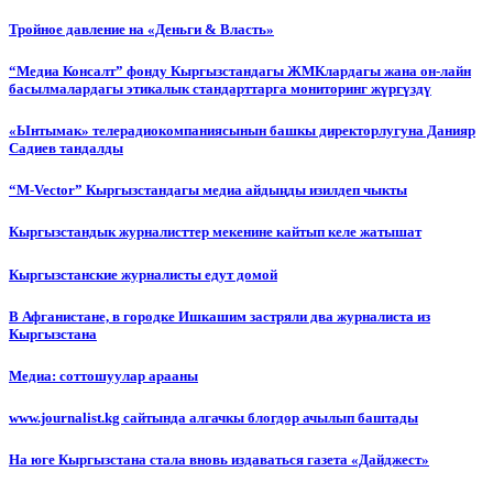
Тройное давление на «Деньги & Власть»
“Медиа Консалт” фонду Кыргызстандагы ЖМКлардагы жана он-лайн
басылмалардагы этикалык стандарттарга мониторинг жүргүздү
«Ынтымак» телерадиокомпаниясынын башкы директорлугуна Данияр
Садиев тандалды
“М-Vector” Кыргызстандагы медиа айдыңды изилдеп чыкты
Кыргызстандык журналисттер мекенине кайтып келе жатышат
Кыргызстанские журналисты едут домой
В Афганистане, в городке Ишкашим застряли два журналиста из
Кыргызстана
Медиа: соттошуулар арааны
www.journalist.kg сайтында алгачкы блогдор ачылып баштады
На юге Кыргызстана стала вновь издаваться газета «Дайджест»