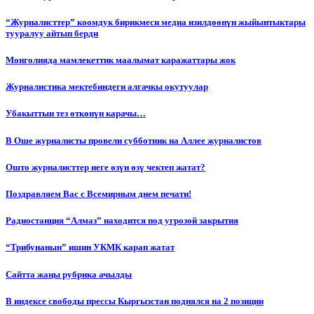
“Журналисттер” коомдук бирикмеси медиа изилдөөнүн жыйынтыктары
тууралуу айтып берди
Монголияда мамлекеттик маалымат каражаттары жок
Журналистика мектебиндеги алгачкы окутуулар
Убакыттын тез өткөнүн карачы…
В Оше журналисты провели субботник на Аллее журналистов
Ошто журналисттер неге өзүн өзү чектеп жатат?
Поздравляем Вас с Всемирным днем печати!
Радиостанция “Алмаз” находится под угрозой закрытия
“Трибунанын” ишин УКМК карап жатат
Сайтта жаңы рубрика ачылды
В индексе свободы прессы Кыргызстан поднялся на 2 позиции