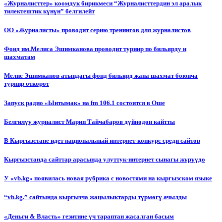
«Журналисттер» коомдук бирикмеси “Журналисттердин эл аралык
тилектештик күнүн” белгилейт
ОО «Журналисты» проводит серию тренингов для журналистов
Фонд им.Мелиса Эшимканова проводит турнир по бильярду и
шахматам
Мелис Эшимканов атындагы фонд бильярд жана шахмат боюнча
турнир өткөрөт
Запуск радио «Ынтымак» на fm 106.1 состоится в Оше
Белгилүү журналист Марип Тайчабаров дүйнөдөн кайтты
В Кыргызстане идет национальный интернет-конкурс среди сайтов
Кыргызстанда сайттар арасында улуттук-интернет сынагы жүрүүдө
У «vb.kg» появилась новая рубрика с новостями на кыргызском языке
“vb.kg.” сайтында кыргызча жаңылыктарды түрмөгү ачылды
«Деньги & Власть» гезитине үч тараптан жасалган басым