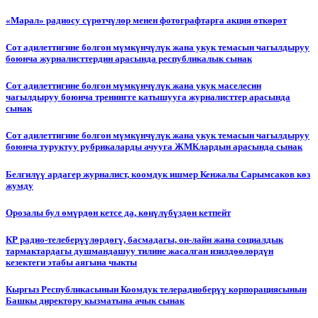
«Марал» радиосу сүрөтчүлөр менен фотографтарга акция өткөрөт
Сот адилеттигине болгон мүмкүнчүлүк жана укук темасын чагылдыруу
боюнча журналисттердин арасында республикалык сынак
Сот адилеттигине болгон мүмкүнчүлүк жана укук маселесин
чагылдыруу боюнча тренингге катышууга журналисттер арасында
сынак
Сот адилеттигине болгон мүмкүнчүлүк жана укук темасын чагылдыруу
боюнча туруктуу рубрикаларды ачууга ЖМКлардын арасында сынак
Белгилүү ардагер журналист, коомдук ишмер Кенжалы Сарымсаков көз
жумду
Орозалы бул өмүрдөн кетсе да, көңүлүбүздөн кетпейт
КР радио-телеберүүлөрдөгү, басмадагы, он-лайн жана социалдык
тармактардагы душмандашуу тилине жасалган изилдөөлөрдүн
кезектеги этабы аягына чыкты
Кыргыз Республикасынын Коомдук телерадиоберүү корпорациясынын
Башкы директору кызматына ачык сынак