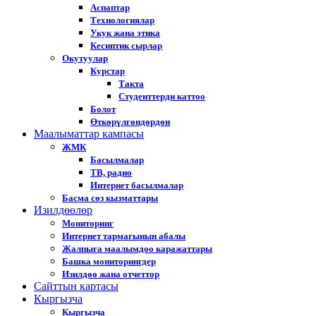
Аспаптар
Технологиялар
Укук жана этика
Кесиптик сырлар
Окутуулар
Курстар
Такта
Студенттерди каттоо
Болот
Өткөрүлгөндөрдөн
Маалыматтар кампасы
ЖМК
Басылмалар
ТВ, радио
Интернет басылмалар
Басма сөз кызматтары
Изилдөөлөр
Мониторинг
Интернет тармагынын абалы
Жалпыга маалымдоо каражаттары
Башка мониторингдер
Изилдөө жана отчеттор
Cайттын картасы
Кыргызча
Кыргызча