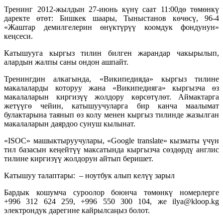
Тренинг 2012-жылдын 27-июнь күнү саат 11:00дө төмөнкү
даректе өтөт: Бишкек шаары, Тыныстанов көчөсү, 96-4
«Жаштар демилгелерин өнүктүрүү коомдук фондунун»
кеңсеси.
Катышууга кыргыз тилин билген жарандар чакырылып,
алардын жалпы саны ондон ашпайт.
Тренингдин алкагында, «Википедияда» кыргыз тилине
макалаларды которуу жана «Википедияга» кыргызча өз
макалаларын киргизүү жолдору көрсөтүлөт. Аймактарга
жетүүгө чейин, катышуучуларга бир канча маалымат
булактарына таянып өз колу менен кыргыз тилинде жазылган
макалаларын даярдоо сунуш кылынат.
«ISOC» машыктыруучулары, «Google translate» кызматы үчүн
тил базасын кеңейтүү максатында кыргызча сөздөрдү англис
тилине киргизүү жолдорун айтып беришет.
Катышуу талаптары: – ноутбук алып келүү зарыл
Бардык кошумча суроолор боюнча төмөнкү номерлерге
+996 312 624 259, +996 550 300 104, же ilya@kloop.kg
электрондук дарегине кайрылсаңыз болот.