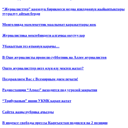
“Журналисттер” коомдук бирикмеси медиа изилдөөнүн жыйынтыктары
тууралуу айтып берди
Монголияда мамлекеттик маалымат каражаттары жок
Журналистика мектебиндеги алгачкы окутуулар
Убакыттын тез өткөнүн карачы…
В Оше журналисты провели субботник на Аллее журналистов
Ошто журналисттер неге өзүн өзү чектеп жатат?
Поздравляем Вас с Всемирным днем печати!
Радиостанция “Алмаз” находится под угрозой закрытия
“Трибунанын” ишин УКМК карап жатат
Сайтта жаңы рубрика ачылды
В индексе свободы прессы Кыргызстан поднялся на 2 позиции