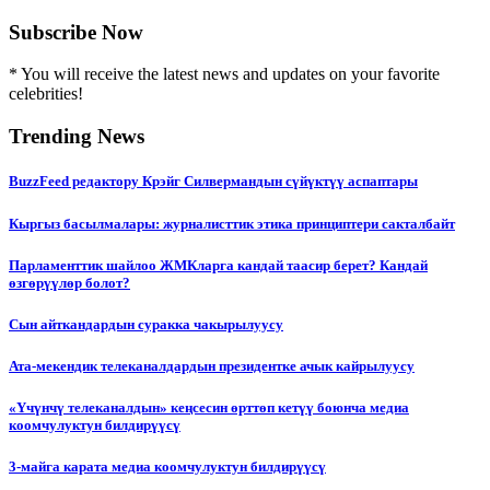
Subscribe Now
* You will receive the latest news and updates on your favorite
celebrities!
Trending News
BuzzFeed редактору Крэйг Силвермандын сүйүктүү аспаптары
Кыргыз басылмалары: журналисттик этика принциптери сакталбайт
Парламенттик шайлоо ЖМКларга кандай таасир берет? Кандай
өзгөрүүлөр болот?
Сын айткандардын суракка чакырылуусу
Ата-мекендик телеканалдардын президентке ачык кайрылуусу
«Үчүнчү телеканалдын» кеңсесин өрттөп кетүү боюнча медиа
коомчулуктун билдирүүсү
3-майга карата медиа коомчулуктун билдирүүсү