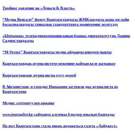
Тройное давление на «Деньги & Власть»
“Медиа Консалт” фонду Кыргызстандагы ЖМКлардагы жана он-лайн
басылмалардагы этикалык стандарттарга мониторинг жүргүздү
«Ынтымак» телерадиокомпаниясынын башкы директорлугуна Данияр
Садиев тандалды
“М-Vector” Кыргызстандагы медиа айдыңды изилдеп чыкты
Кыргызстандык журналисттер мекенине кайтып келе жатышат
Кыргызстанские журналисты едут домой
В Афганистане, в городке Ишкашим застряли два журналиста из
Кыргызстана
Медиа: соттошуулар арааны
www.journalist.kg сайтында алгачкы блогдор ачылып баштады
На юге Кыргызстана стала вновь издаваться газета «Дайджест»