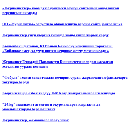
«Журналисттер» коомдук бирикмеси өзүнүн сайтынын жаңыланган
версиясын чыгарды
ОО «Журналисты» запустило обновленную версию сайта journalist.kg.
Журналисттер үчүн кыргыз тилинде жаңы китеп жарык көрдү
Кылычбек Султанов, КТРКнын Байкоочу кеңешинин төрагасы:
«Бийликке эмес, эл үчүн иштеп жеңишке жетчү мезгил келди »
Журналист Геннадий Павлюктун Бишкектеги колодон жасалган
эстелигин уурдап кетишти
“Фабула” гезити саясатчыдан кечирим сурап, жарыяланган фактыларга
төгүндөө берди
Кыргызстанда өзбек тилдүү ЖМКлар жандаганын белгилешүүдө
“24.kg” маалымат агенттиги окурмандарга кыргызча да
маалыматтарды бере баштайт
Журналисттер, жамаачы болбогулачы!