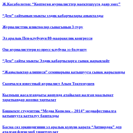
Ж.Касаболотов: “Көптөгөн журналисттер маектешүүгө даяр эмес”
“Дем” сайтынын мыкты элдик кабарчылары аныкталды
Журналисттик иликтөөлөр сынагынын 3-туру
Эл аралык Пен-клубунун 80-мааракелик конгресси
Ош журналисттери өз пресс-клубуна ээ болушту
“Дем” сайты мыкты Элдик кабарчыларга сынак жарыялайт
“Жаңылыктар алиппеси” семинарына катышууга сынак жарыланды
Cкончался известный журналист Алым Токтомушев
Кылмыш жасалгандыгы жөнүндө атайылап жалган маалымат
тараткандар жоопко тартылат
Бишкекте студенттик “Медиа Көпөлөк – 2014” медиафестивалга
катышууга катталуу башталды
Басма сөз эркиндигинин эл аралык күнүнө карата “Антиөрдөк” деп
аталган флеш-моб уюштурулат