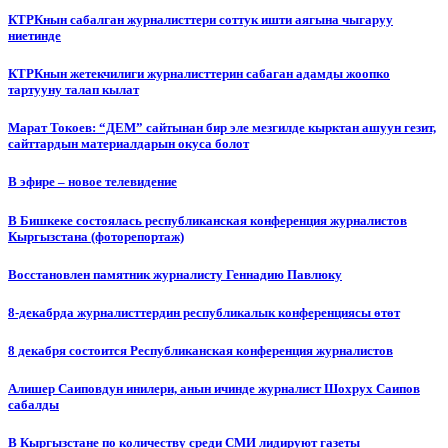
КТРКнын сабалган журналисттери соттук ишти аягына чыгаруу
ниетинде
КТРКнын жетекчилиги журналисттерин сабаган адамды жоопко
тартууну талап кылат
Марат Токоев: “ДЕМ” сайтынан бир эле мезгилде кырктан ашуун гезит,
сайттардын материалдарын окуса болот
В эфире – новое телевидение
В Бишкеке состоялась республиканская конференция журналистов
Кыргызстана (фоторепортаж)
Восстановлен памятник журналисту Геннадию Павлюку
8-декабрда журналисттердин республикалык конференциясы өтөт
8 декабря состоится Республиканская конференция журналистов
Алишер Саиповдун инилери, анын ичинде журналист Шохрух Саипов
сабалды
В Кыргызстане по количеству среди СМИ лидируют газеты