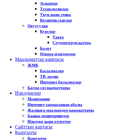
Аспаптар
Технологиялар
Укук жана этика
Кесиптик сырлар
Окутуулар
Курстар
Такта
Студенттерди каттоо
Болот
Өткөрүлгөндөрдөн
Маалыматтар кампасы
ЖМК
Басылмалар
ТВ, радио
Интернет басылмалар
Басма сөз кызматтары
Изилдөөлөр
Мониторинг
Интернет тармагынын абалы
Жалпыга маалымдоо каражаттары
Башка мониторингдер
Изилдөө жана отчеттор
Cайттын картасы
Кыргызча
Кыргызча