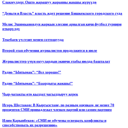
Слакмулдер: Ошто жарашуу жараяны жакшы жүрүүдө
“Деньги и Власть” власть ждет решение Бишкекского городского суда
Мелис Эшимкановдун жаркын элесине арналган кичи футбол турнири
өткөрүлдү
Текебаев үч гезит менен соттошууда
Второй этап обучения журналистов продолжится в июле
Журналисттер үчүн окуулардын экинчи этабы июлда башталат
Радио “Ынтымак”: “Все хорошо!”
Радио “Ынтымак”: “Баардыгы жакшы!”
Чыр-чатакты өтө кылдат чагылдыруу керек
Игорь Шестаков: В Кыргызстане, по разным оценкам, не менее 70
процентов СМИ принадлежат членам партий или самим партиям
Илим Карыпбеков: «СМИ не обучены освещать конфликты и
способствовать их разрешению»