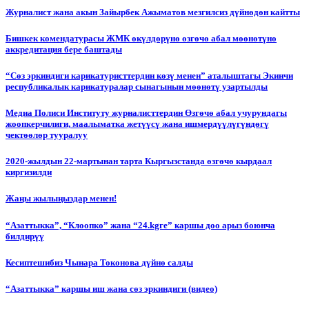
Журналист жана акын Зайырбек Ажыматов мезгилсиз дүйнөдөн кайтты
Бишкек комендатурасы ЖМК өкүлдөрүнө өзгөчө абал мөөнөтүнө
аккредитация бере баштады
“Сөз эркиндиги карикатуристтердин көзү менен” аталыштагы Экинчи
республикалык карикатуралар сынагынын мөөнөтү узартылды
Медиа Полиси Институту журналисттердин Өзгөчө абал учурундагы
жоопкерчилиги, маалыматка жетүүсү жана ишмердүүлүгүндөгү
чектөөлөр тууралуу
2020-жылдын 22-мартынан тарта Кыргызстанда өзгөчө кырдаал
киргизилди
Жаңы жылыңыздар менен!
“Азаттыкка”, “Клоопко” жана “24.kgге” каршы доо арыз боюнча
билдирүү
Кесиптешибиз Чынара Токонова дүйнө салды
“Азаттыкка” каршы иш жана сөз эркиндиги (видео)