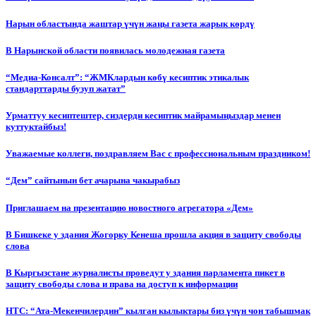
Нарын областында жаштар үчүн жаңы газета жарык көрдү
В Нарынской области появилась молодежная газета
“Медиа-Консалт”: “ЖМКлардын көбү кесиптик этикалык
стандарттарды бузуп жатат”
Урматтуу кесиптештер, сиздерди кесиптик майрамыңыздар менен
куттуктайбыз!
Уважаемые коллеги, поздравляем Вас с профессиональным праздником!
“Дем” сайтынын бет ачарына чакырабыз
Приглашаем на презентацию новостного агрегатора «Дем»
В Бишкеке у здания Жогорку Кенеша прошла акция в защиту свободы
слова
В Кыргызстане журналисты проведут у здания парламента пикет в
защиту свободы слова и права на доступ к информации
НТС: “Ата-Мекенчилердин” кылган кылыктары биз үчүн чон табышмак