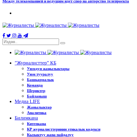
Между телекомпанией и ведущим идет спор на авторство телепроекта
”Журналисттер” КБ
Уюмдун жаңылыктары
Уюм тууралуу
Башкармалык
Команда
Шериктер
Байланыш
Медиа LIFE
Жанылыктар
Аналитика
Билимкана
Китепкана
КР журналисттеринин этикалык кодекси
Кызыктуу жана пайдалуу