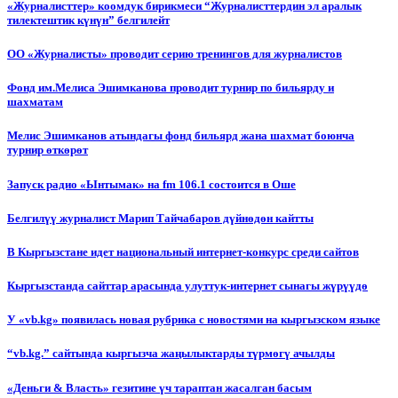
«Журналисттер» коомдук бирикмеси “Журналисттердин эл аралык
тилектештик күнүн” белгилейт
ОО «Журналисты» проводит серию тренингов для журналистов
Фонд им.Мелиса Эшимканова проводит турнир по бильярду и
шахматам
Мелис Эшимканов атындагы фонд бильярд жана шахмат боюнча
турнир өткөрөт
Запуск радио «Ынтымак» на fm 106.1 состоится в Оше
Белгилүү журналист Марип Тайчабаров дүйнөдөн кайтты
В Кыргызстане идет национальный интернет-конкурс среди сайтов
Кыргызстанда сайттар арасында улуттук-интернет сынагы жүрүүдө
У «vb.kg» появилась новая рубрика с новостями на кыргызском языке
“vb.kg.” сайтында кыргызча жаңылыктарды түрмөгү ачылды
«Деньги & Власть» гезитине үч тараптан жасалган басым