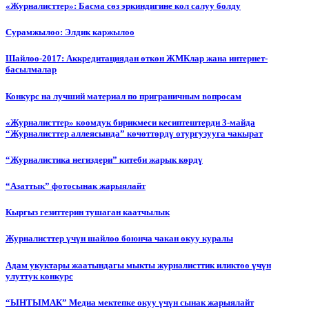
«Журналисттер»: Басма сөз эркиндигине кол салуу болду
Сурамжылоо: Элдик каржылоо
Шайлоо-2017: Аккредитациядан өткөн ЖМКлар жана интернет-
басылмалар
Конкурс на лучший материал по приграничным вопросам
«Журналисттер» коомдук бирикмеси кесиптештерди 3-майда
“Журналисттер аллеясында” көчөттөрдү отургузууга чакырат
“Журналистика негиздери” китеби жарык көрдү
“Азаттык” фотосынак жарыялайт
Кыргыз гезиттерин тушаган каатчылык
Журналисттер үчүн шайлоо боюнча чакан окуу куралы
Адам укуктары жаатындагы мыкты журналисттик иликтөө үчүн
улуттук конкурс
“ЫНТЫМАК” Медиа мектепке окуу үчүн сынак жарыялайт