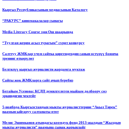
Кыргыз Республикасынын медиасынын Каталогу
“РАКУРС” киномакалалар сынагы
Media Literacy Сourse эми Ош шаарында
“Туулган жерим асыл турагым” сүрөт конкурсу
Салттуу ЖМКлар үчүн сайтка киргендердин санын өстүрүү боюнча
тренинг өткөрүлөт
Белгилүү кыргыз журналисти жардамга муктаж
Сайты жок ЖМКларга сайт ачып беребиз
Бегайым Усенова: КСДП демилгелеген мыйзам долбоору сөз
эркиндигин чектейт
5-ноябрда Кыргызстандын мыкты журналисттерине “Акыл Тирек”
наамын ыйгаруу салтанаты өтөт
Мелис Эшимканов атындагы коомдук фонд 2013-жылдын “Жылдын
мыкты журналисти” наамына сынак жарыялайт