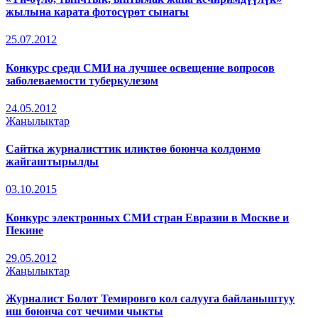
жылына карата фотосүрөт сынагы
25.07.2012
Конкурс среди СМИ на лучшее освещение вопросов
заболеваемости туберкулезом
24.05.2012
Жаңылыктар
Сайтка журналисттик иликтөө боюнча колдонмо
жайгаштырылды
03.10.2015
Конкурс электронных СМИ стран Евразии в Москве и
Пекине
29.05.2012
Жаңылыктар
Журналист Болот Темировго кол салууга байланыштуу
иш боюнча сот чечими чыкты