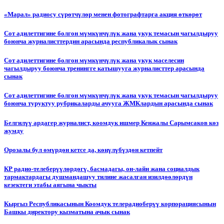
«Марал» радиосу сүрөтчүлөр менен фотографтарга акция өткөрөт
Сот адилеттигине болгон мүмкүнчүлүк жана укук темасын чагылдыруу
боюнча журналисттердин арасында республикалык сынак
Сот адилеттигине болгон мүмкүнчүлүк жана укук маселесин
чагылдыруу боюнча тренингге катышууга журналисттер арасында
сынак
Сот адилеттигине болгон мүмкүнчүлүк жана укук темасын чагылдыруу
боюнча туруктуу рубрикаларды ачууга ЖМКлардын арасында сынак
Белгилүү ардагер журналист, коомдук ишмер Кенжалы Сарымсаков көз
жумду
Орозалы бул өмүрдөн кетсе да, көңүлүбүздөн кетпейт
КР радио-телеберүүлөрдөгү, басмадагы, он-лайн жана социалдык
тармактардагы душмандашуу тилине жасалган изилдөөлөрдүн
кезектеги этабы аягына чыкты
Кыргыз Республикасынын Коомдук телерадиоберүү корпорациясынын
Башкы директору кызматына ачык сынак