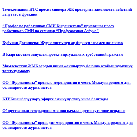
Телекомпания НТС просит спикера ЖК проверить законность действий
депутатов фракции
“Профсоюз работников СМИ Кыргызстана” приглашает всех
работников СМИ на семинар “Профсоюзная Азбука”
Бүбүкан Досалиева: Журналист үчүн ар бир күн экзамен же сыноо
В Кыргызстане запущен проект виртуальных требований граждан
Мамлекеттик ЖМКлардын ишин жакшыртуу боюнча атайын жумушчу
топ түзүлмөкчү
ОО “Журналисты” провело мероприятия в честь Международного дня
солидарности журналистов
КТРКнын берүүлөрү эфирге эми күнү-түнү чыга баштады
Общественная телерадиокомпания начала круглосуточное вещание
ОО “Журналисты” проводит мероприятия в честь Международного дня
солидарности журналистов