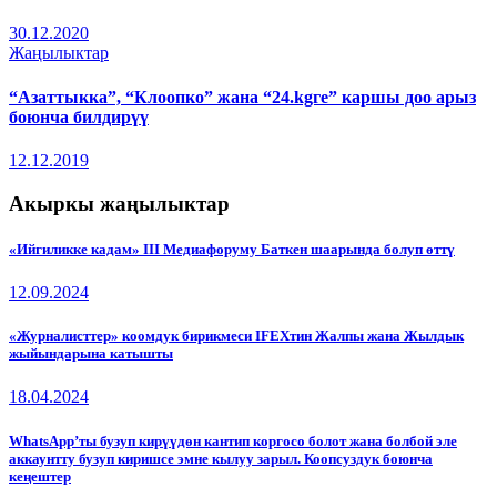
30.12.2020
Жаңылыктар
“Азаттыкка”, “Клоопко” жана “24.kgге” каршы доо арыз
боюнча билдирүү
12.12.2019
Акыркы жаңылыктар
«Ийгиликке кадам» III Медиафоруму Баткен шаарында болуп өттү
12.09.2024
«Журналисттер» коомдук бирикмеси IFEXтин Жалпы жана Жылдык
жыйындарына катышты
18.04.2024
WhatsApp’ты бузуп кирүүдөн кантип коргосо болот жана болбой эле
аккаунтту бузуп киришсе эмне кылуу зарыл. Коопсуздук боюнча
кеңештер