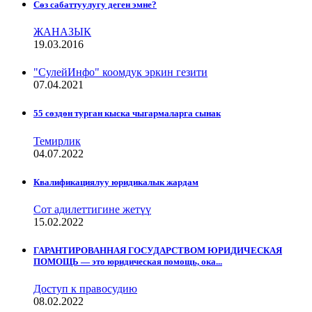
Сѳз сабаттуулугу деген эмне?
ЖАНАЗЫК
19.03.2016
"СулейИнфо" коомдук эркин гезити
07.04.2021
55 сөздөн турган кыска чыгармаларга сынак
Темирлик
04.07.2022
Квалификациялуу юридикалык жардам
Сот адилеттигине жетүү
15.02.2022
ГАРАНТИРОВАННАЯ ГОСУДАРСТВОМ ЮРИДИЧЕСКАЯ
ПОМОЩЬ — это юридическая помощь, ока...
Доступ к правосудию
08.02.2022