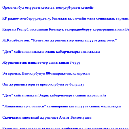
Орозалы бул өмүрдөн кетсе да, көңүлүбүздөн кетпейт
КР радио-телеберүүлөрдөгү, басмадагы, он-лайн жана социалдык тарма
Кыргыз Республикасынын Коомдук телерадиоберүү корпорациясынын Б
Ж.Касаболотов: “Көптөгөн журналисттер маектешүүгө даяр эмес”
“Дем” сайтынын мыкты элдик кабарчылары аныкталды
Журналисттик иликтөөлөр сынагынын 3-туру
Эл аралык Пен-клубунун 80-мааракелик конгресси
Ош журналисттери өз пресс-клубуна ээ болушту
“Дем” сайты мыкты Элдик кабарчыларга сынак жарыялайт
“Жаңылыктар алиппеси” семинарына катышууга сынак жарыланды
Cкончался известный журналист Алым Токтомушев
Кылмыш жасалгандыгы жөнүндө атайылап жалган маалымат таратканда