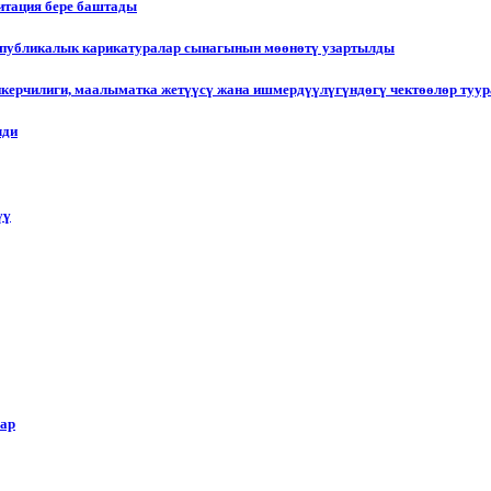
итация бере баштады
еспубликалык карикатуралар сынагынын мөөнөтү узартылды
пкерчилиги, маалыматка жетүүсү жана ишмердүүлүгүндөгү чектөөлөр туу
лди
үү
лар