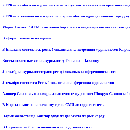
КТРКнын сабалган журналисттери соттук ишти аягына чыгаруу ниетинд
КТРКнын жетекчилиги журналисттерин сабаган адамды жоопко тартууну
Марат Токоев: “ДЕМ” сайтынан бир эле мезгилде кырктан ашуун гезит, 
В эфире – новое телевидение
В Бишкеке состоялась республиканская конференция журналистов Кыргы
Восстановлен памятник журналисту Геннадию Павлюку
8-декабрда журналисттердин республикалык конференциясы өтөт
8 декабря состоится Республиканская конференция журналистов
Алишер Саиповдун инилери, анын ичинде журналист Шохрух Саипов саб
В Кыргызстане по количеству среди СМИ лидируют газеты
Нарын областында жаштар үчүн жаңы газета жарык көрдү
В Нарынской области появилась молодежная газета