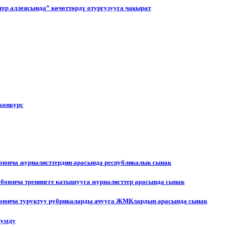
ер аллеясында” көчөттөрдү отургузууга чакырат
конкурс
боюнча журналисттердин арасында республикалык сынак
 боюнча тренингге катышууга журналисттер арасында сынак
 боюнча туруктуу рубрикаларды ачууга ЖМКлардын арасында сынак
жумду