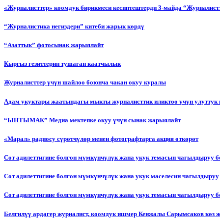
«Журналисттер» коомдук бирикмеси кесиптештерди 3-майда “Журналистт
“Журналистика негиздери” китеби жарык көрдү
“Азаттык” фотосынак жарыялайт
Кыргыз гезиттерин тушаган каатчылык
Журналисттер үчүн шайлоо боюнча чакан окуу куралы
Адам укуктары жаатындагы мыкты журналисттик иликтөө үчүн улуттук 
“ЫНТЫМАК” Медиа мектепке окуу үчүн сынак жарыялайт
«Марал» радиосу сүрөтчүлөр менен фотографтарга акция өткөрөт
Сот адилеттигине болгон мүмкүнчүлүк жана укук темасын чагылдыруу 
Сот адилеттигине болгон мүмкүнчүлүк жана укук маселесин чагылдыруу
Сот адилеттигине болгон мүмкүнчүлүк жана укук темасын чагылдыруу
Белгилүү ардагер журналист, коомдук ишмер Кенжалы Сарымсаков көз 