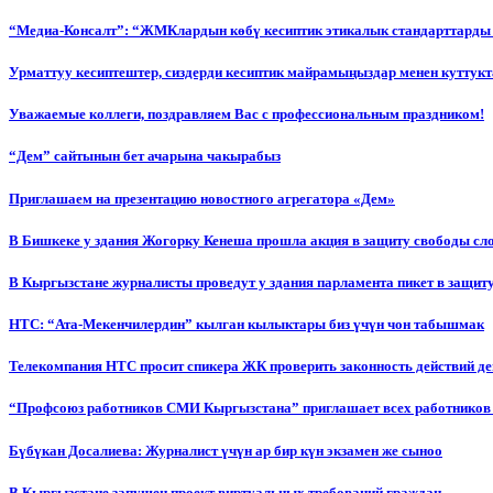
“Медиа-Консалт”: “ЖМКлардын көбү кесиптик этикалык стандарттарды 
Урматтуу кесиптештер, сиздерди кесиптик майрамыңыздар менен куттукт
Уважаемые коллеги, поздравляем Вас с профессиональным праздником!
“Дем” сайтынын бет ачарына чакырабыз
Приглашаем на презентацию новостного агрегатора «Дем»
В Бишкеке у здания Жогорку Кенеша прошла акция в защиту свободы сл
В Кыргызстане журналисты проведут у здания парламента пикет в защиту
НТС: “Ата-Мекенчилердин” кылган кылыктары биз үчүн чон табышмак
Телекомпания НТС просит спикера ЖК проверить законность действий д
“Профсоюз работников СМИ Кыргызстана” приглашает всех работников
Бүбүкан Досалиева: Журналист үчүн ар бир күн экзамен же сыноо
В Кыргызстане запущен проект виртуальных требований граждан