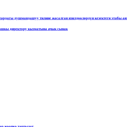
ктардагы душмандашуу тилине жасалган изилдөөлөрдүн кезектеги этабы а
ашкы директору кызматына ачык сынак
р жоопко тартылат