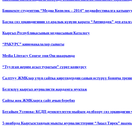
Бишкекте студенттик “Медиа Көпөлөк – 2014” медиафестивалга катышу
Басма сөз эркиндигинин эл аралык күнүнө карата “Антиөрдөк” деп ата
Кыргыз Республикасынын медиасынын Каталогу
“РАКУРС” киномакалалар сынагы
Media Literacy Сourse эми Ош шаарында
“Туулган жерим асыл турагым” сүрөт конкурсу
Салттуу ЖМКлар үчүн сайтка киргендердин санын өстүрүү боюнча трени
Белгилүү кыргыз журналисти жардамга муктаж
Сайты жок ЖМКларга сайт ачып беребиз
Бегайым Усенова: КСДП демилгелеген мыйзам долбоору сөз эркиндигин 
5-ноябрда Кыргызстандын мыкты журналисттерине “Акыл Тирек” наамы