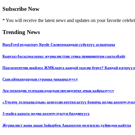
Subscribe Now
* You will receive the latest news and updates on your favorite celebri
Trending News
BuzzFeed редактору Крэйг Силвермандын сүйүктүү аспаптары
Кыргыз басылмалары: журналисттик этика принциптери сакталбайт
Парламенттик шайлоо ЖМКларга кандай таасир берет? Кандай өзгөрүүл
Сын айткандардын суракка чакырылуусу
Ата-мекендик телеканалдардын президентке ачык кайрылуусу
«Үчүнчү телеканалдын» кеңсесин өрттөп кетүү боюнча медиа коомчулук
3-майга карата медиа коомчулуктун билдирүүсү
Журналист жана акын Зайырбек Ажыматов мезгилсиз дүйнөдөн кайтты