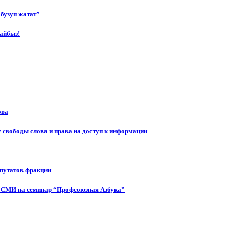
бузуп жатат”
айбыз!
ова
 свободы слова и права на доступ к информации
епутатов фракции
 СМИ на семинар “Профсоюзная Азбука”