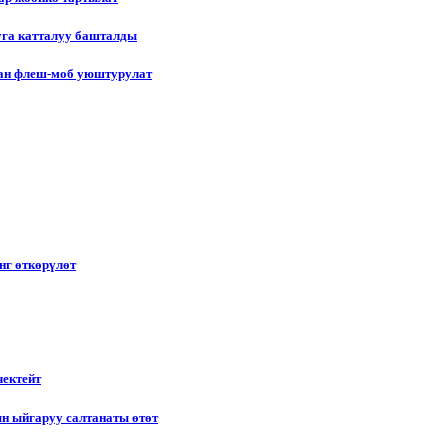
уга катталуу башталды
лган флеш-моб уюштурулат
нг өткөрүлөт
чектейт
н ыйгаруу салтанаты өтөт