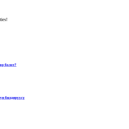
ties!
өр болот?
тун билдирүүсү