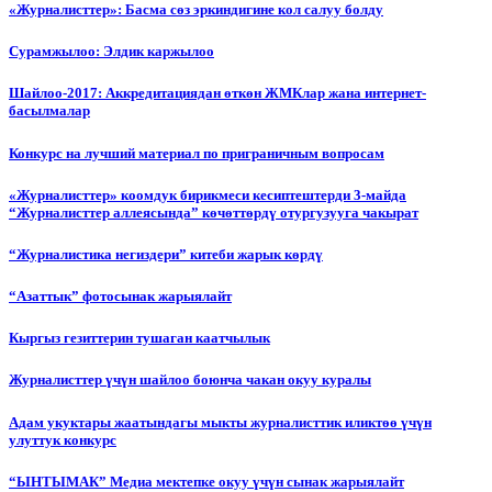
«Журналисттер»: Басма сөз эркиндигине кол салуу болду
Сурамжылоо: Элдик каржылоо
Шайлоо-2017: Аккредитациядан өткөн ЖМКлар жана интернет-
басылмалар
Конкурс на лучший материал по приграничным вопросам
«Журналисттер» коомдук бирикмеси кесиптештерди 3-майда
“Журналисттер аллеясында” көчөттөрдү отургузууга чакырат
“Журналистика негиздери” китеби жарык көрдү
“Азаттык” фотосынак жарыялайт
Кыргыз гезиттерин тушаган каатчылык
Журналисттер үчүн шайлоо боюнча чакан окуу куралы
Адам укуктары жаатындагы мыкты журналисттик иликтөө үчүн
улуттук конкурс
“ЫНТЫМАК” Медиа мектепке окуу үчүн сынак жарыялайт