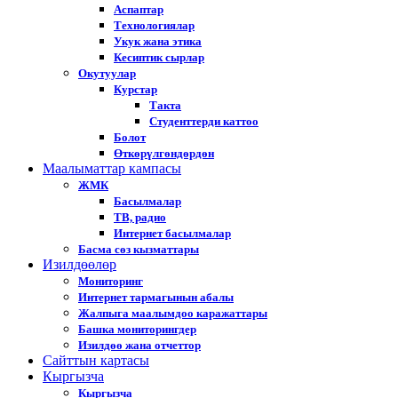
Аспаптар
Технологиялар
Укук жана этика
Кесиптик сырлар
Окутуулар
Курстар
Такта
Студенттерди каттоо
Болот
Өткөрүлгөндөрдөн
Маалыматтар кампасы
ЖМК
Басылмалар
ТВ, радио
Интернет басылмалар
Басма сөз кызматтары
Изилдөөлөр
Мониторинг
Интернет тармагынын абалы
Жалпыга маалымдоо каражаттары
Башка мониторингдер
Изилдөө жана отчеттор
Cайттын картасы
Кыргызча
Кыргызча