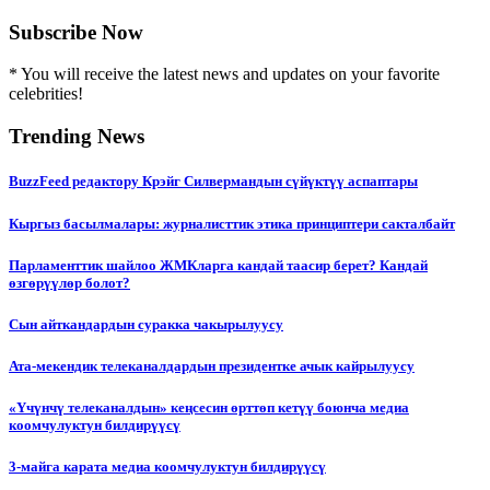
Subscribe Now
* You will receive the latest news and updates on your favorite
celebrities!
Trending News
BuzzFeed редактору Крэйг Силвермандын сүйүктүү аспаптары
Кыргыз басылмалары: журналисттик этика принциптери сакталбайт
Парламенттик шайлоо ЖМКларга кандай таасир берет? Кандай
өзгөрүүлөр болот?
Сын айткандардын суракка чакырылуусу
Ата-мекендик телеканалдардын президентке ачык кайрылуусу
«Үчүнчү телеканалдын» кеңсесин өрттөп кетүү боюнча медиа
коомчулуктун билдирүүсү
3-майга карата медиа коомчулуктун билдирүүсү