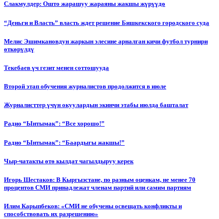
Слакмулдер: Ошто жарашуу жараяны жакшы жүрүүдө
“Деньги и Власть” власть ждет решение Бишкекского городского суда
Мелис Эшимкановдун жаркын элесине арналган кичи футбол турнири
өткөрүлдү
Текебаев үч гезит менен соттошууда
Второй этап обучения журналистов продолжится в июле
Журналисттер үчүн окуулардын экинчи этабы июлда башталат
Радио “Ынтымак”: “Все хорошо!”
Радио “Ынтымак”: “Баардыгы жакшы!”
Чыр-чатакты өтө кылдат чагылдыруу керек
Игорь Шестаков: В Кыргызстане, по разным оценкам, не менее 70
процентов СМИ принадлежат членам партий или самим партиям
Илим Карыпбеков: «СМИ не обучены освещать конфликты и
способствовать их разрешению»