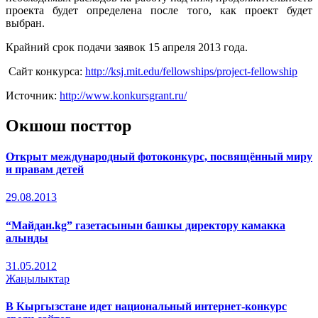
проекта будет определена после того, как проект будет
выбран.
Крайний срок подачи заявок 15 апреля 2013 года.
Сайт конкурса:
http://ksj.mit.edu/fellowships/project-fellowship
Источник:
http://www.konkursgrant.ru/
Окшош посттор
Открыт международный фотоконкурс, посвящённый миру
и правам детей
29.08.2013
“Майдан.kg” газетасынын башкы директору камакка
алынды
31.05.2012
Жаңылыктар
В Кыргызстане идет национальный интернет-конкурс