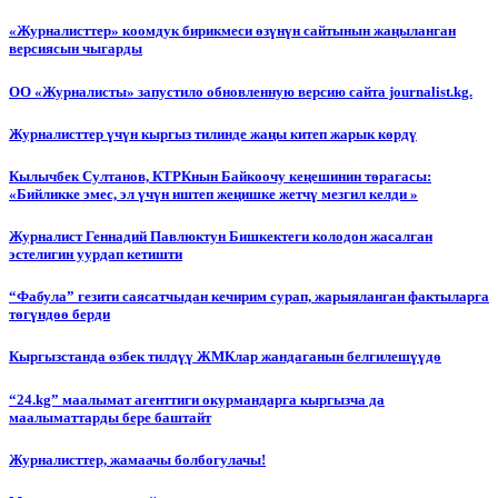
«Журналисттер» коомдук бирикмеси өзүнүн сайтынын жаңыланган
версиясын чыгарды
ОО «Журналисты» запустило обновленную версию сайта journalist.kg.
Журналисттер үчүн кыргыз тилинде жаңы китеп жарык көрдү
Кылычбек Султанов, КТРКнын Байкоочу кеңешинин төрагасы:
«Бийликке эмес, эл үчүн иштеп жеңишке жетчү мезгил келди »
Журналист Геннадий Павлюктун Бишкектеги колодон жасалган
эстелигин уурдап кетишти
“Фабула” гезити саясатчыдан кечирим сурап, жарыяланган фактыларга
төгүндөө берди
Кыргызстанда өзбек тилдүү ЖМКлар жандаганын белгилешүүдө
“24.kg” маалымат агенттиги окурмандарга кыргызча да
маалыматтарды бере баштайт
Журналисттер, жамаачы болбогулачы!