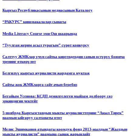
Кыргыз Республикасынын медиасынын Каталогу
“РАКУРС” киномакалалар сынагы
Media Literacy Сourse эми Ош шаарында
“Туулган жерим асыл турагым” сүрөт конкурсу
Салттуу ЖМКлар үчүн сайтка киргендердин санын өстүрүү боюнча
тренинг өткөрүлөт
Белгилүү кыргыз журналисти жардамга муктаж
Сайты жок ЖМКларга сайт ачып беребиз
Бегайым Усенова: КСДП демилгелеген мыйзам долбоору сөз
эркиндигин чектейт
5-ноябрда Кыргызстандын мыкты журналисттерине “Акыл Тирек”
наамын ыйгаруу салтанаты өтөт
Мелис Эшимканов атындагы коомдук фонд 2013-жылдын “Жылдын
мыкты журналисти” наамына сынак жарыялайт