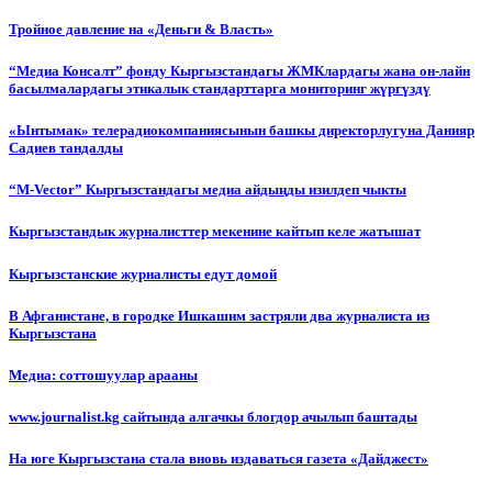
Тройное давление на «Деньги & Власть»
“Медиа Консалт” фонду Кыргызстандагы ЖМКлардагы жана он-лайн
басылмалардагы этикалык стандарттарга мониторинг жүргүздү
«Ынтымак» телерадиокомпаниясынын башкы директорлугуна Данияр
Садиев тандалды
“М-Vector” Кыргызстандагы медиа айдыңды изилдеп чыкты
Кыргызстандык журналисттер мекенине кайтып келе жатышат
Кыргызстанские журналисты едут домой
В Афганистане, в городке Ишкашим застряли два журналиста из
Кыргызстана
Медиа: соттошуулар арааны
www.journalist.kg сайтында алгачкы блогдор ачылып баштады
На юге Кыргызстана стала вновь издаваться газета «Дайджест»