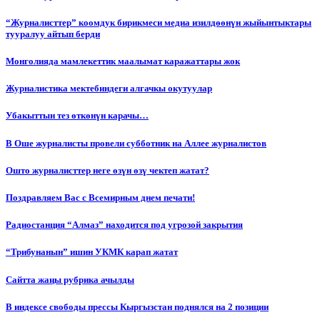
“Журналисттер” коомдук бирикмеси медиа изилдөөнүн жыйынтыктары
тууралуу айтып берди
Монголияда мамлекеттик маалымат каражаттары жок
Журналистика мектебиндеги алгачкы окутуулар
Убакыттын тез өткөнүн карачы…
В Оше журналисты провели субботник на Аллее журналистов
Ошто журналисттер неге өзүн өзү чектеп жатат?
Поздравляем Вас с Всемирным днем печати!
Радиостанция “Алмаз” находится под угрозой закрытия
“Трибунанын” ишин УКМК карап жатат
Сайтта жаңы рубрика ачылды
В индексе свободы прессы Кыргызстан поднялся на 2 позиции