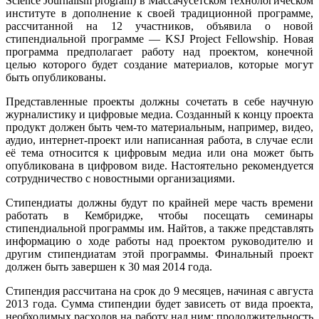
Science Journalism program) в Массачусетском технологическом
институте в дополнение к своей традиционной программе,
рассчитанной на 12 участников, объявила о новой
стипендиальной программе — KSJ Project Fellowship. Новая
программа предполагает работу над проектом, конечной
целью которого будет создание материалов, которые могут
быть опубликованы.
Представленные проекты должны сочетать в себе научную
журналистику и цифровые медиа. Созданный к концу проекта
продукт должен быть чем-то материальным, например, видео,
аудио, интернет-проект или написанная работа, в случае если
её тема относится к цифровым медиа или она может быть
опубликована в цифровом виде. Настоятельно рекомендуется
сотрудничество с новостными организациями.
Стипендиаты должны будут по крайней мере часть времени
работать в Кембридже, чтобы посещать семинары
стипендиальной программы им. Найтов, а также представлять
информацию о ходе работы над проектом руководителю и
другим стипендиатам этой программы. Финальный проект
должен быть завершен к 30 мая 2014 года.
Стипендия рассчитана на срок до 9 месяцев, начиная с августа
2013 года. Сумма стипендии будет зависеть от вида проекта,
необходимых расходов на работу над ним; продолжительность