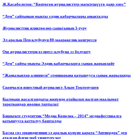
Ж.Касаболотов: “Көптөгөн журналисттер маектешүүгө даяр эмес”
“Дем” сайтынын мыкты элдик кабарчылары аныкталды
Журналисттик иликтөөлөр сынагынын 3-туру
Эл аралык Пен-клубунун 80-мааракелик конгресси
Ош журналисттери өз пресс-клубуна ээ болушту
“Дем” сайты мыкты Элдик кабарчыларга сынак жарыялайт
“Жаңылыктар алиппеси” семинарына катышууга сынак жарыланды
Cкончался известный журналист Алым Токтомушев
Кылмыш жасалгандыгы жөнүндө атайылап жалган маалымат
тараткандар жоопко тартылат
Бишкекте студенттик “Медиа Көпөлөк – 2014” медиафестивалга
катышууга катталуу башталды
Басма сөз эркиндигинин эл аралык күнүнө карата “Антиөрдөк” деп
аталган флеш-моб уюштурулат