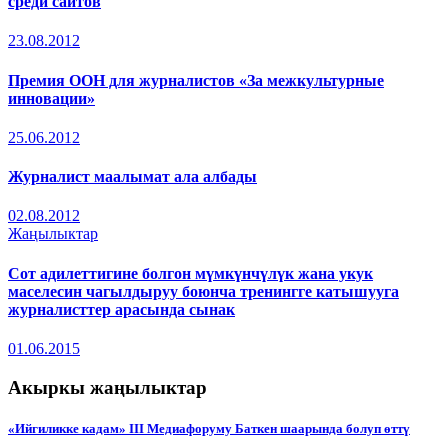
среди сайтов
23.08.2012
Премия ООН для журналистов «За межкультурные
инновации»
25.06.2012
Журналист маалымат ала албады
02.08.2012
Жаңылыктар
Сот адилеттигине болгон мүмкүнчүлүк жана укук
маселесин чагылдыруу боюнча тренингге катышууга
журналисттер арасында сынак
01.06.2015
Акыркы жаңылыктар
«Ийгиликке кадам» III Медиафоруму Баткен шаарында болуп өттү