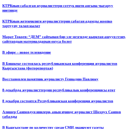
КТРКнын сабалган журналисттери соттук ишти аягына чыгаруу
ниетинде
КТРКнын жетекчилиги журналисттерин сабаган адамды жоопко
тартууну талап кылат
Марат Токоев: “ДЕМ” сайтынан бир эле мезгилде кырктан ашуун гезит,
сайттардын материалдарын окуса болот
В эфире – новое телевидение
В Бишкеке состоялась республиканская конференция журналистов
Кыргызстана (фоторепортаж)
Восстановлен памятник журналисту Геннадию Павлюку
8-декабрда журналисттердин республикалык конференциясы өтөт
8 декабря состоится Республиканская конференция журналистов
Алишер Саиповдун инилери, анын ичинде журналист Шохрух Саипов
сабалды
В Кыргызстане по количеству среди СМИ лидируют газеты