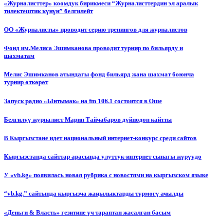
«Журналисттер» коомдук бирикмеси “Журналисттердин эл аралык
тилектештик күнүн” белгилейт
ОО «Журналисты» проводит серию тренингов для журналистов
Фонд им.Мелиса Эшимканова проводит турнир по бильярду и
шахматам
Мелис Эшимканов атындагы фонд бильярд жана шахмат боюнча
турнир өткөрөт
Запуск радио «Ынтымак» на fm 106.1 состоится в Оше
Белгилүү журналист Марип Тайчабаров дүйнөдөн кайтты
В Кыргызстане идет национальный интернет-конкурс среди сайтов
Кыргызстанда сайттар арасында улуттук-интернет сынагы жүрүүдө
У «vb.kg» появилась новая рубрика с новостями на кыргызском языке
“vb.kg.” сайтында кыргызча жаңылыктарды түрмөгү ачылды
«Деньги & Власть» гезитине үч тараптан жасалган басым