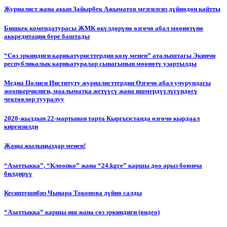
Журналист жана акын Зайырбек Ажыматов мезгилсиз дүйнөдөн кайтты
Бишкек комендатурасы ЖМК өкүлдөрүнө өзгөчө абал мөөнөтүнө
аккредитация бере баштады
“Сөз эркиндиги карикатуристтердин көзү менен” аталыштагы Экинчи
республикалык карикатуралар сынагынын мөөнөтү узартылды
Медиа Полиси Институту журналисттердин Өзгөчө абал учурундагы
жоопкерчилиги, маалыматка жетүүсү жана ишмердүүлүгүндөгү
чектөөлөр тууралуу
2020-жылдын 22-мартынан тарта Кыргызстанда өзгөчө кырдаал
киргизилди
Жаңы жылыңыздар менен!
“Азаттыкка”, “Клоопко” жана “24.kgге” каршы доо арыз боюнча
билдирүү
Кесиптешибиз Чынара Токонова дүйнө салды
“Азаттыкка” каршы иш жана сөз эркиндиги (видео)