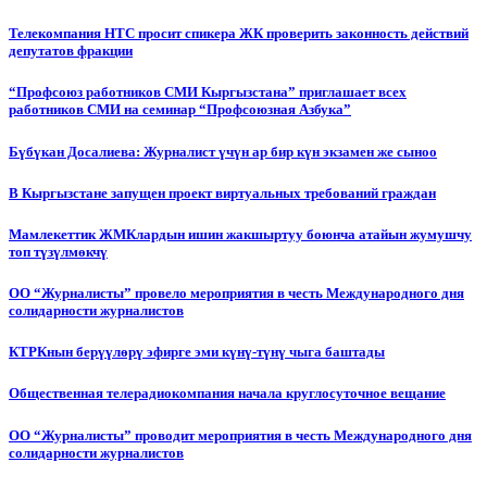
Телекомпания НТС просит спикера ЖК проверить законность действий
депутатов фракции
“Профсоюз работников СМИ Кыргызстана” приглашает всех
работников СМИ на семинар “Профсоюзная Азбука”
Бүбүкан Досалиева: Журналист үчүн ар бир күн экзамен же сыноо
В Кыргызстане запущен проект виртуальных требований граждан
Мамлекеттик ЖМКлардын ишин жакшыртуу боюнча атайын жумушчу
топ түзүлмөкчү
ОО “Журналисты” провело мероприятия в честь Международного дня
солидарности журналистов
КТРКнын берүүлөрү эфирге эми күнү-түнү чыга баштады
Общественная телерадиокомпания начала круглосуточное вещание
ОО “Журналисты” проводит мероприятия в честь Международного дня
солидарности журналистов