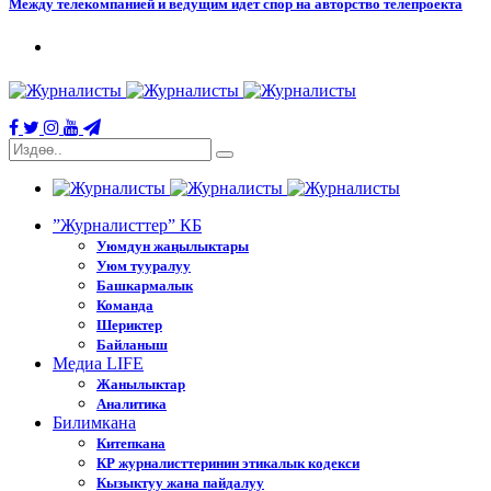
Между телекомпанией и ведущим идет спор на авторство телепроекта
”Журналисттер” КБ
Уюмдун жаңылыктары
Уюм тууралуу
Башкармалык
Команда
Шериктер
Байланыш
Медиа LIFE
Жанылыктар
Аналитика
Билимкана
Китепкана
КР журналисттеринин этикалык кодекси
Кызыктуу жана пайдалуу