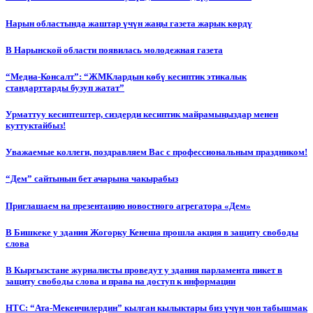
Нарын областында жаштар үчүн жаңы газета жарык көрдү
В Нарынской области появилась молодежная газета
“Медиа-Консалт”: “ЖМКлардын көбү кесиптик этикалык
стандарттарды бузуп жатат”
Урматтуу кесиптештер, сиздерди кесиптик майрамыңыздар менен
куттуктайбыз!
Уважаемые коллеги, поздравляем Вас с профессиональным праздником!
“Дем” сайтынын бет ачарына чакырабыз
Приглашаем на презентацию новостного агрегатора «Дем»
В Бишкеке у здания Жогорку Кенеша прошла акция в защиту свободы
слова
В Кыргызстане журналисты проведут у здания парламента пикет в
защиту свободы слова и права на доступ к информации
НТС: “Ата-Мекенчилердин” кылган кылыктары биз үчүн чон табышмак