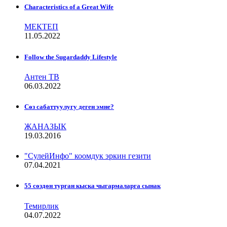
Characteristics of a Great Wife
МЕКТЕП
11.05.2022
Follow the Sugardaddy Lifestyle
Антен ТВ
06.03.2022
Сѳз сабаттуулугу деген эмне?
ЖАНАЗЫК
19.03.2016
"СулейИнфо" коомдук эркин гезити
07.04.2021
55 сөздөн турган кыска чыгармаларга сынак
Темирлик
04.07.2022