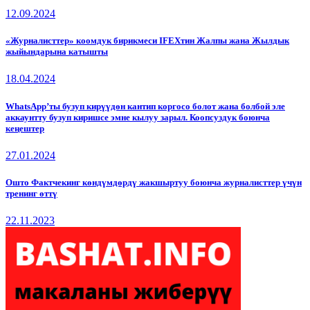
12.09.2024
«Журналисттер» коомдук бирикмеси IFEXтин Жалпы жана Жылдык
жыйындарына катышты
18.04.2024
WhatsApp’ты бузуп кирүүдөн кантип коргосо болот жана болбой эле
аккаунтту бузуп киришсе эмне кылуу зарыл. Коопсуздук боюнча
кеңештер
27.01.2024
Ошто Фактчекинг көндүмдөрдү жакшыртуу боюнча журналисттер үчүн
тренинг өттү
22.11.2023