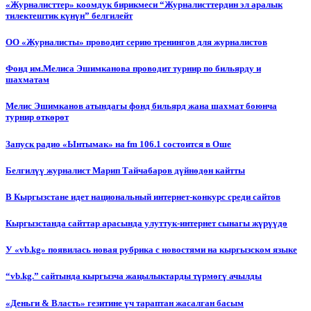
«Журналисттер» коомдук бирикмеси “Журналисттердин эл аралык
тилектештик күнүн” белгилейт
ОО «Журналисты» проводит серию тренингов для журналистов
Фонд им.Мелиса Эшимканова проводит турнир по бильярду и
шахматам
Мелис Эшимканов атындагы фонд бильярд жана шахмат боюнча
турнир өткөрөт
Запуск радио «Ынтымак» на fm 106.1 состоится в Оше
Белгилүү журналист Марип Тайчабаров дүйнөдөн кайтты
В Кыргызстане идет национальный интернет-конкурс среди сайтов
Кыргызстанда сайттар арасында улуттук-интернет сынагы жүрүүдө
У «vb.kg» появилась новая рубрика с новостями на кыргызском языке
“vb.kg.” сайтында кыргызча жаңылыктарды түрмөгү ачылды
«Деньги & Власть» гезитине үч тараптан жасалган басым