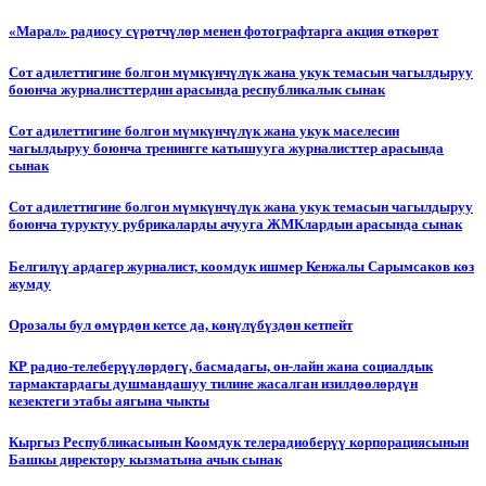
«Марал» радиосу сүрөтчүлөр менен фотографтарга акция өткөрөт
Сот адилеттигине болгон мүмкүнчүлүк жана укук темасын чагылдыруу
боюнча журналисттердин арасында республикалык сынак
Сот адилеттигине болгон мүмкүнчүлүк жана укук маселесин
чагылдыруу боюнча тренингге катышууга журналисттер арасында
сынак
Сот адилеттигине болгон мүмкүнчүлүк жана укук темасын чагылдыруу
боюнча туруктуу рубрикаларды ачууга ЖМКлардын арасында сынак
Белгилүү ардагер журналист, коомдук ишмер Кенжалы Сарымсаков көз
жумду
Орозалы бул өмүрдөн кетсе да, көңүлүбүздөн кетпейт
КР радио-телеберүүлөрдөгү, басмадагы, он-лайн жана социалдык
тармактардагы душмандашуу тилине жасалган изилдөөлөрдүн
кезектеги этабы аягына чыкты
Кыргыз Республикасынын Коомдук телерадиоберүү корпорациясынын
Башкы директору кызматына ачык сынак