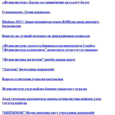
«Журналисттер»: Басма сөз эркиндигине кол салуу болду
Сурамжылоо: Элдик каржылоо
Шайлоо-2017: Аккредитациядан өткөн ЖМКлар жана интернет-
басылмалар
Конкурс на лучший материал по приграничным вопросам
«Журналисттер» коомдук бирикмеси кесиптештерди 3-майда
“Журналисттер аллеясында” көчөттөрдү отургузууга чакырат
“Журналистика негиздери” китеби жарык көрдү
“Азаттык” фотосынак жарыялайт
Кыргыз гезиттерин тушаган каатчылык
Журналисттер үчүн шайлоо боюнча чакан окуу куралы
Адам укуктары жаатындагы мыкты журналисттик иликтөө үчүн
улуттук конкурс
“ЫНТЫМАК” Медиа мектепке окуу үчүн сынак жарыялайт