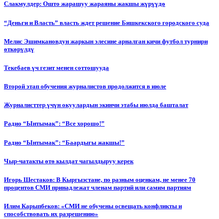
Слакмулдер: Ошто жарашуу жараяны жакшы жүрүүдө
“Деньги и Власть” власть ждет решение Бишкекского городского суда
Мелис Эшимкановдун жаркын элесине арналган кичи футбол турнири
өткөрүлдү
Текебаев үч гезит менен соттошууда
Второй этап обучения журналистов продолжится в июле
Журналисттер үчүн окуулардын экинчи этабы июлда башталат
Радио “Ынтымак”: “Все хорошо!”
Радио “Ынтымак”: “Баардыгы жакшы!”
Чыр-чатакты өтө кылдат чагылдыруу керек
Игорь Шестаков: В Кыргызстане, по разным оценкам, не менее 70
процентов СМИ принадлежат членам партий или самим партиям
Илим Карыпбеков: «СМИ не обучены освещать конфликты и
способствовать их разрешению»