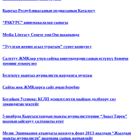
Кыргыз Республикасынын медиасынын Каталогу
“РАКУРС” киномакалалар сынагы
Media Literacy Сourse эми Ош шаарында
“Туулган жерим асыл турагым” сүрөт конкурсу
Салттуу ЖМКлар үчүн сайтка киргендердин санын өстүрүү боюнча
тренинг өткөрүлөт
Белгилүү кыргыз журналисти жардамга муктаж
Сайты жок ЖМКларга сайт ачып беребиз
Бегайым Усенова: КСДП демилгелеген мыйзам долбоору сөз
эркиндигин чектейт
5-ноябрда Кыргызстандын мыкты журналисттерине “Акыл Тирек”
наамын ыйгаруу салтанаты өтөт
Мелис Эшимканов атындагы коомдук фонд 2013-жылдын “Жылдын
мыкты журналисти” наамына сынак жарыялайт