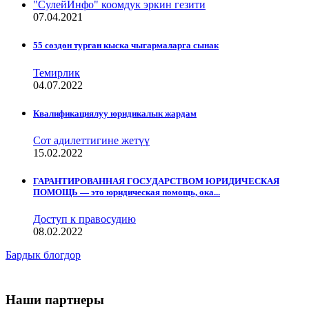
"СулейИнфо" коомдук эркин гезити
07.04.2021
55 сөздөн турган кыска чыгармаларга сынак
Темирлик
04.07.2022
Квалификациялуу юридикалык жардам
Сот адилеттигине жетүү
15.02.2022
ГАРАНТИРОВАННАЯ ГОСУДАРСТВОМ ЮРИДИЧЕСКАЯ
ПОМОЩЬ — это юридическая помощь, ока...
Доступ к правосудию
08.02.2022
Бардык блогдор
Наши партнеры