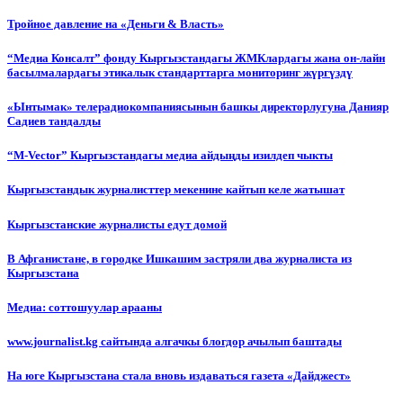
Тройное давление на «Деньги & Власть»
“Медиа Консалт” фонду Кыргызстандагы ЖМКлардагы жана он-лайн
басылмалардагы этикалык стандарттарга мониторинг жүргүздү
«Ынтымак» телерадиокомпаниясынын башкы директорлугуна Данияр
Садиев тандалды
“М-Vector” Кыргызстандагы медиа айдыңды изилдеп чыкты
Кыргызстандык журналисттер мекенине кайтып келе жатышат
Кыргызстанские журналисты едут домой
В Афганистане, в городке Ишкашим застряли два журналиста из
Кыргызстана
Медиа: соттошуулар арааны
www.journalist.kg сайтында алгачкы блогдор ачылып баштады
На юге Кыргызстана стала вновь издаваться газета «Дайджест»