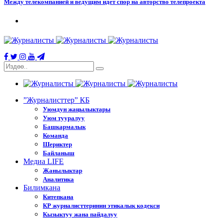
Между телекомпанией и ведущим идет спор на авторство телепроекта
”Журналисттер” КБ
Уюмдун жаңылыктары
Уюм тууралуу
Башкармалык
Команда
Шериктер
Байланыш
Медиа LIFE
Жанылыктар
Аналитика
Билимкана
Китепкана
КР журналисттеринин этикалык кодекси
Кызыктуу жана пайдалуу