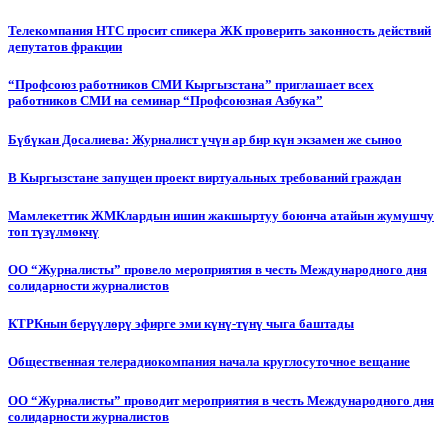
Телекомпания НТС просит спикера ЖК проверить законность действий
депутатов фракции
“Профсоюз работников СМИ Кыргызстана” приглашает всех
работников СМИ на семинар “Профсоюзная Азбука”
Бүбүкан Досалиева: Журналист үчүн ар бир күн экзамен же сыноо
В Кыргызстане запущен проект виртуальных требований граждан
Мамлекеттик ЖМКлардын ишин жакшыртуу боюнча атайын жумушчу
топ түзүлмөкчү
ОО “Журналисты” провело мероприятия в честь Международного дня
солидарности журналистов
КТРКнын берүүлөрү эфирге эми күнү-түнү чыга баштады
Общественная телерадиокомпания начала круглосуточное вещание
ОО “Журналисты” проводит мероприятия в честь Международного дня
солидарности журналистов