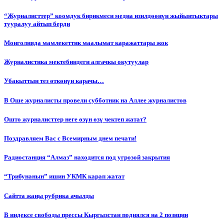
“Журналисттер” коомдук бирикмеси медиа изилдөөнүн жыйынтыктары
тууралуу айтып берди
Монголияда мамлекеттик маалымат каражаттары жок
Журналистика мектебиндеги алгачкы окутуулар
Убакыттын тез өткөнүн карачы…
В Оше журналисты провели субботник на Аллее журналистов
Ошто журналисттер неге өзүн өзү чектеп жатат?
Поздравляем Вас с Всемирным днем печати!
Радиостанция “Алмаз” находится под угрозой закрытия
“Трибунанын” ишин УКМК карап жатат
Сайтта жаңы рубрика ачылды
В индексе свободы прессы Кыргызстан поднялся на 2 позиции