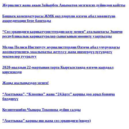
Журналист жана акын Зайырбек Ажыматов мезгилсиз дүйнөдөн кайтты
Бишкек комендатурасы ЖМК өкүлдөрүнө өзгөчө абал мөөнөтүнө
аккредитация бере баштады
“Сөз эркиндиги карикатуристтердин көзү менен” аталыштагы Экинчи
республикалык карикатуралар сынагынын мөөнөтү узартылды
Медиа Полиси Институту журналисттердин Өзгөчө абал учурундагы
жоопкерчилиги, маалыматка жетүүсү жана ишмердүүлүгүндөгү
чектөөлөр тууралуу
2020-жылдын 22-мартынан тарта Кыргызстанда өзгөчө кырдаал
киргизилди
Жаңы жылыңыздар менен!
“Азаттыкка”, “Клоопко” жана “24.kgге” каршы доо арыз боюнча
билдирүү
Кесиптешибиз Чынара Токонова дүйнө салды
“Азаттыкка” каршы иш жана сөз эркиндиги (видео)