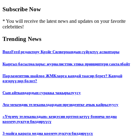
Subscribe Now
* You will receive the latest news and updates on your favorite
celebrities!
Trending News
BuzzFeed редактору Крэйг Силвермандын сүйүктүү аспаптары
Кыргыз басылмалары: журналисттик этика принциптери сакталбайт
Парламенттик шайлоо ЖМКларга кандай таасир берет? Кандай
өзгөрүүлөр болот?
Сын айткандардын суракка чакырылуусу
Ата-мекендик телеканалдардын президентке ачык кайрылуусу
«Үчүнчү телеканалдын» кеңсесин өрттөп кетүү боюнча медиа
коомчулуктун билдирүүсү
3-майга карата медиа коомчулуктун билдирүүсү