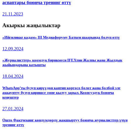
аспаптары боюнча тренинг өттү
21.11.2023
Акыркы жаңылыктар
«Ийгиликке кадам» III Медиафоруму Баткен шаарында болуп өттү
12.09.2024
«Журналисттер» коомдук бирикмеси IFEXтин Жалпы жана Жылдык
жыйындарына катышты
18.04.2024
WhatsApp’ты бузуп кирүүдөн кантип коргосо болот жана болбой эле
аккаунтту бузуп киришсе эмне кылуу зарыл. Коопсуздук боюнча
кеңештер
27.01.2024
Ошто Фактчекинг көндүмдөрдү жакшыртуу боюнча журналисттер үчүн
тренинг өттү