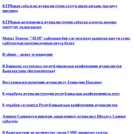
КТРКнын сабалган журналисттери соттук ишти аягына чыгаруу
ниетинде
КТРКнын жетекчилиги журналисттерин сабаган адамды жоопко
тартууну талап кылат
Марат Токоев: “ДЕМ” сайтынан бир эле мезгилде кырктан ашуун гезит,
сайттардын материалдарын окуса болот
В эфире – новое телевидение
В Бишкеке состоялась республиканская конференция журналистов
Кыргызстана (фоторепортаж)
Восстановлен памятник журналисту Геннадию Павлюку
8-декабрда журналисттердин республикалык конференциясы өтөт
8 декабря состоится Республиканская конференция журналистов
Алишер Саиповдун инилери, анын ичинде журналист Шохрух Саипов
сабалды
В Кыргызстане по количеству среди СМИ лидируют газеты