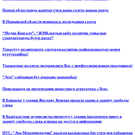
Нарын областында жаштар үчүн жаңы газета жарык көрдү
В Нарынской области появилась молодежная газета
“Медиа-Консалт”: “ЖМКлардын көбү кесиптик этикалык
стандарттарды бузуп жатат”
Урматтуу кесиптештер, сиздерди кесиптик майрамыңыздар менен
куттуктайбыз!
Уважаемые коллеги, поздравляем Вас с профессиональным праздником!
“Дем” сайтынын бет ачарына чакырабыз
Приглашаем на презентацию новостного агрегатора «Дем»
В Бишкеке у здания Жогорку Кенеша прошла акция в защиту свободы
слова
В Кыргызстане журналисты проведут у здания парламента пикет в
защиту свободы слова и права на доступ к информации
НТС: “Ата-Мекенчилердин” кылган кылыктары биз үчүн чон табышмак