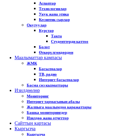
Аспаптар
Технологиялар
Укук жана этика
Кесиптик сырлар
Окутуулар
Курстар
Такта
Студенттерди каттоо
Болот
Өткөрүлгөндөрдөн
Маалыматтар кампасы
ЖМК
Басылмалар
ТВ, радио
Интернет басылмалар
Басма сөз кызматтары
Изилдөөлөр
Мониторинг
Интернет тармагынын абалы
Жалпыга маалымдоо каражаттары
Башка мониторингдер
Изилдөө жана отчеттор
Cайттын картасы
Кыргызча
Кыргызча