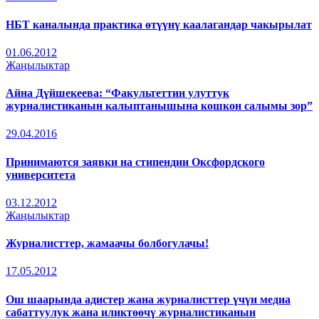
НБТ каналында практика өтүүнү каалагандар чакырылат
01.06.2012
Жаңылыктар
Айна Дүйшекеева: “Факультеттин улуттук
журналистиканын калыптанышына кошкон салымы зор”
29.04.2016
Принимаются заявки на стипендии Оксфордского
университета
03.12.2012
Жаңылыктар
Журналисттер, жамаачы болбогулачы!
17.05.2012
Ош шаарында адистер жана журналисттер үчүн медиа
сабаттуулук жана иликтөөчү журналистиканын