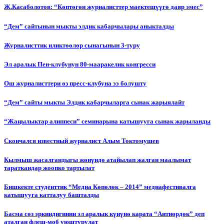
Ж.Касаболотов: “Көптөгөн журналисттер маектешүүгө даяр эмес”
“Дем” сайтынын мыкты элдик кабарчылары аныкталды
Журналисттик иликтөөлөр сынагынын 3-туру
Эл аралык Пен-клубунун 80-мааракелик конгресси
Ош журналисттери өз пресс-клубуна ээ болушту
“Дем” сайты мыкты Элдик кабарчыларга сынак жарыялайт
“Жаңылыктар алиппеси” семинарына катышууга сынак жарыланды
Cкончался известный журналист Алым Токтомушев
Кылмыш жасалгандыгы жөнүндө атайылап жалган маалымат
тараткандар жоопко тартылат
Бишкекте студенттик “Медиа Көпөлөк – 2014” медиафестивалга
катышууга катталуу башталды
Басма сөз эркиндигинин эл аралык күнүнө карата “Антиөрдөк” деп
аталган флеш-моб уюштурулат