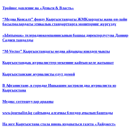
Тройное давление на «Деньги & Власть»
“Медиа Консалт” фонду Кыргызстандагы ЖМКлардагы жана он-лайн
басылмалардагы этикалык стандарттарга мониторинг жүргүздү
«Ынтымак» телерадиокомпаниясынын башкы директорлугуна Данияр
Садиев тандалды
“М-Vector” Кыргызстандагы медиа айдыңды изилдеп чыкты
Кыргызстандык журналисттер мекенине кайтып келе жатышат
Кыргызстанские журналисты едут домой
В Афганистане, в городке Ишкашим застряли два журналиста из
Кыргызстана
Медиа: соттошуулар арааны
www.journalist.kg сайтында алгачкы блогдор ачылып баштады
На юге Кыргызстана стала вновь издаваться газета «Дайджест»