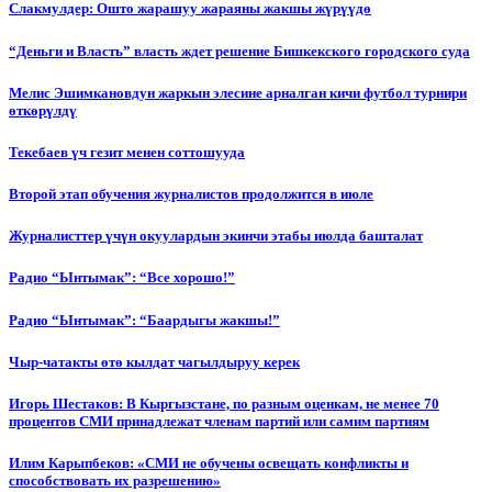
Слакмулдер: Ошто жарашуу жараяны жакшы жүрүүдө
“Деньги и Власть” власть ждет решение Бишкекского городского суда
Мелис Эшимкановдун жаркын элесине арналган кичи футбол турнири
өткөрүлдү
Текебаев үч гезит менен соттошууда
Второй этап обучения журналистов продолжится в июле
Журналисттер үчүн окуулардын экинчи этабы июлда башталат
Радио “Ынтымак”: “Все хорошо!”
Радио “Ынтымак”: “Баардыгы жакшы!”
Чыр-чатакты өтө кылдат чагылдыруу керек
Игорь Шестаков: В Кыргызстане, по разным оценкам, не менее 70
процентов СМИ принадлежат членам партий или самим партиям
Илим Карыпбеков: «СМИ не обучены освещать конфликты и
способствовать их разрешению»