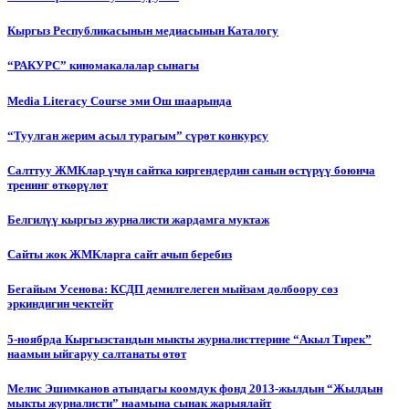
Кыргыз Республикасынын медиасынын Каталогу
“РАКУРС” киномакалалар сынагы
Media Literacy Сourse эми Ош шаарында
“Туулган жерим асыл турагым” сүрөт конкурсу
Салттуу ЖМКлар үчүн сайтка киргендердин санын өстүрүү боюнча
тренинг өткөрүлөт
Белгилүү кыргыз журналисти жардамга муктаж
Сайты жок ЖМКларга сайт ачып беребиз
Бегайым Усенова: КСДП демилгелеген мыйзам долбоору сөз
эркиндигин чектейт
5-ноябрда Кыргызстандын мыкты журналисттерине “Акыл Тирек”
наамын ыйгаруу салтанаты өтөт
Мелис Эшимканов атындагы коомдук фонд 2013-жылдын “Жылдын
мыкты журналисти” наамына сынак жарыялайт