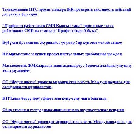
Телекомпания НТС просит спикера ЖК проверить законность действий
депутатов фракции
“Профсоюз работников СМИ Кыргызстана” приглашает всех
работников СМИ на семинар “Профсоюзная Азбука”
Бүбүкан Досалиева: Журналист үчүн ар бир күн экзамен же сыноо
В Кыргызстане запущен проект виртуальных требований граждан
Мамлекеттик ЖМКлардын ишин жакшыртуу боюнча атайын жумушчу
топ түзүлмөкчү
ОО “Журналисты” провело мероприятия в честь Международного дня
солидарности журналистов
КТРКнын берүүлөрү эфирге эми күнү-түнү чыга баштады
Общественная телерадиокомпания начала круглосуточное вещание
ОО “Журналисты” проводит мероприятия в честь Международного дня
солидарности журналистов