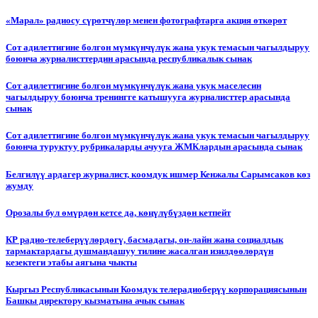
«Марал» радиосу сүрөтчүлөр менен фотографтарга акция өткөрөт
Сот адилеттигине болгон мүмкүнчүлүк жана укук темасын чагылдыруу
боюнча журналисттердин арасында республикалык сынак
Сот адилеттигине болгон мүмкүнчүлүк жана укук маселесин
чагылдыруу боюнча тренингге катышууга журналисттер арасында
сынак
Сот адилеттигине болгон мүмкүнчүлүк жана укук темасын чагылдыруу
боюнча туруктуу рубрикаларды ачууга ЖМКлардын арасында сынак
Белгилүү ардагер журналист, коомдук ишмер Кенжалы Сарымсаков көз
жумду
Орозалы бул өмүрдөн кетсе да, көңүлүбүздөн кетпейт
КР радио-телеберүүлөрдөгү, басмадагы, он-лайн жана социалдык
тармактардагы душмандашуу тилине жасалган изилдөөлөрдүн
кезектеги этабы аягына чыкты
Кыргыз Республикасынын Коомдук телерадиоберүү корпорациясынын
Башкы директору кызматына ачык сынак