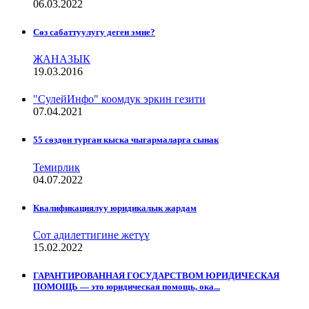
06.03.2022
Сѳз сабаттуулугу деген эмне?
ЖАНАЗЫК
19.03.2016
"СулейИнфо" коомдук эркин гезити
07.04.2021
55 сөздөн турган кыска чыгармаларга сынак
Темирлик
04.07.2022
Квалификациялуу юридикалык жардам
Сот адилеттигине жетүү
15.02.2022
ГАРАНТИРОВАННАЯ ГОСУДАРСТВОМ ЮРИДИЧЕСКАЯ
ПОМОЩЬ — это юридическая помощь, ока...