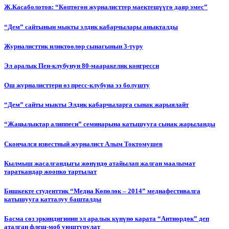
Ж.Касаболотов: “Көптөгөн журналисттер маектешүүгө даяр эмес”
“Дем” сайтынын мыкты элдик кабарчылары аныкталды
Журналисттик иликтөөлөр сынагынын 3-туру
Эл аралык Пен-клубунун 80-мааракелик конгресси
Ош журналисттери өз пресс-клубуна ээ болушту
“Дем” сайты мыкты Элдик кабарчыларга сынак жарыялайт
“Жаңылыктар алиппеси” семинарына катышууга сынак жарыланды
Cкончался известный журналист Алым Токтомушев
Кылмыш жасалгандыгы жөнүндө атайылап жалган маалымат
тараткандар жоопко тартылат
Бишкекте студенттик “Медиа Көпөлөк – 2014” медиафестивалга
катышууга катталуу башталды
Басма сөз эркиндигинин эл аралык күнүнө карата “Антиөрдөк” деп
аталган флеш-моб уюштурулат