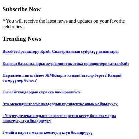
Subscribe Now
* You will receive the latest news and updates on your favorite
celebrities!
Trending News
BuzzFeed редактору Крэйг Силвермандын сүйүктүү аспаптары
Кыргыз басылмалары: журналисттик этика принциптери сакталбайт
Парламенттик шайлоо ЖМКларга кандай таасир берет? Кандай
өзгөрүүлөр болот?
Сын айткандардын суракка чакырылуусу
Ата-мекендик телеканалдардын президентке ачык кайрылуусу
«Үчүнчү телеканалдын» кеңсесин өрттөп кетүү боюнча медиа
коомчулуктун билдирүүсү
3-майга карата медиа коомчулуктун билдирүүсү