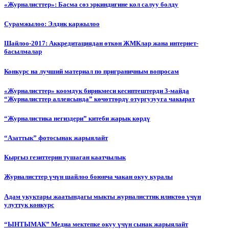
«Журналисттер»: Басма сөз эркиндигине кол салуу болду
Сурамжылоо: Элдик каржылоо
Шайлоо-2017: Аккредитациядан өткөн ЖМКлар жана интернет-
басылмалар
Конкурс на лучший материал по приграничным вопросам
«Журналисттер» коомдук бирикмеси кесиптештерди 3-майда
“Журналисттер аллеясында” көчөттөрдү отургузууга чакырат
“Журналистика негиздери” китеби жарык көрдү
“Азаттык” фотосынак жарыялайт
Кыргыз гезиттерин тушаган каатчылык
Журналисттер үчүн шайлоо боюнча чакан окуу куралы
Адам укуктары жаатындагы мыкты журналисттик иликтөө үчүн
улуттук конкурс
“ЫНТЫМАК” Медиа мектепке окуу үчүн сынак жарыялайт