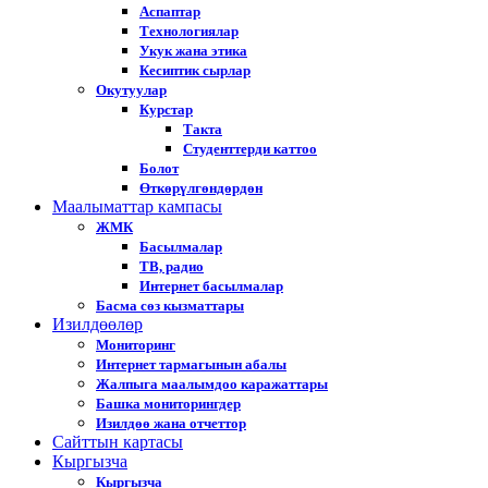
Аспаптар
Технологиялар
Укук жана этика
Кесиптик сырлар
Окутуулар
Курстар
Такта
Студенттерди каттоо
Болот
Өткөрүлгөндөрдөн
Маалыматтар кампасы
ЖМК
Басылмалар
ТВ, радио
Интернет басылмалар
Басма сөз кызматтары
Изилдөөлөр
Мониторинг
Интернет тармагынын абалы
Жалпыга маалымдоо каражаттары
Башка мониторингдер
Изилдөө жана отчеттор
Cайттын картасы
Кыргызча
Кыргызча