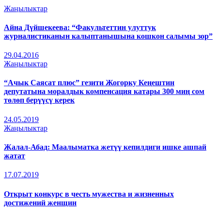
Жаңылыктар
Айна Дүйшекеева: “Факультеттин улуттук
журналистиканын калыптанышына кошкон салымы зор”
29.04.2016
Жаңылыктар
“Ачык Саясат плюс” гезити Жогорку Кеңештин
депутатына моралдык компенсация катары 300 миң сом
төлөп берүүсү керек
24.05.2019
Жаңылыктар
Жалал-Абад: Маалыматка жетүү кепилдиги ишке ашпай
жатат
17.07.2019
Открыт конкурс в честь мужества и жизненных
достижений женщин