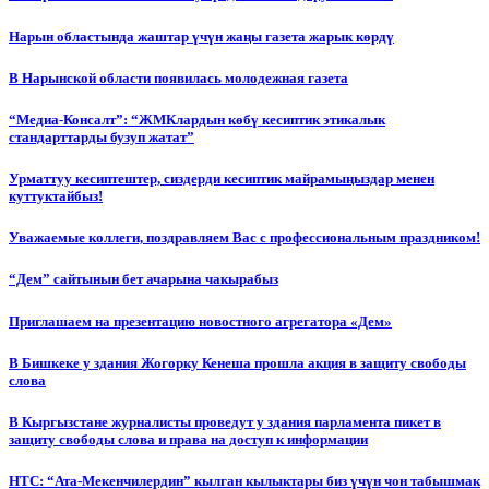
Нарын областында жаштар үчүн жаңы газета жарык көрдү
В Нарынской области появилась молодежная газета
“Медиа-Консалт”: “ЖМКлардын көбү кесиптик этикалык
стандарттарды бузуп жатат”
Урматтуу кесиптештер, сиздерди кесиптик майрамыңыздар менен
куттуктайбыз!
Уважаемые коллеги, поздравляем Вас с профессиональным праздником!
“Дем” сайтынын бет ачарына чакырабыз
Приглашаем на презентацию новостного агрегатора «Дем»
В Бишкеке у здания Жогорку Кенеша прошла акция в защиту свободы
слова
В Кыргызстане журналисты проведут у здания парламента пикет в
защиту свободы слова и права на доступ к информации
НТС: “Ата-Мекенчилердин” кылган кылыктары биз үчүн чон табышмак