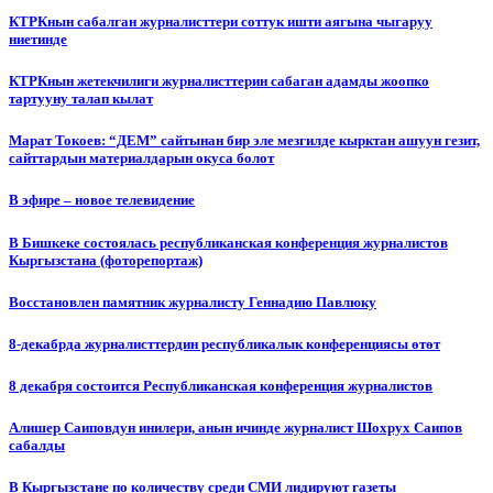
КТРКнын сабалган журналисттери соттук ишти аягына чыгаруу
ниетинде
КТРКнын жетекчилиги журналисттерин сабаган адамды жоопко
тартууну талап кылат
Марат Токоев: “ДЕМ” сайтынан бир эле мезгилде кырктан ашуун гезит,
сайттардын материалдарын окуса болот
В эфире – новое телевидение
В Бишкеке состоялась республиканская конференция журналистов
Кыргызстана (фоторепортаж)
Восстановлен памятник журналисту Геннадию Павлюку
8-декабрда журналисттердин республикалык конференциясы өтөт
8 декабря состоится Республиканская конференция журналистов
Алишер Саиповдун инилери, анын ичинде журналист Шохрух Саипов
сабалды
В Кыргызстане по количеству среди СМИ лидируют газеты