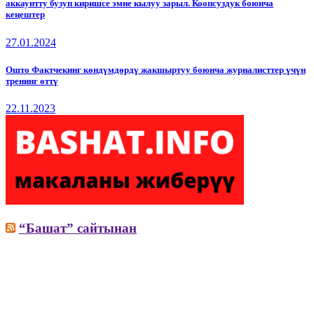
аккаунтту бузуп киришсе эмне кылуу зарыл. Коопсуздук боюнча
кеңештер
27.01.2024
Ошто Фактчекинг көндүмдөрдү жакшыртуу боюнча журналисттер үчүн
тренинг өттү
22.11.2023
“Башат” сайтынан