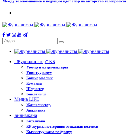
Между телекомпанией и ведущим идет спор на авторство телепроекта
”Журналисттер” КБ
Уюмдун жаңылыктары
Уюм тууралуу
Башкармалык
Команда
Шериктер
Байланыш
Медиа LIFE
Жанылыктар
Аналитика
Билимкана
Китепкана
КР журналисттеринин этикалык кодекси
Кызыктуу жана пайдалуу