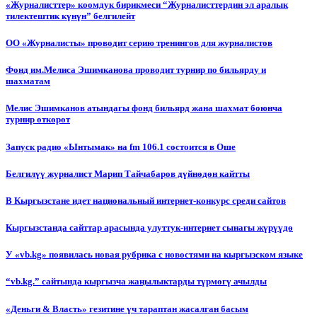
«Журналисттер» коомдук бирикмеси “Журналисттердин эл аралык
тилектештик күнүн” белгилейт
ОО «Журналисты» проводит серию тренингов для журналистов
Фонд им.Мелиса Эшимканова проводит турнир по бильярду и
шахматам
Мелис Эшимканов атындагы фонд бильярд жана шахмат боюнча
турнир өткөрөт
Запуск радио «Ынтымак» на fm 106.1 состоится в Оше
Белгилүү журналист Марип Тайчабаров дүйнөдөн кайтты
В Кыргызстане идет национальный интернет-конкурс среди сайтов
Кыргызстанда сайттар арасында улуттук-интернет сынагы жүрүүдө
У «vb.kg» появилась новая рубрика с новостями на кыргызском языке
“vb.kg.” сайтында кыргызча жаңылыктарды түрмөгү ачылды
«Деньги & Власть» гезитине үч тараптан жасалган басым