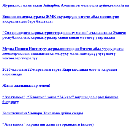
Журналист жана акын Зайырбек Ажыматов мезгилсиз дүйнөдөн кайтты
Бишкек комендатурасы ЖМК өкүлдөрүнө өзгөчө абал мөөнөтүнө
аккредитация бере баштады
“Сөз эркиндиги карикатуристтердин көзү менен” аталыштагы Экинчи
республикалык карикатуралар сынагынын мөөнөтү узартылды
Медиа Полиси Институту журналисттердин Өзгөчө абал учурундагы
жоопкерчилиги, маалыматка жетүүсү жана ишмердүүлүгүндөгү
чектөөлөр тууралуу
2020-жылдын 22-мартынан тарта Кыргызстанда өзгөчө кырдаал
киргизилди
Жаңы жылыңыздар менен!
“Азаттыкка”, “Клоопко” жана “24.kgге” каршы доо арыз боюнча
билдирүү
Кесиптешибиз Чынара Токонова дүйнө салды
“Азаттыкка” каршы иш жана сөз эркиндиги (видео)