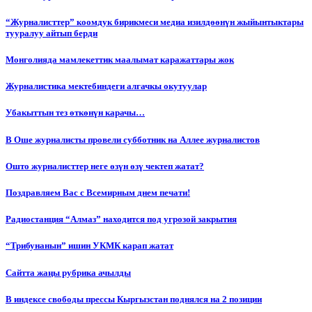
“Журналисттер” коомдук бирикмеси медиа изилдөөнүн жыйынтыктары
тууралуу айтып берди
Монголияда мамлекеттик маалымат каражаттары жок
Журналистика мектебиндеги алгачкы окутуулар
Убакыттын тез өткөнүн карачы…
В Оше журналисты провели субботник на Аллее журналистов
Ошто журналисттер неге өзүн өзү чектеп жатат?
Поздравляем Вас с Всемирным днем печати!
Радиостанция “Алмаз” находится под угрозой закрытия
“Трибунанын” ишин УКМК карап жатат
Сайтта жаңы рубрика ачылды
В индексе свободы прессы Кыргызстан поднялся на 2 позиции