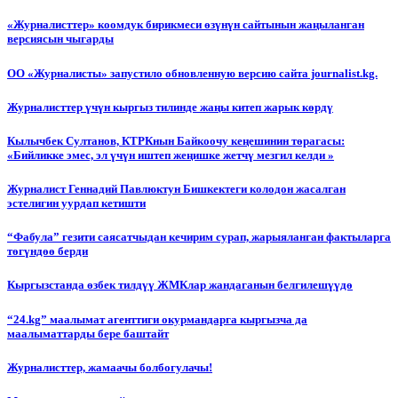
«Журналисттер» коомдук бирикмеси өзүнүн сайтынын жаңыланган
версиясын чыгарды
ОО «Журналисты» запустило обновленную версию сайта journalist.kg.
Журналисттер үчүн кыргыз тилинде жаңы китеп жарык көрдү
Кылычбек Султанов, КТРКнын Байкоочу кеңешинин төрагасы:
«Бийликке эмес, эл үчүн иштеп жеңишке жетчү мезгил келди »
Журналист Геннадий Павлюктун Бишкектеги колодон жасалган
эстелигин уурдап кетишти
“Фабула” гезити саясатчыдан кечирим сурап, жарыяланган фактыларга
төгүндөө берди
Кыргызстанда өзбек тилдүү ЖМКлар жандаганын белгилешүүдө
“24.kg” маалымат агенттиги окурмандарга кыргызча да
маалыматтарды бере баштайт
Журналисттер, жамаачы болбогулачы!