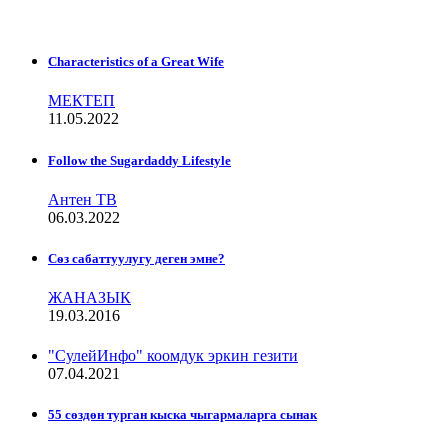
Characteristics of a Great Wife
МЕКТЕП
11.05.2022
Follow the Sugardaddy Lifestyle
Антен ТВ
06.03.2022
Сѳз сабаттуулугу деген эмне?
ЖАНАЗЫК
19.03.2016
"СулейИнфо" коомдук эркин гезити
07.04.2021
55 сөздөн турган кыска чыгармаларга сынак