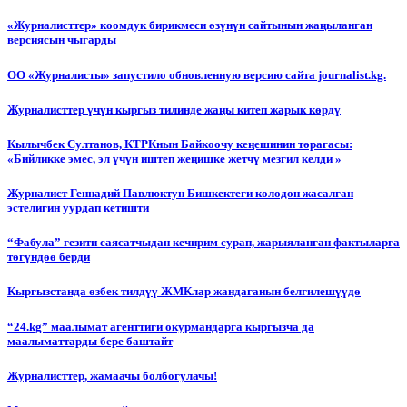
«Журналисттер» коомдук бирикмеси өзүнүн сайтынын жаңыланган
версиясын чыгарды
ОО «Журналисты» запустило обновленную версию сайта journalist.kg.
Журналисттер үчүн кыргыз тилинде жаңы китеп жарык көрдү
Кылычбек Султанов, КТРКнын Байкоочу кеңешинин төрагасы:
«Бийликке эмес, эл үчүн иштеп жеңишке жетчү мезгил келди »
Журналист Геннадий Павлюктун Бишкектеги колодон жасалган
эстелигин уурдап кетишти
“Фабула” гезити саясатчыдан кечирим сурап, жарыяланган фактыларга
төгүндөө берди
Кыргызстанда өзбек тилдүү ЖМКлар жандаганын белгилешүүдө
“24.kg” маалымат агенттиги окурмандарга кыргызча да
маалыматтарды бере баштайт
Журналисттер, жамаачы болбогулачы!