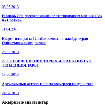
08.05.2013
И вновь Общереспубликанское тестирование: мнения «За»
и «Против»
11.04.2013
Кыргызстандагы 12 өзбек качкыны мажбур түрдө
Өзбекстанга кайтарылган
28.02.2013
2.ТЕЛЕВИДЕНИЕНИН ТАРЫХЫ ЖАНА ӨНҮГҮҮ
ТЕНДЕНЦИЯЛАРЫ
13.06.2013
Артыкчылык аттестатына талапкерлер сындан өтөт
24.04.2013
Акыркы жаңылыктар