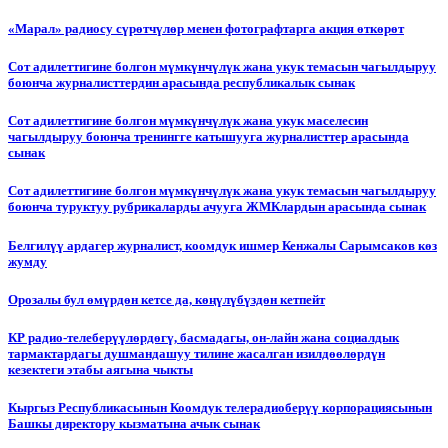
«Марал» радиосу сүрөтчүлөр менен фотографтарга акция өткөрөт
Сот адилеттигине болгон мүмкүнчүлүк жана укук темасын чагылдыруу
боюнча журналисттердин арасында республикалык сынак
Сот адилеттигине болгон мүмкүнчүлүк жана укук маселесин
чагылдыруу боюнча тренингге катышууга журналисттер арасында
сынак
Сот адилеттигине болгон мүмкүнчүлүк жана укук темасын чагылдыруу
боюнча туруктуу рубрикаларды ачууга ЖМКлардын арасында сынак
Белгилүү ардагер журналист, коомдук ишмер Кенжалы Сарымсаков көз
жумду
Орозалы бул өмүрдөн кетсе да, көңүлүбүздөн кетпейт
КР радио-телеберүүлөрдөгү, басмадагы, он-лайн жана социалдык
тармактардагы душмандашуу тилине жасалган изилдөөлөрдүн
кезектеги этабы аягына чыкты
Кыргыз Республикасынын Коомдук телерадиоберүү корпорациясынын
Башкы директору кызматына ачык сынак