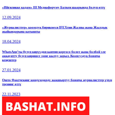
«Ийгиликке кадам» III Медиафоруму Баткен шаарында болуп өттү
12.09.2024
«Журналисттер» коомдук бирикмеси IFEXтин Жалпы жана Жылдык
жыйындарына катышты
18.04.2024
WhatsApp’ты бузуп кирүүдөн кантип коргосо болот жана болбой эле
аккаунтту бузуп киришсе эмне кылуу зарыл. Коопсуздук боюнча
кеңештер
27.01.2024
Ошто Фактчекинг көндүмдөрдү жакшыртуу боюнча журналисттер үчүн
тренинг өттү
22.11.2023