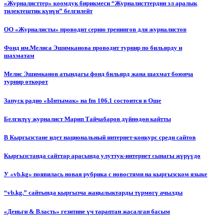
«Журналисттер» коомдук бирикмеси “Журналисттердин эл аралык
тилектештик күнүн” белгилейт
ОО «Журналисты» проводит серию тренингов для журналистов
Фонд им.Мелиса Эшимканова проводит турнир по бильярду и
шахматам
Мелис Эшимканов атындагы фонд бильярд жана шахмат боюнча
турнир өткөрөт
Запуск радио «Ынтымак» на fm 106.1 состоится в Оше
Белгилүү журналист Марип Тайчабаров дүйнөдөн кайтты
В Кыргызстане идет национальный интернет-конкурс среди сайтов
Кыргызстанда сайттар арасында улуттук-интернет сынагы жүрүүдө
У «vb.kg» появилась новая рубрика с новостями на кыргызском языке
“vb.kg.” сайтында кыргызча жаңылыктарды түрмөгү ачылды
«Деньги & Власть» гезитине үч тараптан жасалган басым