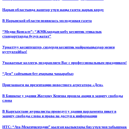
Нарын областында жаштар үчүн жаңы газета жарык көрдү
В Нарынской области появилась молодежная газета
“Медиа-Консалт”: “ЖМКлардын көбү кесиптик этикалык
стандарттарды бузуп жатат”
Урматтуу кесиптештер, сиздерди кесиптик майрамыңыздар менен
куттуктайбыз!
Уважаемые коллеги, поздравляем Вас с профессиональным праздником!
“Дем” сайтынын бет ачарына чакырабыз
Приглашаем на презентацию новостного агрегатора «Дем»
В Бишкеке у здания Жогорку Кенеша прошла акция в защиту свободы
слова
В Кыргызстане журналисты проведут у здания парламента пикет в
защиту свободы слова и права на доступ к информации
НТС: “Ата-Мекенчилердин” кылган кылыктары биз үчүн чон табышмак