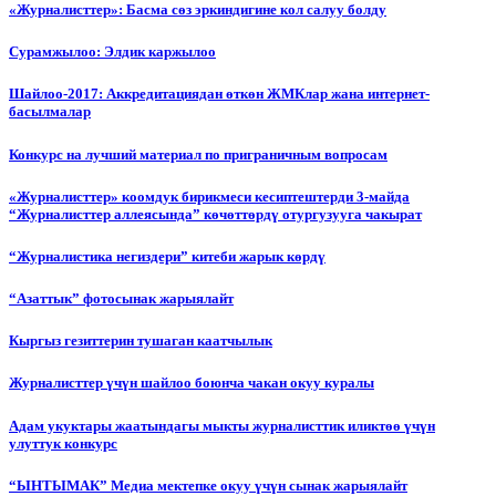
«Журналисттер»: Басма сөз эркиндигине кол салуу болду
Сурамжылоо: Элдик каржылоо
Шайлоо-2017: Аккредитациядан өткөн ЖМКлар жана интернет-
басылмалар
Конкурс на лучший материал по приграничным вопросам
«Журналисттер» коомдук бирикмеси кесиптештерди 3-майда
“Журналисттер аллеясында” көчөттөрдү отургузууга чакырат
“Журналистика негиздери” китеби жарык көрдү
“Азаттык” фотосынак жарыялайт
Кыргыз гезиттерин тушаган каатчылык
Журналисттер үчүн шайлоо боюнча чакан окуу куралы
Адам укуктары жаатындагы мыкты журналисттик иликтөө үчүн
улуттук конкурс
“ЫНТЫМАК” Медиа мектепке окуу үчүн сынак жарыялайт