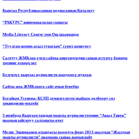
Кыргыз Республикасынын медиасынын Каталогу
“РАКУРС” киномакалалар сынагы
Media Literacy Сourse эми Ош шаарында
“Туулган жерим асыл турагым” сүрөт конкурсу
Салттуу ЖМКлар үчүн сайтка киргендердин санын өстүрүү боюнча
тренинг өткөрүлөт
Белгилүү кыргыз журналисти жардамга муктаж
Сайты жок ЖМКларга сайт ачып беребиз
Бегайым Усенова: КСДП демилгелеген мыйзам долбоору сөз
эркиндигин чектейт
5-ноябрда Кыргызстандын мыкты журналисттерине “Акыл Тирек”
наамын ыйгаруу салтанаты өтөт
Мелис Эшимканов атындагы коомдук фонд 2013-жылдын “Жылдын
мыкты журналисти” наамына сынак жарыялайт