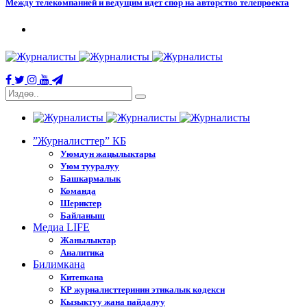
Между телекомпанией и ведущим идет спор на авторство телепроекта
”Журналисттер” КБ
Уюмдун жаңылыктары
Уюм тууралуу
Башкармалык
Команда
Шериктер
Байланыш
Медиа LIFE
Жанылыктар
Аналитика
Билимкана
Китепкана
КР журналисттеринин этикалык кодекси
Кызыктуу жана пайдалуу