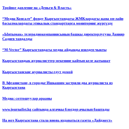
Тройное давление на «Деньги & Власть»
“Медиа Консалт” фонду Кыргызстандагы ЖМКлардагы жана он-лайн
басылмалардагы этикалык стандарттарга мониторинг жүргүздү
«Ынтымак» телерадиокомпаниясынын башкы директорлугуна Данияр
Садиев тандалды
“М-Vector” Кыргызстандагы медиа айдыңды изилдеп чыкты
Кыргызстандык журналисттер мекенине кайтып келе жатышат
Кыргызстанские журналисты едут домой
В Афганистане, в городке Ишкашим застряли два журналиста из
Кыргызстана
Медиа: соттошуулар арааны
www.journalist.kg сайтында алгачкы блогдор ачылып баштады
На юге Кыргызстана стала вновь издаваться газета «Дайджест»