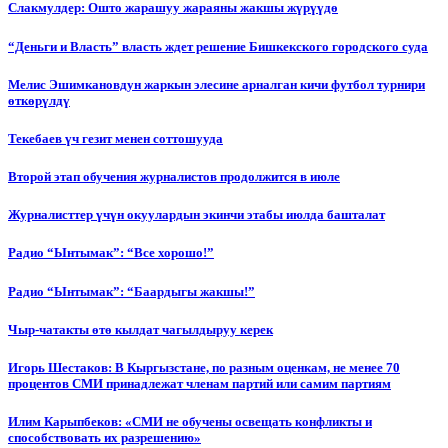
Слакмулдер: Ошто жарашуу жараяны жакшы жүрүүдө
“Деньги и Власть” власть ждет решение Бишкекского городского суда
Мелис Эшимкановдун жаркын элесине арналган кичи футбол турнири
өткөрүлдү
Текебаев үч гезит менен соттошууда
Второй этап обучения журналистов продолжится в июле
Журналисттер үчүн окуулардын экинчи этабы июлда башталат
Радио “Ынтымак”: “Все хорошо!”
Радио “Ынтымак”: “Баардыгы жакшы!”
Чыр-чатакты өтө кылдат чагылдыруу керек
Игорь Шестаков: В Кыргызстане, по разным оценкам, не менее 70
процентов СМИ принадлежат членам партий или самим партиям
Илим Карыпбеков: «СМИ не обучены освещать конфликты и
способствовать их разрешению»