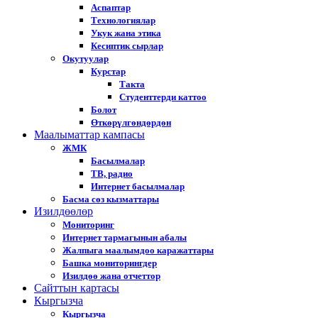
Аспаптар
Технологиялар
Укук жана этика
Кесиптик сырлар
Окутуулар
Курстар
Такта
Студенттерди каттоо
Болот
Өткөрүлгөндөрдөн
Маалыматтар кампасы
ЖМК
Басылмалар
ТВ, радио
Интернет басылмалар
Басма сөз кызматтары
Изилдөөлөр
Мониторинг
Интернет тармагынын абалы
Жалпыга маалымдоо каражаттары
Башка мониторингдер
Изилдөө жана отчеттор
Cайттын картасы
Кыргызча
Кыргызча