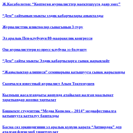
Ж.Касаболотов: “Көптөгөн журналисттер маектешүүгө даяр эмес”
“Дем” сайтынын мыкты элдик кабарчылары аныкталды
Журналисттик иликтөөлөр сынагынын 3-туру
Эл аралык Пен-клубунун 80-мааракелик конгресси
Ош журналисттери өз пресс-клубуна ээ болушту
“Дем” сайты мыкты Элдик кабарчыларга сынак жарыялайт
“Жаңылыктар алиппеси” семинарына катышууга сынак жарыланды
Cкончался известный журналист Алым Токтомушев
Кылмыш жасалгандыгы жөнүндө атайылап жалган маалымат
тараткандар жоопко тартылат
Бишкекте студенттик “Медиа Көпөлөк – 2014” медиафестивалга
катышууга катталуу башталды
Басма сөз эркиндигинин эл аралык күнүнө карата “Антиөрдөк” деп
аталган флеш-моб уюштурулат