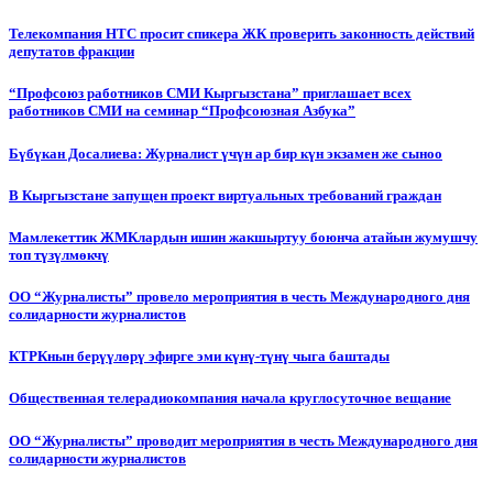
Телекомпания НТС просит спикера ЖК проверить законность действий
депутатов фракции
“Профсоюз работников СМИ Кыргызстана” приглашает всех
работников СМИ на семинар “Профсоюзная Азбука”
Бүбүкан Досалиева: Журналист үчүн ар бир күн экзамен же сыноо
В Кыргызстане запущен проект виртуальных требований граждан
Мамлекеттик ЖМКлардын ишин жакшыртуу боюнча атайын жумушчу
топ түзүлмөкчү
ОО “Журналисты” провело мероприятия в честь Международного дня
солидарности журналистов
КТРКнын берүүлөрү эфирге эми күнү-түнү чыга баштады
Общественная телерадиокомпания начала круглосуточное вещание
ОО “Журналисты” проводит мероприятия в честь Международного дня
солидарности журналистов