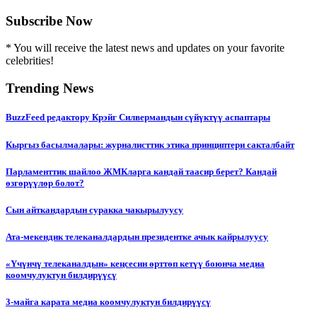
Subscribe Now
* You will receive the latest news and updates on your favorite
celebrities!
Trending News
BuzzFeed редактору Крэйг Силвермандын сүйүктүү аспаптары
Кыргыз басылмалары: журналисттик этика принциптери сакталбайт
Парламенттик шайлоо ЖМКларга кандай таасир берет? Кандай
өзгөрүүлөр болот?
Сын айткандардын суракка чакырылуусу
Ата-мекендик телеканалдардын президентке ачык кайрылуусу
«Үчүнчү телеканалдын» кеңсесин өрттөп кетүү боюнча медиа
коомчулуктун билдирүүсү
3-майга карата медиа коомчулуктун билдирүүсү