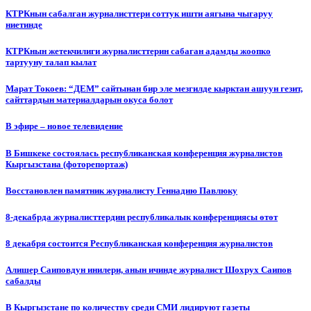
КТРКнын сабалган журналисттери соттук ишти аягына чыгаруу
ниетинде
КТРКнын жетекчилиги журналисттерин сабаган адамды жоопко
тартууну талап кылат
Марат Токоев: “ДЕМ” сайтынан бир эле мезгилде кырктан ашуун гезит,
сайттардын материалдарын окуса болот
В эфире – новое телевидение
В Бишкеке состоялась республиканская конференция журналистов
Кыргызстана (фоторепортаж)
Восстановлен памятник журналисту Геннадию Павлюку
8-декабрда журналисттердин республикалык конференциясы өтөт
8 декабря состоится Республиканская конференция журналистов
Алишер Саиповдун инилери, анын ичинде журналист Шохрух Саипов
сабалды
В Кыргызстане по количеству среди СМИ лидируют газеты