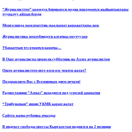
“Журналисттер” коомдук бирикмеси медиа изилдөөнүн жыйынтыктары
тууралуу айтып берди
Монголияда мамлекеттик маалымат каражаттары жок
Журналистика мектебиндеги алгачкы окутуулар
Убакыттын тез өткөнүн карачы…
В Оше журналисты провели субботник на Аллее журналистов
Ошто журналисттер неге өзүн өзү чектеп жатат?
Поздравляем Вас с Всемирным днем печати!
Радиостанция “Алмаз” находится под угрозой закрытия
“Трибунанын” ишин УКМК карап жатат
Сайтта жаңы рубрика ачылды
В индексе свободы прессы Кыргызстан поднялся на 2 позиции