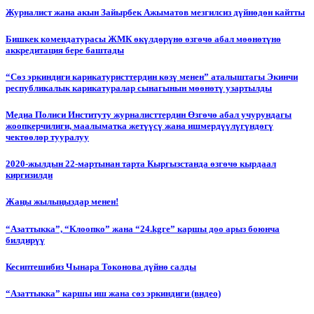
Журналист жана акын Зайырбек Ажыматов мезгилсиз дүйнөдөн кайтты
Бишкек комендатурасы ЖМК өкүлдөрүнө өзгөчө абал мөөнөтүнө
аккредитация бере баштады
“Сөз эркиндиги карикатуристтердин көзү менен” аталыштагы Экинчи
республикалык карикатуралар сынагынын мөөнөтү узартылды
Медиа Полиси Институту журналисттердин Өзгөчө абал учурундагы
жоопкерчилиги, маалыматка жетүүсү жана ишмердүүлүгүндөгү
чектөөлөр тууралуу
2020-жылдын 22-мартынан тарта Кыргызстанда өзгөчө кырдаал
киргизилди
Жаңы жылыңыздар менен!
“Азаттыкка”, “Клоопко” жана “24.kgге” каршы доо арыз боюнча
билдирүү
Кесиптешибиз Чынара Токонова дүйнө салды
“Азаттыкка” каршы иш жана сөз эркиндиги (видео)