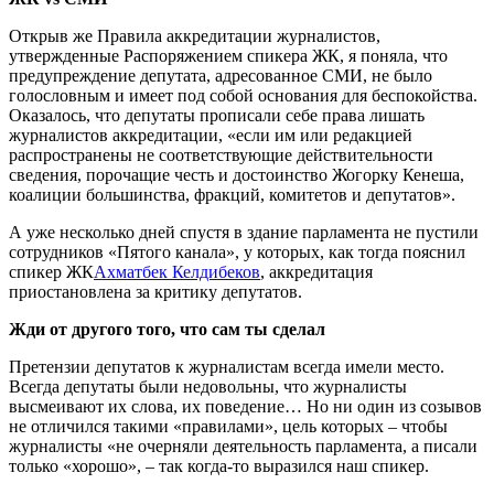
Открыв же Правила аккредитации журналистов,
утвержденные Распоряжением спикера ЖК, я поняла, что
предупреждение депутата, адресованное СМИ, не было
голословным и имеет под собой основания для беспокойства.
Оказалось, что депутаты прописали себе права лишать
журналистов аккредитации, «если им или редакцией
распространены не соответствующие действительности
сведения, порочащие честь и достоинство Жогорку Кенеша,
коалиции большинства, фракций, комитетов и депутатов».
А уже несколько дней спустя в здание парламента не пустили
сотрудников «Пятого канала», у которых, как тогда пояснил
спикер ЖК
Ахматбек Келдибеков
, аккредитация
приостановлена за критику депутатов.
Жди от другого того, что сам ты сделал
Претензии депутатов к журналистам всегда имели место.
Всегда депутаты были недовольны, что журналисты
высмеивают их слова, их поведение… Но ни один из созывов
не отличился такими «правилами», цель которых – чтобы
журналисты «не очерняли деятельность парламента, а писали
только «хорошо», – так когда-то выразился наш спикер.