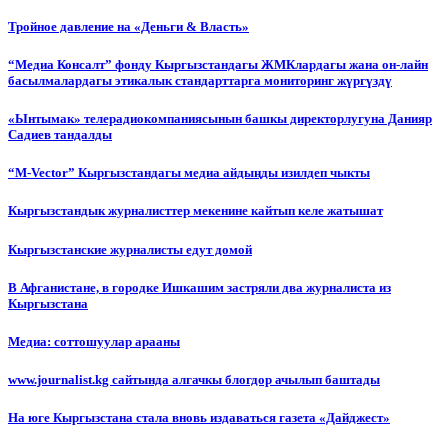
Тройное давление на «Деньги & Власть»
“Медиа Консалт” фонду Кыргызстандагы ЖМКлардагы жана он-лайн
басылмалардагы этикалык стандарттарга мониторинг жүргүздү
«Ынтымак» телерадиокомпаниясынын башкы директорлугуна Данияр
Садиев тандалды
“М-Vector” Кыргызстандагы медиа айдыңды изилдеп чыкты
Кыргызстандык журналисттер мекенине кайтып келе жатышат
Кыргызстанские журналисты едут домой
В Афганистане, в городке Ишкашим застряли два журналиста из
Кыргызстана
Медиа: соттошуулар арааны
www.journalist.kg сайтында алгачкы блогдор ачылып баштады
На юге Кыргызстана стала вновь издаваться газета «Дайджест»