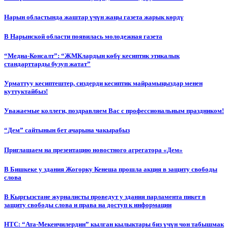
Нарын областында жаштар үчүн жаңы газета жарык көрдү
В Нарынской области появилась молодежная газета
“Медиа-Консалт”: “ЖМКлардын көбү кесиптик этикалык
стандарттарды бузуп жатат”
Урматтуу кесиптештер, сиздерди кесиптик майрамыңыздар менен
куттуктайбыз!
Уважаемые коллеги, поздравляем Вас с профессиональным праздником!
“Дем” сайтынын бет ачарына чакырабыз
Приглашаем на презентацию новостного агрегатора «Дем»
В Бишкеке у здания Жогорку Кенеша прошла акция в защиту свободы
слова
В Кыргызстане журналисты проведут у здания парламента пикет в
защиту свободы слова и права на доступ к информации
НТС: “Ата-Мекенчилердин” кылган кылыктары биз үчүн чон табышмак