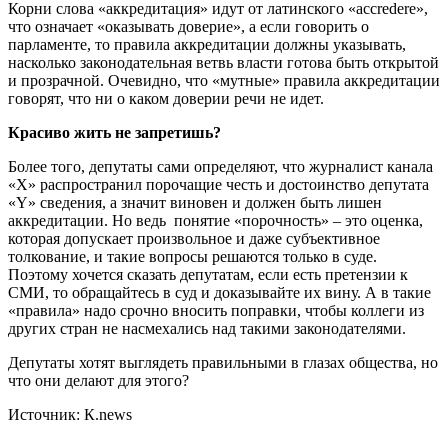
Корни слова «аккредитация» идут от латинского «accredere»,
что означает «оказывать доверие», а если говорить о
парламенте, то правила аккредитации должны указывать,
насколько законодательная ветвь власти готова быть открытой
и прозрачной. Очевидно, что «мутные» правила аккредитации
говорят, что ни о каком доверии речи не идет.
Красиво жить не запретишь?
Более того, депутаты сами определяют, что журналист канала
«Х» распространил порочащие честь и достоинство депутата
«Y» сведения, а значит виновен и должен быть лишен
аккредитации. Но ведь понятие «порочность» – это оценка,
которая допускает произвольное и даже субъективное
толкование, и такие вопросы решаются только в суде.
Поэтому хочется сказать депутатам, если есть претензии к
СМИ, то обращайтесь в суд и доказывайте их вину. А в такие
«правила» надо срочно вносить поправки, чтобы коллеги из
других стран не насмехались над такими законодателями.
Депутаты хотят выглядеть правильными в глазах общества, но
что они делают для этого?
Источник: К.news