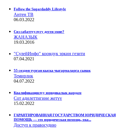
Follow the Sugardaddy Lifestyle
Антен ТВ
06.03.2022
Сѳз сабаттуулугу деген эмне?
ЖАНАЗЫК
19.03.2016
"СулейИнфо" коомдук эркин гезити
07.04.2021
55 сөздөн турган кыска чыгармаларга сынак
Темирлик
04.07.2022
Квалификациялуу юридикалык жардам
Сот адилеттигине жетүү
15.02.2022
ГАРАНТИРОВАННАЯ ГОСУДАРСТВОМ ЮРИДИЧЕСКАЯ
ПОМОЩЬ — это юридическая помощь, ока...
Доступ к правосудию