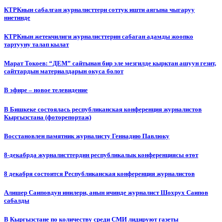
КТРКнын сабалган журналисттери соттук ишти аягына чыгаруу
ниетинде
КТРКнын жетекчилиги журналисттерин сабаган адамды жоопко
тартууну талап кылат
Марат Токоев: “ДЕМ” сайтынан бир эле мезгилде кырктан ашуун гезит,
сайттардын материалдарын окуса болот
В эфире – новое телевидение
В Бишкеке состоялась республиканская конференция журналистов
Кыргызстана (фоторепортаж)
Восстановлен памятник журналисту Геннадию Павлюку
8-декабрда журналисттердин республикалык конференциясы өтөт
8 декабря состоится Республиканская конференция журналистов
Алишер Саиповдун инилери, анын ичинде журналист Шохрух Саипов
сабалды
В Кыргызстане по количеству среди СМИ лидируют газеты