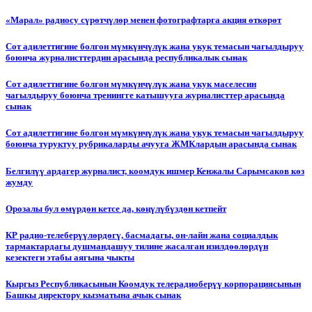
«Марал» радиосу сүрөтчүлөр менен фотографтарга акция өткөрөт
Сот адилеттигине болгон мүмкүнчүлүк жана укук темасын чагылдыруу
боюнча журналисттердин арасында республикалык сынак
Сот адилеттигине болгон мүмкүнчүлүк жана укук маселесин
чагылдыруу боюнча тренингге катышууга журналисттер арасында
сынак
Сот адилеттигине болгон мүмкүнчүлүк жана укук темасын чагылдыруу
боюнча туруктуу рубрикаларды ачууга ЖМКлардын арасында сынак
Белгилүү ардагер журналист, коомдук ишмер Кенжалы Сарымсаков көз
жумду
Орозалы бул өмүрдөн кетсе да, көңүлүбүздөн кетпейт
КР радио-телеберүүлөрдөгү, басмадагы, он-лайн жана социалдык
тармактардагы душмандашуу тилине жасалган изилдөөлөрдүн
кезектеги этабы аягына чыкты
Кыргыз Республикасынын Коомдук телерадиоберүү корпорациясынын
Башкы директору кызматына ачык сынак