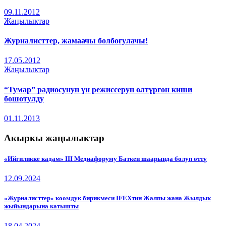
09.11.2012
Жаңылыктар
Журналисттер, жамаачы болбогулачы!
17.05.2012
Жаңылыктар
“Тумар” радиосунун үн режиссерун өлтүргөн киши
бошотулду
01.11.2013
Акыркы жаңылыктар
«Ийгиликке кадам» III Медиафоруму Баткен шаарында болуп өттү
12.09.2024
«Журналисттер» коомдук бирикмеси IFEXтин Жалпы жана Жылдык
жыйындарына катышты
18.04.2024