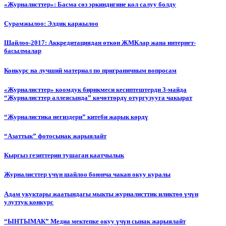
«Журналисттер»: Басма сөз эркиндигине кол салуу болду
Сурамжылоо: Элдик каржылоо
Шайлоо-2017: Аккредитациядан өткөн ЖМКлар жана интернет-
басылмалар
Конкурс на лучший материал по приграничным вопросам
«Журналисттер» коомдук бирикмеси кесиптештерди 3-майда
“Журналисттер аллеясында” көчөттөрдү отургузууга чакырат
“Журналистика негиздери” китеби жарык көрдү
“Азаттык” фотосынак жарыялайт
Кыргыз гезиттерин тушаган каатчылык
Журналисттер үчүн шайлоо боюнча чакан окуу куралы
Адам укуктары жаатындагы мыкты журналисттик иликтөө үчүн
улуттук конкурс
“ЫНТЫМАК” Медиа мектепке окуу үчүн сынак жарыялайт