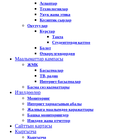
Аспаптар
Технологиялар
Укук жана этика
Кесиптик сырлар
Окутуулар
Курстар
Такта
Студенттерди каттоо
Болот
Өткөрүлгөндөрдөн
Маалыматтар кампасы
ЖМК
Басылмалар
ТВ, радио
Интернет басылмалар
Басма сөз кызматтары
Изилдөөлөр
Мониторинг
Интернет тармагынын абалы
Жалпыга маалымдоо каражаттары
Башка мониторингдер
Изилдөө жана отчеттор
Cайттын картасы
Кыргызча
Кыргызча