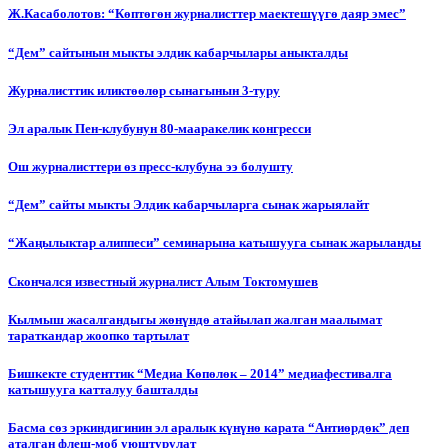
Ж.Касаболотов: “Көптөгөн журналисттер маектешүүгө даяр эмес”
“Дем” сайтынын мыкты элдик кабарчылары аныкталды
Журналисттик иликтөөлөр сынагынын 3-туру
Эл аралык Пен-клубунун 80-мааракелик конгресси
Ош журналисттери өз пресс-клубуна ээ болушту
“Дем” сайты мыкты Элдик кабарчыларга сынак жарыялайт
“Жаңылыктар алиппеси” семинарына катышууга сынак жарыланды
Cкончался известный журналист Алым Токтомушев
Кылмыш жасалгандыгы жөнүндө атайылап жалган маалымат
тараткандар жоопко тартылат
Бишкекте студенттик “Медиа Көпөлөк – 2014” медиафестивалга
катышууга катталуу башталды
Басма сөз эркиндигинин эл аралык күнүнө карата “Антиөрдөк” деп
аталган флеш-моб уюштурулат