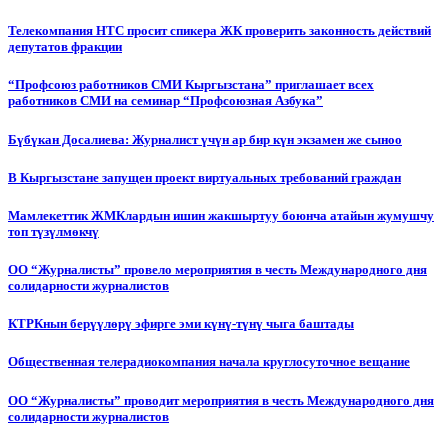
Телекомпания НТС просит спикера ЖК проверить законность действий
депутатов фракции
“Профсоюз работников СМИ Кыргызстана” приглашает всех
работников СМИ на семинар “Профсоюзная Азбука”
Бүбүкан Досалиева: Журналист үчүн ар бир күн экзамен же сыноо
В Кыргызстане запущен проект виртуальных требований граждан
Мамлекеттик ЖМКлардын ишин жакшыртуу боюнча атайын жумушчу
топ түзүлмөкчү
ОО “Журналисты” провело мероприятия в честь Международного дня
солидарности журналистов
КТРКнын берүүлөрү эфирге эми күнү-түнү чыга баштады
Общественная телерадиокомпания начала круглосуточное вещание
ОО “Журналисты” проводит мероприятия в честь Международного дня
солидарности журналистов