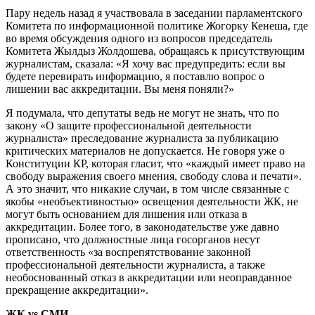
Пару недель назад я участвовала в заседании парламентского
Комитета по информационной политике Жогорку Кенеша, где
во время обсуждения одного из вопросов председатель
Комитета Жылдыз Жолдошева, обращаясь к присутствующим
журналистам, сказала: «Я хочу вас предупредить: если вы
будете перевирать информацию, я поставлю вопрос о
лишении вас аккредитации. Вы меня поняли?»
Я подумала, что депутаты ведь не могут не знать, что по
закону «О защите профессиональной деятельности
журналиста» преследование журналиста за публикацию
критических материалов не допускается. Не говоря уже о
Конституции КР, которая гласит, что «каждый имеет право на
свободу выражения своего мнения, свободу слова и печати».
А это значит, что никакие случаи, в том числе связанные с
якобы «необъективностью» освещения деятельности ЖК, не
могут быть основанием для лишения или отказа в
аккредитации. Более того, в законодательстве уже давно
прописано, что должностные лица госорганов несут
ответственность «за воспрепятствование законной
профессиональной деятельности журналиста, а также
необоснованный отказ в аккредитации или неоправданное
прекращение аккредитации».
ЖК vs СМИ