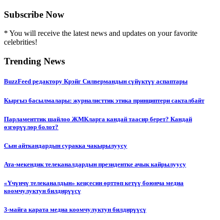
Subscribe Now
* You will receive the latest news and updates on your favorite
celebrities!
Trending News
BuzzFeed редактору Крэйг Силвермандын сүйүктүү аспаптары
Кыргыз басылмалары: журналисттик этика принциптери сакталбайт
Парламенттик шайлоо ЖМКларга кандай таасир берет? Кандай
өзгөрүүлөр болот?
Сын айткандардын суракка чакырылуусу
Ата-мекендик телеканалдардын президентке ачык кайрылуусу
«Үчүнчү телеканалдын» кеңсесин өрттөп кетүү боюнча медиа
коомчулуктун билдирүүсү
3-майга карата медиа коомчулуктун билдирүүсү