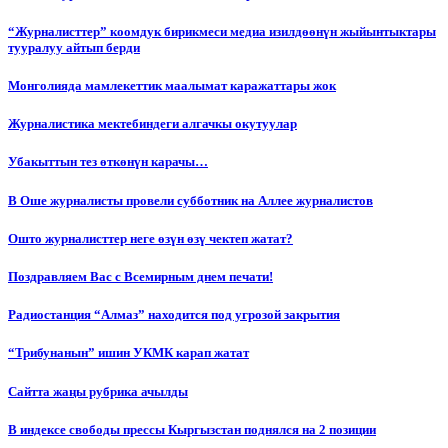
“Журналисттер” коомдук бирикмеси медиа изилдөөнүн жыйынтыктары
тууралуу айтып берди
Монголияда мамлекеттик маалымат каражаттары жок
Журналистика мектебиндеги алгачкы окутуулар
Убакыттын тез өткөнүн карачы…
В Оше журналисты провели субботник на Аллее журналистов
Ошто журналисттер неге өзүн өзү чектеп жатат?
Поздравляем Вас с Всемирным днем печати!
Радиостанция “Алмаз” находится под угрозой закрытия
“Трибунанын” ишин УКМК карап жатат
Сайтта жаңы рубрика ачылды
В индексе свободы прессы Кыргызстан поднялся на 2 позиции