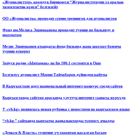
«Журналисттер» коомдук бирикмеси “Журналисттердин эл аралык
тилектештик күнүн” белгилейт
ОО «Журналисты» проводит серию тренингов для журналистов
Фонд им.Мелиса Эшимканова проводит турнир по бильярду и
шахматам
Мелис Эшимканов атындагы фонд бильярд жана шахмат боюнча
турнир өткөрөт
Запуск радио «Ынтымак» на fm 106.1 состоится в Оше
Белгилүү журналист Марип Тайчабаров дүйнөдөн кайтты
В Кыргызстане идет национальный интернет-конкурс среди сайтов
Кыргызстанда сайттар арасында улуттук-интернет сынагы жүрүүдө
У «vb.kg» появилась новая рубрика с новостями на кыргызском языке
“vb.kg.” сайтында кыргызча жаңылыктарды түрмөгү ачылды
«Деньги & Власть» гезитине үч тараптан жасалган басым