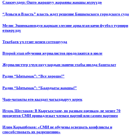
Слакмулдер: Ошто жарашуу жараяны жакшы жүрүүдө
“Деньги и Власть” власть ждет решение Бишкекского городского суда
Мелис Эшимкановдун жаркын элесине арналган кичи футбол турнири
өткөрүлдү
Текебаев үч гезит менен соттошууда
Второй этап обучения журналистов продолжится в июле
Журналисттер үчүн окуулардын экинчи этабы июлда башталат
Радио “Ынтымак”: “Все хорошо!”
Радио “Ынтымак”: “Баардыгы жакшы!”
Чыр-чатакты өтө кылдат чагылдыруу керек
Игорь Шестаков: В Кыргызстане, по разным оценкам, не менее 70
процентов СМИ принадлежат членам партий или самим партиям
Илим Карыпбеков: «СМИ не обучены освещать конфликты и
способствовать их разрешению»