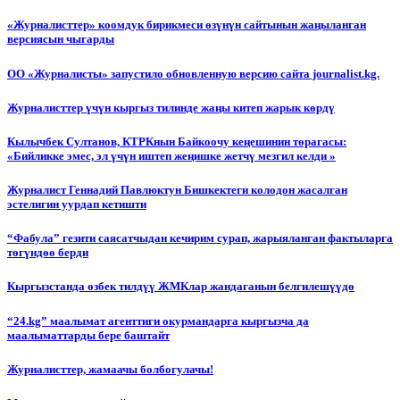
«Журналисттер» коомдук бирикмеси өзүнүн сайтынын жаңыланган
версиясын чыгарды
ОО «Журналисты» запустило обновленную версию сайта journalist.kg.
Журналисттер үчүн кыргыз тилинде жаңы китеп жарык көрдү
Кылычбек Султанов, КТРКнын Байкоочу кеңешинин төрагасы:
«Бийликке эмес, эл үчүн иштеп жеңишке жетчү мезгил келди »
Журналист Геннадий Павлюктун Бишкектеги колодон жасалган
эстелигин уурдап кетишти
“Фабула” гезити саясатчыдан кечирим сурап, жарыяланган фактыларга
төгүндөө берди
Кыргызстанда өзбек тилдүү ЖМКлар жандаганын белгилешүүдө
“24.kg” маалымат агенттиги окурмандарга кыргызча да
маалыматтарды бере баштайт
Журналисттер, жамаачы болбогулачы!