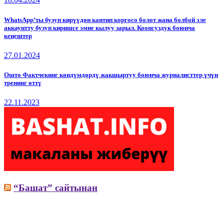
WhatsApp’ты бузуп кирүүдөн кантип коргосо болот жана болбой эле
аккаунтту бузуп киришсе эмне кылуу зарыл. Коопсуздук боюнча
кеңештер
27.01.2024
Ошто Фактчекинг көндүмдөрдү жакшыртуу боюнча журналисттер үчүн
тренинг өттү
22.11.2023
“Башат” сайтынан