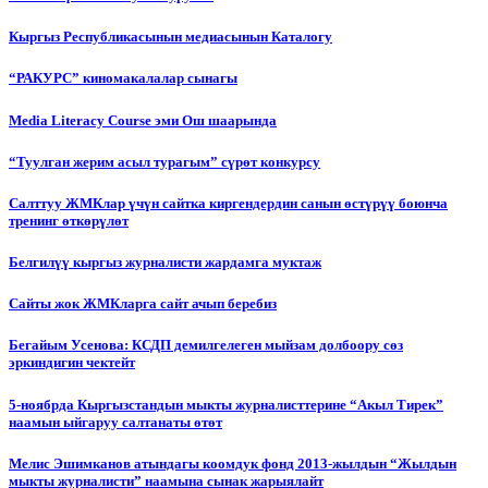
Кыргыз Республикасынын медиасынын Каталогу
“РАКУРС” киномакалалар сынагы
Media Literacy Сourse эми Ош шаарында
“Туулган жерим асыл турагым” сүрөт конкурсу
Салттуу ЖМКлар үчүн сайтка киргендердин санын өстүрүү боюнча
тренинг өткөрүлөт
Белгилүү кыргыз журналисти жардамга муктаж
Сайты жок ЖМКларга сайт ачып беребиз
Бегайым Усенова: КСДП демилгелеген мыйзам долбоору сөз
эркиндигин чектейт
5-ноябрда Кыргызстандын мыкты журналисттерине “Акыл Тирек”
наамын ыйгаруу салтанаты өтөт
Мелис Эшимканов атындагы коомдук фонд 2013-жылдын “Жылдын
мыкты журналисти” наамына сынак жарыялайт