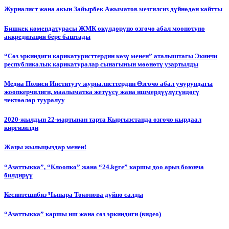
Журналист жана акын Зайырбек Ажыматов мезгилсиз дүйнөдөн кайтты
Бишкек комендатурасы ЖМК өкүлдөрүнө өзгөчө абал мөөнөтүнө
аккредитация бере баштады
“Сөз эркиндиги карикатуристтердин көзү менен” аталыштагы Экинчи
республикалык карикатуралар сынагынын мөөнөтү узартылды
Медиа Полиси Институту журналисттердин Өзгөчө абал учурундагы
жоопкерчилиги, маалыматка жетүүсү жана ишмердүүлүгүндөгү
чектөөлөр тууралуу
2020-жылдын 22-мартынан тарта Кыргызстанда өзгөчө кырдаал
киргизилди
Жаңы жылыңыздар менен!
“Азаттыкка”, “Клоопко” жана “24.kgге” каршы доо арыз боюнча
билдирүү
Кесиптешибиз Чынара Токонова дүйнө салды
“Азаттыкка” каршы иш жана сөз эркиндиги (видео)