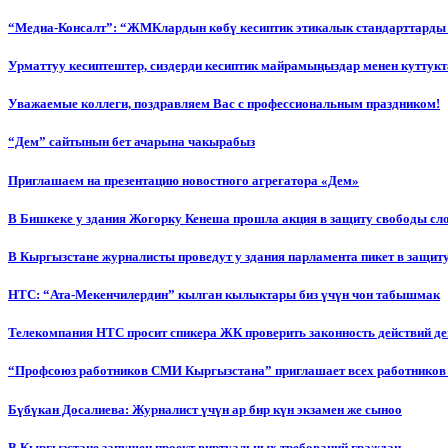
“Медиа-Консалт”: “ЖМКлардын көбү кесиптик этикалык стандарттарды 
Урматтуу кесиптештер, сиздерди кесиптик майрамыңыздар менен куттукт
Уважаемые коллеги, поздравляем Вас с профессиональным праздником!
“Дем” сайтынын бет ачарына чакырабыз
Приглашаем на презентацию новостного агрегатора «Дем»
В Бишкеке у здания Жогорку Кенеша прошла акция в защиту свободы сл
В Кыргызстане журналисты проведут у здания парламента пикет в защиту
НТС: “Ата-Мекенчилердин” кылган кылыктары биз үчүн чон табышмак
Телекомпания НТС просит спикера ЖК проверить законность действий д
“Профсоюз работников СМИ Кыргызстана” приглашает всех работников
Бүбүкан Досалиева: Журналист үчүн ар бир күн экзамен же сыноо
В Кыргызстане запущен проект виртуальных требований граждан