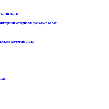
е
 талап кылат
сайттардын материалдарын окуса болот
зстана (фоторепортаж)
алды