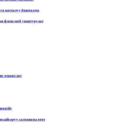
уга катталуу башталды
лган флеш-моб уюштурулат
нг өткөрүлөт
чектейт
н ыйгаруу салтанаты өтөт