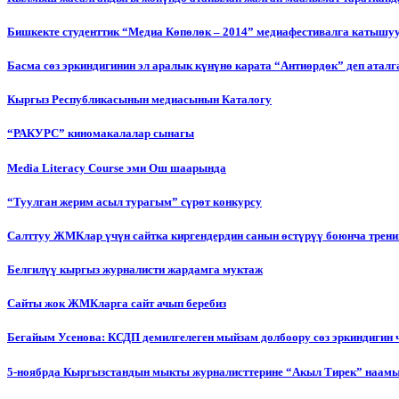
Бишкекте студенттик “Медиа Көпөлөк – 2014” медиафестивалга катышу
Басма сөз эркиндигинин эл аралык күнүнө карата “Антиөрдөк” деп ата
Кыргыз Республикасынын медиасынын Каталогу
“РАКУРС” киномакалалар сынагы
Media Literacy Сourse эми Ош шаарында
“Туулган жерим асыл турагым” сүрөт конкурсу
Салттуу ЖМКлар үчүн сайтка киргендердин санын өстүрүү боюнча трени
Белгилүү кыргыз журналисти жардамга муктаж
Сайты жок ЖМКларга сайт ачып беребиз
Бегайым Усенова: КСДП демилгелеген мыйзам долбоору сөз эркиндигин 
5-ноябрда Кыргызстандын мыкты журналисттерине “Акыл Тирек” наамы