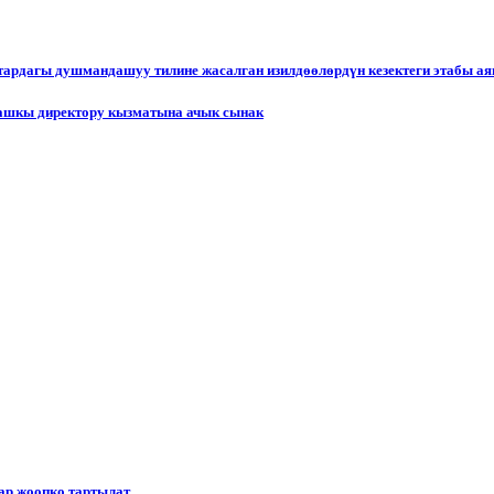
ктардагы душмандашуу тилине жасалган изилдөөлөрдүн кезектеги этабы а
ашкы директору кызматына ачык сынак
р жоопко тартылат