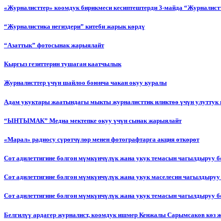
«Журналисттер» коомдук бирикмеси кесиптештерди 3-майда “Журналистт
“Журналистика негиздери” китеби жарык көрдү
“Азаттык” фотосынак жарыялайт
Кыргыз гезиттерин тушаган каатчылык
Журналисттер үчүн шайлоо боюнча чакан окуу куралы
Адам укуктары жаатындагы мыкты журналисттик иликтөө үчүн улуттук 
“ЫНТЫМАК” Медиа мектепке окуу үчүн сынак жарыялайт
«Марал» радиосу сүрөтчүлөр менен фотографтарга акция өткөрөт
Сот адилеттигине болгон мүмкүнчүлүк жана укук темасын чагылдыруу 
Сот адилеттигине болгон мүмкүнчүлүк жана укук маселесин чагылдыруу
Сот адилеттигине болгон мүмкүнчүлүк жана укук темасын чагылдыруу
Белгилүү ардагер журналист, коомдук ишмер Кенжалы Сарымсаков көз 