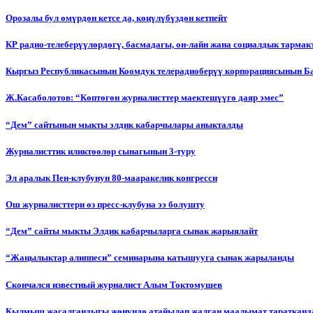
Орозалы бул өмүрдөн кетсе да, көңүлүбүздөн кетпейт
КР радио-телеберүүлөрдөгү, басмадагы, он-лайн жана социалдык тарма
Кыргыз Республикасынын Коомдук телерадиоберүү корпорациясынын Б
Ж.Касаболотов: “Көптөгөн журналисттер маектешүүгө даяр эмес”
“Дем” сайтынын мыкты элдик кабарчылары аныкталды
Журналисттик иликтөөлөр сынагынын 3-туру
Эл аралык Пен-клубунун 80-мааракелик конгресси
Ош журналисттери өз пресс-клубуна ээ болушту
“Дем” сайты мыкты Элдик кабарчыларга сынак жарыялайт
“Жаңылыктар алиппеси” семинарына катышууга сынак жарыланды
Cкончался известный журналист Алым Токтомушев
Кылмыш жасалгандыгы жөнүндө атайылап жалган маалымат таратканда