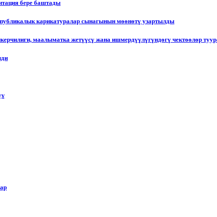
итация бере баштады
еспубликалык карикатуралар сынагынын мөөнөтү узартылды
пкерчилиги, маалыматка жетүүсү жана ишмердүүлүгүндөгү чектөөлөр туу
лди
үү
лар