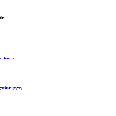
ties!
өр болот?
тун билдирүүсү