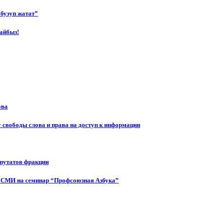
бузуп жатат”
айбыз!
ова
 свободы слова и права на доступ к информации
епутатов фракции
 СМИ на семинар “Профсоюзная Азбука”