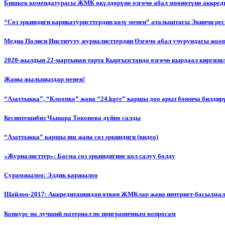
Бишкек комендатурасы ЖМК өкүлдөрүнө өзгөчө абал мөөнөтүнө аккред
“Сөз эркиндиги карикатуристтердин көзү менен” аталыштагы Экинчи р
Медиа Полиси Институту журналисттердин Өзгөчө абал учурундагы жоо
2020-жылдын 22-мартынан тарта Кыргызстанда өзгөчө кырдаал киргизи
Жаңы жылыңыздар менен!
“Азаттыкка”, “Клоопко” жана “24.kgге” каршы доо арыз боюнча билдир
Кесиптешибиз Чынара Токонова дүйнө салды
“Азаттыкка” каршы иш жана сөз эркиндиги (видео)
«Журналисттер»: Басма сөз эркиндигине кол салуу болду
Сурамжылоо: Элдик каржылоо
Шайлоо-2017: Аккредитациядан өткөн ЖМКлар жана интернет-басылма
Конкурс на лучший материал по приграничным вопросам