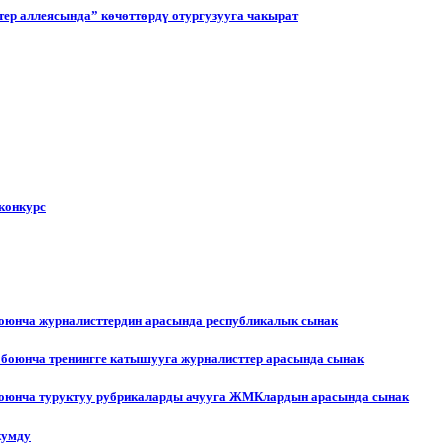
ер аллеясында” көчөттөрдү отургузууга чакырат
конкурс
боюнча журналисттердин арасында республикалык сынак
 боюнча тренингге катышууга журналисттер арасында сынак
 боюнча туруктуу рубрикаларды ачууга ЖМКлардын арасында сынак
жумду