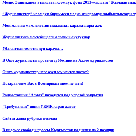
Мелис Эшимканов атындагы коомдук фонд 2013-жылдын “Жылдын мык
“Журналисттер” коомдук бирикмеси медиа изилдөөнүн жыйынтыктары т
Монголияда мамлекеттик маалымат каражаттары жок
Журналистика мектебиндеги алгачкы окутуулар
Убакыттын тез өткөнүн карачы…
В Оше журналисты провели субботник на Аллее журналистов
Ошто журналисттер неге өзүн өзү чектеп жатат?
Поздравляем Вас с Всемирным днем печати!
Радиостанция “Алмаз” находится под угрозой закрытия
“Трибунанын” ишин УКМК карап жатат
Сайтта жаңы рубрика ачылды
В индексе свободы прессы Кыргызстан поднялся на 2 позиции