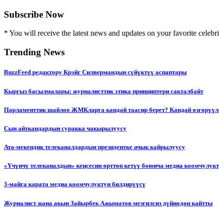
Subscribe Now
* You will receive the latest news and updates on your favorite celebri
Trending News
BuzzFeed редактору Крэйг Силвермандын сүйүктүү аспаптары
Кыргыз басылмалары: журналисттик этика принциптери сакталбайт
Парламенттик шайлоо ЖМКларга кандай таасир берет? Кандай өзгөрүүл
Сын айткандардын суракка чакырылуусу
Ата-мекендик телеканалдардын президентке ачык кайрылуусу
«Үчүнчү телеканалдын» кеңсесин өрттөп кетүү боюнча медиа коомчулук
3-майга карата медиа коомчулуктун билдирүүсү
Журналист жана акын Зайырбек Ажыматов мезгилсиз дүйнөдөн кайтты