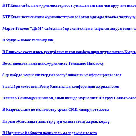
КТРКнын сабалган журналисттери соттук ишти аягына чыгаруу ниетинд
КТРКнын жетекчилиги журналисттерин сабаган адамды жоопко тартууну
Марат Токоев: “ДЕМ” сайтынан бир эле мезгилде кырктан ашуун гезит, 
В эфире – новое телевидение
В Бишкеке состоялась республиканская конференция журналистов Кыргы
Восстановлен памятник журналисту Геннадию Павлюку
8-декабрда журналисттердин республикалык конференциясы өтөт
8 декабря состоится Республиканская конференция журналистов
Алишер Саиповдун инилери, анын ичинде журналист Шохрух Саипов саб
В Кыргызстане по количеству среди СМИ лидируют газеты
Нарын областында жаштар үчүн жаңы газета жарык көрдү
В Нарынской области появилась молодежная газета