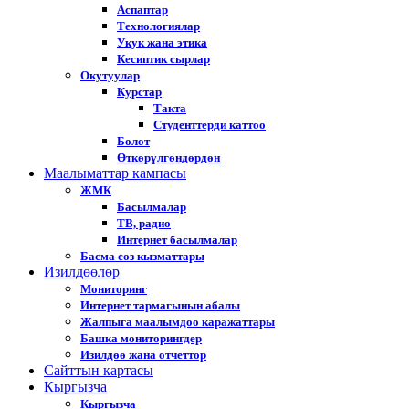
Аспаптар
Технологиялар
Укук жана этика
Кесиптик сырлар
Окутуулар
Курстар
Такта
Студенттерди каттоо
Болот
Өткөрүлгөндөрдөн
Маалыматтар кампасы
ЖМК
Басылмалар
ТВ, радио
Интернет басылмалар
Басма сөз кызматтары
Изилдөөлөр
Мониторинг
Интернет тармагынын абалы
Жалпыга маалымдоо каражаттары
Башка мониторингдер
Изилдөө жана отчеттор
Cайттын картасы
Кыргызча
Кыргызча