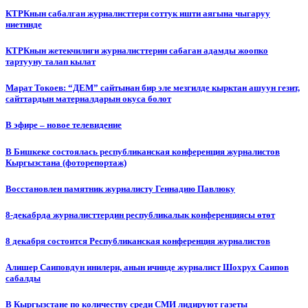
КТРКнын сабалган журналисттери соттук ишти аягына чыгаруу
ниетинде
КТРКнын жетекчилиги журналисттерин сабаган адамды жоопко
тартууну талап кылат
Марат Токоев: “ДЕМ” сайтынан бир эле мезгилде кырктан ашуун гезит,
сайттардын материалдарын окуса болот
В эфире – новое телевидение
В Бишкеке состоялась республиканская конференция журналистов
Кыргызстана (фоторепортаж)
Восстановлен памятник журналисту Геннадию Павлюку
8-декабрда журналисттердин республикалык конференциясы өтөт
8 декабря состоится Республиканская конференция журналистов
Алишер Саиповдун инилери, анын ичинде журналист Шохрух Саипов
сабалды
В Кыргызстане по количеству среди СМИ лидируют газеты