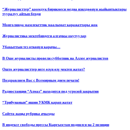
“Журналисттер” коомдук бирикмеси медиа изилдөөнүн жыйынтыктары
тууралуу айтып берди
Монголияда мамлекеттик маалымат каражаттары жок
Журналистика мектебиндеги алгачкы окутуулар
Убакыттын тез өткөнүн карачы…
В Оше журналисты провели субботник на Аллее журналистов
Ошто журналисттер неге өзүн өзү чектеп жатат?
Поздравляем Вас с Всемирным днем печати!
Радиостанция “Алмаз” находится под угрозой закрытия
“Трибунанын” ишин УКМК карап жатат
Сайтта жаңы рубрика ачылды
В индексе свободы прессы Кыргызстан поднялся на 2 позиции