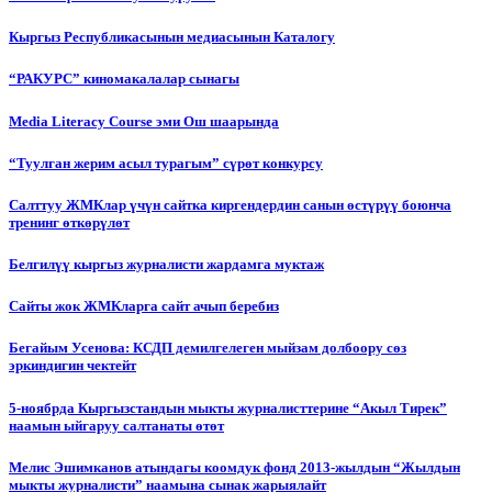
Кыргыз Республикасынын медиасынын Каталогу
“РАКУРС” киномакалалар сынагы
Media Literacy Сourse эми Ош шаарында
“Туулган жерим асыл турагым” сүрөт конкурсу
Салттуу ЖМКлар үчүн сайтка киргендердин санын өстүрүү боюнча
тренинг өткөрүлөт
Белгилүү кыргыз журналисти жардамга муктаж
Сайты жок ЖМКларга сайт ачып беребиз
Бегайым Усенова: КСДП демилгелеген мыйзам долбоору сөз
эркиндигин чектейт
5-ноябрда Кыргызстандын мыкты журналисттерине “Акыл Тирек”
наамын ыйгаруу салтанаты өтөт
Мелис Эшимканов атындагы коомдук фонд 2013-жылдын “Жылдын
мыкты журналисти” наамына сынак жарыялайт