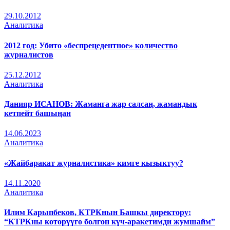
29.10.2012
Аналитика
2012 год: Убито «беспрецедентное» количество
журналистов
25.12.2012
Аналитика
Данияр ИСАНОВ: Жаманга жар салсаң, жамандык
кетпейт башыңан
14.06.2023
Аналитика
«Жайбаракат журналистика» кимге кызыктуу?
14.11.2020
Аналитика
Илим Карыпбеков, КТРКнын Башкы директору:
“КТРКны көтөрүүгө болгон күч-аракетимди жумшайм”