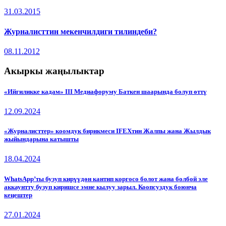
31.03.2015
Журналисттин мекенчилдиги тилиндеби?
08.11.2012
Акыркы жаңылыктар
«Ийгиликке кадам» III Медиафоруму Баткен шаарында болуп өттү
12.09.2024
«Журналисттер» коомдук бирикмеси IFEXтин Жалпы жана Жылдык
жыйындарына катышты
18.04.2024
WhatsApp’ты бузуп кирүүдөн кантип коргосо болот жана болбой эле
аккаунтту бузуп киришсе эмне кылуу зарыл. Коопсуздук боюнча
кеңештер
27.01.2024