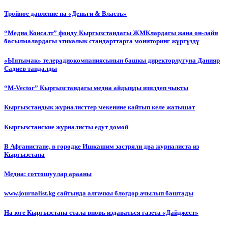
Тройное давление на «Деньги & Власть»
“Медиа Консалт” фонду Кыргызстандагы ЖМКлардагы жана он-лайн
басылмалардагы этикалык стандарттарга мониторинг жүргүздү
«Ынтымак» телерадиокомпаниясынын башкы директорлугуна Данияр
Садиев тандалды
“М-Vector” Кыргызстандагы медиа айдыңды изилдеп чыкты
Кыргызстандык журналисттер мекенине кайтып келе жатышат
Кыргызстанские журналисты едут домой
В Афганистане, в городке Ишкашим застряли два журналиста из
Кыргызстана
Медиа: соттошуулар арааны
www.journalist.kg сайтында алгачкы блогдор ачылып баштады
На юге Кыргызстана стала вновь издаваться газета «Дайджест»