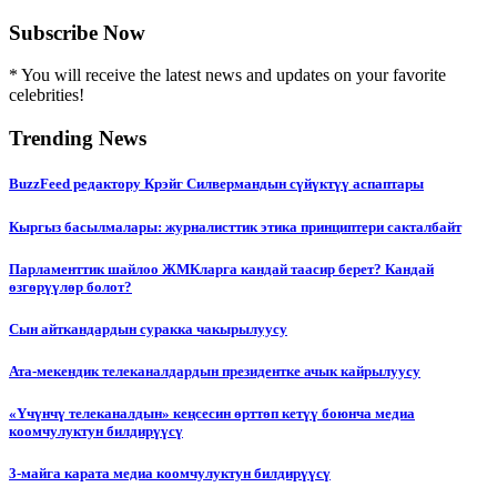
Subscribe Now
* You will receive the latest news and updates on your favorite
celebrities!
Trending News
BuzzFeed редактору Крэйг Силвермандын сүйүктүү аспаптары
Кыргыз басылмалары: журналисттик этика принциптери сакталбайт
Парламенттик шайлоо ЖМКларга кандай таасир берет? Кандай
өзгөрүүлөр болот?
Сын айткандардын суракка чакырылуусу
Ата-мекендик телеканалдардын президентке ачык кайрылуусу
«Үчүнчү телеканалдын» кеңсесин өрттөп кетүү боюнча медиа
коомчулуктун билдирүүсү
3-майга карата медиа коомчулуктун билдирүүсү