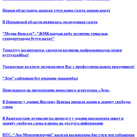
Нарын областында жаштар үчүн жаңы газета жарык көрдү
В Нарынской области появилась молодежная газета
“Медиа-Консалт”: “ЖМКлардын көбү кесиптик этикалык
стандарттарды бузуп жатат”
Урматтуу кесиптештер, сиздерди кесиптик майрамыңыздар менен
куттуктайбыз!
Уважаемые коллеги, поздравляем Вас с профессиональным праздником!
“Дем” сайтынын бет ачарына чакырабыз
Приглашаем на презентацию новостного агрегатора «Дем»
В Бишкеке у здания Жогорку Кенеша прошла акция в защиту свободы
слова
В Кыргызстане журналисты проведут у здания парламента пикет в
защиту свободы слова и права на доступ к информации
НТС: “Ата-Мекенчилердин” кылган кылыктары биз үчүн чон табышмак