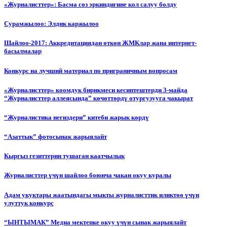
«Журналисттер»: Басма сөз эркиндигине кол салуу болду
Сурамжылоо: Элдик каржылоо
Шайлоо-2017: Аккредитациядан өткөн ЖМКлар жана интернет-
басылмалар
Конкурс на лучший материал по приграничным вопросам
«Журналисттер» коомдук бирикмеси кесиптештерди 3-майда
“Журналисттер аллеясында” көчөттөрдү отургузууга чакырат
“Журналистика негиздери” китеби жарык көрдү
“Азаттык” фотосынак жарыялайт
Кыргыз гезиттерин тушаган каатчылык
Журналисттер үчүн шайлоо боюнча чакан окуу куралы
Адам укуктары жаатындагы мыкты журналисттик иликтөө үчүн
улуттук конкурс
“ЫНТЫМАК” Медиа мектепке окуу үчүн сынак жарыялайт