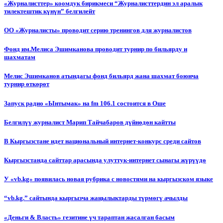
«Журналисттер» коомдук бирикмеси “Журналисттердин эл аралык
тилектештик күнүн” белгилейт
ОО «Журналисты» проводит серию тренингов для журналистов
Фонд им.Мелиса Эшимканова проводит турнир по бильярду и
шахматам
Мелис Эшимканов атындагы фонд бильярд жана шахмат боюнча
турнир өткөрөт
Запуск радио «Ынтымак» на fm 106.1 состоится в Оше
Белгилүү журналист Марип Тайчабаров дүйнөдөн кайтты
В Кыргызстане идет национальный интернет-конкурс среди сайтов
Кыргызстанда сайттар арасында улуттук-интернет сынагы жүрүүдө
У «vb.kg» появилась новая рубрика с новостями на кыргызском языке
“vb.kg.” сайтында кыргызча жаңылыктарды түрмөгү ачылды
«Деньги & Власть» гезитине үч тараптан жасалган басым