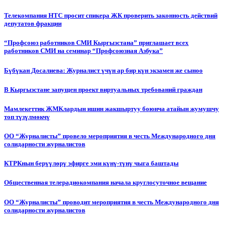
Телекомпания НТС просит спикера ЖК проверить законность действий
депутатов фракции
“Профсоюз работников СМИ Кыргызстана” приглашает всех
работников СМИ на семинар “Профсоюзная Азбука”
Бүбүкан Досалиева: Журналист үчүн ар бир күн экзамен же сыноо
В Кыргызстане запущен проект виртуальных требований граждан
Мамлекеттик ЖМКлардын ишин жакшыртуу боюнча атайын жумушчу
топ түзүлмөкчү
ОО “Журналисты” провело мероприятия в честь Международного дня
солидарности журналистов
КТРКнын берүүлөрү эфирге эми күнү-түнү чыга баштады
Общественная телерадиокомпания начала круглосуточное вещание
ОО “Журналисты” проводит мероприятия в честь Международного дня
солидарности журналистов