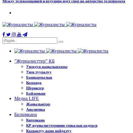
Между телекомпанией и ведущим идет спор на авторство телепроекта
”Журналисттер” КБ
Уюмдун жаңылыктары
Уюм тууралуу
Башкармалык
Команда
Шериктер
Байланыш
Медиа LIFE
Жанылыктар
Аналитика
Билимкана
Китепкана
КР журналисттеринин этикалык кодекси
Кызыктуу жана пайдалуу