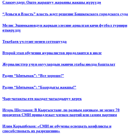
Слакмулдер: Ошто жарашуу жараяны жакшы жүрүүдө
“Деньги и Власть” власть ждет решение Бишкекского городского суда
Мелис Эшимкановдун жаркын элесине арналган кичи футбол турнири
өткөрүлдү
Текебаев үч гезит менен соттошууда
Второй этап обучения журналистов продолжится в июле
Журналисттер үчүн окуулардын экинчи этабы июлда башталат
Радио “Ынтымак”: “Все хорошо!”
Радио “Ынтымак”: “Баардыгы жакшы!”
Чыр-чатакты өтө кылдат чагылдыруу керек
Игорь Шестаков: В Кыргызстане, по разным оценкам, не менее 70
процентов СМИ принадлежат членам партий или самим партиям
Илим Карыпбеков: «СМИ не обучены освещать конфликты и
способствовать их разрешению»