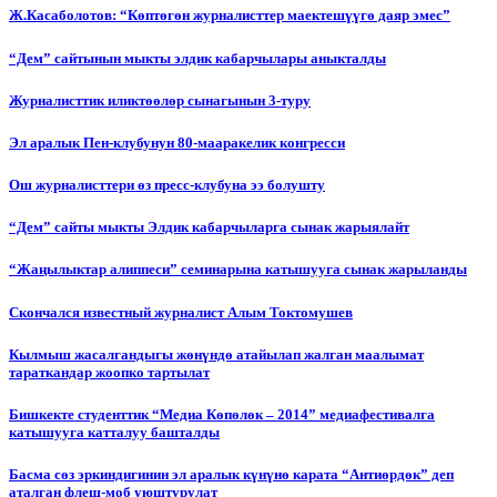
Ж.Касаболотов: “Көптөгөн журналисттер маектешүүгө даяр эмес”
“Дем” сайтынын мыкты элдик кабарчылары аныкталды
Журналисттик иликтөөлөр сынагынын 3-туру
Эл аралык Пен-клубунун 80-мааракелик конгресси
Ош журналисттери өз пресс-клубуна ээ болушту
“Дем” сайты мыкты Элдик кабарчыларга сынак жарыялайт
“Жаңылыктар алиппеси” семинарына катышууга сынак жарыланды
Cкончался известный журналист Алым Токтомушев
Кылмыш жасалгандыгы жөнүндө атайылап жалган маалымат
тараткандар жоопко тартылат
Бишкекте студенттик “Медиа Көпөлөк – 2014” медиафестивалга
катышууга катталуу башталды
Басма сөз эркиндигинин эл аралык күнүнө карата “Антиөрдөк” деп
аталган флеш-моб уюштурулат