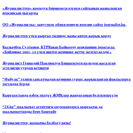
«Журналисттер» коомдук бирикмеси өзүнүн сайтынын жаңыланган
версиясын чыгарды
ОО «Журналисты» запустило обновленную версию сайта journalist.kg.
Журналисттер үчүн кыргыз тилинде жаңы китеп жарык көрдү
Кылычбек Султанов, КТРКнын Байкоочу кеңешинин төрагасы:
«Бийликке эмес, эл үчүн иштеп жеңишке жетчү мезгил келди »
Журналист Геннадий Павлюктун Бишкектеги колодон жасалган
эстелигин уурдап кетишти
“Фабула” гезити саясатчыдан кечирим сурап, жарыяланган фактыларга
төгүндөө берди
Кыргызстанда өзбек тилдүү ЖМКлар жандаганын белгилешүүдө
“24.kg” маалымат агенттиги окурмандарга кыргызча да
маалыматтарды бере баштайт
Журналисттер, жамаачы болбогулачы!