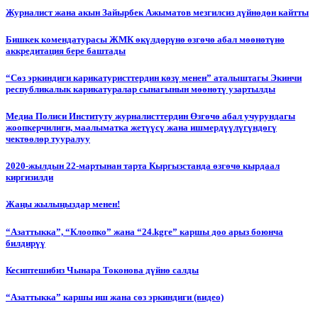
Журналист жана акын Зайырбек Ажыматов мезгилсиз дүйнөдөн кайтты
Бишкек комендатурасы ЖМК өкүлдөрүнө өзгөчө абал мөөнөтүнө
аккредитация бере баштады
“Сөз эркиндиги карикатуристтердин көзү менен” аталыштагы Экинчи
республикалык карикатуралар сынагынын мөөнөтү узартылды
Медиа Полиси Институту журналисттердин Өзгөчө абал учурундагы
жоопкерчилиги, маалыматка жетүүсү жана ишмердүүлүгүндөгү
чектөөлөр тууралуу
2020-жылдын 22-мартынан тарта Кыргызстанда өзгөчө кырдаал
киргизилди
Жаңы жылыңыздар менен!
“Азаттыкка”, “Клоопко” жана “24.kgге” каршы доо арыз боюнча
билдирүү
Кесиптешибиз Чынара Токонова дүйнө салды
“Азаттыкка” каршы иш жана сөз эркиндиги (видео)