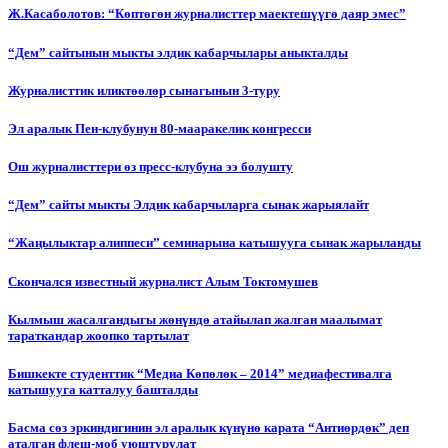
Ж.Касаболотов: “Көптөгөн журналисттер маектешүүгө даяр эмес”
“Дем” сайтынын мыкты элдик кабарчылары аныкталды
Журналисттик иликтөөлөр сынагынын 3-туру
Эл аралык Пен-клубунун 80-мааракелик конгресси
Ош журналисттери өз пресс-клубуна ээ болушту
“Дем” сайты мыкты Элдик кабарчыларга сынак жарыялайт
“Жаңылыктар алиппеси” семинарына катышууга сынак жарыланды
Cкончался известный журналист Алым Токтомушев
Кылмыш жасалгандыгы жөнүндө атайылап жалган маалымат
тараткандар жоопко тартылат
Бишкекте студенттик “Медиа Көпөлөк – 2014” медиафестивалга
катышууга катталуу башталды
Басма сөз эркиндигинин эл аралык күнүнө карата “Антиөрдөк” деп
аталган флеш-моб уюштурулат