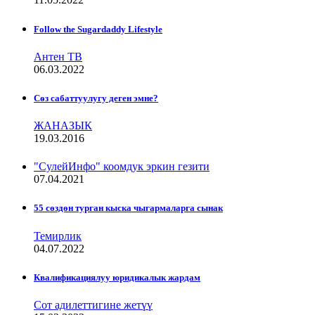
Follow the Sugardaddy Lifestyle
Антен ТВ
06.03.2022
Сѳз сабаттуулугу деген эмне?
ЖАНАЗЫК
19.03.2016
"СулейИнфо" коомдук эркин гезити
07.04.2021
55 сөздөн турган кыска чыгармаларга сынак
Темирлик
04.07.2022
Квалификациялуу юридикалык жардам
Сот адилеттигине жетүү