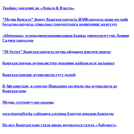
Тройное давление на «Деньги & Власть»
“Медиа Консалт” фонду Кыргызстандагы ЖМКлардагы жана он-лайн
басылмалардагы этикалык стандарттарга мониторинг жүргүздү
«Ынтымак» телерадиокомпаниясынын башкы директорлугуна Данияр
Садиев тандалды
“М-Vector” Кыргызстандагы медиа айдыңды изилдеп чыкты
Кыргызстандык журналисттер мекенине кайтып келе жатышат
Кыргызстанские журналисты едут домой
В Афганистане, в городке Ишкашим застряли два журналиста из
Кыргызстана
Медиа: соттошуулар арааны
www.journalist.kg сайтында алгачкы блогдор ачылып баштады
На юге Кыргызстана стала вновь издаваться газета «Дайджест»