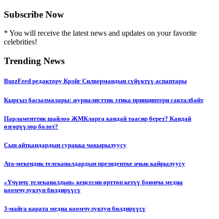
Subscribe Now
* You will receive the latest news and updates on your favorite
celebrities!
Trending News
BuzzFeed редактору Крэйг Силвермандын сүйүктүү аспаптары
Кыргыз басылмалары: журналисттик этика принциптери сакталбайт
Парламенттик шайлоо ЖМКларга кандай таасир берет? Кандай
өзгөрүүлөр болот?
Сын айткандардын суракка чакырылуусу
Ата-мекендик телеканалдардын президентке ачык кайрылуусу
«Үчүнчү телеканалдын» кеңсесин өрттөп кетүү боюнча медиа
коомчулуктун билдирүүсү
3-майга карата медиа коомчулуктун билдирүүсү