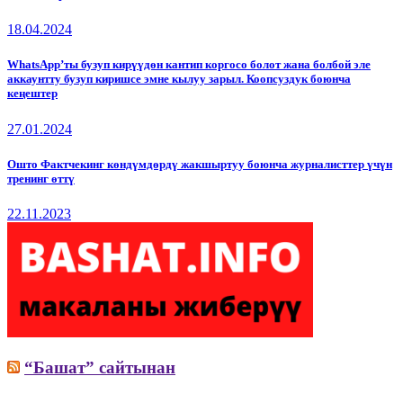
18.04.2024
WhatsApp’ты бузуп кирүүдөн кантип коргосо болот жана болбой эле
аккаунтту бузуп киришсе эмне кылуу зарыл. Коопсуздук боюнча
кеңештер
27.01.2024
Ошто Фактчекинг көндүмдөрдү жакшыртуу боюнча журналисттер үчүн
тренинг өттү
22.11.2023
“Башат” сайтынан