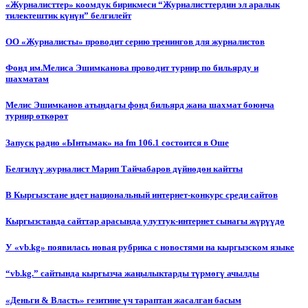
«Журналисттер» коомдук бирикмеси “Журналисттердин эл аралык
тилектештик күнүн” белгилейт
ОО «Журналисты» проводит серию тренингов для журналистов
Фонд им.Мелиса Эшимканова проводит турнир по бильярду и
шахматам
Мелис Эшимканов атындагы фонд бильярд жана шахмат боюнча
турнир өткөрөт
Запуск радио «Ынтымак» на fm 106.1 состоится в Оше
Белгилүү журналист Марип Тайчабаров дүйнөдөн кайтты
В Кыргызстане идет национальный интернет-конкурс среди сайтов
Кыргызстанда сайттар арасында улуттук-интернет сынагы жүрүүдө
У «vb.kg» появилась новая рубрика с новостями на кыргызском языке
“vb.kg.” сайтында кыргызча жаңылыктарды түрмөгү ачылды
«Деньги & Власть» гезитине үч тараптан жасалган басым