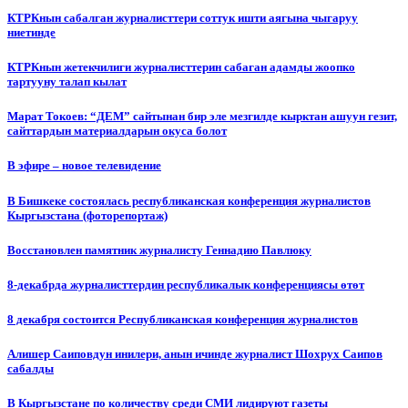
КТРКнын сабалган журналисттери соттук ишти аягына чыгаруу
ниетинде
КТРКнын жетекчилиги журналисттерин сабаган адамды жоопко
тартууну талап кылат
Марат Токоев: “ДЕМ” сайтынан бир эле мезгилде кырктан ашуун гезит,
сайттардын материалдарын окуса болот
В эфире – новое телевидение
В Бишкеке состоялась республиканская конференция журналистов
Кыргызстана (фоторепортаж)
Восстановлен памятник журналисту Геннадию Павлюку
8-декабрда журналисттердин республикалык конференциясы өтөт
8 декабря состоится Республиканская конференция журналистов
Алишер Саиповдун инилери, анын ичинде журналист Шохрух Саипов
сабалды
В Кыргызстане по количеству среди СМИ лидируют газеты