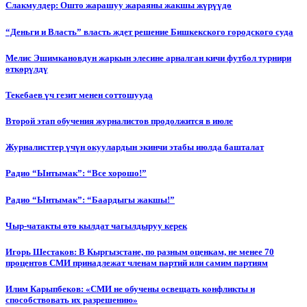
Слакмулдер: Ошто жарашуу жараяны жакшы жүрүүдө
“Деньги и Власть” власть ждет решение Бишкекского городского суда
Мелис Эшимкановдун жаркын элесине арналган кичи футбол турнири
өткөрүлдү
Текебаев үч гезит менен соттошууда
Второй этап обучения журналистов продолжится в июле
Журналисттер үчүн окуулардын экинчи этабы июлда башталат
Радио “Ынтымак”: “Все хорошо!”
Радио “Ынтымак”: “Баардыгы жакшы!”
Чыр-чатакты өтө кылдат чагылдыруу керек
Игорь Шестаков: В Кыргызстане, по разным оценкам, не менее 70
процентов СМИ принадлежат членам партий или самим партиям
Илим Карыпбеков: «СМИ не обучены освещать конфликты и
способствовать их разрешению»