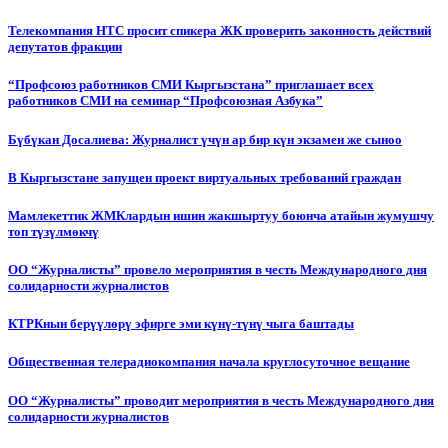
Телекомпания НТС просит спикера ЖК проверить законность действий
депутатов фракции
“Профсоюз работников СМИ Кыргызстана” приглашает всех
работников СМИ на семинар “Профсоюзная Азбука”
Бүбүкан Досалиева: Журналист үчүн ар бир күн экзамен же сыноо
В Кыргызстане запущен проект виртуальных требований граждан
Мамлекеттик ЖМКлардын ишин жакшыртуу боюнча атайын жумушчу
топ түзүлмөкчү
ОО “Журналисты” провело мероприятия в честь Международного дня
солидарности журналистов
КТРКнын берүүлөрү эфирге эми күнү-түнү чыга баштады
Общественная телерадиокомпания начала круглосуточное вещание
ОО “Журналисты” проводит мероприятия в честь Международного дня
солидарности журналистов