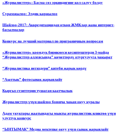
«Журналисттер»: Басма сөз эркиндигине кол салуу болду
Сурамжылоо: Элдик каржылоо
Шайлоо-2017: Аккредитациядан өткөн ЖМКлар жана интернет-
басылмалар
Конкурс на лучший материал по приграничным вопросам
«Журналисттер» коомдук бирикмеси кесиптештерди 3-майда
“Журналисттер аллеясында” көчөттөрдү отургузууга чакырат
“Журналистика негиздери” китеби жарык көрдү
“Азаттык” фотосынак жарыялайт
Кыргыз гезиттерин тушаган каатчылык
Журналисттер үчүн шайлоо боюнча чакан окуу куралы
Адам укуктары жаатындагы мыкты журналисттик иликтөө үчүн
улуттук конкурс
“ЫНТЫМАК” Медиа мектепке окуу үчүн сынак жарыялайт