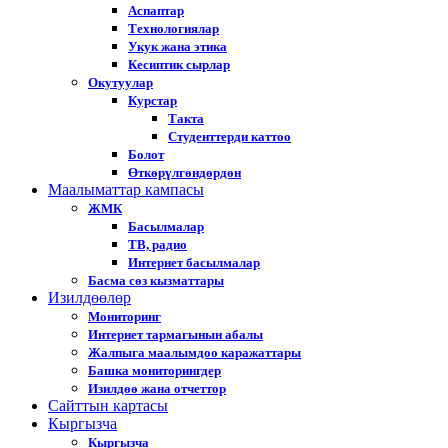
Аспаптар
Технологиялар
Укук жана этика
Кесиптик сырлар
Окутуулар
Курстар
Такта
Студенттерди каттоо
Болот
Өткөрүлгөндөрдөн
Маалыматтар кампасы
ЖМК
Басылмалар
ТВ, радио
Интернет басылмалар
Басма сөз кызматтары
Изилдөөлөр
Мониторинг
Интернет тармагынын абалы
Жалпыга маалымдоо каражаттары
Башка мониторингдер
Изилдөө жана отчеттор
Cайттын картасы
Кыргызча
Кыргызча