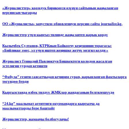
«Журналисттер» коомдук бирикмеси өзүнүн сайтынын жаңыланган
версиясын чыгарды
ОО «Журналисты» запустило обновленную версию сайта journalist.kg.
Журналисттер үчүн кыргыз тилинде жаңы китеп жарык көрдү
Кылычбек Султанов, КТРКнын Байкоочу кеңешинин төрагасы:
«Бийликке эмес, эл үчүн иштеп жеңишке жетчү мезгил келди »
Журналист Геннадий Павлюктун Бишкектеги колодон жасалган
эстелигин уурдап кетишти
“Фабула” гезити саясатчыдан кечирим сурап, жарыяланган фактыларга
төгүндөө берди
Кыргызстанда өзбек тилдүү ЖМКлар жандаганын белгилешүүдө
“24.kg” маалымат агенттиги окурмандарга кыргызча да
маалыматтарды бере баштайт
Журналисттер, жамаачы болбогулачы!