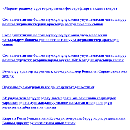
«Марал» радиосу сүрөтчүлөр менен фотографтарга акция өткөрөт
Сот адилеттигине болгон мүмкүнчүлүк жана укук темасын чагылдыруу
боюнча журналисттердин арасында республикалык сынак
Сот адилеттигине болгон мүмкүнчүлүк жана укук маселесин
чагылдыруу боюнча тренингге катышууга журналисттер арасында
сынак
Сот адилеттигине болгон мүмкүнчүлүк жана укук темасын чагылдыруу
боюнча туруктуу рубрикаларды ачууга ЖМКлардын арасында сынак
Белгилүү ардагер журналист, коомдук ишмер Кенжалы Сарымсаков көз
жумду
Орозалы бул өмүрдөн кетсе да, көңүлүбүздөн кетпейт
КР радио-телеберүүлөрдөгү, басмадагы, он-лайн жана социалдык
тармактардагы душмандашуу тилине жасалган изилдөөлөрдүн
кезектеги этабы аягына чыкты
Кыргыз Республикасынын Коомдук телерадиоберүү корпорациясынын
Башкы директору кызматына ачык сынак