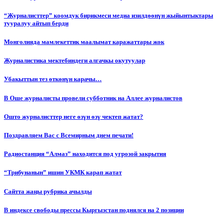
“Журналисттер” коомдук бирикмеси медиа изилдөөнүн жыйынтыктары
тууралуу айтып берди
Монголияда мамлекеттик маалымат каражаттары жок
Журналистика мектебиндеги алгачкы окутуулар
Убакыттын тез өткөнүн карачы…
В Оше журналисты провели субботник на Аллее журналистов
Ошто журналисттер неге өзүн өзү чектеп жатат?
Поздравляем Вас с Всемирным днем печати!
Радиостанция “Алмаз” находится под угрозой закрытия
“Трибунанын” ишин УКМК карап жатат
Сайтта жаңы рубрика ачылды
В индексе свободы прессы Кыргызстан поднялся на 2 позиции