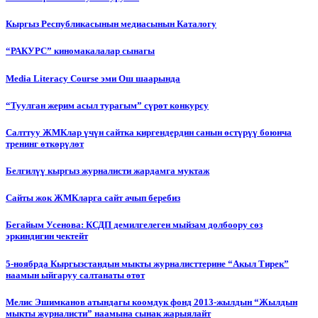
Кыргыз Республикасынын медиасынын Каталогу
“РАКУРС” киномакалалар сынагы
Media Literacy Сourse эми Ош шаарында
“Туулган жерим асыл турагым” сүрөт конкурсу
Салттуу ЖМКлар үчүн сайтка киргендердин санын өстүрүү боюнча
тренинг өткөрүлөт
Белгилүү кыргыз журналисти жардамга муктаж
Сайты жок ЖМКларга сайт ачып беребиз
Бегайым Усенова: КСДП демилгелеген мыйзам долбоору сөз
эркиндигин чектейт
5-ноябрда Кыргызстандын мыкты журналисттерине “Акыл Тирек”
наамын ыйгаруу салтанаты өтөт
Мелис Эшимканов атындагы коомдук фонд 2013-жылдын “Жылдын
мыкты журналисти” наамына сынак жарыялайт