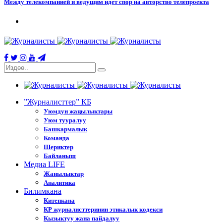
Между телекомпанией и ведущим идет спор на авторство телепроекта
”Журналисттер” КБ
Уюмдун жаңылыктары
Уюм тууралуу
Башкармалык
Команда
Шериктер
Байланыш
Медиа LIFE
Жанылыктар
Аналитика
Билимкана
Китепкана
КР журналисттеринин этикалык кодекси
Кызыктуу жана пайдалуу