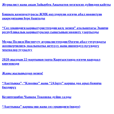
Журналист жана акын Зайырбек Ажыматов мезгилсиз дүйнөдөн кайтты
Бишкек комендатурасы ЖМК өкүлдөрүнө өзгөчө абал мөөнөтүнө
аккредитация бере баштады
“Сөз эркиндиги карикатуристтердин көзү менен” аталыштагы Экинчи
республикалык карикатуралар сынагынын мөөнөтү узартылды
Медиа Полиси Институту журналисттердин Өзгөчө абал учурундагы
жоопкерчилиги, маалыматка жетүүсү жана ишмердүүлүгүндөгү
чектөөлөр тууралуу
2020-жылдын 22-мартынан тарта Кыргызстанда өзгөчө кырдаал
киргизилди
Жаңы жылыңыздар менен!
“Азаттыкка”, “Клоопко” жана “24.kgге” каршы доо арыз боюнча
билдирүү
Кесиптешибиз Чынара Токонова дүйнө салды
“Азаттыкка” каршы иш жана сөз эркиндиги (видео)