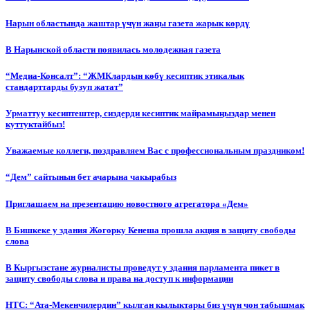
Нарын областында жаштар үчүн жаңы газета жарык көрдү
В Нарынской области появилась молодежная газета
“Медиа-Консалт”: “ЖМКлардын көбү кесиптик этикалык
стандарттарды бузуп жатат”
Урматтуу кесиптештер, сиздерди кесиптик майрамыңыздар менен
куттуктайбыз!
Уважаемые коллеги, поздравляем Вас с профессиональным праздником!
“Дем” сайтынын бет ачарына чакырабыз
Приглашаем на презентацию новостного агрегатора «Дем»
В Бишкеке у здания Жогорку Кенеша прошла акция в защиту свободы
слова
В Кыргызстане журналисты проведут у здания парламента пикет в
защиту свободы слова и права на доступ к информации
НТС: “Ата-Мекенчилердин” кылган кылыктары биз үчүн чон табышмак