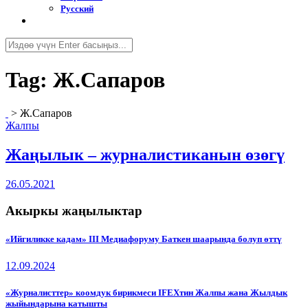
Русский
Tag:
Ж.Сапаров
>
Ж.Сапаров
Жалпы
Жаңылык – журналистиканын өзөгү
26.05.2021
Акыркы жаңылыктар
«Ийгиликке кадам» III Медиафоруму Баткен шаарында болуп өттү
12.09.2024
«Журналисттер» коомдук бирикмеси IFEXтин Жалпы жана Жылдык
жыйындарына катышты