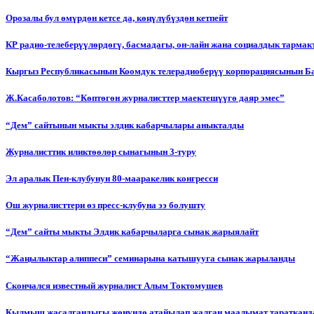
Орозалы бул өмүрдөн кетсе да, көңүлүбүздөн кетпейт
КР радио-телеберүүлөрдөгү, басмадагы, он-лайн жана социалдык тарма
Кыргыз Республикасынын Коомдук телерадиоберүү корпорациясынын Б
Ж.Касаболотов: “Көптөгөн журналисттер маектешүүгө даяр эмес”
“Дем” сайтынын мыкты элдик кабарчылары аныкталды
Журналисттик иликтөөлөр сынагынын 3-туру
Эл аралык Пен-клубунун 80-мааракелик конгресси
Ош журналисттери өз пресс-клубуна ээ болушту
“Дем” сайты мыкты Элдик кабарчыларга сынак жарыялайт
“Жаңылыктар алиппеси” семинарына катышууга сынак жарыланды
Cкончался известный журналист Алым Токтомушев
Кылмыш жасалгандыгы жөнүндө атайылап жалган маалымат таратканда