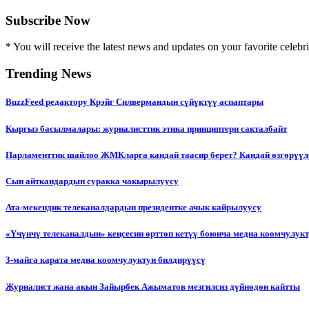
Subscribe Now
* You will receive the latest news and updates on your favorite celebri
Trending News
BuzzFeed редактору Крэйг Силвермандын сүйүктүү аспаптары
Кыргыз басылмалары: журналисттик этика принциптери сакталбайт
Парламенттик шайлоо ЖМКларга кандай таасир берет? Кандай өзгөрүүл
Сын айткандардын суракка чакырылуусу
Ата-мекендик телеканалдардын президентке ачык кайрылуусу
«Үчүнчү телеканалдын» кеңсесин өрттөп кетүү боюнча медиа коомчулук
3-майга карата медиа коомчулуктун билдирүүсү
Журналист жана акын Зайырбек Ажыматов мезгилсиз дүйнөдөн кайтты