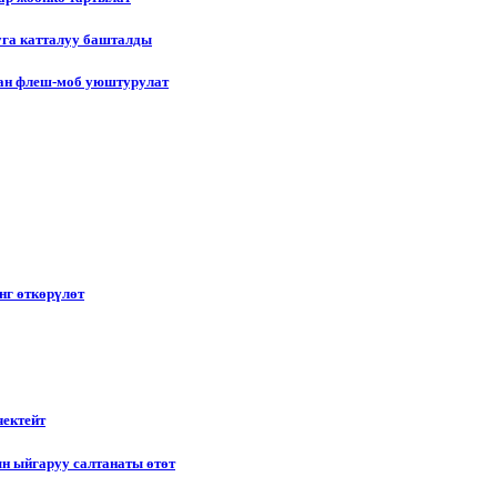
уга катталуу башталды
лган флеш-моб уюштурулат
нг өткөрүлөт
чектейт
н ыйгаруу салтанаты өтөт