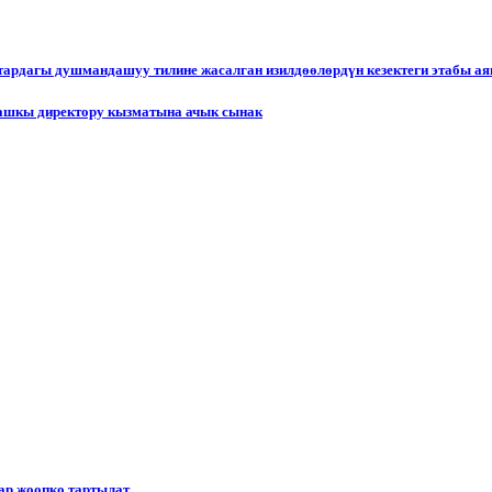
ктардагы душмандашуу тилине жасалган изилдөөлөрдүн кезектеги этабы а
ашкы директору кызматына ачык сынак
р жоопко тартылат