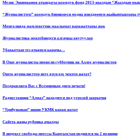
Мелис Эшимканов атындагы коомдук фонд 2013-жылдын “Жылдын мык
“Журналисттер” коомдук бирикмеси медиа изилдөөнүн жыйынтыктары т
Монголияда мамлекеттик маалымат каражаттары жок
Журналистика мектебиндеги алгачкы окутуулар
Убакыттын тез өткөнүн карачы…
В Оше журналисты провели субботник на Аллее журналистов
Ошто журналисттер неге өзүн өзү чектеп жатат?
Поздравляем Вас с Всемирным днем печати!
Радиостанция “Алмаз” находится под угрозой закрытия
“Трибунанын” ишин УКМК карап жатат
Сайтта жаңы рубрика ачылды
В индексе свободы прессы Кыргызстан поднялся на 2 позиции