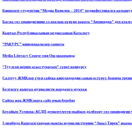
Бишкекте студенттик “Медиа Көпөлөк – 2014” медиафестивалга катышу
Басма сөз эркиндигинин эл аралык күнүнө карата “Антиөрдөк” деп ата
Кыргыз Республикасынын медиасынын Каталогу
“РАКУРС” киномакалалар сынагы
Media Literacy Сourse эми Ош шаарында
“Туулган жерим асыл турагым” сүрөт конкурсу
Салттуу ЖМКлар үчүн сайтка киргендердин санын өстүрүү боюнча трени
Белгилүү кыргыз журналисти жардамга муктаж
Сайты жок ЖМКларга сайт ачып беребиз
Бегайым Усенова: КСДП демилгелеген мыйзам долбоору сөз эркиндигин 
5-ноябрда Кыргызстандын мыкты журналисттерине “Акыл Тирек” наамы