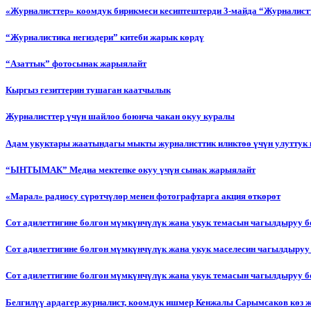
«Журналисттер» коомдук бирикмеси кесиптештерди 3-майда “Журналистт
“Журналистика негиздери” китеби жарык көрдү
“Азаттык” фотосынак жарыялайт
Кыргыз гезиттерин тушаган каатчылык
Журналисттер үчүн шайлоо боюнча чакан окуу куралы
Адам укуктары жаатындагы мыкты журналисттик иликтөө үчүн улуттук 
“ЫНТЫМАК” Медиа мектепке окуу үчүн сынак жарыялайт
«Марал» радиосу сүрөтчүлөр менен фотографтарга акция өткөрөт
Сот адилеттигине болгон мүмкүнчүлүк жана укук темасын чагылдыруу 
Сот адилеттигине болгон мүмкүнчүлүк жана укук маселесин чагылдыруу
Сот адилеттигине болгон мүмкүнчүлүк жана укук темасын чагылдыруу
Белгилүү ардагер журналист, коомдук ишмер Кенжалы Сарымсаков көз 