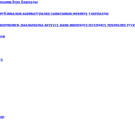
итация бере баштады
еспубликалык карикатуралар сынагынын мөөнөтү узартылды
пкерчилиги, маалыматка жетүүсү жана ишмердүүлүгүндөгү чектөөлөр туу
лди
үү
лар