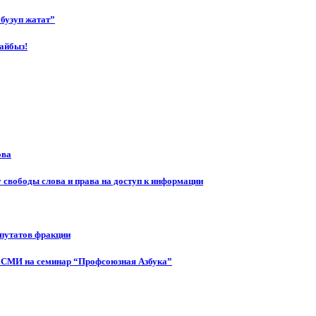
бузуп жатат”
айбыз!
ова
 свободы слова и права на доступ к информации
епутатов фракции
 СМИ на семинар “Профсоюзная Азбука”