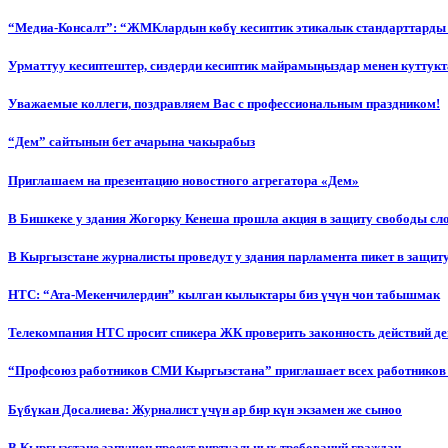
“Медиа-Консалт”: “ЖМКлардын көбү кесиптик этикалык стандарттарды 
Урматтуу кесиптештер, сиздерди кесиптик майрамыңыздар менен куттукт
Уважаемые коллеги, поздравляем Вас с профессиональным праздником!
“Дем” сайтынын бет ачарына чакырабыз
Приглашаем на презентацию новостного агрегатора «Дем»
В Бишкеке у здания Жогорку Кенеша прошла акция в защиту свободы сл
В Кыргызстане журналисты проведут у здания парламента пикет в защиту
НТС: “Ата-Мекенчилердин” кылган кылыктары биз үчүн чон табышмак
Телекомпания НТС просит спикера ЖК проверить законность действий д
“Профсоюз работников СМИ Кыргызстана” приглашает всех работников
Бүбүкан Досалиева: Журналист үчүн ар бир күн экзамен же сыноо
В Кыргызстане запущен проект виртуальных требований граждан