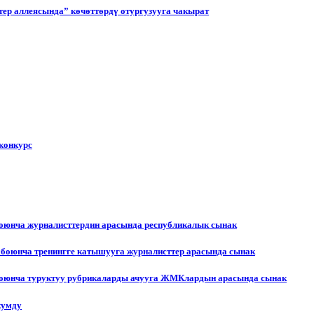
ер аллеясында” көчөттөрдү отургузууга чакырат
конкурс
боюнча журналисттердин арасында республикалык сынак
 боюнча тренингге катышууга журналисттер арасында сынак
 боюнча туруктуу рубрикаларды ачууга ЖМКлардын арасында сынак
жумду