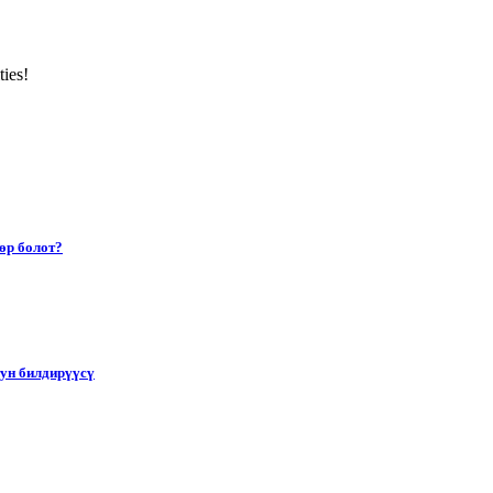
ties!
өр болот?
тун билдирүүсү