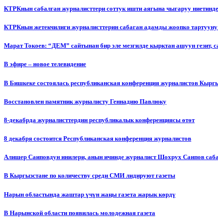
КТРКнын сабалган журналисттери соттук ишти аягына чыгаруу ниетинд
КТРКнын жетекчилиги журналисттерин сабаган адамды жоопко тартууну
Марат Токоев: “ДЕМ” сайтынан бир эле мезгилде кырктан ашуун гезит, 
В эфире – новое телевидение
В Бишкеке состоялась республиканская конференция журналистов Кыргы
Восстановлен памятник журналисту Геннадию Павлюку
8-декабрда журналисттердин республикалык конференциясы өтөт
8 декабря состоится Республиканская конференция журналистов
Алишер Саиповдун инилери, анын ичинде журналист Шохрух Саипов саб
В Кыргызстане по количеству среди СМИ лидируют газеты
Нарын областында жаштар үчүн жаңы газета жарык көрдү
В Нарынской области появилась молодежная газета