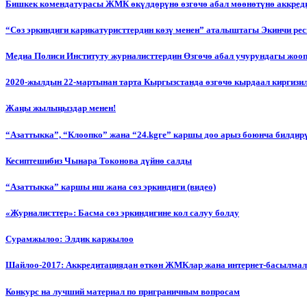
Бишкек комендатурасы ЖМК өкүлдөрүнө өзгөчө абал мөөнөтүнө аккред
“Сөз эркиндиги карикатуристтердин көзү менен” аталыштагы Экинчи р
Медиа Полиси Институту журналисттердин Өзгөчө абал учурундагы жоо
2020-жылдын 22-мартынан тарта Кыргызстанда өзгөчө кырдаал киргизи
Жаңы жылыңыздар менен!
“Азаттыкка”, “Клоопко” жана “24.kgге” каршы доо арыз боюнча билдир
Кесиптешибиз Чынара Токонова дүйнө салды
“Азаттыкка” каршы иш жана сөз эркиндиги (видео)
«Журналисттер»: Басма сөз эркиндигине кол салуу болду
Сурамжылоо: Элдик каржылоо
Шайлоо-2017: Аккредитациядан өткөн ЖМКлар жана интернет-басылма
Конкурс на лучший материал по приграничным вопросам