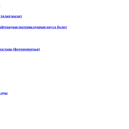
е
 талап кылат
сайттардын материалдарын окуса болот
зстана (фоторепортаж)
алды