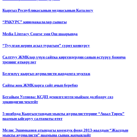
Кыргыз Республикасынын медиасынын Каталогу
“РАКУРС” киномакалалар сынагы
Media Literacy Сourse эми Ош шаарында
“Туулган жерим асыл турагым” сүрөт конкурсу
Салттуу ЖМКлар үчүн сайтка киргендердин санын өстүрүү боюнча
тренинг өткөрүлөт
Белгилүү кыргыз журналисти жардамга муктаж
Сайты жок ЖМКларга сайт ачып беребиз
Бегайым Усенова: КСДП демилгелеген мыйзам долбоору сөз
эркиндигин чектейт
5-ноябрда Кыргызстандын мыкты журналисттерине “Акыл Тирек”
наамын ыйгаруу салтанаты өтөт
Мелис Эшимканов атындагы коомдук фонд 2013-жылдын “Жылдын
мыкты журналисти” наамына сынак жарыялайт