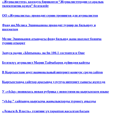
«Журналисттер» коомдук бирикмеси “Журналисттердин эл аралык
тилектештик күнүн” белгилейт
ОО «Журналисты» проводит серию тренингов для журналистов
Фонд им.Мелиса Эшимканова проводит турнир по бильярду и
шахматам
Мелис Эшимканов атындагы фонд бильярд жана шахмат боюнча
турнир өткөрөт
Запуск радио «Ынтымак» на fm 106.1 состоится в Оше
Белгилүү журналист Марип Тайчабаров дүйнөдөн кайтты
В Кыргызстане идет национальный интернет-конкурс среди сайтов
Кыргызстанда сайттар арасында улуттук-интернет сынагы жүрүүдө
У «vb.kg» появилась новая рубрика с новостями на кыргызском языке
“vb.kg.” сайтында кыргызча жаңылыктарды түрмөгү ачылды
«Деньги & Власть» гезитине үч тараптан жасалган басым