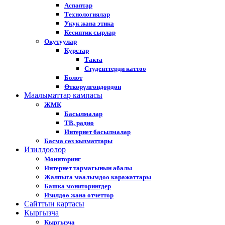
Аспаптар
Технологиялар
Укук жана этика
Кесиптик сырлар
Окутуулар
Курстар
Такта
Студенттерди каттоо
Болот
Өткөрүлгөндөрдөн
Маалыматтар кампасы
ЖМК
Басылмалар
ТВ, радио
Интернет басылмалар
Басма сөз кызматтары
Изилдөөлөр
Мониторинг
Интернет тармагынын абалы
Жалпыга маалымдоо каражаттары
Башка мониторингдер
Изилдөө жана отчеттор
Cайттын картасы
Кыргызча
Кыргызча