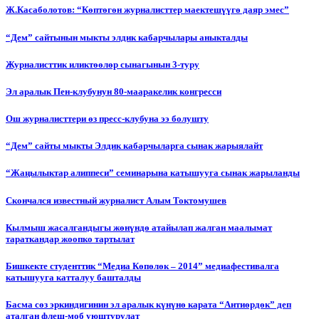
Ж.Касаболотов: “Көптөгөн журналисттер маектешүүгө даяр эмес”
“Дем” сайтынын мыкты элдик кабарчылары аныкталды
Журналисттик иликтөөлөр сынагынын 3-туру
Эл аралык Пен-клубунун 80-мааракелик конгресси
Ош журналисттери өз пресс-клубуна ээ болушту
“Дем” сайты мыкты Элдик кабарчыларга сынак жарыялайт
“Жаңылыктар алиппеси” семинарына катышууга сынак жарыланды
Cкончался известный журналист Алым Токтомушев
Кылмыш жасалгандыгы жөнүндө атайылап жалган маалымат
тараткандар жоопко тартылат
Бишкекте студенттик “Медиа Көпөлөк – 2014” медиафестивалга
катышууга катталуу башталды
Басма сөз эркиндигинин эл аралык күнүнө карата “Антиөрдөк” деп
аталган флеш-моб уюштурулат