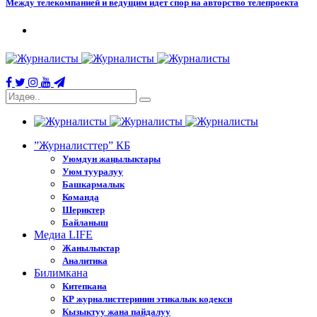
Между телекомпанией и ведущим идет спор на авторство телепроекта
”Журналисттер” КБ
Уюмдун жаңылыктары
Уюм тууралуу
Башкармалык
Команда
Шериктер
Байланыш
Медиа LIFE
Жанылыктар
Аналитика
Билимкана
Китепкана
КР журналисттеринин этикалык кодекси
Кызыктуу жана пайдалуу