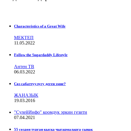
Characteristics of a Great Wife
МЕКТЕП
11.05.2022
Follow the Sugardaddy Lifestyle
Антен ТВ
06.03.2022
Сѳз сабаттуулугу деген эмне?
ЖАНАЗЫК
19.03.2016
"СулейИнфо" коомдук эркин гезити
07.04.2021
55 сөздөн турган кыска чыгармаларга сынак