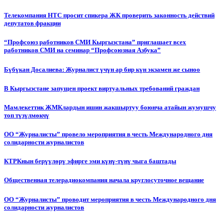
Телекомпания НТС просит спикера ЖК проверить законность действий
депутатов фракции
“Профсоюз работников СМИ Кыргызстана” приглашает всех
работников СМИ на семинар “Профсоюзная Азбука”
Бүбүкан Досалиева: Журналист үчүн ар бир күн экзамен же сыноо
В Кыргызстане запущен проект виртуальных требований граждан
Мамлекеттик ЖМКлардын ишин жакшыртуу боюнча атайын жумушчу
топ түзүлмөкчү
ОО “Журналисты” провело мероприятия в честь Международного дня
солидарности журналистов
КТРКнын берүүлөрү эфирге эми күнү-түнү чыга баштады
Общественная телерадиокомпания начала круглосуточное вещание
ОО “Журналисты” проводит мероприятия в честь Международного дня
солидарности журналистов