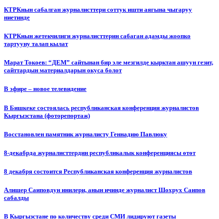
КТРКнын сабалган журналисттери соттук ишти аягына чыгаруу
ниетинде
КТРКнын жетекчилиги журналисттерин сабаган адамды жоопко
тартууну талап кылат
Марат Токоев: “ДЕМ” сайтынан бир эле мезгилде кырктан ашуун гезит,
сайттардын материалдарын окуса болот
В эфире – новое телевидение
В Бишкеке состоялась республиканская конференция журналистов
Кыргызстана (фоторепортаж)
Восстановлен памятник журналисту Геннадию Павлюку
8-декабрда журналисттердин республикалык конференциясы өтөт
8 декабря состоится Республиканская конференция журналистов
Алишер Саиповдун инилери, анын ичинде журналист Шохрух Саипов
сабалды
В Кыргызстане по количеству среди СМИ лидируют газеты