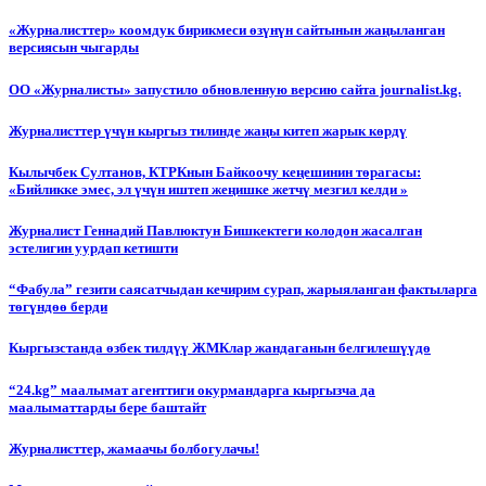
«Журналисттер» коомдук бирикмеси өзүнүн сайтынын жаңыланган
версиясын чыгарды
ОО «Журналисты» запустило обновленную версию сайта journalist.kg.
Журналисттер үчүн кыргыз тилинде жаңы китеп жарык көрдү
Кылычбек Султанов, КТРКнын Байкоочу кеңешинин төрагасы:
«Бийликке эмес, эл үчүн иштеп жеңишке жетчү мезгил келди »
Журналист Геннадий Павлюктун Бишкектеги колодон жасалган
эстелигин уурдап кетишти
“Фабула” гезити саясатчыдан кечирим сурап, жарыяланган фактыларга
төгүндөө берди
Кыргызстанда өзбек тилдүү ЖМКлар жандаганын белгилешүүдө
“24.kg” маалымат агенттиги окурмандарга кыргызча да
маалыматтарды бере баштайт
Журналисттер, жамаачы болбогулачы!