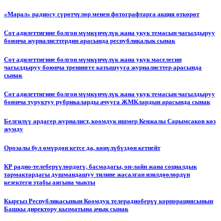
«Марал» радиосу сүрөтчүлөр менен фотографтарга акция өткөрөт
Сот адилеттигине болгон мүмкүнчүлүк жана укук темасын чагылдыруу
боюнча журналисттердин арасында республикалык сынак
Сот адилеттигине болгон мүмкүнчүлүк жана укук маселесин
чагылдыруу боюнча тренингге катышууга журналисттер арасында
сынак
Сот адилеттигине болгон мүмкүнчүлүк жана укук темасын чагылдыруу
боюнча туруктуу рубрикаларды ачууга ЖМКлардын арасында сынак
Белгилүү ардагер журналист, коомдук ишмер Кенжалы Сарымсаков көз
жумду
Орозалы бул өмүрдөн кетсе да, көңүлүбүздөн кетпейт
КР радио-телеберүүлөрдөгү, басмадагы, он-лайн жана социалдык
тармактардагы душмандашуу тилине жасалган изилдөөлөрдүн
кезектеги этабы аягына чыкты
Кыргыз Республикасынын Коомдук телерадиоберүү корпорациясынын
Башкы директору кызматына ачык сынак