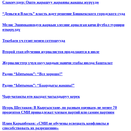
Слакмулдер: Ошто жарашуу жараяны жакшы жүрүүдө
“Деньги и Власть” власть ждет решение Бишкекского городского суда
Мелис Эшимкановдун жаркын элесине арналган кичи футбол турнири
өткөрүлдү
Текебаев үч гезит менен соттошууда
Второй этап обучения журналистов продолжится в июле
Журналисттер үчүн окуулардын экинчи этабы июлда башталат
Радио “Ынтымак”: “Все хорошо!”
Радио “Ынтымак”: “Баардыгы жакшы!”
Чыр-чатакты өтө кылдат чагылдыруу керек
Игорь Шестаков: В Кыргызстане, по разным оценкам, не менее 70
процентов СМИ принадлежат членам партий или самим партиям
Илим Карыпбеков: «СМИ не обучены освещать конфликты и
способствовать их разрешению»