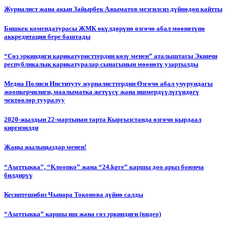
Журналист жана акын Зайырбек Ажыматов мезгилсиз дүйнөдөн кайтты
Бишкек комендатурасы ЖМК өкүлдөрүнө өзгөчө абал мөөнөтүнө
аккредитация бере баштады
“Сөз эркиндиги карикатуристтердин көзү менен” аталыштагы Экинчи
республикалык карикатуралар сынагынын мөөнөтү узартылды
Медиа Полиси Институту журналисттердин Өзгөчө абал учурундагы
жоопкерчилиги, маалыматка жетүүсү жана ишмердүүлүгүндөгү
чектөөлөр тууралуу
2020-жылдын 22-мартынан тарта Кыргызстанда өзгөчө кырдаал
киргизилди
Жаңы жылыңыздар менен!
“Азаттыкка”, “Клоопко” жана “24.kgге” каршы доо арыз боюнча
билдирүү
Кесиптешибиз Чынара Токонова дүйнө салды
“Азаттыкка” каршы иш жана сөз эркиндиги (видео)