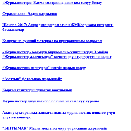
«Журналисттер»: Басма сөз эркиндигине кол салуу болду
Сурамжылоо: Элдик каржылоо
Шайлоо-2017: Аккредитациядан өткөн ЖМКлар жана интернет-
басылмалар
Конкурс на лучший материал по приграничным вопросам
«Журналисттер» коомдук бирикмеси кесиптештерди 3-майда
“Журналисттер аллеясында” көчөттөрдү отургузууга чакырат
“Журналистика негиздери” китеби жарык көрдү
“Азаттык” фотосынак жарыялайт
Кыргыз гезиттерин тушаган каатчылык
Журналисттер үчүн шайлоо боюнча чакан окуу куралы
Адам укуктары жаатындагы мыкты журналисттик иликтөө үчүн
улуттук конкурс
“ЫНТЫМАК” Медиа мектепке окуу үчүн сынак жарыялайт