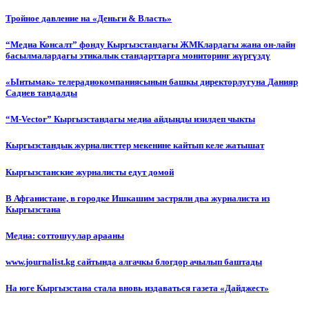
Тройное давление на «Деньги & Власть»
“Медиа Консалт” фонду Кыргызстандагы ЖМКлардагы жана он-лайн
басылмалардагы этикалык стандарттарга мониторинг жүргүздү
«Ынтымак» телерадиокомпаниясынын башкы директорлугуна Данияр
Садиев тандалды
“М-Vector” Кыргызстандагы медиа айдыңды изилдеп чыкты
Кыргызстандык журналисттер мекенине кайтып келе жатышат
Кыргызстанские журналисты едут домой
В Афганистане, в городке Ишкашим застряли два журналиста из
Кыргызстана
Медиа: соттошуулар арааны
www.journalist.kg сайтында алгачкы блогдор ачылып баштады
На юге Кыргызстана стала вновь издаваться газета «Дайджест»