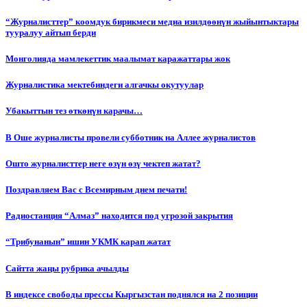
“Журналисттер” коомдук бирикмеси медиа изилдөөнүн жыйынтыктары
тууралуу айтып берди
Монголияда мамлекеттик маалымат каражаттары жок
Журналистика мектебиндеги алгачкы окутуулар
Убакыттын тез өткөнүн карачы…
В Оше журналисты провели субботник на Аллее журналистов
Ошто журналисттер неге өзүн өзү чектеп жатат?
Поздравляем Вас с Всемирным днем печати!
Радиостанция “Алмаз” находится под угрозой закрытия
“Трибунанын” ишин УКМК карап жатат
Сайтта жаңы рубрика ачылды
В индексе свободы прессы Кыргызстан поднялся на 2 позиции