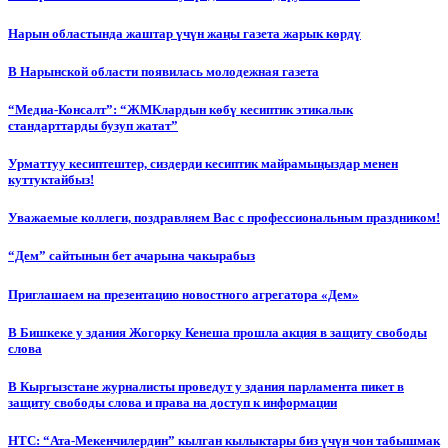
Нарын областында жаштар үчүн жаңы газета жарык көрдү
В Нарынской области появилась молодежная газета
“Медиа-Консалт”: “ЖМКлардын көбү кесиптик этикалык
стандарттарды бузуп жатат”
Урматтуу кесиптештер, сиздерди кесиптик майрамыңыздар менен
куттуктайбыз!
Уважаемые коллеги, поздравляем Вас с профессиональным праздником!
“Дем” сайтынын бет ачарына чакырабыз
Приглашаем на презентацию новостного агрегатора «Дем»
В Бишкеке у здания Жогорку Кенеша прошла акция в защиту свободы
слова
В Кыргызстане журналисты проведут у здания парламента пикет в
защиту свободы слова и права на доступ к информации
НТС: “Ата-Мекенчилердин” кылган кылыктары биз үчүн чон табышмак