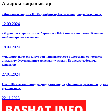
Акыркы жаңылыктар
«Ийгиликке кадам» III Медиафоруму Баткен шаарында болуп өттү
12.09.2024
«Журналисттер» коомдук бирикмеси IFEXтин Жалпы жана Жылдык
жыйындарына катышты
18.04.2024
WhatsApp’ты бузуп кирүүдөн кантип коргосо болот жана болбой эле
аккаунтту бузуп киришсе эмне кылуу зарыл. Коопсуздук боюнча
кеңештер
27.01.2024
Ошто Фактчекинг көндүмдөрдү жакшыртуу боюнча журналисттер үчүн
тренинг өттү
22.11.2023