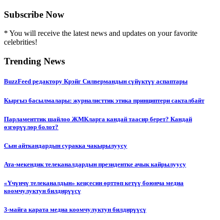
Subscribe Now
* You will receive the latest news and updates on your favorite
celebrities!
Trending News
BuzzFeed редактору Крэйг Силвермандын сүйүктүү аспаптары
Кыргыз басылмалары: журналисттик этика принциптери сакталбайт
Парламенттик шайлоо ЖМКларга кандай таасир берет? Кандай
өзгөрүүлөр болот?
Сын айткандардын суракка чакырылуусу
Ата-мекендик телеканалдардын президентке ачык кайрылуусу
«Үчүнчү телеканалдын» кеңсесин өрттөп кетүү боюнча медиа
коомчулуктун билдирүүсү
3-майга карата медиа коомчулуктун билдирүүсү